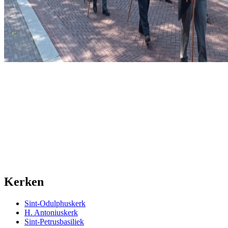
Kerken
Sint-Odulphuskerk
H. Antoniuskerk
Sint-Petrusbasiliek