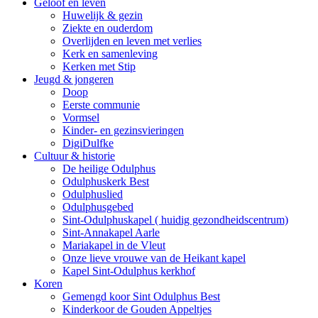
Geloof en leven
Huwelijk & gezin
Ziekte en ouderdom
Overlijden en leven met verlies
Kerk en samenleving
Kerken met Stip
Jeugd & jongeren
Doop
Eerste communie
Vormsel
Kinder- en gezinsvieringen
DigiDulfke
Cultuur & historie
De heilige Odulphus
Odulphuskerk Best
Odulphuslied
Odulphusgebed
Sint-Odulphuskapel ( huidig gezondheidscentrum)
Sint-Annakapel Aarle
Mariakapel in de Vleut
Onze lieve vrouwe van de Heikant kapel
Kapel Sint-Odulphus kerkhof
Koren
Gemengd koor Sint Odulphus Best
Kinderkoor de Gouden Appeltjes