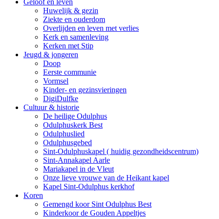
Geloof en leven
Huwelijk & gezin
Ziekte en ouderdom
Overlijden en leven met verlies
Kerk en samenleving
Kerken met Stip
Jeugd & jongeren
Doop
Eerste communie
Vormsel
Kinder- en gezinsvieringen
DigiDulfke
Cultuur & historie
De heilige Odulphus
Odulphuskerk Best
Odulphuslied
Odulphusgebed
Sint-Odulphuskapel ( huidig gezondheidscentrum)
Sint-Annakapel Aarle
Mariakapel in de Vleut
Onze lieve vrouwe van de Heikant kapel
Kapel Sint-Odulphus kerkhof
Koren
Gemengd koor Sint Odulphus Best
Kinderkoor de Gouden Appeltjes