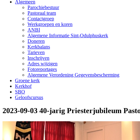
Algemeen
Parochiebestuur
Pastoraal team
Contactgroep
Werkgroepen en koren
ANBI
Algemene Informatie Sint-Odulphuskerk
Doneren
Kerkbalans
Tarieven
Inschrijven
Adres wijzigen
Fotoreportages
Algemene Verordening Gegevensbescherming
Groene kerk
Kerkhof
SBO
Geloofscursus
2023-09-03 40-jarig Priesterjubileum Pas