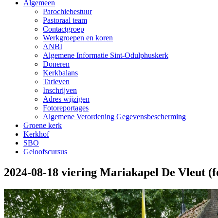
Algemeen
Parochiebestuur
Pastoraal team
Contactgroep
Werkgroepen en koren
ANBI
Algemene Informatie Sint-Odulphuskerk
Doneren
Kerkbalans
Tarieven
Inschrijven
Adres wijzigen
Fotoreportages
Algemene Verordening Gegevensbescherming
Groene kerk
Kerkhof
SBO
Geloofscursus
2024-08-18 viering Mariakapel De Vleut (f