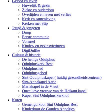
Geloof en leven
Huwelijk & gezin
Ziekte en ouderdom
Overlijden en leven met verlies
Kerk en samenleving
Kerken met Stip
Jeugd & jongeren
Doop
Eerste communie
Vormsel
Kinder- en gezinsvieringen
DigiDulfke
Cultuur & historie
De heilige Odulphus
Odulphuskerk Best
Odulphuslied
Odulphusgebed
Sint-Odulphuskapel ( huidig gezondheidscentrum)
Sint-Annakapel Aarle
Mariakapel in de Vleut
Onze lieve vrouwe van de Heikant kapel
Kapel Sint-Odulphus kerkhof
Koren
Gemengd koor Sint Odulphus Best
Kinderkoor de Gouden Appeltjes