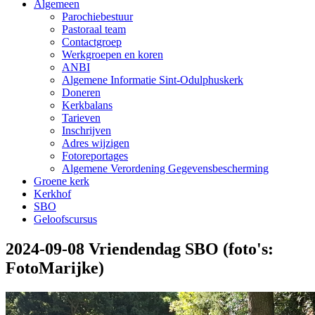
Algemeen
Parochiebestuur
Pastoraal team
Contactgroep
Werkgroepen en koren
ANBI
Algemene Informatie Sint-Odulphuskerk
Doneren
Kerkbalans
Tarieven
Inschrijven
Adres wijzigen
Fotoreportages
Algemene Verordening Gegevensbescherming
Groene kerk
Kerkhof
SBO
Geloofscursus
2024-09-08 Vriendendag SBO (foto's:
FotoMarijke)