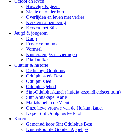
Geloof en leven
Huwelijk & gezin
Ziekte en ouderdom
Overlijden en leven met verlies
Kerk en samenleving
Kerken met Stip
Jeugd & jongeren
Doop
Eerste communie
Vormsel
Kinder- en gezinsvieringen
DigiDulfke
Cultuur & historie
De heilige Odulphus
Odulphuskerk Best
Odulphuslied
Odulphusgebed
Sint-Odulphuskapel ( huidig gezondheidscentrum)
Sint-Annakapel Aarle
Mariakapel in de Vleut
Onze lieve vrouwe van de Heikant kapel
Kapel Sint-Odulphus kerkhof
Koren
Gemengd koor Sint Odulphus Best
Kinderkoor de Gouden Appeltjes