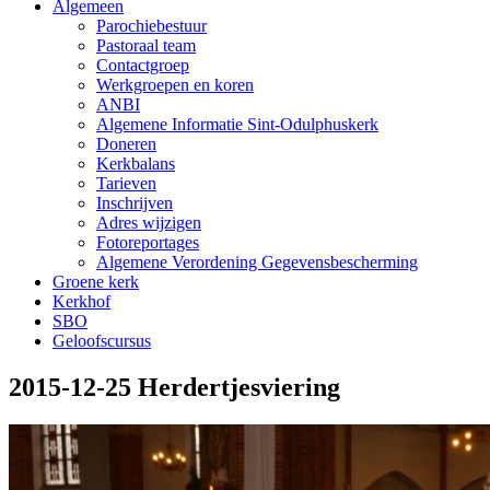
Algemeen
Parochiebestuur
Pastoraal team
Contactgroep
Werkgroepen en koren
ANBI
Algemene Informatie Sint-Odulphuskerk
Doneren
Kerkbalans
Tarieven
Inschrijven
Adres wijzigen
Fotoreportages
Algemene Verordening Gegevensbescherming
Groene kerk
Kerkhof
SBO
Geloofscursus
2015-12-25 Herdertjesviering