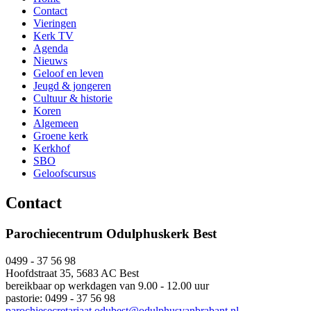
Contact
Vieringen
Kerk TV
Agenda
Nieuws
Geloof en leven
Jeugd & jongeren
Cultuur & historie
Koren
Algemeen
Groene kerk
Kerkhof
SBO
Geloofscursus
Contact
Parochiecentrum Odulphuskerk Best
0499 - 37 56 98
Hoofdstraat 35, 5683 AC Best
bereikbaar op werkdagen van 9.00 - 12.00 uur
pastorie: 0499 - 37 56 98
parochiesecretariaat.odubest@odulphusvanbrabant.nl