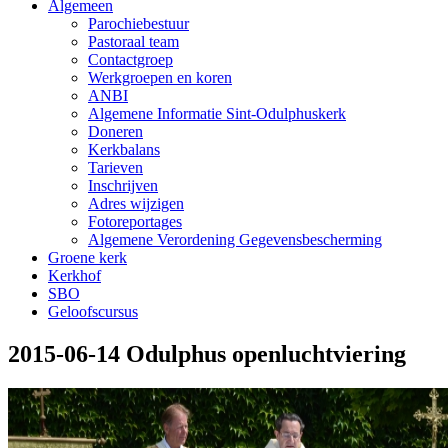
Algemeen
Parochiebestuur
Pastoraal team
Contactgroep
Werkgroepen en koren
ANBI
Algemene Informatie Sint-Odulphuskerk
Doneren
Kerkbalans
Tarieven
Inschrijven
Adres wijzigen
Fotoreportages
Algemene Verordening Gegevensbescherming
Groene kerk
Kerkhof
SBO
Geloofscursus
2015-06-14 Odulphus openluchtviering