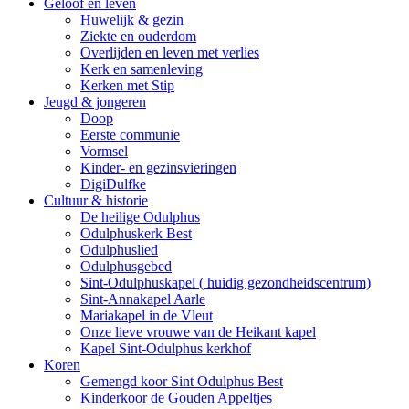
Geloof en leven
Huwelijk & gezin
Ziekte en ouderdom
Overlijden en leven met verlies
Kerk en samenleving
Kerken met Stip
Jeugd & jongeren
Doop
Eerste communie
Vormsel
Kinder- en gezinsvieringen
DigiDulfke
Cultuur & historie
De heilige Odulphus
Odulphuskerk Best
Odulphuslied
Odulphusgebed
Sint-Odulphuskapel ( huidig gezondheidscentrum)
Sint-Annakapel Aarle
Mariakapel in de Vleut
Onze lieve vrouwe van de Heikant kapel
Kapel Sint-Odulphus kerkhof
Koren
Gemengd koor Sint Odulphus Best
Kinderkoor de Gouden Appeltjes