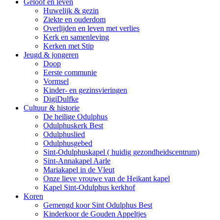
Geloof en leven
Huwelijk & gezin
Ziekte en ouderdom
Overlijden en leven met verlies
Kerk en samenleving
Kerken met Stip
Jeugd & jongeren
Doop
Eerste communie
Vormsel
Kinder- en gezinsvieringen
DigiDulfke
Cultuur & historie
De heilige Odulphus
Odulphuskerk Best
Odulphuslied
Odulphusgebed
Sint-Odulphuskapel ( huidig gezondheidscentrum)
Sint-Annakapel Aarle
Mariakapel in de Vleut
Onze lieve vrouwe van de Heikant kapel
Kapel Sint-Odulphus kerkhof
Koren
Gemengd koor Sint Odulphus Best
Kinderkoor de Gouden Appeltjes