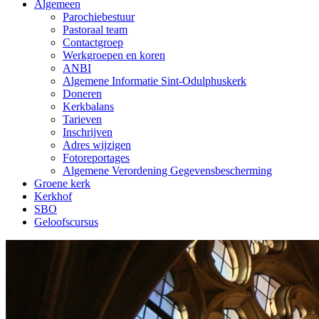
Algemeen
Parochiebestuur
Pastoraal team
Contactgroep
Werkgroepen en koren
ANBI
Algemene Informatie Sint-Odulphuskerk
Doneren
Kerkbalans
Tarieven
Inschrijven
Adres wijzigen
Fotoreportages
Algemene Verordening Gegevensbescherming
Groene kerk
Kerkhof
SBO
Geloofscursus