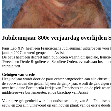
Jubileumjaar 800e verjaardag overlijden S
Paus Leo XIV heeft een Franciscaans Jubileumjaar uitgeroepen voor he
januari 2027 en werd geopend in Assisi.
De paus heeft een decreet laten publiceren waarin dit speciale, franci
Tweede en Derde Reguliere en Seculiere Orden, evenals aan Instituten
spiritualiteit.
Getuigen van vrede
Het jubeljaar wordt door de paus echter aangeboden aan alle christe
de voorwaarden die gelden bij een dergelijk jaar, wordt de gelovigen 
over het kleine Portiuncula kerkje van Franciscus en op de plek waar h
middeleeuwse burgemeester, en de bisschop van Assisi
Voor deze gelegenheid werd het oudste schilderij van Sint Franciscus
eeuw en zou zijn uitgevoerd op een houten plank van de eerste doodsk