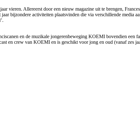
ljaar vieren. Allereerst door een nieuw magazine uit te brengen, Franc
t jaar bijzondere activiteiten plaatsvinden die via verschillende media
’.
ranciscanen en de muzikale jongerenbeweging KOEMI bovendien een fam
ast en crew van KOEMI en is geschikt voor jong en oud (vanaf zes jaar)