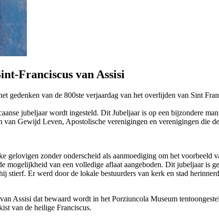
int-Franciscus van Assisi
t gedenken van de 800ste verjaardag van het overlijden van Sint Franci
scaanse jubeljaar wordt ingesteld. Dit Jubeljaar is op een bijzondere ma
 van Gewijd Leven, Apostolische verenigingen en verenigingen die de r
lijke gelovigen zonder onderscheid als aanmoediging om het voorbeeld 
de mogelijkheid van een volledige aflaat aangeboden. Dit jubeljaar is 
ij stierf. Er werd door de lokale bestuurders van kerk en stad herinnerd
 van Assisi dat bewaard wordt in het Porziuncola Museum tentoongesteld
ist van de heilige Franciscus.