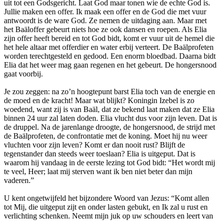
uit tot een Godsgericht. Laat God maar tonen wie de echte God is.
Jullie maken een offer. Ik maak een offer en de God die met vuur
antwoordt is de ware God. Ze nemen de uitdaging aan. Maar met
het Baäloffer gebeurt niets hoe ze ook dansen en roepen. Als Elia
zijn offer heeft bereid en tot God bidt, komt er vuur uit de hemel die
het hele altaar met offerdier en water erbij verteert. De Baälprofeten
worden terechtgesteld en gedood. Een enorm bloedbad. Daarna bidt
Elia dat het weer mag gaan regenen en het gebeurt. De hongersnood
gaat voorbij.
Je zou zeggen: na zo’n hoogtepunt barst Elia toch van de energie en
de moed en de kracht! Maar wat blijkt? Koningin Izebel is zo
woedend, want zij is van Baäl, dat ze bekend laat maken dat ze Elia
binnen 24 uur zal laten doden. Elia vlucht dus voor zijn leven. Dat is
de druppel. Na de jarenlange droogte, de hongersnood, de strijd met
de Baälprofeten, de confrontatie met de koning. Moet hij nu weer
vluchten voor zijn leven? Komt er dan nooit rust? Blijft de
tegenstander dan steeds weer toeslaan? Elia is uitgeput. Dat is
waarom hij vandaag in de eerste lezing tot God bidt: “Het wordt mij
te veel, Heer; laat mij sterven want ik ben niet beter dan mijn
vaderen.”
U kent ongetwijfeld het bijzondere Woord van Jezus: “Komt allen
tot Mij, die uitgeput zijt en onder lasten gebukt, en Ik zal u rust en
verlichting schenken. Neemt mijn juk op uw schouders en leert van