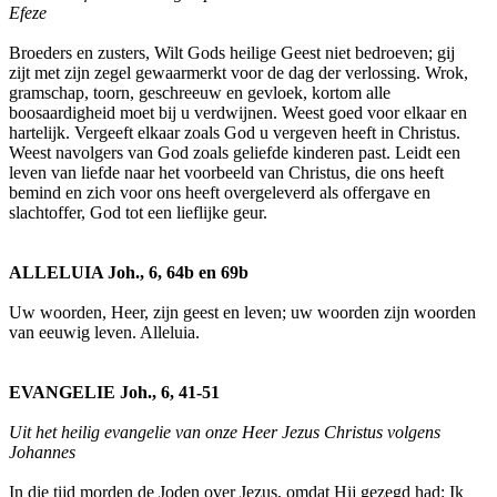
Efeze
Broeders en zusters, Wilt Gods heilige Geest niet bedroeven; gij
zijt met zijn zegel gewaarmerkt voor de dag der verlossing. Wrok,
gramschap, toorn, geschreeuw en gevloek, kortom alle
boosaardigheid moet bij u verdwijnen. Weest goed voor elkaar en
hartelijk. Vergeeft elkaar zoals God u vergeven heeft in Christus.
Weest navolgers van God zoals geliefde kinderen past. Leidt een
leven van liefde naar het voorbeeld van Christus, die ons heeft
bemind en zich voor ons heeft overgeleverd als offergave en
slachtoffer, God tot een lieflijke geur.
ALLELUIA Joh., 6, 64b en 69b
Uw woorden, Heer, zijn geest en leven; uw woorden zijn woorden
van eeuwig leven. Alleluia.
EVANGELIE Joh., 6, 41-51
Uit het heilig evangelie van onze Heer Jezus Christus volgens
Johannes
In die tijd morden de Joden over Jezus, omdat Hij gezegd had: Ik