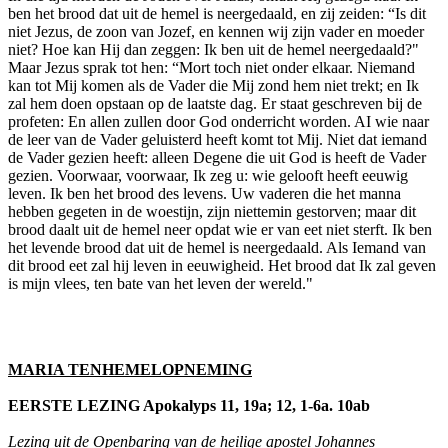
ben het brood dat uit de hemel is neergedaald, en zij zeiden: “Is dit
niet Jezus, de zoon van Jozef, en kennen wij zijn vader en moeder
niet? Hoe kan Hij dan zeggen: Ik ben uit de hemel neergedaald?"
Maar Jezus sprak tot hen: “Mort toch niet onder elkaar. Niemand
kan tot Mij komen als de Vader die Mij zond hem niet trekt; en Ik
zal hem doen opstaan op de laatste dag. Er staat geschreven bij de
profeten: En allen zullen door God onderricht worden. AI wie naar
de leer van de Vader geluisterd heeft komt tot Mij. Niet dat iemand
de Vader gezien heeft: alleen Degene die uit God is heeft de Vader
gezien. Voorwaar, voorwaar, Ik zeg u: wie gelooft heeft eeuwig
leven. Ik ben het brood des levens. Uw vaderen die het manna
hebben gegeten in de woestijn, zijn niettemin gestorven; maar dit
brood daalt uit de hemel neer opdat wie er van eet niet sterft. Ik ben
het levende brood dat uit de hemel is neergedaald. Als Iemand van
dit brood eet zal hij leven in eeuwigheid. Het brood dat Ik zal geven
is mijn vlees, ten bate van het leven der wereld."
MARIA TENHEMELOPNEMING
EERSTE LEZING Apokalyps 11, 19a; 12, 1-6a. 10ab
Lezing uit de Openbaring van de heilige apostel Johannes