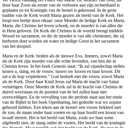
door haar Zoon als eerste van de verlosten aan zijn rechter­hand is
geplaatst en tot Koningin van de hemel is gekroond. In de grote
traditie van de Kerk wordt Maria gezien als beeld van de Kerk. Het
loopt een beetje door elkaar: onze Moeder de heilige Kerk en Maria.
Maria, die Christus het leven schonk, en de moeder is van allen die
in Hem geloven. De Kerk die Christus in de wereld brengt middels
Woord en sacrament, en die de moeder is van alle christenen, die zij
herboren doet worden uit water en heilige Geest in het sacrament
van het doopsel.
Maria en de Kerk: beiden als de nieuwe Eva. Immers, zowel Maria
als de Kerk zijn moeder van alle echte levenden, van hen die in
Christus leven. In het boek Genesis staat: “Ik zal vijand­schap stellen
tussen u, slang, en de vrouw, tussen uw kroost en haar kroost. Dit
zal u de kop verpletteren.” God bedoelt met die vrouw zowel Maria
als de Kerk. Door haar Kind Jezus zal Maria de macht van Satan
vernietigen. Onze Moeder de Kerk zal in de kracht van Christus de
duivel weerstaan en de poorten van de hel zullen haar niet
overweldigen. En de vervulling van die profetie staat aan het einde
van de Bijbel in het boek Openbaring, het gedeelte wat we zojuist
gehoord hebben. Een teken aan de hemel: een vrouw bekleed met
de zon, de maan onder haar voeten en op haar hoofd een kroon van
twaalf sterren. Het is het beeld van Maria, zoals we haar soms
afgebeeld zien, de slang onder de voeten. Het beeld van de koningin
des Hemels. Maar tegelijk ook het beeld van de Kerk, die nog in de