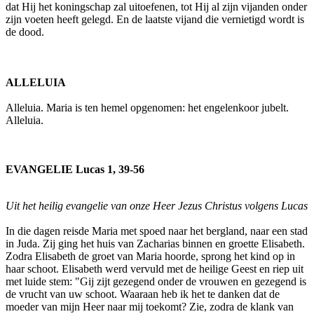
dat Hij het koningschap zal uitoefenen, tot Hij al zijn vijanden onder
zijn voeten heeft gelegd. En de laatste vijand die vernietigd wordt is
de dood.
ALLELUIA
Alleluia. Maria is ten hemel opgenomen: het engelenkoor jubelt.
Alleluia.
EVANGELIE Lucas 1, 39-56
Uit het heilig evangelie van onze Heer Jezus Christus volgens Lucas
In die dagen reisde Maria met spoed naar het bergland, naar een stad
in Juda. Zij ging het huis van Zacharias binnen en groette Elisabeth.
Zodra Elisabeth de groet van Maria hoorde, sprong het kind op in
haar schoot. Elisabeth werd vervuld met de heilige Geest en riep uit
met luide stem: "Gij zijt gezegend onder de vrouwen en gezegend is
de vrucht van uw schoot. Waaraan heb ik het te danken dat de
moeder van mijn Heer naar mij toekomt? Zie, zodra de klank van