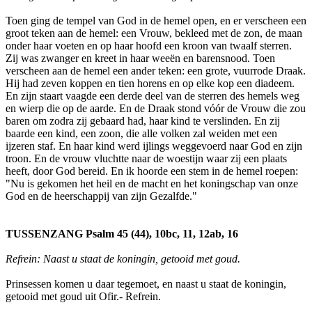
Toen ging de tempel van God in de hemel open, en er verscheen een
groot teken aan de hemel: een Vrouw, bekleed met de zon, de maan
onder haar voeten en op haar hoofd een kroon van twaalf sterren.
Zij was zwanger en kreet in haar weeën en barensnood. Toen
verscheen aan de hemel een ander teken: een grote, vuurrode Draak.
Hij had zeven koppen en tien horens en op elke kop een diadeem.
En zijn staart vaagde een derde deel van de sterren des hemels weg
en wierp die op de aarde. En de Draak stond vóór de Vrouw die zou
baren om zodra zij gebaard had, haar kind te verslinden. En zij
baarde een kind, een zoon, die alle volken zal weiden met een
ijzeren staf. En haar kind werd ijlings weggevoerd naar God en zijn
troon. En de vrouw vluchtte naar de woestijn waar zij een plaats
heeft, door God bereid. En ik hoorde een stem in de hemel roepen:
"Nu is gekomen het heil en de macht en het koningschap van onze
God en de heerschappij van zijn Gezalfde."
TUSSENZANG Psalm 45 (44), 10bc, 11, 12ab, 16
Refrein: Naast u staat de koningin, getooid met goud.
Prinsessen komen u daar tegemoet, en naast u staat de koningin,
getooid met goud uit Ofir.- Refrein.