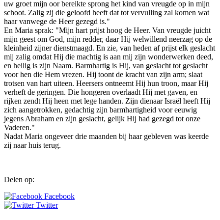
uw groet mijn oor bereikte sprong het kind van vreugde op in mijn
schoot. Zalig zij die geloofd heeft dat tot vervulling zal komen wat
haar vanwege de Heer gezegd is."
En Maria sprak: "Mijn hart prijst hoog de Heer. Van vreugde juicht
mijn geest om God, mijn redder, daar Hij welwillend neerzag op de
kleinheid zijner dienstmaagd. En zie, van heden af prijst elk geslacht
mij zalig omdat Hij die machtig is aan mij zijn wonderwerken deed,
en heilig is zijn Naam. Barmhartig is Hij, van geslacht tot geslacht
voor hen die Hem vrezen. Hij toont de kracht van zijn arm; slaat
trotsen van hart uiteen. Heersers ontneemt Hij hun troon, maar Hij
verheft de geringen. Die hongeren overlaadt Hij met gaven, en
rijken zendt Hij heen met lege handen. Zijn dienaar Israël heeft Hij
zich aangetrokken, gedachtig zijn barmhartigheid voor eeuwig
jegens Abraham en zijn geslacht, gelijk Hij had gezegd tot onze
Vaderen."
Nadat Maria ongeveer drie maanden bij haar gebleven was keerde
zij naar huis terug.
Delen op:
Facebook
Twitter