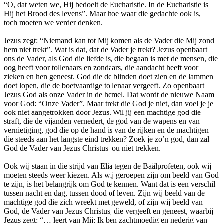
“O, dat weten we, Hij bedoelt de Eucharistie. In de Eucharistie is
Hij het Brood des levens”. Maar hoe waar die gedachte ook is,
toch moeten we verder denken.
Jezus zegt: “Niemand kan tot Mij komen als de Vader die Mij zond
hem niet trekt”. Wat is dat, dat de Vader je trekt? Jezus openbaart
ons de Vader, als God die liefde is, die begaan is met de mensen, die
oog heeft voor tollenaars en zondaars, die aandacht heeft voor
zieken en hen geneest. God die de blinden doet zien en de lammen
doet lopen, die de boetvaardige tollenaar vergeeft. Zo openbaart
Jezus God als onze Vader in de hemel. Dat wordt de nieuwe Naam
voor God: “Onze Vader”. Maar trekt die God je niet, dan voel je je
ook niet aangetrokken door Jezus. Wil jij een machtige god die
straft, die de vijanden vernedert, de god van de wapens en van
vernietiging, god die op de hand is van de rijken en de machtigen
die steeds aan het langste eind trekken? Zoek je zo’n god, dan zal
God de Vader van Jezus Christus jou niet trekken.
Ook wij staan in die strijd van Elia tegen de Baälprofeten, ook wij
moeten steeds weer kiezen. Als wij geroepen zijn om beeld van God
te zijn, is het belangrijk om God te kennen. Want dat is een verschil
tussen nacht en dag, tussen dood of leven. Zijn wij beeld van de
machtige god die zich wreekt met geweld, of zijn wij beeld van
God, de Vader van Jezus Christus, die vergeeft en geneest, waarbij
Jezus zegt: “… leert van Mij: Ik ben zachtmoedig en nederig van