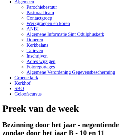
Algemeen
Parochiebestuur
Pastoraal team
Contactgroep
Werkgroepen en koren
ANBI
Algemene Informatie Sint-Odulphuskerk
Doneren
Kerkbalans
Tarieven
Inschrijven
Adres wijzigen
Fotoreportages
Algemene Verordening Gegevensbescherming
Groene kerk
Kerkhof
SBO
Geloofscursus
Preek van de week
Bezinning door het jaar - negentiende
zondag door het jaar B - 10 en 11