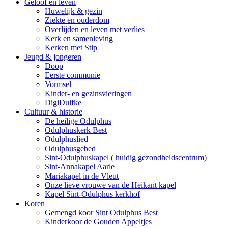
Geloof en leven
Huwelijk & gezin
Ziekte en ouderdom
Overlijden en leven met verlies
Kerk en samenleving
Kerken met Stip
Jeugd & jongeren
Doop
Eerste communie
Vormsel
Kinder- en gezinsvieringen
DigiDulfke
Cultuur & historie
De heilige Odulphus
Odulphuskerk Best
Odulphuslied
Odulphusgebed
Sint-Odulphuskapel ( huidig gezondheidscentrum)
Sint-Annakapel Aarle
Mariakapel in de Vleut
Onze lieve vrouwe van de Heikant kapel
Kapel Sint-Odulphus kerkhof
Koren
Gemengd koor Sint Odulphus Best
Kinderkoor de Gouden Appeltjes