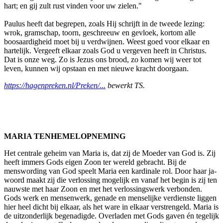
hart; en gij zult rust vinden voor uw zielen."
Paulus heeft dat begrepen, zoals Hij schrijft in de tweede lezing:
wrok, gramschap, toorn, geschreeuw en gevloek, kortom alle
boosaardigheid moet bij u verdwijnen. Weest goed voor elkaar en
hartelijk. Vergeeft elkaar zoals God u vergeven heeft in Christus.
Dat is onze weg. Zo is Jezus ons brood, zo komen wij weer tot
leven, kunnen wij opstaan en met nieuwe kracht doorgaan.
https://hagenpreken.nl/Preken/...
bewerkt TS.
MARIA TENHEMELOPNEMING
Het centrale geheim van Maria is, dat zij de Moeder van God is. Zij
heeft immers Gods eigen Zoon ter wereld gebracht. Bij de
menswording van God speelt Maria een kardinale rol. Door haar ja-
woord maakt zij die verlossing mogelijk en vanaf het begin is zij ten
nauwste met haar Zoon en met het verlossingswerk verbonden.
Gods werk en mensenwerk, genade en menselijke verdienste liggen
hier heel dicht bij elkaar, als het ware in elkaar verstrengeld. Maria is
de uitzonderlijk begenadigde. Overladen met Gods gaven én tegelijk