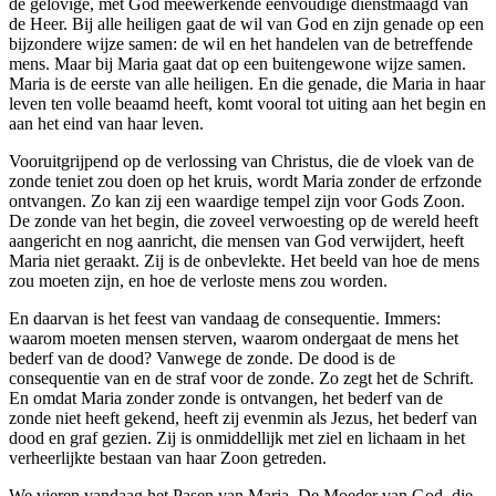
de gelovige, met God meewerkende eenvoudige dienstmaagd van
de Heer. Bij alle heiligen gaat de wil van God en zijn genade op een
bijzondere wijze samen: de wil en het handelen van de betreffen­de
mens. Maar bij Maria gaat dat op een buitengewone wijze samen.
Maria is de eerste van alle heiligen. En die genade, die Maria in haar
leven ten volle beaamd heeft, komt vooral tot uiting aan het begin en
aan het eind van haar leven.
Vooruitgrijpend op de verlossing van Christus, die de vloek van de
zonde teniet zou doen op het kruis, wordt Maria zonder de erfzonde
ontvangen. Zo kan zij een waardige tempel zijn voor Gods Zoon.
De zonde van het begin, die zoveel verwoesting op de wereld heeft
aangericht en nog aanricht, die mensen van God verwijdert, heeft
Maria niet geraakt. Zij is de onbevlekte. Het beeld van hoe de mens
zou moeten zijn, en hoe de verloste mens zou worden.
En daarvan is het feest van vandaag de consequentie. Immers:
waarom moeten mensen sterven, waarom ondergaat de mens het
bederf van de dood? Vanwege de zonde. De dood is de
consequentie van en de straf voor de zonde. Zo zegt het de Schrift.
En omdat Maria zonder zonde is ontvangen, het bederf van de
zonde niet heeft gekend, heeft zij evenmin als Jezus, het bederf van
dood en graf gezien. Zij is onmid­del­lijk met ziel en lichaam in het
verheerlijkte bestaan van haar Zoon getreden.
We vieren vandaag het Pasen van Maria. De Moeder van God, die