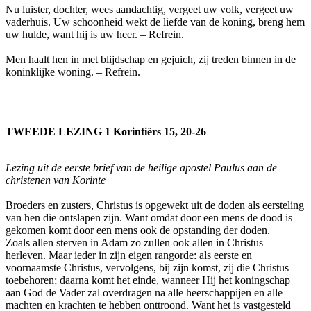
Nu luister, dochter, wees aandachtig, vergeet uw volk, vergeet uw
vaderhuis. Uw schoonheid wekt de liefde van de koning, breng hem
uw hulde, want hij is uw heer. – Refrein.
Men haalt hen in met blijdschap en gejuich, zij treden binnen in de
koninklijke woning. – Refrein.
TWEEDE LEZING 1 Korintiërs 15, 20-26
Lezing uit de eerste brief van de heilige apostel Paulus aan de
christenen van Korinte
Broeders en zusters, Christus is opgewekt uit de doden als eersteling
van hen die ontslapen zijn. Want omdat door een mens de dood is
gekomen komt door een mens ook de opstanding der doden.
Zoals allen sterven in Adam zo zullen ook allen in Christus
herleven. Maar ieder in zijn eigen rangorde: als eerste en
voornaamste Christus, vervolgens, bij zijn komst, zij die Christus
toebehoren; daarna komt het einde, wanneer Hij het koningschap
aan God de Vader zal overdragen na alle heerschappijen en alle
machten en krachten te hebben onttroond. Want het is vastgesteld