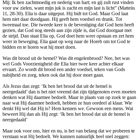
Mij: Ik ben zachtmoedig en nederig van hart; en gij zult rust vinden
voor uw zielen, want mijn juk is zacht en mijn last is licht” (Matteüs
11, 28-30). Elia is daar uitgeput. Hij bidt tot God. Maar God laat
hem niet daar doodgaan. Hij geeft hem voedsel en drank. Tot
tweemaal toe. Die tweede keer is de bevestiging dat God hem heeft
gezien, dat God nog steeds aan zijn zijde is, dat God doorgaat met
de strijd. Dan staat Elia op, God doet hem weer opstaan en zet hem
weer in beweging. Elia gaat op weg naar de Horeb om tot God te
bidden en te horen wat hij moet doen.
Was dit brood uit de hemel? Was dit engelenbrood? Nee, het was
wel Gods Voorzienigheid die Elia hier twee keer achter elkaar
ervaart. Zo wordt dit brood een ander voedsel, teken van Gods
nabijheid en zorg, teken ook dat hij door moet gaan.
Als Jezus dan zegt: ‘Ik ben het brood dat uit de hemel is
neergedaald’ dan is het niet vreemd dat zijn tijdgenoten even moeten
denken wat Hij daarmee bedoelt. Maar in plaats van op zoek te gaan
naar wat Hij daarmee bedoelt, hebben ze hun oordeel al klaar. Wie
denkt Hij wel dat Hij is? Hem kennen we. Gewoon een mens. Wat
beweert Hij dan als Hij zegt: ‘Ik ben het brood dat uit de hemel is
neergedaald’
Maar ook voor ons, hier en nu, is het van belang dat we proberen te
verstaan wat Hij bedoelt. We kunnen natuurlijk heel snel zeggen: