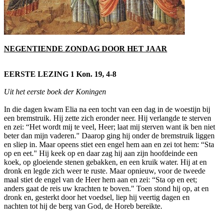
NEGENTIENDE ZONDAG DOOR HET JAAR
EERSTE LEZING 1 Kon. 19, 4-8
Uit het eerste boek der Koningen
In die dagen kwam Elia na een tocht van een dag in de woestijn bij
een bremstruik. Hij zette zich eronder neer. Hij verlangde te sterven
en zei: “Het wordt mij te veel, Heer; laat mij sterven want ik ben niet
beter dan mijn vaderen." Daarop ging hij onder de bremstruik liggen
en sliep in. Maar opeens stiet een engel hem aan en zei tot hem: “Sta
op en eet." Hij keek op en daar zag hij aan zijn hoofdeinde een
koek, op gloeiende stenen gebakken, en een kruik water. Hij at en
dronk en legde zich weer te ruste. Maar opnieuw, voor de tweede
maal stiet de engel van de Heer hem aan en zei: “Sta op en eet;
anders gaat de reis uw krachten te boven." Toen stond hij op, at en
dronk en, gesterkt door het voedsel, liep hij veertig dagen en
nachten tot hij de berg van God, de Horeb bereikte.