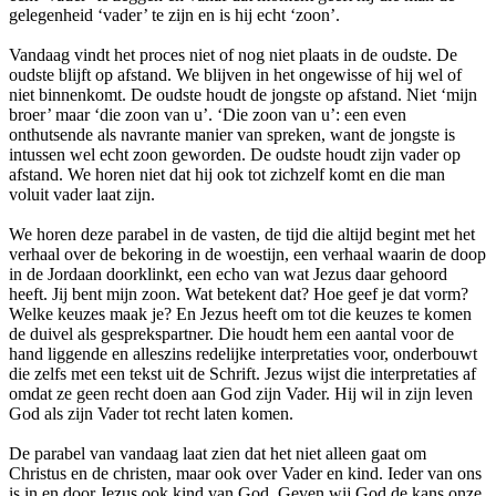
gelegenheid ‘vader’ te zijn en is hij echt ‘zoon’.
Vandaag vindt het proces niet of nog niet plaats in de oudste. De
oudste blijft op afstand. We blijven in het ongewisse of hij wel of
niet binnenkomt. De oudste houdt de jongste op afstand. Niet ‘mijn
broer’ maar ‘die zoon van u’. ‘Die zoon van u’: een even
onthutsende als navrante manier van spreken, want de jongste is
intussen wel echt zoon geworden. De oudste houdt zijn vader op
afstand. We horen niet dat hij ook tot zichzelf komt en die man
voluit vader laat zijn.
We horen deze parabel in de vasten, de tijd die altijd begint met het
verhaal over de bekoring in de woestijn, een verhaal waarin de doop
in de Jordaan doorklinkt, een echo van wat Jezus daar gehoord
heeft. Jij bent mijn zoon. Wat betekent dat? Hoe geef je dat vorm?
Welke keuzes maak je? En Jezus heeft om tot die keuzes te komen
de duivel als gesprekspartner. Die houdt hem een aantal voor de
hand liggende en alleszins redelijke interpretaties voor, onderbouwt
die zelfs met een tekst uit de Schrift. Jezus wijst die interpretaties af
omdat ze geen recht doen aan God zijn Vader. Hij wil in zijn leven
God als zijn Vader tot recht laten komen.
De parabel van vandaag laat zien dat het niet alleen gaat om
Christus en de christen, maar ook over Vader en kind. Ieder van ons
is in en door Jezus ook kind van God. Geven wij God de kans onze