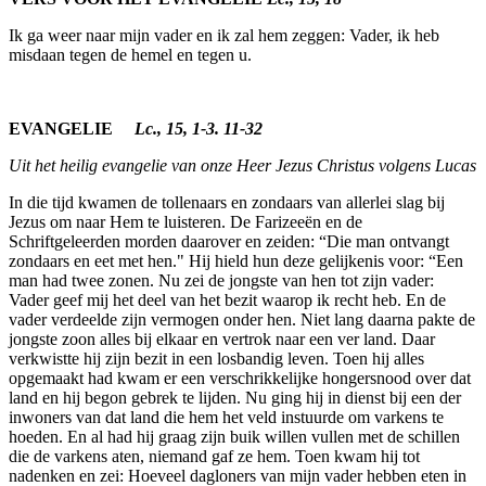
Ik ga weer naar mijn vader en ik zal hem zeggen: Vader, ik heb
misdaan tegen de hemel en tegen u.
EVANGELIE
Lc., 15, 1-3. 11-32
Uit het heilig evangelie van onze Heer Jezus Christus volgens Lucas
In die tijd kwamen de tollenaars en zondaars van allerlei slag bij
Jezus om naar Hem te luisteren. De Farizeeën en de
Schriftgeleerden morden daarover en zeiden: “Die man ontvangt
zondaars en eet met hen." Hij hield hun deze gelijkenis voor: “Een
man had twee zonen. Nu zei de jongste van hen tot zijn vader:
Vader geef mij het deel van het bezit waarop ik recht heb. En de
vader verdeelde zijn vermogen onder hen. Niet lang daarna pakte de
jongste zoon alles bij elkaar en vertrok naar een ver land. Daar
verkwistte hij zijn bezit in een losbandig leven. Toen hij alles
opgemaakt had kwam er een verschrikkelijke hongersnood over dat
land en hij begon gebrek te lijden. Nu ging hij in dienst bij een der
inwoners van dat land die hem het veld instuurde om varkens te
hoeden. En al had hij graag zijn buik willen vullen met de schillen
die de varkens aten, niemand gaf ze hem. Toen kwam hij tot
nadenken en zei: Hoeveel dagloners van mijn vader hebben eten in