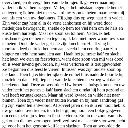
over­vloed, en ik verga hier van de honger. Ik ga weer naar mijn
vader en ik zal hem zeggen: Vader, ik heb misdaan tegen de hemel
en tegen u; ik ben niet meer waard uw zoon te heten maar neem mij
aan als een van uw dagloners. Hij ging dus op weg naar zijn vader.
Zijn vader zag hem al in de verte aankomen en hij werd door
medelijden bewogen; hij snelde op hem toe viel hem om de hals en
kuste hem hartelijk. Maar de zoon zei tot hem: Vader, ik heb
misdaan tegen de hemel en tegen u; ik ben niet meer waard uw zoon
te heten. Doch de vader gelastte zijn knechten: Haalt vlug het
mooiste kleed en trekt het hem aan, steekt hem een ring aan zijn
vinger en trekt hem sanda­len aan. Haalt het gemeste kalf en slacht
het; laten we eten en feestvieren, want deze zoon van mij was dood
en is weer levend geworden, hij was verloren en is teruggevonden.
Ze begonnen dus feest te vieren. Intussen was zijn oudste zoon op
het land. Toen hij echter terugkeerde en het huis naderde hoorde hij
muziek en dans. Hij riep een van de knechten en vroeg wat dat te
betekenen had. Deze antwoordde: Uw broer is thuisgekomen en uw
vader heeft het gemeste kalf laten slachten omdat hij hem gezond en
wel heeft teruggekregen. Maar hij werd kwaad en wilde niet naar
binnen. Toen zijn vader naar buiten kwam en bij hem aandrong gaf
hij zijn vader ten antwoord: Al zoveel jaren dien ik u en nooit heb ik
uw geboden overtreden, toch hebt gij mij nooit een bokje gegeven
om eens met mijn vrienden feest te vieren. En nu die zoon van u is
gekomen die uw vermogen heeft verbrast met slechte vrouwen, hebt
ge voor hem het gemeste kalf laten slachten. Toen antwoordde de