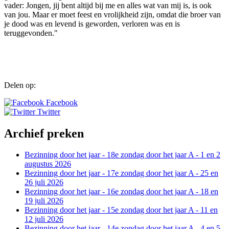
vader: Jongen, jij bent altijd bij me en alles wat van mij is, is ook
van jou. Maar er moet feest en vrolijkheid zijn, omdat die broer van
je dood was en levend is geworden, verloren was en is
teruggevonden."
Delen op:
Facebook
Twitter
Archief preken
Bezinning door het jaar - 18e zondag door het jaar A - 1 en 2
augustus 2026
Bezinning door het jaar - 17e zondag door het jaar A - 25 en
26 juli 2026
Bezinning door het jaar - 16e zondag door het jaar A - 18 en
19 juli 2026
Bezinning door het jaar - 15e zondag door het jaar A - 11 en
12 juli 2026
Bezinning door het jaar - 14e zondag door het jaar A - 4 en 5