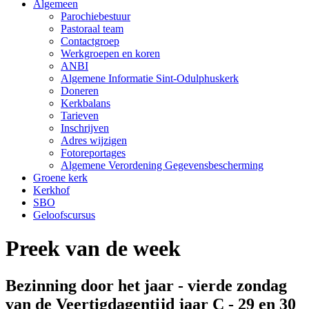
Algemeen
Parochiebestuur
Pastoraal team
Contactgroep
Werkgroepen en koren
ANBI
Algemene Informatie Sint-Odulphuskerk
Doneren
Kerkbalans
Tarieven
Inschrijven
Adres wijzigen
Fotoreportages
Algemene Verordening Gegevensbescherming
Groene kerk
Kerkhof
SBO
Geloofscursus
Preek van de week
Bezinning door het jaar - vierde zondag
van de Veertigdagentijd jaar C - 29 en 30