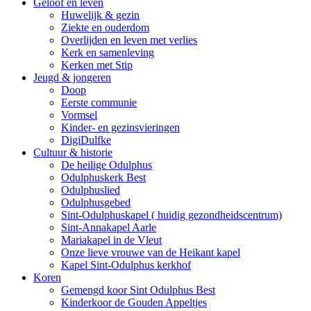
Geloof en leven
Huwelijk & gezin
Ziekte en ouderdom
Overlijden en leven met verlies
Kerk en samenleving
Kerken met Stip
Jeugd & jongeren
Doop
Eerste communie
Vormsel
Kinder- en gezinsvieringen
DigiDulfke
Cultuur & historie
De heilige Odulphus
Odulphuskerk Best
Odulphuslied
Odulphusgebed
Sint-Odulphuskapel ( huidig gezondheidscentrum)
Sint-Annakapel Aarle
Mariakapel in de Vleut
Onze lieve vrouwe van de Heikant kapel
Kapel Sint-Odulphus kerkhof
Koren
Gemengd koor Sint Odulphus Best
Kinderkoor de Gouden Appeltjes