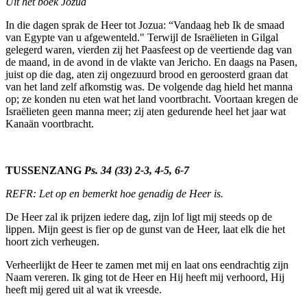
Uit het boek Jozua
In die dagen sprak de Heer tot Jozua: “Vandaag heb Ik de smaad
van Egypte van u afgewenteld." Terwijl de Israëlieten in Gilgal
gelegerd waren, vierden zij het Paasfeest op de veertiende dag van
de maand, in de avond in de vlakte van Jericho. En daags na Pasen,
juist op die dag, aten zij ongezuurd brood en geroosterd graan dat
van het land zelf afkomstig was. De volgende dag hield het manna
op; ze konden nu eten wat het land voort­bracht. Voortaan kregen de
Israëlieten geen manna meer; zij aten gedurende heel het jaar wat
Kanaän voortbracht.
TUSSENZANG
Ps. 34 (33) 2-3, 4-5, 6-7
REFR: Let op en bemerkt hoe genadig de Heer is.
De Heer zal ik prijzen iedere dag, zijn lof ligt mij steeds op de
lippen. Mijn geest is fier op de gunst van de Heer, laat elk die het
hoort zich verheugen.
Verheerlijkt de Heer te zamen met mij en laat ons eendrachtig zijn
Naam vereren. Ik ging tot de Heer en Hij heeft mij verhoord, Hij
heeft mij gered uit al wat ik vreesde.