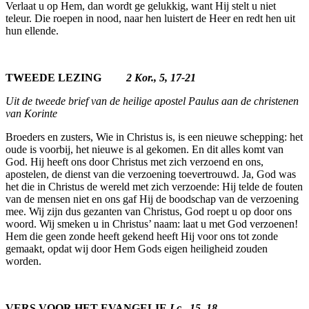
Verlaat u op Hem, dan wordt ge gelukkig, want Hij stelt u niet
teleur. Die roepen in nood, naar hen luistert de Heer en redt hen uit
hun ellende.
TWEEDE LEZING
2 Kor., 5, 17-21
Uit de tweede brief van de heilige apostel Paulus aan de christenen
van Korinte
Broeders en zusters, Wie in Christus is, is een nieuwe schepping: het
oude is voorbij, het nieuwe is al gekomen. En dit alles komt van
God. Hij heeft ons door Christus met zich verzoend en ons,
apostelen, de dienst van die verzoening toever­trouwd. Ja, God was
het die in Christus de wereld met zich verzoende: Hij telde de fouten
van de mensen niet en ons gaf Hij de boodschap van de verzoening
mee. Wij zijn dus gezanten van Christus, God roept u op door ons
woord. Wij smeken u in Christus’ naam: laat u met God verzoenen!
Hem die geen zonde heeft gekend heeft Hij voor ons tot zonde
gemaakt, opdat wij door Hem Gods eigen heiligheid zouden
worden.
VERS VOOR HET EVANGELIE
Lc., 15, 18