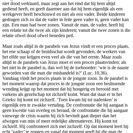
niet dood verklaard, maar zegt aan het eind dat hij hem altijd
gediend heeft, en geeft daarmee aan dat hij hem eigenlijk als een
werkgever heeft beschouwd en niet als een vader. Beide kinderen
gedragen zich zo dat de vader in feite geen vader is, geen vader kan
zijn. Een man had twee zonen. Vanuit de man, de vader, heeft hij
een relatie tot die twee als zijn kinderen; vanuit die twee zonen is die
relatie ofwel dood ofwel beneden peil.
Maar zoals altijd in de parabels van Jezus vindt er een proces plaats,
het ene schaap of de bruidsschat wordt gevonden, de werkers van
het elfde uur krijgen even veel als die van het eerste. Maar zoals
altijd in de parabels van Jezus moet er een proces plaatsvinden: als
het niet in de parabel is, dan wel bij de toehoorder: ‘wie is de naaste
geworden van die man die mishandeld is?’ (Luc. 10,36).
Vandaag vindt het proces plaats in de jongste zoon. In de parabel is
het moment waarop dat proces in de jongste zoon een beslissende
wending krijgt op het moment dat hij hongerig en berooid met
varkens als gezelschap tot zichzelf komt. Want dat staat er in het
Grieks: hij komt tot zichzelf. ‘Toen kwam hij tot nadenken’ is
eigenlijk een te zwakke vertaling. De confrontatie die hij aangaat is
geen kwestie van overleg en beraad, de confrontatie die hij aangaat
vanwege de crisis waarin hij zich bevindt gaat dieper dan het
afwegen van min of meer redelijke alternatieven. Hij komt tot
zichzelf. Hij confronteert zich met zichzelf. Op dat moment leert hij
echt ‘vader’ te zeggen en vanaf dat moment geeft hij die man de