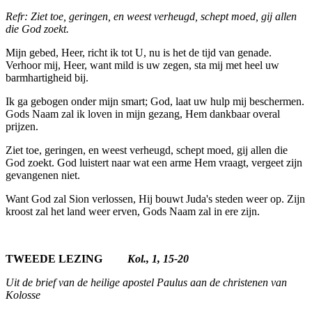
Refr: Ziet toe, geringen, en weest ver­heugd, schept moed, gij allen
die God zoekt.
Mijn gebed, Heer, richt ik tot U, nu is het de tijd van genade.
Verhoor mij, Heer, want mild is uw zegen, sta mij met heel uw
barmhartigheid bij.
Ik ga gebogen onder mijn smart; God, laat uw hulp mij beschermen.
Gods Naam zal ik loven in mijn gezang, Hem dankbaar overal
prijzen.
Ziet toe, geringen, en weest verheugd, schept moed,­ gij allen die
God zoekt. God luistert naar wat een arme Hem vraagt, vergeet zijn
gevangenen niet.
Want God zal Sion verlossen, Hij bouwt Juda's steden weer op. Zijn
kroost zal het land weer erven, Gods Naam zal in ere zijn.
TWEEDE LEZING
Kol., 1, 15-20
Uit de brief van de heilige apostel Paulus aan de christenen van
Kolosse