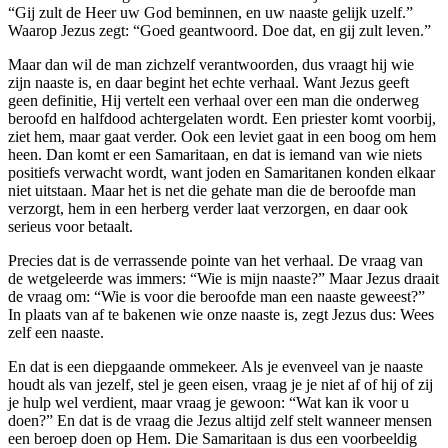
“Gij zult de Heer uw God beminnen, en uw naaste gelijk uzelf.”
Waarop Jezus zegt: “Goed geantwoord. Doe dat, en gij zult leven.”
Maar dan wil de man zichzelf verantwoorden, dus vraagt hij wie
zijn naaste is, en daar begint het echte verhaal. Want Jezus geeft
geen definitie, Hij vertelt een verhaal over een man die onderweg
beroofd en halfdood achtergelaten wordt. Een priester komt voorbij,
ziet hem, maar gaat verder. Ook een leviet gaat in een boog om hem
heen. Dan komt er een Samaritaan, en dat is iemand van wie niets
positiefs verwacht wordt, want joden en Samaritanen konden elkaar
niet uitstaan. Maar het is net die gehate man die de beroofde man
verzorgt, hem in een herberg verder laat verzorgen, en daar ook
serieus voor betaalt.
Precies dat is de verrassende pointe van het verhaal. De vraag van
de wetgeleerde was immers: “Wie is mijn naaste?” Maar Jezus draait
de vraag om: “Wie is voor die beroofde man een naaste geweest?”
In plaats van af te bakenen wie onze naaste is, zegt Jezus dus: Wees
zelf een naaste.
En dat is een diepgaande ommekeer. Als je evenveel van je naaste
houdt als van jezelf, stel je geen eisen, vraag je je niet af of hij of zij
je hulp wel verdient, maar vraag je gewoon: “Wat kan ik voor u
doen?” En dat is de vraag die Jezus altijd zelf stelt wanneer mensen
een beroep doen op Hem. Die Samaritaan is dus een voorbeeldig