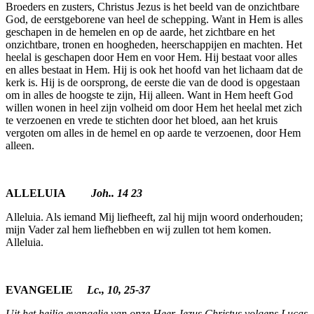
Broeders en zusters, Christus Jezus is het beeld van de onzichtbare
God, de eerstgeborene van heel de schepping. Want in Hem is alles
geschapen in de hemelen en op de aarde, het zichtbare en het
onzichtbare, tronen en hoogheden, heerschappijen en machten. Het
heelal is geschapen door Hem en voor Hem. Hij bestaat voor alles
en alles bestaat in Hem. Hij is ook het hoofd van het lichaam dat de
kerk is. Hij is de oorsprong, de eerste die van de dood is opgestaan
om in alles de hoogste te zijn, Hij alleen. Want in Hem heeft God
willen wonen in heel zijn volheid om door Hem het heelal met zich
te verzoenen en vrede te stichten door het bloed, aan het kruis
vergoten om alles in de hemel en op aarde te verzoenen, door Hem
alleen.
ALLELUIA
Joh.. 14 23
Alleluia. Als iemand Mij liefheeft, zal hij mijn woord onderhou­den;
mijn Vader zal hem liefhebben en wij zullen tot hem komen.
Alleluia.
EVANGELIE
Lc., 10, 25-37
Uit het heilig evangelie van onze Heer Jezus Christus volgens Lucas