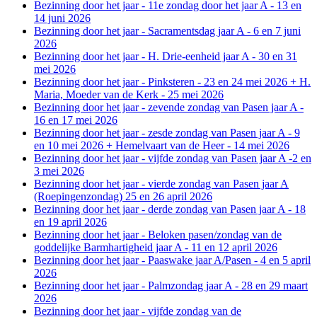
Bezinning door het jaar - 11e zondag door het jaar A - 13 en
14 juni 2026
Bezinning door het jaar - Sacramentsdag jaar A - 6 en 7 juni
2026
Bezinning door het jaar - H. Drie-eenheid jaar A - 30 en 31
mei 2026
Bezinning door het jaar - Pinksteren - 23 en 24 mei 2026 + H.
Maria, Moeder van de Kerk - 25 mei 2026
Bezinning door het jaar - zevende zondag van Pasen jaar A -
16 en 17 mei 2026
Bezinning door het jaar - zesde zondag van Pasen jaar A - 9
en 10 mei 2026 + Hemelvaart van de Heer - 14 mei 2026
Bezinning door het jaar - vijfde zondag van Pasen jaar A -2 en
3 mei 2026
Bezinning door het jaar - vierde zondag van Pasen jaar A
(Roepingenzondag) 25 en 26 april 2026
Bezinning door het jaar - derde zondag van Pasen jaar A - 18
en 19 april 2026
Bezinning door het jaar - Beloken pasen/zondag van de
goddelijke Barmhartigheid jaar A - 11 en 12 april 2026
Bezinning door het jaar - Paaswake jaar A/Pasen - 4 en 5 april
2026
Bezinning door het jaar - Palmzondag jaar A - 28 en 29 maart
2026
Bezinning door het jaar - vijfde zondag van de