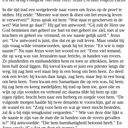
In die tijd trad een wetgeleerde naar voren om Jezus op de proef te
stellen. Hij zeide: “Meester wat moet ik doen om het eeuwig leven
te verwer­ven?" Jezus sprak tot hem: “Wat staat er geschreven in de
wet? Wat leest ge daar?" Hij gaf ten antwoord: “Gij zult de Heer uw
God beminnen met geheel uw hart en met geheel uw ziel, met al uw
krachten en geheel uw verstand; en uw naaste gelijk uzelf." Jezus
zei: “Uw antwoord is juist, doe dat en ge zult leven. Maar omdat hij
zijn vraag wilde verantwoorden, sprak hij tot Jezus: “En wie is mijn
naaste?" Nu nam Jezus weer het woord en zei: “Eens viel iemand,
die op weg was van Jeruzalem naar Jericho, in handen van rovers.
Ze plunderden en mishandelden hem en toen ze aftrokken, lieten ze
hem half dood liggen. Bij toeval kwam er juist een priester langs die
weg; hij zag hem wel maar liep in een boog om hem heen. Zo deed
ook een leviet: hij kwam daar langs, zag hem, maar liep in een boog
om hem heen. Toen kwam een Samaritaan die op reis was, bij hem;
hij zag hem en kreeg medelijden; hij trad op hem toe, goot olie en
wijn op zijn wonden en verbond ze; daarna tilde hij hem op zijn
eigen rijdier, bracht hem naar een herberg en zorgde voor hem. “De
volgende morgen haalde hij twee denariën te voor­schijn, gaf ze aan
de waard en zei: “Zorg voor hem en wat ge meer mocht besteden,
zal ik u bij mijn terugkomst vergoeden." “ Wie van deze drie lijkt u
de naaste te zijn van de man die in handen van de rovers gevallen
is?" Hij antwoordde: “Die hem barmhartigheid betoond heeft." En
Jezus sprak: “Ga dan en doet gij evenzo."