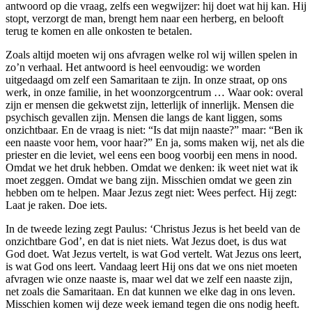
antwoord op die vraag, zelfs een wegwijzer: hij doet wat hij kan. Hij
stopt, verzorgt de man, brengt hem naar een herberg, en belooft
terug te komen en alle onkosten te betalen.
Zoals altijd moeten wij ons afvragen welke rol wij willen spelen in
zo’n verhaal. Het antwoord is heel eenvoudig: we worden
uitgedaagd om zelf een Samaritaan te zijn. In onze straat, op ons
werk, in onze familie, in het woonzorgcentrum … Waar ook: overal
zijn er mensen die gekwetst zijn, letterlijk of innerlijk. Mensen die
psychisch gevallen zijn. Mensen die langs de kant liggen, soms
onzichtbaar. En de vraag is niet: “Is dat mijn naaste?” maar: “Ben ik
een naaste voor hem, voor haar?” En ja, soms maken wij, net als die
priester en die leviet, wel eens een boog voorbij een mens in nood.
Omdat we het druk hebben. Omdat we denken: ik weet niet wat ik
moet zeggen. Omdat we bang zijn. Misschien omdat we geen zin
hebben om te helpen. Maar Jezus zegt niet: Wees perfect. Hij zegt:
Laat je raken. Doe iets.
In de tweede lezing zegt Paulus: ‘Christus Jezus is het beeld van de
onzichtbare God’, en dat is niet niets. Wat Jezus doet, is dus wat
God doet. Wat Jezus vertelt, is wat God vertelt. Wat Jezus ons leert,
is wat God ons leert. Vandaag leert Hij ons dat we ons niet moeten
afvragen wie onze naaste is, maar wel dat we zelf een naaste zijn,
net zoals die Samaritaan. En dat kunnen we elke dag in ons leven.
Misschien komen wij deze week iemand tegen die ons nodig heeft.