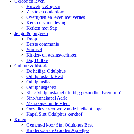
Geloof en leven
Huwelijk & gezin
Ziekte en ouderdom
Overlijden en leven met verlies
Kerk en samenleving
Kerken met Stip
Jeugd & jongeren
Doop
Eerste communie
Vormsel
Kinder- en gezinsvieringen
DigiDulfke
Cultuur & historie
De heilige Odulphus
Odulphuskerk Best
Odulphuslied
Odulphusgebed
Sint-Odulphuskapel ( huidig gezondheidscentrum)
Sint-Annakapel Aarle
Mariakapel in de Vleut
Onze lieve vrouwe van de Heikant kapel
Kapel Sint-Odulphus kerkhof
Koren
Gemengd koor Sint Odulphus Best
Kinderkoor de Gouden Appeltjes