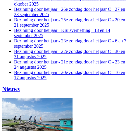
oktober 2025
Bezinning door het jaar - 26e zondag door het jaar C - 27 en
28 september 2025
Bezinning door het jaar - 25e zondag door het jaar C - 20 en
21 september 2025
Bezinning door het jaar - Kruisverheffing - 13 en 14
september 2025
Bezinning door het jaar - 23e zondag door het jaar C - 6 en 7
september 2025
Bezinning door het jaar - 22e zondag door het jaar C - 30 en
31 augustus 2025
Bezinning door het jaar - 21e zondag door het jaar C - 23 en
24 augustus 2025
Bezinning door het jaar - 20e zondag door het jaar C - 16 en
17 augustus 2025
Nieuws