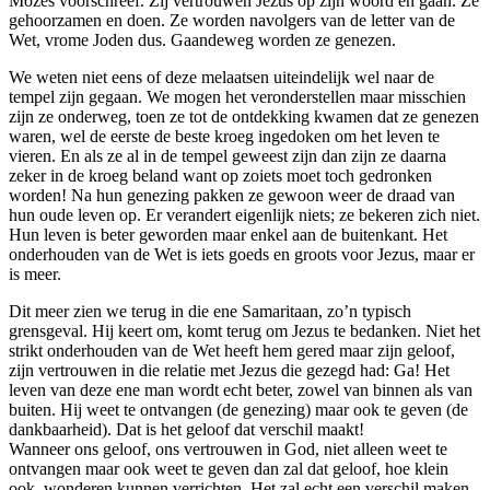
Mozes voorschreef. Zij vertrouwen Jezus op zijn woord en gaan. Ze
gehoorzamen en doen. Ze worden navolgers van de letter van de
Wet, vrome Joden dus. Gaandeweg worden ze genezen.
We weten niet eens of deze melaatsen uiteindelijk wel naar de
tempel zijn gegaan. We mogen het veronderstellen maar misschien
zijn ze onderweg, toen ze tot de ontdekking kwamen dat ze genezen
waren, wel de eerste de beste kroeg ingedoken om het leven te
vieren. En als ze al in de tempel geweest zijn dan zijn ze daarna
zeker in de kroeg beland want op zoiets moet toch gedronken
worden! Na hun genezing pakken ze gewoon weer de draad van
hun oude leven op. Er verandert eigenlijk niets; ze bekeren zich niet.
Hun leven is beter geworden maar enkel aan de buitenkant. Het
onderhouden van de Wet is iets goeds en groots voor Jezus, maar er
is meer.
Dit meer zien we terug in die ene Samaritaan, zo’n typisch
grensgeval. Hij keert om, komt terug om Jezus te bedanken. Niet het
strikt onderhouden van de Wet heeft hem gered maar zijn geloof,
zijn vertrouwen in die relatie met Jezus die gezegd had: Ga! Het
leven van deze ene man wordt echt beter, zowel van binnen als van
buiten. Hij weet te ontvangen (de genezing) maar ook te geven (de
dankbaarheid). Dat is het geloof dat verschil maakt!
Wanneer ons geloof, ons vertrouwen in God, niet alleen weet te
ontvangen maar ook weet te geven dan zal dat geloof, hoe klein
ook, wonderen kunnen verrichten. Het zal echt een verschil maken.