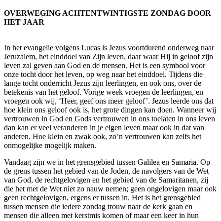
OVERWEGING ACHTENTWINTIGSTE ZONDAG DOOR
HET JAAR
In het evangelie volgens Lucas is Jezus voortdurend onderweg naar
Jeruzalem, het einddoel van Zijn leven, daar waar Hij in geloof zijn
leven zal geven aan God en de mensen. Het is een symbool voor
onze tocht door het leven, op weg naar het einddoel. Tijdens die
lange tocht onderricht Jezus zijn leerlingen, en ook ons, over de
betekenis van het geloof. Vorige week vroegen de leerlingen, en
vroegen ook wij, ‘Heer, geef ons meer geloof’. Jezus leerde ons dat
hoe klein ons geloof ook is, het grote dingen kan doen. Wanneer wij
vertrouwen in God en Gods vertrouwen in ons toelaten in ons leven
dan kan er veel veranderen in je eigen leven maar ook in dat van
anderen. Hoe klein en zwak ook, zo’n vertrouwen kan zelfs het
onmogelijke mogelijk maken.
Vandaag zijn we in het grensgebied tussen Galilea en Samaria. Op
de grens tussen het gebied van de Joden, de navolgers van de Wet
van God, de rechtgelovigen en het gebied van de Samaritanen, zij
die het met de Wet niet zo nauw nemen; geen ongelovigen maar ook
geen rechtgelovigen, ergens er tussen in. Het is het grensgebied
tussen mensen die iedere zondag trouw naar de kerk gaan en
mensen die alleen met kerstmis komen of maar een keer in hun