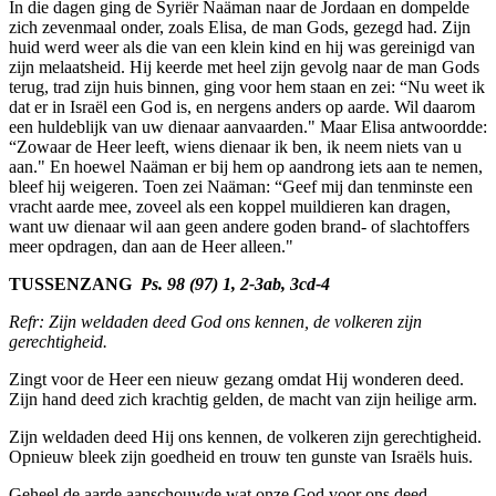
In die dagen ging de Syriër Naäman naar de Jordaan en dompelde
zich zevenmaal onder, zoals Elisa, de man Gods, gezegd had. Zijn
huid werd weer als die van een klein kind en hij was gereinigd van
zijn melaatsheid. Hij keerde met heel zijn gevolg naar de man Gods
terug, trad zijn huis binnen, ging voor hem staan en zei: “Nu weet ik
dat er in Israël een God is, en nergens anders op aarde. Wil daarom
een huldeblijk van uw dienaar aanvaarden." Maar Elisa antwoordde:
“Zowaar de Heer leeft, wiens dienaar ik ben, ik neem niets van u
aan." En hoewel Naäman er bij hem op aandrong iets aan te nemen,
bleef hij weigeren. Toen zei Naäman: “Geef mij dan tenminste een
vracht aarde mee, zoveel als een koppel muildieren kan dragen,
want uw dienaar wil aan geen andere goden brand- of slachtoffers
meer opdragen, dan aan de Heer alleen."
TUSSENZANG
Ps. 98 (97) 1, 2-3ab, 3cd-4
Refr: Zijn weldaden deed God ons kennen, de volkeren zijn
gerechtigheid.
Zingt voor de Heer een nieuw gezang omdat Hij wonderen deed.
Zijn hand deed zich krachtig gelden, de macht van zijn heilige arm.
Zijn weldaden deed Hij ons kennen, de volkeren zijn gerechtigheid.
Opnieuw bleek zijn goedheid en trouw ten gunste van Israëls huis.
Geheel de aarde aanschouwde wat onze God voor ons deed.