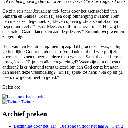
Uit het heilig evangelie van onze Heer Jezus Christus volgens Lucas
Op zijn reis naar Jeruzalem trok Jezus door het grensgebied van
Samaria en Galilea. Toen Hij een dorp binnenging kwamen Hem
tien melaatsen tegemoet; zij bleven op een grote afstand staan en
riepen luidkeels: “Jezus, Meester, ontferm U over ons!" Hij zag hen
en sprak: “Gaat u laten zien aan de priesters." En onderweg werden
zij gereinigd.
Een van hen keerde terug toen hij zag dat hij genezen was, en hij
verheerlijkte God met luide stem. Vol dankbaarheid wierp hij zich
voor Jezus' voeten neer, en deze man was een Samaritaan. Hierop
vroeg Jezus: “Zijn niet alle tien gereinigd? Waar zijn dan de negen
anderen? Is er niemand teruggekeerd om aan God eer te brengen
dan alleen deze vreemdeling?" En Hij sprak tot hem: “Sta op en ga
heen; uw geloof heeft u gered."
Delen op:
Facebook
Twitter
Archief preken
Bezinning door het jaar - 18e zondag door het jaar A - 1 en 2