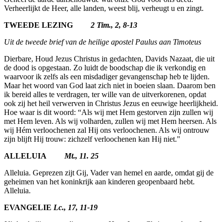
Verheerlijkt de Heer, alle landen, weest blij, verheugt u en zingt.
TWEEDE LEZING
2 Tim., 2, 8-13
Uit de tweede brief van de heilige apostel Paulus aan Timoteus
Dierbare, Houd Jezus Christus in gedachten, Davids Nazaat, die uit
de dood is opgestaan. Zo luidt de boodschap die ik verkondig en
waarvoor ik zelfs als een misdadiger gevan­genschap heb te lijden.
Maar het woord van God laat zich niet in boeien slaan. Daarom ben
ik bereid alles te ver­dragen, ter wille van de uitverkorenen, opdat
ook zij het heil verwerven in Christus Jezus en eeuwige heerlijkheid.
Hoe waar is dit woord: “Als wij met Hem gestorven zijn zullen wij
met Hem leven. Als wij volharden, zullen wij met Hem heersen. Als
wij Hém verloochenen zal Hij ons verloochenen. Als wij ontrouw
zijn blijft Hij trouw: zichzelf verloochenen kan Hij niet."
ALLELUIA
Mt., 11. 25
Alleluia. Geprezen zijt Gij, Vader van hemel en aarde, omdat gij de
geheimen van het koninkrijk aan kinderen geopenbaard hebt.
Alleluia.
EVANGELIE
Lc., 17, 11-19