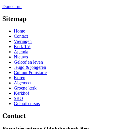
Doneer nu
Sitemap
Home
Contact
Vieringen
Kerk TV
Agenda
Nieuws
Geloof en leven
Jeugd & jongeren
Cultuur & historie
Koren
Algemeen
Groene kerk
Kerkhof
SBO
Geloofscursus
Contact
Parochiecentrum Odulphuskerk Best