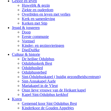
Geloof en leven
Huwelijk & gezin
Ziekte en ouderdom
Overlijden en leven met verlies
Kerk en samenleving
Kerken met Stip
Jeugd & jongeren
Doop
Eerste communie
Vormsel
Kinder- en gezinsvieringen
DigiDulfke
Cultuur & historie
De heilige Odulphus
Odulphuskerk Best
Odulphuslied
Odulphusgebed
Sint-Odulphuskapel ( huidig gezondheidscentrum)
Sint-Annakapel Aarle
Mariakapel in de Vleut
Onze lieve vrouwe van de Heikant kapel
Kapel Sint-Odulphus kerkhof
Koren
Gemengd koor Sint Odulphus Best
Kinderkoor de Gouden Appeltjes