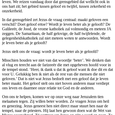
leven. We reizen vandaag door dat grensgebied dat wellicht ook in
ons hart zit; het gebied tussen geloof en twijfel, tussen zekerheid en
onzekerheid.
In dat grensgebied zet Jezus de vraag centraal: maakt geloven een
verschil? Doet geloof ertoe? Wordt je leven beter als je gelooft? De
Galileeër, de Jood, de vrome katholiek zal volmondig en meteen JA
zeggen. De Samaritaan, de half gelovige, de half twijfelende, de
gelegenheidskatholiek zal niet meteen weten te antwoorden. Wordt
je leven beter als je gelooft?
Jezus stelt ons de vraag: wordt je leven beter als je geloofd?
Misschien houden we niet van dat woordje ‘beter’. We denken dan
al vlug en terecht aan de farizeeër die met opgeheven hoofd voor in
de tempel stond. ‘Heer, ik dank u dat ik geloof want ik doe dit en dat
voor U. Gelukkig ben ik niet als de rest van die mensen die niet
geloven.’ Dat is niet wat Jezus bedoelt met een geloof dat je leven
beter maakt. Het geloof stelt ons niet boven anderen maar verdiept
ons leven en daarmee onze relatie tot God en de anderen.
Om ons te helpen, komen we op onze weg naar Jeruzalem tien
melaatsen tegen. Zij willen beter worden. Ze vragen Jezus om heil
en genezing. Jezus geneest hen niet direct maar stuurt hen naar de
tempel, naar de priesters. Hij laat hen gewoon doen wat de Wet van