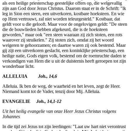
als een heilige priesterschap geestelijke offers op, die welgevallig
zijn aan God door Jezus Christus. Daarom staat er in de Schrift: "lk
leg in Sion een steen, een uitverkoren, kostbare hoeksteen. En wie
op Hem ver­trouwt, zal niet worden teleurgesteld." Kostbaar, dat
geldt voor u die gelooft. Maar voor de ongelovigen geldt: "De steen
die de bouwlieden hebben afgekeurd, die is de hoeksteen
geworden," maar ook "een steen waaraan zij zich stoten, een rots
waarover zij struikelen." Zij stoten zich, omdat zij het woord
weigeren te gehoorzamen; en daartoe waren zij ook bestemd. Maar
gij zijt een uitverkoren geslacht, een koninklijke priester­schap, een
heilige natie, Gods eigen volk, bestemd om de roemruchte daden te
verkondigen van Hem die u uit de duisternis heeft geroepen tot zijn
wonderbaar licht.
ALLELUIA
Joh., 14,6
Alleluia. Ik ben de weg, de waarheid en het leven, zegt de Heer.
Nie­mand komt tot de Vader, tenzij door Mij. Alleluia.
EVANGELIE
Joh., 14,1-12
Uit het heilig evangelie van onze Heer Jezus Christus volgens
Johannes
In die tijd zei Jezus tot zijn leerlingen: "Laat uw hart niet verontrust