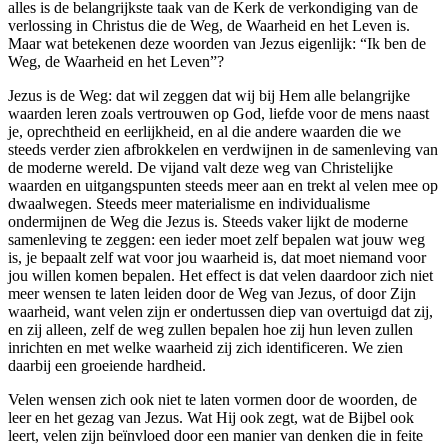
alles is de belangrijkste taak van de Kerk de verkondiging van de
verlossing in Christus die de Weg, de Waarheid en het Leven is.
Maar wat betekenen deze woorden van Jezus eigenlijk: “Ik ben de
Weg, de Waarheid en het Leven”?
Jezus is de Weg: dat wil zeggen dat wij bij Hem alle belangrijke
waarden leren zoals vertrouwen op God, liefde voor de mens naast
je, oprechtheid en eerlijkheid, en al die andere waarden die we
steeds verder zien afbrokkelen en verdwijnen in de samenleving van
de moderne wereld. De vijand valt deze weg van Christelijke
waarden en uitgangspunten steeds meer aan en trekt al velen mee op
dwaalwegen. Steeds meer materialisme en individualisme
ondermijnen de Weg die Jezus is. Steeds vaker lijkt de moderne
samenleving te zeggen: een ieder moet zelf bepalen wat jouw weg
is, je bepaalt zelf wat voor jou waarheid is, dat moet niemand voor
jou willen komen bepalen. Het effect is dat velen daardoor zich niet
meer wensen te laten leiden door de Weg van Jezus, of door Zijn
waarheid, want velen zijn er ondertussen diep van overtuigd dat zij,
en zij alleen, zelf de weg zullen bepalen hoe zij hun leven zullen
inrichten en met welke waarheid zij zich identificeren. We zien
daarbij een groeiende hardheid.
Velen wensen zich ook niet te laten vormen door de woorden, de
leer en het gezag van Jezus. Wat Hij ook zegt, wat de Bijbel ook
leert, velen zijn beïnvloed door een manier van denken die in feite