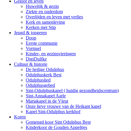
Geloof en leven
Huwelijk & gezin
Ziekte en ouderdom
Overlijden en leven met verlies
Kerk en samenleving
Kerken met Stip
Jeugd & jongeren
Doop
Eerste communie
Vormsel
Kinder- en gezinsvieringen
DigiDulfke
Cultuur & historie
De heilige Odulphus
Odulphuskerk Best
Odulphuslied
Odulphusgebed
Sint-Odulphuskapel ( huidig gezondheidscentrum)
Sint-Annakapel Aarle
Mariakapel in de Vleut
Onze lieve vrouwe van de Heikant kapel
Kapel Sint-Odulphus kerkhof
Koren
Gemengd koor Sint Odulphus Best
Kinderkoor de Gouden Appeltjes