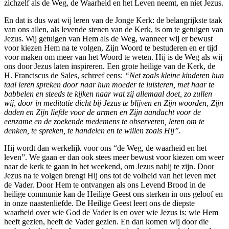
zichzelf als de Weg, de Waarheid en het Leven neemt, en niet Jezus.
En dat is dus wat wij leren van de Jonge Kerk: de belangrijkste taak
van ons allen, als levende stenen van de Kerk, is om te getuigen van
Jezus. Wij getuigen van Hem als de Weg, wanneer wij er bewust
voor kiezen Hem na te volgen, Zijn Woord te bestuderen en er tijd
voor maken om meer van het Woord te weten. Hij is de Weg als wij
ons door Jezus laten inspireren. Een grote heilige van de Kerk, de
H. Franciscus de Sales, schreef eens:
“Net zoals kleine kinderen hun
taal leren spreken door naar hun moeder te luisteren, met haar te
babbelen en steeds te kijken naar wat zij allemaal doet, zo zullen
wij, door in meditatie dicht bij Jezus te blijven en Zijn woorden, Zijn
daden en Zijn liefde voor de armen en Zijn aandacht voor de
eenzame en de zoekende medemens te observeren, leren om te
denken, te spreken, te handelen en te willen zoals Hij”.
Hij wordt dan werkelijk voor ons “de Weg, de waarheid en het
leven”. We gaan er dan ook stees meer bewust voor kiezen om weer
naar de kerk te gaan in het weekend, om Jezus nabij te zijn. Door
Jezus na te volgen brengt Hij ons tot de volheid van het leven met
de Vader. Door Hem te ontvangen als ons Levend Brood in de
heilige communie kan de Heilige Geest ons sterken in ons geloof en
in onze naastenliefde. De Heilige Geest leert ons de diepste
waarheid over wie God de Vader is en over wie Jezus is: wie Hem
heeft gezien, heeft de Vader gezien. En dan komen wij door die