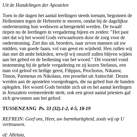
Uit de Handelingen der Apostelen
Toen in die dagen het aantal leerlingen steeds toenam, begonnen de
Hellenisten tegen de Hebreeën te morren, omdat bij de dagelijkse
ondersteuning hun weduwen achtergesteld werden. De twaalf
riepen nu de leerlingen in vergadering bijeen en zeiden: "Het past
niet dat wij het woord Gods verwaarlozen door de zorg voor de
ondersteuning. Ziet dus uit, broeders, naar zeven mannen uit uw
midden, van goede faam, vol van geest en wijsheid. Hen zullen wij
dan met dit ambt bekleden, terwijl wij onszelf zullen blijven wijden
aan het gebed en de bediening van het woord." Dit voorstel vond
instemming bij de gehele vergadering en zij kozen Stefanus, een
man vol geloof en heilige geest, Filippus, Prochorus, Nikanor,
Timon, Parmenas en Nikolaus, een proseliet uit Antiochië. Dezen
werden aan de apostelen voorgedragen, die na gebed hun de handen
oplegden. Het woord Gods breidde zich uit en het aantal leerlingen
in Jeruzalem vermeerderde sterk; ook een groot aantal pries­ters gaf
zich gewonnen aan het geloof.
TUSSENZANG
Ps. 33 (32).1-2, 4-5, 18-19
REFREIN: Geef ons, Heer, uw barmhartigheid, zoals wij op U
vertrou­wen.
of:
Alleluia,