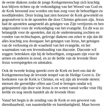
de eerste diakens zodat de jonge Kerkgemeenschap zich krachtig
kon blijven richten op de verkondiging van het Woord van God en
de Kerk beroemd zou worden om hun zorg voor de behoeftigen en
noodlijdenden. Deze lezing laat zien hoezeer de Kerk geworteld en
gegrondvest is in de apostelen die door Christus gekozen zijn. Jezus
had de apostelen aangesteld als getuigen van Zijn verrijzenis en hen
uitgezonden voor de verkondiging van het evangelie. En dit was zo
belangrijk voor de apostelen, dat zij de ondersteuning zochten en
vonden van rechtschapen, gelovige diakens om zeker te zijn dat dit
alles krachtig zou doorgaan: het getuigen van Jezus, het getuigen
van de verlossing en de waarheid van het evangelie, en het
waarmaken van een levenshouding van diaconie. Diaconie wil
zeggen: betrokken zijn bij de behoeftigen, zorgzaam zijn voor de
armen en anderen in nood, en zo de liefde van de levende Heer
Jezus weerspiegelen en uitstralen.
Ook de tweede lezing spreekt over de Kerk en leert ons dat de
Kerkgemeenschap de levende tempel van de Heilige Geest is. De
hoeksteen van de Kerk is Christus, en wij zijn als levende stenen:
mensen die geestelijke offers aan God te brengen omdat wij
geïnspireerd zijn door wie Jezus is en weten vanuit welke visie Hij
leefde en nog steeds handelt als de levende Heer.
Vanaf het begin is de zending van de Kerk er een geweest van
dienstbaarheid, van naastenliefde en barmhartigheid. Maar boven