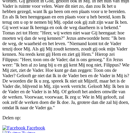
worden. Gij gelooft in God, gelooft ook in Mij. In het huis van mijn
Vader is ruimte voor velen. Ware dit niet zo, dan zou Ik het u
hebben gezegd, want Ik ga heen om een plaats voor u te bereiden.
En als Ik ben heengegaan en een plaats voor u heb bereid, kom Ik
terug om u op te nemen bij Mij. opdat ook gij zult zijn waar Ik ben.
Gij weet waar Ik heenga en ook de weg daarheen is u bekend."
Tomas zei tot Hem: "Heer, wij weten niet waar Gij heengaat: hoe
moeten wij dan de weg kennen?" Jezus antwoordde hem: "Ik ben
de weg, de waarheid en het leven. "Niemand komt tot de Vader
tenzij door Mij. Als gij Mij zoudt kennen, zoudt gij ook mijn Vader
kennen. Nu reeds kent gij Hem en ziet gij Hem." Hierop zei
Filippus: "Heer, toon ons de Vader; dat is ons genoeg." En Jezus
weer: "lk ben al zo lang bij u en gij kent Mij nog niet, Filippus? Wie
Mij ziet, ziet de Vader. Hoe kunt ge dan zeggen: Toon ons de
Vader? Gelooft ge niet dat Ik in de Vader ben en de Vader in Mij is?
De woorden die Ik u zeg, spreek Ik niet uit Mijzelf, maar het is de
Vader die, blijvend in Mij, zijn werk verricht. Gelooft Mij: Ik ben in
de Vader en de Vader is in Mij. Of gelooft het anders omwille van
de werken. Voorwaar, voorwaar, Ik zeg u: Wie in Mij gelooft, zal
ook zelf de werken doen die Ik doe. Ja, grotere dan die zal hij doen,
omdat Ik naar de Vader ga."
Delen op:
Facebook