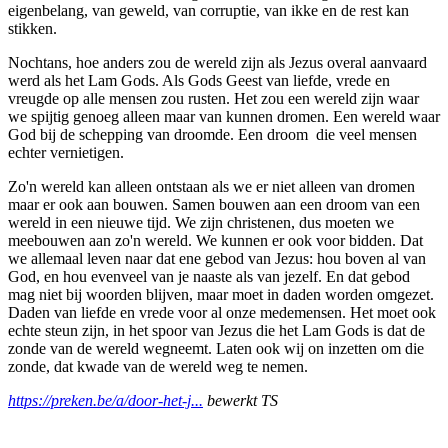
eigenbelang, van geweld, van corruptie, van ikke en de rest kan
stikken.
Nochtans, hoe anders zou de wereld zijn als Jezus overal aanvaard
werd als het Lam Gods. Als Gods Geest van liefde, vrede en
vreugde op alle mensen zou rusten. Het zou een wereld zijn waar
we spijtig genoeg alleen maar van kunnen dromen. Een wereld waar
God bij de schepping van droomde. Een droom die veel mensen
echter vernietigen.
Zo'n wereld kan alleen ontstaan als we er niet alleen van dromen
maar er ook aan bouwen. Samen bouwen aan een droom van een
wereld in een nieuwe tijd. We zijn christenen, dus moeten we
meebouwen aan zo'n wereld. We kunnen er ook voor bidden. Dat
we allemaal leven naar dat ene gebod van Jezus: hou boven al van
God, en hou evenveel van je naaste als van jezelf. En dat gebod
mag niet bij woorden blijven, maar moet in daden worden omgezet.
Daden van liefde en vrede voor al onze medemensen. Het moet ook
echte steun zijn, in het spoor van Jezus die het Lam Gods is dat de
zonde van de wereld wegneemt. Laten ook wij on inzetten om die
zonde, dat kwade van de wereld weg te nemen.
https://preken.be/a/door-het-j...
bewerkt TS