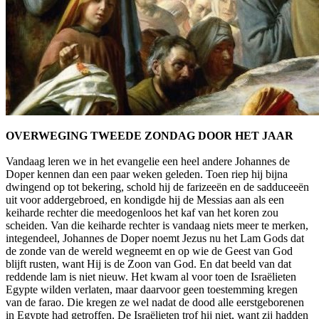
OVERWEGING TWEEDE ZONDAG DOOR HET JAAR
Vandaag leren we in het evangelie een heel andere Johannes de
Doper kennen dan een paar weken geleden. Toen riep hij bijna
dwingend op tot bekering, schold hij de farizeeën en de sadduceeën
uit voor addergebroed, en kondigde hij de Messias aan als een
keiharde rechter die meedogenloos het kaf van het koren zou
scheiden. Van die keiharde rechter is vandaag niets meer te merken,
integendeel, Johannes de Doper noemt Jezus nu het Lam Gods dat
de zonde van de wereld wegneemt en op wie de Geest van God
blijft rusten, want Hij is de Zoon van God. En dat beeld van dat
reddende lam is niet nieuw. Het kwam al voor toen de Israëlieten
Egypte wilden verlaten, maar daarvoor geen toestemming kregen
van de farao. Die kregen ze wel nadat de dood alle eerstgeborenen
in Egypte had getroffen. De Israëlieten trof hij niet, want zij hadden