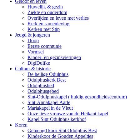
Geloof en leven
Huwelijk & gezin
Ziekte en ouderdom
Overlijden en leven met verlies
Kerk en samenleving
Kerken met Stip
Jeugd & jongeren
Doop
Eerste communie
Vormsel
Kinder- en gezinsvieringen
DigiDulfke
Cultuur & historie
De heilige Odulphus
Odulphuskerk Best
Odulphuslied
Odulphusgebed
Sint-Odulphuskapel ( huidig gezondheidscentrum)
Sint-Annakapel Aarle
Mariakapel in de Vleut
Onze lieve vrouwe van de Heikant kapel
Kapel Sint-Odulphus kerkhof
Koren
Gemengd koor Sint Odulphus Best
Kinderkoor de Gouden Appeltjes