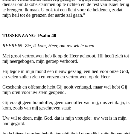
dienaar om Jakobs stammen op te richten en de rest van Israël terug
te brengen. Ik maak U ook tot een licht voor de heidenen, zodat
mijn heil tot de grenzen der aarde zal gaan."
TUSSENZANG Psalm 40
REFREIN: Zie, ik kom, Heer, om uw wil te doen.
Met groot vertrouwen heb ik op de Heer gehoopt, Hij heeft zich tot
mij neergebogen, mijn geroep verhoord.
Hij legde in mijn mond een nieuw gezang, een lied voor onze God,
en velen zullen zien en vrezen en vertrouwen op de Heer.
Geschenk en offerande hebt Gij nooit verlangd, maar wel hebt Gij
mijn oren voor uw stem geopend.
Gij vraagt geen brandoffer, geen zoenoffer van mij; dus zei ik: ja, ik
kom, zoals van mij geschreven staat:
Uw wil te doen, mijn God, dat is mijn vreugde; uw wet is in mijn
hart gegrifd.
In de bijeenkomsten heb ik gerechtigheid gepredikt, mijn lippen niet