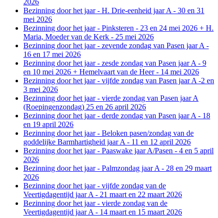
2026
Bezinning door het jaar - H. Drie-eenheid jaar A - 30 en 31
mei 2026
Bezinning door het jaar - Pinksteren - 23 en 24 mei 2026 + H.
Maria, Moeder van de Kerk - 25 mei 2026
Bezinning door het jaar - zevende zondag van Pasen jaar A -
16 en 17 mei 2026
Bezinning door het jaar - zesde zondag van Pasen jaar A - 9
en 10 mei 2026 + Hemelvaart van de Heer - 14 mei 2026
Bezinning door het jaar - vijfde zondag van Pasen jaar A -2 en
3 mei 2026
Bezinning door het jaar - vierde zondag van Pasen jaar A
(Roepingenzondag) 25 en 26 april 2026
Bezinning door het jaar - derde zondag van Pasen jaar A - 18
en 19 april 2026
Bezinning door het jaar - Beloken pasen/zondag van de
goddelijke Barmhartigheid jaar A - 11 en 12 april 2026
Bezinning door het jaar - Paaswake jaar A/Pasen - 4 en 5 april
2026
Bezinning door het jaar - Palmzondag jaar A - 28 en 29 maart
2026
Bezinning door het jaar - vijfde zondag van de
Veertigdagentijd jaar A - 21 maart en 22 maart 2026
Bezinning door het jaar - vierde zondag van de
Veertigdagentijd jaar A - 14 maart en 15 maart 2026