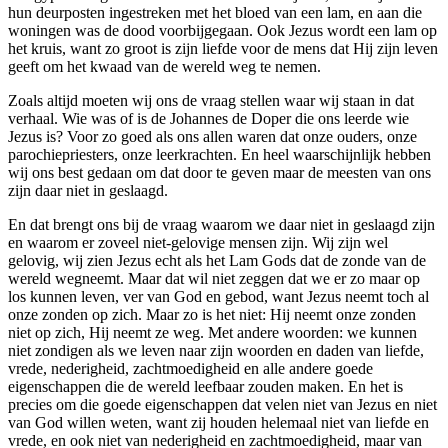
hun deurposten ingestreken met het bloed van een lam, en aan die
woningen was de dood voorbijgegaan. Ook Jezus wordt een lam op
het kruis, want zo groot is zijn liefde voor de mens dat Hij zijn leven
geeft om het kwaad van de wereld weg te nemen.
Zoals altijd moeten wij ons de vraag stellen waar wij staan in dat
verhaal. Wie was of is de Johannes de Doper die ons leerde wie
Jezus is? Voor zo goed als ons allen waren dat onze ouders, onze
parochiepriesters, onze leerkrachten. En heel waarschijnlijk hebben
wij ons best gedaan om dat door te geven maar de meesten van ons
zijn daar niet in geslaagd.
En dat brengt ons bij de vraag waarom we daar niet in geslaagd zijn
en waarom er zoveel niet-gelovige mensen zijn. Wij zijn wel
gelovig, wij zien Jezus echt als het Lam Gods dat de zonde van de
wereld wegneemt. Maar dat wil niet zeggen dat we er zo maar op
los kunnen leven, ver van God en gebod, want Jezus neemt toch al
onze zonden op zich. Maar zo is het niet: Hij neemt onze zonden
niet op zich, Hij neemt ze weg. Met andere woorden: we kunnen
niet zondigen als we leven naar zijn woorden en daden van liefde,
vrede, nederigheid, zachtmoedigheid en alle andere goede
eigenschappen die de wereld leefbaar zouden maken. En het is
precies om die goede eigenschappen dat velen niet van Jezus en niet
van God willen weten, want zij houden helemaal niet van liefde en
vrede, en ook niet van nederigheid en zachtmoedigheid, maar van