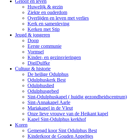
Geloof en leven
Huwelijk & gezin
Ziekte en ouderdom
Overlijden en leven met verlies
Kerk en samenleving
Kerken met Stip
Jeugd & jongeren
Doop
Eerste communie
Vormsel
Kinder- en gezinsvieringen
DigiDulfke
Cultuur & historie
De heilige Odulphus
Odulphuskerk Best
Odulphuslied
Odulphusgebed
Sint-Odulphuskapel ( huidig gezondheidscentrum)
Sint-Annakapel Aarle
Mariakapel in de Vleut
Onze lieve vrouwe van de Heikant kapel
Kapel Sint-Odulphus kerkhof
Koren
Gemengd koor Sint Odulphus Best
Kinderkoor de Gouden Appeltjes