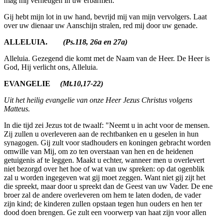
mag mij verheu­gen in uw erbarmen.
Gij hebt mijn lot in uw hand, bevrijd mij van mijn vervolgers. Laat
over uw dienaar uw Aanschijn stralen, red mij door uw genade.
ALLELUIA.
(Ps.118, 26a en 27a)
Alleluia. Gezegend die komt met de Naam van de Heer. De Heer is
God, Hij verlicht ons, Alleluia.
EVANGELIE
(Mt.10,17-22)
Uit het heilig evangelie van onze Heer Jezus Christus volgens
Matteus.
In die tijd zei Jezus tot de twaalf: "Neemt u in acht voor de mensen.
Zij zullen u overleveren aan de rechtbanken en u geselen in hun
synagogen. Gij zult voor stadhouders en koningen gebracht worden
omwille van Mij, om zo ten overstaan van hen en de heidenen
getuigenis af te leggen. Maakt u echter, wanneer men u overlevert
niet bezorgd over het hoe of wat van uw spreken: op dat ogenblik
zal u worden ingegeven wat gij moet zeggen. Want niet gij zijt het
die spreekt, maar door u spreekt dan de Geest van uw Vader. De ene
broer zal de andere overleveren om hem te laten doden, de vader
zijn kind; de kinderen zullen opstaan tegen hun ouders en hen ter
dood doen brengen. Ge zult een voorwerp van haat zijn voor allen