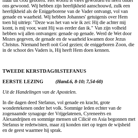
maar uit God geboren. Het woord is vlees geworden en heeft onder
ons gewoond. Wij hebben zijn heerlijkheid aanschouwd, zulk een
heerlijkheid als de Eniggeborene van de Vader ontvangt, vol van
genade en waarheid. Wij hebben Johannes' getuigenis over Hem
toen hij uitriep: "Deze was het van wie ik zei: Hij die achter mij
komt, is mij voor, want Hij was eerder dan ik." Van zijn volheid
hebben wij allen ontvangen: genade op genade. Werd de Wet door
Mozes gegeven, de genade en de waarheid kwamen door Jezus
Christus. Niemand heeft ooit God gezien; de eniggebo­ren Zoon, die
in de schoot des Vaders is, Hij heeft Hem doen kennen.
TWEEDE KERSTDAG/H.STEFANUS
EERSTE LEZING
(Hand.6, 8-10; 7,54-60)
Uit de Handelingen van de Apostelen.
In die dagen deed Stefanus, vol genade en kracht, grote
wondertekenen onder het volk. Sommige leden echter van de
zogenaamde synagoge der Vrijgelatenen, Cyreneeërs en
Alexandrijnen en sommige mensen uit Cilicië en Asia begonnen met
Stefanus te redetwisten, maar zij konden niet op tegen de wijsheid
en de geest waarmee hij sprak.