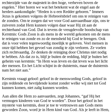
rechterzijde van de majesteit in den hoge, verheven boven de
engelen.” Hier horen we wat het betekent wat de engel aan de
herders aankondigde: “Heden is u een Redder geboren.” Immers
Jezus is gekomen volgens de Hebreeënbrief om ons te reinigen van
de zonden. Om te zorgen dat we voor God aanvaardbaar zijn, ons te
zuiveren zodat Hem kunnen volgen daar waar Hij zit aan de
rechterhand van God. Dat is tevens de vreugdevolle boodschap van
Kerstmis: Gods Zoon is als mens in de wereld gekomen om de mens
te reinigen van zonde en zo de mensheid bij God te brengen. Ook
dat is voor velen tegenwoordig moeilijk te geloven. Veel mensen in
onze tijd hebben het gevoel van zondig te zijn verloren. Ze voelen
zich rechtvaardig. Ze denken de reiniging door Christus niet nodig
te hebben. Als dat zo is, blijf je buiten de redding, blijf je buiten het
geheim van kerstmis: “In Hem was leven en dat leven was het licht
der mensen. En het Licht schijnt in de duisternis, maar de duisternis
nam het niet aan.”
Kerstmis vraagt geloof: geloof in de menswording Gods, geloof in
zijn reddende en bevrijdende komst zonder welke wij niet tot God
kunnen komen, niet zalig kunnen worden.
Aan allen die Hem zo aanvaarden, zegt Johannes, “gaf Hij het
vermogen kinderen van God te worden”. Door het geloof in het
mysterie van kerstmis, door je toe te vertrouwen aan Gods mens
geworden Zoon, word je in Hem kind van God. Als je leeft in Hem,