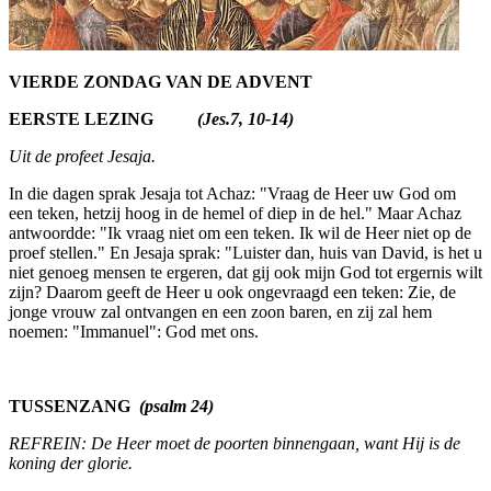
VIERDE ZONDAG VAN DE ADVENT
EERSTE LEZING
(Jes.7, 10-14)
Uit de profeet Jesaja.
In die dagen sprak Jesaja tot Achaz: "Vraag de Heer uw God om
een teken, hetzij hoog in de hemel of diep in de hel." Maar Achaz
antwoord­de: "Ik vraag niet om een teken. Ik wil de Heer niet op de
proef stellen." En Jesaja sprak: "Luister dan, huis van David, is het u
niet genoeg mensen te ergeren, dat gij ook mijn God tot ergernis wilt
zijn? Daarom geeft de Heer u ook ongevraagd een teken: Zie, de
jonge vrouw zal ontvangen en een zoon baren, en zij zal hem
noemen: "Immanuel": God met ons.
TUSSENZANG
(psalm 24)
REFREIN: De Heer moet de poorten binnengaan, want Hij is de
koning der glorie.