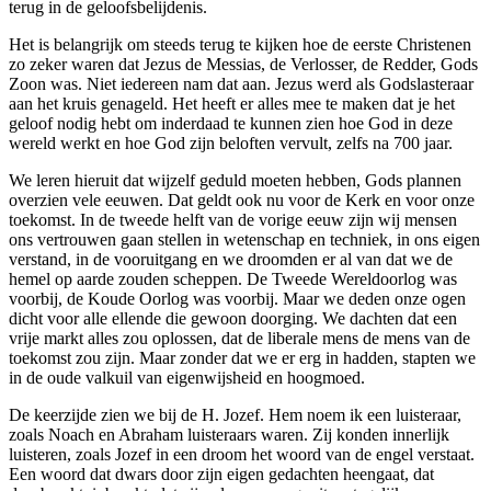
terug in de geloofsbelijdenis.
Het is belangrijk om steeds terug te kijken hoe de eerste Christenen
zo zeker waren dat Jezus de Messias, de Verlosser, de Redder, Gods
Zoon was. Niet iedereen nam dat aan. Jezus werd als Godslasteraar
aan het kruis genageld. Het heeft er alles mee te maken dat je het
geloof nodig hebt om inderdaad te kunnen zien hoe God in deze
wereld werkt en hoe God zijn beloften vervult, zelfs na 700 jaar.
We leren hieruit dat wijzelf geduld moeten hebben, Gods plannen
overzien vele eeuwen. Dat geldt ook nu voor de Kerk en voor onze
toekomst. In de tweede helft van de vorige eeuw zijn wij mensen
ons vertrouwen gaan stellen in wetenschap en techniek, in ons eigen
verstand, in de vooruitgang en we droomden er al van dat we de
hemel op aarde zouden scheppen. De Tweede Wereldoorlog was
voorbij, de Koude Oorlog was voorbij. Maar we deden onze ogen
dicht voor alle ellende die gewoon doorging. We dachten dat een
vrije markt alles zou oplossen, dat de liberale mens de mens van de
toekomst zou zijn. Maar zonder dat we er erg in hadden, stapten we
in de oude valkuil van eigenwijsheid en hoogmoed.
De keerzijde zien we bij de H. Jozef. Hem noem ik een luisteraar,
zoals Noach en Abraham luisteraars waren. Zij konden innerlijk
luisteren, zoals Jozef in een droom het woord van de engel verstaat.
Een woord dat dwars door zijn eigen gedachten heengaat, dat