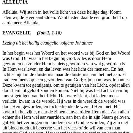
ALLELUIA
Alleluia. Wij staan in het volle licht van deze heilige dag: Komt,
laten wij de Heer aanbidden. Want heden daalde een groot licht op
aarde neer. Alleluia.
EVANGELIE
(Joh.1, 1-18)
Lezing uit het heilig evangelie volgens Johannes
In het begin was het Woord en het woord was bij God en het Woord
was God. Dit was in het begin bij God. Alles is door Hem
geworden en zonder Hem is niets gewor­den van wat geworden is.
In Hem was leven, en dat leven was het licht der mensen. En het
licht schijnt in de duister­nis maar de duisternis nam het niet aan. Er
trad een mens op, een gezondene van God; zijn naam was Johannes.
Deze kwam tot getuige­nis, om te getuigen van het Licht, opdat allen
door hem tot geloof zouden komen. Niet hij was het Licht, maar hij
moest getuigen van het Licht. Het ware Licht, dat iedere mens
verlicht, kwam in de wereld. Hij was in de wereld; de wereld was
door Hem geworden, en toch erkende de wereld Hem niet. Hij
kwam in het zijne, maar de zijnen aanvaardden Hem niet. Aan allen
echter die Hem wel aan­vaardden, aan hen die in zijn Naam geloven,
gaf Hij het vermogen om kinderen van God te worden; Zij zijn niet
uit bloed noch uit begeerte van het vlees of de wil van een man,