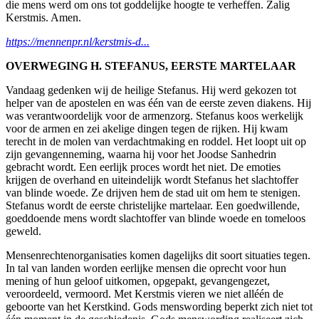
die mens werd om ons tot goddelijke hoogte te verheffen. Zalig
Kerstmis. Amen.
https://mennenpr.nl/kerstmis-d...
OVERWEGING H. STEFANUS, EERSTE MARTELAAR
Vandaag gedenken wij de heilige Stefanus. Hij werd gekozen tot
helper van de apostelen en was één van de eerste zeven diakens. Hij
was verantwoordelijk voor de armenzorg. Stefanus koos werkelijk
voor de armen en zei akelige dingen tegen de rijken. Hij kwam
terecht in de molen van verdachtmaking en roddel. Het loopt uit op
zijn gevangenneming, waarna hij voor het Joodse Sanhedrin
gebracht wordt. Een eerlijk proces wordt het niet. De emoties
krijgen de overhand en uiteindelijk wordt Stefanus het slachtoffer
van blinde woede. Ze drijven hem de stad uit om hem te stenigen.
Stefanus wordt de eerste christelijke martelaar. Een goedwillende,
goeddoende mens wordt slachtoffer van blinde woede en tomeloos
geweld.
Mensenrechtenorganisaties komen dagelijks dit soort situaties tegen.
In tal van landen worden eerlijke mensen die oprecht voor hun
mening of hun geloof uitkomen, opgepakt, gevangengezet,
veroordeeld, vermoord. Met Kerstmis vieren we niet alléén de
geboorte van het Kerstkind. Gods menswording beperkt zich niet tot