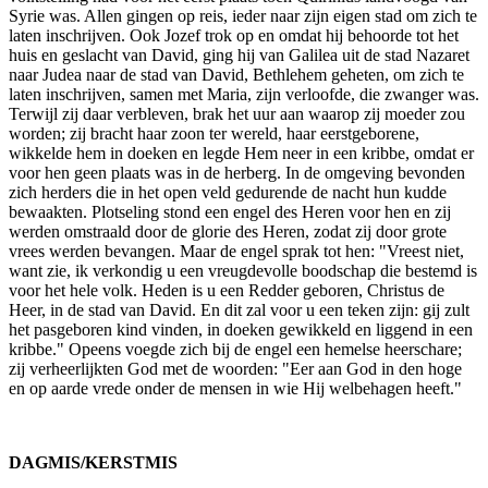
Syrie was. Allen gingen op reis, ieder naar zijn eigen stad om zich te
laten in­schrijven. Ook Jozef trok op en omdat hij behoorde tot het
huis en geslacht van David, ging hij van Galilea uit de stad Nazaret
naar Judea naar de stad van David, Bethlehem geheten, om zich te
laten inschrijven, samen met Maria, zijn verloof­de, die zwanger was.
Terwijl zij daar verbleven, brak het uur aan waarop zij moeder zou
worden; zij bracht haar zoon ter wereld, haar eerstgeborene,
wikkelde hem in doeken en legde Hem neer in een kribbe, omdat er
voor hen geen plaats was in de herberg. In de omgeving bevon­den
zich herders die in het open veld gedurende de nacht hun kudde
bewaakten. Plotseling stond een engel des Heren voor hen en zij
werden om­straald door de glorie des Heren, zodat zij door grote
vrees werden bevangen. Maar de engel sprak tot hen: "Vreest niet,
want zie, ik verkondig u een vreugdevolle boodschap die bestemd is
voor het hele volk. Heden is u een Redder geboren, Christus de
Heer, in de stad van David. En dit zal voor u een teken zijn: gij zult
het pasgebo­ren kind vinden, in doeken gewikkeld en liggend in een
kribbe." Opeens voegde zich bij de engel een hemelse heerschare;
zij verheer­lijkten God met de woorden: "Eer aan God in den hoge
en op aarde vrede onder de mensen in wie Hij welbehagen heeft."
DAGMIS/KERSTMIS