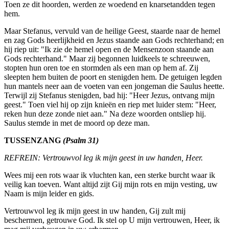
Toen ze dit hoorden, werden ze woedend en knarsetandden tegen
hem.
Maar Stefanus, vervuld van de heilige Geest, staarde naar de hemel
en zag Gods heerlijkheid en Jezus staande aan Gods rechterhand; en
hij riep uit: "Ik zie de hemel open en de Mensenzoon staande aan
Gods rechterhand." Maar zij begonnen luidkeels te schreeuwen,
stopten hun oren toe en stormden als een man op hem af. Zij
sleepten hem buiten de poort en stenigden hem. De getuigen legden
hun mantels neer aan de voeten van een jongeman die Saulus heette.
Terwijl zij Stefanus stenig­den, bad hij: "Heer Jezus, ontvang mijn
geest." Toen viel hij op zijn knieën en riep met luider stem: "Heer,
reken hun deze zonde niet aan." Na deze woorden ontsliep hij.
Saulus stemde in met de moord op deze man.
TUSSENZANG
(Psalm 31)
REFREIN: Vertrouwvol leg ik mijn geest in uw handen, Heer.
Wees mij een rots waar ik vluchten kan, een sterke burcht waar ik
veilig kan toeven. Want altijd zijt Gij mijn rots en mijn vesting, uw
Naam is mijn leider en gids.
Vertrouwvol leg ik mijn geest in uw handen, Gij zult mij
beschermen, getrouwe God. Ik stel op U mijn vertrouwen, Heer, ik