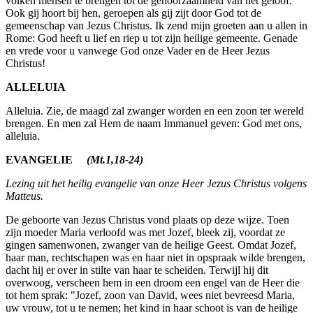
volken mensen te brengen tot de gehoorzaamheid van het geloof.
Ook gij hoort bij hen, geroepen als gij zijt door God tot de
gemeenschap van Jezus Christus. Ik zend mijn groeten aan u allen in
Rome: God heeft u lief en riep u tot zijn heilige gemeente. Genade
en vrede voor u vanwege God onze Vader en de Heer Jezus
Christus!
ALLELUIA
Alleluia. Zie, de maagd zal zwanger worden en een zoon ter wereld
brengen. En men zal Hem de naam Immanuel geven: God met ons,
alleluia.
EVANGELIE
(Mt.1,18-24)
Lezing uit het heilig evangelie van onze Heer Jezus Christus volgens
Matteus.
De geboorte van Jezus Christus vond plaats op deze wijze. Toen
zijn moeder Maria verloofd was met Jozef, bleek zij, voordat ze
gingen samenwonen, zwanger van de heilige Geest. Omdat Jozef,
haar man, rechtschapen was en haar niet in opspraak wilde brengen,
dacht hij er over in stilte van haar te scheiden. Terwijl hij dit
overwoog, verscheen hem in een droom een engel van de Heer die
tot hem sprak: "Jozef, zoon van David, wees niet bevreesd Maria,
uw vrouw, tot u te nemen; het kind in haar schoot is van de heilige