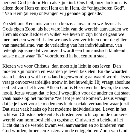
herkent God je door Hem als zijn kind. Ons heil, onze toekomst is
alleen door Hem en met Hem en in Hem, de “eniggeboren God”.
“Van Hem (alleen) ontvangen wij genade op genade.”
Zo stelt ons Kerstmis voor een keuze: aanvaarden we Jezus als
Gods eigen Zoon, als het ware licht van de wereld; aanvaarden we
Hem als onze Redder en willen we leven in zijn licht of gaan we
mee met een wereld. Laten we ons leven verlichten door de glitter
van materialisme, van de verleiding van het individualisme, van
feitelijk egoïsme dat verdoezeld wordt een humanistisch klinkend
sausje maar waar “ik” voortdurend in het centrum staat.
Kiezen we voor Christus, dan moet zijn licht in ons leven. Dan
moeten zijn normen en waarden je leven bezielen. En die waarden
staan haaks op wat in ons land tegenwoordig aanvaard wordt. Jezus
vraagt onvoorwaardelijke trouw in het huwelijk; Hij vraagt absolute
eerbied voor het leven. Alleen God is Heer over het leven, de mens
nooit. Jezus vraagt dat je jezelf wegcijfert voor de ander en dat staat
vaak haaks op het moderne “zelf tot je recht komen”. Jezus vraagt
dat je je inzet voor je medemens in de sociale verbanden waar je zit.
Dat staat vaak haaks op het moderne individualisme. Leven in het
licht van Christus betekent als christen een licht zijn in de donkere
wereld van normloosheid en egoïsme. Christen zijn betekent het
Licht dat in de wereld kwam wel aanvaarden en zo kinderen van
God worden, broers en zusters van de eniggeboren Zoon van God