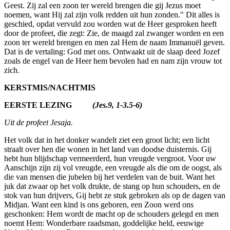
Geest. Zij zal een zoon ter wereld brengen die gij Jezus moet
noemen, want Hij zal zijn volk redden uit hun zonden." Dit alles is
geschied, opdat vervuld zou worden wat de Heer gesproken heeft
door de profeet, die zegt: Zie, de maagd zal zwanger worden en een
zoon ter wereld brengen en men zal Hem de naam Immanuël geven.
Dat is de vertaling: God met ons. Ontwaakt uit de slaap deed Jozef
zoals de engel van de Heer hem bevolen had en nam zijn vrouw tot
zich.
KERSTMIS/NACHTMIS
EERSTE LEZING
(Jes.9, 1-3.5-6)
Uit de profeet Jesaja.
Het volk dat in het donker wandelt ziet een groot licht; een licht
straalt over hen die wonen in het land van doodse duisternis. Gij
hebt hun blijdschap vermeerderd, hun vreugde vergroot. Voor uw
Aanschijn zijn zij vol vreugde, een vreugde als die om de oogst, als
die van mensen die jubelen bij het verdelen van de buit. Want het
juk dat zwaar op het volk drukte, de stang op hun schouders, en de
stok van hun drijvers, Gij hebt ze stuk gebroken als op de dagen van
Midjan. Want een kind is ons geboren, een Zoon werd ons
geschonken: Hem wordt de macht op de schouders gelegd en men
noemt Hem: Wonderbare raadsman, goddelij­ke held, eeuwige