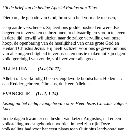
Uit de brief van de heilige Apostel Paulus aan Titus.
Dierbare, de genade van God, bron van heil voor alle mensen,
is op aarde verschenen. Zij leert ons goddeloosheid en wereldse
begeer­ten te verzaken en bezonnen, rechtvaardig en vroom te leven
in deze tijd, terwijl wij uitzien naar de zalige vervulling van onze
hoop, de openbaring van de heerlijkheid van onze grote God en
Heiland Christus Jezus. Hij heeft zichzelf voor ons gegeven om ons
van alle ongerechtig­heid te verlossen en ons te maken tot zijn eigen
volk, gereinigd van zonde, vol ijver voor alle goeds.
ALLELUIA
(Lc.2,10-11)
Alleluia. Ik verkondig U een vreugdevolle boodschap: Heden is U
een Redder geboren, Christus, de Heer. Alleluia.
EVANGELIE
(Lc.2, 1-14)
Lezing uit het heilig evangelie van onze Heer Jezus Christus volgens
Lucas
In die dagen kwam er een besluit van keizer Augus­tus, dat er een
volkstelling moest gehouden worden in heel zijn rijk. Deze
volkstelling had voor het eerst plaats toen Quirinius landvoogd van