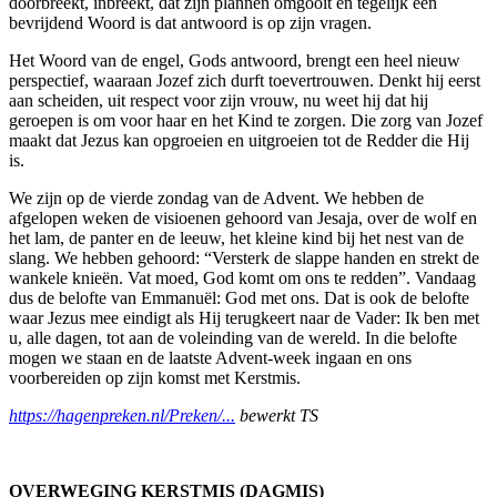
doorbreekt, inbreekt, dat zijn plannen omgooit en tegelijk een
bevrijdend Woord is dat antwoord is op zijn vragen.
Het Woord van de engel, Gods antwoord, brengt een heel nieuw
perspectief, waaraan Jozef zich durft toevertrouwen. Denkt hij eerst
aan scheiden, uit respect voor zijn vrouw, nu weet hij dat hij
geroepen is om voor haar en het Kind te zorgen. Die zorg van Jozef
maakt dat Jezus kan opgroeien en uitgroeien tot de Redder die Hij
is.
We zijn op de vierde zondag van de Advent. We hebben de
afgelopen weken de visioenen gehoord van Jesaja, over de wolf en
het lam, de panter en de leeuw, het kleine kind bij het nest van de
slang. We hebben gehoord: “Versterk de slappe handen en strekt de
wankele knieën. Vat moed, God komt om ons te redden”. Vandaag
dus de belofte van Emmanuël: God met ons. Dat is ook de belofte
waar Jezus mee eindigt als Hij terugkeert naar de Vader: Ik ben met
u, alle dagen, tot aan de voleinding van de wereld. In die belofte
mogen we staan en de laatste Advent-week ingaan en ons
voorbereiden op zijn komst met Kerstmis.
https://hagenpreken.nl/Preken/...
bewerkt TS
OVERWEGING KERSTMIS (DAGMIS)