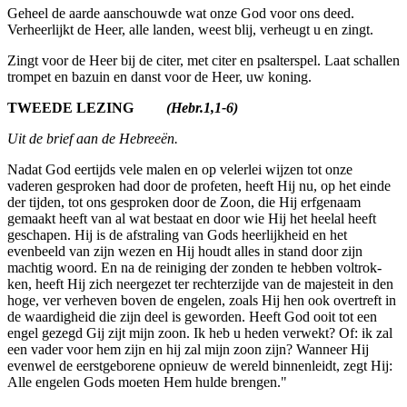
Geheel de aarde aanschouwde wat onze God voor ons deed.
Verheer­lijkt de Heer, alle landen, weest blij, verheugt u en zingt.
Zingt voor de Heer bij de citer, met citer en psalterspel. Laat schallen
trompet en bazuin en danst voor de Heer, uw koning.
TWEEDE LEZING
(Hebr.1,1-6)
Uit de brief aan de Hebreeën.
Nadat God eertijds vele malen en op velerlei wijzen tot onze
vaderen gesproken had door de profeten, heeft Hij nu, op het einde
der tijden, tot ons gesproken door de Zoon, die Hij erfge­naam
gemaakt heeft van al wat bestaat en door wie Hij het heelal heeft
gescha­pen. Hij is de afstra­ling van Gods heerlijkheid en het
evenbeeld van zijn wezen en Hij houdt alles in stand door zijn
machtig woord. En na de reiniging der zonden te hebben voltrok­
ken, heeft Hij zich neergezet ter rechterzijde van de majesteit in den
hoge, ver verheven boven de engelen, zoals Hij hen ook over­treft in
de waardigheid die zijn deel is geworden. Heeft God ooit tot een
engel gezegd Gij zijt mijn zoon. Ik heb u heden verwekt? Of: ik zal
een vader voor hem zijn en hij zal mijn zoon zijn? Wanneer Hij
evenwel de eerstgeborene opnieuw de wereld binnenleidt, zegt Hij:
Alle engelen Gods moeten Hem hulde brengen."