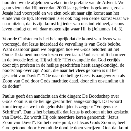
hoorden we de afgelopen weken in de prefatie van de Advent. We
gaan vieren dat Hij meer dan 2000 jaar geleden is gekomen, zoals
Jesaja had voorspeld en we zien ook uit naar zijn komst aan het
einde van de tijd. Bovendien is er ook nog een derde komst waar we
naar uitzien, dat is zijn komst bij ieder van ons individueel, als ons
leven eindigt en wij daar mogen zijn waar Hij is (Johannes 14, 3).
Voor de Christenen is het belangrijk dat de komst van Jezus was
voorzegd, dat Jezus inderdaad de vervulling is van Gods belofte.
Want daardoor gaan we begrijpen hoe we Gods beloften uit het
Oude Testament moeten lezen en verstaan. Paulus schrijft daarover
in de tweede lezing. Hij schrijft: “Het evangelie dat God eertijds
door zijn profeten in de heilige geschriften heeft aangekondigd, de
boodschap over zijn Zoon, die naar het vlees geboren is uit het
geslacht van David”. “Die naar de heilige Geest is aangewezen als
Zoon van God door Gods machtige daad, door zijn opstanding uit
de doden”.
Paulus geeft dan aandacht aan drie dingen: De Boodschap over
Gods Zoon is in de heilige geschriften aangekondigd. Dat woord
komt terug als we in de geloofsbelijdenis zeggen: “Volgens de
Schriften”. Dan is het belangrijk dat Jezus is geboren uit het geslacht
van David. Zo wordt Hij ook meerdere keren genoemd: “Jezus,
Zoon van David”. En het derde punt, dat Jezus Gods Zoon is, heeft
God getoond door Hem uit de dood te doen verrijzen. Ook dat komt