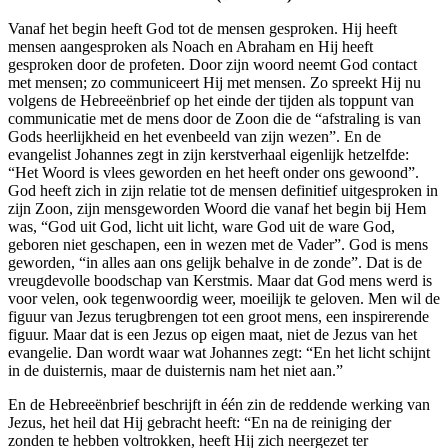
Vanaf het begin heeft God tot de mensen gesproken. Hij heeft
mensen aangesproken als Noach en Abraham en Hij heeft
gesproken door de profeten. Door zijn woord neemt God contact
met mensen; zo communiceert Hij met mensen. Zo spreekt Hij nu
volgens de Hebreeënbrief op het einde der tijden als toppunt van
communicatie met de mens door de Zoon die de “afstraling is van
Gods heerlijkheid en het evenbeeld van zijn wezen”. En de
evangelist Johannes zegt in zijn kerstverhaal eigenlijk hetzelfde:
“Het Woord is vlees geworden en het heeft onder ons gewoond”.
God heeft zich in zijn relatie tot de mensen definitief uitgesproken in
zijn Zoon, zijn mensgeworden Woord die vanaf het begin bij Hem
was, “God uit God, licht uit licht, ware God uit de ware God,
geboren niet geschapen, een in wezen met de Vader”. God is mens
geworden, “in alles aan ons gelijk behalve in de zonde”. Dat is de
vreugdevolle boodschap van Kerstmis. Maar dat God mens werd is
voor velen, ook tegenwoordig weer, moeilijk te geloven. Men wil de
figuur van Jezus terugbrengen tot een groot mens, een inspirerende
figuur. Maar dat is een Jezus op eigen maat, niet de Jezus van het
evangelie. Dan wordt waar wat Johannes zegt: “En het licht schijnt
in de duisternis, maar de duisternis nam het niet aan.”
En de Hebreeënbrief beschrijft in één zin de reddende werking van
Jezus, het heil dat Hij gebracht heeft: “En na de reiniging der
zonden te hebben voltrokken, heeft Hij zich neergezet ter