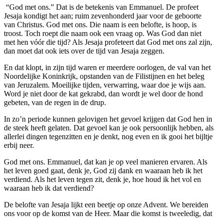
“God met ons.” Dat is de betekenis van Emmanuel. De profeet
Jesaja kondigt het aan; ruim zevenhonderd jaar voor de geboorte
van Christus. God met ons. Die naam is een belofte, is hoop, is
troost. Toch roept die naam ook een vraag op. Was God dan niet
met hen vóór die tijd? Als Jesaja profeteert dat God met ons zal zijn,
dan moet dat ook iets over de tijd van Jesaja zeggen.
En dat klopt, in zijn tijd waren er meerdere oorlogen, de val van het
Noordelijke Koninkrijk, opstanden van de Filistijnen en het beleg
van Jeruzalem. Moeilijke tijden, verwarring, waar doe je wijs aan.
Word je niet door de kat gekrabd, dan wordt je wel door de hond
gebeten, van de regen in de drup.
In zo’n periode kunnen gelovigen het gevoel krijgen dat God hen in
de steek heeft gelaten. Dat gevoel kan je ook persoonlijk hebben, als
allerlei dingen tegenzitten en je denkt, nog even en ik gooi het bijltje
erbij neer.
God met ons. Emmanuel, dat kan je op veel manieren ervaren. Als
het leven goed gaat, denk je, God zij dank en waaraan heb ik het
verdiend. Als het leven tegen zit, denk je, hoe houd ik het vol en
waaraan heb ik dat verdiend?
De belofte van Jesaja lijkt een beetje op onze Advent. We bereiden
ons voor op de komst van de Heer. Maar die komst is tweeledig, dat