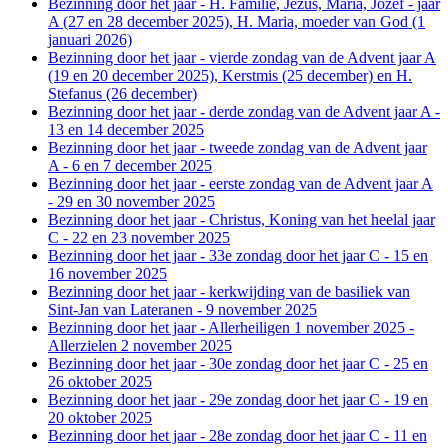
Bezinning door het jaar - H. Familie, Jezus, Maria, Jozef - jaar
A (27 en 28 december 2025), H. Maria, moeder van God (1
januari 2026)
Bezinning door het jaar - vierde zondag van de Advent jaar A
(19 en 20 december 2025), Kerstmis (25 december) en H.
Stefanus (26 december)
Bezinning door het jaar - derde zondag van de Advent jaar A -
13 en 14 december 2025
Bezinning door het jaar - tweede zondag van de Advent jaar
A - 6 en 7 december 2025
Bezinning door het jaar - eerste zondag van de Advent jaar A
- 29 en 30 november 2025
Bezinning door het jaar - Christus, Koning van het heelal jaar
C - 22 en 23 november 2025
Bezinning door het jaar - 33e zondag door het jaar C - 15 en
16 november 2025
Bezinning door het jaar - kerkwijding van de basiliek van
Sint-Jan van Lateranen - 9 november 2025
Bezinning door het jaar - Allerheiligen 1 november 2025 -
Allerzielen 2 november 2025
Bezinning door het jaar - 30e zondag door het jaar C - 25 en
26 oktober 2025
Bezinning door het jaar - 29e zondag door het jaar C - 19 en
20 oktober 2025
Bezinning door het jaar - 28e zondag door het jaar C - 11 en