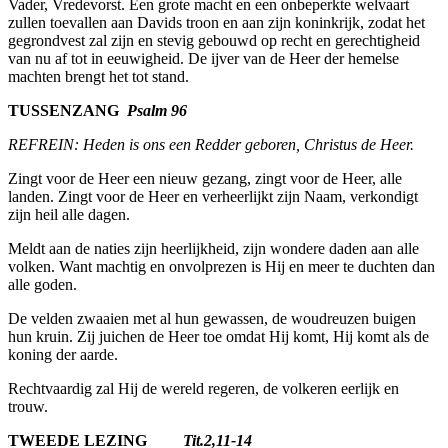
Vader, Vredevorst. Een grote macht en een onbeperkte welvaart
zullen toevallen aan Davids troon en aan zijn koninkrijk, zodat het
gegrondvest zal zijn en stevig gebouwd op recht en gerechtigheid
van nu af tot in eeuwigheid. De ijver van de Heer der hemelse
machten brengt het tot stand.
TUSSENZANG
Psalm 96
REFREIN: Heden is ons een Redder geboren, Christus de Heer.
Zingt voor de Heer een nieuw gezang, zingt voor de Heer, alle
landen. Zingt voor de Heer en verheerlijkt zijn Naam, verkondigt
zijn heil alle dagen.
Meldt aan de naties zijn heerlijkheid, zijn wondere daden aan alle
volken. Want machtig en onvolprezen is Hij en meer te duchten dan
alle goden.
De velden zwaaien met al hun gewassen, de woudreuzen buigen
hun kruin. Zij juichen de Heer toe omdat Hij komt, Hij komt als de
koning der aarde.
Rechtvaardig zal Hij de wereld regeren, de volkeren eerlijk en
trouw.
TWEEDE LEZING
Tit.2,11-14