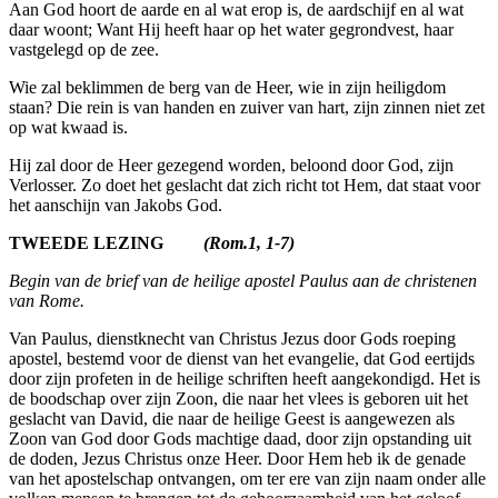
Aan God hoort de aarde en al wat erop is, de aardschijf en al wat
daar woont; Want Hij heeft haar op het water gegrondvest, haar
vastgelegd op de zee.
Wie zal beklimmen de berg van de Heer, wie in zijn heiligdom
staan? Die rein is van handen en zuiver van hart, zijn zinnen niet zet
op wat kwaad is.
Hij zal door de Heer gezegend worden, beloond door God, zijn
Verlos­ser. Zo doet het geslacht dat zich richt tot Hem, dat staat voor
het aanschijn van Jakobs God.
TWEEDE LEZING
(Rom.1, 1-7)
Begin van de brief van de heilige apostel Paulus aan de christenen
van Rome.
Van Paulus, dienstknecht van Christus Jezus door Gods roeping
apostel, bestemd voor de dienst van het evangelie, dat God eertijds
door zijn profeten in de heilige schriften heeft aangekondigd. Het is
de boodschap over zijn Zoon, die naar het vlees is geboren uit het
geslacht van David, die naar de heilige Geest is aangewezen als
Zoon van God door Gods machtige daad, door zijn opstanding uit
de doden, Jezus Christus onze Heer. Door Hem heb ik de genade
van het apostelschap ontvangen, om ter ere van zijn naam onder alle