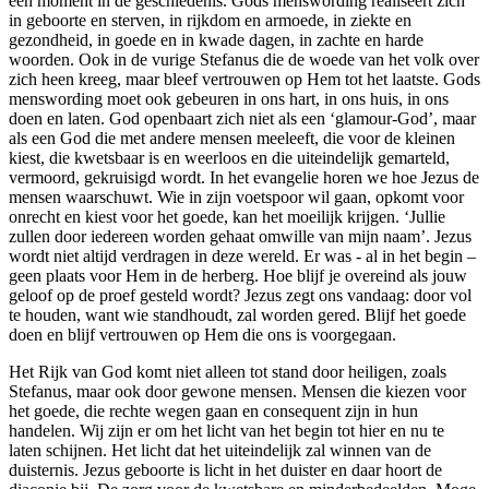
één moment in de geschiedenis. Gods menswording realiseert zich
in geboorte en sterven, in rijkdom en armoede, in ziekte en
gezondheid, in goede en in kwade dagen, in zachte en harde
woorden. Ook in de vurige Stefanus die de woede van het volk over
zich heen kreeg, maar bleef vertrouwen op Hem tot het laatste. Gods
menswording moet ook gebeuren in ons hart, in ons huis, in ons
doen en laten. God openbaart zich niet als een ‘glamour-God’, maar
als een God die met andere mensen meeleeft, die voor de kleinen
kiest, die kwetsbaar is en weerloos en die uiteindelijk gemarteld,
vermoord, gekruisigd wordt. In het evangelie horen we hoe Jezus de
mensen waarschuwt. Wie in zijn voetspoor wil gaan, opkomt voor
onrecht en kiest voor het goede, kan het moeilijk krijgen. ‘Jullie
zullen door iedereen worden gehaat omwille van mijn naam’. Jezus
wordt niet altijd verdragen in deze wereld. Er was - al in het begin –
geen plaats voor Hem in de herberg. Hoe blijf je overeind als jouw
geloof op de proef gesteld wordt? Jezus zegt ons vandaag: door vol
te houden, want wie standhoudt, zal worden gered. Blijf het goede
doen en blijf vertrouwen op Hem die ons is voorgegaan.
Het Rijk van God komt niet alleen tot stand door heiligen, zoals
Stefanus, maar ook door gewone mensen. Mensen die kiezen voor
het goede, die rechte wegen gaan en consequent zijn in hun
handelen. Wij zijn er om het licht van het begin tot hier en nu te
laten schijnen. Het licht dat het uiteindelijk zal winnen van de
duisternis. Jezus geboorte is licht in het duister en daar hoort de