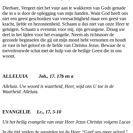
Dierbare, Vergeet niet het vuur aan te wakkeren van Gods genade
die in u is door de oplegging van mijn handen. Want God heeft ons
niet een geest geschonken van vreesachtig­heid maar een geest van
kracht, liefde en bezonnenheid. Schaam u dus niet van onze Heer te
getuigen. Schaam u evenmin voor mij, zijn gevangene. Draag uw
deel in het lijden voor het evangelie. Neem als richtsnoer de
gezonde beginselen die gij uit mijn mond hebt vernomen en houdt
ze vast in het geloof en de liefde van Christus Jezus. Bewaar de u
toevertrouwde schat met de hulp van de heilige Geest die in ons
woont.
ALLELUIA
Joh., 17. 17b en a
Alleluia. Uw woord is waarheid, Heer, wijd ons U toe in de
Waarheid. Alleluia.
EVANGELIE
Lc., 17, 5-10
Uit het heilig evangelie van onze Heer Jezus Christus volgens Lucas
In die tijd zeiden de apostelen tot de Heer: “Geef ons meer geloof."