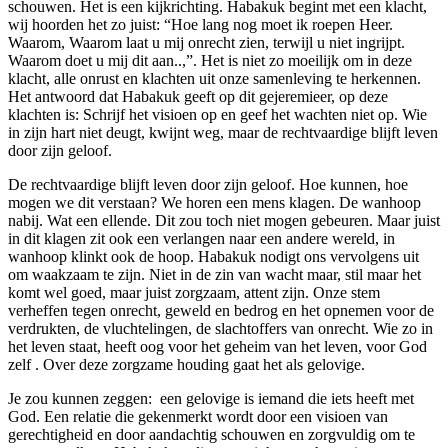
schouwen. Het is een kijkrichting. Habakuk begint met een klacht,
wij hoorden het zo juist: “Hoe lang nog moet ik roepen Heer.
Waarom, Waarom laat u mij onrecht zien, terwijl u niet ingrijpt.
Waarom doet u mij dit aan..,”. Het is niet zo moeilijk om in deze
klacht, alle onrust en klachten uit onze samenleving te herkennen.
Het antwoord dat Habakuk geeft op dit gejeremieer, op deze
klachten is: Schrijf het visioen op en geef het wachten niet op. Wie
in zijn hart niet deugt, kwijnt weg, maar de rechtvaardige blijft leven
door zijn geloof.
De rechtvaardige blijft leven door zijn geloof. Hoe kunnen, hoe
mogen we dit verstaan? We horen een mens klagen. De wanhoop
nabij. Wat een ellende. Dit zou toch niet mogen gebeuren. Maar juist
in dit klagen zit ook een verlangen naar een andere wereld, in
wanhoop klinkt ook de hoop. Habakuk nodigt ons vervolgens uit
om waakzaam te zijn. Niet in de zin van wacht maar, stil maar het
komt wel goed, maar juist zorgzaam, attent zijn. Onze stem
verheffen tegen onrecht, geweld en bedrog en het opnemen voor de
verdrukten, de vluchtelingen, de slachtoffers van onrecht. Wie zo in
het leven staat, heeft oog voor het geheim van het leven, voor God
zelf . Over deze zorgzame houding gaat het als gelovige.
Je zou kunnen zeggen: een gelovige is iemand die iets heeft met
God. Een relatie die gekenmerkt wordt door een visioen van
gerechtigheid en door aandachtig schouwen en zorgvuldig om te