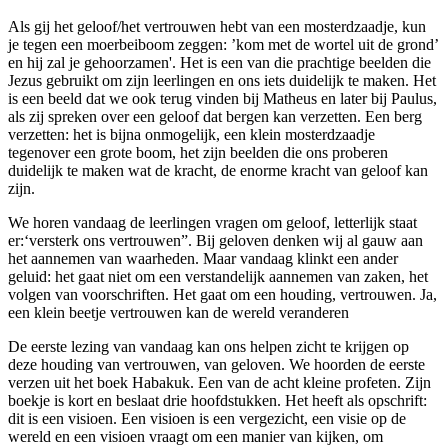
Als gij het geloof/het vertrouwen hebt van een mosterdzaadje, kun
je tegen een moerbeiboom zeggen: ’kom met de wortel uit de grond’
en hij zal je gehoorzamen'. Het is een van die prachtige beelden die
Jezus gebruikt om zijn leerlingen en ons iets duidelijk te maken. Het
is een beeld dat we ook terug vinden bij Matheus en later bij Paulus,
als zij spreken over een geloof dat bergen kan verzetten. Een berg
verzetten: het is bijna onmogelijk, een klein mosterdzaadje
tegenover een grote boom, het zijn beelden die ons proberen
duidelijk te maken wat de kracht, de enorme kracht van geloof kan
zijn.
We horen vandaag de leerlingen vragen om geloof, letterlijk staat
er:‘versterk ons vertrouwen”. Bij geloven denken wij al gauw aan
het aannemen van waarheden. Maar vandaag klinkt een ander
geluid: het gaat niet om een verstandelijk aannemen van zaken, het
volgen van voorschriften. Het gaat om een houding, vertrouwen. Ja,
een klein beetje vertrouwen kan de wereld veranderen
De eerste lezing van vandaag kan ons helpen zicht te krijgen op
deze houding van vertrouwen, van geloven. We hoorden de eerste
verzen uit het boek Habakuk. Een van de acht kleine profeten. Zijn
boekje is kort en beslaat drie hoofdstukken. Het heeft als opschrift:
dit is een visioen. Een visioen is een vergezicht, een visie op de
wereld en een visioen vraagt om een manier van kijken, om