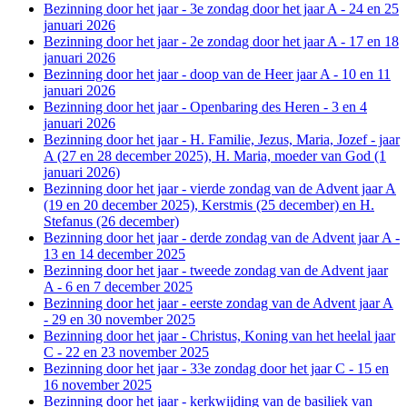
Bezinning door het jaar - 3e zondag door het jaar A - 24 en 25
januari 2026
Bezinning door het jaar - 2e zondag door het jaar A - 17 en 18
januari 2026
Bezinning door het jaar - doop van de Heer jaar A - 10 en 11
januari 2026
Bezinning door het jaar - Openbaring des Heren - 3 en 4
januari 2026
Bezinning door het jaar - H. Familie, Jezus, Maria, Jozef - jaar
A (27 en 28 december 2025), H. Maria, moeder van God (1
januari 2026)
Bezinning door het jaar - vierde zondag van de Advent jaar A
(19 en 20 december 2025), Kerstmis (25 december) en H.
Stefanus (26 december)
Bezinning door het jaar - derde zondag van de Advent jaar A -
13 en 14 december 2025
Bezinning door het jaar - tweede zondag van de Advent jaar
A - 6 en 7 december 2025
Bezinning door het jaar - eerste zondag van de Advent jaar A
- 29 en 30 november 2025
Bezinning door het jaar - Christus, Koning van het heelal jaar
C - 22 en 23 november 2025
Bezinning door het jaar - 33e zondag door het jaar C - 15 en
16 november 2025
Bezinning door het jaar - kerkwijding van de basiliek van