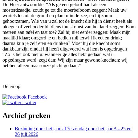
De Heer antwoordde: “Als ge een geloof hadt als een
mosterdzaadje, zoudt ge tot die moerbeiboom zeggen: Maak uw
wortels los uit de grond en plant u in de zee, en hij zou u
gehoorzamen. Wie van u zal tot de knecht die hij in dienst heeft als
ploeger of veehoeder bij diens thuiskomst van het land zeggen: Kom
meteen aan tafel en tast toe? Zal hij niet eerder zeggen: Maak mijn
maaltijd klaar; omgord je en bedien mij terwijl ik eet en drink;
daarna kun je zelf eten en drinken? Moet hij die knecht soms
dankbaar zijn omdat hij heeft uitgevoerd wat hem is opgedragen
“Zo is het ook met u: wanneer ge alles hebt gedaan wat u
opgedragen werd, zegt dan: Wij zijn maar gewone knechten; wij
hebben alleen maar onze plicht gedaan."
Delen op:
Facebook
Twitter
Archief preken
Bezinning door het jaar - 17e zondag door het jaar A - 25 en
26 juli 2026