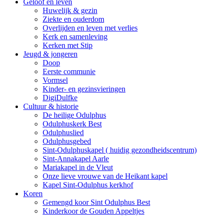
Geloof en leven
Huwelijk & gezin
Ziekte en ouderdom
Overlijden en leven met verlies
Kerk en samenleving
Kerken met Stip
Jeugd & jongeren
Doop
Eerste communie
Vormsel
Kinder- en gezinsvieringen
DigiDulfke
Cultuur & historie
De heilige Odulphus
Odulphuskerk Best
Odulphuslied
Odulphusgebed
Sint-Odulphuskapel ( huidig gezondheidscentrum)
Sint-Annakapel Aarle
Mariakapel in de Vleut
Onze lieve vrouwe van de Heikant kapel
Kapel Sint-Odulphus kerkhof
Koren
Gemengd koor Sint Odulphus Best
Kinderkoor de Gouden Appeltjes