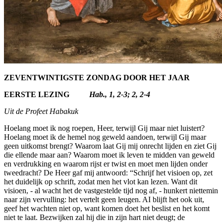
ZEVENTWINTIGSTE ZONDAG DOOR HET JAAR
EERSTE LEZING
Hab., 1, 2-3; 2, 2-4
Uit de Profeet Habakuk
Hoelang moet ik nog roepen, Heer, terwijl Gij maar niet luistert?
Hoelang moet ik de hemel nog geweld aan­doen, terwijl Gij maar
geen uitkomst brengt? Waarom laat Gij mij onrecht lijden en ziet Gij
die ellende maar aan? Waarom moet ik leven te midden van geweld
en verdrukking en waarom rijst er twist en moet men lijden onder
twee­dracht? De Heer gaf mij antwoord: “Schrijf het visioen op, zet
het duidelijk op schrift, zodat men het vlot kan lezen. Want dit
visioen, - al wacht het de vastgestelde tijd nog af, - hunkert niettemin
naar zijn vervulling: het vertelt geen leugen. AI blijft het ook uit,
geef het wachten niet op, want komen doet het beslist en het komt
niet te laat. Bezwijken zal hij die in zijn hart niet deugt; de