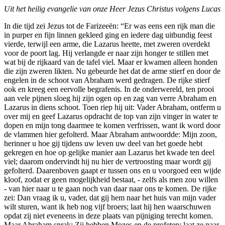
Uit het heilig evangelie van onze Heer Jezus Christus volgens Lucas
In die tijd zei Jezus tot de Farizeeën: “Er was eens een rijk man die
in purper en fijn linnen gekleed ging en iedere dag uitbundig feest
vierde, terwijl een arme, die Lazarus heette, met zweren overdekt
voor de poort lag. Hij verlangde er naar zijn honger te stillen met
wat bij de rijkaard van de tafel viel. Maar er kwamen alleen honden
die zijn zweren likten. Nu gebeurde het dat de arme stierf en door de
engelen in de schoot van Abraham werd gedra­gen. De rijke stierf
ook en kreeg een eervolle begrafenis. In de onderwereld, ten prooi
aan vele pijnen sloeg hij zijn ogen op en zag van verre Abraham en
Lazarus in diens schoot. Toen riep hij uit: Vader Abraham, ontferm u
over mij en geef Lazarus opdracht de top van zijn vinger in water te
dopen en mijn tong daarmee te komen verfrissen, want ik word door
de vlammen hier gefolterd. Maar Abraham antwoordde: Mijn zoon,
herinner u hoe gij tijdens uw leven uw deel van het goede hebt
gekregen en hoe op gelijke manier aan Lazarus het kwade ten deel
viel; daarom ondervindt hij nu hier de vertroosting maar wordt gij
gefolterd. Daarenboven gaapt er tussen ons en u voorgoed een wijde
kloof, zodat er geen mogelijkheid bestaat, - zelfs als men zou willen
- van hier naar u te gaan noch van daar naar ons te komen. De rijke
zei: Dan vraag ik u, vader, dat gij hem naar het huis van mijn vader
wilt stu­ren, want ik heb nog vijf broers; laat hij hen waarschuwen
opdat zij niet eveneens in deze plaats van pijniging terecht komen.
Maar Abraham sprak: Zij hebben Mozes en de profeten; laat ze naar