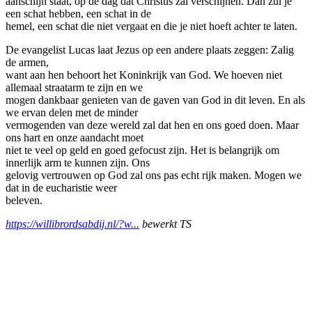
aanschijn staat, op de dag dat Christus zal verschijnen. Dan zul je
een schat hebben, een schat in de
hemel, een schat die niet vergaat en die je niet hoeft achter te laten.
De evangelist Lucas laat Jezus op een andere plaats zeggen: Zalig
de armen,
want aan hen behoort het Koninkrijk van God. We hoeven niet
allemaal straatarm te zijn en we
mogen dankbaar genieten van de gaven van God in dit leven. En als
we ervan delen met de minder
vermogenden van deze wereld zal dat hen en ons goed doen. Maar
ons hart en onze aandacht moet
niet te veel op geld en goed gefocust zijn. Het is belangrijk om
innerlijk arm te kunnen zijn. Ons
gelovig vertrouwen op God zal ons pas echt rijk maken. Mogen we
dat in de eucharistie weer
beleven.
https://willibrordsabdij.nl/?w...
bewerkt TS