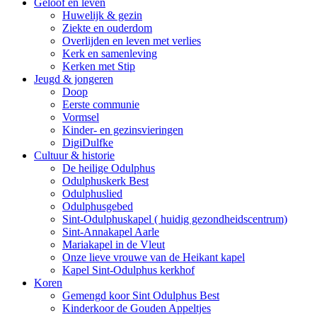
Geloof en leven
Huwelijk & gezin
Ziekte en ouderdom
Overlijden en leven met verlies
Kerk en samenleving
Kerken met Stip
Jeugd & jongeren
Doop
Eerste communie
Vormsel
Kinder- en gezinsvieringen
DigiDulfke
Cultuur & historie
De heilige Odulphus
Odulphuskerk Best
Odulphuslied
Odulphusgebed
Sint-Odulphuskapel ( huidig gezondheidscentrum)
Sint-Annakapel Aarle
Mariakapel in de Vleut
Onze lieve vrouwe van de Heikant kapel
Kapel Sint-Odulphus kerkhof
Koren
Gemengd koor Sint Odulphus Best
Kinderkoor de Gouden Appeltjes