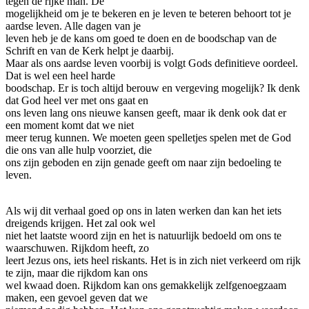
tegen de rijke man. De
mogelijkheid om je te bekeren en je leven te beteren behoort tot je
aardse leven. Alle dagen van je
leven heb je de kans om goed te doen en de boodschap van de
Schrift en van de Kerk helpt je daarbij.
Maar als ons aardse leven voorbij is volgt Gods definitieve oordeel.
Dat is wel een heel harde
boodschap. Er is toch altijd berouw en vergeving mogelijk? Ik denk
dat God heel ver met ons gaat en
ons leven lang ons nieuwe kansen geeft, maar ik denk ook dat er
een moment komt dat we niet
meer terug kunnen. We moeten geen spelletjes spelen met de God
die ons van alle hulp voorziet, die
ons zijn geboden en zijn genade geeft om naar zijn bedoeling te
leven.
Als wij dit verhaal goed op ons in laten werken dan kan het iets
dreigends krijgen. Het zal ook wel
niet het laatste woord zijn en het is natuurlijk bedoeld om ons te
waarschuwen. Rijkdom heeft, zo
leert Jezus ons, iets heel riskants. Het is in zich niet verkeerd om rijk
te zijn, maar die rijkdom kan ons
wel kwaad doen. Rijkdom kan ons gemakkelijk zelfgenoegzaam
maken, een gevoel geven dat we