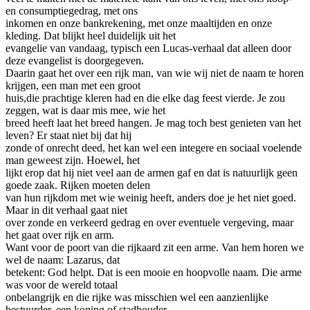
en consumptiegedrag, met ons
inkomen en onze bankrekening, met onze maaltijden en onze
kleding. Dat blijkt heel duidelijk uit het
evangelie van vandaag, typisch een Lucas-verhaal dat alleen door
deze evangelist is doorgegeven.
Daarin gaat het over een rijk man, van wie wij niet de naam te horen
krijgen, een man met een groot
huis,die prachtige kleren had en die elke dag feest vierde. Je zou
zeggen, wat is daar mis mee, wie het
breed heeft laat het breed hangen. Je mag toch best genieten van het
leven? Er staat niet bij dat hij
zonde of onrecht deed, het kan wel een integere en sociaal voelende
man geweest zijn. Hoewel, het
lijkt erop dat hij niet veel aan de armen gaf en dat is natuurlijk geen
goede zaak. Rijken moeten delen
van hun rijkdom met wie weinig heeft, anders doe je het niet goed.
Maar in dit verhaal gaat niet
over zonde en verkeerd gedrag en over eventuele vergeving, maar
het gaat over rijk en arm.
Want voor de poort van die rijkaard zit een arme. Van hem horen we
wel de naam: Lazarus, dat
betekent: God helpt. Dat is een mooie en hoopvolle naam. Die arme
was voor de wereld totaal
onbelangrijk en die rijke was misschien wel een aanzienlijke
bestuurder, een koning of stadhouder.