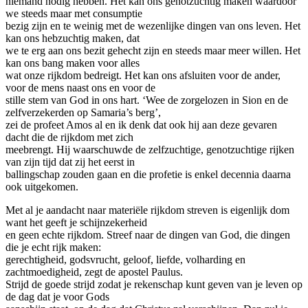
niemand nodig hebben. Het kan ons genotzuchtig maken waardoor
we steeds maar met consumptie
bezig zijn en te weinig met de wezenlijke dingen van ons leven. Het
kan ons hebzuchtig maken, dat
we te erg aan ons bezit gehecht zijn en steeds maar meer willen. Het
kan ons bang maken voor alles
wat onze rijkdom bedreigt. Het kan ons afsluiten voor de ander,
voor de mens naast ons en voor de
stille stem van God in ons hart. ‘Wee de zorgelozen in Sion en de
zelfverzekerden op Samaria’s berg’,
zei de profeet Amos al en ik denk dat ook hij aan deze gevaren
dacht die de rijkdom met zich
meebrengt. Hij waarschuwde de zelfzuchtige, genotzuchtige rijken
van zijn tijd dat zij het eerst in
ballingschap zouden gaan en die profetie is enkel decennia daarna
ook uitgekomen.
Met al je aandacht naar materiële rijkdom streven is eigenlijk dom
want het geeft je schijnzekerheid
en geen echte rijkdom. Streef naar de dingen van God, die dingen
die je echt rijk maken:
gerechtigheid, godsvrucht, geloof, liefde, volharding en
zachtmoedigheid, zegt de apostel Paulus.
Strijd de goede strijd zodat je rekenschap kunt geven van je leven op
de dag dat je voor Gods