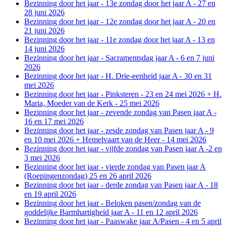
Bezinning door het jaar - 13e zondag door het jaar A - 27 en
28 juni 2026
Bezinning door het jaar - 12e zondag door het jaar A - 20 en
21 juni 2026
Bezinning door het jaar - 11e zondag door het jaar A - 13 en
14 juni 2026
Bezinning door het jaar - Sacramentsdag jaar A - 6 en 7 juni
2026
Bezinning door het jaar - H. Drie-eenheid jaar A - 30 en 31
mei 2026
Bezinning door het jaar - Pinksteren - 23 en 24 mei 2026 + H.
Maria, Moeder van de Kerk - 25 mei 2026
Bezinning door het jaar - zevende zondag van Pasen jaar A -
16 en 17 mei 2026
Bezinning door het jaar - zesde zondag van Pasen jaar A - 9
en 10 mei 2026 + Hemelvaart van de Heer - 14 mei 2026
Bezinning door het jaar - vijfde zondag van Pasen jaar A -2 en
3 mei 2026
Bezinning door het jaar - vierde zondag van Pasen jaar A
(Roepingenzondag) 25 en 26 april 2026
Bezinning door het jaar - derde zondag van Pasen jaar A - 18
en 19 april 2026
Bezinning door het jaar - Beloken pasen/zondag van de
goddelijke Barmhartigheid jaar A - 11 en 12 april 2026
Bezinning door het jaar - Paaswake jaar A/Pasen - 4 en 5 april