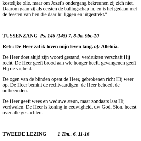
kostelijke olie, maar om Jozef's ondergang bekreunen zij zich niet.
Daarom gaan zij als eersten de ballingschap in, en is het gedaan met
de feesten van hen die daar lui liggen en uitgestrekt."
TUSSENZANG
Ps. 146 (145) 7, 8-9a, 9bc-10
Refr: De Heer zal ik loven mijn leven lang.
of:
Alleluia.
De Heer doet altijd zijn woord gestand, verdrukten verschaft Hij
recht. De Heer geeft brood aan wie honger heeft, gevangenen geeft
Hij de vrijheid.
De ogen van de blinden opent de Heer, gebrokenen richt Hij weer
op. De Heer bemint de rechtvaardigen, de Heer behoedt de
ontheemden.
De Heer geeft wees en weduwe steun, maar zondaars laat Hij
verdwalen. De Heer is koning in eeuwigheid, uw God, Sion, heerst
over alle geslachten.
TWEEDE LEZING
1 Tim., 6, 11-16