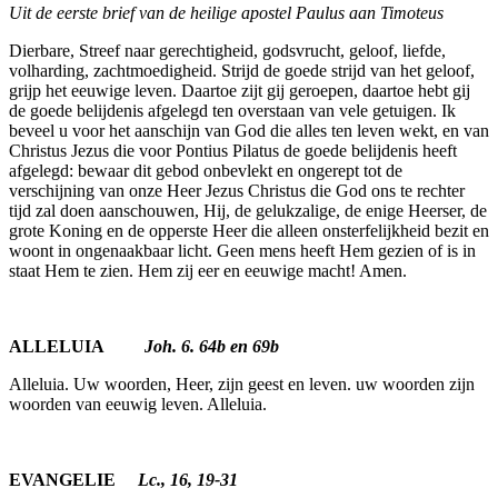
Uit de eerste brief van de heilige apostel Paulus aan Timoteus
Dierbare, Streef naar gerechtigheid, godsvrucht, geloof, liefde,
volharding, zachtmoedigheid. Strijd de goede strijd van het geloof,
grijp het eeuwige leven. Daartoe zijt gij geroepen, daartoe hebt gij
de goede belijdenis afgelegd ten overstaan van vele getuigen. Ik
beveel u voor het aanschijn van God die alles ten leven wekt, en van
Christus Jezus die voor Pontius Pilatus de goede belijdenis heeft
afgelegd: bewaar dit gebod onbevlekt en ongerept tot de
verschijning van onze Heer Jezus Christus die God ons te rechter
tijd zal doen aanschouwen, Hij, de gelukzalige, de enige Heerser, de
grote Koning en de opperste Heer die alleen onsterfelijkheid bezit en
woont in ongenaak­baar licht. Geen mens heeft Hem gezien of is in
staat Hem te zien. Hem zij eer en eeuwige macht! Amen.
ALLELUIA
Joh. 6. 64b en 69b
Alleluia. Uw woorden, Heer, zijn geest en leven. uw woorden zijn
woorden van eeuwig leven. Alleluia.
EVANGELIE
Lc., 16, 19-31