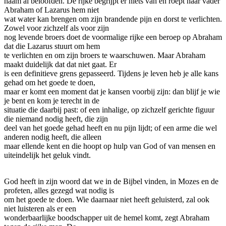
naam al beloofden. De rijke begrijpt er niets van en roept naar vader
Abraham of Lazarus hem niet
wat water kan brengen om zijn brandende pijn en dorst te verlichten.
Zowel voor zichzelf als voor zijn
nog levende broers doet de voormalige rijke een beroep op Abraham
dat die Lazarus stuurt om hem
te verlichten en om zijn broers te waarschuwen. Maar Abraham
maakt duidelijk dat dat niet gaat. Er
is een definitieve grens gepasseerd. Tijdens je leven heb je alle kans
gehad om het goede te doen,
maar er komt een moment dat je kansen voorbij zijn: dan blijf je wie
je bent en kom je terecht in de
situatie die daarbij past: of een inhalige, op zichzelf gerichte figuur
die niemand nodig heeft, die zijn
deel van het goede gehad heeft en nu pijn lijdt; of een arme die wel
anderen nodig heeft, die alleen
maar ellende kent en die hoopt op hulp van God of van mensen en
uiteindelijk het geluk vindt.
God heeft in zijn woord dat we in de Bijbel vinden, in Mozes en de
profeten, alles gezegd wat nodig is
om het goede te doen. Wie daarnaar niet heeft geluisterd, zal ook
niet luisteren als er een
wonderbaarlijke boodschapper uit de hemel komt, zegt Abraham