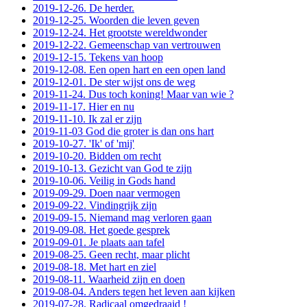
2019-12-26. De herder.
2019-12-25. Woorden die leven geven
2019-12-24. Het grootste wereldwonder
2019-12-22. Gemeenschap van vertrouwen
2019-12-15. Tekens van hoop
2019-12-08. Een open hart en een open land
2019-12-01. De ster wijst ons de weg
2019-11-24. Dus toch koning! Maar van wie ?
2019-11-17. Hier en nu
2019-11-10. Ik zal er zijn
2019-11-03 God die groter is dan ons hart
2019-10-27. 'Ik' of 'mij'
2019-10-20. Bidden om recht
2019-10-13. Gezicht van God te zijn
2019-10-06. Veilig in Gods hand
2019-09-29. Doen naar vermogen
2019-09-22. Vindingrijk zijn
2019-09-15. Niemand mag verloren gaan
2019-09-08. Het goede gesprek
2019-09-01. Je plaats aan tafel
2019-08-25. Geen recht, maar plicht
2019-08-18. Met hart en ziel
2019-08-11. Waarheid zijn en doen
2019-08-04. Anders tegen het leven aan kijken
2019-07-28. Radicaal omgedraaid !