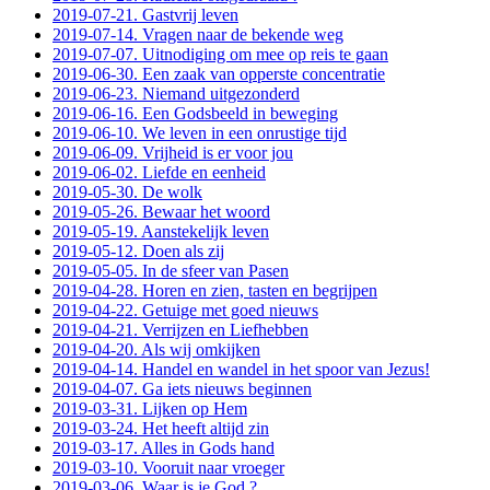
2019-07-21. Gastvrij leven
2019-07-14. Vragen naar de bekende weg
2019-07-07. Uitnodiging om mee op reis te gaan
2019-06-30. Een zaak van opperste concentratie
2019-06-23. Niemand uitgezonderd
2019-06-16. Een Godsbeeld in beweging
2019-06-10. We leven in een onrustige tijd
2019-06-09. Vrijheid is er voor jou
2019-06-02. Liefde en eenheid
2019-05-30. De wolk
2019-05-26. Bewaar het woord
2019-05-19. Aanstekelijk leven
2019-05-12. Doen als zij
2019-05-05. In de sfeer van Pasen
2019-04-28. Horen en zien, tasten en begrijpen
2019-04-22. Getuige met goed nieuws
2019-04-21. Verrijzen en Liefhebben
2019-04-20. Als wij omkijken
2019-04-14. Handel en wandel in het spoor van Jezus!
2019-04-07. Ga iets nieuws beginnen
2019-03-31. Lijken op Hem
2019-03-24. Het heeft altijd zin
2019-03-17. Alles in Gods hand
2019-03-10. Vooruit naar vroeger
2019-03-06. Waar is je God ?