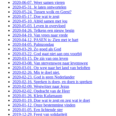
2020-06-07. Weer samen vieren
2020-05-31. Je laten ontwortelen
2020-05-24. Tussen wolk en Geest?
2020-05-17. Doe wat je zegt
2020-05-10. Altijd samen met jou
2020-05-03. Leven in overvloed
2020-04-26. Telkens een nieuw begin
2020-04-19. Van vrees naar vrede
2020-04-12. PASEN is: Zien met je hart
2020-04-05. Palmzondag
2020-03-29. Zo goed als God
2020-03-22. God gaat niet aan ons voorbij
2020-03-15. De zin van ons leven
2020-03-08. Van stervensweg naar levensweg
2020-03-01. Op weg naar het land van beloften
2020-02-26. Mis je doel niet.
2020-02-23. God is geen Nederlander
2020-02-16. Spreken is doen, en doen is spreken
2020-02-09. Wegwijzer naar Jezus
2020-02-02. Opdracht van de Heer
2020-01-26. Klein Kafarnaum
2020-01-19. Doe wat je zegt en zeg wat je doet
2020-01-12. Onze bestemming vinden
2020-01-05. Een lichtende ster
2019-12-29. Feest van solidariteit