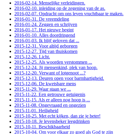
2016-02-14. Menselijke verleidingen.
2016-02-10. inleiding op de zegening van de as.
2016-02-07. Opdracht om ons leven vruchtbaar te maken.
2016-01-31. De vreemdeling
2016-01-24. Zeggen en schrijven
2016-01-17. Het nieuwe begint
2016-01-10. Alles doordringend
2016-01-03. Ik blijf geloven dat ...
2015-12-31. Voor altijd geborgen
2015-12-27. Tijd van thuiskomen
2015-12-26. Licht.
2015-12-25. Als woorden verstommen ...
2015-12-24. Jij mensenkind, plek van hoop.
2015-12-20. Verwant of lotgenoot ...?
2015-12-13. Deuren open voor barmhartigheid.
2015-12-06. De kwetsbare mens
2015-11-29. Waar staan we ...
2015-11-22. Een getrouwe getuigenis
2015-11-15. Als er alleen nog hoop is ...
2015-11-08. Ongevraagd en ongezien
2015-11-01. Heiligheid
2015-10-25. Met echt kijken, dan zie je beter!
2015-10-18. Je levensbeker leegdrinken
2015-10-11. Beschikbaarheid
2015-10-04. Om voor elkaar zo goed als God te zijn