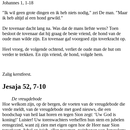
Johannes 1, 1-18
"Ik wil geen grote dingen en ik heb niets nodig," zei De man. "Maar
ik heb altijd al een hond gewild."
De tovenaar dacht lang na. Was dat de mans liefste wens? Toen
besloot de tovenaar dat hij graag de beste vriend, de hond van de
oude man wilde zijn. En tovenaar gaf voorgoed zijn toverkracht op.
Heel vroeg, de volgende ochtend, verliet de oude man de hut om
verder te trekken. En zijn vriend, de hond, volgde hem.
Zalig kerstfeest.
Jesaja 52, 7-10
De vreugdebode
Hoe welkom zijn, op de bergen, de voeten van de vreugdebode die
vrede meldt, van de vreugdebode met goed nieuws, die een
boodschap van heil laat horen en tegen Sion zegt: ‘Uw God is
koning!’ Luister! Uw torenwachters verheffen hun stem en jubelen
eensgezind, want zij zien met eigen ogen hoe de Heer naar Sion