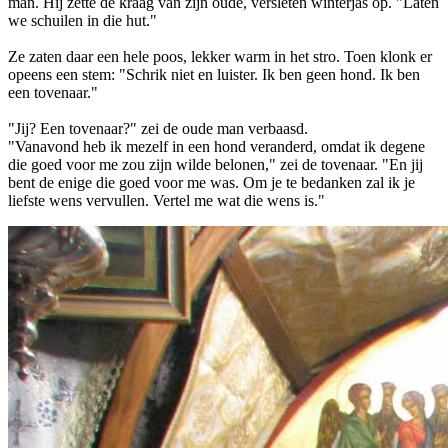
man. Hij zette de kraag van zijn oude, versleten winterjas op. "Laten
we schuilen in die hut."
Ze zaten daar een hele poos, lekker warm in het stro. Toen klonk er
opeens een stem: "Schrik niet en luister. Ik ben geen hond. Ik ben
een tovenaar."
"Jij? Een tovenaar?" zei de oude man verbaasd.
"Vanavond heb ik mezelf in een hond veranderd, omdat ik degene
die goed voor me zou zijn wilde belonen," zei de tovenaar. "En jij
bent de enige die goed voor me was. Om je te bedanken zal ik je
liefste wens vervullen. Vertel me wat die wens is."