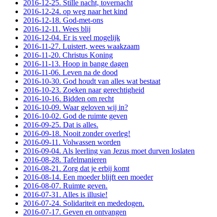
2016-12-25. Stille nacht, tovernacht
2016-12-24. op weg naar het kind
2016-12-18. God-met-ons
2016-12-11. Wees blij
2016-12-04. Er is veel mogelijk
2016-11-27. Luistert, wees waakzaam
2016-11-20. Christus Koning
2016-11-13. Hoop in bange dagen
2016-11-06. Leven na de dood
2016-10-30. God houdt van alles wat bestaat
2016-10-23. Zoeken naar gerechtigheid
2016-10-16. Bidden om recht
2016-10-09. Waar geloven wij in?
2016-10-02. God de ruimte geven
2016-09-25. Dat is alles.
2016-09-18. Nooit zonder overleg!
2016-09-11. Volwassen worden
2016-09-04. Als leerling van Jezus moet durven loslaten
2016-08-28. Tafelmanieren
2016-08-21. Zorg dat je erbij komt
2016-08-14. Een moeder blijft een moeder
2016-08-07. Ruimte geven.
2016-07-31. Alles is illusie!
2016-07-24. Solidariteit en mededogen.
2016-07-17. Geven en ontvangen