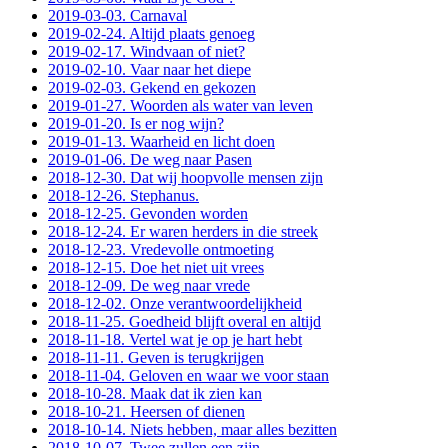
2019-03-03. Carnaval
2019-02-24. Altijd plaats genoeg
2019-02-17. Windvaan of niet?
2019-02-10. Vaar naar het diepe
2019-02-03. Gekend en gekozen
2019-01-27. Woorden als water van leven
2019-01-20. Is er nog wijn?
2019-01-13. Waarheid en licht doen
2019-01-06. De weg naar Pasen
2018-12-30. Dat wij hoopvolle mensen zijn
2018-12-26. Stephanus.
2018-12-25. Gevonden worden
2018-12-24. Er waren herders in die streek
2018-12-23. Vredevolle ontmoeting
2018-12-15. Doe het niet uit vrees
2018-12-09. De weg naar vrede
2018-12-02. Onze verantwoordelijkheid
2018-11-25. Goedheid blijft overal en altijd
2018-11-18. Vertel wat je op je hart hebt
2018-11-11. Geven is terugkrijgen
2018-11-04. Geloven en waar we voor staan
2018-10-28. Maak dat ik zien kan
2018-10-21. Heersen of dienen
2018-10-14. Niets hebben, maar alles bezitten
2018-10-07. Twee zullen een zijn