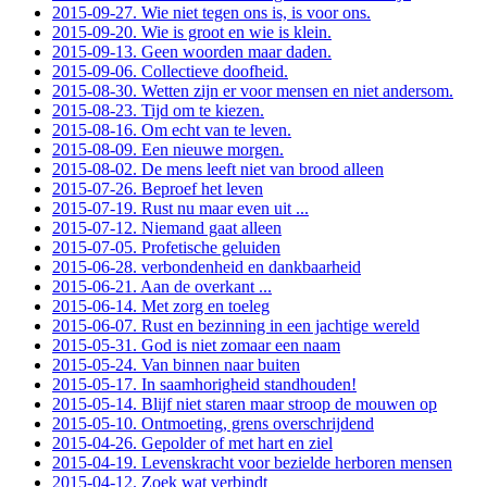
2015-09-27. Wie niet tegen ons is, is voor ons.
2015-09-20. Wie is groot en wie is klein.
2015-09-13. Geen woorden maar daden.
2015-09-06. Collectieve doofheid.
2015-08-30. Wetten zijn er voor mensen en niet andersom.
2015-08-23. Tijd om te kiezen.
2015-08-16. Om echt van te leven.
2015-08-09. Een nieuwe morgen.
2015-08-02. De mens leeft niet van brood alleen
2015-07-26. Beproef het leven
2015-07-19. Rust nu maar even uit ...
2015-07-12. Niemand gaat alleen
2015-07-05. Profetische geluiden
2015-06-28. verbondenheid en dankbaarheid
2015-06-21. Aan de overkant ...
2015-06-14. Met zorg en toeleg
2015-06-07. Rust en bezinning in een jachtige wereld
2015-05-31. God is niet zomaar een naam
2015-05-24. Van binnen naar buiten
2015-05-17. In saamhorigheid standhouden!
2015-05-14. Blijf niet staren maar stroop de mouwen op
2015-05-10. Ontmoeting, grens overschrijdend
2015-04-26. Gepolder of met hart en ziel
2015-04-19. Levenskracht voor bezielde herboren mensen
2015-04-12. Zoek wat verbindt