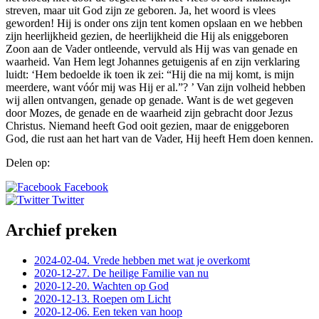
streven, maar uit God zijn ze geboren. Ja, het woord is vlees
geworden! Hij is onder ons zijn tent komen opslaan en we hebben
zijn heerlijkheid gezien, de heerlijkheid die Hij als eniggeboren
Zoon aan de Vader ontleende, vervuld als Hij was van genade en
waarheid. Van Hem legt Johannes getuigenis af en zijn verklaring
luidt: ‘Hem bedoelde ik toen ik zei: “Hij die na mij komt, is mijn
meerdere, want vóór mij was Hij er al.”? ’ Van zijn volheid hebben
wij allen ontvangen, genade op genade. Want is de wet gegeven
door Mozes, de genade en de waarheid zijn gebracht door Jezus
Christus. Niemand heeft God ooit gezien, maar de eniggeboren
God, die rust aan het hart van de Vader, Hij heeft Hem doen kennen.
Delen op:
Facebook
Twitter
Archief preken
2024-02-04. Vrede hebben met wat je overkomt
2020-12-27. De heilige Familie van nu
2020-12-20. Wachten op God
2020-12-13. Roepen om Licht
2020-12-06. Een teken van hoop