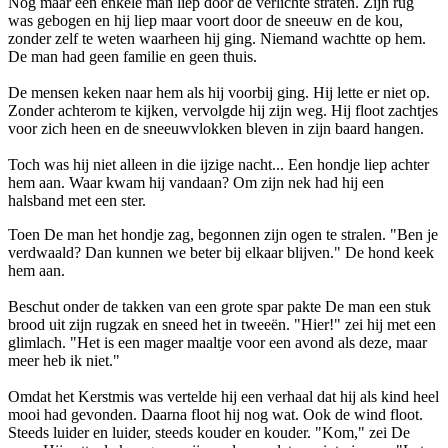
Nog maar één enkele man liep door de verlichte straten. Zijn rug
was gebogen en hij liep maar voort door de sneeuw en de kou,
zonder zelf te weten waarheen hij ging. Niemand wachtte op hem.
De man had geen familie en geen thuis.
De mensen keken naar hem als hij voorbij ging. Hij lette er niet op.
Zonder achterom te kijken, vervolgde hij zijn weg. Hij floot zachtjes
voor zich heen en de sneeuwvlokken bleven in zijn baard hangen.
Toch was hij niet alleen in die ijzige nacht... Een hondje liep achter
hem aan. Waar kwam hij vandaan? Om zijn nek had hij een
halsband met een ster.
Toen De man het hondje zag, begonnen zijn ogen te stralen. "Ben je
verdwaald? Dan kunnen we beter bij elkaar blijven." De hond keek
hem aan.
Beschut onder de takken van een grote spar pakte De man een stuk
brood uit zijn rugzak en sneed het in tweeën. "Hier!" zei hij met een
glimlach. "Het is een mager maaltje voor een avond als deze, maar
meer heb ik niet."
Omdat het Kerstmis was vertelde hij een verhaal dat hij als kind heel
mooi had gevonden. Daarna floot hij nog wat. Ook de wind floot.
Steeds luider en luider, steeds kouder en kouder. "Kom," zei De