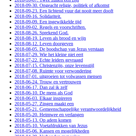
2018-09-30. Ongeacht religie, politiek of afkomst
2018-09-23. Een lichtend vuur dat nooit meer dooft
2018-09-16. Solidariteit.
2018-09-09. Een ingewikkelde tijd
2018-09-02. Regels en voorschriften.
2018-08-26. Sprekend God.
2018-08-19. Leven als brood en wijn
2018-08-12. Leven doorgeven
2018-08-05. De boodschap van Jezus verstaan
2018-07-29. Wie het kleine niet eert
2018-07-22. Echte leiders gevraagd
2018-07-15. Christenzijn, onze levensstijl
2018-07-08. Ruimte voor verwondering
2018-07-01. uitgroeien tot volwassen mensen
2018-06-24. Trouw en vertrouwen
2018-06-17. Dan zal ik zelf
2018-06-10. De mens als God
2018-06-03. Elkaar inspireren
2018-05-27. Zingen maakt een
2018-05-21. Gemeenschappelijke verantwoordelijkheid
2018-05-20. Heimwee en verlangen
2018-05-13. Op adem komen
2018-05-10. Voetafdrukken van Jezus
2018-05-06. Kansen en mogelijkheden