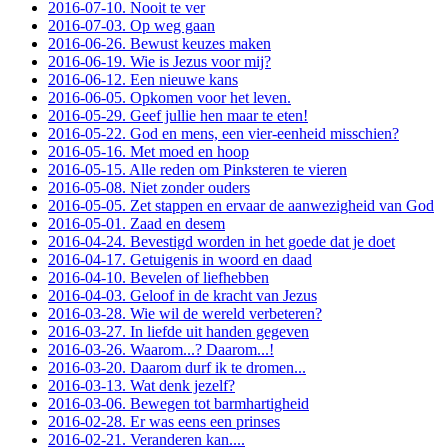
2016-07-10. Nooit te ver
2016-07-03. Op weg gaan
2016-06-26. Bewust keuzes maken
2016-06-19. Wie is Jezus voor mij?
2016-06-12. Een nieuwe kans
2016-06-05. Opkomen voor het leven.
2016-05-29. Geef jullie hen maar te eten!
2016-05-22. God en mens, een vier-eenheid misschien?
2016-05-16. Met moed en hoop
2016-05-15. Alle reden om Pinksteren te vieren
2016-05-08. Niet zonder ouders
2016-05-05. Zet stappen en ervaar de aanwezigheid van God
2016-05-01. Zaad en desem
2016-04-24. Bevestigd worden in het goede dat je doet
2016-04-17. Getuigenis in woord en daad
2016-04-10. Bevelen of liefhebben
2016-04-03. Geloof in de kracht van Jezus
2016-03-28. Wie wil de wereld verbeteren?
2016-03-27. In liefde uit handen gegeven
2016-03-26. Waarom...? Daarom...!
2016-03-20. Daarom durf ik te dromen...
2016-03-13. Wat denk jezelf?
2016-03-06. Bewegen tot barmhartigheid
2016-02-28. Er was eens een prinses
2016-02-21. Veranderen kan....