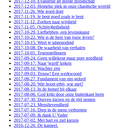
2017-12-10. Evangelie de Blijde Boodschap
2017-12-03. Hemelse plek in onze chaotische wereld
2017-11-26. Wie goed doet
2017-11-19. Je bent goed zoals je bent
2017-11-12. Zoeken naar wijsheid
2017-11-05. (Schijn)heiligheid
2017-10-29. Liefhebben, een levenskunst
2017-10-22. Wie is de heer van jouw leven?
2017-10-15. Weet je uitgenodigd
2017-10-08. De waarheid van verhalen
2017-10-01. Tegenstellingen
2017-09-24. Geen willekeur maar pure goedheid
2017-09-17. Naar 'jezelf' kijken
2017-09-10. Wachter zijn
2017-09-03. Trouw! Een werkwoord
2017-08-27. Fundament van ons geloof
2017-08-20. Wie hoort erbij, wie niet?
2017-08-13. In de hemel bij elkaar
2017-08-06. God kijkt door onze buitenkant heen
2017-07-30. Durven kiezen en de tijd nemen
2017-07-23. Menslievendheid
2017-07-16. Diep in de mens verborgen
2017-07-09. Ik dank U Vader
2017-07-02. Met hart en ziel kiezen
2016-12-26. De kameel.