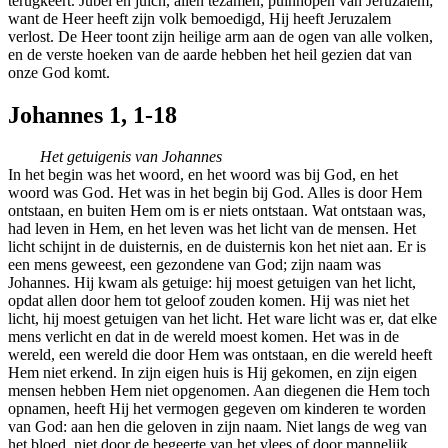
terugkeert. Jubel en juich, allen tezamen, puinhopen van Jeruzalem;
want de Heer heeft zijn volk bemoedigd, Hij heeft Jeruzalem
verlost. De Heer toont zijn heilige arm aan de ogen van alle volken,
en de verste hoeken van de aarde hebben het heil gezien dat van
onze God komt.
Johannes 1, 1-18
Het getuigenis van Johannes
In het begin was het woord, en het woord was bij God, en het
woord was God. Het was in het begin bij God. Alles is door Hem
ontstaan, en buiten Hem om is er niets ontstaan. Wat ontstaan was,
had leven in Hem, en het leven was het licht van de mensen. Het
licht schijnt in de duisternis, en de duisternis kon het niet aan. Er is
een mens geweest, een gezondene van God; zijn naam was
Johannes. Hij kwam als getuige: hij moest getuigen van het licht,
opdat allen door hem tot geloof zouden komen. Hij was niet het
licht, hij moest getuigen van het licht. Het ware licht was er, dat elke
mens verlicht en dat in de wereld moest komen. Het was in de
wereld, een wereld die door Hem was ontstaan, en die wereld heeft
Hem niet erkend. In zijn eigen huis is Hij gekomen, en zijn eigen
mensen hebben Hem niet opgenomen. Aan diegenen die Hem toch
opnamen, heeft Hij het vermogen gegeven om kinderen te worden
van God: aan hen die geloven in zijn naam. Niet langs de weg van
het bloed, niet door de begeerte van het vlees of door mannelijk