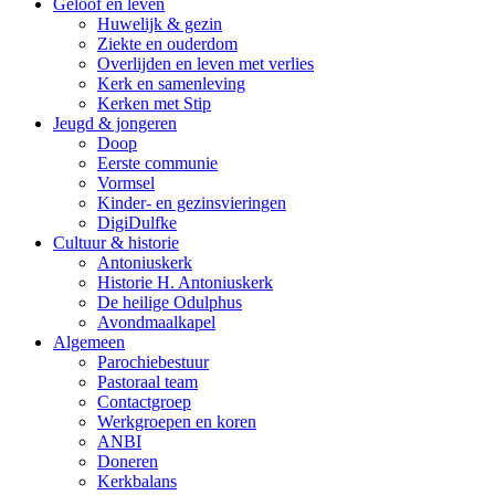
Geloof en leven
Huwelijk & gezin
Ziekte en ouderdom
Overlijden en leven met verlies
Kerk en samenleving
Kerken met Stip
Jeugd & jongeren
Doop
Eerste communie
Vormsel
Kinder- en gezinsvieringen
DigiDulfke
Cultuur & historie
Antoniuskerk
Historie H. Antoniuskerk
De heilige Odulphus
Avondmaalkapel
Algemeen
Parochiebestuur
Pastoraal team
Contactgroep
Werkgroepen en koren
ANBI
Doneren
Kerkbalans