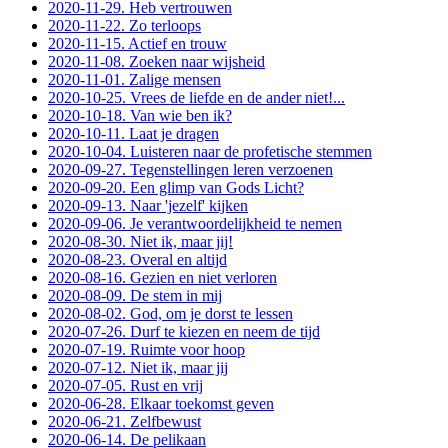
2020-11-29. Heb vertrouwen
2020-11-22. Zo terloops
2020-11-15. Actief en trouw
2020-11-08. Zoeken naar wijsheid
2020-11-01. Zalige mensen
2020-10-25. Vrees de liefde en de ander niet!...
2020-10-18. Van wie ben ik?
2020-10-11. Laat je dragen
2020-10-04. Luisteren naar de profetische stemmen
2020-09-27. Tegenstellingen leren verzoenen
2020-09-20. Een glimp van Gods Licht?
2020-09-13. Naar 'jezelf' kijken
2020-09-06. Je verantwoordelijkheid te nemen
2020-08-30. Niet ik, maar jij!
2020-08-23. Overal en altijd
2020-08-16. Gezien en niet verloren
2020-08-09. De stem in mij
2020-08-02. God, om je dorst te lessen
2020-07-26. Durf te kiezen en neem de tijd
2020-07-19. Ruimte voor hoop
2020-07-12. Niet ik, maar jij
2020-07-05. Rust en vrij
2020-06-28. Elkaar toekomst geven
2020-06-21. Zelfbewust
2020-06-14. De pelikaan