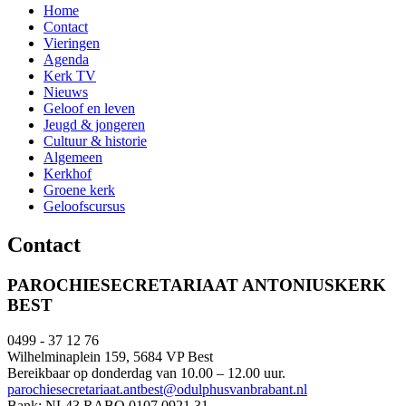
Home
Contact
Vieringen
Agenda
Kerk TV
Nieuws
Geloof en leven
Jeugd & jongeren
Cultuur & historie
Algemeen
Kerkhof
Groene kerk
Geloofscursus
Contact
PAROCHIESECRETARIAAT ANTONIUSKERK
BEST
0499 - 37 12 76
Wilhelminaplein 159, 5684 VP Best
Bereikbaar op donderdag van 10.00 – 12.00 uur.
parochiesecretariaat.antbest@odulphusvanbrabant.nl
Bank: NL43 RABO 0107 0921 31