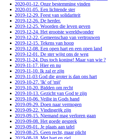
2020-01-12. Onze bestemming vinden
2020-01-05. Een lichtende ster
2019-12-29. Feest van solidariteit
2019-12-26. De herder.
2019-12-25. Woorden die leven geven
2019-12-24. Het grootste wereldwonder
2019-12-22. Gemeenschap van vertrouwen
2019-12-15. Tekens van hoop
2019-12-08. Een open hart en een open land
2019-12-01. De ster wijst ons de weg
2019-11-24. Dus toch koning! Maar van wie ?
2019-11-17. Hier en nu
2019-11-10. Ik zal er zijn
2019-11-03 God die groter is dan ons hart
2019-10-27. 'Ik' of 'mij'
2019-10-20. Bidden om recht
2019-10-13. Gezicht van God te zijn
2019-10-06. Veilig in Gods hand
2019-09-29. Doen naar vermogen
2019-09-22. Vindingrijk zijn
2019-09-15. Niemand mag verloren gaan
2019-09-08. Het goede gesprek
2019-09-01. Je plaats aan tafel
2019-08-25. Geen recht, maar plicht
2019-08-18. Met hart en ziel