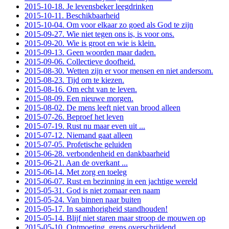
2015-10-18. Je levensbeker leegdrinken
2015-10-11. Beschikbaarheid
2015-10-04. Om voor elkaar zo goed als God te zijn
2015-09-27. Wie niet tegen ons is, is voor ons.
2015-09-20. Wie is groot en wie is klein.
2015-09-13. Geen woorden maar daden.
2015-09-06. Collectieve doofheid.
2015-08-30. Wetten zijn er voor mensen en niet andersom.
2015-08-23. Tijd om te kiezen.
2015-08-16. Om echt van te leven.
2015-08-09. Een nieuwe morgen.
2015-08-02. De mens leeft niet van brood alleen
2015-07-26. Beproef het leven
2015-07-19. Rust nu maar even uit ...
2015-07-12. Niemand gaat alleen
2015-07-05. Profetische geluiden
2015-06-28. verbondenheid en dankbaarheid
2015-06-21. Aan de overkant ...
2015-06-14. Met zorg en toeleg
2015-06-07. Rust en bezinning in een jachtige wereld
2015-05-31. God is niet zomaar een naam
2015-05-24. Van binnen naar buiten
2015-05-17. In saamhorigheid standhouden!
2015-05-14. Blijf niet staren maar stroop de mouwen op
2015-05-10. Ontmoeting, grens overschrijdend