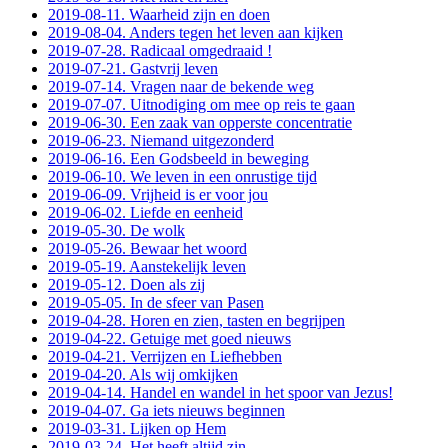
2019-08-11. Waarheid zijn en doen
2019-08-04. Anders tegen het leven aan kijken
2019-07-28. Radicaal omgedraaid !
2019-07-21. Gastvrij leven
2019-07-14. Vragen naar de bekende weg
2019-07-07. Uitnodiging om mee op reis te gaan
2019-06-30. Een zaak van opperste concentratie
2019-06-23. Niemand uitgezonderd
2019-06-16. Een Godsbeeld in beweging
2019-06-10. We leven in een onrustige tijd
2019-06-09. Vrijheid is er voor jou
2019-06-02. Liefde en eenheid
2019-05-30. De wolk
2019-05-26. Bewaar het woord
2019-05-19. Aanstekelijk leven
2019-05-12. Doen als zij
2019-05-05. In de sfeer van Pasen
2019-04-28. Horen en zien, tasten en begrijpen
2019-04-22. Getuige met goed nieuws
2019-04-21. Verrijzen en Liefhebben
2019-04-20. Als wij omkijken
2019-04-14. Handel en wandel in het spoor van Jezus!
2019-04-07. Ga iets nieuws beginnen
2019-03-31. Lijken op Hem
2019-03-24. Het heeft altijd zin