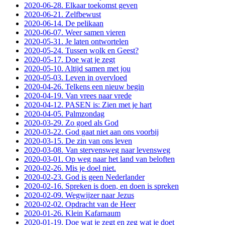
2020-06-28. Elkaar toekomst geven
2020-06-21. Zelfbewust
2020-06-14. De pelikaan
2020-06-07. Weer samen vieren
2020-05-31. Je laten ontwortelen
2020-05-24. Tussen wolk en Geest?
2020-05-17. Doe wat je zegt
2020-05-10. Altijd samen met jou
2020-05-03. Leven in overvloed
2020-04-26. Telkens een nieuw begin
2020-04-19. Van vrees naar vrede
2020-04-12. PASEN is: Zien met je hart
2020-04-05. Palmzondag
2020-03-29. Zo goed als God
2020-03-22. God gaat niet aan ons voorbij
2020-03-15. De zin van ons leven
2020-03-08. Van stervensweg naar levensweg
2020-03-01. Op weg naar het land van beloften
2020-02-26. Mis je doel niet.
2020-02-23. God is geen Nederlander
2020-02-16. Spreken is doen, en doen is spreken
2020-02-09. Wegwijzer naar Jezus
2020-02-02. Opdracht van de Heer
2020-01-26. Klein Kafarnaum
2020-01-19. Doe wat je zegt en zeg wat je doet