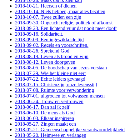
2018-10-28. Maak dat ik zien kan
2018-10-21. Heersen of dienen
2018-10-14. Niets hebben, maar alles bezitten
2018-10-07. Twee zullen een zijn
2018-09-30. Ongeacht religie, politiek of afkomst
2018-09-23. Een lichtend vuur dat nooit meer dooft
2018-09-16. Solidariteit.
2018-09-09. Een ingewikkelde tijd
2018-09-02. Regels en voorschriften.
2018-08-26. Sprekend God.
2018-08-19. Leven als brood en wijn
2018-08-12. Leven doorgeven
2018-08-05. De boodschap van Jezus verstaan
2018-07-29. Wie het kleine niet eert
2018-07-22. Echte leiders gevraagd
2018-07-15. Christenzijn, onze levensstijl
2018-07-08. Ruimte voor verwondering
2018-07-01. uitgroeien tot volwassen mensen
2018-06-24. Trouw en vertrouwen
2018-06-17. Dan zal ik zelf
2018-06-10. De mens als God
2018-06-03. Elkaar inspireren
2018-05-27. Zingen maakt een
2018-05-21. Gemeenschappelijke verantwoordelijkheid
2018-05-20. Heimwee en verlangen