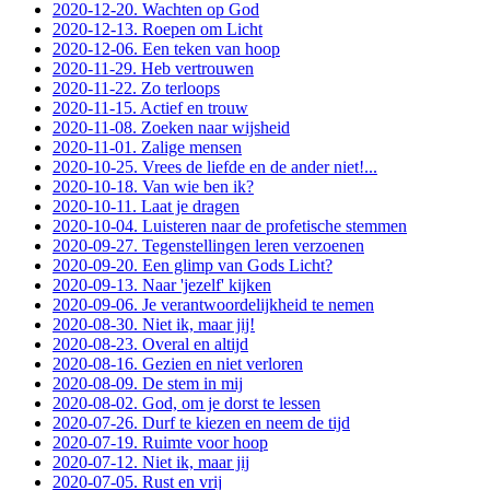
2020-12-20. Wachten op God
2020-12-13. Roepen om Licht
2020-12-06. Een teken van hoop
2020-11-29. Heb vertrouwen
2020-11-22. Zo terloops
2020-11-15. Actief en trouw
2020-11-08. Zoeken naar wijsheid
2020-11-01. Zalige mensen
2020-10-25. Vrees de liefde en de ander niet!...
2020-10-18. Van wie ben ik?
2020-10-11. Laat je dragen
2020-10-04. Luisteren naar de profetische stemmen
2020-09-27. Tegenstellingen leren verzoenen
2020-09-20. Een glimp van Gods Licht?
2020-09-13. Naar 'jezelf' kijken
2020-09-06. Je verantwoordelijkheid te nemen
2020-08-30. Niet ik, maar jij!
2020-08-23. Overal en altijd
2020-08-16. Gezien en niet verloren
2020-08-09. De stem in mij
2020-08-02. God, om je dorst te lessen
2020-07-26. Durf te kiezen en neem de tijd
2020-07-19. Ruimte voor hoop
2020-07-12. Niet ik, maar jij
2020-07-05. Rust en vrij