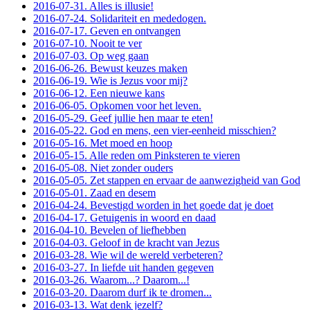
2016-07-31. Alles is illusie!
2016-07-24. Solidariteit en mededogen.
2016-07-17. Geven en ontvangen
2016-07-10. Nooit te ver
2016-07-03. Op weg gaan
2016-06-26. Bewust keuzes maken
2016-06-19. Wie is Jezus voor mij?
2016-06-12. Een nieuwe kans
2016-06-05. Opkomen voor het leven.
2016-05-29. Geef jullie hen maar te eten!
2016-05-22. God en mens, een vier-eenheid misschien?
2016-05-16. Met moed en hoop
2016-05-15. Alle reden om Pinksteren te vieren
2016-05-08. Niet zonder ouders
2016-05-05. Zet stappen en ervaar de aanwezigheid van God
2016-05-01. Zaad en desem
2016-04-24. Bevestigd worden in het goede dat je doet
2016-04-17. Getuigenis in woord en daad
2016-04-10. Bevelen of liefhebben
2016-04-03. Geloof in de kracht van Jezus
2016-03-28. Wie wil de wereld verbeteren?
2016-03-27. In liefde uit handen gegeven
2016-03-26. Waarom...? Daarom...!
2016-03-20. Daarom durf ik te dromen...
2016-03-13. Wat denk jezelf?