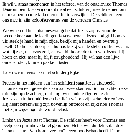
Ik wil u graag meenemen in het tafereel van de ongelovige Thomas.
Daarom ben ik zo vrij om dit maal een schilderij mee te nemen om
daar samen naar te kijken en er bij te verwijlen. De schilder neemt
ons mee in zijn geloofservaring van de verrezen Christus.
We weten uit het Johannesevangelie dat Jezus zojuist voor de
tweede keer aan de leerlingen is verschenen. Jezus nodigt Thomas
uit; steek je hand in mijn zijde, bekijk mijn handen en overtuig
jezelf. Op het schilderij is Thomas bezig vast te stellen of het waar is
wat hij ziet, nl. Jezus zelf, en wat hij hoort: de stem van Jezus. Hij
hoort en ziet, maar hij blijft terughoudend. Hij wil aan den lijve
ondervinden, kunnen pakken, tasten.
Laten we nu eens naar het schilderij kijken.
Precies in het midden van het schilderij staat Jezus afgebeeld.
Thomas en een geleerde staan aan weerskanten. Schuin achter deze
drie zijn op de achtergrond nog twee andere figuren te zien.
Jezus staat in het midden en het licht valt op zijn schouder en borst.
Hij heeft bereidwillig zijn bovenlijf ontbloot en kijkt hoe Thomas
met zijn wijsvinger de wond betast.
Links van Jezus staat Thomas. De schilder heeft voor Thomas een
beetje een primitieve kerel genomen. Het is wel duidelijk dat deze
Thomas aan: "Van horen zeggen", geen boodschap heeft. Daar