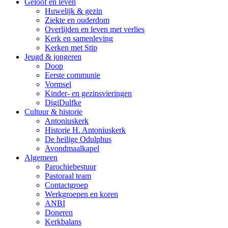
Geloof en leven
Huwelijk & gezin
Ziekte en ouderdom
Overlijden en leven met verlies
Kerk en samenleving
Kerken met Stip
Jeugd & jongeren
Doop
Eerste communie
Vormsel
Kinder- en gezinsvieringen
DigiDulfke
Cultuur & historie
Antoniuskerk
Historie H. Antoniuskerk
De heilige Odulphus
Avondmaalkapel
Algemeen
Parochiebestuur
Pastoraal team
Contactgroep
Werkgroepen en koren
ANBI
Doneren
Kerkbalans