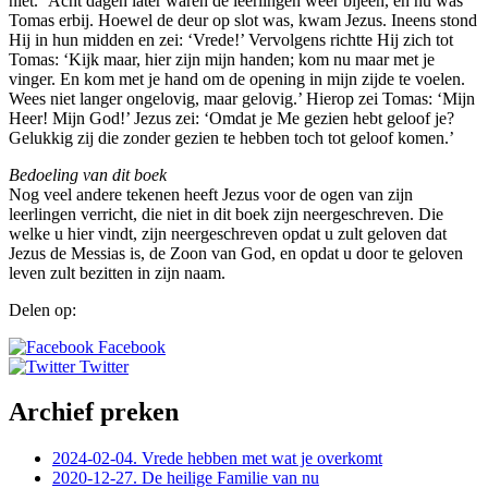
niet.’ Acht dagen later waren de leerlingen weer bijeen, en nu was
Tomas erbij. Hoewel de deur op slot was, kwam Jezus. Ineens stond
Hij in hun midden en zei: ‘Vrede!’ Vervolgens richtte Hij zich tot
Tomas: ‘Kijk maar, hier zijn mijn handen; kom nu maar met je
vinger. En kom met je hand om de opening in mijn zijde te voelen.
Wees niet langer ongelovig, maar gelovig.’ Hierop zei Tomas: ‘Mijn
Heer! Mijn God!’ Jezus zei: ‘Omdat je Me gezien hebt geloof je?
Gelukkig zij die zonder gezien te hebben toch tot geloof komen.’
Bedoeling van dit boek
Nog veel andere tekenen heeft Jezus voor de ogen van zijn
leerlingen verricht, die niet in dit boek zijn neergeschreven. Die
welke u hier vindt, zijn neergeschreven opdat u zult geloven dat
Jezus de Messias is, de Zoon van God, en opdat u door te geloven
leven zult bezitten in zijn naam.
Delen op:
Facebook
Twitter
Archief preken
2024-02-04. Vrede hebben met wat je overkomt
2020-12-27. De heilige Familie van nu