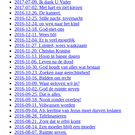
2017-07-09. Ik dank U Vader
2017-07-02. Met hart en ziel kiezen
2016-12-26. De kameel.
2016-12-25. Stille nacht, tovernacht
2016-12-24. op weg naar het kind
2016-12-18. God-met-ons
2016-12-11. Wees blij
2016-12-04. Er is veel mogelijk
2016-11-27. Luistert, wees waakzaam
2016-11-20. Christus Koning
2016-11-13. Hoop in bange dagen
2016-11-06. Leven na de dood
2016-10-30. God houdt van alles wat bestaat
2016-10-23. Zoeken naar gerechtigheid
2016-10-16. Bidden om recht
2016-10-09. Waar geloven wij in?
2016-10-02. God de ruimte geven
2016-09-25. Dat is alles.
2016-09-18. Nooit zonder overleg!
2016-09-11. Volwassen worden
2016-09-04. Als leerling van Jezus moet durven loslaten
2016-08-28. Tafelmanieren
2016-08-21. Zorg dat je erbij komt
2016-08-14. Een moeder blijft een moeder
2016-08-07. Ruimte geven.