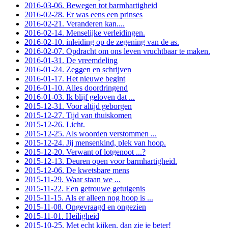
2016-03-06. Bewegen tot barmhartigheid
2016-02-28. Er was eens een prinses
2016-02-21. Veranderen kan....
2016-02-14. Menselijke verleidingen.
2016-02-10. inleiding op de zegening van de as.
2016-02-07. Opdracht om ons leven vruchtbaar te maken.
2016-01-31. De vreemdeling
2016-01-24. Zeggen en schrijven
2016-01-17. Het nieuwe begint
2016-01-10. Alles doordringend
2016-01-03. Ik blijf geloven dat ...
2015-12-31. Voor altijd geborgen
2015-12-27. Tijd van thuiskomen
2015-12-26. Licht.
2015-12-25. Als woorden verstommen ...
2015-12-24. Jij mensenkind, plek van hoop.
2015-12-20. Verwant of lotgenoot ...?
2015-12-13. Deuren open voor barmhartigheid.
2015-12-06. De kwetsbare mens
2015-11-29. Waar staan we ...
2015-11-22. Een getrouwe getuigenis
2015-11-15. Als er alleen nog hoop is ...
2015-11-08. Ongevraagd en ongezien
2015-11-01. Heiligheid
2015-10-25. Met echt kijken, dan zie je beter!