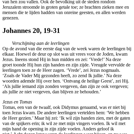
van hen zou vallen. Ook de bevolking uit de steden rondom
Jeruzalem stroomde in groten getale toe; ze brachten zieken mee en
mensen die te lijden hadden van onreine geesten, en allen werden
genezen.
Johannes 20, 19-31
Verschijning aan de leerlingen
Op de avond van die eerste dag van de week waren de leerlingen bij
elkaar. Hoewel de deur op slot was uit vrees voor de Joden, kwam
Jezus. Ineens stond Hij in hun midden en zei: ‘Vrede!’ Na deze
groet toonde Hij hun zijn handen en zijn zijde. Vreugde vervulde de
leerlingen toen ze de Heer zagen. ‘Vrede’, zei Jezus nogmaals.
‘Zoals de Vader Mij gezonden heeft, zo zend Ik jullie.’ Na deze
woorden ademde Hij over hen. ‘Ontvang de heilige Geest’, zei Hij.
‘Als jullie iemand zijn zonden vergeven, dan zijn ze ook vergeven;
als jullie ze niet vergeven, dan blijven ze behouden.’
Jezus en Tomas
Tomas, een van de twaalf, ook Didymus genaamd, was er niet bij
toen Jezus kwam. De andere leerlingen vertelden hem: ‘We hebben
de Heer gezien.’ Maar hij zei: ‘Ik wil zijn handen zien, met de gaten
van de spijkers erin; ik wil ze met mijn vingers voelen. Ik wil met
mijn hand de opening in zijn zijde voelen. Anders geloof ik