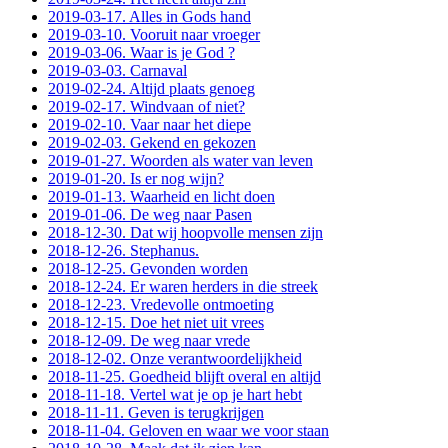
2019-03-17. Alles in Gods hand
2019-03-10. Vooruit naar vroeger
2019-03-06. Waar is je God ?
2019-03-03. Carnaval
2019-02-24. Altijd plaats genoeg
2019-02-17. Windvaan of niet?
2019-02-10. Vaar naar het diepe
2019-02-03. Gekend en gekozen
2019-01-27. Woorden als water van leven
2019-01-20. Is er nog wijn?
2019-01-13. Waarheid en licht doen
2019-01-06. De weg naar Pasen
2018-12-30. Dat wij hoopvolle mensen zijn
2018-12-26. Stephanus.
2018-12-25. Gevonden worden
2018-12-24. Er waren herders in die streek
2018-12-23. Vredevolle ontmoeting
2018-12-15. Doe het niet uit vrees
2018-12-09. De weg naar vrede
2018-12-02. Onze verantwoordelijkheid
2018-11-25. Goedheid blijft overal en altijd
2018-11-18. Vertel wat je op je hart hebt
2018-11-11. Geven is terugkrijgen
2018-11-04. Geloven en waar we voor staan