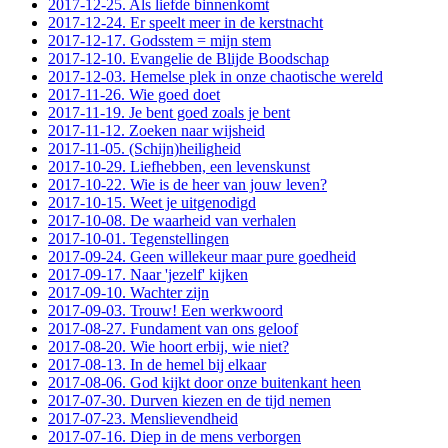
2017-12-25. Als liefde binnenkomt
2017-12-24. Er speelt meer in de kerstnacht
2017-12-17. Godsstem = mijn stem
2017-12-10. Evangelie de Blijde Boodschap
2017-12-03. Hemelse plek in onze chaotische wereld
2017-11-26. Wie goed doet
2017-11-19. Je bent goed zoals je bent
2017-11-12. Zoeken naar wijsheid
2017-11-05. (Schijn)heiligheid
2017-10-29. Liefhebben, een levenskunst
2017-10-22. Wie is de heer van jouw leven?
2017-10-15. Weet je uitgenodigd
2017-10-08. De waarheid van verhalen
2017-10-01. Tegenstellingen
2017-09-24. Geen willekeur maar pure goedheid
2017-09-17. Naar 'jezelf' kijken
2017-09-10. Wachter zijn
2017-09-03. Trouw! Een werkwoord
2017-08-27. Fundament van ons geloof
2017-08-20. Wie hoort erbij, wie niet?
2017-08-13. In de hemel bij elkaar
2017-08-06. God kijkt door onze buitenkant heen
2017-07-30. Durven kiezen en de tijd nemen
2017-07-23. Menslievendheid
2017-07-16. Diep in de mens verborgen