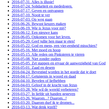
2016-07-31. Alles is illusie!
2016-07-24. Solidariteit en mededogen.
2016-07-17. Geven en ontvangen
2016-07-10. Nooit te ver
2016-07-03. Op weg gaan
2016-06-26. Bewust keuzes maken
2016-06-19. Wie is Jezus voor mij?
2016-06-12. Een nieuwe kans
2016-06-05. Opkomen voor het leven.
2016-05-29. Geef jullie hen maar te eten!
2016-05-22. God en mens, een vier-eenheid misschien?
2016-05-16. Met moed en hoop
2016-05-15. Alle reden om Pinksteren te vieren
2016-05-08. Niet zonder ouders
2016-05-05. Zet stappen en ervaar de aanwezigheid van God
2016-05-01. Zaad en desem
2016-04-24. Bevestigd worden in het goede dat je doet
2016-04-17. Getuigenis in woord en daad
2016-04-10. Bevelen of liefhebben
2016-04-03. Geloof in de kracht van Jezus
2016-03-28. Wie wil de wereld verbeteren?
2016-03-27. In liefde uit handen gegeven
2016-03-26. Waarom...? Daarom...!
2016-03-20. Daarom durf ik te dromen...
2016-03-13. Wat denk jezelf?