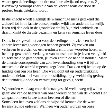
waartegen de leerlingen tot driemaal toe afwijzend reageren. Zijn
levensweg verloopt zoals die van de knecht zoals die door de
profeet Jesaja getekend wordt.
In die knecht wordt eigenlijk de waarachtige mens getekend die
zichzelf tot in de laatste consequenties wijdt aan anderen. Letterlijk
lezen wij dan ook in de grondtekst dat hij 'zijn ziel aanbiedt' en
daarin klinkt de diepste bezieling en kern van iemands leven door!
Dat is in elk geval niet zo voor de leerlingen die zich een heel
andere levensweg voor ogen hebben gesteld. Zij zoeken om
verheven te worden op een ereplaats en in hun woorden horen wij
het diep gewortelde verlangen van mensen om in je leven veiligheid
en zekerheid te garanderen, je leven zelf in de hand te houden. Maar
de uiterste consequentie van zo'n levenshouding zien wij bij de
mensen die de wereld regeren, zegt Jezus. Dat zien wij het tot op de
huidige dag om ons heen. Die weg loopt uit op onderdrukking
onder de dekmantel van terreurbestrijding, op gewelddadig gedrag
dat uiteindelijk dood en vernietiging tot gevolg heeft!
Wij worden vandaag voor de keuze gesteld welke weg wij willen
gaan: die van de heersers van onze wereld of die van de knecht! Het
zal gaan om een keuze tussen heersen of dienen!
Soms leert het leven zelf ons de wijsheid kennen die de ware
levensvreugde oplevert. Wanneer wij ouder worden en onze