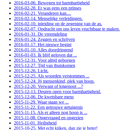
2016-03-06. Bewegen tot barmhartigheid
2016-02-28. Er was eens een prinses
2016-02-21. Veranderen kan....
2016-02-14. Menselijke verleidingen.
2016-02-10. inleiding op de zegening van de as.
2016-02-07. Opdracht om ons leven vruchtbaar te maken.
2016-01-31. De vreemdeling
2016-01-24. Zeggen en schrijven
2016-01-17. Het nieuwe begint
2016-01-10. Alles doordringend
2016-01-03. Ik blijf geloven dat ...
2015-12-31. Voor altijd geborgen
2015-12-27. Tijd van thuiskomen
2015-12-26. Licht.
2015-12-25. Als woorden verstommen ...
2015-12-24. Jij mensenkind, plek van hoop.
2015-12-20. Verwant of lotgenoot ...?
2015-12-13. Deuren open voor barmhartigheid.
2015-12-06. De kwetsbare mens
2015-11-29. Waar staan we ...
2015-11-22. Een getrouwe getuigenis
2015-11-15. Als er alleen nog hoop is ...
2015-11-08. Ongevraagd en ongezien
2015-11-01. Heiligheid
2015-10-25. Met echt kijken, dan zie je beter!