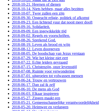
2018-10-21. Heersen of dienen
2018-10-14. Niets hebben, maar alles bezitten
2018-10-07. Twee zullen een zijn
2018-09-30. Ongeacht religie, politiek of afkomst
2018-09-23. Een lichtend vuur dat nooit meer dooft
2018-09-16. Solidariteit.
2018-09-09. Een ingewikkelde tijd
2018-09-02. Regels en voorschriften.
2018-08-26. Sprekend God.
2018-08-19. Leven als brood en wijn
2018-08-12. Leven doorgeven
2018-08-05. De boodschap van Jezus verstaan
2018-07-29. Wie het kleine niet eert
2018-07-22. Echte leiders gevraagd
2018-07-15. Christenzijn, onze levensstijl
2018-07-08. Ruimte voor verwondering
2018-07-01. uitgroeien tot volwassen mensen
2018-06-24. Trouw en vertrouwen
2018-06-17. Dan zal ik zelf
2018-06-10. De mens als God
2018-06-03. Elkaar inspireren
2018-05-27. Zingen maakt een
2018-05-21. Gemeenschappelijke verantwoordelijkheid
2018-05-20. Heimwee en verlangen