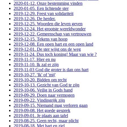
2020-01-12. Onze bestemming vinden
2020-01-05. Een lichtende ster
2019-12-29. Feest van solidariteit
2019-12-26. De herder.
2019-12-25. Woorden die leven geven
2019-12-24. Het grootste wereldwonder
2019-12-22. Gemeenschap van vertrouwen
2019-12-15. Tekens van hoop
2019-12-08. Een open hart en een open land
2019-12-01. De ster wijst ons de weg
2019-11-24. Dus toch koning! Maar van wie ?
2019-11-17. Hier en nu
2019-11-10. Ik zal er zijn
2019-11-03 God die groter is dan ons hart
2019-10-27. 'Ik' of 'mij'
2019-10-20. Bidden om recht
2019-10-13. Gezicht van God te zijn
2019-10-06. Veilig in Gods hand
2019-09-29. Doen naar vermogen
2019-09-22. Vindingrijk zijn
2019-09-15. Niemand mag verloren gaan
2019-09-08. Het goede gesprek
2019-09-01. Je plaats aan tafel
2019-08-25. Geen recht, maar plicht
2019-08-18. Met hart en ziel