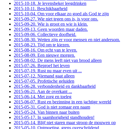
2015-10-18. Je levensbeker leegdrinken
2015-10-11. Beschikbaarheid
2015-10-04. Om voor elkaar zo goed als God te zijn
2015-09-27. Wie niet tegen ons is, is voor ons.
2015-09-20. Wie is groot en wie is klein.
2015-09-13. Geen woorden maar daden.
2015-09-06. Collectieve doofheid.
2015-08-30. Wetten zijn er voor mensen en niet andersom.
2015-08-23. Tijd om te kiezen.
2015-08-16. Om echt van te leven.
2015-08-09. Een nieuwe morgen.
2015-08-02. De mens leeft niet van brood alleen
2015-07-26. Beproef het leven
2015-07-19. Rust nu maar even uit ...
2015-07-12. Niemand gaat alleen
2015-07-05. Profetische geluiden
2015-06-28. verbondenheid en dankbaarheid
2015-06-21. Aan de overkant ...
2015-06-14. Met zorg en toeleg
2015-06-07. Rust en bezinning in een jachtige wereld
2015-05-31. God is niet zomaar een naam
2015-05-24. Van binnen naar buiten
2015-05-17. In saamhorigheid standhouden!
2015-05-14. Blijf niet staren maar stroop de mouwen op
2015-05-10. Ontmoeting, grens overschrijdend