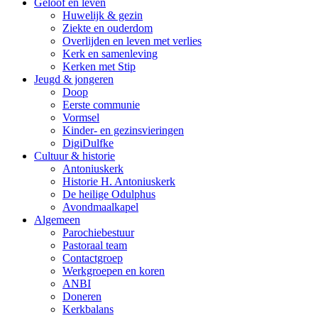
Geloof en leven
Huwelijk & gezin
Ziekte en ouderdom
Overlijden en leven met verlies
Kerk en samenleving
Kerken met Stip
Jeugd & jongeren
Doop
Eerste communie
Vormsel
Kinder- en gezinsvieringen
DigiDulfke
Cultuur & historie
Antoniuskerk
Historie H. Antoniuskerk
De heilige Odulphus
Avondmaalkapel
Algemeen
Parochiebestuur
Pastoraal team
Contactgroep
Werkgroepen en koren
ANBI
Doneren
Kerkbalans