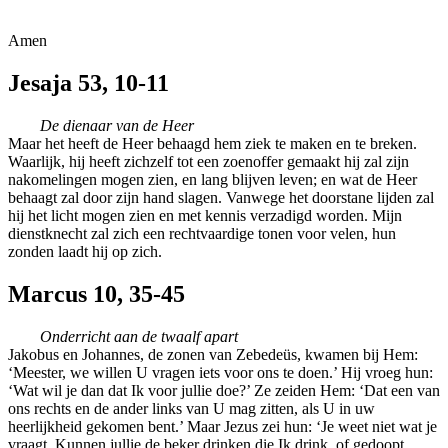
Amen
Jesaja 53, 10-11
De dienaar van de Heer
Maar het heeft de Heer behaagd hem ziek te maken en te breken.
Waarlijk, hij heeft zichzelf tot een zoenoffer gemaakt hij zal zijn
nakomelingen mogen zien, en lang blijven leven; en wat de Heer
behaagt zal door zijn hand slagen. Vanwege het doorstane lijden zal
hij het licht mogen zien en met kennis verzadigd worden. Mijn
dienstknecht zal zich een rechtvaardige tonen voor velen, hun
zonden laadt hij op zich.
Marcus 10, 35-45
Onderricht aan de twaalf apart
Jakobus en Johannes, de zonen van Zebedeüs, kwamen bij Hem:
‘Meester, we willen U vragen iets voor ons te doen.’ Hij vroeg hun:
‘Wat wil je dan dat Ik voor jullie doe?’ Ze zeiden Hem: ‘Dat een van
ons rechts en de ander links van U mag zitten, als U in uw
heerlijkheid gekomen bent.’ Maar Jezus zei hun: ‘Je weet niet wat je
vraagt. Kunnen jullie de beker drinken die Ik drink, of gedoopt