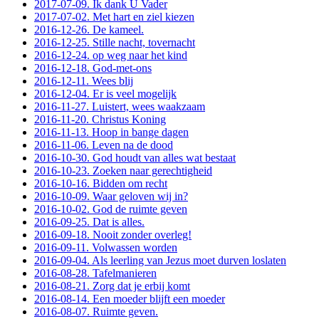
2017-07-09. Ik dank U Vader
2017-07-02. Met hart en ziel kiezen
2016-12-26. De kameel.
2016-12-25. Stille nacht, tovernacht
2016-12-24. op weg naar het kind
2016-12-18. God-met-ons
2016-12-11. Wees blij
2016-12-04. Er is veel mogelijk
2016-11-27. Luistert, wees waakzaam
2016-11-20. Christus Koning
2016-11-13. Hoop in bange dagen
2016-11-06. Leven na de dood
2016-10-30. God houdt van alles wat bestaat
2016-10-23. Zoeken naar gerechtigheid
2016-10-16. Bidden om recht
2016-10-09. Waar geloven wij in?
2016-10-02. God de ruimte geven
2016-09-25. Dat is alles.
2016-09-18. Nooit zonder overleg!
2016-09-11. Volwassen worden
2016-09-04. Als leerling van Jezus moet durven loslaten
2016-08-28. Tafelmanieren
2016-08-21. Zorg dat je erbij komt
2016-08-14. Een moeder blijft een moeder
2016-08-07. Ruimte geven.