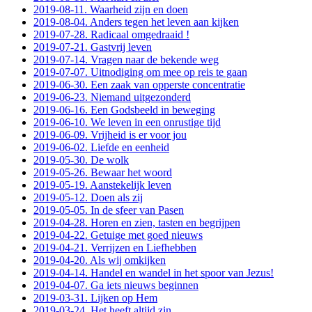
2019-08-11. Waarheid zijn en doen
2019-08-04. Anders tegen het leven aan kijken
2019-07-28. Radicaal omgedraaid !
2019-07-21. Gastvrij leven
2019-07-14. Vragen naar de bekende weg
2019-07-07. Uitnodiging om mee op reis te gaan
2019-06-30. Een zaak van opperste concentratie
2019-06-23. Niemand uitgezonderd
2019-06-16. Een Godsbeeld in beweging
2019-06-10. We leven in een onrustige tijd
2019-06-09. Vrijheid is er voor jou
2019-06-02. Liefde en eenheid
2019-05-30. De wolk
2019-05-26. Bewaar het woord
2019-05-19. Aanstekelijk leven
2019-05-12. Doen als zij
2019-05-05. In de sfeer van Pasen
2019-04-28. Horen en zien, tasten en begrijpen
2019-04-22. Getuige met goed nieuws
2019-04-21. Verrijzen en Liefhebben
2019-04-20. Als wij omkijken
2019-04-14. Handel en wandel in het spoor van Jezus!
2019-04-07. Ga iets nieuws beginnen
2019-03-31. Lijken op Hem
2019-03-24. Het heeft altijd zin