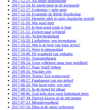
2017-12-25. Als liefde binnenkomt
2017-12-24. Er speelt meer in de kerstnacht
2017-12-17. Godsstem = mijn stem
2017-12-10. Evangelie de Blijde Boodschap
2017-12-03. Hemelse plek in onze chaotische wereld
2017-11-26. Wie goed doet
2017-11-19. Je bent goed zoals je bent
2017-11-12. Zoeken naar wijsheid
2017-11-05. (Schijn)heiligheid
2017-10-29. Liefhebben, een levenskunst
2017-10-22. Wie is de heer van jouw leven?
2017-10-15. Weet je uitgenodigd
2017-10-08. De waarheid van verhalen
2017-10-01. Tegenstellingen
2017-09-24. Geen willekeur maar pure goedheid
2017-09-17. Naar 'jezelf' kijken
2017-09-10. Wachter zijn
2017-09-03. Trouw! Een werkwoord
2017-08-27. Fundament van ons geloof
2017-08-20. Wie hoort erbij, wie niet?
2017-08-13. In de hemel bij elkaar
2017-08-06. God kijkt door onze buitenkant heen
2017-07-30. Durven kiezen en de tijd nemen
2017-07-23. Menslievendheid
2017-07-16. Diep in de mens verborgen