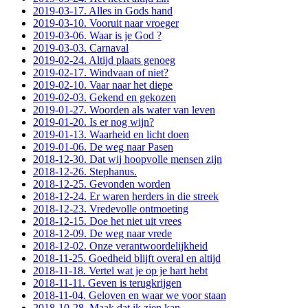
2019-03-17. Alles in Gods hand
2019-03-10. Vooruit naar vroeger
2019-03-06. Waar is je God ?
2019-03-03. Carnaval
2019-02-24. Altijd plaats genoeg
2019-02-17. Windvaan of niet?
2019-02-10. Vaar naar het diepe
2019-02-03. Gekend en gekozen
2019-01-27. Woorden als water van leven
2019-01-20. Is er nog wijn?
2019-01-13. Waarheid en licht doen
2019-01-06. De weg naar Pasen
2018-12-30. Dat wij hoopvolle mensen zijn
2018-12-26. Stephanus.
2018-12-25. Gevonden worden
2018-12-24. Er waren herders in die streek
2018-12-23. Vredevolle ontmoeting
2018-12-15. Doe het niet uit vrees
2018-12-09. De weg naar vrede
2018-12-02. Onze verantwoordelijkheid
2018-11-25. Goedheid blijft overal en altijd
2018-11-18. Vertel wat je op je hart hebt
2018-11-11. Geven is terugkrijgen
2018-11-04. Geloven en waar we voor staan
2018-10-28. Maak dat ik zien kan