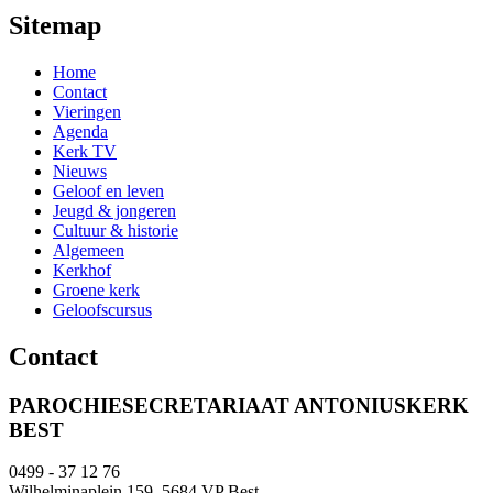
Sitemap
Home
Contact
Vieringen
Agenda
Kerk TV
Nieuws
Geloof en leven
Jeugd & jongeren
Cultuur & historie
Algemeen
Kerkhof
Groene kerk
Geloofscursus
Contact
PAROCHIESECRETARIAAT ANTONIUSKERK
BEST
0499 - 37 12 76
Wilhelminaplein 159, 5684 VP Best