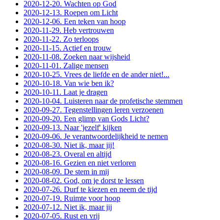
2020-12-20. Wachten op God
2020-12-13. Roepen om Licht
2020-12-06. Een teken van hoop
2020-11-29. Heb vertrouwen
2020-11-22. Zo terloops
2020-11-15. Actief en trouw
2020-11-08. Zoeken naar wijsheid
2020-11-01. Zalige mensen
2020-10-25. Vrees de liefde en de ander niet!...
2020-10-18. Van wie ben ik?
2020-10-11. Laat je dragen
2020-10-04. Luisteren naar de profetische stemmen
2020-09-27. Tegenstellingen leren verzoenen
2020-09-20. Een glimp van Gods Licht?
2020-09-13. Naar 'jezelf' kijken
2020-09-06. Je verantwoordelijkheid te nemen
2020-08-30. Niet ik, maar jij!
2020-08-23. Overal en altijd
2020-08-16. Gezien en niet verloren
2020-08-09. De stem in mij
2020-08-02. God, om je dorst te lessen
2020-07-26. Durf te kiezen en neem de tijd
2020-07-19. Ruimte voor hoop
2020-07-12. Niet ik, maar jij
2020-07-05. Rust en vrij