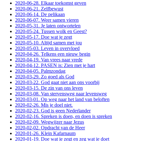
2020-06-28. Elkaar toekomst geven
2020-06-21. Zelfbewust
2020-06-14. De pelikaan
2020-06-07. Weer samen vieren
2020-05-31. Je laten ontwortelen
2020-05-24. Tussen wolk en Geest?
2020-05-17. Doe wat je zegt
2020-05-10. Altijd samen met jou
2020-05-03. Leven in overvloed
2020-04-26. Telkens een nieuw begin
2020-04-19. Van vrees naar vrede
2020-04-12. PASEN is: Zien met je hart
2020-04-05. Palmzondag
2020-03-29. Zo goed als God
2020-03-22. God gaat niet aan ons voorbij
2020-03-15. De zin van ons leven
2020-03-08. Van stervensweg naar levensweg
2020-03-01. Op weg naar het land van beloften
2020-02-26. Mis je doel niet.
2020-02-23. God is geen Nederlander
2020-02-16. Spreken is doen, en doen is spreken
2020-02-09. Wegwijzer naar Jezus
2020-02-02. Opdracht van de Heer
2020-01-26. Klein Kafarnaum
2020-01-19. Doe wat je zegt en zeg wat je doet