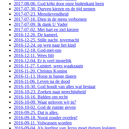
2017-08-06. God kijkt door onze buitenkant heen
2017-07-30. Durven kiezen en de tijd nemen
2017-07-23. Menslievendheid
2017-07-16. Diep in de mens verborgen
2017-07-09. Ik dank U Vader
2017-07-02. Met hart en ziel kiezen
2016-12-26. De kameel.
2016-12-25. Stille nacht, tovernacht
2016-12-24. op weg naar het kind
2016-12-18. God-met-ons
2016-12-11. Wees blij
2016-12-04. Er is veel mogelijk
2016-11-27. Luistert, wees waakzaam
2016-11-20. Christus Koning
2016-11-13. Hoop in bange dagen
2016-11-06. Leven na de dood
2016-10-30. God houdt van alles wat bestaat
2016-10-23. Zoeken naar gerechtigheid
2016-10-16. Bidden om recht
2016-10-09. Waar geloven wij in?
2016-10-02. God de ruimte geven
2016-09-25. Dat is alles.
2016-09-18. Nooit zonder overleg!
2016-09-11. Volwassen worden
2016-09-04. Als leerling van Jezus moet durven loslaten