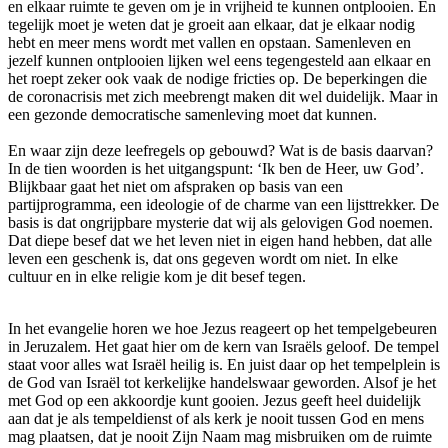
en elkaar ruimte te geven om je in vrijheid te kunnen ontplooien. En
tegelijk moet je weten dat je groeit aan elkaar, dat je elkaar nodig
hebt en meer mens wordt met vallen en opstaan. Samenleven en
jezelf kunnen ontplooien lijken wel eens tegengesteld aan elkaar en
het roept zeker ook vaak de nodige fricties op. De beperkingen die
de coronacrisis met zich meebrengt maken dit wel duidelijk. Maar in
een gezonde democratische samenleving moet dat kunnen.
En waar zijn deze leefregels op gebouwd? Wat is de basis daarvan?
In de tien woorden is het uitgangspunt: ‘Ik ben de Heer, uw God’.
Blijkbaar gaat het niet om afspraken op basis van een
partijprogramma, een ideologie of de charme van een lijsttrekker. De
basis is dat ongrijpbare mysterie dat wij als gelovigen God noemen.
Dat diepe besef dat we het leven niet in eigen hand hebben, dat alle
leven een geschenk is, dat ons gegeven wordt om niet. In elke
cultuur en in elke religie kom je dit besef tegen.
In het evangelie horen we hoe Jezus reageert op het tempelgebeuren
in Jeruzalem. Het gaat hier om de kern van Israëls geloof. De tempel
staat voor alles wat Israël heilig is. En juist daar op het tempelplein is
de God van Israël tot kerkelijke handelswaar geworden. Alsof je het
met God op een akkoordje kunt gooien. Jezus geeft heel duidelijk
aan dat je als tempeldienst of als kerk je nooit tussen God en mens
mag plaatsen, dat je nooit Zijn Naam mag misbruiken om de ruimte