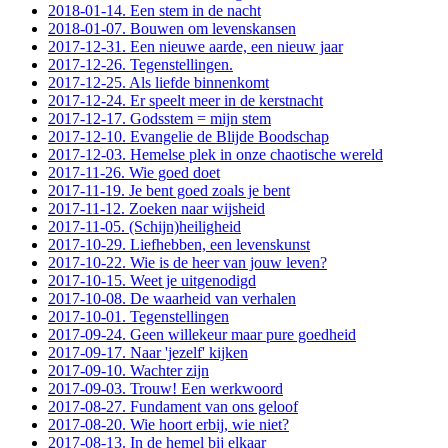
2018-01-14. Een stem in de nacht
2018-01-07. Bouwen om levenskansen
2017-12-31. Een nieuwe aarde, een nieuw jaar
2017-12-26. Tegenstellingen.
2017-12-25. Als liefde binnenkomt
2017-12-24. Er speelt meer in de kerstnacht
2017-12-17. Godsstem = mijn stem
2017-12-10. Evangelie de Blijde Boodschap
2017-12-03. Hemelse plek in onze chaotische wereld
2017-11-26. Wie goed doet
2017-11-19. Je bent goed zoals je bent
2017-11-12. Zoeken naar wijsheid
2017-11-05. (Schijn)heiligheid
2017-10-29. Liefhebben, een levenskunst
2017-10-22. Wie is de heer van jouw leven?
2017-10-15. Weet je uitgenodigd
2017-10-08. De waarheid van verhalen
2017-10-01. Tegenstellingen
2017-09-24. Geen willekeur maar pure goedheid
2017-09-17. Naar 'jezelf' kijken
2017-09-10. Wachter zijn
2017-09-03. Trouw! Een werkwoord
2017-08-27. Fundament van ons geloof
2017-08-20. Wie hoort erbij, wie niet?
2017-08-13. In de hemel bij elkaar