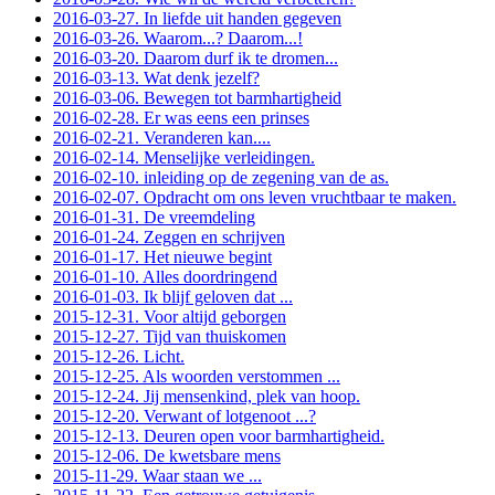
2016-03-27. In liefde uit handen gegeven
2016-03-26. Waarom...? Daarom...!
2016-03-20. Daarom durf ik te dromen...
2016-03-13. Wat denk jezelf?
2016-03-06. Bewegen tot barmhartigheid
2016-02-28. Er was eens een prinses
2016-02-21. Veranderen kan....
2016-02-14. Menselijke verleidingen.
2016-02-10. inleiding op de zegening van de as.
2016-02-07. Opdracht om ons leven vruchtbaar te maken.
2016-01-31. De vreemdeling
2016-01-24. Zeggen en schrijven
2016-01-17. Het nieuwe begint
2016-01-10. Alles doordringend
2016-01-03. Ik blijf geloven dat ...
2015-12-31. Voor altijd geborgen
2015-12-27. Tijd van thuiskomen
2015-12-26. Licht.
2015-12-25. Als woorden verstommen ...
2015-12-24. Jij mensenkind, plek van hoop.
2015-12-20. Verwant of lotgenoot ...?
2015-12-13. Deuren open voor barmhartigheid.
2015-12-06. De kwetsbare mens
2015-11-29. Waar staan we ...