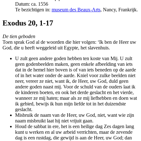
Datum: ca. 1556
Te bezichtigen in:
museum des Beaux-Arts
, Nancy, Frankrijk.
Exodus 20, 1-17
De tien geboden
Toen sprak God al de woorden die hier volgen: ‘Ik ben de Heer uw
God, die u heeft weggeleid uit Egypte, het slavenhuis.
U zult geen andere goden hebben ten koste van Mij. U zult
geen godenbeelden maken, geen enkele afbeelding van iets
dat in de hemel hier boven is of van iets beneden op de aarde
of in het water onder de aarde. Kniel voor zulke beelden niet
neer, vereer ze niet, want ik, de Heer, uw God, duld geen
andere goden naast mij. Voor de schuld van de ouders laat ik
de kinderen boeten, en ook het derde geslacht en het vierde,
wanneer ze mij haten; maar als ze mij liefhebben en doen wat
ik gebied, bewijs ik hun mijn liefde tot in het duizendste
geslacht.
Misbruik de naam van de Heer, uw God, niet, want wie zijn
naam misbruikt laat hij niet vrijuit gaan.
Houd de sabbat in ere, het is een heilige dag Zes dagen lang
kunt u werken en al uw arbeid verrichten, maar de zevende
dag is een rustdag, die gewijd is aan de Heer, uw God; dan