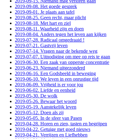
2019-09-15. Niemand mag verloren gaan
2019-09-08. Het goede gesprek
2019-09-01. Je plaats aan tafel
2019-08-25. Geen recht, maar plicht
2019-08-18. Met hart en ziel
2019-08-11. Waarheid zijn en doen
2019-08-04. Anders tegen het leven aan kijken
2019-07-28. Radicaal omgedraaid !
2019-07-21. Gastvrij leven
2019-07-14. Vragen naar de bekende weg
2019-07-07. Uitnodiging om mee op reis te gaan
2019-06-30. Een zaak van opperste concentratie
2019-06-23. Niemand uitgezonderd
2019-06-16. Een Godsbeeld in beweging
2019-06-10. We leven in een onrustige tijd
2019-06-09. Vrijheid is er voor jou
2019-06-02. Liefde en eenheid
2019-05-30. De wolk
2019-05-26. Bewaar het woord
2019-05-19. Aanstekelijk leven
2019-05-12. Doen als zij
2019-05-05. In de sfeer van Pasen
2019-04-28. Horen en zien, tasten en begrijpen
2019-04-22. Getuige met goed nieuws
2019-04-21. Verrijzen en Liefhebben