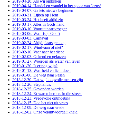
2019-04-20. Als wij omkijken
2019-04-14. Handel en wandel in het spoor van Jezus!
2019-04-07. Ga iets nieuws beginnen
2019-03-31. Lijken op Hem
2019-03-24. Het heeft altijd zin
2019-03-17. Alles in Gods hand
2019-03-10. Vooruit naar vroeger
2019-03-06. Waar is je God ?
2019-03-03. Carnaval
2019-02-24. Altijd plaats genoeg
2019-02-17. Windvaan of niet?
2019-02-10. Vaar naar het diepe
2019-02-03. Gekend en gekozen
2019-01-27. Woorden als water van leven
2019-01-20. Is er nog wijn?
2019-01-13. Waarheid en licht doen
2019-01-06. De weg naar Pasen
2018-12-30. Dat wij hoopvolle mensen zijn
2018-12-26. Stephanus.
2018-12-25. Gevonden worden
2018-12-24. Er waren herders in die streek
2018-12-23. Vredevolle ontmoeting
2018-12-15. Doe het niet uit vrees
2018-12-09. De weg naar vrede
2018-12-02. Onze verantwoordelijkheid