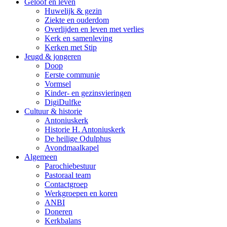
Geloof en leven
Huwelijk & gezin
Ziekte en ouderdom
Overlijden en leven met verlies
Kerk en samenleving
Kerken met Stip
Jeugd & jongeren
Doop
Eerste communie
Vormsel
Kinder- en gezinsvieringen
DigiDulfke
Cultuur & historie
Antoniuskerk
Historie H. Antoniuskerk
De heilige Odulphus
Avondmaalkapel
Algemeen
Parochiebestuur
Pastoraal team
Contactgroep
Werkgroepen en koren
ANBI
Doneren
Kerkbalans