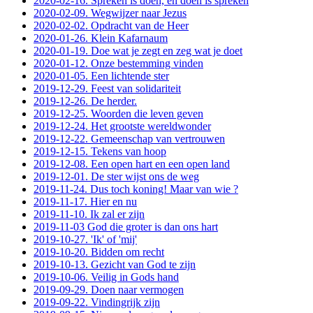
2020-02-16. Spreken is doen, en doen is spreken
2020-02-09. Wegwijzer naar Jezus
2020-02-02. Opdracht van de Heer
2020-01-26. Klein Kafarnaum
2020-01-19. Doe wat je zegt en zeg wat je doet
2020-01-12. Onze bestemming vinden
2020-01-05. Een lichtende ster
2019-12-29. Feest van solidariteit
2019-12-26. De herder.
2019-12-25. Woorden die leven geven
2019-12-24. Het grootste wereldwonder
2019-12-22. Gemeenschap van vertrouwen
2019-12-15. Tekens van hoop
2019-12-08. Een open hart en een open land
2019-12-01. De ster wijst ons de weg
2019-11-24. Dus toch koning! Maar van wie ?
2019-11-17. Hier en nu
2019-11-10. Ik zal er zijn
2019-11-03 God die groter is dan ons hart
2019-10-27. 'Ik' of 'mij'
2019-10-20. Bidden om recht
2019-10-13. Gezicht van God te zijn
2019-10-06. Veilig in Gods hand
2019-09-29. Doen naar vermogen
2019-09-22. Vindingrijk zijn