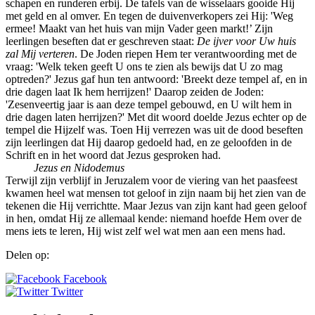
schapen en runderen erbij. De tafels van de wisselaars gooide Hij
met geld en al omver. En tegen de duivenverkopers zei Hij: 'Weg
ermee! Maakt van het huis van mijn Vader geen markt!’ Zijn
leerlingen beseften dat er geschreven staat:
De ijver voor Uw huis
zal Mij verteren
. De Joden riepen Hem ter verantwoording met de
vraag: 'Welk teken geeft U ons te zien als bewijs dat U zo mag
optreden?' Jezus gaf hun ten antwoord: 'Breekt deze tempel af, en in
drie dagen laat Ik hem herrijzen!' Daarop zeiden de Joden:
'Zesenveertig jaar is aan deze tempel gebouwd, en U wilt hem in
drie dagen laten herrijzen?' Met dit woord doelde Jezus echter op de
tempel die Hijzelf was. Toen Hij verrezen was uit de dood beseften
zijn leerlingen dat Hij daarop gedoeld had, en ze geloofden in de
Schrift en in het woord dat Jezus gesproken had.
Jezus en Nidodemus
Terwijl zijn verblijf in Jeruzalem voor de viering van het paasfeest
kwamen heel wat mensen tot geloof in zijn naam bij het zien van de
tekenen die Hij verrichtte. Maar Jezus van zijn kant had geen geloof
in hen, omdat Hij ze allemaal kende: niemand hoefde Hem over de
mens iets te leren, Hij wist zelf wel wat men aan een mens had.
Delen op:
Facebook
Twitter