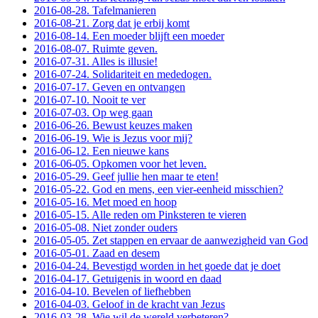
2016-08-28. Tafelmanieren
2016-08-21. Zorg dat je erbij komt
2016-08-14. Een moeder blijft een moeder
2016-08-07. Ruimte geven.
2016-07-31. Alles is illusie!
2016-07-24. Solidariteit en mededogen.
2016-07-17. Geven en ontvangen
2016-07-10. Nooit te ver
2016-07-03. Op weg gaan
2016-06-26. Bewust keuzes maken
2016-06-19. Wie is Jezus voor mij?
2016-06-12. Een nieuwe kans
2016-06-05. Opkomen voor het leven.
2016-05-29. Geef jullie hen maar te eten!
2016-05-22. God en mens, een vier-eenheid misschien?
2016-05-16. Met moed en hoop
2016-05-15. Alle reden om Pinksteren te vieren
2016-05-08. Niet zonder ouders
2016-05-05. Zet stappen en ervaar de aanwezigheid van God
2016-05-01. Zaad en desem
2016-04-24. Bevestigd worden in het goede dat je doet
2016-04-17. Getuigenis in woord en daad
2016-04-10. Bevelen of liefhebben
2016-04-03. Geloof in de kracht van Jezus
2016-03-28. Wie wil de wereld verbeteren?