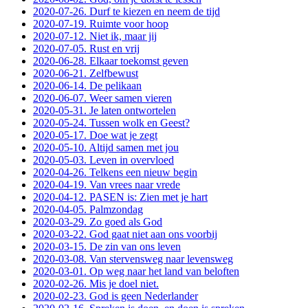
2020-07-26. Durf te kiezen en neem de tijd
2020-07-19. Ruimte voor hoop
2020-07-12. Niet ik, maar jij
2020-07-05. Rust en vrij
2020-06-28. Elkaar toekomst geven
2020-06-21. Zelfbewust
2020-06-14. De pelikaan
2020-06-07. Weer samen vieren
2020-05-31. Je laten ontwortelen
2020-05-24. Tussen wolk en Geest?
2020-05-17. Doe wat je zegt
2020-05-10. Altijd samen met jou
2020-05-03. Leven in overvloed
2020-04-26. Telkens een nieuw begin
2020-04-19. Van vrees naar vrede
2020-04-12. PASEN is: Zien met je hart
2020-04-05. Palmzondag
2020-03-29. Zo goed als God
2020-03-22. God gaat niet aan ons voorbij
2020-03-15. De zin van ons leven
2020-03-08. Van stervensweg naar levensweg
2020-03-01. Op weg naar het land van beloften
2020-02-26. Mis je doel niet.
2020-02-23. God is geen Nederlander