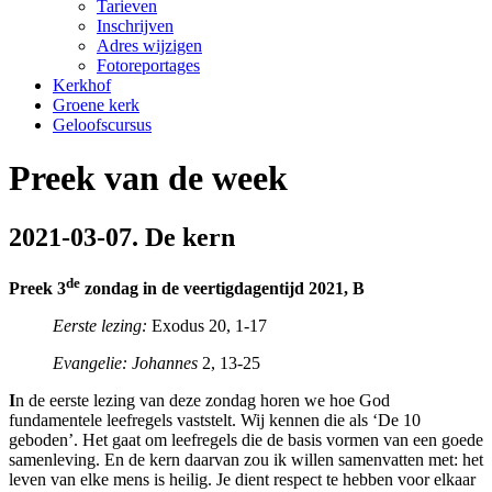
Tarieven
Inschrijven
Adres wijzigen
Fotoreportages
Kerkhof
Groene kerk
Geloofscursus
Preek van de week
2021-03-07. De kern
de
Preek 3
zondag in de veertigdagentijd 2021, B
Eerste lezing:
Exodus 20, 1-17
Evangelie: Johannes
2, 13-25
I
n de eerste lezing van deze zondag horen we hoe God
fundamentele leefregels vaststelt. Wij kennen die als ‘De 10
geboden’. Het gaat om leefregels die de basis vormen van een goede
samenleving. En de kern daarvan zou ik willen samenvatten met: het
leven van elke mens is heilig. Je dient respect te hebben voor elkaar