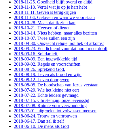
2018-11-25. Goedheid blijft overal en altijd
2018-11-18. Vertel wat je op je hart hebt
2018-11-11. Geven is terugkrijgen
2018-11-04. Geloven en waar we voor staan
2018-10-28. Maak dat ik zien kan
2018-10-21. Heersen of dienen
2018-10-14. Niets hebben, maar alles bezitten
2018-10-07. Twee zullen een zijn
2018-09-30. Ongeacht religie, politiek of afkomst
2018-09-23. Een lichtend vuur dat nooit meer dooft
2018-09-16. Solidariteit.
2018-09-09. Een ingewikkelde tijd
2018-09-02. Regels en voorschriften.
2018-08-26. Sprekend God.
2018-08-19. Leven als brood en wijn
2018-08-12. Leven doorgeven
2018-08-05. De boodschap van Jezus verstaan
2018-07-29. Wie het kleine niet eert
2018-07-22. Echte leiders gevraagd
2018-07-15. Christenzijn, onze levensstijl
2018-07-08. Ruimte voor verwondering
2018-07-01. uitgroeien tot volwassen mensen
2018-06-24. Trouw en vertrouwen
2018-06-17. Dan zal ik zelf
2018-06-10. De mens als God