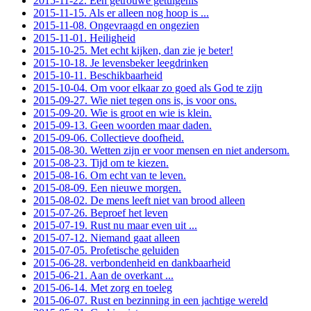
2015-11-22. Een getrouwe getuigenis
2015-11-15. Als er alleen nog hoop is ...
2015-11-08. Ongevraagd en ongezien
2015-11-01. Heiligheid
2015-10-25. Met echt kijken, dan zie je beter!
2015-10-18. Je levensbeker leegdrinken
2015-10-11. Beschikbaarheid
2015-10-04. Om voor elkaar zo goed als God te zijn
2015-09-27. Wie niet tegen ons is, is voor ons.
2015-09-20. Wie is groot en wie is klein.
2015-09-13. Geen woorden maar daden.
2015-09-06. Collectieve doofheid.
2015-08-30. Wetten zijn er voor mensen en niet andersom.
2015-08-23. Tijd om te kiezen.
2015-08-16. Om echt van te leven.
2015-08-09. Een nieuwe morgen.
2015-08-02. De mens leeft niet van brood alleen
2015-07-26. Beproef het leven
2015-07-19. Rust nu maar even uit ...
2015-07-12. Niemand gaat alleen
2015-07-05. Profetische geluiden
2015-06-28. verbondenheid en dankbaarheid
2015-06-21. Aan de overkant ...
2015-06-14. Met zorg en toeleg
2015-06-07. Rust en bezinning in een jachtige wereld