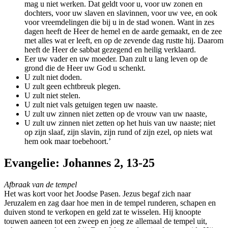
mag u niet werken. Dat geldt voor u, voor uw zonen en
dochters, voor uw slaven en slavinnen, voor uw vee, en ook
voor vreemdelingen die bij u in de stad wonen. Want in zes
dagen heeft de Heer de hemel en de aarde gemaakt, en de zee
met alles wat er leeft, en op de zevende dag rustte hij. Daarom
heeft de Heer de sabbat gezegend en heilig verklaard.
Eer uw vader en uw moeder. Dan zult u lang leven op de
grond die de Heer uw God u schenkt.
U zult niet doden.
U zult geen echtbreuk plegen.
U zult niet stelen.
U zult niet vals getuigen tegen uw naaste.
U zult uw zinnen niet zetten op de vrouw van uw naaste,
U zult uw zinnen niet zetten op het huis van uw naaste; niet
op zijn slaaf, zijn slavin, zijn rund of zijn ezel, op niets wat
hem ook maar toebehoort.’
Evangelie: Johannes 2, 13-25
Afbraak van de tempel
Het was kort voor het Joodse Pasen. Jezus begaf zich naar
Jeruzalem en zag daar hoe men in de tempel runderen, schapen en
duiven stond te verkopen en geld zat te wisselen. Hij knoopte
touwen aaneen tot een zweep en joeg ze allemaal de tempel uit,