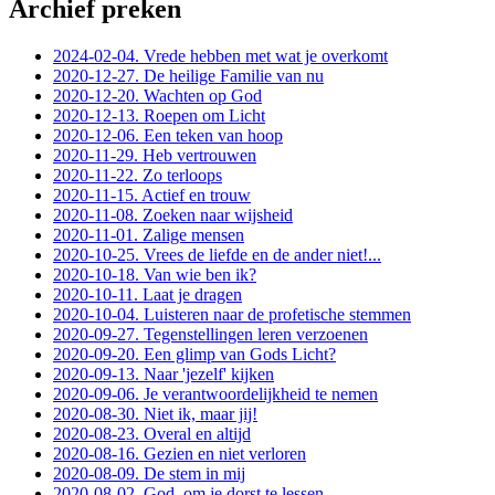
Archief preken
2024-02-04. Vrede hebben met wat je overkomt
2020-12-27. De heilige Familie van nu
2020-12-20. Wachten op God
2020-12-13. Roepen om Licht
2020-12-06. Een teken van hoop
2020-11-29. Heb vertrouwen
2020-11-22. Zo terloops
2020-11-15. Actief en trouw
2020-11-08. Zoeken naar wijsheid
2020-11-01. Zalige mensen
2020-10-25. Vrees de liefde en de ander niet!...
2020-10-18. Van wie ben ik?
2020-10-11. Laat je dragen
2020-10-04. Luisteren naar de profetische stemmen
2020-09-27. Tegenstellingen leren verzoenen
2020-09-20. Een glimp van Gods Licht?
2020-09-13. Naar 'jezelf' kijken
2020-09-06. Je verantwoordelijkheid te nemen
2020-08-30. Niet ik, maar jij!
2020-08-23. Overal en altijd
2020-08-16. Gezien en niet verloren
2020-08-09. De stem in mij
2020-08-02. God, om je dorst te lessen