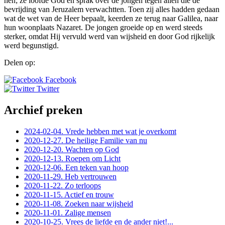
hen; ze loofde God en sprak over de jongen tegen allen die de
bevrijding van Jeruzalem verwachtten. Toen zij alles hadden gedaan
wat de wet van de Heer bepaalt, keerden ze terug naar Galilea, naar
hun woonplaats Nazaret. De jongen groeide op en werd steeds
sterker, omdat Hij vervuld werd van wijsheid en door God rijkelijk
werd begunstigd.
Delen op:
Facebook
Twitter
Archief preken
2024-02-04. Vrede hebben met wat je overkomt
2020-12-27. De heilige Familie van nu
2020-12-20. Wachten op God
2020-12-13. Roepen om Licht
2020-12-06. Een teken van hoop
2020-11-29. Heb vertrouwen
2020-11-22. Zo terloops
2020-11-15. Actief en trouw
2020-11-08. Zoeken naar wijsheid
2020-11-01. Zalige mensen
2020-10-25. Vrees de liefde en de ander niet!...