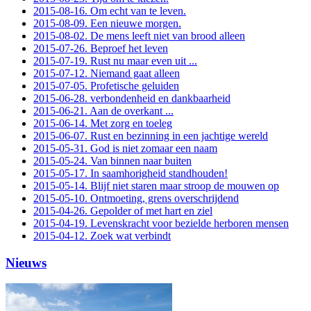
2015-08-16. Om echt van te leven.
2015-08-09. Een nieuwe morgen.
2015-08-02. De mens leeft niet van brood alleen
2015-07-26. Beproef het leven
2015-07-19. Rust nu maar even uit ...
2015-07-12. Niemand gaat alleen
2015-07-05. Profetische geluiden
2015-06-28. verbondenheid en dankbaarheid
2015-06-21. Aan de overkant ...
2015-06-14. Met zorg en toeleg
2015-06-07. Rust en bezinning in een jachtige wereld
2015-05-31. God is niet zomaar een naam
2015-05-24. Van binnen naar buiten
2015-05-17. In saamhorigheid standhouden!
2015-05-14. Blijf niet staren maar stroop de mouwen op
2015-05-10. Ontmoeting, grens overschrijdend
2015-04-26. Gepolder of met hart en ziel
2015-04-19. Levenskracht voor bezielde herboren mensen
2015-04-12. Zoek wat verbindt
Nieuws