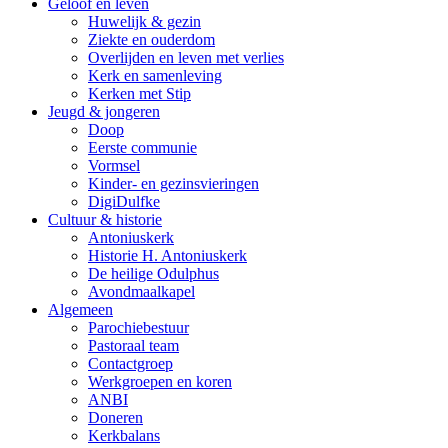
Geloof en leven
Huwelijk & gezin
Ziekte en ouderdom
Overlijden en leven met verlies
Kerk en samenleving
Kerken met Stip
Jeugd & jongeren
Doop
Eerste communie
Vormsel
Kinder- en gezinsvieringen
DigiDulfke
Cultuur & historie
Antoniuskerk
Historie H. Antoniuskerk
De heilige Odulphus
Avondmaalkapel
Algemeen
Parochiebestuur
Pastoraal team
Contactgroep
Werkgroepen en koren
ANBI
Doneren
Kerkbalans