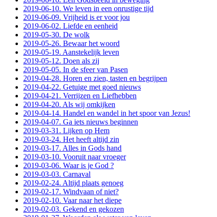
2019-06-10. We leven in een onrustige tijd
2019-06-09. Vrijheid is er voor jou
2019-06-02. Liefde en eenheid
2019-05-30. De wolk
2019-05-26. Bewaar het woord
2019-05-19. Aanstekelijk leven
2019-05-12. Doen als zij
2019-05-05. In de sfeer van Pasen
2019-04-28. Horen en zien, tasten en begrijpen
2019-04-22. Getuige met goed nieuws
2019-04-21. Verrijzen en Liefhebben
2019-04-20. Als wij omkijken
2019-04-14. Handel en wandel in het spoor van Jezus!
2019-04-07. Ga iets nieuws beginnen
2019-03-31. Lijken op Hem
2019-03-24. Het heeft altijd zin
2019-03-17. Alles in Gods hand
2019-03-10. Vooruit naar vroeger
2019-03-06. Waar is je God ?
2019-03-03. Carnaval
2019-02-24. Altijd plaats genoeg
2019-02-17. Windvaan of niet?
2019-02-10. Vaar naar het diepe
2019-02-03. Gekend en gekozen