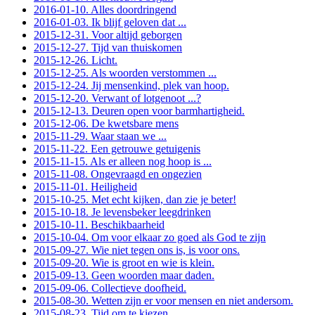
2016-01-10. Alles doordringend
2016-01-03. Ik blijf geloven dat ...
2015-12-31. Voor altijd geborgen
2015-12-27. Tijd van thuiskomen
2015-12-26. Licht.
2015-12-25. Als woorden verstommen ...
2015-12-24. Jij mensenkind, plek van hoop.
2015-12-20. Verwant of lotgenoot ...?
2015-12-13. Deuren open voor barmhartigheid.
2015-12-06. De kwetsbare mens
2015-11-29. Waar staan we ...
2015-11-22. Een getrouwe getuigenis
2015-11-15. Als er alleen nog hoop is ...
2015-11-08. Ongevraagd en ongezien
2015-11-01. Heiligheid
2015-10-25. Met echt kijken, dan zie je beter!
2015-10-18. Je levensbeker leegdrinken
2015-10-11. Beschikbaarheid
2015-10-04. Om voor elkaar zo goed als God te zijn
2015-09-27. Wie niet tegen ons is, is voor ons.
2015-09-20. Wie is groot en wie is klein.
2015-09-13. Geen woorden maar daden.
2015-09-06. Collectieve doofheid.
2015-08-30. Wetten zijn er voor mensen en niet andersom.
2015-08-23. Tijd om te kiezen.