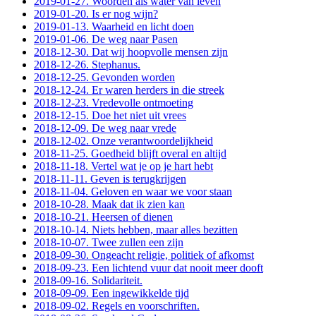
2019-01-27. Woorden als water van leven
2019-01-20. Is er nog wijn?
2019-01-13. Waarheid en licht doen
2019-01-06. De weg naar Pasen
2018-12-30. Dat wij hoopvolle mensen zijn
2018-12-26. Stephanus.
2018-12-25. Gevonden worden
2018-12-24. Er waren herders in die streek
2018-12-23. Vredevolle ontmoeting
2018-12-15. Doe het niet uit vrees
2018-12-09. De weg naar vrede
2018-12-02. Onze verantwoordelijkheid
2018-11-25. Goedheid blijft overal en altijd
2018-11-18. Vertel wat je op je hart hebt
2018-11-11. Geven is terugkrijgen
2018-11-04. Geloven en waar we voor staan
2018-10-28. Maak dat ik zien kan
2018-10-21. Heersen of dienen
2018-10-14. Niets hebben, maar alles bezitten
2018-10-07. Twee zullen een zijn
2018-09-30. Ongeacht religie, politiek of afkomst
2018-09-23. Een lichtend vuur dat nooit meer dooft
2018-09-16. Solidariteit.
2018-09-09. Een ingewikkelde tijd
2018-09-02. Regels en voorschriften.