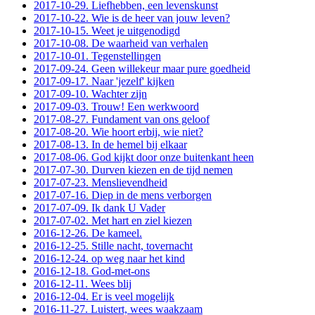
2017-10-29. Liefhebben, een levenskunst
2017-10-22. Wie is de heer van jouw leven?
2017-10-15. Weet je uitgenodigd
2017-10-08. De waarheid van verhalen
2017-10-01. Tegenstellingen
2017-09-24. Geen willekeur maar pure goedheid
2017-09-17. Naar 'jezelf' kijken
2017-09-10. Wachter zijn
2017-09-03. Trouw! Een werkwoord
2017-08-27. Fundament van ons geloof
2017-08-20. Wie hoort erbij, wie niet?
2017-08-13. In de hemel bij elkaar
2017-08-06. God kijkt door onze buitenkant heen
2017-07-30. Durven kiezen en de tijd nemen
2017-07-23. Menslievendheid
2017-07-16. Diep in de mens verborgen
2017-07-09. Ik dank U Vader
2017-07-02. Met hart en ziel kiezen
2016-12-26. De kameel.
2016-12-25. Stille nacht, tovernacht
2016-12-24. op weg naar het kind
2016-12-18. God-met-ons
2016-12-11. Wees blij
2016-12-04. Er is veel mogelijk
2016-11-27. Luistert, wees waakzaam