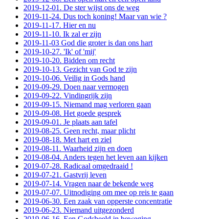
2019-12-01. De ster wijst ons de weg
2019-11-24. Dus toch koning! Maar van wie ?
2019-11-17. Hier en nu
2019-11-10. Ik zal er zijn
2019-11-03 God die groter is dan ons hart
2019-10-27. 'Ik' of 'mij'
2019-10-20. Bidden om recht
2019-10-13. Gezicht van God te zijn
2019-10-06. Veilig in Gods hand
2019-09-29. Doen naar vermogen
2019-09-22. Vindingrijk zijn
2019-09-15. Niemand mag verloren gaan
2019-09-08. Het goede gesprek
2019-09-01. Je plaats aan tafel
2019-08-25. Geen recht, maar plicht
2019-08-18. Met hart en ziel
2019-08-11. Waarheid zijn en doen
2019-08-04. Anders tegen het leven aan kijken
2019-07-28. Radicaal omgedraaid !
2019-07-21. Gastvrij leven
2019-07-14. Vragen naar de bekende weg
2019-07-07. Uitnodiging om mee op reis te gaan
2019-06-30. Een zaak van opperste concentratie
2019-06-23. Niemand uitgezonderd
2019-06-16. Een Godsbeeld in beweging