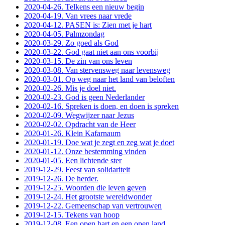
2020-04-26. Telkens een nieuw begin
2020-04-19. Van vrees naar vrede
2020-04-12. PASEN is: Zien met je hart
2020-04-05. Palmzondag
2020-03-29. Zo goed als God
2020-03-22. God gaat niet aan ons voorbij
2020-03-15. De zin van ons leven
2020-03-08. Van stervensweg naar levensweg
2020-03-01. Op weg naar het land van beloften
2020-02-26. Mis je doel niet.
2020-02-23. God is geen Nederlander
2020-02-16. Spreken is doen, en doen is spreken
2020-02-09. Wegwijzer naar Jezus
2020-02-02. Opdracht van de Heer
2020-01-26. Klein Kafarnaum
2020-01-19. Doe wat je zegt en zeg wat je doet
2020-01-12. Onze bestemming vinden
2020-01-05. Een lichtende ster
2019-12-29. Feest van solidariteit
2019-12-26. De herder.
2019-12-25. Woorden die leven geven
2019-12-24. Het grootste wereldwonder
2019-12-22. Gemeenschap van vertrouwen
2019-12-15. Tekens van hoop
2019-12-08. Een open hart en een open land