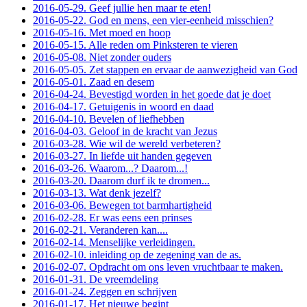
2016-05-29. Geef jullie hen maar te eten!
2016-05-22. God en mens, een vier-eenheid misschien?
2016-05-16. Met moed en hoop
2016-05-15. Alle reden om Pinksteren te vieren
2016-05-08. Niet zonder ouders
2016-05-05. Zet stappen en ervaar de aanwezigheid van God
2016-05-01. Zaad en desem
2016-04-24. Bevestigd worden in het goede dat je doet
2016-04-17. Getuigenis in woord en daad
2016-04-10. Bevelen of liefhebben
2016-04-03. Geloof in de kracht van Jezus
2016-03-28. Wie wil de wereld verbeteren?
2016-03-27. In liefde uit handen gegeven
2016-03-26. Waarom...? Daarom...!
2016-03-20. Daarom durf ik te dromen...
2016-03-13. Wat denk jezelf?
2016-03-06. Bewegen tot barmhartigheid
2016-02-28. Er was eens een prinses
2016-02-21. Veranderen kan....
2016-02-14. Menselijke verleidingen.
2016-02-10. inleiding op de zegening van de as.
2016-02-07. Opdracht om ons leven vruchtbaar te maken.
2016-01-31. De vreemdeling
2016-01-24. Zeggen en schrijven
2016-01-17. Het nieuwe begint