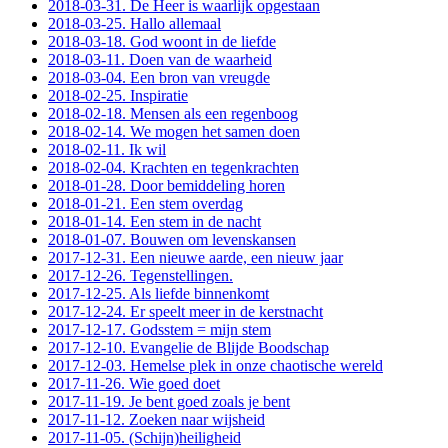
2018-03-31. De Heer is waarlijk opgestaan
2018-03-25. Hallo allemaal
2018-03-18. God woont in de liefde
2018-03-11. Doen van de waarheid
2018-03-04. Een bron van vreugde
2018-02-25. Inspiratie
2018-02-18. Mensen als een regenboog
2018-02-14. We mogen het samen doen
2018-02-11. Ik wil
2018-02-04. Krachten en tegenkrachten
2018-01-28. Door bemiddeling horen
2018-01-21. Een stem overdag
2018-01-14. Een stem in de nacht
2018-01-07. Bouwen om levenskansen
2017-12-31. Een nieuwe aarde, een nieuw jaar
2017-12-26. Tegenstellingen.
2017-12-25. Als liefde binnenkomt
2017-12-24. Er speelt meer in de kerstnacht
2017-12-17. Godsstem = mijn stem
2017-12-10. Evangelie de Blijde Boodschap
2017-12-03. Hemelse plek in onze chaotische wereld
2017-11-26. Wie goed doet
2017-11-19. Je bent goed zoals je bent
2017-11-12. Zoeken naar wijsheid
2017-11-05. (Schijn)heiligheid