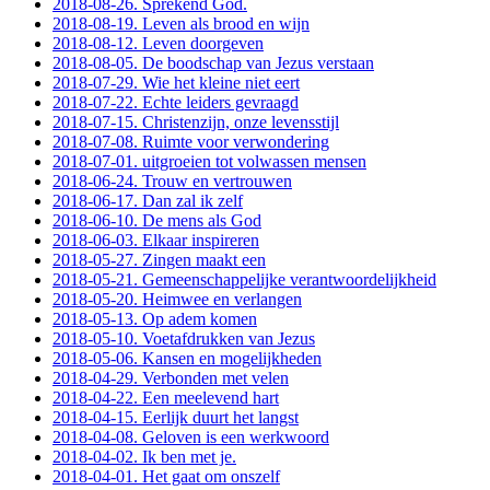
2018-08-26. Sprekend God.
2018-08-19. Leven als brood en wijn
2018-08-12. Leven doorgeven
2018-08-05. De boodschap van Jezus verstaan
2018-07-29. Wie het kleine niet eert
2018-07-22. Echte leiders gevraagd
2018-07-15. Christenzijn, onze levensstijl
2018-07-08. Ruimte voor verwondering
2018-07-01. uitgroeien tot volwassen mensen
2018-06-24. Trouw en vertrouwen
2018-06-17. Dan zal ik zelf
2018-06-10. De mens als God
2018-06-03. Elkaar inspireren
2018-05-27. Zingen maakt een
2018-05-21. Gemeenschappelijke verantwoordelijkheid
2018-05-20. Heimwee en verlangen
2018-05-13. Op adem komen
2018-05-10. Voetafdrukken van Jezus
2018-05-06. Kansen en mogelijkheden
2018-04-29. Verbonden met velen
2018-04-22. Een meelevend hart
2018-04-15. Eerlijk duurt het langst
2018-04-08. Geloven is een werkwoord
2018-04-02. Ik ben met je.
2018-04-01. Het gaat om onszelf