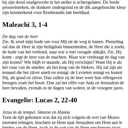
bij zijn dood onafgewerkt in het atelier is achtergelaten. De brede
penseelstreken, de donkere ondergrond en de dik aangebrachte kleur
zijn kenmerkend voor Rembrandts late beeldtaal.
Maleachi 3, 1-4
De dag van de heer
Zie, Ik zend mijn bode om voor Mij uit de weg te banen. Plotseling
zal dan de Heer in zijn heiligdom binnentreden, de Heer die u zoekt,
de bode van het verbond, naar wie u met vreugde uitkijkt. Zie, Hij
komt - zegt de heer van de machten. Maar wie verdraagt de dag van
zijn komst? Wie blijft er staande, als Hij verschijnt? Want Hij is als
het vuur van de smelter, als het loog van de blekers. Hij zal zijn als
iemand die het zilver smelt en reinigt: de Levieten reinigt en loutert
Hij, als goud en zilver. Dan zullen zij de heer weer hun offergaven
brengen zoals het hoort. Dan zal het offer van Juda en Jeruzalem de
heer bevallen, evenals in de dagen van weleer, in de vroegere jaren.
Evangelie: Lucas 2, 22-40
Jezus in de tempel. Simeon en Hanna
Toen de tijd gekomen was dat zij zich volgens de wet van Mozes
moesten reinigen, brachten ze Hem naar Jeruzalem om Hem aan te
bieden aan de Heer, zoals in de wet van de Heer geschreven staat: