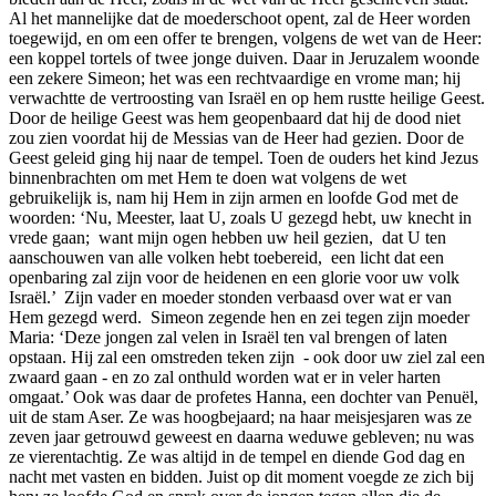
Al het mannelijke dat de moederschoot opent, zal de Heer worden
toegewijd, en om een offer te brengen, volgens de wet van de Heer:
een koppel tortels of twee jonge duiven. Daar in Jeruzalem woonde
een zekere Simeon; het was een rechtvaardige en vrome man; hij
verwachtte de vertroosting van Israël en op hem rustte heilige Geest.
Door de heilige Geest was hem geopenbaard dat hij de dood niet
zou zien voordat hij de Messias van de Heer had gezien. Door de
Geest geleid ging hij naar de tempel. Toen de ouders het kind Jezus
binnenbrachten om met Hem te doen wat volgens de wet
gebruikelijk is, nam hij Hem in zijn armen en loofde God met de
woorden: ‘Nu, Meester, laat U, zoals U gezegd hebt, uw knecht in
vrede gaan; want mijn ogen hebben uw heil gezien, dat U ten
aanschouwen van alle volken hebt toebereid, een licht dat een
openbaring zal zijn voor de heidenen en een glorie voor uw volk
Israël.’ Zijn vader en moeder stonden verbaasd over wat er van
Hem gezegd werd. Simeon zegende hen en zei tegen zijn moeder
Maria: ‘Deze jongen zal velen in Israël ten val brengen of laten
opstaan. Hij zal een omstreden teken zijn - ook door uw ziel zal een
zwaard gaan - en zo zal onthuld worden wat er in veler harten
omgaat.’ Ook was daar de profetes Hanna, een dochter van Penuël,
uit de stam Aser. Ze was hoogbejaard; na haar meisjesjaren was ze
zeven jaar getrouwd geweest en daarna weduwe gebleven; nu was
ze vierentachtig. Ze was altijd in de tempel en diende God dag en
nacht met vasten en bidden. Juist op dit moment voegde ze zich bij