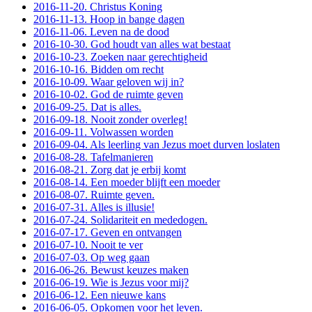
2016-11-20. Christus Koning
2016-11-13. Hoop in bange dagen
2016-11-06. Leven na de dood
2016-10-30. God houdt van alles wat bestaat
2016-10-23. Zoeken naar gerechtigheid
2016-10-16. Bidden om recht
2016-10-09. Waar geloven wij in?
2016-10-02. God de ruimte geven
2016-09-25. Dat is alles.
2016-09-18. Nooit zonder overleg!
2016-09-11. Volwassen worden
2016-09-04. Als leerling van Jezus moet durven loslaten
2016-08-28. Tafelmanieren
2016-08-21. Zorg dat je erbij komt
2016-08-14. Een moeder blijft een moeder
2016-08-07. Ruimte geven.
2016-07-31. Alles is illusie!
2016-07-24. Solidariteit en mededogen.
2016-07-17. Geven en ontvangen
2016-07-10. Nooit te ver
2016-07-03. Op weg gaan
2016-06-26. Bewust keuzes maken
2016-06-19. Wie is Jezus voor mij?
2016-06-12. Een nieuwe kans
2016-06-05. Opkomen voor het leven.