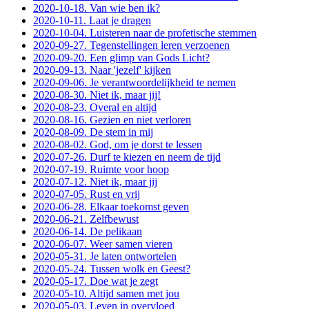
2020-10-18. Van wie ben ik?
2020-10-11. Laat je dragen
2020-10-04. Luisteren naar de profetische stemmen
2020-09-27. Tegenstellingen leren verzoenen
2020-09-20. Een glimp van Gods Licht?
2020-09-13. Naar 'jezelf' kijken
2020-09-06. Je verantwoordelijkheid te nemen
2020-08-30. Niet ik, maar jij!
2020-08-23. Overal en altijd
2020-08-16. Gezien en niet verloren
2020-08-09. De stem in mij
2020-08-02. God, om je dorst te lessen
2020-07-26. Durf te kiezen en neem de tijd
2020-07-19. Ruimte voor hoop
2020-07-12. Niet ik, maar jij
2020-07-05. Rust en vrij
2020-06-28. Elkaar toekomst geven
2020-06-21. Zelfbewust
2020-06-14. De pelikaan
2020-06-07. Weer samen vieren
2020-05-31. Je laten ontwortelen
2020-05-24. Tussen wolk en Geest?
2020-05-17. Doe wat je zegt
2020-05-10. Altijd samen met jou
2020-05-03. Leven in overvloed