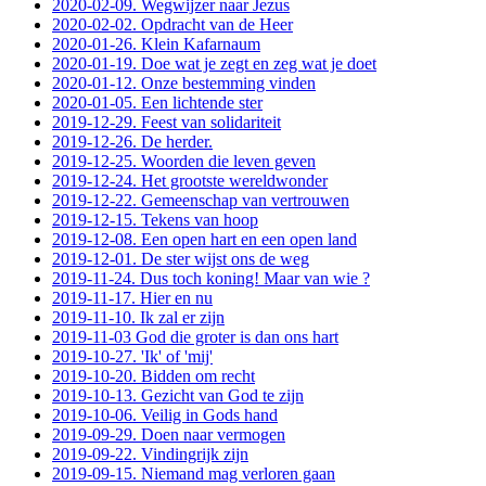
2020-02-09. Wegwijzer naar Jezus
2020-02-02. Opdracht van de Heer
2020-01-26. Klein Kafarnaum
2020-01-19. Doe wat je zegt en zeg wat je doet
2020-01-12. Onze bestemming vinden
2020-01-05. Een lichtende ster
2019-12-29. Feest van solidariteit
2019-12-26. De herder.
2019-12-25. Woorden die leven geven
2019-12-24. Het grootste wereldwonder
2019-12-22. Gemeenschap van vertrouwen
2019-12-15. Tekens van hoop
2019-12-08. Een open hart en een open land
2019-12-01. De ster wijst ons de weg
2019-11-24. Dus toch koning! Maar van wie ?
2019-11-17. Hier en nu
2019-11-10. Ik zal er zijn
2019-11-03 God die groter is dan ons hart
2019-10-27. 'Ik' of 'mij'
2019-10-20. Bidden om recht
2019-10-13. Gezicht van God te zijn
2019-10-06. Veilig in Gods hand
2019-09-29. Doen naar vermogen
2019-09-22. Vindingrijk zijn
2019-09-15. Niemand mag verloren gaan