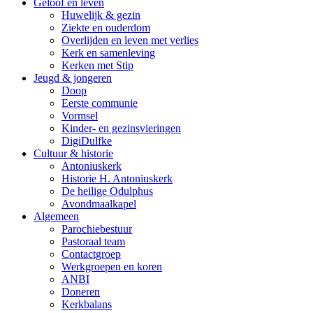
Geloof en leven
Huwelijk & gezin
Ziekte en ouderdom
Overlijden en leven met verlies
Kerk en samenleving
Kerken met Stip
Jeugd & jongeren
Doop
Eerste communie
Vormsel
Kinder- en gezinsvieringen
DigiDulfke
Cultuur & historie
Antoniuskerk
Historie H. Antoniuskerk
De heilige Odulphus
Avondmaalkapel
Algemeen
Parochiebestuur
Pastoraal team
Contactgroep
Werkgroepen en koren
ANBI
Doneren
Kerkbalans