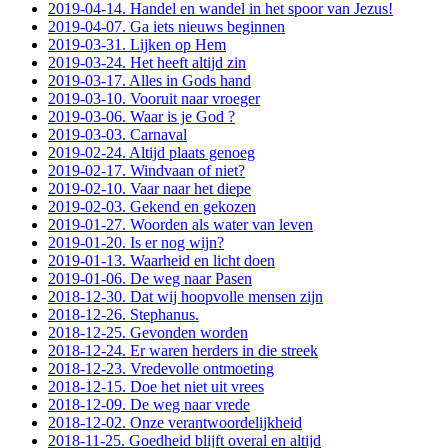
2019-04-14. Handel en wandel in het spoor van Jezus!
2019-04-07. Ga iets nieuws beginnen
2019-03-31. Lijken op Hem
2019-03-24. Het heeft altijd zin
2019-03-17. Alles in Gods hand
2019-03-10. Vooruit naar vroeger
2019-03-06. Waar is je God ?
2019-03-03. Carnaval
2019-02-24. Altijd plaats genoeg
2019-02-17. Windvaan of niet?
2019-02-10. Vaar naar het diepe
2019-02-03. Gekend en gekozen
2019-01-27. Woorden als water van leven
2019-01-20. Is er nog wijn?
2019-01-13. Waarheid en licht doen
2019-01-06. De weg naar Pasen
2018-12-30. Dat wij hoopvolle mensen zijn
2018-12-26. Stephanus.
2018-12-25. Gevonden worden
2018-12-24. Er waren herders in die streek
2018-12-23. Vredevolle ontmoeting
2018-12-15. Doe het niet uit vrees
2018-12-09. De weg naar vrede
2018-12-02. Onze verantwoordelijkheid
2018-11-25. Goedheid blijft overal en altijd