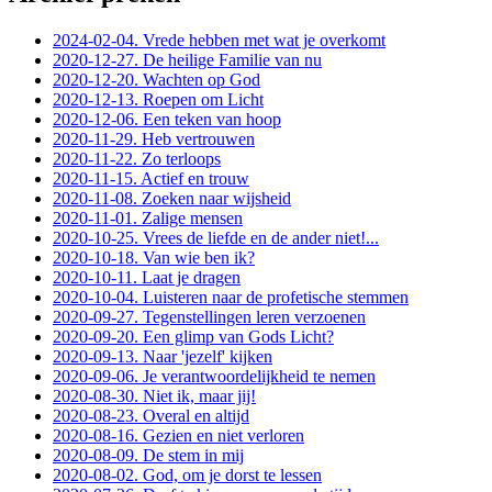
2024-02-04. Vrede hebben met wat je overkomt
2020-12-27. De heilige Familie van nu
2020-12-20. Wachten op God
2020-12-13. Roepen om Licht
2020-12-06. Een teken van hoop
2020-11-29. Heb vertrouwen
2020-11-22. Zo terloops
2020-11-15. Actief en trouw
2020-11-08. Zoeken naar wijsheid
2020-11-01. Zalige mensen
2020-10-25. Vrees de liefde en de ander niet!...
2020-10-18. Van wie ben ik?
2020-10-11. Laat je dragen
2020-10-04. Luisteren naar de profetische stemmen
2020-09-27. Tegenstellingen leren verzoenen
2020-09-20. Een glimp van Gods Licht?
2020-09-13. Naar 'jezelf' kijken
2020-09-06. Je verantwoordelijkheid te nemen
2020-08-30. Niet ik, maar jij!
2020-08-23. Overal en altijd
2020-08-16. Gezien en niet verloren
2020-08-09. De stem in mij
2020-08-02. God, om je dorst te lessen