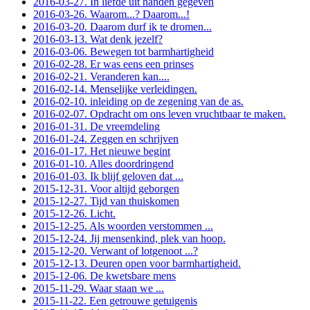
2016-03-27. In liefde uit handen gegeven
2016-03-26. Waarom...? Daarom...!
2016-03-20. Daarom durf ik te dromen...
2016-03-13. Wat denk jezelf?
2016-03-06. Bewegen tot barmhartigheid
2016-02-28. Er was eens een prinses
2016-02-21. Veranderen kan....
2016-02-14. Menselijke verleidingen.
2016-02-10. inleiding op de zegening van de as.
2016-02-07. Opdracht om ons leven vruchtbaar te maken.
2016-01-31. De vreemdeling
2016-01-24. Zeggen en schrijven
2016-01-17. Het nieuwe begint
2016-01-10. Alles doordringend
2016-01-03. Ik blijf geloven dat ...
2015-12-31. Voor altijd geborgen
2015-12-27. Tijd van thuiskomen
2015-12-26. Licht.
2015-12-25. Als woorden verstommen ...
2015-12-24. Jij mensenkind, plek van hoop.
2015-12-20. Verwant of lotgenoot ...?
2015-12-13. Deuren open voor barmhartigheid.
2015-12-06. De kwetsbare mens
2015-11-29. Waar staan we ...
2015-11-22. Een getrouwe getuigenis