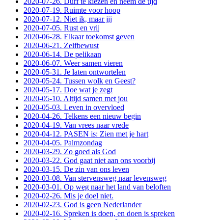
2020-07-26. Durf te kiezen en neem de tijd
2020-07-19. Ruimte voor hoop
2020-07-12. Niet ik, maar jij
2020-07-05. Rust en vrij
2020-06-28. Elkaar toekomst geven
2020-06-21. Zelfbewust
2020-06-14. De pelikaan
2020-06-07. Weer samen vieren
2020-05-31. Je laten ontwortelen
2020-05-24. Tussen wolk en Geest?
2020-05-17. Doe wat je zegt
2020-05-10. Altijd samen met jou
2020-05-03. Leven in overvloed
2020-04-26. Telkens een nieuw begin
2020-04-19. Van vrees naar vrede
2020-04-12. PASEN is: Zien met je hart
2020-04-05. Palmzondag
2020-03-29. Zo goed als God
2020-03-22. God gaat niet aan ons voorbij
2020-03-15. De zin van ons leven
2020-03-08. Van stervensweg naar levensweg
2020-03-01. Op weg naar het land van beloften
2020-02-26. Mis je doel niet.
2020-02-23. God is geen Nederlander
2020-02-16. Spreken is doen, en doen is spreken