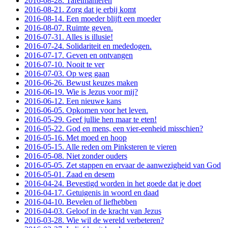
2016-08-28. Tafelmanieren
2016-08-21. Zorg dat je erbij komt
2016-08-14. Een moeder blijft een moeder
2016-08-07. Ruimte geven.
2016-07-31. Alles is illusie!
2016-07-24. Solidariteit en mededogen.
2016-07-17. Geven en ontvangen
2016-07-10. Nooit te ver
2016-07-03. Op weg gaan
2016-06-26. Bewust keuzes maken
2016-06-19. Wie is Jezus voor mij?
2016-06-12. Een nieuwe kans
2016-06-05. Opkomen voor het leven.
2016-05-29. Geef jullie hen maar te eten!
2016-05-22. God en mens, een vier-eenheid misschien?
2016-05-16. Met moed en hoop
2016-05-15. Alle reden om Pinksteren te vieren
2016-05-08. Niet zonder ouders
2016-05-05. Zet stappen en ervaar de aanwezigheid van God
2016-05-01. Zaad en desem
2016-04-24. Bevestigd worden in het goede dat je doet
2016-04-17. Getuigenis in woord en daad
2016-04-10. Bevelen of liefhebben
2016-04-03. Geloof in de kracht van Jezus
2016-03-28. Wie wil de wereld verbeteren?