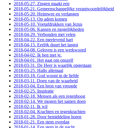
2018-05-27. Zingen maakt een
2018-05-21. Gemeenschappelijke verantwoordelijkheid
2018-05-20. Heimwee en verlangen
2018-05-13. Op adem komen
2018-05-10. Voetafdrukken van Jezus
2018-05-06. Kansen en mogelijkheden
2018-04-29. Verbonden met velen
2018-04-22. Een meelevend hart
2018-04-15. Eerlijk duurt het langst
2018-04-08. Geloven is een werkwoord
2018-04-02. Ik ben met je.
2018-04-01. Het gaat om onszelf
2018-03-31. De Heer is waarlijk opgestaan
2018-03-25. Hallo allemaal
2018-03-18. God woont in de liefde
2018-03-11. Doen van de waarheid
2018-03-04. Een bron van vreugde
2018-02-25. Inspiratie
2018-02-18. Mensen als een regenboog
2018-02-14. We mogen het samen doen
2018-02-11. Ik wil
2018-02-04. Krachten en tegenkrachten
2018-01-28. Door bemiddeling horen
2018-01-21. Een stem overdag
2018-01-14. Een stem in de nacht