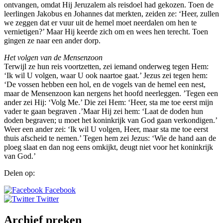
ontvangen, omdat Hij Jeruzalem als reisdoel had gekozen. Toen de
leerlingen Jakobus en Johannes dat merkten, zeiden ze: ‘Heer, zullen
we zeggen dat er vuur uit de hemel moet neerdalen om hen te
vernietigen?’ Maar Hij keerde zich om en wees hen terecht. Toen
gingen ze naar een ander dorp.
Het volgen van de Mensenzoon
Terwijl ze hun reis voortzetten, zei iemand onderweg tegen Hem:
‘Ik wil U volgen, waar U ook naartoe gaat.’ Jezus zei tegen hem:
‘De vossen hebben een hol, en de vogels van de hemel een nest,
maar de Mensenzoon kan nergens het hoofd neerleggen. ’Tegen een
ander zei Hij: ‘Volg Me.’ Die zei Hem: ‘Heer, sta me toe eerst mijn
vader te gaan begraven .’Maar Hij zei hem: ‘Laat de doden hun
doden begraven; u moet het koninkrijk van God gaan verkondigen.’
Weer een ander zei: ‘Ik wil U volgen, Heer, maar sta me toe eerst
thuis afscheid te nemen.’ Tegen hem zei Jezus: ‘Wie de hand aan de
ploeg slaat en dan nog eens omkijkt, deugt niet voor het koninkrijk
van God.’
Delen op:
Facebook
Twitter
Archief preken