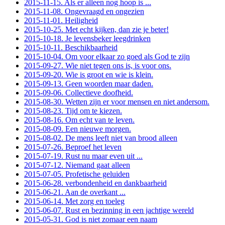
2015-11-15. Als er alleen nog hoop is ...
2015-11-08. Ongevraagd en ongezien
2015-11-01. Heiligheid
2015-10-25. Met echt kijken, dan zie je beter!
2015-10-18. Je levensbeker leegdrinken
2015-10-11. Beschikbaarheid
2015-10-04. Om voor elkaar zo goed als God te zijn
2015-09-27. Wie niet tegen ons is, is voor ons.
2015-09-20. Wie is groot en wie is klein.
2015-09-13. Geen woorden maar daden.
2015-09-06. Collectieve doofheid.
2015-08-30. Wetten zijn er voor mensen en niet andersom.
2015-08-23. Tijd om te kiezen.
2015-08-16. Om echt van te leven.
2015-08-09. Een nieuwe morgen.
2015-08-02. De mens leeft niet van brood alleen
2015-07-26. Beproef het leven
2015-07-19. Rust nu maar even uit ...
2015-07-12. Niemand gaat alleen
2015-07-05. Profetische geluiden
2015-06-28. verbondenheid en dankbaarheid
2015-06-21. Aan de overkant ...
2015-06-14. Met zorg en toeleg
2015-06-07. Rust en bezinning in een jachtige wereld
2015-05-31. God is niet zomaar een naam