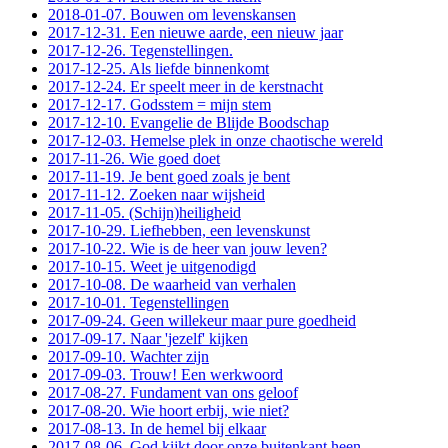
2018-01-07. Bouwen om levenskansen
2017-12-31. Een nieuwe aarde, een nieuw jaar
2017-12-26. Tegenstellingen.
2017-12-25. Als liefde binnenkomt
2017-12-24. Er speelt meer in de kerstnacht
2017-12-17. Godsstem = mijn stem
2017-12-10. Evangelie de Blijde Boodschap
2017-12-03. Hemelse plek in onze chaotische wereld
2017-11-26. Wie goed doet
2017-11-19. Je bent goed zoals je bent
2017-11-12. Zoeken naar wijsheid
2017-11-05. (Schijn)heiligheid
2017-10-29. Liefhebben, een levenskunst
2017-10-22. Wie is de heer van jouw leven?
2017-10-15. Weet je uitgenodigd
2017-10-08. De waarheid van verhalen
2017-10-01. Tegenstellingen
2017-09-24. Geen willekeur maar pure goedheid
2017-09-17. Naar 'jezelf' kijken
2017-09-10. Wachter zijn
2017-09-03. Trouw! Een werkwoord
2017-08-27. Fundament van ons geloof
2017-08-20. Wie hoort erbij, wie niet?
2017-08-13. In de hemel bij elkaar
2017-08-06. God kijkt door onze buitenkant heen