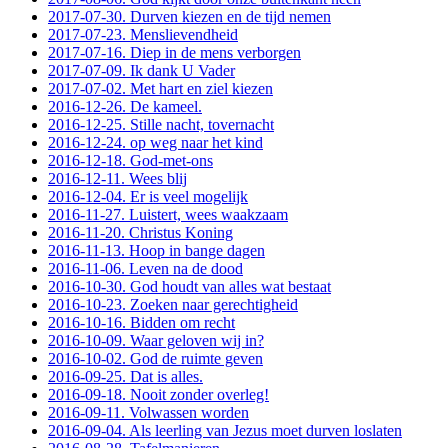
2017-07-30. Durven kiezen en de tijd nemen
2017-07-23. Menslievendheid
2017-07-16. Diep in de mens verborgen
2017-07-09. Ik dank U Vader
2017-07-02. Met hart en ziel kiezen
2016-12-26. De kameel.
2016-12-25. Stille nacht, tovernacht
2016-12-24. op weg naar het kind
2016-12-18. God-met-ons
2016-12-11. Wees blij
2016-12-04. Er is veel mogelijk
2016-11-27. Luistert, wees waakzaam
2016-11-20. Christus Koning
2016-11-13. Hoop in bange dagen
2016-11-06. Leven na de dood
2016-10-30. God houdt van alles wat bestaat
2016-10-23. Zoeken naar gerechtigheid
2016-10-16. Bidden om recht
2016-10-09. Waar geloven wij in?
2016-10-02. God de ruimte geven
2016-09-25. Dat is alles.
2016-09-18. Nooit zonder overleg!
2016-09-11. Volwassen worden
2016-09-04. Als leerling van Jezus moet durven loslaten