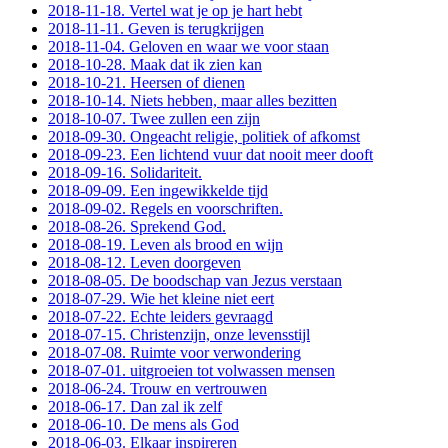
2018-11-18. Vertel wat je op je hart hebt
2018-11-11. Geven is terugkrijgen
2018-11-04. Geloven en waar we voor staan
2018-10-28. Maak dat ik zien kan
2018-10-21. Heersen of dienen
2018-10-14. Niets hebben, maar alles bezitten
2018-10-07. Twee zullen een zijn
2018-09-30. Ongeacht religie, politiek of afkomst
2018-09-23. Een lichtend vuur dat nooit meer dooft
2018-09-16. Solidariteit.
2018-09-09. Een ingewikkelde tijd
2018-09-02. Regels en voorschriften.
2018-08-26. Sprekend God.
2018-08-19. Leven als brood en wijn
2018-08-12. Leven doorgeven
2018-08-05. De boodschap van Jezus verstaan
2018-07-29. Wie het kleine niet eert
2018-07-22. Echte leiders gevraagd
2018-07-15. Christenzijn, onze levensstijl
2018-07-08. Ruimte voor verwondering
2018-07-01. uitgroeien tot volwassen mensen
2018-06-24. Trouw en vertrouwen
2018-06-17. Dan zal ik zelf
2018-06-10. De mens als God
2018-06-03. Elkaar inspireren