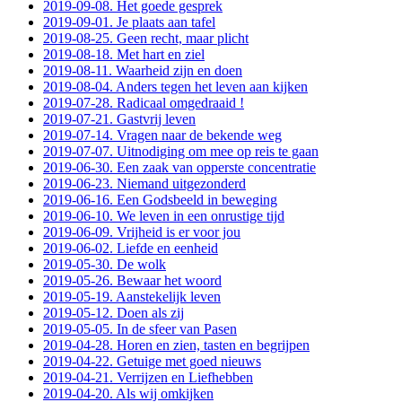
2019-09-08. Het goede gesprek
2019-09-01. Je plaats aan tafel
2019-08-25. Geen recht, maar plicht
2019-08-18. Met hart en ziel
2019-08-11. Waarheid zijn en doen
2019-08-04. Anders tegen het leven aan kijken
2019-07-28. Radicaal omgedraaid !
2019-07-21. Gastvrij leven
2019-07-14. Vragen naar de bekende weg
2019-07-07. Uitnodiging om mee op reis te gaan
2019-06-30. Een zaak van opperste concentratie
2019-06-23. Niemand uitgezonderd
2019-06-16. Een Godsbeeld in beweging
2019-06-10. We leven in een onrustige tijd
2019-06-09. Vrijheid is er voor jou
2019-06-02. Liefde en eenheid
2019-05-30. De wolk
2019-05-26. Bewaar het woord
2019-05-19. Aanstekelijk leven
2019-05-12. Doen als zij
2019-05-05. In de sfeer van Pasen
2019-04-28. Horen en zien, tasten en begrijpen
2019-04-22. Getuige met goed nieuws
2019-04-21. Verrijzen en Liefhebben
2019-04-20. Als wij omkijken