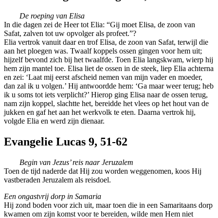
De roeping van Elisa
In die dagen zei de Heer tot Elia: “Gij moet Elisa, de zoon van
Safat, zalven tot uw opvolger als profeet.”?
Elia vertrok vanuit daar en trof Elisa, de zoon van Safat, terwijl die
aan het ploegen was. Twaalf koppels ossen gingen voor hem uit;
hijzelf bevond zich bij het twaalfde. Toen Elia langskwam, wierp hij
hem zijn mantel toe. Elisa liet de ossen in de steek, liep Elia achterna
en zei: ‘Laat mij eerst afscheid nemen van mijn vader en moeder,
dan zal ik u volgen.’ Hij antwoordde hem: ‘Ga maar weer terug; heb
ik u soms tot iets verplicht?’ Hierop ging Elisa naar de ossen terug,
nam zijn koppel, slachtte het, bereidde het vlees op het hout van de
jukken en gaf het aan het werkvolk te eten. Daarna vertrok hij,
volgde Elia en werd zijn dienaar.
Evangelie Lucas 9, 51-62
Begin van Jezus’ reis naar Jeruzalem
Toen de tijd naderde dat Hij zou worden weggenomen, koos Hij
vastberaden Jeruzalem als reisdoel.
Een ongastvrij dorp in Samaria
Hij zond boden voor zich uit, maar toen die in een Samaritaans dorp
kwamen om zijn komst voor te bereiden, wilde men Hem niet