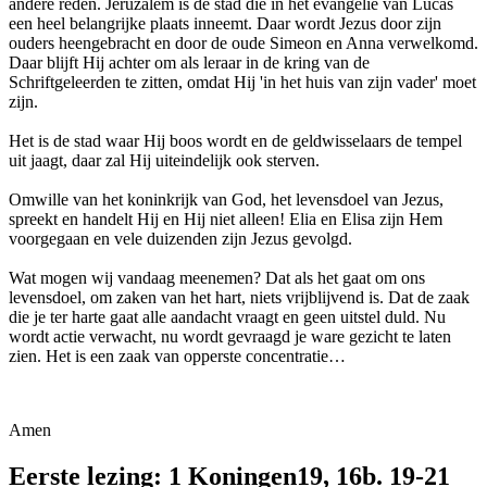
andere reden. Jeruzalem is de stad die in het evangelie van Lucas
een heel belangrijke plaats inneemt. Daar wordt Jezus door zijn
ouders heengebracht en door de oude Simeon en Anna verwelkomd.
Daar blijft Hij achter om als leraar in de kring van de
Schriftgeleerden te zitten, omdat Hij 'in het huis van zijn vader' moet
zijn.
Het is de stad waar Hij boos wordt en de geldwisselaars de tempel
uit jaagt, daar zal Hij uiteindelijk ook sterven.
Omwille van het koninkrijk van God, het levensdoel van Jezus,
spreekt en handelt Hij en Hij niet alleen! Elia en Elisa zijn Hem
voorgegaan en vele duizenden zijn Jezus gevolgd.
Wat mogen wij vandaag meenemen? Dat als het gaat om ons
levensdoel, om zaken van het hart, niets vrijblijvend is. Dat de zaak
die je ter harte gaat alle aandacht vraagt en geen uitstel duld. Nu
wordt actie verwacht, nu wordt gevraagd je ware gezicht te laten
zien. Het is een zaak van opperste concentratie…
Amen
Eerste lezing: 1 Koningen19, 16b. 19-21