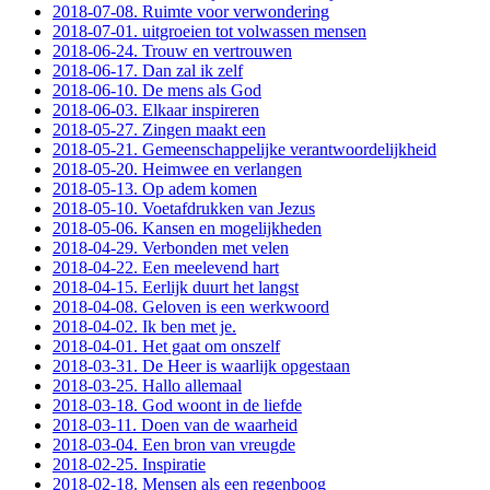
2018-07-08. Ruimte voor verwondering
2018-07-01. uitgroeien tot volwassen mensen
2018-06-24. Trouw en vertrouwen
2018-06-17. Dan zal ik zelf
2018-06-10. De mens als God
2018-06-03. Elkaar inspireren
2018-05-27. Zingen maakt een
2018-05-21. Gemeenschappelijke verantwoordelijkheid
2018-05-20. Heimwee en verlangen
2018-05-13. Op adem komen
2018-05-10. Voetafdrukken van Jezus
2018-05-06. Kansen en mogelijkheden
2018-04-29. Verbonden met velen
2018-04-22. Een meelevend hart
2018-04-15. Eerlijk duurt het langst
2018-04-08. Geloven is een werkwoord
2018-04-02. Ik ben met je.
2018-04-01. Het gaat om onszelf
2018-03-31. De Heer is waarlijk opgestaan
2018-03-25. Hallo allemaal
2018-03-18. God woont in de liefde
2018-03-11. Doen van de waarheid
2018-03-04. Een bron van vreugde
2018-02-25. Inspiratie
2018-02-18. Mensen als een regenboog