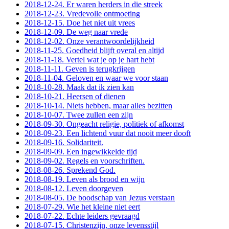
2018-12-24. Er waren herders in die streek
2018-12-23. Vredevolle ontmoeting
2018-12-15. Doe het niet uit vrees
2018-12-09. De weg naar vrede
2018-12-02. Onze verantwoordelijkheid
2018-11-25. Goedheid blijft overal en altijd
2018-11-18. Vertel wat je op je hart hebt
2018-11-11. Geven is terugkrijgen
2018-11-04. Geloven en waar we voor staan
2018-10-28. Maak dat ik zien kan
2018-10-21. Heersen of dienen
2018-10-14. Niets hebben, maar alles bezitten
2018-10-07. Twee zullen een zijn
2018-09-30. Ongeacht religie, politiek of afkomst
2018-09-23. Een lichtend vuur dat nooit meer dooft
2018-09-16. Solidariteit.
2018-09-09. Een ingewikkelde tijd
2018-09-02. Regels en voorschriften.
2018-08-26. Sprekend God.
2018-08-19. Leven als brood en wijn
2018-08-12. Leven doorgeven
2018-08-05. De boodschap van Jezus verstaan
2018-07-29. Wie het kleine niet eert
2018-07-22. Echte leiders gevraagd
2018-07-15. Christenzijn, onze levensstijl