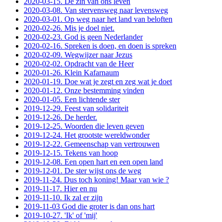
2020-03-15. De zin van ons leven
2020-03-08. Van stervensweg naar levensweg
2020-03-01. Op weg naar het land van beloften
2020-02-26. Mis je doel niet.
2020-02-23. God is geen Nederlander
2020-02-16. Spreken is doen, en doen is spreken
2020-02-09. Wegwijzer naar Jezus
2020-02-02. Opdracht van de Heer
2020-01-26. Klein Kafarnaum
2020-01-19. Doe wat je zegt en zeg wat je doet
2020-01-12. Onze bestemming vinden
2020-01-05. Een lichtende ster
2019-12-29. Feest van solidariteit
2019-12-26. De herder.
2019-12-25. Woorden die leven geven
2019-12-24. Het grootste wereldwonder
2019-12-22. Gemeenschap van vertrouwen
2019-12-15. Tekens van hoop
2019-12-08. Een open hart en een open land
2019-12-01. De ster wijst ons de weg
2019-11-24. Dus toch koning! Maar van wie ?
2019-11-17. Hier en nu
2019-11-10. Ik zal er zijn
2019-11-03 God die groter is dan ons hart
2019-10-27. 'Ik' of 'mij'