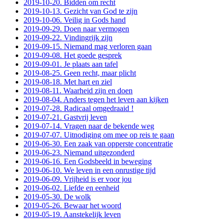
2019-10-20. Bidden om recht
2019-10-13. Gezicht van God te zijn
2019-10-06. Veilig in Gods hand
2019-09-29. Doen naar vermogen
2019-09-22. Vindingrijk zijn
2019-09-15. Niemand mag verloren gaan
2019-09-08. Het goede gesprek
2019-09-01. Je plaats aan tafel
2019-08-25. Geen recht, maar plicht
2019-08-18. Met hart en ziel
2019-08-11. Waarheid zijn en doen
2019-08-04. Anders tegen het leven aan kijken
2019-07-28. Radicaal omgedraaid !
2019-07-21. Gastvrij leven
2019-07-14. Vragen naar de bekende weg
2019-07-07. Uitnodiging om mee op reis te gaan
2019-06-30. Een zaak van opperste concentratie
2019-06-23. Niemand uitgezonderd
2019-06-16. Een Godsbeeld in beweging
2019-06-10. We leven in een onrustige tijd
2019-06-09. Vrijheid is er voor jou
2019-06-02. Liefde en eenheid
2019-05-30. De wolk
2019-05-26. Bewaar het woord
2019-05-19. Aanstekelijk leven