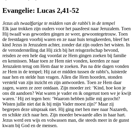
Evangelie: Lucas 2,41-52
Jezus als twaalfjarige te midden van de rabbi’s in de tempel
Elk jaar trokken zijn ouders voor het paasfeest naar Jeruzalem. Toen
Hij twaalf was geworden gingen ze weer, gewoontegetrouw. Toen
de feestdagen voorbij waren en ze naar huis terugkeerden, bleef het
kind Jezus in Jeruzalem achter, zonder dat zijn ouders het wisten. In
de veronderstelling dat Hij zich bij het reisgezelschap bevond,
reisden ze een hele dag voordat ze Hem gingen zoeken bij familie
en kennissen. Maar toen ze Hem niet vonden, keerden ze naar
Jeruzalem terug om Hem daar te zoeken. Pas na drie dagen vonden
ze Hem in de tempel; Hij zat er midden tussen de rabbi’s, luisterde
naar hen en stelde hun vragen. Allen die Hem hoorden, stonden
versteld van zijn inzicht en zijn antwoorden. Toen ze Hem daar
zagen, waren ze zeer ontdaan. Zijn moeder zei: ‘Kind, hoe kon je
ons dit aandoen? Wat waren je vader en ik ongerust toen we je kwijt
waren.’ Hij zei tegen hen: ‘Waarom hebben jullie mij gezocht?
Wisten jullie niet dat ik bij mijn Vader moest zijn?’ Maar zij
begrepen deze uitspraak niet. Hij ging met hen mee naar Nazareth,
en schikte zich naar hen. Zijn moeder bewaarde alles in haar hart.
Jezus werd een wijs en volwassen man, die steeds meer in de gunst
kwam bij God en de mensen.