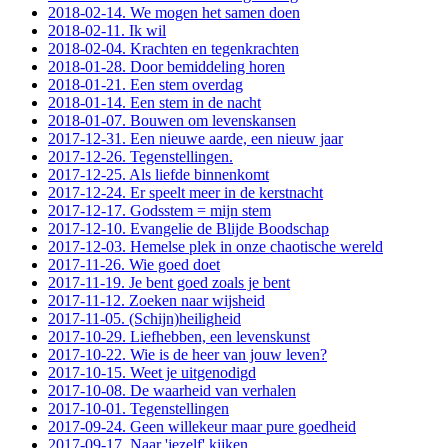
2018-02-14. We mogen het samen doen
2018-02-11. Ik wil
2018-02-04. Krachten en tegenkrachten
2018-01-28. Door bemiddeling horen
2018-01-21. Een stem overdag
2018-01-14. Een stem in de nacht
2018-01-07. Bouwen om levenskansen
2017-12-31. Een nieuwe aarde, een nieuw jaar
2017-12-26. Tegenstellingen.
2017-12-25. Als liefde binnenkomt
2017-12-24. Er speelt meer in de kerstnacht
2017-12-17. Godsstem = mijn stem
2017-12-10. Evangelie de Blijde Boodschap
2017-12-03. Hemelse plek in onze chaotische wereld
2017-11-26. Wie goed doet
2017-11-19. Je bent goed zoals je bent
2017-11-12. Zoeken naar wijsheid
2017-11-05. (Schijn)heiligheid
2017-10-29. Liefhebben, een levenskunst
2017-10-22. Wie is de heer van jouw leven?
2017-10-15. Weet je uitgenodigd
2017-10-08. De waarheid van verhalen
2017-10-01. Tegenstellingen
2017-09-24. Geen willekeur maar pure goedheid
2017-09-17. Naar 'jezelf' kijken