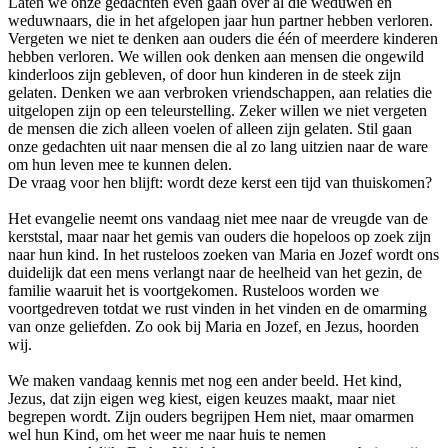
Laten we onze gedachten even gaan over al die weduwen en
weduwnaars, die in het afgelopen jaar hun partner hebben verloren.
Vergeten we niet te denken aan ouders die één of meerdere kinderen
hebben verloren. We willen ook denken aan mensen die ongewild
kinderloos zijn gebleven, of door hun kinderen in de steek zijn
gelaten. Denken we aan verbroken vriendschappen, aan relaties die
uitgelopen zijn op een teleurstelling. Zeker willen we niet vergeten
de mensen die zich alleen voelen of alleen zijn gelaten. Stil gaan
onze gedachten uit naar mensen die al zo lang uitzien naar de ware
om hun leven mee te kunnen delen.
De vraag voor hen blijft: wordt deze kerst een tijd van thuiskomen?
Het evangelie neemt ons vandaag niet mee naar de vreugde van de
kerststal, maar naar het gemis van ouders die hopeloos op zoek zijn
naar hun kind. In het rusteloos zoeken van Maria en Jozef wordt ons
duidelijk dat een mens verlangt naar de heelheid van het gezin, de
familie waaruit het is voortgekomen. Rusteloos worden we
voortgedreven totdat we rust vinden in het vinden en de omarming
van onze geliefden. Zo ook bij Maria en Jozef, en Jezus, hoorden
wij.
We maken vandaag kennis met nog een ander beeld. Het kind,
Jezus, dat zijn eigen weg kiest, eigen keuzes maakt, maar niet
begrepen wordt. Zijn ouders begrijpen Hem niet, maar omarmen
wel hun Kind, om het weer me naar huis te nemen