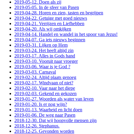
2019-05-12. Doen als zij
2019-05-05. In de sfeer van Pasen
2019-04-28. Horen en zien, tasten en begrijpen
2019-04-22. Getuige met goed nieuws
2019-04-21. Verrijzen en Liefhebben
2019-04-20. Als wij omkijken
2019-04-14. Handel en wandel in het spoor van Jezus!
2019-04-07. Ga iets nieuws beginnen
2019-03-31. Lijken op Hem
2019-03-24. Het heeft altijd zin
2019-03-17. Alles in Gods hand
2019-03-10. Vooruit naar vroeger
2019-03-06. Waar is je God ?
2019-03-03. Carnaval
2019-02-24. Altijd plaats genoeg
2019-02-17. Windvaan of niet?
2019-02-10. Vaar naar het diepe
2019-02-03. Gekend en gekozen
2019-01-27. Woorden als water van leven
2019-01-20. Is er nog wijn?
2019-01-13. Waarheid en licht doen
2019-01-06. De weg naar Pasen
2018-12-30. Dat wij hoopvolle mensen zijn
2018-12-26. Stephanus.
2018-12-25. Gevonden worden