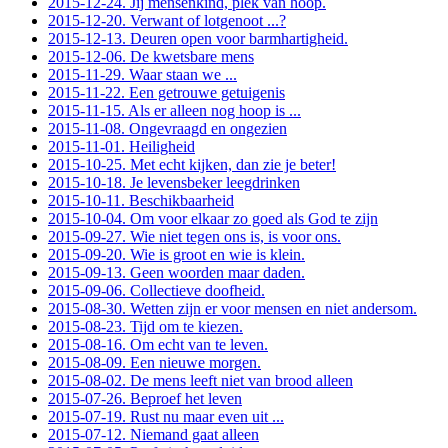
2015-12-24. Jij mensenkind, plek van hoop.
2015-12-20. Verwant of lotgenoot ...?
2015-12-13. Deuren open voor barmhartigheid.
2015-12-06. De kwetsbare mens
2015-11-29. Waar staan we ...
2015-11-22. Een getrouwe getuigenis
2015-11-15. Als er alleen nog hoop is ...
2015-11-08. Ongevraagd en ongezien
2015-11-01. Heiligheid
2015-10-25. Met echt kijken, dan zie je beter!
2015-10-18. Je levensbeker leegdrinken
2015-10-11. Beschikbaarheid
2015-10-04. Om voor elkaar zo goed als God te zijn
2015-09-27. Wie niet tegen ons is, is voor ons.
2015-09-20. Wie is groot en wie is klein.
2015-09-13. Geen woorden maar daden.
2015-09-06. Collectieve doofheid.
2015-08-30. Wetten zijn er voor mensen en niet andersom.
2015-08-23. Tijd om te kiezen.
2015-08-16. Om echt van te leven.
2015-08-09. Een nieuwe morgen.
2015-08-02. De mens leeft niet van brood alleen
2015-07-26. Beproef het leven
2015-07-19. Rust nu maar even uit ...
2015-07-12. Niemand gaat alleen