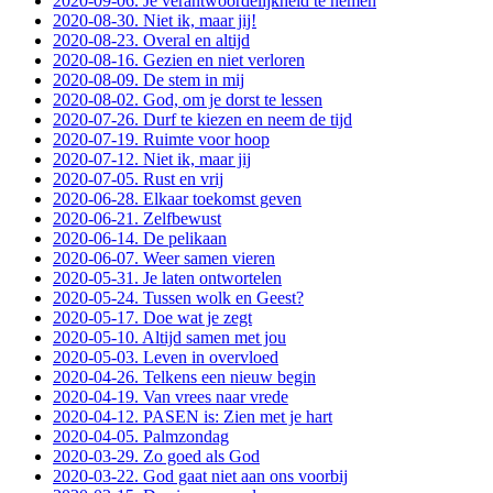
2020-09-06. Je verantwoordelijkheid te nemen
2020-08-30. Niet ik, maar jij!
2020-08-23. Overal en altijd
2020-08-16. Gezien en niet verloren
2020-08-09. De stem in mij
2020-08-02. God, om je dorst te lessen
2020-07-26. Durf te kiezen en neem de tijd
2020-07-19. Ruimte voor hoop
2020-07-12. Niet ik, maar jij
2020-07-05. Rust en vrij
2020-06-28. Elkaar toekomst geven
2020-06-21. Zelfbewust
2020-06-14. De pelikaan
2020-06-07. Weer samen vieren
2020-05-31. Je laten ontwortelen
2020-05-24. Tussen wolk en Geest?
2020-05-17. Doe wat je zegt
2020-05-10. Altijd samen met jou
2020-05-03. Leven in overvloed
2020-04-26. Telkens een nieuw begin
2020-04-19. Van vrees naar vrede
2020-04-12. PASEN is: Zien met je hart
2020-04-05. Palmzondag
2020-03-29. Zo goed als God
2020-03-22. God gaat niet aan ons voorbij