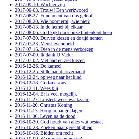
2017-09-10. Wachter zijn
2017-09-03. Trouw! Een werkwoord
2017-08-27. Fundament van ons geloof
2017-08-20. Wie hoort erbij, wie niet?
2017-08-13. In de hemel bij elkaar
2017-08-06. God kijkt door onze buitenkant heen
2017-07-30. Durven kiezen en de tijd nemen
2017-07-23. Menslievendheid
2017-07-16. Diep in de mens verborgen
2017-07-09. Ik dank U Vader
2017-07-02. Met hart en ziel kiezen
2016-12-26. De kameel.
2016-12-25. Stille nacht, tovernacht
2016-12-24. op weg naar het kind
2016-12-18. God-met-ons
2016-12-11. Wees blij
2016-12-04. Er is veel mogelijk
2016-11-27. Luistert, wees waakzaam
2016-11-20. Christus Koning
2016-11-13. Hoop in bange dagen
2016-11-06. Leven na de dood
2016-10-30. God houdt van alles wat bestaat
2016-10-23. Zoeken naar gerechtigheid
2016-10-16. Bidden om recht
2016-10-09. Waar geloven wij in?