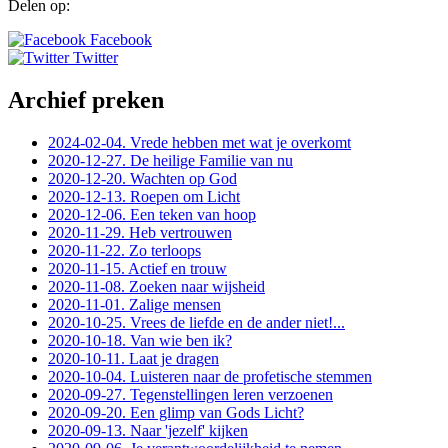
Delen op:
Facebook
Twitter
Archief preken
2024-02-04. Vrede hebben met wat je overkomt
2020-12-27. De heilige Familie van nu
2020-12-20. Wachten op God
2020-12-13. Roepen om Licht
2020-12-06. Een teken van hoop
2020-11-29. Heb vertrouwen
2020-11-22. Zo terloops
2020-11-15. Actief en trouw
2020-11-08. Zoeken naar wijsheid
2020-11-01. Zalige mensen
2020-10-25. Vrees de liefde en de ander niet!...
2020-10-18. Van wie ben ik?
2020-10-11. Laat je dragen
2020-10-04. Luisteren naar de profetische stemmen
2020-09-27. Tegenstellingen leren verzoenen
2020-09-20. Een glimp van Gods Licht?
2020-09-13. Naar 'jezelf' kijken