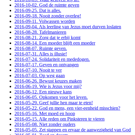
2016-10-02. God de ruimte geven
2016-09-25. Dat is alles.
2016-09-18. Nooit zonder overleg!
2016-09-11. Volwassen worden
2016-09-04. Als leerling van Jezus moet durven loslaten
2016-08-28. Tafelmanieren
2016-08-21. Zorg dat je erbij komt
2016-08-14. Een moeder blijft een moeder
2016-08-07. Ruimte geven.
2016-07-31. Alles is illusie!
2016-07-24. Solidariteit en mededogen.
2016-07-17. Geven en ontvangen
2016-07-10. Nooit te ver
2016-07-03. Op weg gaan
2016-06-26. Bewust keuzes maken
2016-06-19. Wie is Jezus voor mij?
2016-06-12. Een nieuwe kans
2016-06-05. Opkomen voor het leven.
2016-05-29. Geef jullie hen maar te eten!
2016-05-22. God en mens, een vier-eenheid misschien?
2016-05-16. Met moed en hoop
2016-05-15. Alle reden om Pinksteren te vieren
2016-05-08. Niet zonder ouders
2016-05-05. Zet stappen en ervaar de aanwezigheid van God