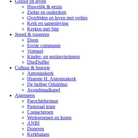
Geloof en leven
Huwelijk & gezin
Ziekte en ouderdom
Overlijden en leven met verlies
Kerk en samenleving
Kerken met Stip
Jeugd & jongeren
Doop
Eerste communie
Vormsel
Kinder- en gezinsvieringen
DigiDulfke
Cultuur & historie
Antoniuskerk
Historie H. Antoniuskerk
De heilige Odulphus
Avondmaalkapel
Algemeen
Parochiebestuur
Pastoraal team
Contactgroep
Werkgroepen en koren
ANBI
Doneren
Kerkbalans