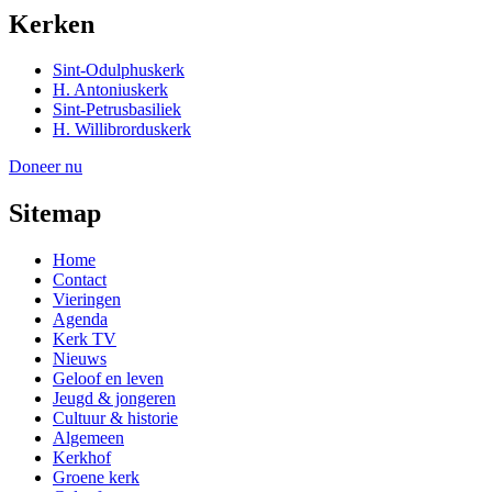
Kerken
Sint-Odulphuskerk
H. Antoniuskerk
Sint-Petrusbasiliek
H. Willibrorduskerk
Doneer nu
Sitemap
Home
Contact
Vieringen
Agenda
Kerk TV
Nieuws
Geloof en leven
Jeugd & jongeren
Cultuur & historie
Algemeen
Kerkhof
Groene kerk