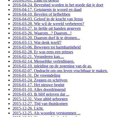
2016-05-01. Zaad en desem
2016-04-24. Bevestigd worden in het goede dat je doet
2016-04-17. Getuigenis in woord en daad
2016-04-10. Bevelen of liefhebben
2016-04-03. Geloof in de kracht van Jezus
2016-03-28. Wie wil de wereld verbeteren?
2016-03-27. In liefde uit handen gegeven
2016-03-26. Waarom...? Daarom...!
2016-03-20. Daarom durf ik te dromen...
2016-03-13. Wat denk jezelf?
2016-03-06. Bewegen tot barmhartigheid
2016-02-28. Er was eens een prinses
2016-02-21. Veranderen kan....
2016-02-14. Menselijke verleidingen.
2016-02-10. inleiding op de zegening van de as.
2016-02-07. Opdracht om ons leven vruchtbaar te maken.
2016-01-31. De vreemdeling
2016-01-24. Zeggen en schrijven
2016-01-17. Het nieuwe begint
2016-01-10. Alles doordringend
2016-01-03. Ik blijf geloven dat ...
2015-12-31. Voor altijd geborgen
2015-12-27. Tijd van thuiskomen
2015-12-26. Licht.
2015-12-25. Als woorden verstommen ...