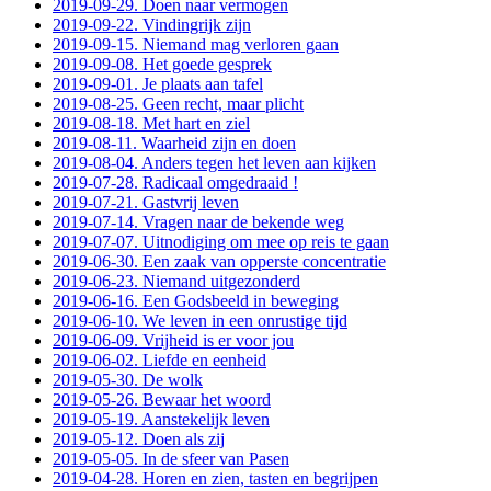
2019-09-29. Doen naar vermogen
2019-09-22. Vindingrijk zijn
2019-09-15. Niemand mag verloren gaan
2019-09-08. Het goede gesprek
2019-09-01. Je plaats aan tafel
2019-08-25. Geen recht, maar plicht
2019-08-18. Met hart en ziel
2019-08-11. Waarheid zijn en doen
2019-08-04. Anders tegen het leven aan kijken
2019-07-28. Radicaal omgedraaid !
2019-07-21. Gastvrij leven
2019-07-14. Vragen naar de bekende weg
2019-07-07. Uitnodiging om mee op reis te gaan
2019-06-30. Een zaak van opperste concentratie
2019-06-23. Niemand uitgezonderd
2019-06-16. Een Godsbeeld in beweging
2019-06-10. We leven in een onrustige tijd
2019-06-09. Vrijheid is er voor jou
2019-06-02. Liefde en eenheid
2019-05-30. De wolk
2019-05-26. Bewaar het woord
2019-05-19. Aanstekelijk leven
2019-05-12. Doen als zij
2019-05-05. In de sfeer van Pasen
2019-04-28. Horen en zien, tasten en begrijpen