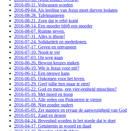
2016-09-11. Volwassen worden
2016-09-04. Als leerling van Jezus moet durven loslaten
2016-08-28. Tafelmanieren
2016-08-21. Zorg dat je erbij komt
2016-08-14. Een moeder blijft een moeder
2016-08-07. Ruimte geven.
2016-07-31. Alles is illusie!
2016-07-24. Solidariteit en mededogen.
2016-07-17. Geven en ontvangen
2016-07-10. Nooit te ver
2016-07-03. Op weg gaan
2016-06-26. Bewust keuzes maken
2016-06-19. Wie is Jezus voor mij?
2016-06-12. Een nieuwe kans
2016-06-05. Opkomen voor het leven.
2016-05-29. Geef jullie hen maar te eten!
2016-05-22. God en mens, een vier-eenheid misschien?
2016-05-16. Met moed en hoop
2016-05-15. Alle reden om Pinksteren te vieren
2016-05-08. Niet zonder ouders
2016-05-05. Zet stappen en ervaar de aanwezigheid van God
2016-05-01. Zaad en desem
2016-04-24. Bevestigd worden in het goede dat je doet
2016-04-17. Getuigenis in woord en daad