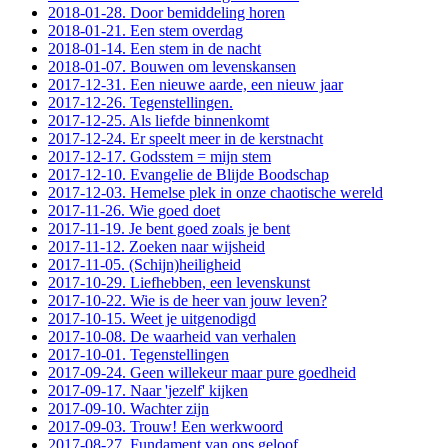
2018-01-28. Door bemiddeling horen
2018-01-21. Een stem overdag
2018-01-14. Een stem in de nacht
2018-01-07. Bouwen om levenskansen
2017-12-31. Een nieuwe aarde, een nieuw jaar
2017-12-26. Tegenstellingen.
2017-12-25. Als liefde binnenkomt
2017-12-24. Er speelt meer in de kerstnacht
2017-12-17. Godsstem = mijn stem
2017-12-10. Evangelie de Blijde Boodschap
2017-12-03. Hemelse plek in onze chaotische wereld
2017-11-26. Wie goed doet
2017-11-19. Je bent goed zoals je bent
2017-11-12. Zoeken naar wijsheid
2017-11-05. (Schijn)heiligheid
2017-10-29. Liefhebben, een levenskunst
2017-10-22. Wie is de heer van jouw leven?
2017-10-15. Weet je uitgenodigd
2017-10-08. De waarheid van verhalen
2017-10-01. Tegenstellingen
2017-09-24. Geen willekeur maar pure goedheid
2017-09-17. Naar 'jezelf' kijken
2017-09-10. Wachter zijn
2017-09-03. Trouw! Een werkwoord
2017-08-27. Fundament van ons geloof