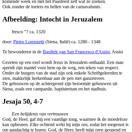
komende week en met het Paasfeest zelf wat ze zoeken.
Ook zonder de toeters en bellen van de carnavalsmis.
Afbeelding: Intocht in Jeruzalem
fresco ”? ca. 1320
door:
Pietro Lorenzetti
(Siena, Italië) ca. 1280 - 1348
Te bewonderen in de
Basiliek van San Francesco d'Assisi
, Assisi
Gezeten op een ezel wordt Jezus in Jeruzalem onthaald. Een man
spreidt zijn mantel voor hem op de weg, een teken van respect.
Onder de burgers van de stad zijn ook enkele Schriftgeleerden te
zien, makkelijk herkenbaar aan de pen met ganzenveer.
De gebouwen op de achtergrond zijn beroemde gebouwen uit
Siena, zoals een campanile, baptisterium en het stadhuis.
Jesaja 50, 4-7
Een belijdenis van vertrouwen
God, de Heer, gaf mij een vaardige tong, waarmee ik de moedeloze
kan opbeuren. Elke ochtend wekt hij mijn oor, zodat het toegerust is
om aandachtig te horen. God, de Heer, heeft mijn oren geopend en