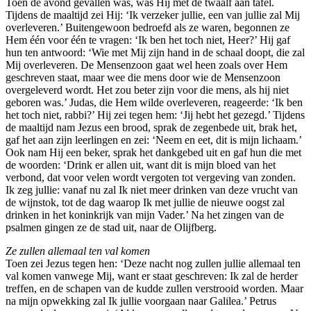
Toen de avond gevallen was, was Hij met de twaalf aan tafel.
Tijdens de maaltijd zei Hij: ‘Ik verzeker jullie, een van jullie zal Mij
overleveren.’ Buitengewoon bedroefd als ze waren, begonnen ze
Hem één voor één te vragen: ‘Ik ben het toch niet, Heer?’ Hij gaf
hun ten antwoord: ‘Wie met Mij zijn hand in de schaal doopt, die zal
Mij overleveren. De Mensenzoon gaat wel heen zoals over Hem
geschreven staat, maar wee die mens door wie de Mensenzoon
overgeleverd wordt. Het zou beter zijn voor die mens, als hij niet
geboren was.’ Judas, die Hem wilde overleveren, reageerde: ‘Ik ben
het toch niet, rabbi?’ Hij zei tegen hem: ‘Jij hebt het gezegd.’ Tijdens
de maaltijd nam Jezus een brood, sprak de zegenbede uit, brak het,
gaf het aan zijn leerlingen en zei: ‘Neem en eet, dit is mijn lichaam.’
Ook nam Hij een beker, sprak het dankgebed uit en gaf hun die met
de woorden: ‘Drink er allen uit, want dit is mijn bloed van het
verbond, dat voor velen wordt vergoten tot vergeving van zonden.
Ik zeg jullie: vanaf nu zal Ik niet meer drinken van deze vrucht van
de wijnstok, tot de dag waarop Ik met jullie de nieuwe oogst zal
drinken in het koninkrijk van mijn Vader.’ Na het zingen van de
psalmen gingen ze de stad uit, naar de Olijfberg.
Ze zullen allemaal ten val komen
Toen zei Jezus tegen hen: ‘Deze nacht nog zullen jullie allemaal ten
val komen vanwege Mij, want er staat geschreven: Ik zal de herder
treffen, en de schapen van de kudde zullen verstrooid worden. Maar
na mijn opwekking zal Ik jullie voorgaan naar Galilea.’ Petrus