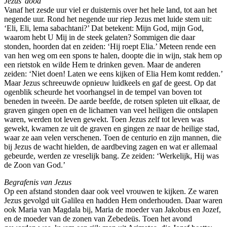
Jezus’ dood
Vanaf het zesde uur viel er duisternis over het hele land, tot aan het
negende uur. Rond het negende uur riep Jezus met luide stem uit:
‘Eli, Eli, lema sabachtani?’ Dat betekent: Mijn God, mijn God,
waarom hebt U Mij in de steek gelaten? Sommigen die daar
stonden, hoorden dat en zeiden: ‘Hij roept Elia.’ Meteen rende een
van hen weg om een spons te halen, doopte die in wijn, stak hem op
een rietstok en wilde Hem te drinken geven. Maar de anderen
zeiden: ‘Niet doen! Laten we eens kijken of Elia Hem komt redden.’
Maar Jezus schreeuwde opnieuw luidkeels en gaf de geest. Op dat
ogenblik scheurde het voorhangsel in de tempel van boven tot
beneden in tweeën. De aarde beefde, de rotsen spleten uit elkaar, de
graven gingen open en de lichamen van veel heiligen die ontslapen
waren, werden tot leven gewekt. Toen Jezus zelf tot leven was
gewekt, kwamen ze uit de graven en gingen ze naar de heilige stad,
waar ze aan velen verschenen. Toen de centurio en zijn mannen, die
bij Jezus de wacht hielden, de aardbeving zagen en wat er allemaal
gebeurde, werden ze vreselijk bang. Ze zeiden: ‘Werkelijk, Hij was
de Zoon van God.’
Begrafenis van Jezus
Op een afstand stonden daar ook veel vrouwen te kijken. Ze waren
Jezus gevolgd uit Galilea en hadden Hem onderhouden. Daar waren
ook Maria van Magdala bij, Maria de moeder van Jakobus en Jozef,
en de moeder van de zonen van Zebedeüs. Toen het avond