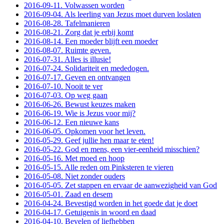
2016-09-11. Volwassen worden
2016-09-04. Als leerling van Jezus moet durven loslaten
2016-08-28. Tafelmanieren
2016-08-21. Zorg dat je erbij komt
2016-08-14. Een moeder blijft een moeder
2016-08-07. Ruimte geven.
2016-07-31. Alles is illusie!
2016-07-24. Solidariteit en mededogen.
2016-07-17. Geven en ontvangen
2016-07-10. Nooit te ver
2016-07-03. Op weg gaan
2016-06-26. Bewust keuzes maken
2016-06-19. Wie is Jezus voor mij?
2016-06-12. Een nieuwe kans
2016-06-05. Opkomen voor het leven.
2016-05-29. Geef jullie hen maar te eten!
2016-05-22. God en mens, een vier-eenheid misschien?
2016-05-16. Met moed en hoop
2016-05-15. Alle reden om Pinksteren te vieren
2016-05-08. Niet zonder ouders
2016-05-05. Zet stappen en ervaar de aanwezigheid van God
2016-05-01. Zaad en desem
2016-04-24. Bevestigd worden in het goede dat je doet
2016-04-17. Getuigenis in woord en daad
2016-04-10. Bevelen of liefhebben