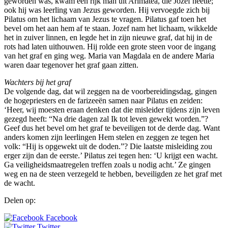
geworden was, kwam een rijk man uit Arimatea, die Jozef heette;
ook hij was leerling van Jezus geworden. Hij vervoegde zich bij
Pilatus om het lichaam van Jezus te vragen. Pilatus gaf toen het
bevel om het aan hem af te staan. Jozef nam het lichaam, wikkelde
het in zuiver linnen, en legde het in zijn nieuwe graf, dat hij in de
rots had laten uithouwen. Hij rolde een grote steen voor de ingang
van het graf en ging weg. Maria van Magdala en de andere Maria
waren daar tegenover het graf gaan zitten.
Wachters bij het graf
De volgende dag, dat wil zeggen na de voorbereidingsdag, gingen
de hogepriesters en de farizeeën samen naar Pilatus en zeiden:
‘Heer, wij moesten eraan denken dat die misleider tijdens zijn leven
gezegd heeft: “Na drie dagen zal Ik tot leven gewekt worden.”?
Geef dus het bevel om het graf te beveiligen tot de derde dag. Want
anders komen zijn leerlingen Hem stelen en zeggen ze tegen het
volk: “Hij is opgewekt uit de doden.”? Die laatste misleiding zou
erger zijn dan de eerste.’ Pilatus zei tegen hen: ‘U krijgt een wacht.
Ga veiligheidsmaatregelen treffen zoals u nodig acht.’ Ze gingen
weg en na de steen verzegeld te hebben, beveiligden ze het graf met
de wacht.
Delen op:
Facebook
Twitter