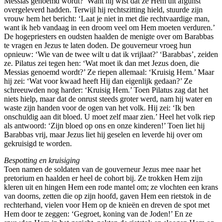
Messias genoemd wordt?’ Want hij wist dat ze Hem uit afgunst
overgeleverd hadden. Terwijl hij rechtszitting hield, stuurde zijn
vrouw hem het bericht: ‘Laat je niet in met die rechtvaardige man,
want ik heb vandaag in een droom veel om Hem moeten verduren.’
De hogepriesters en oudsten haalden de menigte over om Barabbas
te vragen en Jezus te laten doden. De gouverneur vroeg hun
opnieuw: ‘Wie van de twee wilt u dat ik vrijlaat?’ ‘Barabbas’, zeiden
ze. Pilatus zei tegen hen: ‘Wat moet ik dan met Jezus doen, die
Messias genoemd wordt?’ Ze riepen allemaal: ‘Kruisig Hem.’ Maar
hij zei: ‘Wat voor kwaad heeft Hij dan eigenlijk gedaan?’ Ze
schreeuwden nog harder: ‘Kruisig Hem.’ Toen Pilatus zag dat het
niets hielp, maar dat de onrust steeds groter werd, nam hij water en
waste zijn handen voor de ogen van het volk. Hij zei: ‘Ik ben
onschuldig aan dit bloed. U moet zelf maar zien.’ Heel het volk riep
als antwoord: ‘Zijn bloed op ons en onze kinderen!’ Toen liet hij
Barabbas vrij, maar Jezus liet hij geselen en leverde hij over om
gekruisigd te worden.
Bespotting en kruisiging
Toen namen de soldaten van de gouverneur Jezus mee naar het
pretorium en haalden er heel de cohort bij. Ze trokken Hem zijn
kleren uit en hingen Hem een rode mantel om; ze vlochten een krans
van doorns, zetten die op zijn hoofd, gaven Hem een rietstok in de
rechterhand, vielen voor Hem op de knieën en dreven de spot met
Hem door te zeggen: ‘Gegroet, koning van de Joden!’ En ze