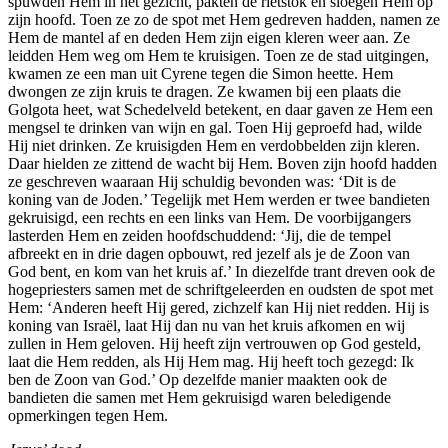
spuwden Hem in het gezicht, pakten de rietstok en sloegen Hem op
zijn hoofd. Toen ze zo de spot met Hem gedreven hadden, namen ze
Hem de mantel af en deden Hem zijn eigen kleren weer aan. Ze
leidden Hem weg om Hem te kruisigen. Toen ze de stad uitgingen,
kwamen ze een man uit Cyrene tegen die Simon heette. Hem
dwongen ze zijn kruis te dragen. Ze kwamen bij een plaats die
Golgota heet, wat Schedelveld betekent, en daar gaven ze Hem een
mengsel te drinken van wijn en gal. Toen Hij geproefd had, wilde
Hij niet drinken. Ze kruisigden Hem en verdobbelden zijn kleren.
Daar hielden ze zittend de wacht bij Hem. Boven zijn hoofd hadden
ze geschreven waaraan Hij schuldig bevonden was: ‘Dit is de
koning van de Joden.’ Tegelijk met Hem werden er twee bandieten
gekruisigd, een rechts en een links van Hem. De voorbijgangers
lasterden Hem en zeiden hoofdschuddend: ‘Jij, die de tempel
afbreekt en in drie dagen opbouwt, red jezelf als je de Zoon van
God bent, en kom van het kruis af.’ In diezelfde trant dreven ook de
hogepriesters samen met de schriftgeleerden en oudsten de spot met
Hem: ‘Anderen heeft Hij gered, zichzelf kan Hij niet redden. Hij is
koning van Israël, laat Hij dan nu van het kruis afkomen en wij
zullen in Hem geloven. Hij heeft zijn vertrouwen op God gesteld,
laat die Hem redden, als Hij Hem mag. Hij heeft toch gezegd: Ik
ben de Zoon van God.’ Op dezelfde manier maakten ook de
bandieten die samen met Hem gekruisigd waren beledigende
opmerkingen tegen Hem.