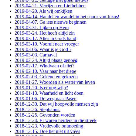
2019-04-22. Getuige met goed nieuws
2019-04-21. Verrijzen en Liefhebben
2019-04-20. Als wij omkijken
2019-04-14. Handel en wandel in het spoor van Jezus!
2019-04-07. Ga iets nieuws beginnen
2019-03-31. Lijken op Hem
2019-03-24. Het heeft altijd zin
2019-03-17. Alles in Gods hand
2019-03-10. Vooruit naar vroeger
2019-03-06. Waar is je God ?
2019-03-03. Carnaval
2019-02-24. Altijd plaats genoeg
2019-02-17. Windvaan of niet?
2019-02-10. Vaar naar het diepe
2019-02-03. Gekend en gekozen
2019-01-27. Woorden als water van leven
2019-01-20. Is er nog wijn?
2019-01-13. Waarheid en licht doen
2019-01-06. De weg naar Pasen
2018-12-30. Dat wij hoopvolle mensen zijn
2018-12-26. Stephanus.
2018-12-25. Gevonden worden
2018-12-24. Er waren herders in die streek
2018-12-23. Vredevolle ontmoeting
2018-12-15. Doe het niet uit vrees