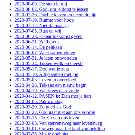
2020-08-09. De stem in mij
2020-08-02. God, om je dorst te lessen
2020-07-26. Durf te kiezen en neem de tijd
2020-07-19. Ruimte voor hoop
2020-07-12. Niet ik, maar jij
2020-07-05. Rust en vrij
2020-06-28. Elkaar toekomst geven
2020-06-21. Zelfbewust
2020-06-14. De pelikaan
2020-06-07. Weer samen vieren
2020-05-31. Je laten ontwortelen
2020-05-24. Tussen wolk en Geest?
2020-05-17. Doe wat je zegt
2020-05-10. Altijd samen met jou
2020-05-03. Leven in overvloed
2020-04-26. Telkens een nieuw begin
2020-04-19. Van vrees naar vrede
2020-04-12. PASEN is: Zien met je hart
2020-04-05. Palmzondag
2020-03-29. Zo goed als God
2020-03-22. God gaat niet aan ons voorbij
2020-03-15. De zin van ons leven
2020-03-08. Van stervensweg naar levensweg
2020-03-01. Op weg naar het land van beloften
2020-02-26. Mis je doel niet.