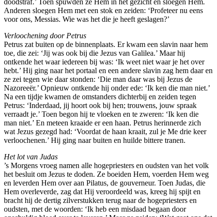
doodstraf.’ Toen spuwden ze Hem in het gezicht en sloegen Hem.
Anderen sloegen Hem met een stok en zeiden: ‘Profeteer nu eens
voor ons, Messias. Wie was het die je heeft geslagen?’
Verloochening door Petrus
Petrus zat buiten op de binnenplaats. Er kwam een slavin naar hem
toe, die zei: ‘Jij was ook bij die Jezus van Galilea.’ Maar hij
ontkende het waar iedereen bij was: ‘Ik weet niet waar je het over
hebt.’ Hij ging naar het portaal en een andere slavin zag hem daar en
ze zei tegen wie daar stonden: ‘Die man daar was bij Jezus de
Nazoreeër.’ Opnieuw ontkende hij onder ede: ‘Ik ken die man niet.’
Na een tijdje kwamen de omstanders dichterbij en zeiden tegen
Petrus: ‘Inderdaad, jij hoort ook bij hen; trouwens, jouw spraak
verraadt je.’ Toen begon hij te vloeken en te zweren: ‘Ik ken die
man niet.’ En meteen kraaide er een haan. Petrus herinnerde zich
wat Jezus gezegd had: ‘Voordat de haan kraait, zul je Me drie keer
verloochenen.’ Hij ging naar buiten en huilde bittere tranen.
Het lot van Judas
’s Morgens vroeg namen alle hogepriesters en oudsten van het volk
het besluit om Jezus te doden. Ze boeiden Hem, voerden Hem weg
en leverden Hem over aan Pilatus, de gouverneur. Toen Judas, die
Hem overleverde, zag dat Hij veroordeeld was, kreeg hij spijt en
bracht hij de dertig zilverstukken terug naar de hogepriesters en
oudsten, met de woorden: ‘Ik heb een misdaad begaan door