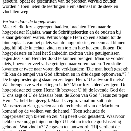
gebeurd, opdat de geschriften van de profeten vervuld zouden
worden.’ Toen lieten de leerlingen Hem allemaal in de steek en
vluchtten weg.
Verhoor door de hogepriester
Maar zij die Jezus gegrepen hadden, brachten Hem naar de
hogepriester Kajafas, waar de Schriftgeleerden en de oudsten bij
elkaar gekomen waren. Petrus volgde Hem op een afstand tot de
binnenplaats van het paleis van de hogepriester, en eenmaal binnen
ging hij bij de knechten zitten om te zien hoe het zou aflopen. De
hogepriesters en heel het Sanhedrin zochten valse getuigenissen
tegen Jezus om Hem ter dood te kunnen brengen. Maar ze vonden
niets, hoewel er veel valse getuigen naar voren traden. Ten slotte
kwamen er twee naar voren die verklaarden: ‘Die man heeft gezegd:
“Ik kan de tempel van God afbreken en in drie dagen opbouwen.”? ’
De hogepriester ging staan en zei tegen Hem: ‘U antwoordt niets?
Wat brengen ze wel niet tegen U in?’ Maar Jezus bleef zwijgen. De
hogepriester zei tegen Hem: ‘Ik bezweer U bij de levende God dat
U ons zegt of U de Messias bent, de Zoon van God.’ Jezus zei tegen
Hem: ‘U hebt het gezegd. Maar Ik zeg u: vanaf nu zult u de
Mensenzoon zien, gezeten aan de rechterhand van de Macht en
komend op de wolken van de hemel.’ Toen scheurde de
hogepriester zijn kleren en zei: ‘Hij heeft God gelasterd. Waarvoor
hebben we nog getuigen nodig? U hebt nu toch de godslastering
gehoord. Wat vindt u?’ Ze gaven ten antwoord: ‘Hij verdient de