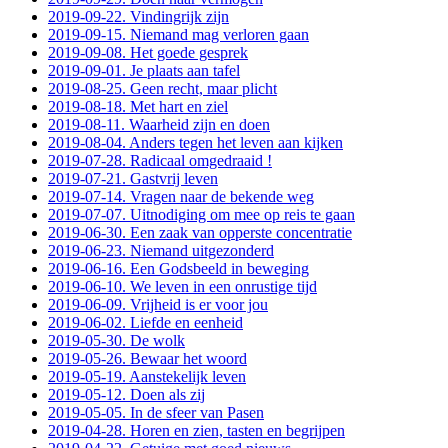
2019-09-22. Vindingrijk zijn
2019-09-15. Niemand mag verloren gaan
2019-09-08. Het goede gesprek
2019-09-01. Je plaats aan tafel
2019-08-25. Geen recht, maar plicht
2019-08-18. Met hart en ziel
2019-08-11. Waarheid zijn en doen
2019-08-04. Anders tegen het leven aan kijken
2019-07-28. Radicaal omgedraaid !
2019-07-21. Gastvrij leven
2019-07-14. Vragen naar de bekende weg
2019-07-07. Uitnodiging om mee op reis te gaan
2019-06-30. Een zaak van opperste concentratie
2019-06-23. Niemand uitgezonderd
2019-06-16. Een Godsbeeld in beweging
2019-06-10. We leven in een onrustige tijd
2019-06-09. Vrijheid is er voor jou
2019-06-02. Liefde en eenheid
2019-05-30. De wolk
2019-05-26. Bewaar het woord
2019-05-19. Aanstekelijk leven
2019-05-12. Doen als zij
2019-05-05. In de sfeer van Pasen
2019-04-28. Horen en zien, tasten en begrijpen