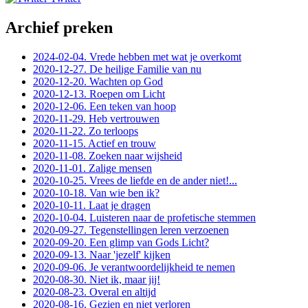
Archief preken
2024-02-04. Vrede hebben met wat je overkomt
2020-12-27. De heilige Familie van nu
2020-12-20. Wachten op God
2020-12-13. Roepen om Licht
2020-12-06. Een teken van hoop
2020-11-29. Heb vertrouwen
2020-11-22. Zo terloops
2020-11-15. Actief en trouw
2020-11-08. Zoeken naar wijsheid
2020-11-01. Zalige mensen
2020-10-25. Vrees de liefde en de ander niet!...
2020-10-18. Van wie ben ik?
2020-10-11. Laat je dragen
2020-10-04. Luisteren naar de profetische stemmen
2020-09-27. Tegenstellingen leren verzoenen
2020-09-20. Een glimp van Gods Licht?
2020-09-13. Naar 'jezelf' kijken
2020-09-06. Je verantwoordelijkheid te nemen
2020-08-30. Niet ik, maar jij!
2020-08-23. Overal en altijd
2020-08-16. Gezien en niet verloren