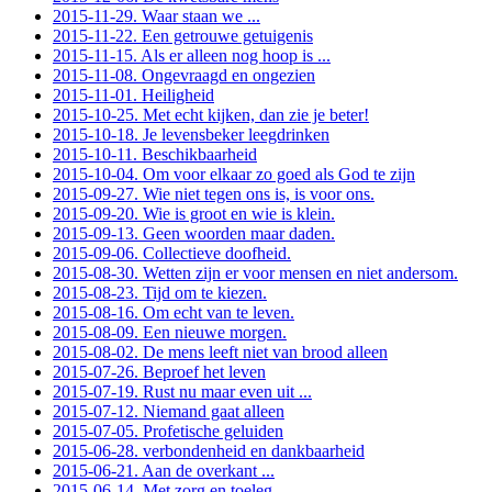
2015-11-29. Waar staan we ...
2015-11-22. Een getrouwe getuigenis
2015-11-15. Als er alleen nog hoop is ...
2015-11-08. Ongevraagd en ongezien
2015-11-01. Heiligheid
2015-10-25. Met echt kijken, dan zie je beter!
2015-10-18. Je levensbeker leegdrinken
2015-10-11. Beschikbaarheid
2015-10-04. Om voor elkaar zo goed als God te zijn
2015-09-27. Wie niet tegen ons is, is voor ons.
2015-09-20. Wie is groot en wie is klein.
2015-09-13. Geen woorden maar daden.
2015-09-06. Collectieve doofheid.
2015-08-30. Wetten zijn er voor mensen en niet andersom.
2015-08-23. Tijd om te kiezen.
2015-08-16. Om echt van te leven.
2015-08-09. Een nieuwe morgen.
2015-08-02. De mens leeft niet van brood alleen
2015-07-26. Beproef het leven
2015-07-19. Rust nu maar even uit ...
2015-07-12. Niemand gaat alleen
2015-07-05. Profetische geluiden
2015-06-28. verbondenheid en dankbaarheid
2015-06-21. Aan de overkant ...
2015-06-14. Met zorg en toeleg