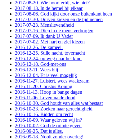
2017-08-20. Wie hoort erbij, wie niet?
2017-08-13. In de hemel bij elkaar
2017-08-06. God kijkt door onze buitenkant heen
2017-07-30. Durven kiezen en de tijd nemen
2017-07-23. Menslievendheid
2017-07-16. Diep in de mens verborgen
2017-07-09. Ik dank U Vader
2017-07-02. Met hart en ziel kiezen
2016-12-26. De kameel.
2016-12-25. Stille nacht, tovernacht
2016-12-24. op weg naar het kind
2016-12-18. God-met-ons
2016-12-11. Wees blij
2016-12-04. Er is veel mogelijk
2016-11-27. Luistert, wees waakzaam
2016-11-20. Christus Koning
2016-11-13. Hoop in bange dagen
2016-11-06. Leven na de dood
2016-10-30. God houdt van alles wat bestaat
2016-10-23. Zoeken naar gerechtigheid
2016-10-16. Bidden om recht
2016-10-09. Waar geloven wij in?
2016-10-02. God de ruimte geven
2016-09-25. Dat is alles.
2016-09-18. Nooit zonder overleg!