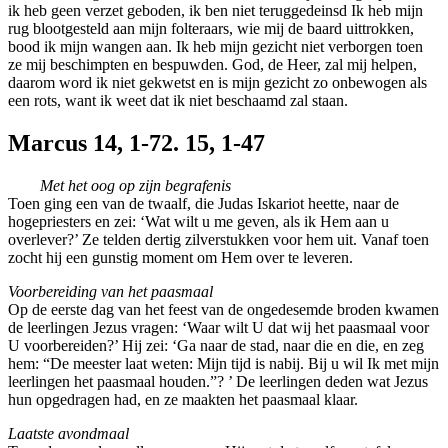
ik heb geen verzet geboden, ik ben niet teruggedeinsd Ik heb mijn
rug blootgesteld aan mijn folteraars, wie mij de baard uittrokken,
bood ik mijn wangen aan. Ik heb mijn gezicht niet verborgen toen
ze mij beschimpten en bespuwden. God, de Heer, zal mij helpen,
daarom word ik niet gekwetst en is mijn gezicht zo onbewogen als
een rots, want ik weet dat ik niet beschaamd zal staan.
Marcus 14, 1-72. 15, 1-47
Met het oog op zijn begrafenis
Toen ging een van de twaalf, die Judas Iskariot heette, naar de
hogepriesters en zei: ‘Wat wilt u me geven, als ik Hem aan u
overlever?’ Ze telden dertig zilverstukken voor hem uit. Vanaf toen
zocht hij een gunstig moment om Hem over te leveren.
Voorbereiding van het paasmaal
Op de eerste dag van het feest van de ongedesemde broden kwamen
de leerlingen Jezus vragen: ‘Waar wilt U dat wij het paasmaal voor
U voorbereiden?’ Hij zei: ‘Ga naar de stad, naar die en die, en zeg
hem: “De meester laat weten: Mijn tijd is nabij. Bij u wil Ik met mijn
leerlingen het paasmaal houden.”? ’ De leerlingen deden wat Jezus
hun opgedragen had, en ze maakten het paasmaal klaar.
Laatste avondmaal