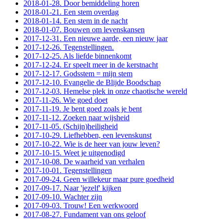
2018-01-28. Door bemiddeling horen
2018-01-21. Een stem overdag
2018-01-14. Een stem in de nacht
2018-01-07. Bouwen om levenskansen
2017-12-31. Een nieuwe aarde, een nieuw jaar
2017-12-26. Tegenstellingen.
2017-12-25. Als liefde binnenkomt
2017-12-24. Er speelt meer in de kerstnacht
2017-12-17. Godsstem = mijn stem
2017-12-10. Evangelie de Blijde Boodschap
2017-12-03. Hemelse plek in onze chaotische wereld
2017-11-26. Wie goed doet
2017-11-19. Je bent goed zoals je bent
2017-11-12. Zoeken naar wijsheid
2017-11-05. (Schijn)heiligheid
2017-10-29. Liefhebben, een levenskunst
2017-10-22. Wie is de heer van jouw leven?
2017-10-15. Weet je uitgenodigd
2017-10-08. De waarheid van verhalen
2017-10-01. Tegenstellingen
2017-09-24. Geen willekeur maar pure goedheid
2017-09-17. Naar 'jezelf' kijken
2017-09-10. Wachter zijn
2017-09-03. Trouw! Een werkwoord
2017-08-27. Fundament van ons geloof