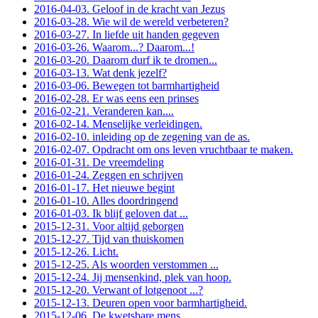
2016-04-03. Geloof in de kracht van Jezus
2016-03-28. Wie wil de wereld verbeteren?
2016-03-27. In liefde uit handen gegeven
2016-03-26. Waarom...? Daarom...!
2016-03-20. Daarom durf ik te dromen...
2016-03-13. Wat denk jezelf?
2016-03-06. Bewegen tot barmhartigheid
2016-02-28. Er was eens een prinses
2016-02-21. Veranderen kan....
2016-02-14. Menselijke verleidingen.
2016-02-10. inleiding op de zegening van de as.
2016-02-07. Opdracht om ons leven vruchtbaar te maken.
2016-01-31. De vreemdeling
2016-01-24. Zeggen en schrijven
2016-01-17. Het nieuwe begint
2016-01-10. Alles doordringend
2016-01-03. Ik blijf geloven dat ...
2015-12-31. Voor altijd geborgen
2015-12-27. Tijd van thuiskomen
2015-12-26. Licht.
2015-12-25. Als woorden verstommen ...
2015-12-24. Jij mensenkind, plek van hoop.
2015-12-20. Verwant of lotgenoot ...?
2015-12-13. Deuren open voor barmhartigheid.
2015-12-06. De kwetsbare mens