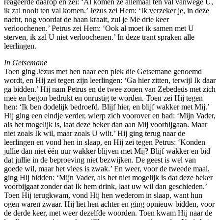
reageerde daarop en zei: ‘Al komen ze allemaal ten val vanwege U,
ik zal nooit ten val komen.’ Jezus zei Hem: ‘Ik verzeker je, in deze
nacht, nog voordat de haan kraait, zul je Me drie keer
verloochenen.’ Petrus zei Hem: ‘Ook al moet ik samen met U
sterven, ik zal U niet verloochenen.’ In deze trant spraken alle
leerlingen.
In Getsemane
Toen ging Jezus met hen naar een plek die Getsemane genoemd
wordt, en Hij zei tegen zijn leerlingen: ‘Ga hier zitten, terwijl Ik daar
ga bidden.’ Hij nam Petrus en de twee zonen van Zebedeüs met zich
mee en begon bedrukt en onrustig te worden. Toen zei Hij tegen
hen: ‘Ik ben dodelijk bedroefd. Blijf hier, en blijf wakker met Mij.’
Hij ging een eindje verder, wierp zich voorover en bad: ‘Mijn Vader,
als het mogelijk is, laat deze beker dan aan Mij voorbijgaan. Maar
niet zoals Ik wil, maar zoals U wilt.’ Hij ging terug naar de
leerlingen en vond hen in slaap, en Hij zei tegen Petrus: ‘Konden
jullie dan niet één uur wakker blijven met Mij? Blijf wakker en bid
dat jullie in de beproeving niet bezwijken. De geest is wel van
goede wil, maar het vlees is zwak.’ En weer, voor de tweede maal,
ging Hij bidden: ‘Mijn Vader, als het niet mogelijk is dat deze beker
voorbijgaat zonder dat Ik hem drink, laat uw wil dan geschieden.’
Toen Hij terugkwam, vond Hij hen wederom in slaap, want hun
ogen waren zwaar. Hij liet hen achter en ging opnieuw bidden, voor
de derde keer, met weer dezelfde woorden. Toen kwam Hij naar de