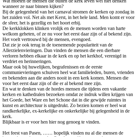
Wat moeten de mensen die buiten de kerk leven wel niet denken
wanneer ze naar binnen kijken?
Bij de gelegenheid van het carnaval stromen de kerken op zondag in
het zuiden vol. Net als met Kerst, in het hele land. Men komt er voor
de sfeer, het is gezellig en het hoort erbij.
De kerkklokken klinken vrolijk en de mensen worden van harte
welkom geheten, of ze nu voor het eerst daar zijn of al bekend zijn.
Het voelt vertrouwd bij de mensen, evengoed.
Dat zie je ook terug in de toenemende populariteit van de
Allerzielenvieringen. Dan vinden de mensen die een dierbare
verloren hebben elkaar in de kerk en op het kerkhof, verenigd in
verdriet en herinneringen.
Maar ook bij huwelijken, begrafenissen en de eerste
communievieringen schuiven heel wat familieleden, buren, vrienden
en bekenden aan die anders nooit in een kerk komen. Mensen die
voor het eerst daar zijn of die er al bekend mee zijn.
En wat te denken van de hordes mensen die tijdens een vakantie
kerken en kathedralen bezoeken omdat ze indruk willen krijgen van
het Goede, het Ware en het Schone dat in die gewijde ruimtes in
kunst en architectuur is uitgedrukt. Zo bezien komen er heel wat
randkerkelijke, ex-kerkelijke en onkerkelijke bij gelegenheid in de
kerk.
Blijkbaar is er voor hen hier nog genoeg te vinden.
Het feest van Pasen, …… hopelijk vinden nu al die mensen de