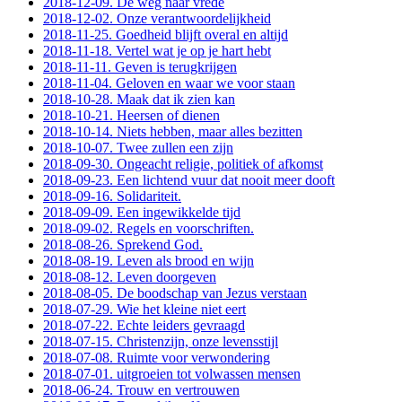
2018-12-09. De weg naar vrede
2018-12-02. Onze verantwoordelijkheid
2018-11-25. Goedheid blijft overal en altijd
2018-11-18. Vertel wat je op je hart hebt
2018-11-11. Geven is terugkrijgen
2018-11-04. Geloven en waar we voor staan
2018-10-28. Maak dat ik zien kan
2018-10-21. Heersen of dienen
2018-10-14. Niets hebben, maar alles bezitten
2018-10-07. Twee zullen een zijn
2018-09-30. Ongeacht religie, politiek of afkomst
2018-09-23. Een lichtend vuur dat nooit meer dooft
2018-09-16. Solidariteit.
2018-09-09. Een ingewikkelde tijd
2018-09-02. Regels en voorschriften.
2018-08-26. Sprekend God.
2018-08-19. Leven als brood en wijn
2018-08-12. Leven doorgeven
2018-08-05. De boodschap van Jezus verstaan
2018-07-29. Wie het kleine niet eert
2018-07-22. Echte leiders gevraagd
2018-07-15. Christenzijn, onze levensstijl
2018-07-08. Ruimte voor verwondering
2018-07-01. uitgroeien tot volwassen mensen
2018-06-24. Trouw en vertrouwen