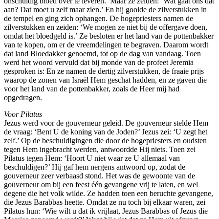
onschuldig bloed over te leveren.’ Maar ze zeiden: ‘Wat gaat ons dat
aan? Dat moet u zelf maar zien.’ En hij gooide de zilverstukken in
de tempel en ging zich ophangen. De hogepriesters namen de
zilverstukken en zeiden: ‘We mogen ze niet bij de offergave doen,
omdat het bloedgeld is.’ Ze besloten er het land van de pottenbakker
van te kopen, om er de vreemdelingen te begraven. Daarom wordt
dat land Bloedakker genoemd, tot op de dag van vandaag. Toen
werd het woord vervuld dat bij monde van de profeet Jeremia
gesproken is: En ze namen de dertig zilverstukken, de fraaie prijs
waarop de zonen van Israël Hem geschat hadden, en ze gaven die
voor het land van de pottenbakker, zoals de Heer mij had
opgedragen.
Voor Pilatus
Jezus werd voor de gouverneur geleid. De gouverneur stelde Hem
de vraag: ‘Bent U de koning van de Joden?’ Jezus zei: ‘U zegt het
zelf.’ Op de beschuldigingen die door de hogepriesters en oudsten
tegen Hem ingebracht werden, antwoordde Hij niets. Toen zei
Pilatus tegen Hem: ‘Hoort U niet waar ze U allemaal van
beschuldigen?’ Hij gaf hem nergens antwoord op, zodat de
gouverneur zeer verbaasd stond. Het was de gewoonte van de
gouverneur om bij een feest één gevangene vrij te laten, en wel
degene die het volk wilde. Ze hadden toen een beruchte gevangene,
die Jezus Barabbas heette. Omdat ze nu toch bij elkaar waren, zei
Pilatus hun: ‘Wie wilt u dat ik vrijlaat, Jezus Barabbas of Jezus die