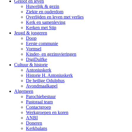
Geloof en leven
Huwelijk & gezin
Ziekte en ouderdom
Overlijden en leven met verlies
Kerk en samenleving
Kerken met Stip
Jeugd & jongeren
Doop
Eerste communie
Vormsel
Kinder- en gezinsvieringen
DigiDulfke
Cultuur & historie
Antoniuskerk
Historie H. Antoniuskerk
De heilige Odulphus
Avondmaalkapel
Algemeen
Parochiebestuur
Pastoraal team
Contactgroep
Werkgroepen en koren
ANBI
Doneren
Kerkbalans