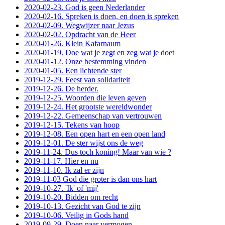
2020-02-23. God is geen Nederlander
2020-02-16. Spreken is doen, en doen is spreken
2020-02-09. Wegwijzer naar Jezus
2020-02-02. Opdracht van de Heer
2020-01-26. Klein Kafarnaum
2020-01-19. Doe wat je zegt en zeg wat je doet
2020-01-12. Onze bestemming vinden
2020-01-05. Een lichtende ster
2019-12-29. Feest van solidariteit
2019-12-26. De herder.
2019-12-25. Woorden die leven geven
2019-12-24. Het grootste wereldwonder
2019-12-22. Gemeenschap van vertrouwen
2019-12-15. Tekens van hoop
2019-12-08. Een open hart en een open land
2019-12-01. De ster wijst ons de weg
2019-11-24. Dus toch koning! Maar van wie ?
2019-11-17. Hier en nu
2019-11-10. Ik zal er zijn
2019-11-03 God die groter is dan ons hart
2019-10-27. 'Ik' of 'mij'
2019-10-20. Bidden om recht
2019-10-13. Gezicht van God te zijn
2019-10-06. Veilig in Gods hand
2019-09-29. Doen naar vermogen