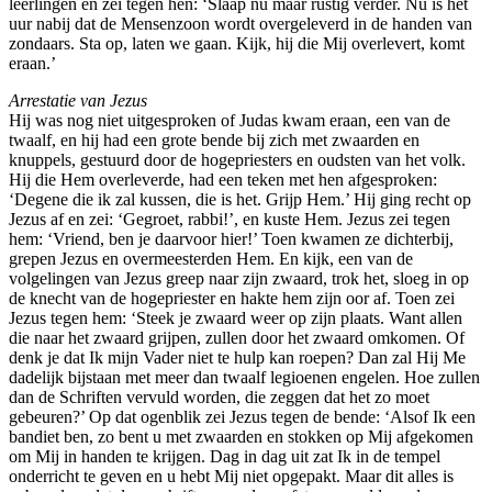
leerlingen en zei tegen hen: ‘Slaap nu maar rustig verder. Nu is het
uur nabij dat de Mensenzoon wordt overgeleverd in de handen van
zondaars. Sta op, laten we gaan. Kijk, hij die Mij overlevert, komt
eraan.’
Arrestatie van Jezus
Hij was nog niet uitgesproken of Judas kwam eraan, een van de
twaalf, en hij had een grote bende bij zich met zwaarden en
knuppels, gestuurd door de hogepriesters en oudsten van het volk.
Hij die Hem overleverde, had een teken met hen afgesproken:
‘Degene die ik zal kussen, die is het. Grijp Hem.’ Hij ging recht op
Jezus af en zei: ‘Gegroet, rabbi!’, en kuste Hem. Jezus zei tegen
hem: ‘Vriend, ben je daarvoor hier!’ Toen kwamen ze dichterbij,
grepen Jezus en overmeesterden Hem. En kijk, een van de
volgelingen van Jezus greep naar zijn zwaard, trok het, sloeg in op
de knecht van de hogepriester en hakte hem zijn oor af. Toen zei
Jezus tegen hem: ‘Steek je zwaard weer op zijn plaats. Want allen
die naar het zwaard grijpen, zullen door het zwaard omkomen. Of
denk je dat Ik mijn Vader niet te hulp kan roepen? Dan zal Hij Me
dadelijk bijstaan met meer dan twaalf legioenen engelen. Hoe zullen
dan de Schriften vervuld worden, die zeggen dat het zo moet
gebeuren?’ Op dat ogenblik zei Jezus tegen de bende: ‘Alsof Ik een
bandiet ben, zo bent u met zwaarden en stokken op Mij afgekomen
om Mij in handen te krijgen. Dag in dag uit zat Ik in de tempel
onderricht te geven en u hebt Mij niet opgepakt. Maar dit alles is