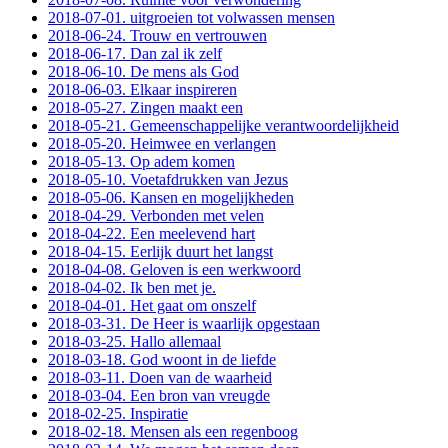
2018-07-01. uitgroeien tot volwassen mensen
2018-06-24. Trouw en vertrouwen
2018-06-17. Dan zal ik zelf
2018-06-10. De mens als God
2018-06-03. Elkaar inspireren
2018-05-27. Zingen maakt een
2018-05-21. Gemeenschappelijke verantwoordelijkheid
2018-05-20. Heimwee en verlangen
2018-05-13. Op adem komen
2018-05-10. Voetafdrukken van Jezus
2018-05-06. Kansen en mogelijkheden
2018-04-29. Verbonden met velen
2018-04-22. Een meelevend hart
2018-04-15. Eerlijk duurt het langst
2018-04-08. Geloven is een werkwoord
2018-04-02. Ik ben met je.
2018-04-01. Het gaat om onszelf
2018-03-31. De Heer is waarlijk opgestaan
2018-03-25. Hallo allemaal
2018-03-18. God woont in de liefde
2018-03-11. Doen van de waarheid
2018-03-04. Een bron van vreugde
2018-02-25. Inspiratie
2018-02-18. Mensen als een regenboog