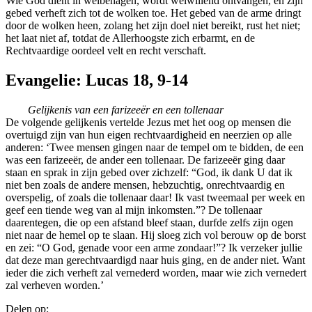
Wie God dient in welbehagen, wordt welwillend ontvangen, en zijn
gebed verheft zich tot de wolken toe. Het gebed van de arme dringt
door de wolken heen, zolang het zijn doel niet bereikt, rust het niet;
het laat niet af, totdat de Allerhoogste zich erbarmt, en de
Rechtvaardige oordeel velt en recht verschaft.
Evangelie: Lucas 18, 9-14
Gelijkenis van een farizeeër en een tollenaar
De volgende gelijkenis vertelde Jezus met het oog op mensen die
overtuigd zijn van hun eigen rechtvaardigheid en neerzien op alle
anderen: ‘Twee mensen gingen naar de tempel om te bidden, de een
was een farizeeër, de ander een tollenaar. De farizeeër ging daar
staan en sprak in zijn gebed over zichzelf: “God, ik dank U dat ik
niet ben zoals de andere mensen, hebzuchtig, onrechtvaardig en
overspelig, of zoals die tollenaar daar! Ik vast tweemaal per week en
geef een tiende weg van al mijn inkomsten.”? De tollenaar
daarentegen, die op een afstand bleef staan, durfde zelfs zijn ogen
niet naar de hemel op te slaan. Hij sloeg zich vol berouw op de borst
en zei: “O God, genade voor een arme zondaar!”? Ik verzeker jullie
dat deze man gerechtvaardigd naar huis ging, en de ander niet. Want
ieder die zich verheft zal vernederd worden, maar wie zich vernedert
zal verheven worden.’
Delen op: