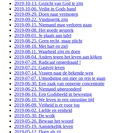
2019-10-13. Gezicht van God te zijn
2019-10-06. Veilig in Gods hand
2019-09-29. Doen naar vermogen
2019-09-22. Vindingrijk zijn
2019-09-15. Niemand mag verloren gaan
2019-09-08. Het goede gesprek
2019-09-01. Je plaats aan tafel
2019-08-25. Geen recht, maar plicht
2019-08-18. Met hart en ziel
2019-08-11. Waarheid zijn en doen
2019-08-04. Anders tegen het leven aan kijken
2019-07-28. Radicaal omgedraaid !
2019-07-21. Gastvrij leven
2019-07-14. Vragen naar de bekende weg
2019-07-07. Uitnodiging om mee op reis te gaan
2019-06-30. Een zaak van opperste concentratie
2019-06-23. Niemand uitgezonderd
2019-06-16. Een Godsbeeld in beweging
2019-06-10. We leven in een onrustige tijd
2019-06-09. Vrijheid is er voor jou
2019-06-02. Liefde en eenheid
2019-05-30. De wolk
2019-05-26. Bewaar het woord
2019-05-19. Aanstekelijk leven
2019-05-12. Doen als zij