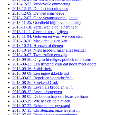
2018-12-23. Vredevolle ontmoeting
2018-12-15. Doe het niet uit vrees
2018-12-09. De weg naar vrede
2018-12-02. Onze verantwoordelijkheid
2018-11-25. Goedheid blijft overal en altijd
2018-11-18. Vertel wat je op je hart hebt
2018-11-11. Geven is terugkrijgen
2018-11-04. Geloven en waar we voor staan
2018-10-28. Maak dat ik zien kan
2018-10-21. Heersen of dienen
2018-10-14. Niets hebben, maar alles bezitten
2018-10-07. Twee zullen een zijn
2018-09-30. Ongeacht religie, politiek of afkomst
2018-09-23. Een lichtend vuur dat nooit meer dooft
2018-09-16. Solidariteit.
2018-09-09. Een ingewikkelde tijd
2018-09-02. Regels en voorschriften.
2018-08-26. Sprekend God.
2018-08-19. Leven als brood en wijn
2018-08-12. Leven doorgeven
2018-08-05. De boodschap van Jezus verstaan
2018-07-29. Wie het kleine niet eert
2018-07-22. Echte leiders gevraagd
2018-07-15. Christenzijn, onze levensstijl
2018-07-08. Ruimte voor verwondering