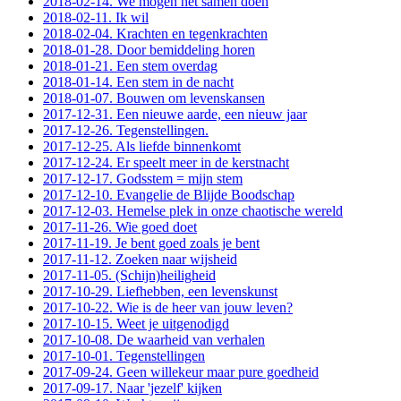
2018-02-14. We mogen het samen doen
2018-02-11. Ik wil
2018-02-04. Krachten en tegenkrachten
2018-01-28. Door bemiddeling horen
2018-01-21. Een stem overdag
2018-01-14. Een stem in de nacht
2018-01-07. Bouwen om levenskansen
2017-12-31. Een nieuwe aarde, een nieuw jaar
2017-12-26. Tegenstellingen.
2017-12-25. Als liefde binnenkomt
2017-12-24. Er speelt meer in de kerstnacht
2017-12-17. Godsstem = mijn stem
2017-12-10. Evangelie de Blijde Boodschap
2017-12-03. Hemelse plek in onze chaotische wereld
2017-11-26. Wie goed doet
2017-11-19. Je bent goed zoals je bent
2017-11-12. Zoeken naar wijsheid
2017-11-05. (Schijn)heiligheid
2017-10-29. Liefhebben, een levenskunst
2017-10-22. Wie is de heer van jouw leven?
2017-10-15. Weet je uitgenodigd
2017-10-08. De waarheid van verhalen
2017-10-01. Tegenstellingen
2017-09-24. Geen willekeur maar pure goedheid
2017-09-17. Naar 'jezelf' kijken