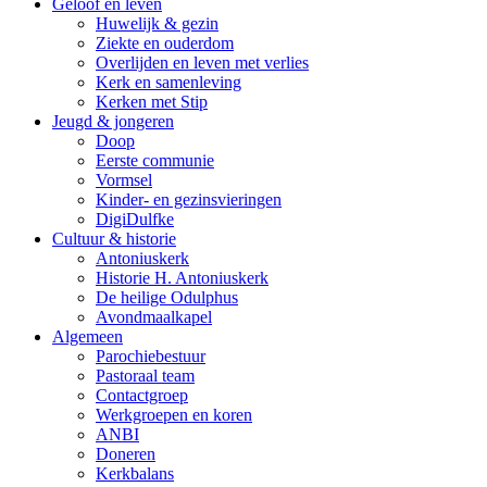
Geloof en leven
Huwelijk & gezin
Ziekte en ouderdom
Overlijden en leven met verlies
Kerk en samenleving
Kerken met Stip
Jeugd & jongeren
Doop
Eerste communie
Vormsel
Kinder- en gezinsvieringen
DigiDulfke
Cultuur & historie
Antoniuskerk
Historie H. Antoniuskerk
De heilige Odulphus
Avondmaalkapel
Algemeen
Parochiebestuur
Pastoraal team
Contactgroep
Werkgroepen en koren
ANBI
Doneren
Kerkbalans