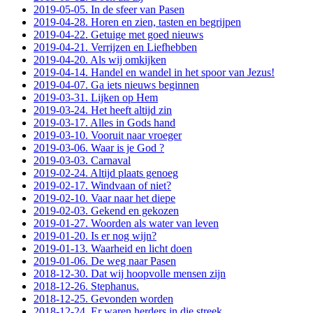
2019-05-05. In de sfeer van Pasen
2019-04-28. Horen en zien, tasten en begrijpen
2019-04-22. Getuige met goed nieuws
2019-04-21. Verrijzen en Liefhebben
2019-04-20. Als wij omkijken
2019-04-14. Handel en wandel in het spoor van Jezus!
2019-04-07. Ga iets nieuws beginnen
2019-03-31. Lijken op Hem
2019-03-24. Het heeft altijd zin
2019-03-17. Alles in Gods hand
2019-03-10. Vooruit naar vroeger
2019-03-06. Waar is je God ?
2019-03-03. Carnaval
2019-02-24. Altijd plaats genoeg
2019-02-17. Windvaan of niet?
2019-02-10. Vaar naar het diepe
2019-02-03. Gekend en gekozen
2019-01-27. Woorden als water van leven
2019-01-20. Is er nog wijn?
2019-01-13. Waarheid en licht doen
2019-01-06. De weg naar Pasen
2018-12-30. Dat wij hoopvolle mensen zijn
2018-12-26. Stephanus.
2018-12-25. Gevonden worden
2018-12-24. Er waren herders in die streek