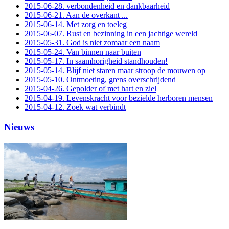
2015-06-28. verbondenheid en dankbaarheid
2015-06-21. Aan de overkant ...
2015-06-14. Met zorg en toeleg
2015-06-07. Rust en bezinning in een jachtige wereld
2015-05-31. God is niet zomaar een naam
2015-05-24. Van binnen naar buiten
2015-05-17. In saamhorigheid standhouden!
2015-05-14. Blijf niet staren maar stroop de mouwen op
2015-05-10. Ontmoeting, grens overschrijdend
2015-04-26. Gepolder of met hart en ziel
2015-04-19. Levenskracht voor bezielde herboren mensen
2015-04-12. Zoek wat verbindt
Nieuws