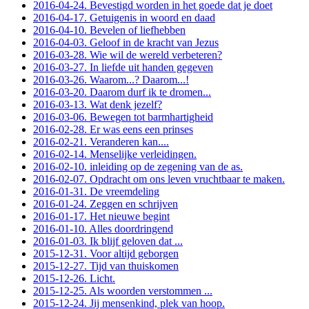
2016-04-24. Bevestigd worden in het goede dat je doet
2016-04-17. Getuigenis in woord en daad
2016-04-10. Bevelen of liefhebben
2016-04-03. Geloof in de kracht van Jezus
2016-03-28. Wie wil de wereld verbeteren?
2016-03-27. In liefde uit handen gegeven
2016-03-26. Waarom...? Daarom...!
2016-03-20. Daarom durf ik te dromen...
2016-03-13. Wat denk jezelf?
2016-03-06. Bewegen tot barmhartigheid
2016-02-28. Er was eens een prinses
2016-02-21. Veranderen kan....
2016-02-14. Menselijke verleidingen.
2016-02-10. inleiding op de zegening van de as.
2016-02-07. Opdracht om ons leven vruchtbaar te maken.
2016-01-31. De vreemdeling
2016-01-24. Zeggen en schrijven
2016-01-17. Het nieuwe begint
2016-01-10. Alles doordringend
2016-01-03. Ik blijf geloven dat ...
2015-12-31. Voor altijd geborgen
2015-12-27. Tijd van thuiskomen
2015-12-26. Licht.
2015-12-25. Als woorden verstommen ...
2015-12-24. Jij mensenkind, plek van hoop.