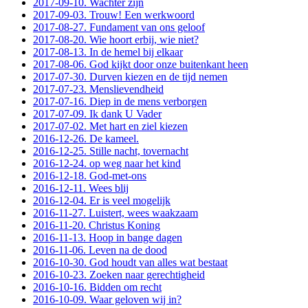
2017-09-10. Wachter zijn
2017-09-03. Trouw! Een werkwoord
2017-08-27. Fundament van ons geloof
2017-08-20. Wie hoort erbij, wie niet?
2017-08-13. In de hemel bij elkaar
2017-08-06. God kijkt door onze buitenkant heen
2017-07-30. Durven kiezen en de tijd nemen
2017-07-23. Menslievendheid
2017-07-16. Diep in de mens verborgen
2017-07-09. Ik dank U Vader
2017-07-02. Met hart en ziel kiezen
2016-12-26. De kameel.
2016-12-25. Stille nacht, tovernacht
2016-12-24. op weg naar het kind
2016-12-18. God-met-ons
2016-12-11. Wees blij
2016-12-04. Er is veel mogelijk
2016-11-27. Luistert, wees waakzaam
2016-11-20. Christus Koning
2016-11-13. Hoop in bange dagen
2016-11-06. Leven na de dood
2016-10-30. God houdt van alles wat bestaat
2016-10-23. Zoeken naar gerechtigheid
2016-10-16. Bidden om recht
2016-10-09. Waar geloven wij in?