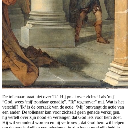
De tollenaar praat niet over 'Ik'. Hij praat over zichzelf als 'mij'.
“God, wees ‘mij’ zondaar genadig". "Ik" tegenover" mij. Wat is het
verschil? ‘Ik‘ is de oorzaak van de actie. ‘Mij’ ontvangt de actie van
een ander. De tollenaar kan voor zichzelf geen genade verkrijgen,
hij vertelt over zijn nood en verlangen dat God iets voor hem doet.
Hij wil veranderd worden en hij vertrouwt, dat God hem wil helpen
om de noodzakelijke veranderingen in zijn leven werkelijkheid te