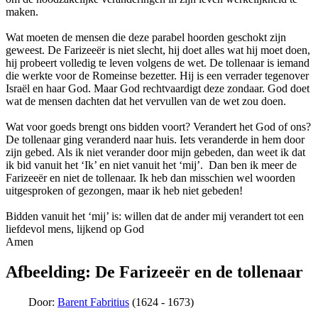
maken.
Wat moeten de mensen die deze parabel hoorden geschokt zijn
geweest. De Farizeeër is niet slecht, hij doet alles wat hij moet doen,
hij probeert volledig te leven volgens de wet. De tollenaar is iemand
die werkte voor de Romeinse bezetter. Hij is een verrader tegenover
Israël en haar God. Maar God rechtvaardigt deze zondaar. God doet
wat de mensen dachten dat het vervullen van de wet zou doen.
Wat voor goeds brengt ons bidden voort? Verandert het God of ons?
De tollenaar ging veranderd naar huis. Iets veranderde in hem door
zijn gebed. Als ik niet verander door mijn gebeden, dan weet ik dat
ik bid vanuit het ‘Ik’ en niet vanuit het ‘mij’. Dan ben ik meer de
Farizeeër en niet de tollenaar. Ik heb dan misschien wel woorden
uitgesproken of gezongen, maar ik heb niet gebeden!
Bidden vanuit het ‘mij’ is: willen dat de ander mij verandert tot een
liefdevol mens, lijkend op God
Amen
Afbeelding: De Farizeeër en de tollenaar
Door:
Barent Fabritius
(1624 - 1673)