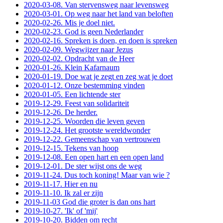
2020-03-08. Van stervensweg naar levensweg
2020-03-01. Op weg naar het land van beloften
2020-02-26. Mis je doel niet.
2020-02-23. God is geen Nederlander
2020-02-16. Spreken is doen, en doen is spreken
2020-02-09. Wegwijzer naar Jezus
2020-02-02. Opdracht van de Heer
2020-01-26. Klein Kafarnaum
2020-01-19. Doe wat je zegt en zeg wat je doet
2020-01-12. Onze bestemming vinden
2020-01-05. Een lichtende ster
2019-12-29. Feest van solidariteit
2019-12-26. De herder.
2019-12-25. Woorden die leven geven
2019-12-24. Het grootste wereldwonder
2019-12-22. Gemeenschap van vertrouwen
2019-12-15. Tekens van hoop
2019-12-08. Een open hart en een open land
2019-12-01. De ster wijst ons de weg
2019-11-24. Dus toch koning! Maar van wie ?
2019-11-17. Hier en nu
2019-11-10. Ik zal er zijn
2019-11-03 God die groter is dan ons hart
2019-10-27. 'Ik' of 'mij'
2019-10-20. Bidden om recht