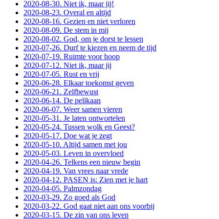
2020-08-30. Niet ik, maar jij!
2020-08-23. Overal en altijd
2020-08-16. Gezien en niet verloren
2020-08-09. De stem in mij
2020-08-02. God, om je dorst te lessen
2020-07-26. Durf te kiezen en neem de tijd
2020-07-19. Ruimte voor hoop
2020-07-12. Niet ik, maar jij
2020-07-05. Rust en vrij
2020-06-28. Elkaar toekomst geven
2020-06-21. Zelfbewust
2020-06-14. De pelikaan
2020-06-07. Weer samen vieren
2020-05-31. Je laten ontwortelen
2020-05-24. Tussen wolk en Geest?
2020-05-17. Doe wat je zegt
2020-05-10. Altijd samen met jou
2020-05-03. Leven in overvloed
2020-04-26. Telkens een nieuw begin
2020-04-19. Van vrees naar vrede
2020-04-12. PASEN is: Zien met je hart
2020-04-05. Palmzondag
2020-03-29. Zo goed als God
2020-03-22. God gaat niet aan ons voorbij
2020-03-15. De zin van ons leven