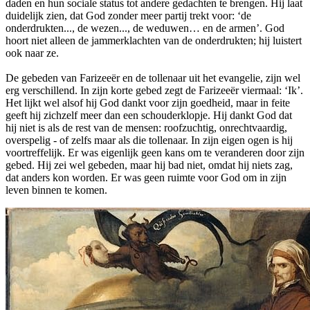
daden en hun sociale status tot andere gedachten te brengen. Hij laat
duidelijk zien, dat God zonder meer partij trekt voor: ‘de
onderdrukten..., de wezen..., de weduwen… en de armen’. God
hoort niet alleen de jammerklachten van de onderdrukten; hij luistert
ook naar ze.
De gebeden van Farizeeër en de tollenaar uit het evangelie, zijn wel
erg verschillend. In zijn korte gebed zegt de Farizeeër viermaal: ‘Ik’.
Het lijkt wel alsof hij God dankt voor zijn goedheid, maar in feite
geeft hij zichzelf meer dan een schouderklopje. Hij dankt God dat
hij niet is als de rest van de mensen: roofzuchtig, onrechtvaardig,
overspelig - of zelfs maar als die tollenaar. In zijn eigen ogen is hij
voortreffelijk. Er was eigenlijk geen kans om te veranderen door zijn
gebed. Hij zei wel gebeden, maar hij bad niet, omdat hij niets zag,
dat anders kon worden. Er was geen ruimte voor God om in zijn
leven binnen te komen.