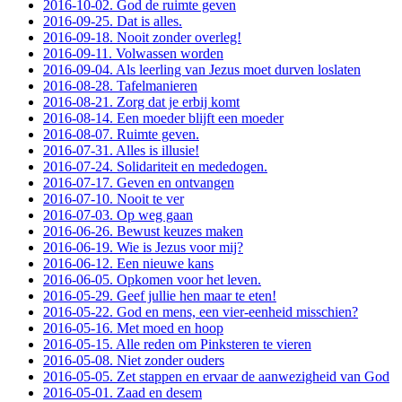
2016-10-02. God de ruimte geven
2016-09-25. Dat is alles.
2016-09-18. Nooit zonder overleg!
2016-09-11. Volwassen worden
2016-09-04. Als leerling van Jezus moet durven loslaten
2016-08-28. Tafelmanieren
2016-08-21. Zorg dat je erbij komt
2016-08-14. Een moeder blijft een moeder
2016-08-07. Ruimte geven.
2016-07-31. Alles is illusie!
2016-07-24. Solidariteit en mededogen.
2016-07-17. Geven en ontvangen
2016-07-10. Nooit te ver
2016-07-03. Op weg gaan
2016-06-26. Bewust keuzes maken
2016-06-19. Wie is Jezus voor mij?
2016-06-12. Een nieuwe kans
2016-06-05. Opkomen voor het leven.
2016-05-29. Geef jullie hen maar te eten!
2016-05-22. God en mens, een vier-eenheid misschien?
2016-05-16. Met moed en hoop
2016-05-15. Alle reden om Pinksteren te vieren
2016-05-08. Niet zonder ouders
2016-05-05. Zet stappen en ervaar de aanwezigheid van God
2016-05-01. Zaad en desem