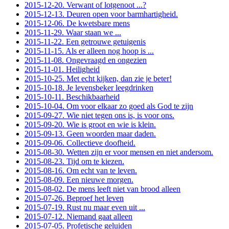
2015-12-20. Verwant of lotgenoot ...?
2015-12-13. Deuren open voor barmhartigheid.
2015-12-06. De kwetsbare mens
2015-11-29. Waar staan we ...
2015-11-22. Een getrouwe getuigenis
2015-11-15. Als er alleen nog hoop is ...
2015-11-08. Ongevraagd en ongezien
2015-11-01. Heiligheid
2015-10-25. Met echt kijken, dan zie je beter!
2015-10-18. Je levensbeker leegdrinken
2015-10-11. Beschikbaarheid
2015-10-04. Om voor elkaar zo goed als God te zijn
2015-09-27. Wie niet tegen ons is, is voor ons.
2015-09-20. Wie is groot en wie is klein.
2015-09-13. Geen woorden maar daden.
2015-09-06. Collectieve doofheid.
2015-08-30. Wetten zijn er voor mensen en niet andersom.
2015-08-23. Tijd om te kiezen.
2015-08-16. Om echt van te leven.
2015-08-09. Een nieuwe morgen.
2015-08-02. De mens leeft niet van brood alleen
2015-07-26. Beproef het leven
2015-07-19. Rust nu maar even uit ...
2015-07-12. Niemand gaat alleen
2015-07-05. Profetische geluiden