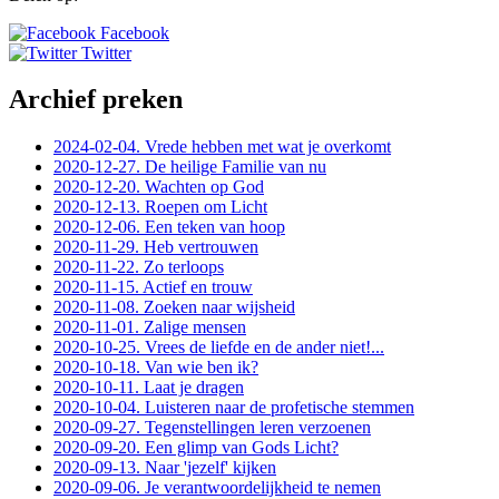
Facebook
Twitter
Archief preken
2024-02-04. Vrede hebben met wat je overkomt
2020-12-27. De heilige Familie van nu
2020-12-20. Wachten op God
2020-12-13. Roepen om Licht
2020-12-06. Een teken van hoop
2020-11-29. Heb vertrouwen
2020-11-22. Zo terloops
2020-11-15. Actief en trouw
2020-11-08. Zoeken naar wijsheid
2020-11-01. Zalige mensen
2020-10-25. Vrees de liefde en de ander niet!...
2020-10-18. Van wie ben ik?
2020-10-11. Laat je dragen
2020-10-04. Luisteren naar de profetische stemmen
2020-09-27. Tegenstellingen leren verzoenen
2020-09-20. Een glimp van Gods Licht?
2020-09-13. Naar 'jezelf' kijken
2020-09-06. Je verantwoordelijkheid te nemen