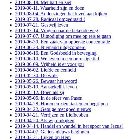
2019-08-18. Met hart en ziel
2019-08-11. Waarheid zijn en doen
2019-08-04. Anders tegen het leven aan kijken
2019-07-28. Radicaal omgedraaid !
2019-07-21. Gastvrij leven
2019-07-14. Vragen naar de bekende weg
2019-07-07. Uitnodiging om mee op reis te gaan
2019-06-30. Een zaak van opperste concentratie
2019-06-23. Niemand uitgezonderd
2019-06-16. Een Godsbeeld in beweging
2019-06-10. We leven in een onrustige tijd
2019-06-09. Vrijheid is er voor jou
2019-06-02. Liefde en eenheid
2019-05-30. De wolk
2019-05-26. Bewaar het woord
2019-05-19. Aanstekelijk leven
2019-05-12. Doen als zij
2019-05-05. In de sfeer van Pasen
2019-04-28. Horen en zien, tasten en begrijpen
2019-04-22. Getuige met goed nieuws
2019-04-21. Verrijzen en Liefhebben
2019-04-20. Als wij omkijken
2019-04-14. Handel en wandel in het spoor van Jezus!
2019-04-07. Ga iets nieuws beginnen
2019-03-31. Lijken op Hem