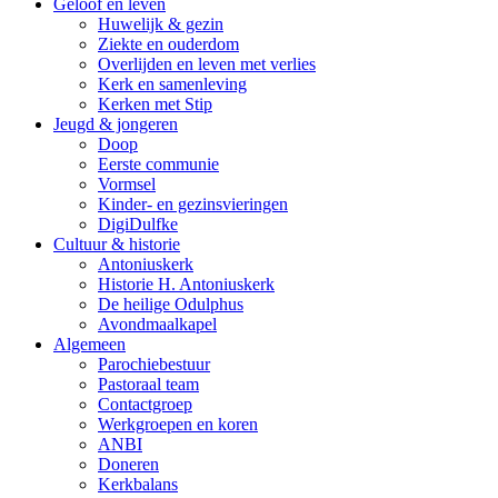
Geloof en leven
Huwelijk & gezin
Ziekte en ouderdom
Overlijden en leven met verlies
Kerk en samenleving
Kerken met Stip
Jeugd & jongeren
Doop
Eerste communie
Vormsel
Kinder- en gezinsvieringen
DigiDulfke
Cultuur & historie
Antoniuskerk
Historie H. Antoniuskerk
De heilige Odulphus
Avondmaalkapel
Algemeen
Parochiebestuur
Pastoraal team
Contactgroep
Werkgroepen en koren
ANBI
Doneren
Kerkbalans