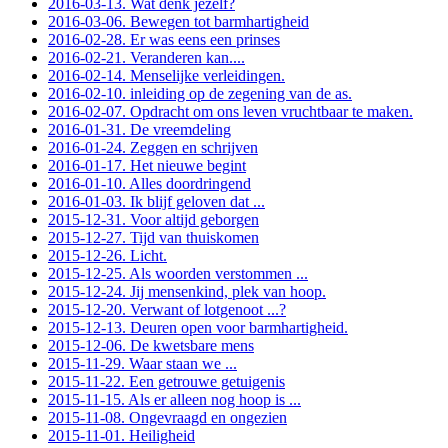
2016-03-13. Wat denk jezelf?
2016-03-06. Bewegen tot barmhartigheid
2016-02-28. Er was eens een prinses
2016-02-21. Veranderen kan....
2016-02-14. Menselijke verleidingen.
2016-02-10. inleiding op de zegening van de as.
2016-02-07. Opdracht om ons leven vruchtbaar te maken.
2016-01-31. De vreemdeling
2016-01-24. Zeggen en schrijven
2016-01-17. Het nieuwe begint
2016-01-10. Alles doordringend
2016-01-03. Ik blijf geloven dat ...
2015-12-31. Voor altijd geborgen
2015-12-27. Tijd van thuiskomen
2015-12-26. Licht.
2015-12-25. Als woorden verstommen ...
2015-12-24. Jij mensenkind, plek van hoop.
2015-12-20. Verwant of lotgenoot ...?
2015-12-13. Deuren open voor barmhartigheid.
2015-12-06. De kwetsbare mens
2015-11-29. Waar staan we ...
2015-11-22. Een getrouwe getuigenis
2015-11-15. Als er alleen nog hoop is ...
2015-11-08. Ongevraagd en ongezien
2015-11-01. Heiligheid