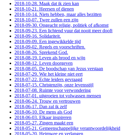
2018-10-28. Maak dat ik zien kan
2018-10-21. Heersen of dienen
2018-10-14. Niets hebben, maar alles bezitten
2018-10-07. Twee zullen een zijn
2018-09-30. Ongeacht religie, politiek of afkomst
2018-09-23. Een lichtend vuur dat nooit meer dooft
2018-09-16. Solidariteit.
2018-09-09. Een ingewikkelde tijd
2018-09-02. Regels en voorschriften.
2018-08-26. Sprekend God.
2018-08-19. Leven als brood en wijn
2018-08-12. Leven doorgeven
2018-08-05. De boodschap van Jezus verstaan
2018-07-29. Wie het kleine niet eert
2018-07-22. Echte leiders gevraagd
2018-07-15. Christenzijn, onze levensstijl
2018-07-08. Ruimte voor verwondering
2018-07-01. uitgroeien tot volwassen mensen
2018-06-24. Trouw en vertrouwen
2018-06-17. Dan zal ik zelf
2018-06-10. De mens als God
2018-06-03. Elkaar inspireren
2018-05-27. Zingen maakt een
2018-05-21. Gemeenschappelijke verantwoordelijkheid
2018-05-20. Heimwee en verlangen