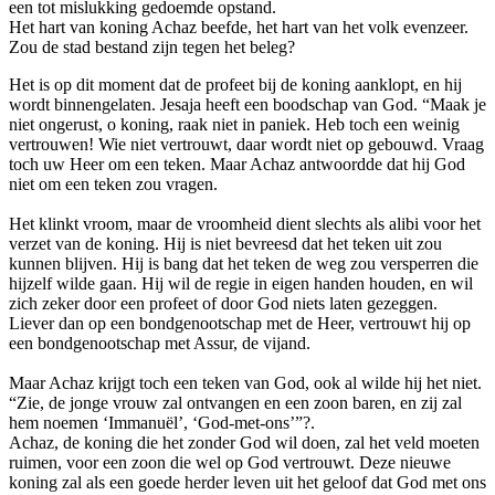
een tot mislukking gedoemde opstand.
Het hart van koning Achaz beefde, het hart van het volk evenzeer.
Zou de stad bestand zijn tegen het beleg?
Het is op dit moment dat de profeet bij de koning aanklopt, en hij
wordt binnengelaten. Jesaja heeft een boodschap van God. “Maak je
niet ongerust, o koning, raak niet in paniek. Heb toch een weinig
vertrouwen! Wie niet vertrouwt, daar wordt niet op gebouwd. Vraag
toch uw Heer om een teken. Maar Achaz antwoordde dat hij God
niet om een teken zou vragen.
Het klinkt vroom, maar de vroomheid dient slechts als alibi voor het
verzet van de koning. Hij is niet bevreesd dat het teken uit zou
kunnen blijven. Hij is bang dat het teken de weg zou versperren die
hijzelf wilde gaan. Hij wil de regie in eigen handen houden, en wil
zich zeker door een profeet of door God niets laten gezeggen.
Liever dan op een bondgenootschap met de Heer, vertrouwt hij op
een bondgenootschap met Assur, de vijand.
Maar Achaz krijgt toch een teken van God, ook al wilde hij het niet.
“Zie, de jonge vrouw zal ontvangen en een zoon baren, en zij zal
hem noemen ‘Immanuël’, ‘God-met-ons’”?.
Achaz, de koning die het zonder God wil doen, zal het veld moeten
ruimen, voor een zoon die wel op God vertrouwt. Deze nieuwe
koning zal als een goede herder leven uit het geloof dat God met ons