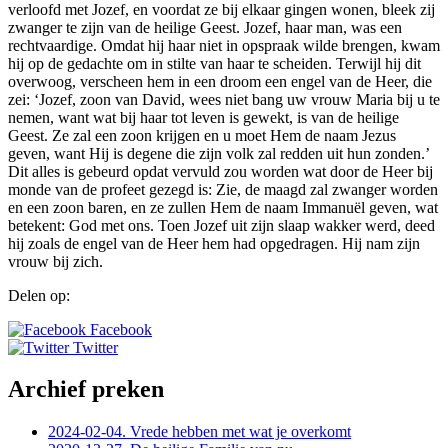
verloofd met Jozef, en voordat ze bij elkaar gingen wonen, bleek zij
zwanger te zijn van de heilige Geest. Jozef, haar man, was een
rechtvaardige. Omdat hij haar niet in opspraak wilde brengen, kwam
hij op de gedachte om in stilte van haar te scheiden. Terwijl hij dit
overwoog, verscheen hem in een droom een engel van de Heer, die
zei: ‘Jozef, zoon van David, wees niet bang uw vrouw Maria bij u te
nemen, want wat bij haar tot leven is gewekt, is van de heilige
Geest. Ze zal een zoon krijgen en u moet Hem de naam Jezus
geven, want Hij is degene die zijn volk zal redden uit hun zonden.’
Dit alles is gebeurd opdat vervuld zou worden wat door de Heer bij
monde van de profeet gezegd is: Zie, de maagd zal zwanger worden
en een zoon baren, en ze zullen Hem de naam Immanuël geven, wat
betekent: God met ons. Toen Jozef uit zijn slaap wakker werd, deed
hij zoals de engel van de Heer hem had opgedragen. Hij nam zijn
vrouw bij zich.
Delen op:
Facebook
Twitter
Archief preken
2024-02-04. Vrede hebben met wat je overkomt