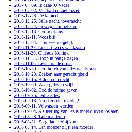
2017-07-09. Ik dank U Vader
2017-07-02. Met hart en ziel kiezen
2016-12-26. De kameel.
2016-12-25. Stille nacht, tovernacht
2016-12-24. op weg naar het kind
2016-12-18. God-met-ons
2016-12-11. Wees blij
2016-12-04. Er is veel mogelijk
2016-11-27. Luistert, wees waakzaam
2016-11-20. Christus Koning
2016-11-13. Hoop in bange dagen
2016-11-06. Leven na de dood
2016-10-30. God houdt van alles wat bestaat
2016-10-23. Zoeken naar gerechtigheid
2016-10-16. Bidden om recht
2016-10-09. Waar geloven wij in?
2016-10-02. God de ruimte geven
2016-09-25. Dat is alles.
2016-09-18. Nooit zonder overleg!
2016-09-11. Volwassen worden
2016-09-04. Als leerling van Jezus moet durven loslaten
2016-08-28. Tafelmanieren
2016-08-21. Zorg dat je erbij komt
2016-08-14. Een moeder blijft een moeder