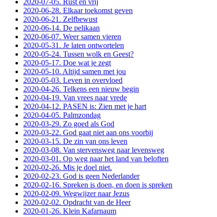
2020-07-05. Rust en vrij
2020-06-28. Elkaar toekomst geven
2020-06-21. Zelfbewust
2020-06-14. De pelikaan
2020-06-07. Weer samen vieren
2020-05-31. Je laten ontwortelen
2020-05-24. Tussen wolk en Geest?
2020-05-17. Doe wat je zegt
2020-05-10. Altijd samen met jou
2020-05-03. Leven in overvloed
2020-04-26. Telkens een nieuw begin
2020-04-19. Van vrees naar vrede
2020-04-12. PASEN is: Zien met je hart
2020-04-05. Palmzondag
2020-03-29. Zo goed als God
2020-03-22. God gaat niet aan ons voorbij
2020-03-15. De zin van ons leven
2020-03-08. Van stervensweg naar levensweg
2020-03-01. Op weg naar het land van beloften
2020-02-26. Mis je doel niet.
2020-02-23. God is geen Nederlander
2020-02-16. Spreken is doen, en doen is spreken
2020-02-09. Wegwijzer naar Jezus
2020-02-02. Opdracht van de Heer
2020-01-26. Klein Kafarnaum