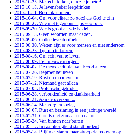
2015-10-25. Met echt kijken, dan zie je beter!
2015-10-18. Je levensbeker leegdrinken
2015-10-11. Beschikbaarheid
2015-10-04. Om voor elkaar zo goed als God te zijn
2015-09-27. Wie niet tegen ons is, is voor ons.
2015-09-20. Wie is groot en wie is klein.
2015-09-13. Geen woorden maar daden.
2015-09-06. Collectieve doofheid.
2015-08-30. Wetten zijn er voor mensen en niet andersom.
2015-08-23. Tijd om te kiezen.
2015-08-16. Om echt van te leven.
2015-08-09. Een nieuwe morgen.
2015-08-02. De mens leeft niet van brood alleen
2015-07-26. Beproef het leven
2015-07-19. Rust nu maar even uit ...
2015-07-12. Niemand gaat alleen
2015-07-05. Profetische geluiden
2015-06-28. verbondenheid en dankbaarheid
2015-06-21. Aan de overkant ...
2015-06-14. Met zorg en toeleg
2015-06-07. Rust en bezinning in een jachtige wereld
2015-05-31. God is niet zomaar een naam
2015-05-24. Van binnen naar buiten
2015-05-17. In saamhorigheid standhouden!
2015-05-14. Blijf niet staren maar stroop de mouwen op