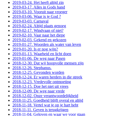
2019-03-24. Het heeft altijd zin
2019-03-17. Alles in Gods hand
2019-03-10. Vooruit naar vroeger
2019-03-06. Waar is je God ?
2019-03-03. Carnaval
2019-02-24. Altijd plaats genoeg
2019-02-17. Windvaan of niet?
2019-02-10. Vaar naar het diepe
2019-02-03. Gekend en gekozen
2019-01-27. Woorden als water van leven
2019-01-20. Is er nog wijn?
2019-01-13. Waarheid en licht doen
2019-01-06. De weg naar Pasen
2018-12-30. Dat wij hoopvolle mensen zijn
2018-12-26. Stephanus.
2018-12-25. Gevonden worden
2018-12-24. Er waren herders in die streek
2018-12-23. Vredevolle ontmoeting
2018-12-15. Doe het niet uit vrees
2018-12-09. De weg naar vrede
2018-12-02. Onze verantwoordelijkheid
2018-11-25. Goedheid blijft overal en altijd
2018-11-18. Vertel wat je op je hart hebt
2018-11-11. Geven is terugkrijgen
2018-11-04. Geloven en waar we voor staan