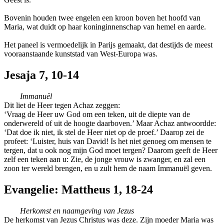
Bovenin houden twee engelen een kroon boven het hoofd van
Maria, wat duidt op haar koninginnenschap van hemel en aarde.
Het paneel is vermoedelijk in Parijs gemaakt, dat destijds de meest
vooraanstaande kunststad van West-Europa was.
Jesaja 7, 10-14
Immanuël
Dit liet de Heer tegen Achaz zeggen:
‘Vraag de Heer uw God om een teken, uit de diepte van de
onderwereld of uit de hoogte daarboven.’ Maar Achaz antwoordde:
‘Dat doe ik niet, ik stel de Heer niet op de proef.’ Daarop zei de
profeet: ‘Luister, huis van David! Is het niet genoeg om mensen te
tergen, dat u ook nog mijn God moet tergen? Daarom geeft de Heer
zelf een teken aan u: Zie, de jonge vrouw is zwanger, en zal een
zoon ter wereld brengen, en u zult hem de naam Immanuël geven.
Evangelie: Mattheus 1, 18-24
Herkomst en naamgeving van Jezus
De herkomst van Jezus Christus was deze. Zijn moeder Maria was