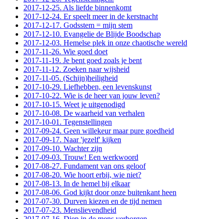
2017-12-25. Als liefde binnenkomt
2017-12-24. Er speelt meer in de kerstnacht
2017-12-17. Godsstem = mijn stem
2017-12-10. Evangelie de Blijde Boodschap
2017-12-03. Hemelse plek in onze chaotische wereld
2017-11-26. Wie goed doet
2017-11-19. Je bent goed zoals je bent
2017-11-12. Zoeken naar wijsheid
2017-11-05. (Schijn)heiligheid
2017-10-29. Liefhebben, een levenskunst
2017-10-22. Wie is de heer van jouw leven?
2017-10-15. Weet je uitgenodigd
2017-10-08. De waarheid van verhalen
2017-10-01. Tegenstellingen
2017-09-24. Geen willekeur maar pure goedheid
2017-09-17. Naar 'jezelf' kijken
2017-09-10. Wachter zijn
2017-09-03. Trouw! Een werkwoord
2017-08-27. Fundament van ons geloof
2017-08-20. Wie hoort erbij, wie niet?
2017-08-13. In de hemel bij elkaar
2017-08-06. God kijkt door onze buitenkant heen
2017-07-30. Durven kiezen en de tijd nemen
2017-07-23. Menslievendheid
2017-07-16. Diep in de mens verborgen