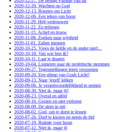
2020-12-27. De heilige Familie van nu
2020-12-20. Wachten op God
2020-12-13. Roepen om Licht
2020-12-06. Een teken van hoop
2020-11-29. Heb vertrouwen
2020-11-22. Zo terloops
2020-11-15. Actief en trouw
2020-11-08. Zoeken naar wijsheid
2020-11-01. Zalige mensen
2020-10-25. Vrees de liefde en de ander niet!...
2020-10-18. Van wie ben ik?
2020-10-11. Laat je dragen
2020-10-04. Luisteren naar de profetische stemmen
2020-09-27. Tegenstellingen leren verzoenen
2020-09-20. Een glimp van Gods Licht?
2020-09-13. Naar 'jezelf' kijken
2020-09-06. Je verantwoordelijkheid te nemen
2020-08-30. Niet ik, maar jij!
2020-08-23. Overal en altijd
2020-08-16. Gezien en niet verloren
2020-08-09. De stem in mij
2020-08-02. God, om je dorst te lessen
2020-07-26. Durf te kiezen en neem de tijd
2020-07-19. Ruimte voor hoop
2020-07-12. Niet ik, maar jij