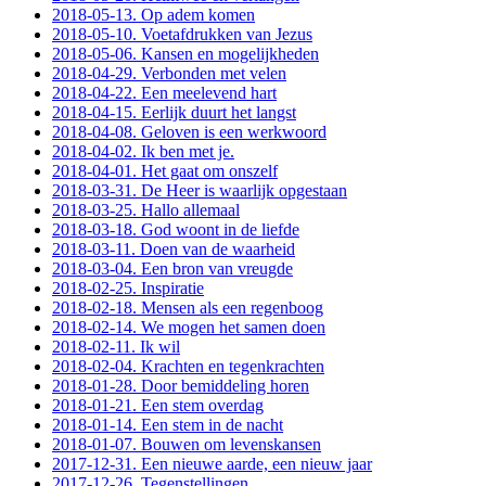
2018-05-13. Op adem komen
2018-05-10. Voetafdrukken van Jezus
2018-05-06. Kansen en mogelijkheden
2018-04-29. Verbonden met velen
2018-04-22. Een meelevend hart
2018-04-15. Eerlijk duurt het langst
2018-04-08. Geloven is een werkwoord
2018-04-02. Ik ben met je.
2018-04-01. Het gaat om onszelf
2018-03-31. De Heer is waarlijk opgestaan
2018-03-25. Hallo allemaal
2018-03-18. God woont in de liefde
2018-03-11. Doen van de waarheid
2018-03-04. Een bron van vreugde
2018-02-25. Inspiratie
2018-02-18. Mensen als een regenboog
2018-02-14. We mogen het samen doen
2018-02-11. Ik wil
2018-02-04. Krachten en tegenkrachten
2018-01-28. Door bemiddeling horen
2018-01-21. Een stem overdag
2018-01-14. Een stem in de nacht
2018-01-07. Bouwen om levenskansen
2017-12-31. Een nieuwe aarde, een nieuw jaar
2017-12-26. Tegenstellingen.