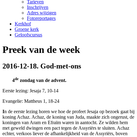
Tarieven
Inschrijven
Adres wijzigen
Fotoreportages
Kerkhof
Groene kerk
Geloofscursus
Preek van de week
2016-12-18. God-met-ons
de
4
zondag
van de advent.
Eerste lezing: Jesaja 7, 10-14
Evangelie: Mattheus 1, 18-24
I
n de eerste lezing horen we hoe de profeet Jesaja op bezoek gaat bij
koning Achaz. Achaz, de koning van Juda, maakte zich ongerust, de
koningen van Aram en Efraïm waren in aantocht. Ze wilden hem
met geweld dwingen een pact tegen de Assyriërs te sluiten. Achaz
echter, verkoos liever de afhankelijkheid van de Assyriërs, boven