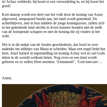
is! Achaz verbleekt, hij hoort er een veroordeling in, en hij hoort het
goed!
Kort daarop wordt een deel van het volk door de koning van Assur
afgevoerd, rampspoed breekt aan, het land wordt geteisterd. De
achterblijvers, met in hun midden de jonge koningszoon, zullen zich
in het geteisterde land slechts in leven kunnen houden met de melk
van de loslopende schapen en met de honing die zij vinden in het
wild.
Het is in dit stukje van de Joodse geschiedenis, dat Jozef er over
nadenkt om stilletjes van Maria te scheiden. Maar een engel belet het
hem. Jozef luistert in tegenstelling tot koning Achaz wel en zal Gods
teken in de wereld welkom heten. Nog even en een kind wordt
geboren en ze zullen Hem noemen: ‘Emmanuël’, ‘God-met-ons’…
Amen.