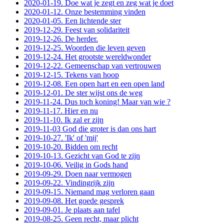
2020-01-19. Doe wat je zegt en zeg wat je doet
2020-01-12. Onze bestemming vinden
2020-01-05. Een lichtende ster
2019-12-29. Feest van solidariteit
2019-12-26. De herder.
2019-12-25. Woorden die leven geven
2019-12-24. Het grootste wereldwonder
2019-12-22. Gemeenschap van vertrouwen
2019-12-15. Tekens van hoop
2019-12-08. Een open hart en een open land
2019-12-01. De ster wijst ons de weg
2019-11-24. Dus toch koning! Maar van wie ?
2019-11-17. Hier en nu
2019-11-10. Ik zal er zijn
2019-11-03 God die groter is dan ons hart
2019-10-27. 'Ik' of 'mij'
2019-10-20. Bidden om recht
2019-10-13. Gezicht van God te zijn
2019-10-06. Veilig in Gods hand
2019-09-29. Doen naar vermogen
2019-09-22. Vindingrijk zijn
2019-09-15. Niemand mag verloren gaan
2019-09-08. Het goede gesprek
2019-09-01. Je plaats aan tafel
2019-08-25. Geen recht, maar plicht