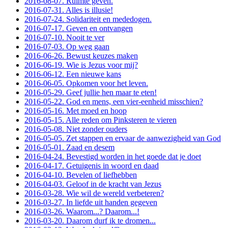
2016-08-07. Ruimte geven.
2016-07-31. Alles is illusie!
2016-07-24. Solidariteit en mededogen.
2016-07-17. Geven en ontvangen
2016-07-10. Nooit te ver
2016-07-03. Op weg gaan
2016-06-26. Bewust keuzes maken
2016-06-19. Wie is Jezus voor mij?
2016-06-12. Een nieuwe kans
2016-06-05. Opkomen voor het leven.
2016-05-29. Geef jullie hen maar te eten!
2016-05-22. God en mens, een vier-eenheid misschien?
2016-05-16. Met moed en hoop
2016-05-15. Alle reden om Pinksteren te vieren
2016-05-08. Niet zonder ouders
2016-05-05. Zet stappen en ervaar de aanwezigheid van God
2016-05-01. Zaad en desem
2016-04-24. Bevestigd worden in het goede dat je doet
2016-04-17. Getuigenis in woord en daad
2016-04-10. Bevelen of liefhebben
2016-04-03. Geloof in de kracht van Jezus
2016-03-28. Wie wil de wereld verbeteren?
2016-03-27. In liefde uit handen gegeven
2016-03-26. Waarom...? Daarom...!
2016-03-20. Daarom durf ik te dromen...