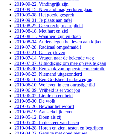
2019-09-22. Vindingrijk zijn
2019-09-15. Niemand mag verloren gaan
2019-09-08. Het goede gesprek
2019-09-01. Je plaats aan tafel
2019-08-25. Geen recht, maar plicht
2019-08-18. Met hart en ziel
2019-08-11. Waarheid zijn en doen
2019-08-04. Anders tegen het leven aan kijken
2019-07-28. Radicaal omgedraaid !
2019-07-21. Gastvrij leven
2019-07-14. Vragen naar de bekende weg
2019-07-07. Uitnodiging om mee op reis te gaan
2019-06-30. Een zaak van opperste concentratie
2019-06-23. Niemand uitgezonderd
2019-06-16. Een Godsbeeld in beweging
2019-06-10. We leven in een onrustige tijd
2019-06-09. Vrijheid is er voor jou
2019-06-02. Liefde en eenheid
2019-05-30. De wolk
2019-05-26. Bewaar het woord
2019-05-19. Aanstekelijk leven
2019-05-12. Doen als zij
2019-05-05. In de sfeer van Pasen
2019-04-28. Horen en zien, tasten en begrijpen
2019-04-22. Getuige met goed nieuws