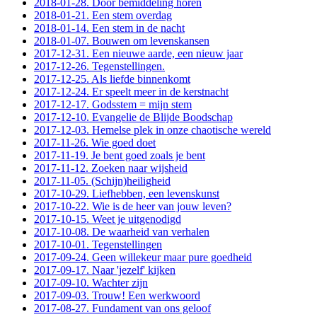
2018-01-28. Door bemiddeling horen
2018-01-21. Een stem overdag
2018-01-14. Een stem in de nacht
2018-01-07. Bouwen om levenskansen
2017-12-31. Een nieuwe aarde, een nieuw jaar
2017-12-26. Tegenstellingen.
2017-12-25. Als liefde binnenkomt
2017-12-24. Er speelt meer in de kerstnacht
2017-12-17. Godsstem = mijn stem
2017-12-10. Evangelie de Blijde Boodschap
2017-12-03. Hemelse plek in onze chaotische wereld
2017-11-26. Wie goed doet
2017-11-19. Je bent goed zoals je bent
2017-11-12. Zoeken naar wijsheid
2017-11-05. (Schijn)heiligheid
2017-10-29. Liefhebben, een levenskunst
2017-10-22. Wie is de heer van jouw leven?
2017-10-15. Weet je uitgenodigd
2017-10-08. De waarheid van verhalen
2017-10-01. Tegenstellingen
2017-09-24. Geen willekeur maar pure goedheid
2017-09-17. Naar 'jezelf' kijken
2017-09-10. Wachter zijn
2017-09-03. Trouw! Een werkwoord
2017-08-27. Fundament van ons geloof