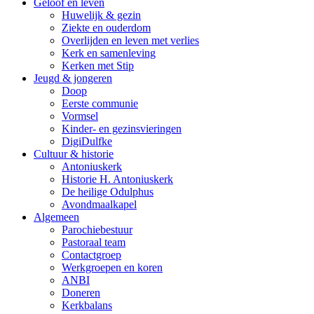
Geloof en leven
Huwelijk & gezin
Ziekte en ouderdom
Overlijden en leven met verlies
Kerk en samenleving
Kerken met Stip
Jeugd & jongeren
Doop
Eerste communie
Vormsel
Kinder- en gezinsvieringen
DigiDulfke
Cultuur & historie
Antoniuskerk
Historie H. Antoniuskerk
De heilige Odulphus
Avondmaalkapel
Algemeen
Parochiebestuur
Pastoraal team
Contactgroep
Werkgroepen en koren
ANBI
Doneren
Kerkbalans