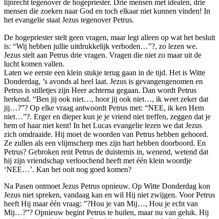
lijnrecht tegenover de hogepriester. Drie mensen met idealen, drie
mensen die zoeken naar God en toch elkaar niet kunnen vinden! In
het evangelie staat Jezus tegenover Petrus.
De hogepriester stelt geen vragen, maar legt alleen op wat het besluit
is: “Wij hebben jullie uitdrukkelijk verboden…”?, zo lezen we.
Jezus stelt aan Petrus drie vragen. Vragen die niet zo maar uit de
lucht komen vallen.
Laten we eerste een klein stukje terug gaan in de tijd. Het is Witte
Donderdag, ’s avonds al heel laat. Jezus is gevangengenomen en
Petrus is stilletjes zijn Heer achterna gegaan. Dan wordt Petrus
herkend. “Ben jij ook niet…, hoor jij ook niet…, ik weet zeker dat
jij…?”? Op elke vraag antwoordt Petrus met: “NEE, ik ken Hem
niet…”?. Erger en dieper kun je je vriend niet treffen, zeggen dat je
hem of haar niet kent! In het Lucas evangelie lezen we dat Jezus
zich omdraaide. Hij moet de woorden van Petrus hebben gehoord.
Ze zullen als een vlijmscherp mes zijn hart hebben doorboord. En
Petrus? Gebroken rent Petrus de duisternis in, wenend, wetend dat
hij zijn vriendschap verloochend heeft met één klein woordje
‘NEE…’. Kan het ooit nog goed komen?
Na Pasen ontmoet Jezus Petrus opnieuw. Op Witte Donderdag kon
Jezus niet spreken, vandaag kan en wil Hij niet zwijgen. Voor Petrus
heeft Hij maar één vraag: ”?Hou je van Mij…, Hou je echt van
Mij…?”? Opnieuw begint Petrus te huilen, maar nu van geluk. Hij