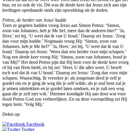
hun, en zo ook de vis. Dit was de derde keer dat Jezus zich aan zijn
leerlingen openbaarde sinds zijn opwekking uit de doden.
Petrus, de herder van Jezus’ kudde
Toen ze gegeten hadden vroeg Jezus aan Simon Petrus: ‘Simon,
zoon van Johannes, heb je Me lief, meer dan de anderen hier?’ ‘Ja,
Heer,’ zei hij, ‘U weet dat ik van U houd.’ Daarop zei Jezus: ‘Zorg
dan voor mijn kudde.’ Nogmaals vroeg Hij: ‘Simon, zoon van
Johannes, heb je Me lief?’ ‘Ja, Heer,’ zei hij, ‘U weet dat ik van U
houd.’ Daarop zei Jezus: ‘Wees dan een herder voor mijn schapen.’
Nog een derde keer vroeg Hij: ‘Simon, zoon van Johannes, houd je
van Mij?’ Het deed Petrus pijn dat Hij hem voor de derde keer vroeg
of hij van Hem hield, en hij zei: ‘Heer, U die alles weet, U beseft
toch wel dat ik van U houd.’ Daarop zei Jezus: ‘Zorg dan voor mijn
schapen. Waarachtig, Ik verzeker je: als jongeman deed je zelf je
gordel om en je ging de weg die je zelf wilde; als je oud bent zul je
je armen uitstrekken en je gordel laten omdoen, en je zult een weg
gaan die je zelf niet wilt.’ Hiermee kondigde Hij aan door wat voor
dood Petrus God zou verheerlijken. En na deze voorspelling zei Hij
tegen hem: ‘Volg Mij.’
Delen op:
Facebook
Twitter