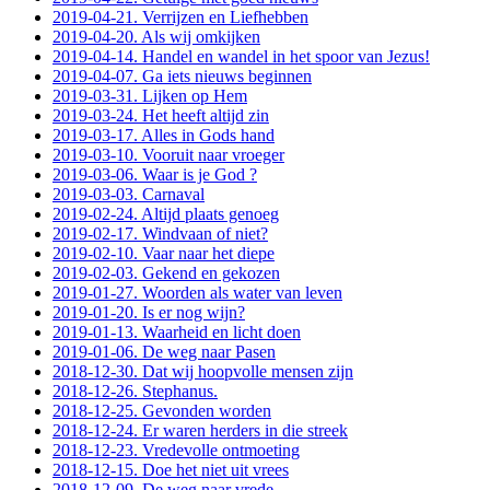
2019-04-21. Verrijzen en Liefhebben
2019-04-20. Als wij omkijken
2019-04-14. Handel en wandel in het spoor van Jezus!
2019-04-07. Ga iets nieuws beginnen
2019-03-31. Lijken op Hem
2019-03-24. Het heeft altijd zin
2019-03-17. Alles in Gods hand
2019-03-10. Vooruit naar vroeger
2019-03-06. Waar is je God ?
2019-03-03. Carnaval
2019-02-24. Altijd plaats genoeg
2019-02-17. Windvaan of niet?
2019-02-10. Vaar naar het diepe
2019-02-03. Gekend en gekozen
2019-01-27. Woorden als water van leven
2019-01-20. Is er nog wijn?
2019-01-13. Waarheid en licht doen
2019-01-06. De weg naar Pasen
2018-12-30. Dat wij hoopvolle mensen zijn
2018-12-26. Stephanus.
2018-12-25. Gevonden worden
2018-12-24. Er waren herders in die streek
2018-12-23. Vredevolle ontmoeting
2018-12-15. Doe het niet uit vrees
2018-12-09. De weg naar vrede