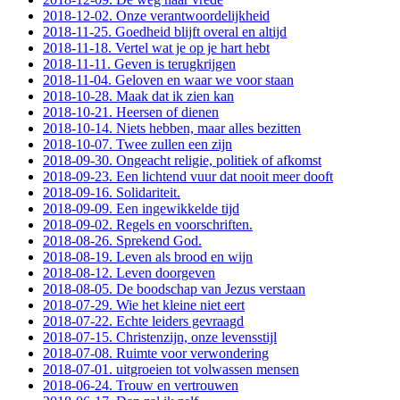
2018-12-02. Onze verantwoordelijkheid
2018-11-25. Goedheid blijft overal en altijd
2018-11-18. Vertel wat je op je hart hebt
2018-11-11. Geven is terugkrijgen
2018-11-04. Geloven en waar we voor staan
2018-10-28. Maak dat ik zien kan
2018-10-21. Heersen of dienen
2018-10-14. Niets hebben, maar alles bezitten
2018-10-07. Twee zullen een zijn
2018-09-30. Ongeacht religie, politiek of afkomst
2018-09-23. Een lichtend vuur dat nooit meer dooft
2018-09-16. Solidariteit.
2018-09-09. Een ingewikkelde tijd
2018-09-02. Regels en voorschriften.
2018-08-26. Sprekend God.
2018-08-19. Leven als brood en wijn
2018-08-12. Leven doorgeven
2018-08-05. De boodschap van Jezus verstaan
2018-07-29. Wie het kleine niet eert
2018-07-22. Echte leiders gevraagd
2018-07-15. Christenzijn, onze levensstijl
2018-07-08. Ruimte voor verwondering
2018-07-01. uitgroeien tot volwassen mensen
2018-06-24. Trouw en vertrouwen