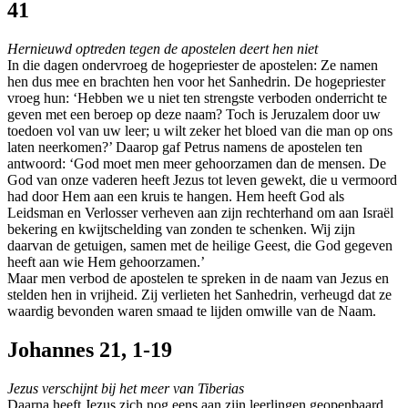
41
Hernieuwd optreden tegen de apostelen deert hen niet
In die dagen ondervroeg de hogepriester de apostelen: Ze namen
hen dus mee en brachten hen voor het Sanhedrin. De hogepriester
vroeg hun: ‘Hebben we u niet ten strengste verboden onderricht te
geven met een beroep op deze naam? Toch is Jeruzalem door uw
toedoen vol van uw leer; u wilt zeker het bloed van die man op ons
laten neerkomen?’ Daarop gaf Petrus namens de apostelen ten
antwoord: ‘God moet men meer gehoorzamen dan de mensen. De
God van onze vaderen heeft Jezus tot leven gewekt, die u vermoord
had door Hem aan een kruis te hangen. Hem heeft God als
Leidsman en Verlosser verheven aan zijn rechterhand om aan Israël
bekering en kwijtschelding van zonden te schenken. Wij zijn
daarvan de getuigen, samen met de heilige Geest, die God gegeven
heeft aan wie Hem gehoorzamen.’
Maar men verbod de apostelen te spreken in de naam van Jezus en
stelden hen in vrijheid. Zij verlieten het Sanhedrin, verheugd dat ze
waardig bevonden waren smaad te lijden omwille van de Naam.
Johannes 21, 1-19
Jezus verschijnt bij het meer van Tiberias
Daarna heeft Jezus zich nog eens aan zijn leerlingen geopenbaard,