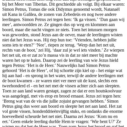
bij het Meer van Tiberias. Dit geschiedde als volgt. Bij elkaar waren:
Simon Petrus, Tomas die ook Didymus genoemd wordt, Natanaël
uit Kana in Galilea, de zonen van Zebedeüs en nog twee andere
leerlingen. Simon Petrus zei tegen hen: ‘Ik ga vissen.’ ‘Dan gaan wij
mee’, antwoordden ze. Ze gingen dus op weg en klommen aan
boord, maar die nacht vingen ze niets. Toen het intussen morgen
was geworden, stond Jezus aan de oever, maar de leerlingen wisten
niet dat het Jezus was. Hij riep hun toe: ‘Vrienden, hebben jullie
soms iets te eten?’ ‘Nee’, riepen ze terug. ‘Werp dan het net uit,
rechts van de boot,’ zei Hij, ‘daar zul je wel iets vinden.’ Ze wierpen
het net uit, en er zat zo’n massa vis in dat ze niet meer bij machte
waren het op te halen. Daarop zei de leerling van wie Jezus hield
tegen Petrus: ‘Het is de Heer.’ Nauwelijks had Simon Petrus
gehoord ‘Het is de Heer’, of hij schortte zijn kiel op - het enige wat
hij aan had - en sprong in het water, terwijl de andere leerlingen met
de boot kwamen - ze waren niet ver meer uit de kust, slechts een
tweehonderd el - en het net met de vissen achter zich aan sleepten.
Toen ze aan land waren gestapt, zagen ze dat er een houtskoolvuur
was aangelegd, met vis erop en brood ernaast. Jezus zei tegen hen:
‘Breng wat van de vis die jullie zojuist gevangen hebben.’ Simon
Petrus ging dus weer aan boord en sleepte het net aan land. Het zat
vol grote vissen, honderddrieënvijftig stuks, en ondanks die enorme
hoeveelheid scheurde het net niet. Daarna zei Jezus: ‘Kom nu en
eet.’ Geen enkele leerling durfde Hem te vragen: ‘Wie bent U?’ Ze
wisten nu dat het de Heer was. Toen nam Jezus het brood en gaf het