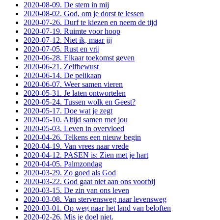
2020-08-09. De stem in mij
2020-08-02. God, om je dorst te lessen
2020-07-26. Durf te kiezen en neem de tijd
2020-07-19. Ruimte voor hoop
2020-07-12. Niet ik, maar jij
2020-07-05. Rust en vrij
2020-06-28. Elkaar toekomst geven
2020-06-21. Zelfbewust
2020-06-14. De pelikaan
2020-06-07. Weer samen vieren
2020-05-31. Je laten ontwortelen
2020-05-24. Tussen wolk en Geest?
2020-05-17. Doe wat je zegt
2020-05-10. Altijd samen met jou
2020-05-03. Leven in overvloed
2020-04-26. Telkens een nieuw begin
2020-04-19. Van vrees naar vrede
2020-04-12. PASEN is: Zien met je hart
2020-04-05. Palmzondag
2020-03-29. Zo goed als God
2020-03-22. God gaat niet aan ons voorbij
2020-03-15. De zin van ons leven
2020-03-08. Van stervensweg naar levensweg
2020-03-01. Op weg naar het land van beloften
2020-02-26. Mis je doel niet.