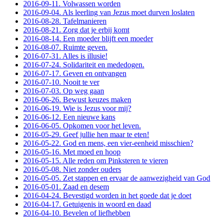
2016-09-11. Volwassen worden
2016-09-04. Als leerling van Jezus moet durven loslaten
2016-08-28. Tafelmanieren
2016-08-21. Zorg dat je erbij komt
2016-08-14. Een moeder blijft een moeder
2016-08-07. Ruimte geven.
2016-07-31. Alles is illusie!
2016-07-24. Solidariteit en mededogen.
2016-07-17. Geven en ontvangen
2016-07-10. Nooit te ver
2016-07-03. Op weg gaan
2016-06-26. Bewust keuzes maken
2016-06-19. Wie is Jezus voor mij?
2016-06-12. Een nieuwe kans
2016-06-05. Opkomen voor het leven.
2016-05-29. Geef jullie hen maar te eten!
2016-05-22. God en mens, een vier-eenheid misschien?
2016-05-16. Met moed en hoop
2016-05-15. Alle reden om Pinksteren te vieren
2016-05-08. Niet zonder ouders
2016-05-05. Zet stappen en ervaar de aanwezigheid van God
2016-05-01. Zaad en desem
2016-04-24. Bevestigd worden in het goede dat je doet
2016-04-17. Getuigenis in woord en daad
2016-04-10. Bevelen of liefhebben