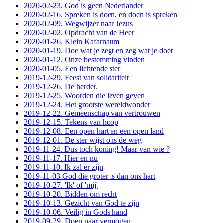
2020-02-23. God is geen Nederlander
2020-02-16. Spreken is doen, en doen is spreken
2020-02-09. Wegwijzer naar Jezus
2020-02-02. Opdracht van de Heer
2020-01-26. Klein Kafarnaum
2020-01-19. Doe wat je zegt en zeg wat je doet
2020-01-12. Onze bestemming vinden
2020-01-05. Een lichtende ster
2019-12-29. Feest van solidariteit
2019-12-26. De herder.
2019-12-25. Woorden die leven geven
2019-12-24. Het grootste wereldwonder
2019-12-22. Gemeenschap van vertrouwen
2019-12-15. Tekens van hoop
2019-12-08. Een open hart en een open land
2019-12-01. De ster wijst ons de weg
2019-11-24. Dus toch koning! Maar van wie ?
2019-11-17. Hier en nu
2019-11-10. Ik zal er zijn
2019-11-03 God die groter is dan ons hart
2019-10-27. 'Ik' of 'mij'
2019-10-20. Bidden om recht
2019-10-13. Gezicht van God te zijn
2019-10-06. Veilig in Gods hand
2019-09-29. Doen naar vermogen