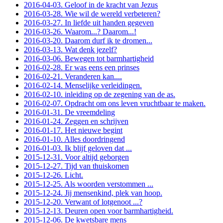
2016-04-03. Geloof in de kracht van Jezus
2016-03-28. Wie wil de wereld verbeteren?
2016-03-27. In liefde uit handen gegeven
2016-03-26. Waarom...? Daarom...!
2016-03-20. Daarom durf ik te dromen...
2016-03-13. Wat denk jezelf?
2016-03-06. Bewegen tot barmhartigheid
2016-02-28. Er was eens een prinses
2016-02-21. Veranderen kan....
2016-02-14. Menselijke verleidingen.
2016-02-10. inleiding op de zegening van de as.
2016-02-07. Opdracht om ons leven vruchtbaar te maken.
2016-01-31. De vreemdeling
2016-01-24. Zeggen en schrijven
2016-01-17. Het nieuwe begint
2016-01-10. Alles doordringend
2016-01-03. Ik blijf geloven dat ...
2015-12-31. Voor altijd geborgen
2015-12-27. Tijd van thuiskomen
2015-12-26. Licht.
2015-12-25. Als woorden verstommen ...
2015-12-24. Jij mensenkind, plek van hoop.
2015-12-20. Verwant of lotgenoot ...?
2015-12-13. Deuren open voor barmhartigheid.
2015-12-06. De kwetsbare mens