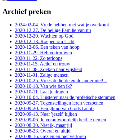
Archief preken
2024-02-04. Vrede hebben met wat je overkomt
2020-12-27. De heilige Familie van nu
2020-12-20. Wachten op God
2020-12-13. Roepen om Licht
2020-12-06. Een teken van hoop
2020-11-29. Heb vertrouwen
2020-11-22. Zo terloops
2020-11-15. Actief en trouw
2020-11-08. Zoeken naar wijsheid
2020-11-01. Zalige mensen
2020-10-25. Vrees de liefde en de ander niet!...
2020-10-18. Van wie ben ik?
2020-10-11. Laat je dragen
2020-10-04. Luisteren naar de profetische stemmen
2020-09-27. Tegenstellingen leren verzoenen
2020-09-20. Een glimp van Gods Licht?
2020-09-13. Naar 'jezelf' kijken
2020-09-06. Je verantwoordelijkheid te nemen
2020-08-30. Niet ik, maar jij!
2020-08-23. Overal en altijd
2020-08-16. Gezien en niet verloren