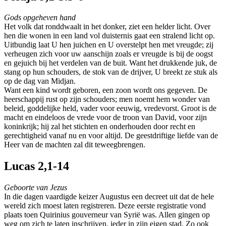
Gods opgeheven hand
Het volk dat ronddwaalt in het donker, ziet een helder licht. Over
hen die wonen in een land vol duisternis gaat een stralend licht op.
Uitbundig laat U hen juichen en U overstelpt hen met vreugde; zij
verheugen zich voor uw aanschijn zoals er vreugde is bij de oogst
en gejuich bij het verdelen van de buit. Want het drukkende juk, de
stang op hun schouders, de stok van de drijver, U breekt ze stuk als
op de dag van Midjan.
Want een kind wordt geboren, een zoon wordt ons gegeven. De
heerschappij rust op zijn schouders; men noemt hem wonder van
beleid, goddelijke held, vader voor eeuwig, vredevorst. Groot is de
macht en eindeloos de vrede voor de troon van David, voor zijn
koninkrijk; hij zal het stichten en onderhouden door recht en
gerechtigheid vanaf nu en voor altijd. De geestdriftige liefde van de
Heer van de machten zal dit teweegbrengen.
Lucas 2,1-14
Geboorte van Jezus
In die dagen vaardigde keizer Augustus een decreet uit dat de hele
wereld zich moest laten registreren. Deze eerste registratie vond
plaats toen Quirinius gouverneur van Syrië was. Allen gingen op
weg om zich te laten inschrijven, ieder in zijn eigen stad. Zo ook