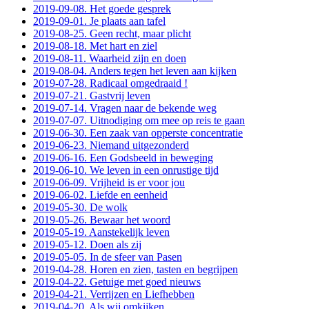
2019-09-08. Het goede gesprek
2019-09-01. Je plaats aan tafel
2019-08-25. Geen recht, maar plicht
2019-08-18. Met hart en ziel
2019-08-11. Waarheid zijn en doen
2019-08-04. Anders tegen het leven aan kijken
2019-07-28. Radicaal omgedraaid !
2019-07-21. Gastvrij leven
2019-07-14. Vragen naar de bekende weg
2019-07-07. Uitnodiging om mee op reis te gaan
2019-06-30. Een zaak van opperste concentratie
2019-06-23. Niemand uitgezonderd
2019-06-16. Een Godsbeeld in beweging
2019-06-10. We leven in een onrustige tijd
2019-06-09. Vrijheid is er voor jou
2019-06-02. Liefde en eenheid
2019-05-30. De wolk
2019-05-26. Bewaar het woord
2019-05-19. Aanstekelijk leven
2019-05-12. Doen als zij
2019-05-05. In de sfeer van Pasen
2019-04-28. Horen en zien, tasten en begrijpen
2019-04-22. Getuige met goed nieuws
2019-04-21. Verrijzen en Liefhebben
2019-04-20. Als wij omkijken