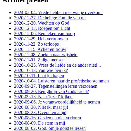
Archief preken
2024-02-04. Vrede hebben met wat je overkomt
2020-12-27. De heilige Familie van nu
2020-12-20. Wachten op God
2020-12-13. Roepen om Licht
2020-12-06. Een teken van hoop
2020-11-29. Heb vertrouwen
2020-11-22. Zo terloops
2020-11-15. Actief en trouw
2020-11-08. Zoeken naar wijsheid
2020-11-01. Zalige mensen
2020-10-25. Vrees de liefde en de ander niet!...
2020-10-18. Van wie ben ik?
2020-10-11. Laat je dragen
2020-10-04. Luisteren naar de profetische stemmen
2020-09-27. Tegenstellingen leren verzoenen
2020-09-20. Een glimp van Gods Licht?
2020-09-13. Naar 'jezelf' kijken
2020-09-06. Je verantwoordelijkheid te nemen
2020-08-30. Niet ik, maar jij!
2020-08-23. Overal en altijd
2020-08-16. Gezien en niet verloren
2020-08-09. De stem in mij
2020-08-02. God, om je dorst te lessen