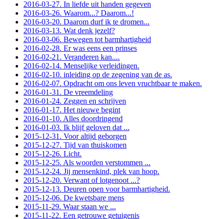
2016-03-27. In liefde uit handen gegeven
2016-03-26. Waarom...? Daarom...!
2016-03-20. Daarom durf ik te dromen...
2016-03-13. Wat denk jezelf?
2016-03-06. Bewegen tot barmhartigheid
2016-02-28. Er was eens een prinses
2016-02-21. Veranderen kan....
2016-02-14. Menselijke verleidingen.
2016-02-10. inleiding op de zegening van de as.
2016-02-07. Opdracht om ons leven vruchtbaar te maken.
2016-01-31. De vreemdeling
2016-01-24. Zeggen en schrijven
2016-01-17. Het nieuwe begint
2016-01-10. Alles doordringend
2016-01-03. Ik blijf geloven dat ...
2015-12-31. Voor altijd geborgen
2015-12-27. Tijd van thuiskomen
2015-12-26. Licht.
2015-12-25. Als woorden verstommen ...
2015-12-24. Jij mensenkind, plek van hoop.
2015-12-20. Verwant of lotgenoot ...?
2015-12-13. Deuren open voor barmhartigheid.
2015-12-06. De kwetsbare mens
2015-11-29. Waar staan we ...
2015-11-22. Een getrouwe getuigenis