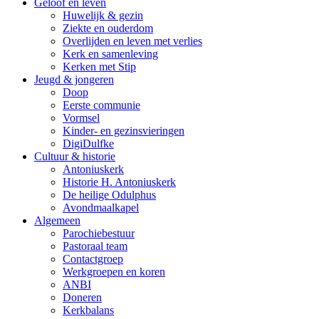
Geloof en leven
Huwelijk & gezin
Ziekte en ouderdom
Overlijden en leven met verlies
Kerk en samenleving
Kerken met Stip
Jeugd & jongeren
Doop
Eerste communie
Vormsel
Kinder- en gezinsvieringen
DigiDulfke
Cultuur & historie
Antoniuskerk
Historie H. Antoniuskerk
De heilige Odulphus
Avondmaalkapel
Algemeen
Parochiebestuur
Pastoraal team
Contactgroep
Werkgroepen en koren
ANBI
Doneren
Kerkbalans