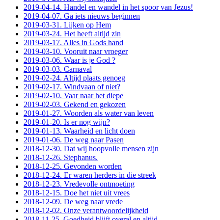
2019-04-14. Handel en wandel in het spoor van Jezus!
2019-04-07. Ga iets nieuws beginnen
2019-03-31. Lijken op Hem
2019-03-24. Het heeft altijd zin
2019-03-17. Alles in Gods hand
2019-03-10. Vooruit naar vroeger
2019-03-06. Waar is je God ?
2019-03-03. Carnaval
2019-02-24. Altijd plaats genoeg
2019-02-17. Windvaan of niet?
2019-02-10. Vaar naar het diepe
2019-02-03. Gekend en gekozen
2019-01-27. Woorden als water van leven
2019-01-20. Is er nog wijn?
2019-01-13. Waarheid en licht doen
2019-01-06. De weg naar Pasen
2018-12-30. Dat wij hoopvolle mensen zijn
2018-12-26. Stephanus.
2018-12-25. Gevonden worden
2018-12-24. Er waren herders in die streek
2018-12-23. Vredevolle ontmoeting
2018-12-15. Doe het niet uit vrees
2018-12-09. De weg naar vrede
2018-12-02. Onze verantwoordelijkheid
2018-11-25. Goedheid blijft overal en altijd