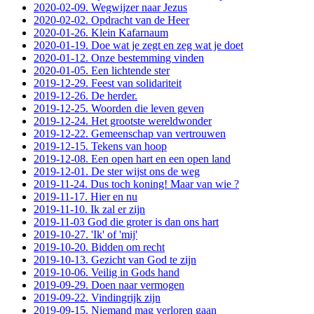
2020-02-09. Wegwijzer naar Jezus
2020-02-02. Opdracht van de Heer
2020-01-26. Klein Kafarnaum
2020-01-19. Doe wat je zegt en zeg wat je doet
2020-01-12. Onze bestemming vinden
2020-01-05. Een lichtende ster
2019-12-29. Feest van solidariteit
2019-12-26. De herder.
2019-12-25. Woorden die leven geven
2019-12-24. Het grootste wereldwonder
2019-12-22. Gemeenschap van vertrouwen
2019-12-15. Tekens van hoop
2019-12-08. Een open hart en een open land
2019-12-01. De ster wijst ons de weg
2019-11-24. Dus toch koning! Maar van wie ?
2019-11-17. Hier en nu
2019-11-10. Ik zal er zijn
2019-11-03 God die groter is dan ons hart
2019-10-27. 'Ik' of 'mij'
2019-10-20. Bidden om recht
2019-10-13. Gezicht van God te zijn
2019-10-06. Veilig in Gods hand
2019-09-29. Doen naar vermogen
2019-09-22. Vindingrijk zijn
2019-09-15. Niemand mag verloren gaan