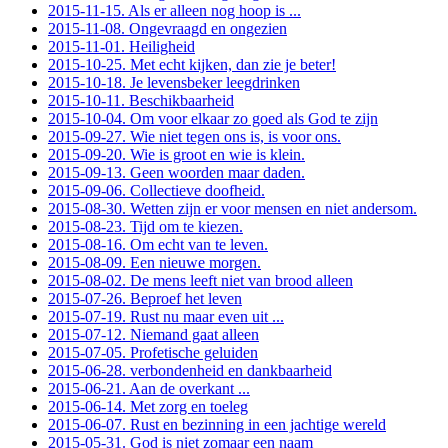
2015-11-15. Als er alleen nog hoop is ...
2015-11-08. Ongevraagd en ongezien
2015-11-01. Heiligheid
2015-10-25. Met echt kijken, dan zie je beter!
2015-10-18. Je levensbeker leegdrinken
2015-10-11. Beschikbaarheid
2015-10-04. Om voor elkaar zo goed als God te zijn
2015-09-27. Wie niet tegen ons is, is voor ons.
2015-09-20. Wie is groot en wie is klein.
2015-09-13. Geen woorden maar daden.
2015-09-06. Collectieve doofheid.
2015-08-30. Wetten zijn er voor mensen en niet andersom.
2015-08-23. Tijd om te kiezen.
2015-08-16. Om echt van te leven.
2015-08-09. Een nieuwe morgen.
2015-08-02. De mens leeft niet van brood alleen
2015-07-26. Beproef het leven
2015-07-19. Rust nu maar even uit ...
2015-07-12. Niemand gaat alleen
2015-07-05. Profetische geluiden
2015-06-28. verbondenheid en dankbaarheid
2015-06-21. Aan de overkant ...
2015-06-14. Met zorg en toeleg
2015-06-07. Rust en bezinning in een jachtige wereld
2015-05-31. God is niet zomaar een naam