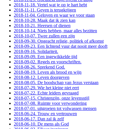
2018-11-18. Vertel wat je op je hart hebt
2018-11-11. Geven is terugkrijgen
2018-11-04. Geloven en waar we voor staan
2018-10-28. Maak dat ik zien kan
2018-10-21. Heersen of dienen
2018-10-14. Niets hebben, maar alles bezitten
2018-10-07. Twee zullen een zijn
2018-09-30. Ongeacht religie, politiek of afkomst
2018-09-23. Een lichtend vuur dat nooit meer dooft
2018-09-16. Solidariteit.
2018-09-09. Een ingewikkelde tijd
2018-09-02. Regels en voorschriften.
2018-08-26. Sprekend God.
2018-08-19. Leven als brood en wijn
2018-08-12. Leven doorgeven
2018-08-05. De boodschap van Jezus verstaan
2018-07-29. Wie het kleine niet eert
2018-07-22. Echte leiders gevraagd
2018-07-15. Christenzijn, onze levensstijl
2018-07-08. Ruimte voor verwondering
2018-07-01. uitgroeien tot volwassen mensen
2018-06-24. Trouw en vertrouwen
2018-06-17. Dan zal ik zelf
2018-06-10. De mens als God