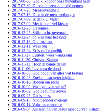
2017-08-06. God kijkt door onze buitenkant heen
2017-07-30. Durven kiezen en de tijd nemen
2017-07-23. Menslievendheid
2017-07-16. Diep in de mens verborgen
2017-07-09. Ik dank U Vader
2017-07-02. Met hart en ziel kiezen
2016-12-26. De kameel.
2016-12-25. Stille nacht, tovernacht
2016-12-24. op weg naar het kind
2016-12-18. God-met-ons
2016-12-11. Wees blij
2016-12-04. Er is veel mogelijk
2016-11-27. Luistert, wees waakzaam
2016-11-20. Christus Koning
2016-11-13. Hoop in bange dagen
2016-11-06. Leven na de dood
2016-10-30. God houdt van alles wat bestaat
2016-10-23. Zoeken naar gerechtigheid
2016-10-16. Bidden om recht
2016-10-09. Waar geloven wij in?
2016-10-02. God de ruimte geven
2016-09-25. Dat is alles.
2016-09-18. Nooit zonder overleg!
2016-09-11. Volwassen worden
2016-09-04. Als leerling van Jezus moet durven loslaten