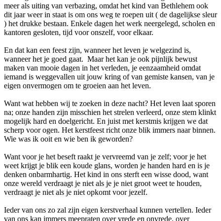
meer als uiting van verbazing, omdat het kind van Bethlehem ook
dit jaar weer in staat is om ons weg te roepen uit ( de dagelijkse sleur
) het drukke bestaan. Enkele dagen het werk neergelegd, scholen en
kantoren gesloten, tijd voor onszelf, voor elkaar.
En dat kan een feest zijn, wanneer het leven je welgezind is,
wanneer het je goed gaat. Maar het kan je ook pijnlijk bewust
maken van mooie dagen in het verleden, je eenzaamheid omdat
iemand is weggevallen uit jouw kring of van gemiste kansen, van je
eigen onvermogen om te groeien aan het leven.
Want wat hebben wij te zoeken in deze nacht? Het leven laat sporen
na; onze handen zijn misschien het strelen verleerd, onze stem klinkt
mogelijk hard en doelgericht. En juist met kerstmis krijgen we dat
scherp voor ogen. Het kerstfeest richt onze blik immers naar binnen.
Wie was ik ooit en wie ben ik geworden?
Want voor je het beseft raakt je vervreemd van je zelf; voor je het
weet krijgt je blik een koude glans, worden je handen hard en is je
denken onbarmhartig. Het kind in ons sterft een wisse dood, want
onze wereld verdraagt je niet als je je niet groot weet te houden,
verdraagt je niet als je niet opkomt voor jezelf.
Ieder van ons zo zal zijn eigen kerstverhaal kunnen vertellen. Ieder
van ons kan immers meepraten over vrede en onvrede, over