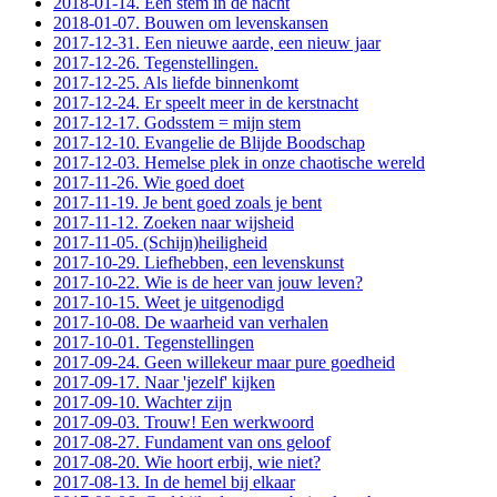
2018-01-14. Een stem in de nacht
2018-01-07. Bouwen om levenskansen
2017-12-31. Een nieuwe aarde, een nieuw jaar
2017-12-26. Tegenstellingen.
2017-12-25. Als liefde binnenkomt
2017-12-24. Er speelt meer in de kerstnacht
2017-12-17. Godsstem = mijn stem
2017-12-10. Evangelie de Blijde Boodschap
2017-12-03. Hemelse plek in onze chaotische wereld
2017-11-26. Wie goed doet
2017-11-19. Je bent goed zoals je bent
2017-11-12. Zoeken naar wijsheid
2017-11-05. (Schijn)heiligheid
2017-10-29. Liefhebben, een levenskunst
2017-10-22. Wie is de heer van jouw leven?
2017-10-15. Weet je uitgenodigd
2017-10-08. De waarheid van verhalen
2017-10-01. Tegenstellingen
2017-09-24. Geen willekeur maar pure goedheid
2017-09-17. Naar 'jezelf' kijken
2017-09-10. Wachter zijn
2017-09-03. Trouw! Een werkwoord
2017-08-27. Fundament van ons geloof
2017-08-20. Wie hoort erbij, wie niet?
2017-08-13. In de hemel bij elkaar