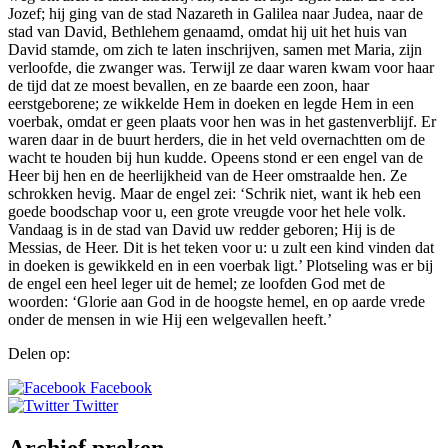
Jozef; hij ging van de stad Nazareth in Galilea naar Judea, naar de
stad van David, Bethlehem genaamd, omdat hij uit het huis van
David stamde, om zich te laten inschrijven, samen met Maria, zijn
verloofde, die zwanger was. Terwijl ze daar waren kwam voor haar
de tijd dat ze moest bevallen, en ze baarde een zoon, haar
eerstgeborene; ze wikkelde Hem in doeken en legde Hem in een
voerbak, omdat er geen plaats voor hen was in het gastenverblijf. Er
waren daar in de buurt herders, die in het veld overnachtten om de
wacht te houden bij hun kudde. Opeens stond er een engel van de
Heer bij hen en de heerlijkheid van de Heer omstraalde hen. Ze
schrokken hevig. Maar de engel zei: ‘Schrik niet, want ik heb een
goede boodschap voor u, een grote vreugde voor het hele volk.
Vandaag is in de stad van David uw redder geboren; Hij is de
Messias, de Heer. Dit is het teken voor u: u zult een kind vinden dat
in doeken is gewikkeld en in een voerbak ligt.’ Plotseling was er bij
de engel een heel leger uit de hemel; ze loofden God met de
woorden: ‘Glorie aan God in de hoogste hemel, en op aarde vrede
onder de mensen in wie Hij een welgevallen heeft.’
Delen op:
Facebook
Twitter