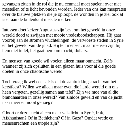
gevangen zitten in de rol die je nu eenmaal moet spelen; over niet
meetellen of te licht bevonden worden. Ieder van ons kan meepraten
over de blauwe plekken die je oploopt, de wonden in je ziel ook al
is er aan de buitenkant niets te merken.
Intussen doet keizer Augustus zijn best om het geweld in onze
wereld dood te zwijgen met mooie vredesboodschappen. Hij gaat
voorbij aan de stromen vluchtelingen, de verwoeste steden in Syrië
en het geweld van de jihad. Hij telt mensen, maar mensen zijn bij
hem niet in tel, het gaat hem om macht, dollars.
En mensen van goede wil voelen alleen maar onmacht. Zelfs
wanneer zij zich opsluiten in een glazen huis voor al die goede
doelen in onze chaotische wereld.
Toch vraag ik wel eens af: is dat de aantrekkingskracht van het
kerstfeest? Willen we alleen maar even die harde wereld om ons
heen vergeten, gezellig samen aan tafel? Zijn we moe van al die
brandhaarden in onze wereld? Van zinloos geweld en van de jacht
naar meer en nooit genoeg?
Gloort er deze nacht alleen maar vals licht in Syrië, Irak,
Afghanistan? Of in Bethlehem? Of in Gaza? Omdat vrede en
mensenrechten een utopie zijn?