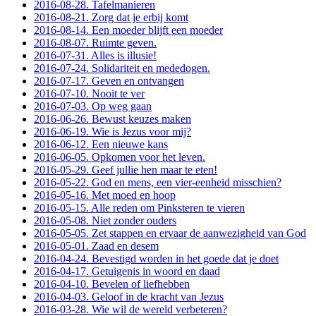
2016-08-28. Tafelmanieren
2016-08-21. Zorg dat je erbij komt
2016-08-14. Een moeder blijft een moeder
2016-08-07. Ruimte geven.
2016-07-31. Alles is illusie!
2016-07-24. Solidariteit en mededogen.
2016-07-17. Geven en ontvangen
2016-07-10. Nooit te ver
2016-07-03. Op weg gaan
2016-06-26. Bewust keuzes maken
2016-06-19. Wie is Jezus voor mij?
2016-06-12. Een nieuwe kans
2016-06-05. Opkomen voor het leven.
2016-05-29. Geef jullie hen maar te eten!
2016-05-22. God en mens, een vier-eenheid misschien?
2016-05-16. Met moed en hoop
2016-05-15. Alle reden om Pinksteren te vieren
2016-05-08. Niet zonder ouders
2016-05-05. Zet stappen en ervaar de aanwezigheid van God
2016-05-01. Zaad en desem
2016-04-24. Bevestigd worden in het goede dat je doet
2016-04-17. Getuigenis in woord en daad
2016-04-10. Bevelen of liefhebben
2016-04-03. Geloof in de kracht van Jezus
2016-03-28. Wie wil de wereld verbeteren?