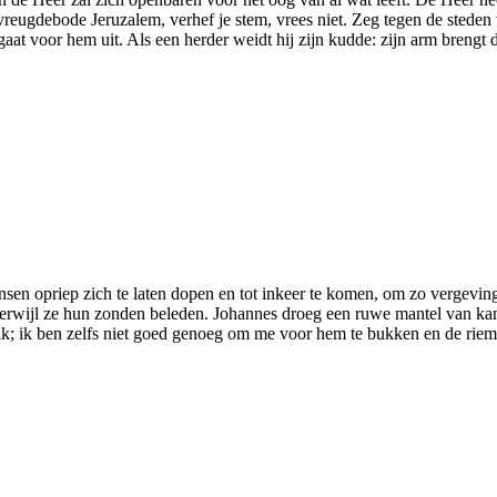
reugdebode Jeruzalem, verhef je stem, vrees niet. Zeg tegen de steden 
g gaat voor hem uit. Als een herder weidt hij zijn kudde: zijn arm brengt 
sen opriep zich te laten dopen en tot inkeer te komen, om zo vergevin
 terwijl ze hun zonden beleden. Johannes droeg een ruwe mantel van kam
; ik ben zelfs niet goed genoeg om me voor hem te bukken en de riemen