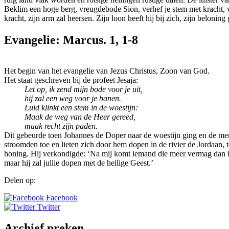
Beklim een hoge berg, vreugdebode Sion, verhef je stem met kracht, v
kracht, zijn arm zal heersen. Zijn loon heeft hij bij zich, zijn belonin
Evangelie: Marcus. 1, 1-8
Het begin van het evangelie van Jezus Christus, Zoon van God.
Het staat geschreven bij de profeet Jesaja:
Let op, ik zend mijn bode voor je uit,
hij zal een weg voor je banen.
Luid klinkt een stem in de woestijn:
Maak de weg van de Heer gereed,
maak recht zijn paden.
Dit gebeurde toen Johannes de Doper naar de woestijn ging en de men
stroomden toe en lieten zich door hem dopen in de rivier de Jordaan,
honing. Hij verkondigde: ‘Na mij komt iemand die meer vermag dan ik
maar hij zal jullie dopen met de heilige Geest.’
Delen op:
Facebook
Twitter
Archief preken