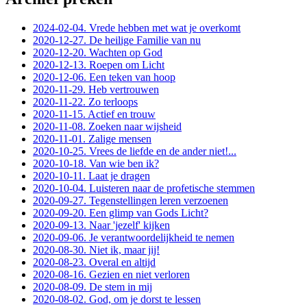
2024-02-04. Vrede hebben met wat je overkomt
2020-12-27. De heilige Familie van nu
2020-12-20. Wachten op God
2020-12-13. Roepen om Licht
2020-12-06. Een teken van hoop
2020-11-29. Heb vertrouwen
2020-11-22. Zo terloops
2020-11-15. Actief en trouw
2020-11-08. Zoeken naar wijsheid
2020-11-01. Zalige mensen
2020-10-25. Vrees de liefde en de ander niet!...
2020-10-18. Van wie ben ik?
2020-10-11. Laat je dragen
2020-10-04. Luisteren naar de profetische stemmen
2020-09-27. Tegenstellingen leren verzoenen
2020-09-20. Een glimp van Gods Licht?
2020-09-13. Naar 'jezelf' kijken
2020-09-06. Je verantwoordelijkheid te nemen
2020-08-30. Niet ik, maar jij!
2020-08-23. Overal en altijd
2020-08-16. Gezien en niet verloren
2020-08-09. De stem in mij
2020-08-02. God, om je dorst te lessen