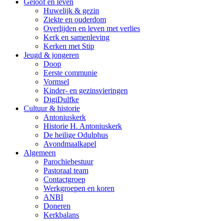
Geloof en leven
Huwelijk & gezin
Ziekte en ouderdom
Overlijden en leven met verlies
Kerk en samenleving
Kerken met Stip
Jeugd & jongeren
Doop
Eerste communie
Vormsel
Kinder- en gezinsvieringen
DigiDulfke
Cultuur & historie
Antoniuskerk
Historie H. Antoniuskerk
De heilige Odulphus
Avondmaalkapel
Algemeen
Parochiebestuur
Pastoraal team
Contactgroep
Werkgroepen en koren
ANBI
Doneren
Kerkbalans