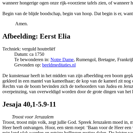
wanneer hongerige ogen onze rijk-voorziene tafels zien, of wanneer het
Begin van de blijde boodschap, begin van hoop. Dat begin is er, want Go
Amen.
Afbeelding: Eerst Elia
Techniek: verguld houtreliëf
Datum: ca 1750
Te bewonderen in:
Notre Dame
, Rumengol, Bretagne, Frankrij
Gevonden op:
beeldmeditaties.nl
De kunstenaar heeft in het midden van zijn afbeelding een boom gepla
gekleed in een mantel van kameelhaar; de kop van de kameel zit nog o
Rechts van de boom bevinden zich de toehoorders van Judea en Jeruzal
overpeinzing, van overweldigd worden door de grote dingen van het 
Jesaja 40,1-5.9-11
Troost voor Jeruzalem
Troost, troost mijn volk, zegt jullie God. Spreek Jeruzalem moed in, m
Heer heeft ontvangen. Hoor, een stem roept: ‘Baan voor de Heer een w
ruig land vlak worden en rotsige hellingen rustige dalen. De luister 