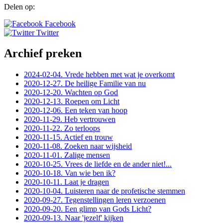
Delen op:
Facebook
Twitter
Archief preken
2024-02-04. Vrede hebben met wat je overkomt
2020-12-27. De heilige Familie van nu
2020-12-20. Wachten op God
2020-12-13. Roepen om Licht
2020-12-06. Een teken van hoop
2020-11-29. Heb vertrouwen
2020-11-22. Zo terloops
2020-11-15. Actief en trouw
2020-11-08. Zoeken naar wijsheid
2020-11-01. Zalige mensen
2020-10-25. Vrees de liefde en de ander niet!...
2020-10-18. Van wie ben ik?
2020-10-11. Laat je dragen
2020-10-04. Luisteren naar de profetische stemmen
2020-09-27. Tegenstellingen leren verzoenen
2020-09-20. Een glimp van Gods Licht?
2020-09-13. Naar 'jezelf' kijken