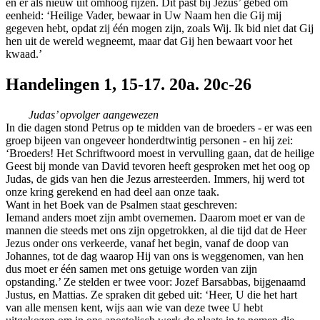
en er als nieuw uit omhoog rijzen. Dit past bij Jezus’ gebed om
eenheid: ‘Heilige Vader, bewaar in Uw Naam hen die Gij mij
gegeven hebt, opdat zij één mogen zijn, zoals Wij. Ik bid niet dat Gij
hen uit de wereld wegneemt, maar dat Gij hen bewaart voor het
kwaad.’
Handelingen 1, 15-17. 20a. 20c-26
Judas’ opvolger aangewezen
In die dagen stond Petrus op te midden van de broeders - er was een
groep bijeen van ongeveer honderdtwintig personen - en hij zei:
‘Broeders! Het Schriftwoord moest in vervulling gaan, dat de heilige
Geest bij monde van David tevoren heeft gesproken met het oog op
Judas, de gids van hen die Jezus arresteerden. Immers, hij werd tot
onze kring gerekend en had deel aan onze taak.
Want in het Boek van de Psalmen staat geschreven:
Iemand anders moet zijn ambt overnemen. Daarom moet er van de
mannen die steeds met ons zijn opgetrokken, al die tijd dat de Heer
Jezus onder ons verkeerde, vanaf het begin, vanaf de doop van
Johannes, tot de dag waarop Hij van ons is weggenomen, van hen
dus moet er één samen met ons getuige worden van zijn
opstanding.’ Ze stelden er twee voor: Jozef Barsabbas, bijgenaamd
Justus, en Mattias. Ze spraken dit gebed uit: ‘Heer, U die het hart
van alle mensen kent, wijs aan wie van deze twee U hebt