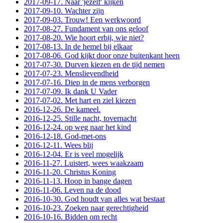
2017-09-17. Naar 'jezelf' kijken
2017-09-10. Wachter zijn
2017-09-03. Trouw! Een werkwoord
2017-08-27. Fundament van ons geloof
2017-08-20. Wie hoort erbij, wie niet?
2017-08-13. In de hemel bij elkaar
2017-08-06. God kijkt door onze buitenkant heen
2017-07-30. Durven kiezen en de tijd nemen
2017-07-23. Menslievendheid
2017-07-16. Diep in de mens verborgen
2017-07-09. Ik dank U Vader
2017-07-02. Met hart en ziel kiezen
2016-12-26. De kameel.
2016-12-25. Stille nacht, tovernacht
2016-12-24. op weg naar het kind
2016-12-18. God-met-ons
2016-12-11. Wees blij
2016-12-04. Er is veel mogelijk
2016-11-27. Luistert, wees waakzaam
2016-11-20. Christus Koning
2016-11-13. Hoop in bange dagen
2016-11-06. Leven na de dood
2016-10-30. God houdt van alles wat bestaat
2016-10-23. Zoeken naar gerechtigheid
2016-10-16. Bidden om recht