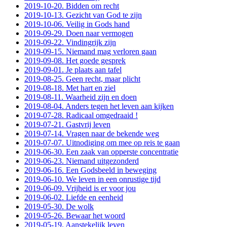
2019-10-20. Bidden om recht
2019-10-13. Gezicht van God te zijn
2019-10-06. Veilig in Gods hand
2019-09-29. Doen naar vermogen
2019-09-22. Vindingrijk zijn
2019-09-15. Niemand mag verloren gaan
2019-09-08. Het goede gesprek
2019-09-01. Je plaats aan tafel
2019-08-25. Geen recht, maar plicht
2019-08-18. Met hart en ziel
2019-08-11. Waarheid zijn en doen
2019-08-04. Anders tegen het leven aan kijken
2019-07-28. Radicaal omgedraaid !
2019-07-21. Gastvrij leven
2019-07-14. Vragen naar de bekende weg
2019-07-07. Uitnodiging om mee op reis te gaan
2019-06-30. Een zaak van opperste concentratie
2019-06-23. Niemand uitgezonderd
2019-06-16. Een Godsbeeld in beweging
2019-06-10. We leven in een onrustige tijd
2019-06-09. Vrijheid is er voor jou
2019-06-02. Liefde en eenheid
2019-05-30. De wolk
2019-05-26. Bewaar het woord
2019-05-19. Aanstekelijk leven