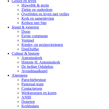
Geloof en leven
Huwelijk & gezin
Ziekte en ouderdom
Overlijden en leven met verlies
Kerk en samenleving
Kerken met Stip
Jeugd & jongeren
Doop
Eerste communie
Vormsel
Kinder- en gezinsvieringen
DigiDulfke
Cultuur & historie
Antoniuskerk
Historie H. Antoniuskerk
De heilige Odulphus
Avondmaalkapel
Algemeen
Parochiebestuur
Pastoraal team
Contactgroep
Werkgroepen en koren
ANBI
Doneren
Kerkbalans