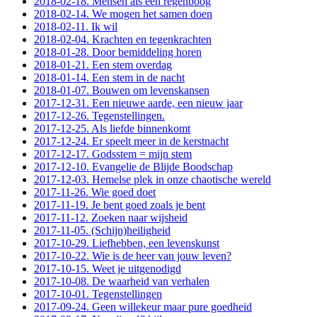
2018-02-18. Mensen als een regenboog
2018-02-14. We mogen het samen doen
2018-02-11. Ik wil
2018-02-04. Krachten en tegenkrachten
2018-01-28. Door bemiddeling horen
2018-01-21. Een stem overdag
2018-01-14. Een stem in de nacht
2018-01-07. Bouwen om levenskansen
2017-12-31. Een nieuwe aarde, een nieuw jaar
2017-12-26. Tegenstellingen.
2017-12-25. Als liefde binnenkomt
2017-12-24. Er speelt meer in de kerstnacht
2017-12-17. Godsstem = mijn stem
2017-12-10. Evangelie de Blijde Boodschap
2017-12-03. Hemelse plek in onze chaotische wereld
2017-11-26. Wie goed doet
2017-11-19. Je bent goed zoals je bent
2017-11-12. Zoeken naar wijsheid
2017-11-05. (Schijn)heiligheid
2017-10-29. Liefhebben, een levenskunst
2017-10-22. Wie is de heer van jouw leven?
2017-10-15. Weet je uitgenodigd
2017-10-08. De waarheid van verhalen
2017-10-01. Tegenstellingen
2017-09-24. Geen willekeur maar pure goedheid