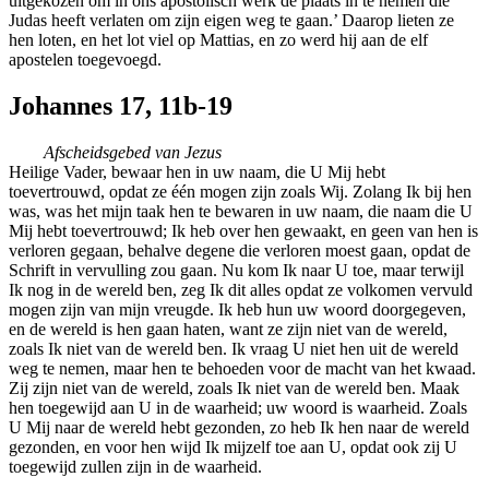
uitgekozen om in ons apostolisch werk de plaats in te nemen die
Judas heeft verlaten om zijn eigen weg te gaan.’ Daarop lieten ze
hen loten, en het lot viel op Mattias, en zo werd hij aan de elf
apostelen toegevoegd.
Johannes 17, 11b-19
Afscheidsgebed van Jezus
Heilige Vader, bewaar hen in uw naam, die U Mij hebt
toevertrouwd, opdat ze één mogen zijn zoals Wij. Zolang Ik bij hen
was, was het mijn taak hen te bewaren in uw naam, die naam die U
Mij hebt toevertrouwd; Ik heb over hen gewaakt, en geen van hen is
verloren gegaan, behalve degene die verloren moest gaan, opdat de
Schrift in vervulling zou gaan. Nu kom Ik naar U toe, maar terwijl
Ik nog in de wereld ben, zeg Ik dit alles opdat ze volkomen vervuld
mogen zijn van mijn vreugde. Ik heb hun uw woord doorgegeven,
en de wereld is hen gaan haten, want ze zijn niet van de wereld,
zoals Ik niet van de wereld ben. Ik vraag U niet hen uit de wereld
weg te nemen, maar hen te behoeden voor de macht van het kwaad.
Zij zijn niet van de wereld, zoals Ik niet van de wereld ben. Maak
hen toegewijd aan U in de waarheid; uw woord is waarheid. Zoals
U Mij naar de wereld hebt gezonden, zo heb Ik hen naar de wereld
gezonden, en voor hen wijd Ik mijzelf toe aan U, opdat ook zij U
toegewijd zullen zijn in de waarheid.