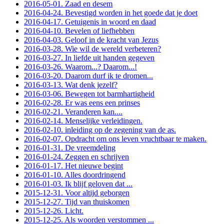
2016-05-01. Zaad en desem
2016-04-24. Bevestigd worden in het goede dat je doet
2016-04-17. Getuigenis in woord en daad
2016-04-10. Bevelen of liefhebben
2016-04-03. Geloof in de kracht van Jezus
2016-03-28. Wie wil de wereld verbeteren?
2016-03-27. In liefde uit handen gegeven
2016-03-26. Waarom...? Daarom...!
2016-03-20. Daarom durf ik te dromen...
2016-03-13. Wat denk jezelf?
2016-03-06. Bewegen tot barmhartigheid
2016-02-28. Er was eens een prinses
2016-02-21. Veranderen kan....
2016-02-14. Menselijke verleidingen.
2016-02-10. inleiding op de zegening van de as.
2016-02-07. Opdracht om ons leven vruchtbaar te maken.
2016-01-31. De vreemdeling
2016-01-24. Zeggen en schrijven
2016-01-17. Het nieuwe begint
2016-01-10. Alles doordringend
2016-01-03. Ik blijf geloven dat ...
2015-12-31. Voor altijd geborgen
2015-12-27. Tijd van thuiskomen
2015-12-26. Licht.
2015-12-25. Als woorden verstommen ...