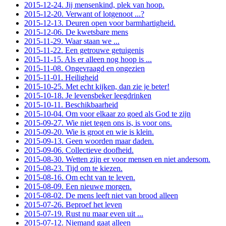
2015-12-24. Jij mensenkind, plek van hoop.
2015-12-20. Verwant of lotgenoot ...?
2015-12-13. Deuren open voor barmhartigheid.
2015-12-06. De kwetsbare mens
2015-11-29. Waar staan we ...
2015-11-22. Een getrouwe getuigenis
2015-11-15. Als er alleen nog hoop is ...
2015-11-08. Ongevraagd en ongezien
2015-11-01. Heiligheid
2015-10-25. Met echt kijken, dan zie je beter!
2015-10-18. Je levensbeker leegdrinken
2015-10-11. Beschikbaarheid
2015-10-04. Om voor elkaar zo goed als God te zijn
2015-09-27. Wie niet tegen ons is, is voor ons.
2015-09-20. Wie is groot en wie is klein.
2015-09-13. Geen woorden maar daden.
2015-09-06. Collectieve doofheid.
2015-08-30. Wetten zijn er voor mensen en niet andersom.
2015-08-23. Tijd om te kiezen.
2015-08-16. Om echt van te leven.
2015-08-09. Een nieuwe morgen.
2015-08-02. De mens leeft niet van brood alleen
2015-07-26. Beproef het leven
2015-07-19. Rust nu maar even uit ...
2015-07-12. Niemand gaat alleen