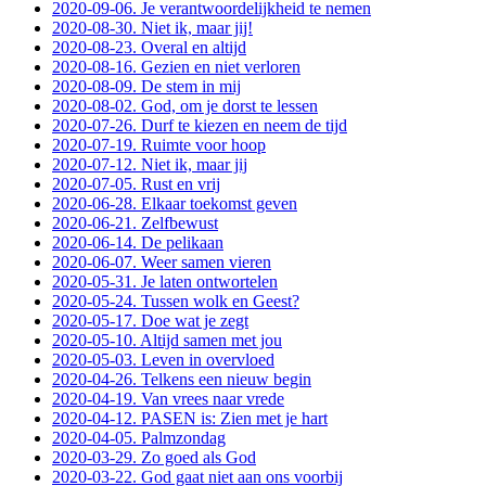
2020-09-06. Je verantwoordelijkheid te nemen
2020-08-30. Niet ik, maar jij!
2020-08-23. Overal en altijd
2020-08-16. Gezien en niet verloren
2020-08-09. De stem in mij
2020-08-02. God, om je dorst te lessen
2020-07-26. Durf te kiezen en neem de tijd
2020-07-19. Ruimte voor hoop
2020-07-12. Niet ik, maar jij
2020-07-05. Rust en vrij
2020-06-28. Elkaar toekomst geven
2020-06-21. Zelfbewust
2020-06-14. De pelikaan
2020-06-07. Weer samen vieren
2020-05-31. Je laten ontwortelen
2020-05-24. Tussen wolk en Geest?
2020-05-17. Doe wat je zegt
2020-05-10. Altijd samen met jou
2020-05-03. Leven in overvloed
2020-04-26. Telkens een nieuw begin
2020-04-19. Van vrees naar vrede
2020-04-12. PASEN is: Zien met je hart
2020-04-05. Palmzondag
2020-03-29. Zo goed als God
2020-03-22. God gaat niet aan ons voorbij