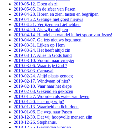
2019-05-12. Doen als zij
2019-05-05. In de sfeer van Pasen
2019-04-28. Horen en zien, tasten en begrijpen
2019-04-22. Getuige met goed nieuws
2019-04-21. Verrijzen en Liefhebben
2019-04-20. Als wij omkijken
2019-04-14. Handel en wandel in het spoor van Jezus!
2019-04-07. Ga iets nieuws beginnen
2019-03-31. Lijken op Hem
2019-03-24. Het heeft altijd zin
2019-03-17. Alles in Gods hand
2019-03-10. Vooruit naar vroeger
2019-03-06. Waar is je God ?
2019-03-03. Carnaval
2019-02-24. Altijd plaats genoeg
2019-02-17. Windvaan of niet?
2019-02-10. Vaar naar het diepe
2019-02-03. Gekend en gekozen
2019-01-27. Woorden als water van leven
2019-01-20. Is er nog wijn?
2019-01-13. Waarheid en licht doen
2019-01-06. De weg naar Pasen
2018-12-30. Dat wij hoopvolle mensen zijn
2018-12-26. Stephanus.
2018-12-25. Gevonden worden