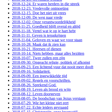
2018-12-24. Er waren herders in die streek
2018-12-23. Vredevolle ontmoeting
2018-12-15. Doe het niet uit vrees
2018-12-09. De weg naar vrede
2018-12-02. Onze verantwoordelijkheid
2018-11-25. Goedheid blijft overal en altijd
2018-11-18. Vertel wat je op je hart hebt
2018-11-11. Geven is terugkrijgen
2018-11-04. Geloven en waar we voor staan
2018-10-28. Maak dat ik zien kan
2018-10-21. Heersen of dienen
2018-10-14. Niets hebben, maar alles bezitten
2018-10-07. Twee zullen een zijn
2018-09-30. Ongeacht religie, politiek of afkomst
2018-09-23. Een lichtend vuur dat nooit meer dooft
2018-09-16. Solidariteit.
2018-09-09. Een ingewikkelde tijd
2018-09-02. Regels en voorschriften.
2018-08-26. Sprekend God.
2018-08-19. Leven als brood en wijn
2018-08-12. Leven doorgeven
2018-08-05. De boodschap van Jezus verstaan
2018-07-29. Wie het kleine niet eert
2018-07-22. Echte leiders gevraagd
2018-07-15. Christenzijn, onze levensstijl