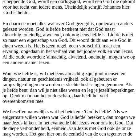
scheppende God, wordt een oorlogsgod, wordt een God die opkomt
voor het recht van iedere mens. Uiteindelijk schrijft Johannes hier:
'God is liefde'.
En daarmee moet alles wat over God gezegd is, opnieuw en anders
gelezen worden. God is liefde betekent niet dat God naast
almachtig, oneindig, alwetend, ook nog eens liefde is. Liefde is niet
zo maar een eigenschap van God. Dit woord duidt aan wie God in
eigen wezen is. Het is geen regel, geen voorschrift, maar een
ervaring, opgedaan in het verhaal van het joodse volk en van Jezus.
Al die oude woorden: 'almachtig, alwetend, oneindig', mogen we op
een andere manier lezen.
Want wie liefde is, wil niet eens almachtig zijn, gunt mensen en
dingen, natuur en geschiedenis vrijheid, ook al gebeuren er
rampzalige dingen en worden er slechte beslissingen genomen. Als
je liefde bent, dan wil je niet alles weten en leg je jezelf beperkingen
op. Denk maar aan het ouderschap, daar heeft het veel
overeenkomsten mee.
We beseffen nauwelijks wat het betekent: 'God is liefde'. Als we
enigermate willen weten wat 'God is liefde' betekent, dan mogen we
naar Jezus kijken. In het evangelie bidt Jezus voor ons tot God. Dat
de diepe verbondenheid, eenheid, van Jezus met God ook de onze
mag worden. Het gaat hier om de eenheid van de een tegenover de