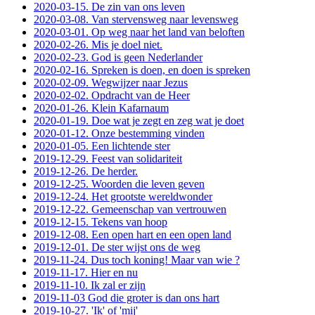
2020-03-15. De zin van ons leven
2020-03-08. Van stervensweg naar levensweg
2020-03-01. Op weg naar het land van beloften
2020-02-26. Mis je doel niet.
2020-02-23. God is geen Nederlander
2020-02-16. Spreken is doen, en doen is spreken
2020-02-09. Wegwijzer naar Jezus
2020-02-02. Opdracht van de Heer
2020-01-26. Klein Kafarnaum
2020-01-19. Doe wat je zegt en zeg wat je doet
2020-01-12. Onze bestemming vinden
2020-01-05. Een lichtende ster
2019-12-29. Feest van solidariteit
2019-12-26. De herder.
2019-12-25. Woorden die leven geven
2019-12-24. Het grootste wereldwonder
2019-12-22. Gemeenschap van vertrouwen
2019-12-15. Tekens van hoop
2019-12-08. Een open hart en een open land
2019-12-01. De ster wijst ons de weg
2019-11-24. Dus toch koning! Maar van wie ?
2019-11-17. Hier en nu
2019-11-10. Ik zal er zijn
2019-11-03 God die groter is dan ons hart
2019-10-27. 'Ik' of 'mij'