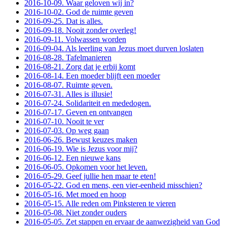
2016-10-09. Waar geloven wij in?
2016-10-02. God de ruimte geven
2016-09-25. Dat is alles.
2016-09-18. Nooit zonder overleg!
2016-09-11. Volwassen worden
2016-09-04. Als leerling van Jezus moet durven loslaten
2016-08-28. Tafelmanieren
2016-08-21. Zorg dat je erbij komt
2016-08-14. Een moeder blijft een moeder
2016-08-07. Ruimte geven.
2016-07-31. Alles is illusie!
2016-07-24. Solidariteit en mededogen.
2016-07-17. Geven en ontvangen
2016-07-10. Nooit te ver
2016-07-03. Op weg gaan
2016-06-26. Bewust keuzes maken
2016-06-19. Wie is Jezus voor mij?
2016-06-12. Een nieuwe kans
2016-06-05. Opkomen voor het leven.
2016-05-29. Geef jullie hen maar te eten!
2016-05-22. God en mens, een vier-eenheid misschien?
2016-05-16. Met moed en hoop
2016-05-15. Alle reden om Pinksteren te vieren
2016-05-08. Niet zonder ouders
2016-05-05. Zet stappen en ervaar de aanwezigheid van God