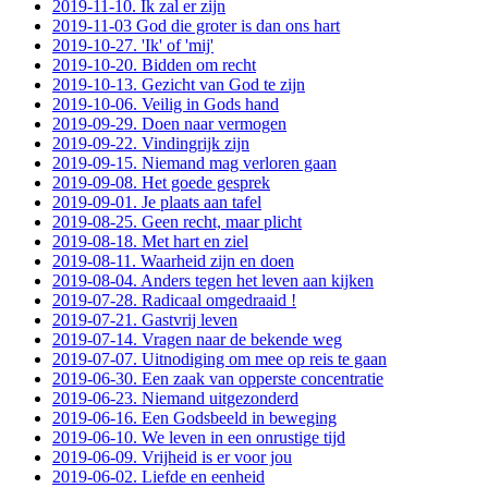
2019-11-10. Ik zal er zijn
2019-11-03 God die groter is dan ons hart
2019-10-27. 'Ik' of 'mij'
2019-10-20. Bidden om recht
2019-10-13. Gezicht van God te zijn
2019-10-06. Veilig in Gods hand
2019-09-29. Doen naar vermogen
2019-09-22. Vindingrijk zijn
2019-09-15. Niemand mag verloren gaan
2019-09-08. Het goede gesprek
2019-09-01. Je plaats aan tafel
2019-08-25. Geen recht, maar plicht
2019-08-18. Met hart en ziel
2019-08-11. Waarheid zijn en doen
2019-08-04. Anders tegen het leven aan kijken
2019-07-28. Radicaal omgedraaid !
2019-07-21. Gastvrij leven
2019-07-14. Vragen naar de bekende weg
2019-07-07. Uitnodiging om mee op reis te gaan
2019-06-30. Een zaak van opperste concentratie
2019-06-23. Niemand uitgezonderd
2019-06-16. Een Godsbeeld in beweging
2019-06-10. We leven in een onrustige tijd
2019-06-09. Vrijheid is er voor jou
2019-06-02. Liefde en eenheid