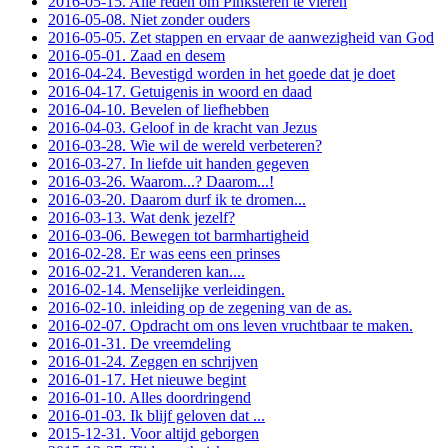
2016-05-15. Alle reden om Pinksteren te vieren
2016-05-08. Niet zonder ouders
2016-05-05. Zet stappen en ervaar de aanwezigheid van God
2016-05-01. Zaad en desem
2016-04-24. Bevestigd worden in het goede dat je doet
2016-04-17. Getuigenis in woord en daad
2016-04-10. Bevelen of liefhebben
2016-04-03. Geloof in de kracht van Jezus
2016-03-28. Wie wil de wereld verbeteren?
2016-03-27. In liefde uit handen gegeven
2016-03-26. Waarom...? Daarom...!
2016-03-20. Daarom durf ik te dromen...
2016-03-13. Wat denk jezelf?
2016-03-06. Bewegen tot barmhartigheid
2016-02-28. Er was eens een prinses
2016-02-21. Veranderen kan....
2016-02-14. Menselijke verleidingen.
2016-02-10. inleiding op de zegening van de as.
2016-02-07. Opdracht om ons leven vruchtbaar te maken.
2016-01-31. De vreemdeling
2016-01-24. Zeggen en schrijven
2016-01-17. Het nieuwe begint
2016-01-10. Alles doordringend
2016-01-03. Ik blijf geloven dat ...
2015-12-31. Voor altijd geborgen