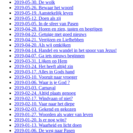
2019-05-30. De wolk
2019-05-26. Bewaar het woord
2019-05-19. Aanstekelijk leven
2019-05-12. Doen als zij
2019-05-05. In de sfeer van Pasen
2019-04-28. Horen en zien, tasten en begrijpen
2019-04-22. Getuige met goed nieuws
2019-04-21. Verrijzen en Liefhebben
2019-04-20. Als wij omkijken
2019-04-14. Handel en wandel in het spoor van Jezus!
2019-04-07. Ga iets nieuws beginnen
2019-03-31. Lijken op Hem
2019-03-24. Het heeft altijd zin
2019-03-17. Alles in Gods hand
2019-03-10. Vooruit naar vroeger
2019-03-06. Waar is je God ?
2019-03-03. Carnaval
2019-02-24. Altijd plaats genoeg
2019-02-17. Windvaan of niet?
2019-02-10. Vaar naar het diepe
2019-02-03. Gekend en gekozen
2019-01-27. Woorden als water van leven
2019-01-20. Is er nog wijn?
2019-01-13. Waarheid en licht doen
2019-01-06. De weg naar Pasen