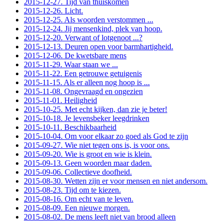
2015-12-27. Tijd van thuiskomen
2015-12-26. Licht.
2015-12-25. Als woorden verstommen ...
2015-12-24. Jij mensenkind, plek van hoop.
2015-12-20. Verwant of lotgenoot ...?
2015-12-13. Deuren open voor barmhartigheid.
2015-12-06. De kwetsbare mens
2015-11-29. Waar staan we ...
2015-11-22. Een getrouwe getuigenis
2015-11-15. Als er alleen nog hoop is ...
2015-11-08. Ongevraagd en ongezien
2015-11-01. Heiligheid
2015-10-25. Met echt kijken, dan zie je beter!
2015-10-18. Je levensbeker leegdrinken
2015-10-11. Beschikbaarheid
2015-10-04. Om voor elkaar zo goed als God te zijn
2015-09-27. Wie niet tegen ons is, is voor ons.
2015-09-20. Wie is groot en wie is klein.
2015-09-13. Geen woorden maar daden.
2015-09-06. Collectieve doofheid.
2015-08-30. Wetten zijn er voor mensen en niet andersom.
2015-08-23. Tijd om te kiezen.
2015-08-16. Om echt van te leven.
2015-08-09. Een nieuwe morgen.
2015-08-02. De mens leeft niet van brood alleen