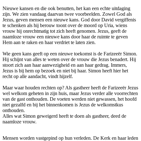
Nieuwe kansen en die ook benutten, het kan een echte uitdaging
zijn. We zien vandaag daarvan twee voorbeelden. Zowel God als
Jezus, geven mensen een nieuwe kans. God door David vergiffenis
te schenken als hij berouw toont over de moord op Uria, wiens
vrouw hij onrechtmatig tot zich heeft genomen. Jezus, geeft de
naamloze vrouw een nieuwe kans door haar de ruimte te geven
Hem aan te raken en haar verdriet te laten zien.
Wie geen kans geeft op een nieuwe toekomst is de Farizeeër Simon.
Hij schijnt van alles te weten over de vrouw die Jezus benadert. Hij
stoort zich aan haar aanwezigheid en aan haar gedrag. Immers,
Jezus is bij hem op bezoek en niet bij haar. Simon heeft hier het
recht op alle aandacht, vindt hijzelf.
Maar waar houden rechten op? Als gastheer heeft de Farizeeër Jezus
wel welkom geheten in zijn huis, maar Jezus verder alle voorrechten
van de gast onthouden. De voeten werden niet gewassen, het hoofd
niet gezalfd en bij het binnenkomen is Jezus de welkomstkus
onthouden.
Alles wat Simon geweigerd heeft te doen als gastheer, deed de
naamloze vrouw.
Mensen worden vastgepind op hun verleden. De Kerk en haar leden