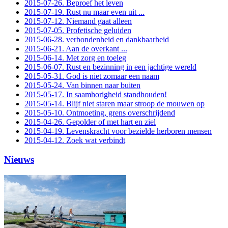
2015-07-26. Beproef het leven
2015-07-19. Rust nu maar even uit ...
2015-07-12. Niemand gaat alleen
2015-07-05. Profetische geluiden
2015-06-28. verbondenheid en dankbaarheid
2015-06-21. Aan de overkant ...
2015-06-14. Met zorg en toeleg
2015-06-07. Rust en bezinning in een jachtige wereld
2015-05-31. God is niet zomaar een naam
2015-05-24. Van binnen naar buiten
2015-05-17. In saamhorigheid standhouden!
2015-05-14. Blijf niet staren maar stroop de mouwen op
2015-05-10. Ontmoeting, grens overschrijdend
2015-04-26. Gepolder of met hart en ziel
2015-04-19. Levenskracht voor bezielde herboren mensen
2015-04-12. Zoek wat verbindt
Nieuws