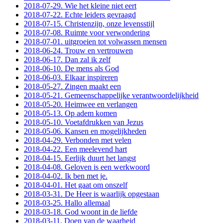
2018-07-29. Wie het kleine niet eert
2018-07-22. Echte leiders gevraagd
2018-07-15. Christenzijn, onze levensstijl
2018-07-08. Ruimte voor verwondering
2018-07-01. uitgroeien tot volwassen mensen
2018-06-24. Trouw en vertrouwen
2018-06-17. Dan zal ik zelf
2018-06-10. De mens als God
2018-06-03. Elkaar inspireren
2018-05-27. Zingen maakt een
2018-05-21. Gemeenschappelijke verantwoordelijkheid
2018-05-20. Heimwee en verlangen
2018-05-13. Op adem komen
2018-05-10. Voetafdrukken van Jezus
2018-05-06. Kansen en mogelijkheden
2018-04-29. Verbonden met velen
2018-04-22. Een meelevend hart
2018-04-15. Eerlijk duurt het langst
2018-04-08. Geloven is een werkwoord
2018-04-02. Ik ben met je.
2018-04-01. Het gaat om onszelf
2018-03-31. De Heer is waarlijk opgestaan
2018-03-25. Hallo allemaal
2018-03-18. God woont in de liefde
2018-03-11. Doen van de waarheid