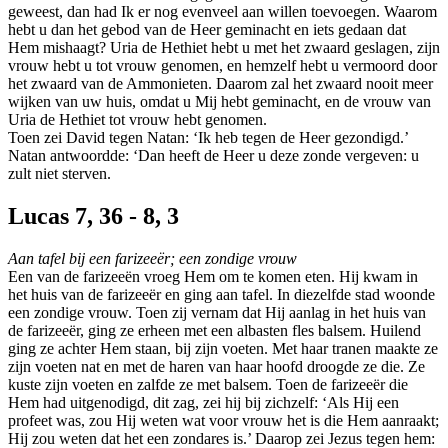
geweest, dan had Ik er nog evenveel aan willen toevoegen. Waarom
hebt u dan het gebod van de Heer geminacht en iets gedaan dat
Hem mishaagt? Uria de Hethiet hebt u met het zwaard geslagen, zijn
vrouw hebt u tot vrouw genomen, en hemzelf hebt u vermoord door
het zwaard van de Ammonieten. Daarom zal het zwaard nooit meer
wijken van uw huis, omdat u Mij hebt geminacht, en de vrouw van
Uria de Hethiet tot vrouw hebt genomen.
Toen zei David tegen Natan: ‘Ik heb tegen de Heer gezondigd.’
Natan antwoordde: ‘Dan heeft de Heer u deze zonde vergeven: u
zult niet sterven.
Lucas 7, 36 - 8, 3
Aan tafel bij een farizeeër; een zondige vrouw
Een van de farizeeën vroeg Hem om te komen eten. Hij kwam in
het huis van de farizeeër en ging aan tafel. In diezelfde stad woonde
een zondige vrouw. Toen zij vernam dat Hij aanlag in het huis van
de farizeeër, ging ze erheen met een albasten fles balsem. Huilend
ging ze achter Hem staan, bij zijn voeten. Met haar tranen maakte ze
zijn voeten nat en met de haren van haar hoofd droogde ze die. Ze
kuste zijn voeten en zalfde ze met balsem. Toen de farizeeër die
Hem had uitgenodigd, dit zag, zei hij bij zichzelf: ‘Als Hij een
profeet was, zou Hij weten wat voor vrouw het is die Hem aanraakt;
Hij zou weten dat het een zondares is.’ Daarop zei Jezus tegen hem: