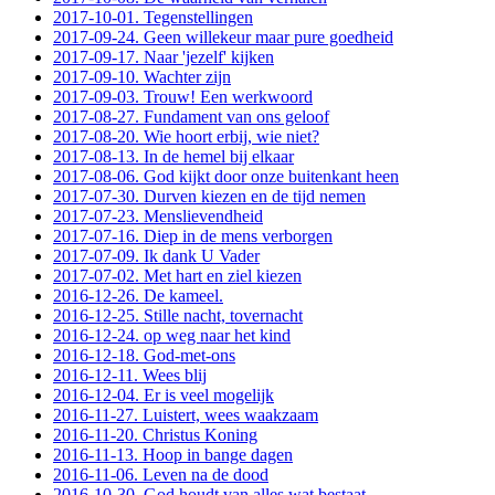
2017-10-01. Tegenstellingen
2017-09-24. Geen willekeur maar pure goedheid
2017-09-17. Naar 'jezelf' kijken
2017-09-10. Wachter zijn
2017-09-03. Trouw! Een werkwoord
2017-08-27. Fundament van ons geloof
2017-08-20. Wie hoort erbij, wie niet?
2017-08-13. In de hemel bij elkaar
2017-08-06. God kijkt door onze buitenkant heen
2017-07-30. Durven kiezen en de tijd nemen
2017-07-23. Menslievendheid
2017-07-16. Diep in de mens verborgen
2017-07-09. Ik dank U Vader
2017-07-02. Met hart en ziel kiezen
2016-12-26. De kameel.
2016-12-25. Stille nacht, tovernacht
2016-12-24. op weg naar het kind
2016-12-18. God-met-ons
2016-12-11. Wees blij
2016-12-04. Er is veel mogelijk
2016-11-27. Luistert, wees waakzaam
2016-11-20. Christus Koning
2016-11-13. Hoop in bange dagen
2016-11-06. Leven na de dood
2016-10-30. God houdt van alles wat bestaat