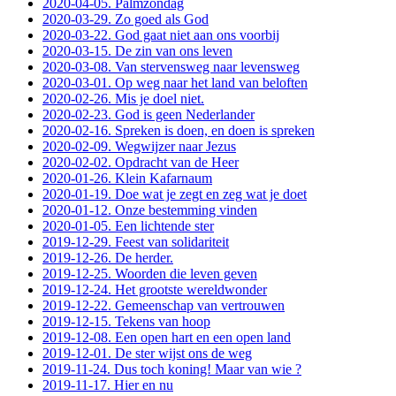
2020-04-05. Palmzondag
2020-03-29. Zo goed als God
2020-03-22. God gaat niet aan ons voorbij
2020-03-15. De zin van ons leven
2020-03-08. Van stervensweg naar levensweg
2020-03-01. Op weg naar het land van beloften
2020-02-26. Mis je doel niet.
2020-02-23. God is geen Nederlander
2020-02-16. Spreken is doen, en doen is spreken
2020-02-09. Wegwijzer naar Jezus
2020-02-02. Opdracht van de Heer
2020-01-26. Klein Kafarnaum
2020-01-19. Doe wat je zegt en zeg wat je doet
2020-01-12. Onze bestemming vinden
2020-01-05. Een lichtende ster
2019-12-29. Feest van solidariteit
2019-12-26. De herder.
2019-12-25. Woorden die leven geven
2019-12-24. Het grootste wereldwonder
2019-12-22. Gemeenschap van vertrouwen
2019-12-15. Tekens van hoop
2019-12-08. Een open hart en een open land
2019-12-01. De ster wijst ons de weg
2019-11-24. Dus toch koning! Maar van wie ?
2019-11-17. Hier en nu