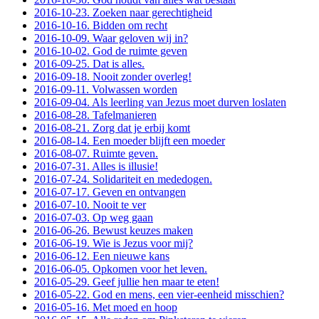
2016-10-23. Zoeken naar gerechtigheid
2016-10-16. Bidden om recht
2016-10-09. Waar geloven wij in?
2016-10-02. God de ruimte geven
2016-09-25. Dat is alles.
2016-09-18. Nooit zonder overleg!
2016-09-11. Volwassen worden
2016-09-04. Als leerling van Jezus moet durven loslaten
2016-08-28. Tafelmanieren
2016-08-21. Zorg dat je erbij komt
2016-08-14. Een moeder blijft een moeder
2016-08-07. Ruimte geven.
2016-07-31. Alles is illusie!
2016-07-24. Solidariteit en mededogen.
2016-07-17. Geven en ontvangen
2016-07-10. Nooit te ver
2016-07-03. Op weg gaan
2016-06-26. Bewust keuzes maken
2016-06-19. Wie is Jezus voor mij?
2016-06-12. Een nieuwe kans
2016-06-05. Opkomen voor het leven.
2016-05-29. Geef jullie hen maar te eten!
2016-05-22. God en mens, een vier-eenheid misschien?
2016-05-16. Met moed en hoop