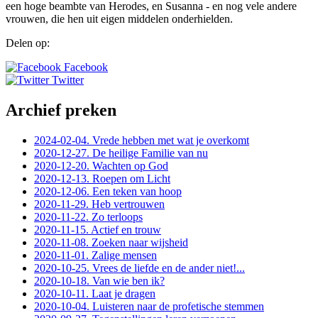
een hoge beambte van Herodes, en Susanna - en nog vele andere
vrouwen, die hen uit eigen middelen onderhielden.
Delen op:
Facebook
Twitter
Archief preken
2024-02-04. Vrede hebben met wat je overkomt
2020-12-27. De heilige Familie van nu
2020-12-20. Wachten op God
2020-12-13. Roepen om Licht
2020-12-06. Een teken van hoop
2020-11-29. Heb vertrouwen
2020-11-22. Zo terloops
2020-11-15. Actief en trouw
2020-11-08. Zoeken naar wijsheid
2020-11-01. Zalige mensen
2020-10-25. Vrees de liefde en de ander niet!...
2020-10-18. Van wie ben ik?
2020-10-11. Laat je dragen
2020-10-04. Luisteren naar de profetische stemmen