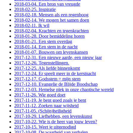
2018-03-04. Een bron van vreugde
2018-02-25. Inspiratie
2018-02-18. Mensen als een regenboog
2018-02-14. We mogen het samen doen
2018-02-11. Ik wil
2018-02-04. Krachten en tegenkrachten
2018-01-28. Door bemiddeling horen
2018-01-21. Een stem overdag
2018-01-14. Een stem in de nacht
2018-01-07. Bouwen om levenskansen
2017-12-31. Een nieuwe aarde, een nieuw jaar
2017-12-26. Tegenstellingen.
2017-12-25. Als liefde binnenkomt
2017-12-24. Er speelt meer in de kerstnacht
2017-12-17. Godsstem = mijn stem
2017-12-10. Evangelie de Blijde Boodschap
2017-12-03. Hemelse plek in onze chaotische wereld
2017-11-26. Wie goed doet
2017-11-19. Je bent goed zoals je bent
2017-11-12. Zoeken naar wijsheid
2017-11-05. (Schijn)heiligheid
2017-10-29. Liefhebben, een levenskunst
2017-10-22. Wie is de heer van jouw leven?
2017-10-15. Weet je uitgenodigd
2017-10-08. De waarheid van verhalen