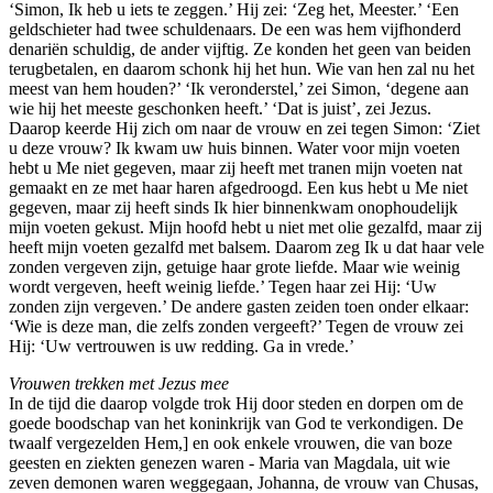
‘Simon, Ik heb u iets te zeggen.’ Hij zei: ‘Zeg het, Meester.’ ‘Een
geldschieter had twee schuldenaars. De een was hem vijfhonderd
denariën schuldig, de ander vijftig. Ze konden het geen van beiden
terugbetalen, en daarom schonk hij het hun. Wie van hen zal nu het
meest van hem houden?’ ‘Ik veronderstel,’ zei Simon, ‘degene aan
wie hij het meeste geschonken heeft.’ ‘Dat is juist’, zei Jezus.
Daarop keerde Hij zich om naar de vrouw en zei tegen Simon: ‘Ziet
u deze vrouw? Ik kwam uw huis binnen. Water voor mijn voeten
hebt u Me niet gegeven, maar zij heeft met tranen mijn voeten nat
gemaakt en ze met haar haren afgedroogd. Een kus hebt u Me niet
gegeven, maar zij heeft sinds Ik hier binnenkwam onophoudelijk
mijn voeten gekust. Mijn hoofd hebt u niet met olie gezalfd, maar zij
heeft mijn voeten gezalfd met balsem. Daarom zeg Ik u dat haar vele
zonden vergeven zijn, getuige haar grote liefde. Maar wie weinig
wordt vergeven, heeft weinig liefde.’ Tegen haar zei Hij: ‘Uw
zonden zijn vergeven.’ De andere gasten zeiden toen onder elkaar:
‘Wie is deze man, die zelfs zonden vergeeft?’ Tegen de vrouw zei
Hij: ‘Uw vertrouwen is uw redding. Ga in vrede.’
Vrouwen trekken met Jezus mee
In de tijd die daarop volgde trok Hij door steden en dorpen om de
goede boodschap van het koninkrijk van God te verkondigen. De
twaalf vergezelden Hem,] en ook enkele vrouwen, die van boze
geesten en ziekten genezen waren - Maria van Magdala, uit wie
zeven demonen waren weggegaan, Johanna, de vrouw van Chusas,