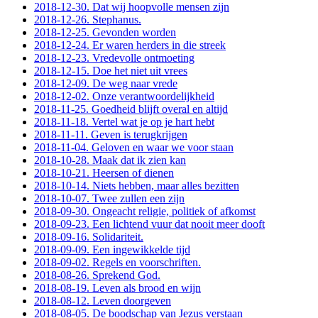
2018-12-30. Dat wij hoopvolle mensen zijn
2018-12-26. Stephanus.
2018-12-25. Gevonden worden
2018-12-24. Er waren herders in die streek
2018-12-23. Vredevolle ontmoeting
2018-12-15. Doe het niet uit vrees
2018-12-09. De weg naar vrede
2018-12-02. Onze verantwoordelijkheid
2018-11-25. Goedheid blijft overal en altijd
2018-11-18. Vertel wat je op je hart hebt
2018-11-11. Geven is terugkrijgen
2018-11-04. Geloven en waar we voor staan
2018-10-28. Maak dat ik zien kan
2018-10-21. Heersen of dienen
2018-10-14. Niets hebben, maar alles bezitten
2018-10-07. Twee zullen een zijn
2018-09-30. Ongeacht religie, politiek of afkomst
2018-09-23. Een lichtend vuur dat nooit meer dooft
2018-09-16. Solidariteit.
2018-09-09. Een ingewikkelde tijd
2018-09-02. Regels en voorschriften.
2018-08-26. Sprekend God.
2018-08-19. Leven als brood en wijn
2018-08-12. Leven doorgeven
2018-08-05. De boodschap van Jezus verstaan