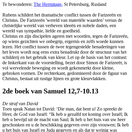
Te bewonderen:
The Hermitage
, St Petersburg, Rusland
Rubens schildert het dramatische conflict tussen de Farizeeën en
Christus. De Farizeeën 'wereld van materiële waarden’ versus de
christelijke wereld van verheven ideeën en nobele daden, een
wereld van sympathie, liefde en goedheid.
Christus en zijn discipelen ageren met woorden, tegen de Farizeeën,
op wiens gezichten we onbegrip, ergernis en zelfs woede kunnen
lezen. Het conflict tussen de twee tegengestelde benaderingen van
het leven wordt nog eens extra benadrukt door de structuur van het
schilderij en het gebruik van kleur. Let op de basis van het contrast:
de linkerkant van de voorstelling, bezet door Simon de Farizeeër, is
vol wervelende beweging en wordt gekenmerkt door kleine,
gebroken vormen. De rechterkant, gedomineerd door de figuur van
Christus, bestaat uit rustige lijnen en grote kleurvlakken.
2de boek van Samuel 12,7-10.13
De straf van David
Toen sprak Natan tot David: ‘Die man, dat bent u! Zo spreekt de
Heer, de God van Israël: “Ik heb u gezalfd tot koning over Israël; Ik
heb u bevrijd uit de macht van Saul; Ik heb u het huis van uw heer
geschonken en u de beschikking gegeven over zijn vrouwen; Ik heb
u het huis van Israël en Juda gegeven en als dat te weinig was