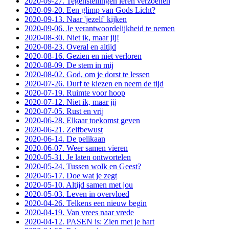
2020-09-27. Tegenstellingen leren verzoenen
2020-09-20. Een glimp van Gods Licht?
2020-09-13. Naar 'jezelf' kijken
2020-09-06. Je verantwoordelijkheid te nemen
2020-08-30. Niet ik, maar jij!
2020-08-23. Overal en altijd
2020-08-16. Gezien en niet verloren
2020-08-09. De stem in mij
2020-08-02. God, om je dorst te lessen
2020-07-26. Durf te kiezen en neem de tijd
2020-07-19. Ruimte voor hoop
2020-07-12. Niet ik, maar jij
2020-07-05. Rust en vrij
2020-06-28. Elkaar toekomst geven
2020-06-21. Zelfbewust
2020-06-14. De pelikaan
2020-06-07. Weer samen vieren
2020-05-31. Je laten ontwortelen
2020-05-24. Tussen wolk en Geest?
2020-05-17. Doe wat je zegt
2020-05-10. Altijd samen met jou
2020-05-03. Leven in overvloed
2020-04-26. Telkens een nieuw begin
2020-04-19. Van vrees naar vrede
2020-04-12. PASEN is: Zien met je hart