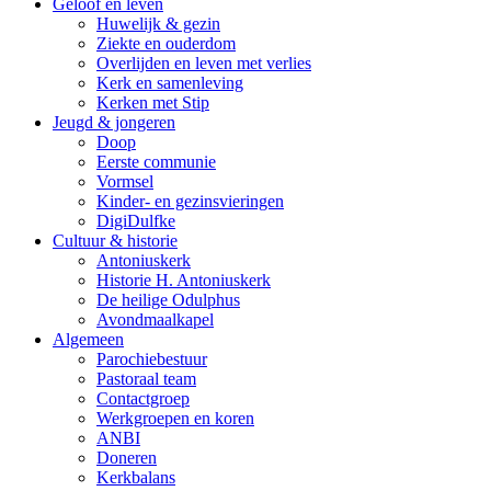
Geloof en leven
Huwelijk & gezin
Ziekte en ouderdom
Overlijden en leven met verlies
Kerk en samenleving
Kerken met Stip
Jeugd & jongeren
Doop
Eerste communie
Vormsel
Kinder- en gezinsvieringen
DigiDulfke
Cultuur & historie
Antoniuskerk
Historie H. Antoniuskerk
De heilige Odulphus
Avondmaalkapel
Algemeen
Parochiebestuur
Pastoraal team
Contactgroep
Werkgroepen en koren
ANBI
Doneren
Kerkbalans