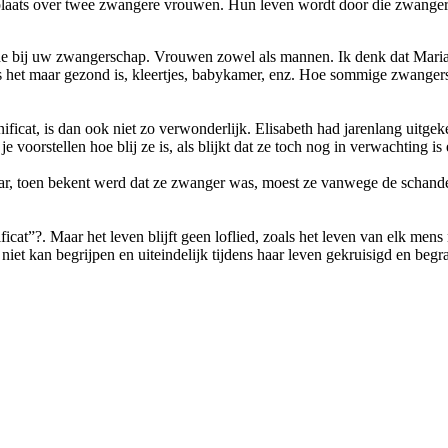
 plaats over twee zwangere vrouwen. Hun leven wordt door die zwange
de bij uw zwangerschap. Vrouwen zowel als mannen. Ik denk dat Maria 
s het maar gezond is, kleertjes, babykamer, enz. Hoe sommige zwangers
ificat, is dan ook niet zo verwonderlijk. Elisabeth had jarenlang uitge
 je voorstellen hoe blij ze is, als blijkt dat ze toch nog in verwachting 
, toen bekent werd dat ze zwanger was, moest ze vanwege de schande 
cat”?. Maar het leven blijft geen loflied, zoals het leven van elk mens
niet kan begrijpen en uiteindelijk tijdens haar leven gekruisigd en beg