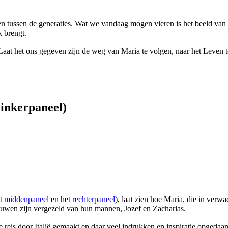
illen tussen de generaties. Wat we vandaag mogen vieren is het beeld van
k brengt.
at het ons gegeven zijn de weg van Maria te volgen, naar het Leven t
linkerpaneel)
et
middenpaneel
en het
rechterpaneel
), laat zien hoe Maria, die in verw
ouwen zijn vergezeld van hun mannen, Jozef en Zacharias.
e reis door Italië gemaakt en daar veel indrukken en inspiratie opgedaa