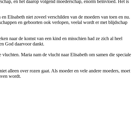
rschap, en het daarop volgend moederschap, enorm beïnvloed. Het is
en Elisabeth niet zoveel verschilden van de moeders van toen en nu.
chappen en geboorten ook verlopen, veelal wordt er met blijdschap
keken naar de komst van een kind en misschien had ze zich al heel
is en God daarvoor dankt.
vluchten. Maria nam de vlucht naar Elisabeth om samen die speciale
 niet alleen over rozen gaat. Als moeder en vele andere moeders, moet
raven wordt.