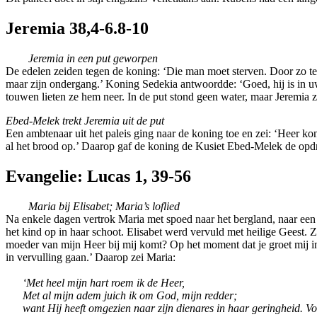
Jeremia 38,4-6.8-10
Jeremia in een put geworpen
De edelen zeiden tegen de koning: ‘Die man moet sterven. Door zo te s
maar zijn ondergang.’ Koning Sedekia antwoordde: ‘Goed, hij is in uw
touwen lieten ze hem neer. In de put stond geen water, maar Jeremia 
Ebed-Melek trekt Jeremia uit de put
Een ambtenaar uit het paleis ging naar de koning toe en zei: ‘Heer ko
al het brood op.’ Daarop gaf de koning de Kusiet Ebed-Melek de opdra
Evangelie: Lucas 1, 39-56
Maria bij Elisabet; Maria’s loflied
Na enkele dagen vertrok Maria met spoed naar het bergland, naar een 
het kind op in haar schoot. Elisabet werd vervuld met heilige Geest. 
moeder van mijn Heer bij mij komt? Op het moment dat je groet mij in
in vervulling gaan.’ Daarop zei Maria:
‘Met heel mijn hart roem ik de Heer,
Met al mijn adem juich ik om God, mijn redder;
want Hij heeft omgezien naar zijn dienares in haar geringheid. Voor