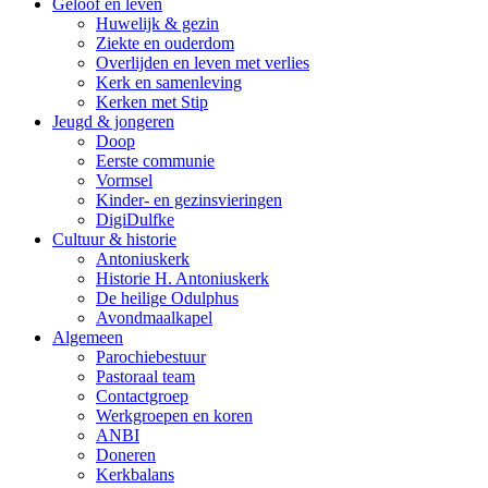
Geloof en leven
Huwelijk & gezin
Ziekte en ouderdom
Overlijden en leven met verlies
Kerk en samenleving
Kerken met Stip
Jeugd & jongeren
Doop
Eerste communie
Vormsel
Kinder- en gezinsvieringen
DigiDulfke
Cultuur & historie
Antoniuskerk
Historie H. Antoniuskerk
De heilige Odulphus
Avondmaalkapel
Algemeen
Parochiebestuur
Pastoraal team
Contactgroep
Werkgroepen en koren
ANBI
Doneren
Kerkbalans