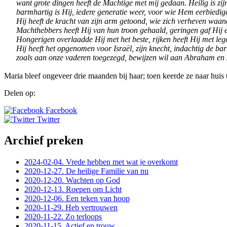
want grote dingen heeft de Machtige met mij gedaan. Heilig is zij
barmhartig is Hij, iedere generatie weer, voor wie Hem eerbiedig
Hij heeft de kracht van zijn arm getoond, wie zich verheven waande
Machthebbers heeft Hij van hun troon gehaald, geringen gaf Hij e
Hongerigen overlaadde Hij met het beste, rijken heeft Hij met le
Hij heeft het opgenomen voor Israël, zijn knecht, indachtig de bar
zoals aan onze vaderen toegezegd, bewijzen wil aan Abraham en zi
Maria bleef ongeveer drie maanden bij haar; toen keerde ze naar huis 
Delen op:
Facebook
Twitter
Archief preken
2024-02-04. Vrede hebben met wat je overkomt
2020-12-27. De heilige Familie van nu
2020-12-20. Wachten op God
2020-12-13. Roepen om Licht
2020-12-06. Een teken van hoop
2020-11-29. Heb vertrouwen
2020-11-22. Zo terloops
2020-11-15. Actief en trouw