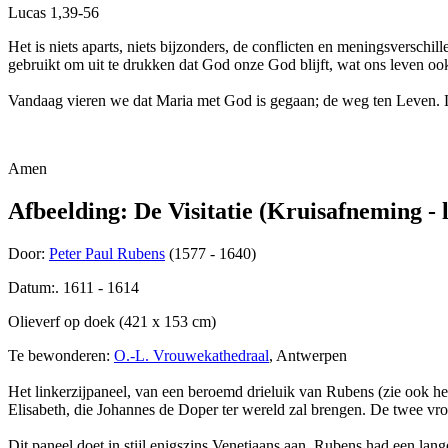
Lucas 1,39-56
Het is niets aparts, niets bijzonders, de conflicten en meningsversch
gebruikt om uit te drukken dat God onze God blijft, wat ons leven oo
Vandaag vieren we dat Maria met God is gegaan; de weg ten Leven. La
Amen
Afbeelding: De Visitatie (Kruisafneming - 
Door:
Peter Paul Rubens
(1577 - 1640)
Datum:. 1611 - 1614
Olieverf op doek (421 x 153 cm)
Te bewonderen:
O.-L. Vrouwekathedraal
, Antwerpen
Het linkerzijpaneel, van een beroemd drieluik van Rubens (zie ook h
Elisabeth, die Johannes de Doper ter wereld zal brengen. De twee vr
Dit paneel doet in stijl enigszins Venetiaans aan. Rubens had een lang