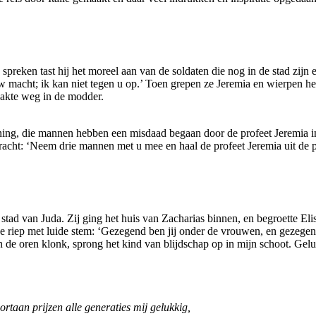
preken tast hij het moreel aan van de soldaten die nog in de stad zijn 
 macht; ik kan niet tegen u op.’ Toen grepen ze Jeremia en wierpen hem
zakte weg in de modder.
ning, die mannen hebben een misdaad begaan door de profeet Jeremia in d
cht: ‘Neem drie mannen met u mee en haal de profeet Jeremia uit de put,
stad van Juda. Zij ging het huis van Zacharias binnen, en begroette El
Ze riep met luide stem: ‘Gezegend ben jij onder de vrouwen, en gezegend
 de oren klonk, sprong het kind van blijdschap op in mijn schoot. Gelu
taan prijzen alle generaties mij gelukkig,