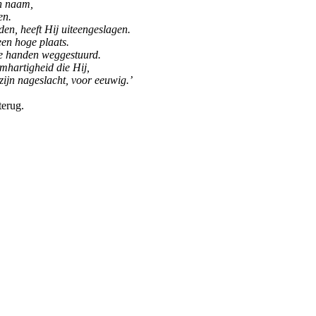
n naam,
en.
n, heeft Hij uiteengeslagen.
en hoge plaats.
ge handen weggestuurd.
mhartigheid die Hij,
jn nageslacht, voor eeuwig.’
terug.