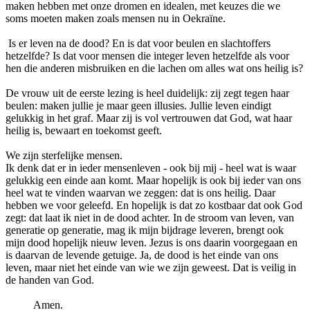
maken hebben met onze dromen en idealen, met keuzes die we
soms moeten maken zoals mensen nu in Oekraïne.
Is er leven na de dood? En is dat voor beulen en slachtoffers
hetzelfde? Is dat voor mensen die integer leven hetzelfde als voor
hen die anderen misbruiken en die lachen om alles wat ons heilig is?
De vrouw uit de eerste lezing is heel duidelijk: zij zegt tegen haar
beulen: maken jullie je maar geen illusies. Jullie leven eindigt
gelukkig in het graf. Maar zij is vol vertrouwen dat God, wat haar
heilig is, bewaart en toekomst geeft.
We zijn sterfelijke mensen.
Ik denk dat er in ieder mensenleven - ook bij mij - heel wat is waar
gelukkig een einde aan komt. Maar hopelijk is ook bij ieder van ons
heel wat te vinden waarvan we zeggen: dat is ons heilig. Daar
hebben we voor geleefd. En hopelijk is dat zo kostbaar dat ook God
zegt: dat laat ik niet in de dood achter. In de stroom van leven, van
generatie op generatie, mag ik mijn bijdrage leveren, brengt ook
mijn dood hopelijk nieuw leven. Jezus is ons daarin voorgegaan en
is daarvan de levende getuige. Ja, de dood is het einde van ons
leven, maar niet het einde van wie we zijn geweest. Dat is veilig in
de handen van God.
Amen.