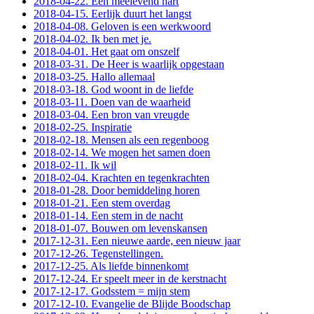
2018-04-22. Een meelevend hart
2018-04-15. Eerlijk duurt het langst
2018-04-08. Geloven is een werkwoord
2018-04-02. Ik ben met je.
2018-04-01. Het gaat om onszelf
2018-03-31. De Heer is waarlijk opgestaan
2018-03-25. Hallo allemaal
2018-03-18. God woont in de liefde
2018-03-11. Doen van de waarheid
2018-03-04. Een bron van vreugde
2018-02-25. Inspiratie
2018-02-18. Mensen als een regenboog
2018-02-14. We mogen het samen doen
2018-02-11. Ik wil
2018-02-04. Krachten en tegenkrachten
2018-01-28. Door bemiddeling horen
2018-01-21. Een stem overdag
2018-01-14. Een stem in de nacht
2018-01-07. Bouwen om levenskansen
2017-12-31. Een nieuwe aarde, een nieuw jaar
2017-12-26. Tegenstellingen.
2017-12-25. Als liefde binnenkomt
2017-12-24. Er speelt meer in de kerstnacht
2017-12-17. Godsstem = mijn stem
2017-12-10. Evangelie de Blijde Boodschap