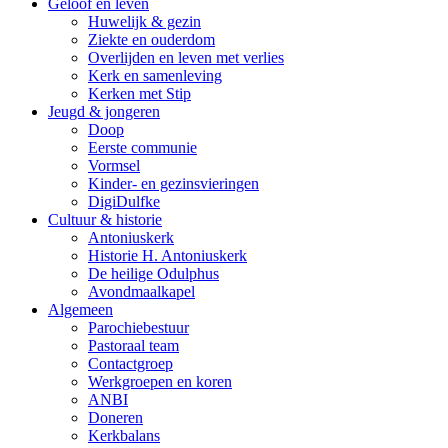
Geloof en leven
Huwelijk & gezin
Ziekte en ouderdom
Overlijden en leven met verlies
Kerk en samenleving
Kerken met Stip
Jeugd & jongeren
Doop
Eerste communie
Vormsel
Kinder- en gezinsvieringen
DigiDulfke
Cultuur & historie
Antoniuskerk
Historie H. Antoniuskerk
De heilige Odulphus
Avondmaalkapel
Algemeen
Parochiebestuur
Pastoraal team
Contactgroep
Werkgroepen en koren
ANBI
Doneren
Kerkbalans