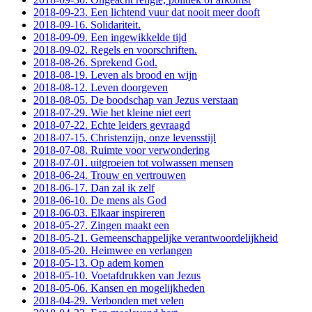
2018-09-23. Een lichtend vuur dat nooit meer dooft
2018-09-16. Solidariteit.
2018-09-09. Een ingewikkelde tijd
2018-09-02. Regels en voorschriften.
2018-08-26. Sprekend God.
2018-08-19. Leven als brood en wijn
2018-08-12. Leven doorgeven
2018-08-05. De boodschap van Jezus verstaan
2018-07-29. Wie het kleine niet eert
2018-07-22. Echte leiders gevraagd
2018-07-15. Christenzijn, onze levensstijl
2018-07-08. Ruimte voor verwondering
2018-07-01. uitgroeien tot volwassen mensen
2018-06-24. Trouw en vertrouwen
2018-06-17. Dan zal ik zelf
2018-06-10. De mens als God
2018-06-03. Elkaar inspireren
2018-05-27. Zingen maakt een
2018-05-21. Gemeenschappelijke verantwoordelijkheid
2018-05-20. Heimwee en verlangen
2018-05-13. Op adem komen
2018-05-10. Voetafdrukken van Jezus
2018-05-06. Kansen en mogelijkheden
2018-04-29. Verbonden met velen