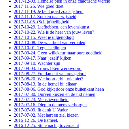
2017-12-03. Hemelse plek in onze chaotische wereld
2017-11-26. Wie goed doet
2017-11-19. Je bent goed zoals je bent
2017-11-12. Zoeken naar wijsheid
2017-11-05. (Schijn)heiligheid
2017-10-29. Liefhebben, een levenskunst
2017-10-22. Wie is de heer van jouw leven?
2017-10-15. Weet je uitgenodigd
2017-10-08. De waarheid van verhalen
2017-10-01. Tegenstellingen
2017-09-24. Geen willekeur maar pure goedheid
2017-09-17. Naar 'jezelf' kijken
2017-09-10. Wachter zijn
2017-09-03. Trouw! Een werkwoord
2017-08-27. Fundament van ons geloof
2017-08-20. Wie hoort erbij, wie niet?
2017-08-13. In de hemel bij elkaar
2017-08-06. God kijkt door onze buitenkant heen
2017-07-30. Durven kiezen en de tijd nemen
2017-07-23. Menslievendheid
2017-07-16. Diep in de mens verborgen
2017-07-09. Ik dank U Vader
2017-07-02. Met hart en ziel kiezen
2016-12-26. De kameel.
2016-12-25. Stille nacht, tovernacht