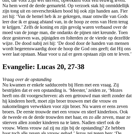
ons, die voor Zijn wet sterven, opwekken voor een eeuwig leven.’
Na hem werd de derde gemarteld. Op verzoek stak hij onmiddellijk
zijn tong uit en onverschrokken bood hij ook zijn handen aan. Fier
zei hij: ‘Van de hemel heb ik ze gekregen, maar omwille van Gods
leer doe ik er graag afstand van, in de hoop ze eens van Hem terug
te krijgen.’ Zelfs de koning en zijn gevolg waren verbaasd over de
moed van de jonge man, die ondanks de pijnen niet kreunde. Toen
deze gestorven was, pijnigden en folterden ze de vierde op dezelfde
wijze. De dood nabij zei hij: ‘De dood door de handen van mensen
wordt begerenswaardig door de hoop die God ons geeft; dat Hij ons
weer laat opstaan. Maar voor u zal er geen opstaan zijn om te leven.’
Evangelie: Lucas 20, 27-38
Vraag over de opstanding
Nu kwamen er enkele sadduceeën bij Hem met een vraag. Zij
bestrijden dat er een opstanding is. ‘Meester,’ zeiden ze, ‘Mozes
heeft ons dit voorgeschreven: als een getrouwd man sterft zonder dat
hij kinderen heeft, moet zijn broer trouwen met die vrouw en
nakomelingen verwekken voor zijn broer. Nu waren er eens zeven
broers. De eerste trouwde met een vrouw en stierf kinderloos. Ook
de tweede en de derde trouwden met haar, en zo alle zeven, maar ze
stierven allen zonder kinderen na te laten. Nadien stierf ook de
vrouw. Wiens vrouw zal zij nu zijn bij de opstanding? Ze hebben
haar toch alle zeven als vrouw gehad.’ Jezus zei tegen hen: ‘De