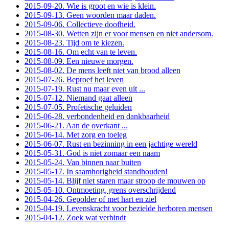
2015-09-20. Wie is groot en wie is klein.
2015-09-13. Geen woorden maar daden.
2015-09-06. Collectieve doofheid.
2015-08-30. Wetten zijn er voor mensen en niet andersom.
2015-08-23. Tijd om te kiezen.
2015-08-16. Om echt van te leven.
2015-08-09. Een nieuwe morgen.
2015-08-02. De mens leeft niet van brood alleen
2015-07-26. Beproef het leven
2015-07-19. Rust nu maar even uit ...
2015-07-12. Niemand gaat alleen
2015-07-05. Profetische geluiden
2015-06-28. verbondenheid en dankbaarheid
2015-06-21. Aan de overkant ...
2015-06-14. Met zorg en toeleg
2015-06-07. Rust en bezinning in een jachtige wereld
2015-05-31. God is niet zomaar een naam
2015-05-24. Van binnen naar buiten
2015-05-17. In saamhorigheid standhouden!
2015-05-14. Blijf niet staren maar stroop de mouwen op
2015-05-10. Ontmoeting, grens overschrijdend
2015-04-26. Gepolder of met hart en ziel
2015-04-19. Levenskracht voor bezielde herboren mensen
2015-04-12. Zoek wat verbindt