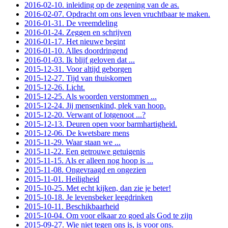
2016-02-10. inleiding op de zegening van de as.
2016-02-07. Opdracht om ons leven vruchtbaar te maken.
2016-01-31. De vreemdeling
2016-01-24. Zeggen en schrijven
2016-01-17. Het nieuwe begint
2016-01-10. Alles doordringend
2016-01-03. Ik blijf geloven dat ...
2015-12-31. Voor altijd geborgen
2015-12-27. Tijd van thuiskomen
2015-12-26. Licht.
2015-12-25. Als woorden verstommen ...
2015-12-24. Jij mensenkind, plek van hoop.
2015-12-20. Verwant of lotgenoot ...?
2015-12-13. Deuren open voor barmhartigheid.
2015-12-06. De kwetsbare mens
2015-11-29. Waar staan we ...
2015-11-22. Een getrouwe getuigenis
2015-11-15. Als er alleen nog hoop is ...
2015-11-08. Ongevraagd en ongezien
2015-11-01. Heiligheid
2015-10-25. Met echt kijken, dan zie je beter!
2015-10-18. Je levensbeker leegdrinken
2015-10-11. Beschikbaarheid
2015-10-04. Om voor elkaar zo goed als God te zijn
2015-09-27. Wie niet tegen ons is, is voor ons.