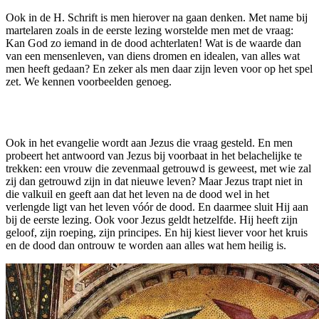
Ook in de H. Schrift is men hierover na gaan denken. Met name bij
martelaren zoals in de eerste lezing worstelde men met de vraag:
Kan God zo iemand in de dood achterlaten! Wat is de waarde dan
van een mensenleven, van diens dromen en idealen, van alles wat
men heeft gedaan? En zeker als men daar zijn leven voor op het spel
zet. We kennen voorbeelden genoeg.
Ook in het evangelie wordt aan Jezus die vraag gesteld. En men
probeert het antwoord van Jezus bij voorbaat in het belachelijke te
trekken: een vrouw die zevenmaal getrouwd is geweest, met wie zal
zij dan getrouwd zijn in dat nieuwe leven? Maar Jezus trapt niet in
die valkuil en geeft aan dat het leven na de dood wel in het
verlengde ligt van het leven vóór de dood. En daarmee sluit Hij aan
bij de eerste lezing. Ook voor Jezus geldt hetzelfde. Hij heeft zijn
geloof, zijn roeping, zijn principes. En hij kiest liever voor het kruis
en de dood dan ontrouw te worden aan alles wat hem heilig is.