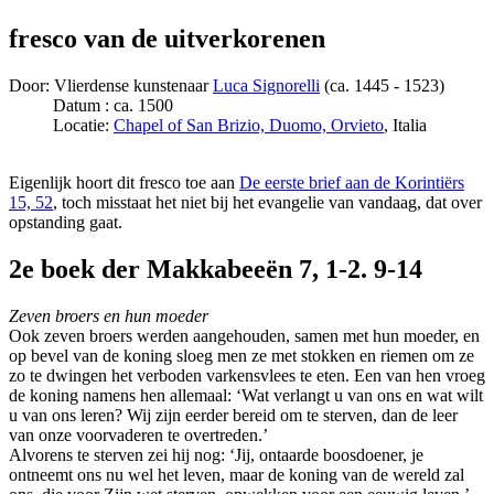
fresco van de uitverkorenen
Door: Vlierdense kunstenaar
Luca Signorelli
(ca. 1445 - 1523)
Datum : ca. 1500
Locatie:
Chapel of San Brizio, Duomo, Orvieto
, Italia
Eigenlijk hoort dit fresco toe aan
De eerste brief aan de Korintiërs
15, 52
, toch misstaat het niet bij het evangelie van vandaag, dat over
opstanding gaat.
2e boek der Makkabeeën 7, 1-2. 9-14
Zeven broers en hun moeder
Ook zeven broers werden aangehouden, samen met hun moeder, en
op bevel van de koning sloeg men ze met stokken en riemen om ze
zo te dwingen het verboden varkensvlees te eten. Een van hen vroeg
de koning namens hen allemaal: ‘Wat verlangt u van ons en wat wilt
u van ons leren? Wij zijn eerder bereid om te sterven, dan de leer
van onze voorvaderen te overtreden.’
Alvorens te sterven zei hij nog: ‘Jij, ontaarde boosdoener, je
ontneemt ons nu wel het leven, maar de koning van de wereld zal