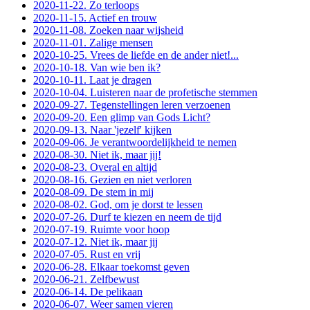
2020-11-22. Zo terloops
2020-11-15. Actief en trouw
2020-11-08. Zoeken naar wijsheid
2020-11-01. Zalige mensen
2020-10-25. Vrees de liefde en de ander niet!...
2020-10-18. Van wie ben ik?
2020-10-11. Laat je dragen
2020-10-04. Luisteren naar de profetische stemmen
2020-09-27. Tegenstellingen leren verzoenen
2020-09-20. Een glimp van Gods Licht?
2020-09-13. Naar 'jezelf' kijken
2020-09-06. Je verantwoordelijkheid te nemen
2020-08-30. Niet ik, maar jij!
2020-08-23. Overal en altijd
2020-08-16. Gezien en niet verloren
2020-08-09. De stem in mij
2020-08-02. God, om je dorst te lessen
2020-07-26. Durf te kiezen en neem de tijd
2020-07-19. Ruimte voor hoop
2020-07-12. Niet ik, maar jij
2020-07-05. Rust en vrij
2020-06-28. Elkaar toekomst geven
2020-06-21. Zelfbewust
2020-06-14. De pelikaan
2020-06-07. Weer samen vieren