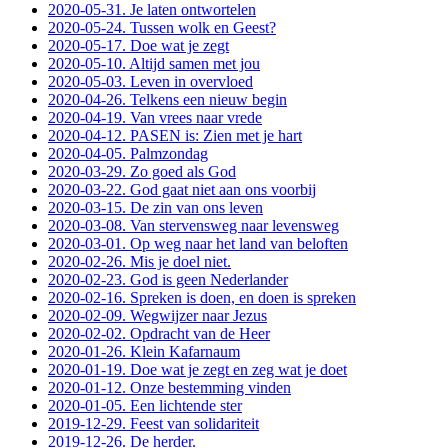
2020-05-31. Je laten ontwortelen
2020-05-24. Tussen wolk en Geest?
2020-05-17. Doe wat je zegt
2020-05-10. Altijd samen met jou
2020-05-03. Leven in overvloed
2020-04-26. Telkens een nieuw begin
2020-04-19. Van vrees naar vrede
2020-04-12. PASEN is: Zien met je hart
2020-04-05. Palmzondag
2020-03-29. Zo goed als God
2020-03-22. God gaat niet aan ons voorbij
2020-03-15. De zin van ons leven
2020-03-08. Van stervensweg naar levensweg
2020-03-01. Op weg naar het land van beloften
2020-02-26. Mis je doel niet.
2020-02-23. God is geen Nederlander
2020-02-16. Spreken is doen, en doen is spreken
2020-02-09. Wegwijzer naar Jezus
2020-02-02. Opdracht van de Heer
2020-01-26. Klein Kafarnaum
2020-01-19. Doe wat je zegt en zeg wat je doet
2020-01-12. Onze bestemming vinden
2020-01-05. Een lichtende ster
2019-12-29. Feest van solidariteit
2019-12-26. De herder.