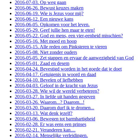
2016-07-03. Op weg gaan
2016-06-26. Bewust keuzes maken
2016-06-19. Wie is Jezus voor mij?
2016-06-12. Een nieuwe kans
2016-06-05. Opkomen voor het leven.
2016-05-29. Geef jullie hen maar te eten!
2016-05-22. God en mens, een vier-eenheid misschien?
2016-05-16. Met moed en hoop
2016-05-15. Alle reden om Pinksteren te vieren
2016-05-08. Niet zonder ouders
2016-05-05. Zet stappen en ervaar de aanwezigheid van God
2016-05-01. Zaad en desem
2016-04-24. Bevestigd worden in het goede dat je doet
2016-04-17. Getuigenis in woord en daad
2016-04-10. Bevelen of liefhebben
2016-04-03. Geloof in de kracht van Jezus
2016-03-28. Wie wil de wereld verbeteren?
2016-03-27. In liefde uit handen gegeven
2016-03-26. Waarom...? Daarom...!
2016-03-20. Daarom durf ik te dromen...
2016-03-13. Wat denk jezelf?
2016-03-06. Bewegen tot barmhartigheid
2016-02-28. Er was eens een prinses
2016-02-21. Veranderen kan....
2016-02-14. Menselijke verleidingen.