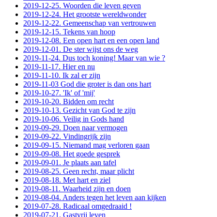
2019-12-25. Woorden die leven geven
2019-12-24. Het grootste wereldwonder
2019-12-22. Gemeenschap van vertrouwen
2019-12-15. Tekens van hoop
2019-12-08. Een open hart en een open land
2019-12-01. De ster wijst ons de weg
2019-11-24. Dus toch koning! Maar van wie ?
2019-11-17. Hier en nu
2019-11-10. Ik zal er zijn
2019-11-03 God die groter is dan ons hart
2019-10-27. 'Ik' of 'mij'
2019-10-20. Bidden om recht
2019-10-13. Gezicht van God te zijn
2019-10-06. Veilig in Gods hand
2019-09-29. Doen naar vermogen
2019-09-22. Vindingrijk zijn
2019-09-15. Niemand mag verloren gaan
2019-09-08. Het goede gesprek
2019-09-01. Je plaats aan tafel
2019-08-25. Geen recht, maar plicht
2019-08-18. Met hart en ziel
2019-08-11. Waarheid zijn en doen
2019-08-04. Anders tegen het leven aan kijken
2019-07-28. Radicaal omgedraaid !
2019-07-21. Gastvrij leven