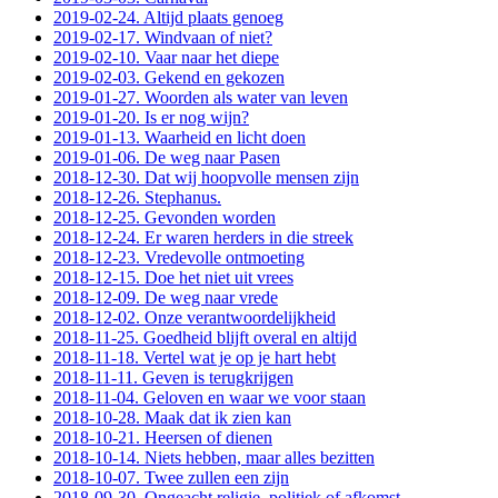
2019-02-24. Altijd plaats genoeg
2019-02-17. Windvaan of niet?
2019-02-10. Vaar naar het diepe
2019-02-03. Gekend en gekozen
2019-01-27. Woorden als water van leven
2019-01-20. Is er nog wijn?
2019-01-13. Waarheid en licht doen
2019-01-06. De weg naar Pasen
2018-12-30. Dat wij hoopvolle mensen zijn
2018-12-26. Stephanus.
2018-12-25. Gevonden worden
2018-12-24. Er waren herders in die streek
2018-12-23. Vredevolle ontmoeting
2018-12-15. Doe het niet uit vrees
2018-12-09. De weg naar vrede
2018-12-02. Onze verantwoordelijkheid
2018-11-25. Goedheid blijft overal en altijd
2018-11-18. Vertel wat je op je hart hebt
2018-11-11. Geven is terugkrijgen
2018-11-04. Geloven en waar we voor staan
2018-10-28. Maak dat ik zien kan
2018-10-21. Heersen of dienen
2018-10-14. Niets hebben, maar alles bezitten
2018-10-07. Twee zullen een zijn
2018-09-30. Ongeacht religie, politiek of afkomst