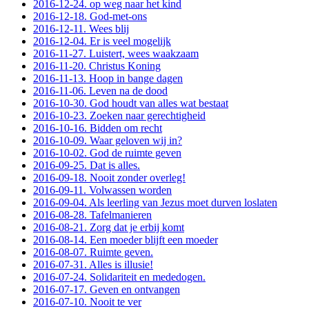
2016-12-24. op weg naar het kind
2016-12-18. God-met-ons
2016-12-11. Wees blij
2016-12-04. Er is veel mogelijk
2016-11-27. Luistert, wees waakzaam
2016-11-20. Christus Koning
2016-11-13. Hoop in bange dagen
2016-11-06. Leven na de dood
2016-10-30. God houdt van alles wat bestaat
2016-10-23. Zoeken naar gerechtigheid
2016-10-16. Bidden om recht
2016-10-09. Waar geloven wij in?
2016-10-02. God de ruimte geven
2016-09-25. Dat is alles.
2016-09-18. Nooit zonder overleg!
2016-09-11. Volwassen worden
2016-09-04. Als leerling van Jezus moet durven loslaten
2016-08-28. Tafelmanieren
2016-08-21. Zorg dat je erbij komt
2016-08-14. Een moeder blijft een moeder
2016-08-07. Ruimte geven.
2016-07-31. Alles is illusie!
2016-07-24. Solidariteit en mededogen.
2016-07-17. Geven en ontvangen
2016-07-10. Nooit te ver