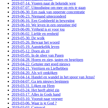
2019-07-14. Vragen naar de bekende weg
2019-07-07. Uitnodiging om mee op reis te gaan
2019-06-30. Een zaak van opperste concentratie
2019-06-23. Niemand uitgezonderd
2019-06-16. Een Godsbeeld in beweging
2019-06-10. We leven in een onrustige tijd
2019-06-09. Vrijheid is er voor jou
2019-06-02. Liefde en eenheid
2019-05-30. De wolk
2019-05-26. Bewaar het woord
2019-05-19. Aanstekelijk leven
2019-05-12. Doen als zij
2019-05-05. In de sfeer van Pasen
2019-04-28. Horen en zien, tasten en begrijpen
2019-04-22. Getuige met goed nieuws
2019-04-21. Verrijzen en Liefhebben
2019-04-20. Als wij omkijken
2019-04-14. Handel en wandel in het spoor van Jezus!
2019-04-07. Ga iets nieuws beginnen
2019-03-31. Lijken op Hem
2019-03-24. Het heeft altijd zin
2019-03-17. Alles in Gods hand
2019-03-10. Vooruit naar vroeger
2019-03-06. Waar is je God ?
2019-03-03. Carnaval