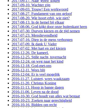
2017-09-17. Naar 'jezelf' kijken
2017-09-10. Wachter zijn
2017-09-03. Trouw! Een werkwoord
2017-08-27. Fundament van ons geloof
2017-08-20. Wie hoort erbij, wie niet?
2017-08-13. In de hemel bij elkaar
2017-08-06. God kijkt door onze buitenkant heen
2017-07-30. Durven kiezen en de tijd nemen
2017-07-23. Menslievendheid
2017-07-16. Diep in de mens verborgen
2017-07-09. Ik dank U Vader
2017-07-02. Met hart en ziel kiezen
2016-12-26. De kameel.
2016-12-25. Stille nacht, tovernacht
2016-12-24. op weg naar het kind
2016-12-18. God-met-ons
2016-12-11. Wees blij
2016-12-04. Er is veel mogelijk
2016-11-27. Luistert, wees waakzaam
2016-11-20. Christus Koning
2016-11-13. Hoop in bange dagen
2016-11-06. Leven na de dood
2016-10-30. God houdt van alles wat bestaat
2016-10-23. Zoeken naar gerechtigheid
2016-10-16. Bidden om recht