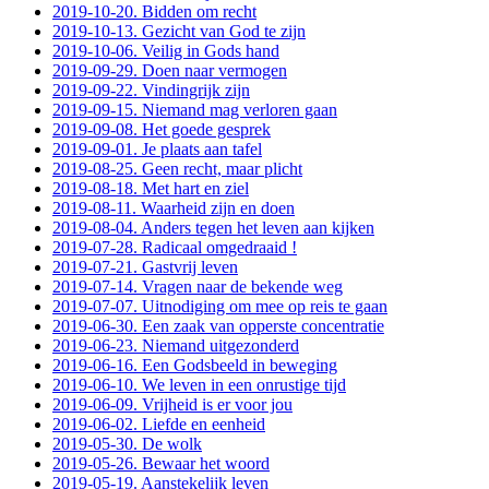
2019-10-20. Bidden om recht
2019-10-13. Gezicht van God te zijn
2019-10-06. Veilig in Gods hand
2019-09-29. Doen naar vermogen
2019-09-22. Vindingrijk zijn
2019-09-15. Niemand mag verloren gaan
2019-09-08. Het goede gesprek
2019-09-01. Je plaats aan tafel
2019-08-25. Geen recht, maar plicht
2019-08-18. Met hart en ziel
2019-08-11. Waarheid zijn en doen
2019-08-04. Anders tegen het leven aan kijken
2019-07-28. Radicaal omgedraaid !
2019-07-21. Gastvrij leven
2019-07-14. Vragen naar de bekende weg
2019-07-07. Uitnodiging om mee op reis te gaan
2019-06-30. Een zaak van opperste concentratie
2019-06-23. Niemand uitgezonderd
2019-06-16. Een Godsbeeld in beweging
2019-06-10. We leven in een onrustige tijd
2019-06-09. Vrijheid is er voor jou
2019-06-02. Liefde en eenheid
2019-05-30. De wolk
2019-05-26. Bewaar het woord
2019-05-19. Aanstekelijk leven