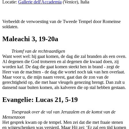
Locatie:
Gallerie dell'Accademia
(Venice), Italia
Verbeeldt de verwoesting van de Tweede Tempel door Romeinse
soldaten.
Maleachi 3, 19-20a
Triomf van de rechtvaardigen
Want weet wel: hij gaat komen, de dag die zal branden als een oven.
Al degenen die God trotseren en al degenen die kwaad doen, zij
worden kaf. De dag die gaat komen steekt hen in brand - zegt de
Heer van de machten - de dag die wortel noch tak van hen overlaat.
Maar voor u, die mijn naam vreest, gaat dan de zon van de
gerechtigheid op, die met haar vleugels genezing brengt. Dan zult u
dansend naar buiten komen, als kalveren die op stal hebben gestaan.
Evangelie: Lucas 21, 5-19
Toespraak over de val van Jeruzalem en de komst van de
Mensenzoon
Het gesprek kwam op de tempel. Men zei dat die met fraaie stenen
en wijgeschenken was versierd. Maar Hij zei: ‘Er zal een tijd komen