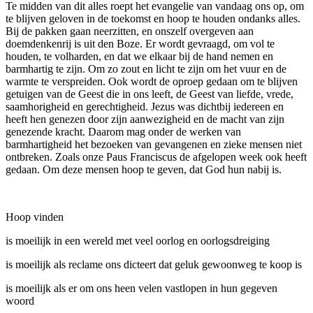
Te midden van dit alles roept het evangelie van vandaag ons op, om
te blijven geloven in de toekomst en hoop te houden ondanks alles.
Bij de pakken gaan neerzitten, en onszelf overgeven aan
doemdenkenrij is uit den Boze. Er wordt gevraagd, om vol te
houden, te volharden, en dat we elkaar bij de hand nemen en
barmhartig te zijn. Om zo zout en licht te zijn om het vuur en de
warmte te verspreiden. Ook wordt de oproep gedaan om te blijven
getuigen van de Geest die in ons leeft, de Geest van liefde, vrede,
saamhorigheid en gerechtigheid. Jezus was dichtbij iedereen en
heeft hen genezen door zijn aanwezigheid en de macht van zijn
genezende kracht. Daarom mag onder de werken van
barmhartigheid het bezoeken van gevangenen en zieke mensen niet
ontbreken. Zoals onze Paus Franciscus de afgelopen week ook heeft
gedaan. Om deze mensen hoop te geven, dat God hun nabij is.
Hoop vinden
is moeilijk in een wereld met veel oorlog en oorlogsdreiging
is moeilijk als reclame ons dicteert dat geluk gewoonweg te koop is
is moeilijk als er om ons heen velen vastlopen in hun gegeven
woord