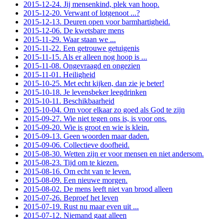
2015-12-24. Jij mensenkind, plek van hoop.
2015-12-20. Verwant of lotgenoot ...?
2015-12-13. Deuren open voor barmhartigheid.
2015-12-06. De kwetsbare mens
2015-11-29. Waar staan we ...
2015-11-22. Een getrouwe getuigenis
2015-11-15. Als er alleen nog hoop is ...
2015-11-08. Ongevraagd en ongezien
2015-11-01. Heiligheid
2015-10-25. Met echt kijken, dan zie je beter!
2015-10-18. Je levensbeker leegdrinken
2015-10-11. Beschikbaarheid
2015-10-04. Om voor elkaar zo goed als God te zijn
2015-09-27. Wie niet tegen ons is, is voor ons.
2015-09-20. Wie is groot en wie is klein.
2015-09-13. Geen woorden maar daden.
2015-09-06. Collectieve doofheid.
2015-08-30. Wetten zijn er voor mensen en niet andersom.
2015-08-23. Tijd om te kiezen.
2015-08-16. Om echt van te leven.
2015-08-09. Een nieuwe morgen.
2015-08-02. De mens leeft niet van brood alleen
2015-07-26. Beproef het leven
2015-07-19. Rust nu maar even uit ...
2015-07-12. Niemand gaat alleen