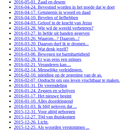
2016-05-01. Zaad en desem
2016-04-24. Bevestigd worden in het goede dat je doet
2016-04-17. Getuigenis in woord en daad
2016-04-10. Bevelen of liefhebben
2016-04-03. Geloof in de kracht van Jezus
2016-03-28. Wie wil de wereld verbeteren?
2016-03-27. In liefde uit handen gegeven
2016-03-26. Waarom...? Daarom...!
2016-03-20. Daarom durf ik te dromen...
2016-03-13. Wat denk jezelf?
2016-03-06. Bewegen tot barmhartigheid
2016-02-28. Er was eens een prinses
2016-02-21. Veranderen kan....
2016-02-14. Menselijke verleidingen.
2016-02-10. inleiding op de zegening van de as.
2016-02-07. Opdracht om ons leven vruchtbaar te maken.
2016-01-31. De vreemdeling
2016-01-24. Zeggen en schrijven
2016-01-17. Het nieuwe begint
2016-01-10. Alles doordringend
2016-01-03. Ik blijf geloven dat ...
2015-12-31. Voor altijd geborgen
2015-12-27. Tijd van thuiskomen
2015-12-26. Licht.
2015-12-25. Als woorden verstommen ...