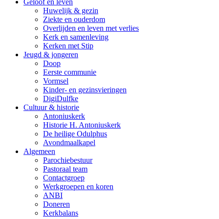
Geloof en leven
Huwelijk & gezin
Ziekte en ouderdom
Overlijden en leven met verlies
Kerk en samenleving
Kerken met Stip
Jeugd & jongeren
Doop
Eerste communie
Vormsel
Kinder- en gezinsvieringen
DigiDulfke
Cultuur & historie
Antoniuskerk
Historie H. Antoniuskerk
De heilige Odulphus
Avondmaalkapel
Algemeen
Parochiebestuur
Pastoraal team
Contactgroep
Werkgroepen en koren
ANBI
Doneren
Kerkbalans