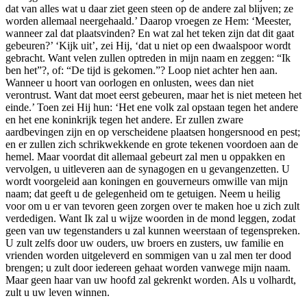
dat van alles wat u daar ziet geen steen op de andere zal blijven; ze
worden allemaal neergehaald.’ Daarop vroegen ze Hem: ‘Meester,
wanneer zal dat plaatsvinden? En wat zal het teken zijn dat dit gaat
gebeuren?’ ‘Kijk uit’, zei Hij, ‘dat u niet op een dwaalspoor wordt
gebracht. Want velen zullen optreden in mijn naam en zeggen: “Ik
ben het”?, of: “De tijd is gekomen.”? Loop niet achter hen aan.
Wanneer u hoort van oorlogen en onlusten, wees dan niet
verontrust. Want dat moet eerst gebeuren, maar het is niet meteen het
einde.’ Toen zei Hij hun: ‘Het ene volk zal opstaan tegen het andere
en het ene koninkrijk tegen het andere. Er zullen zware
aardbevingen zijn en op verscheidene plaatsen hongersnood en pest;
en er zullen zich schrikwekkende en grote tekenen voordoen aan de
hemel. Maar voordat dit allemaal gebeurt zal men u oppakken en
vervolgen, u uitleveren aan de synagogen en u gevangenzetten. U
wordt voorgeleid aan koningen en gouverneurs omwille van mijn
naam; dat geeft u de gelegenheid om te getuigen. Neem u heilig
voor om u er van tevoren geen zorgen over te maken hoe u zich zult
verdedigen. Want Ik zal u wijze woorden in de mond leggen, zodat
geen van uw tegenstanders u zal kunnen weerstaan of tegenspreken.
U zult zelfs door uw ouders, uw broers en zusters, uw familie en
vrienden worden uitgeleverd en sommigen van u zal men ter dood
brengen; u zult door iedereen gehaat worden vanwege mijn naam.
Maar geen haar van uw hoofd zal gekrenkt worden. Als u volhardt,
zult u uw leven winnen.