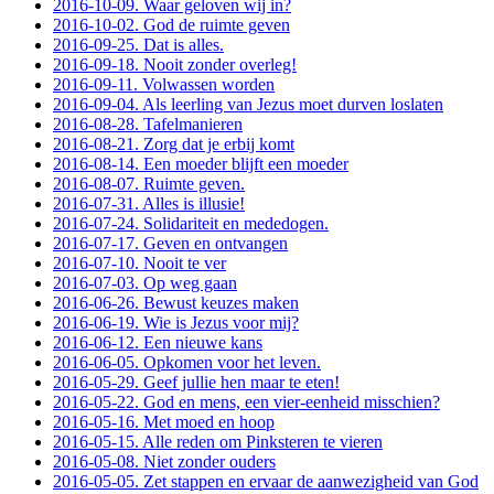
2016-10-09. Waar geloven wij in?
2016-10-02. God de ruimte geven
2016-09-25. Dat is alles.
2016-09-18. Nooit zonder overleg!
2016-09-11. Volwassen worden
2016-09-04. Als leerling van Jezus moet durven loslaten
2016-08-28. Tafelmanieren
2016-08-21. Zorg dat je erbij komt
2016-08-14. Een moeder blijft een moeder
2016-08-07. Ruimte geven.
2016-07-31. Alles is illusie!
2016-07-24. Solidariteit en mededogen.
2016-07-17. Geven en ontvangen
2016-07-10. Nooit te ver
2016-07-03. Op weg gaan
2016-06-26. Bewust keuzes maken
2016-06-19. Wie is Jezus voor mij?
2016-06-12. Een nieuwe kans
2016-06-05. Opkomen voor het leven.
2016-05-29. Geef jullie hen maar te eten!
2016-05-22. God en mens, een vier-eenheid misschien?
2016-05-16. Met moed en hoop
2016-05-15. Alle reden om Pinksteren te vieren
2016-05-08. Niet zonder ouders
2016-05-05. Zet stappen en ervaar de aanwezigheid van God