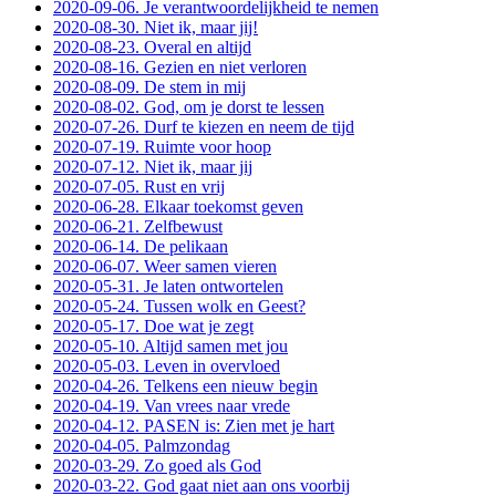
2020-09-06. Je verantwoordelijkheid te nemen
2020-08-30. Niet ik, maar jij!
2020-08-23. Overal en altijd
2020-08-16. Gezien en niet verloren
2020-08-09. De stem in mij
2020-08-02. God, om je dorst te lessen
2020-07-26. Durf te kiezen en neem de tijd
2020-07-19. Ruimte voor hoop
2020-07-12. Niet ik, maar jij
2020-07-05. Rust en vrij
2020-06-28. Elkaar toekomst geven
2020-06-21. Zelfbewust
2020-06-14. De pelikaan
2020-06-07. Weer samen vieren
2020-05-31. Je laten ontwortelen
2020-05-24. Tussen wolk en Geest?
2020-05-17. Doe wat je zegt
2020-05-10. Altijd samen met jou
2020-05-03. Leven in overvloed
2020-04-26. Telkens een nieuw begin
2020-04-19. Van vrees naar vrede
2020-04-12. PASEN is: Zien met je hart
2020-04-05. Palmzondag
2020-03-29. Zo goed als God
2020-03-22. God gaat niet aan ons voorbij