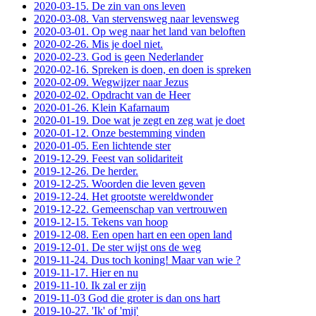
2020-03-15. De zin van ons leven
2020-03-08. Van stervensweg naar levensweg
2020-03-01. Op weg naar het land van beloften
2020-02-26. Mis je doel niet.
2020-02-23. God is geen Nederlander
2020-02-16. Spreken is doen, en doen is spreken
2020-02-09. Wegwijzer naar Jezus
2020-02-02. Opdracht van de Heer
2020-01-26. Klein Kafarnaum
2020-01-19. Doe wat je zegt en zeg wat je doet
2020-01-12. Onze bestemming vinden
2020-01-05. Een lichtende ster
2019-12-29. Feest van solidariteit
2019-12-26. De herder.
2019-12-25. Woorden die leven geven
2019-12-24. Het grootste wereldwonder
2019-12-22. Gemeenschap van vertrouwen
2019-12-15. Tekens van hoop
2019-12-08. Een open hart en een open land
2019-12-01. De ster wijst ons de weg
2019-11-24. Dus toch koning! Maar van wie ?
2019-11-17. Hier en nu
2019-11-10. Ik zal er zijn
2019-11-03 God die groter is dan ons hart
2019-10-27. 'Ik' of 'mij'