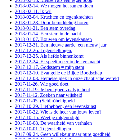
2018-02-18. Mensen als een regenboog
2018-02-14. We mogen het samen doen
2018-02-11. Ik wil
2018-02-04. Krachten en tegenkrachten
2018-01-28. Door bemiddeling horen
2018-01-21. Een stem overdag
2018-01-14. Een stem in de nacht
2018-01-07. Bouwen om levenskansen
2017-12-31. Een nieuwe aarde, een nieuw jaar
2017-12-26. Tegenstellingen.
2017-12-25. Als liefde binnenkomt
2017-12-24. Er speelt meer in de kerstnacht
2017-12-17. Godsstem = mijn stem
2017-12-10. Evangelie de Blijde Boodschap
2017-12-03. Hemelse plek in onze chaotische wereld
2017-11-26. Wie goed doet
2017-11-19. Je bent goed zoals je bent
2017-11-12. Zoeken naar wijsheid
2017-11-05. (Schijn)heiligheid
2017-10-29. Liefhebben, een levenskunst
2017-10-22. Wie is de heer van jouw leven?
2017-10-15. Weet je uitgenodigd
2017-10-08. De waarheid van verhalen
2017-10-01. Tegenstellingen
2017-09-24. Geen willekeur maar pure goedheid