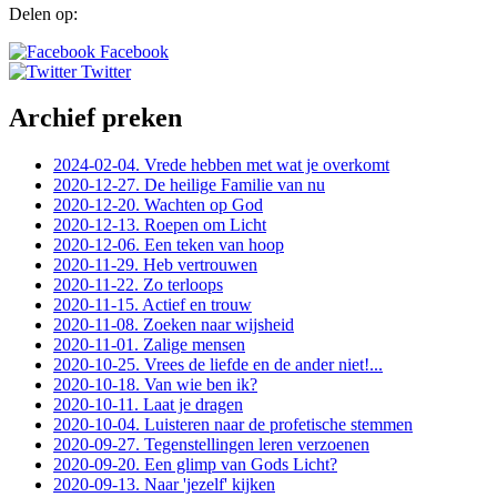
Delen op:
Facebook
Twitter
Archief preken
2024-02-04. Vrede hebben met wat je overkomt
2020-12-27. De heilige Familie van nu
2020-12-20. Wachten op God
2020-12-13. Roepen om Licht
2020-12-06. Een teken van hoop
2020-11-29. Heb vertrouwen
2020-11-22. Zo terloops
2020-11-15. Actief en trouw
2020-11-08. Zoeken naar wijsheid
2020-11-01. Zalige mensen
2020-10-25. Vrees de liefde en de ander niet!...
2020-10-18. Van wie ben ik?
2020-10-11. Laat je dragen
2020-10-04. Luisteren naar de profetische stemmen
2020-09-27. Tegenstellingen leren verzoenen
2020-09-20. Een glimp van Gods Licht?
2020-09-13. Naar 'jezelf' kijken