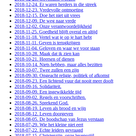
2018-12-24. Er waren herders in die streek
2018-12-23. Vredevolle ontmoeting
2018-12-15. Doe het niet uit vrees
2018-12-09. De weg naar vrede
2018-12-02. Onze verantwoordelijkheid
2018-11-25. Goedheid blijft overal en altijd
2018-11-18. Vertel wat je op je hart hebt
2018-11-11. Geven is terugkrijgen
2018-11-04. Geloven en waar we voor staan
2018-10-28. Maak dat ik zien kan
2018-10-21. Heersen of dienen
2018-10-14. Niets hebben, maar alles bezitten
2018-10-07. Twee zullen een zijn
2018-09-30. Ongeacht religie, politiek of afkomst
2018-09-23. Een lichtend vuur dat nooit meer dooft
2018-09-16. Solidariteit.
2018-09-09. Een ingewikkelde tijd
2018-09-02. Regels en voorschriften.
2018-08-26. Sprekend God.
2018-08-19. Leven als brood en wijn
2018-08-12. Leven doorgeven
2018-08-05. De boodschap van Jezus verstaan
2018-07-29. Wie het kleine niet eert
2018-07-22. Echte leiders gevraagd
2018-07-15. Christenzijn, onze levensstijl