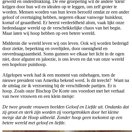
geweld en onderdrukking. De ene groepering wil de andere 'klein'
krijgen door hun wil en idealen op te leggen, om zelf groter te
worden. Mensen worden van hun leven beroofd omdat ze een ander
geloof of overtuiging hebben, negeren elkaar vanwege huiskleur,
komaf of geaardheid. Er heerst verdeeldheid alom, vaak lijkt onze
hedendaagse wereld op de verschrikkelijke chaos van het begin.
Maar laten wij hoop hebben op een betere wereld.
Middenin die wereld leven wij ons leven. Ook wij worden bedreigd
door ziekte, beperking en overlijden, door onenigheid en
onverdraagzaamheid. Soms gunnen we elkaar het licht in de ogen
niet, door afgunst en jaloezie, is ons leven en dat van onze wereld
een hopeloze puinhoop.
Afgelopen week had ik een moment van onbehagen, toen de
nieuwe president van Amerika bekend werd. Is dit terecht? Want na
de uitslag zie ik verzoening bij de verschillende partijen. Er is
hoop. Zoals onze Bischop De Korte ons voordoet met het verhaal
van twee vrouwen en een klein meisje:
De twee grootte vrouwen beelden Geloof en Liefde uit. Ondanks dat
zij groot en sterk zijn worden zij voortgetrokken door het kleine
meisje dat de Hoop uitbeeld. Zonder hoop geen toekomst op een
betere wereld met geloof en liefde.