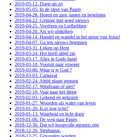
2019-05-12. Doen als zij
2019-05-05. In de sfeer van Pasen
2019-04-28. Horen en zien, tasten en begrijpen
2019-04-22. Getuige met goed nieuws
2019-04-21. Verrijzen en Liefhebben
2019-04-20. Als wij omkijken
2019-04-14. Handel en wandel in het spoor van Jezus!
2019-04-07. Ga iets nieuws beginnen
2019-03-31. Lijken op Hem
2019-03-24. Het heeft altijd zin
2019-03-17. Alles in Gods hand
2019-03-10. Vooruit naar vroeger
2019-03-06. Waar is je God ?
2019-03-03. Carnaval
2019-02-24. Altijd plaats genoeg
2019-02-17. Windvaan of niet?
2019-02-10. Vaar naar het diepe
2019-02-03. Gekend en gekozen
2019-01-27. Woorden als water van leven
2019-01-20. Is er nog wijn?
2019-01-13. Waarheid en licht doen
2019-01-06. De weg naar Pasen
2018-12-30. Dat wij hoopvolle mensen zijn
2018-12-26. Stephanus.
2018-12-25. Gevonden worden