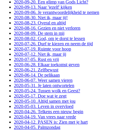
2020-09-20. Een glimp van Gods Licht?
2020-09-13. Naar 'jezelf' kijken
2020-09-06. Je verantwoordelijkheid te nemen
2020-08-30. Niet ik, maar jij!
2020-08-23. Overal en altijd
2020-08-16. Gezien en niet verloren
2020-08-09. De stem in mij
2020-08-02. God, om je dorst te lessen
2020-07-26. Durf te kiezen en neem de tijd
2020-07-19. Ruimte voor hoop
2020-07-12. Niet ik, maar jij
2020-07-05. Rust en vrij
2020-06-28. Elkaar toekomst geven
2020-06-21. Zelfbewust
2020-06-14. De pelikaan
2020-06-07. Weer samen vieren
2020-05-31. Je laten ontwortelen
2020-05-24. Tussen wolk en Geest?
2020-05-17. Doe wat je zegt
2020-05-10. Altijd samen met jou
2020-05-03. Leven in overvloed
2020-04-26. Telkens een nieuw begin
2020-04-19. Van vrees naar vrede
2020-04-12. PASEN is: Zien met je hart
2020-04-05. Palmzondag