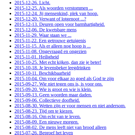
2015-12-26. Licht.
2015-12-25. Als woorden verstommen ...
2015-12-24. Jij mensenkind, plek van hoop.
2015-12-20. Verwant of lotgenoot ...?
2015-12-13. Deuren open voor barmhartigheid.
2015-12-06. De kwetsbare mens
2015-11-29. Waar staan we ...
2015-11-22. Een getrouwe getuigenis
2015-11-15. Als er alleen nog hoop is ...
2015-11-08. Ongevraagd en ongezien
2015-11-01. Heiligheid
2015-10-25. Met echt kijken, dan zie je beter!
2015-10-18. Je levensbeker leegdrinken
2015-10-11. Beschikbaarheid
2015-10-04. Om voor elkaar zo goed als God te zijn
2015-09-27. Wie niet tegen ons is, is voor ons.
2015-09-20. Wie is groot en wie is klein.
2015-09-13. Geen woorden maar daden.
2015-09-06. Collectieve doofheid.
2015-08-30. Wetten zijn er voor mensen en niet andersom.
2015-08-23. Tijd om te kiezen.
2015-08-16. Om echt van te leven.
2015-08-09. Een nieuwe morgen.
2015-08-02. De mens leeft niet van brood alleen
2015-07-26. Beproef het leven