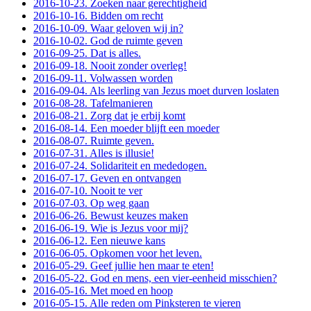
2016-10-23. Zoeken naar gerechtigheid
2016-10-16. Bidden om recht
2016-10-09. Waar geloven wij in?
2016-10-02. God de ruimte geven
2016-09-25. Dat is alles.
2016-09-18. Nooit zonder overleg!
2016-09-11. Volwassen worden
2016-09-04. Als leerling van Jezus moet durven loslaten
2016-08-28. Tafelmanieren
2016-08-21. Zorg dat je erbij komt
2016-08-14. Een moeder blijft een moeder
2016-08-07. Ruimte geven.
2016-07-31. Alles is illusie!
2016-07-24. Solidariteit en mededogen.
2016-07-17. Geven en ontvangen
2016-07-10. Nooit te ver
2016-07-03. Op weg gaan
2016-06-26. Bewust keuzes maken
2016-06-19. Wie is Jezus voor mij?
2016-06-12. Een nieuwe kans
2016-06-05. Opkomen voor het leven.
2016-05-29. Geef jullie hen maar te eten!
2016-05-22. God en mens, een vier-eenheid misschien?
2016-05-16. Met moed en hoop
2016-05-15. Alle reden om Pinksteren te vieren