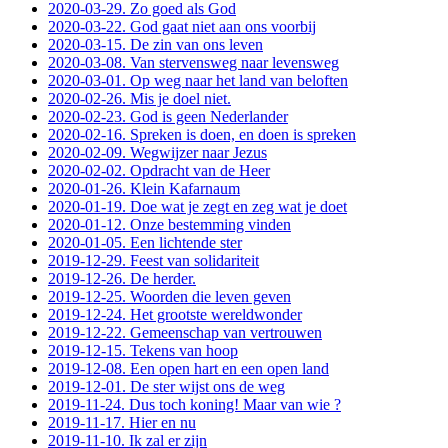
2020-03-29. Zo goed als God
2020-03-22. God gaat niet aan ons voorbij
2020-03-15. De zin van ons leven
2020-03-08. Van stervensweg naar levensweg
2020-03-01. Op weg naar het land van beloften
2020-02-26. Mis je doel niet.
2020-02-23. God is geen Nederlander
2020-02-16. Spreken is doen, en doen is spreken
2020-02-09. Wegwijzer naar Jezus
2020-02-02. Opdracht van de Heer
2020-01-26. Klein Kafarnaum
2020-01-19. Doe wat je zegt en zeg wat je doet
2020-01-12. Onze bestemming vinden
2020-01-05. Een lichtende ster
2019-12-29. Feest van solidariteit
2019-12-26. De herder.
2019-12-25. Woorden die leven geven
2019-12-24. Het grootste wereldwonder
2019-12-22. Gemeenschap van vertrouwen
2019-12-15. Tekens van hoop
2019-12-08. Een open hart en een open land
2019-12-01. De ster wijst ons de weg
2019-11-24. Dus toch koning! Maar van wie ?
2019-11-17. Hier en nu
2019-11-10. Ik zal er zijn