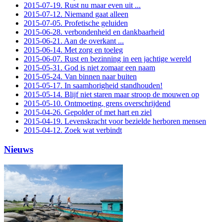
2015-07-19. Rust nu maar even uit ...
2015-07-12. Niemand gaat alleen
2015-07-05. Profetische geluiden
2015-06-28. verbondenheid en dankbaarheid
2015-06-21. Aan de overkant ...
2015-06-14. Met zorg en toeleg
2015-06-07. Rust en bezinning in een jachtige wereld
2015-05-31. God is niet zomaar een naam
2015-05-24. Van binnen naar buiten
2015-05-17. In saamhorigheid standhouden!
2015-05-14. Blijf niet staren maar stroop de mouwen op
2015-05-10. Ontmoeting, grens overschrijdend
2015-04-26. Gepolder of met hart en ziel
2015-04-19. Levenskracht voor bezielde herboren mensen
2015-04-12. Zoek wat verbindt
Nieuws