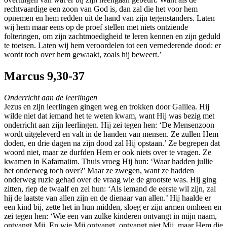
rechtvaardige een zoon van God is, dan zal die het voor hem
opnemen en hem redden uit de hand van zijn tegenstanders. Laten
wij hem maar eens op de proef stellen met niets ontziende
folteringen, om zijn zachtmoedigheid te leren kennen en zijn geduld
te toetsen. Laten wij hem veroordelen tot een vernederende dood: er
wordt toch over hem gewaakt, zoals hij beweert.’
Marcus 9,30-37
Onderricht aan de leerlingen
Jezus en zijn leerlingen gingen weg en trokken door Galilea. Hij
wilde niet dat iemand het te weten kwam, want Hij was bezig met
onderricht aan zijn leerlingen. Hij zei tegen hen: ‘De Mensenzoon
wordt uitgeleverd en valt in de handen van mensen. Ze zullen Hem
doden, en drie dagen na zijn dood zal Hij opstaan.’ Ze begrepen dat
woord niet, maar ze durfden Hem er ook niets over te vragen. Ze
kwamen in Kafarnaüm. Thuis vroeg Hij hun: ‘Waar hadden jullie
het onderweg toch over?’ Maar ze zwegen, want ze hadden
onderweg ruzie gehad over de vraag wie de grootste was. Hij ging
zitten, riep de twaalf en zei hun: ‘Als iemand de eerste wil zijn, zal
hij de laatste van allen zijn en de dienaar van allen.’ Hij haalde er
een kind bij, zette het in hun midden, sloeg er zijn armen omheen en
zei tegen hen: ‘Wie een van zulke kinderen ontvangt in mijn naam,
ontvangt Mij. En wie Mij ontvangt, ontvangt niet Mij, maar Hem die