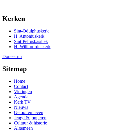
Kerken
Sint-Odulphuskerk
H. Antoniuskerk
Sint-Petrusbasiliek
H. Willibrorduskerk
Doneer nu
Sitemap
Home
Contact
Vieringen
Agenda
Kerk TV
Nieuws
Geloof en leven
Jeugd & jongeren
Cultuur & historie
Algemeen