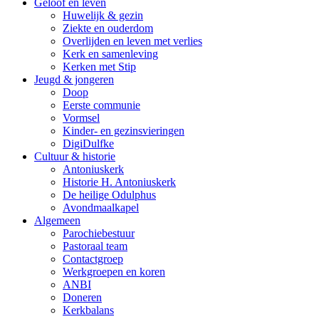
Geloof en leven
Huwelijk & gezin
Ziekte en ouderdom
Overlijden en leven met verlies
Kerk en samenleving
Kerken met Stip
Jeugd & jongeren
Doop
Eerste communie
Vormsel
Kinder- en gezinsvieringen
DigiDulfke
Cultuur & historie
Antoniuskerk
Historie H. Antoniuskerk
De heilige Odulphus
Avondmaalkapel
Algemeen
Parochiebestuur
Pastoraal team
Contactgroep
Werkgroepen en koren
ANBI
Doneren
Kerkbalans