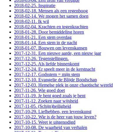
2018-03-04. Een bron van vreugde
2018-02-25. Inspiratie
2018-02-18. Mensen als een regenboog
2018-02-14. We mogen het samen doen
2018-02-11. Ik wil
2018-02-04. Krachten en tegenkrachten
2018-01-28. Door bemiddeling horen
2018-01-21. Een stem overdag
2018-01-14. Een stem in de nacht
2018-01-07. Bouwen om levenskansen
2017-12-31. Een nieuwe aarde, een nieuw jaar
2017-12-26. Tegenstellingen.
2017-12-25. Als liefde binnenkomt
2017-12-24. Er speelt meer in de kerstnacht
2017-12-17. Godsstem = mijn stem
2017-12-10. Evangelie de Blijde Boodschap
2017-12-03. Hemelse plek in onze chaotische wereld
2017-11-26. Wie goed doet
2017-11-19. Je bent goed zoals je bent
2017-11-12. Zoeken naar wijsheid
2017-11-05. (Schijn)heiligheid
2017-10-29. Liefhebben, een levenskunst
2017-10-22. Wie is de heer van jouw leven?
2017-10-15. Weet je uitgenodigd
2017-10-08. De waarheid van verhalen