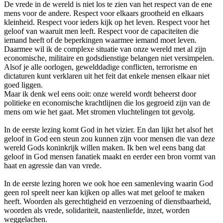
De vrede in de wereld is niet los te zien van het respect van de ene
mens voor de andere. Respect voor elkaars grootheid en elkaars
kleinheid. Respect voor ieders kijk op het leven. Respect voor het
geloof van waaruit men leeft. Respect voor de capaciteiten die
iemand heeft of de beperkingen waarmee iemand moet leven.
Daarmee wil ik de complexe situatie van onze wereld met al zijn
economische, militaire en godsdienstige belangen niet versimpelen.
Alsof je alle oorlogen, gewelddadige conflicten, terrorisme en
dictaturen kunt verklaren uit het feit dat enkele mensen elkaar niet
goed liggen.
Maar ik denk wel eens ooit: onze wereld wordt beheerst door
politieke en economische krachtlijnen die los gegroeid zijn van de
mens om wie het gaat. Met stromen vluchtelingen tot gevolg.
In de eerste lezing komt God in het vizier. En dan lijkt het alsof het
geloof in God een steun zou kunnen zijn voor mensen die van deze
wereld Gods koninkrijk willen maken. Ik ben wel eens bang dat
geloof in God mensen fanatiek maakt en eerder een bron vormt van
haat en agressie dan van vrede.
In de eerste lezing horen we ook hoe een samenleving waarin God
geen rol speelt neer kan kijken op alles wat met geloof te maken
heeft. Woorden als gerechtigheid en verzoening of dienstbaarheid,
woorden als vrede, solidariteit, naastenliefde, inzet, worden
weggelachen.