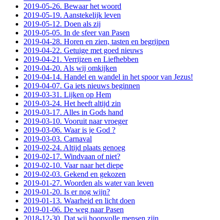
2019-05-26. Bewaar het woord
2019-05-19. Aanstekelijk leven
2019-05-12. Doen als zij
2019-05-05. In de sfeer van Pasen
2019-04-28. Horen en zien, tasten en begrijpen
2019-04-22. Getuige met goed nieuws
2019-04-21. Verrijzen en Liefhebben
2019-04-20. Als wij omkijken
2019-04-14. Handel en wandel in het spoor van Jezus!
2019-04-07. Ga iets nieuws beginnen
2019-03-31. Lijken op Hem
2019-03-24. Het heeft altijd zin
2019-03-17. Alles in Gods hand
2019-03-10. Vooruit naar vroeger
2019-03-06. Waar is je God ?
2019-03-03. Carnaval
2019-02-24. Altijd plaats genoeg
2019-02-17. Windvaan of niet?
2019-02-10. Vaar naar het diepe
2019-02-03. Gekend en gekozen
2019-01-27. Woorden als water van leven
2019-01-20. Is er nog wijn?
2019-01-13. Waarheid en licht doen
2019-01-06. De weg naar Pasen
2018-12-30. Dat wij hoopvolle mensen zijn