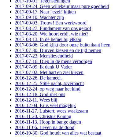
2017-10-01. Tegenstellingen
2017-09-24. Geen willekeur maar pure goedheid
2017-09-17. Naar 'jezelf' kijken
2017-09-10. Wachter zijn
2017-09-03. Trouw! Een werkwoord
2017-08-27. Fundament van ons geloof
2017-08-20. Wie hoort erbij, wie niet?
2017-08-13. In de hemel bij elkaar
2017-08-06. God kijkt door onze buitenkant heen
2017-07-30. Durven kiezen en de tijd nemen
2017-07-23. Menslievendheid
2017-07-16. Diep in de mens verborgen
2017-07-09. Ik dank U Vader
2017-07-02. Met hart en ziel kiezen
2016-12-26. De kameel.
2016-12-25. Stille nacht, tovernacht
2016-12-24. op weg naar het kind
2016-12-18. God-met-ons
2016-12-11. Wees blij
2016-12-04. Er is veel mogelijk
2016-11-27. Luistert, wees waakzaam
2016-11-20. Christus Koning
2016-11-13. Hoop in bange dagen
2016-11-06. Leven na de dood
2016-10-30. God houdt van alles wat bestaat