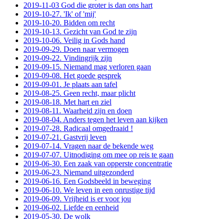
2019-11-03 God die groter is dan ons hart
2019-10-27. 'Ik' of 'mij'
2019-10-20. Bidden om recht
2019-10-13. Gezicht van God te zijn
2019-10-06. Veilig in Gods hand
2019-09-29. Doen naar vermogen
2019-09-22. Vindingrijk zijn
2019-09-15. Niemand mag verloren gaan
2019-09-08. Het goede gesprek
2019-09-01. Je plaats aan tafel
2019-08-25. Geen recht, maar plicht
2019-08-18. Met hart en ziel
2019-08-11. Waarheid zijn en doen
2019-08-04. Anders tegen het leven aan kijken
2019-07-28. Radicaal omgedraaid !
2019-07-21. Gastvrij leven
2019-07-14. Vragen naar de bekende weg
2019-07-07. Uitnodiging om mee op reis te gaan
2019-06-30. Een zaak van opperste concentratie
2019-06-23. Niemand uitgezonderd
2019-06-16. Een Godsbeeld in beweging
2019-06-10. We leven in een onrustige tijd
2019-06-09. Vrijheid is er voor jou
2019-06-02. Liefde en eenheid
2019-05-30. De wolk