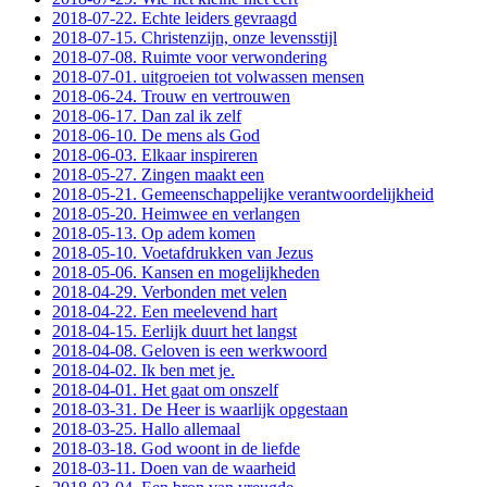
2018-07-22. Echte leiders gevraagd
2018-07-15. Christenzijn, onze levensstijl
2018-07-08. Ruimte voor verwondering
2018-07-01. uitgroeien tot volwassen mensen
2018-06-24. Trouw en vertrouwen
2018-06-17. Dan zal ik zelf
2018-06-10. De mens als God
2018-06-03. Elkaar inspireren
2018-05-27. Zingen maakt een
2018-05-21. Gemeenschappelijke verantwoordelijkheid
2018-05-20. Heimwee en verlangen
2018-05-13. Op adem komen
2018-05-10. Voetafdrukken van Jezus
2018-05-06. Kansen en mogelijkheden
2018-04-29. Verbonden met velen
2018-04-22. Een meelevend hart
2018-04-15. Eerlijk duurt het langst
2018-04-08. Geloven is een werkwoord
2018-04-02. Ik ben met je.
2018-04-01. Het gaat om onszelf
2018-03-31. De Heer is waarlijk opgestaan
2018-03-25. Hallo allemaal
2018-03-18. God woont in de liefde
2018-03-11. Doen van de waarheid