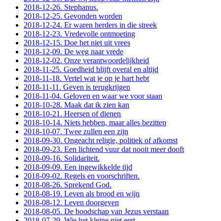
2018-12-26. Stephanus.
2018-12-25. Gevonden worden
2018-12-24. Er waren herders in die streek
2018-12-23. Vredevolle ontmoeting
2018-12-15. Doe het niet uit vrees
2018-12-09. De weg naar vrede
2018-12-02. Onze verantwoordelijkheid
2018-11-25. Goedheid blijft overal en altijd
2018-11-18. Vertel wat je op je hart hebt
2018-11-11. Geven is terugkrijgen
2018-11-04. Geloven en waar we voor staan
2018-10-28. Maak dat ik zien kan
2018-10-21. Heersen of dienen
2018-10-14. Niets hebben, maar alles bezitten
2018-10-07. Twee zullen een zijn
2018-09-30. Ongeacht religie, politiek of afkomst
2018-09-23. Een lichtend vuur dat nooit meer dooft
2018-09-16. Solidariteit.
2018-09-09. Een ingewikkelde tijd
2018-09-02. Regels en voorschriften.
2018-08-26. Sprekend God.
2018-08-19. Leven als brood en wijn
2018-08-12. Leven doorgeven
2018-08-05. De boodschap van Jezus verstaan
2018-07-29. Wie het kleine niet eert