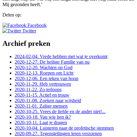
Mij gezonden heeft.’
Delen op:
Facebook
Twitter
Archief preken
2024-02-04. Vrede hebben met wat je overkomt
2020-12-27. De heilige Familie van nu
2020-12-20. Wachten op God
2020-12-13. Roepen om Licht
2020-12-06. Een teken van hoop
2020-11-29. Heb vertrouwen
2020-11-22. Zo terloops
2020-11-15. Actief en trouw
2020-11-08. Zoeken naar wijsheid
2020-11-01. Zalige mensen
2020-10-25. Vrees de liefde en de ander niet!...
2020-10-18. Van wie ben ik?
2020-10-11. Laat je dragen
2020-10-04. Luisteren naar de profetische stemmen
2020-09-27. Tegenstellingen leren verzoenen