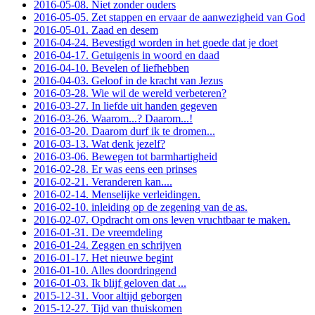
2016-05-08. Niet zonder ouders
2016-05-05. Zet stappen en ervaar de aanwezigheid van God
2016-05-01. Zaad en desem
2016-04-24. Bevestigd worden in het goede dat je doet
2016-04-17. Getuigenis in woord en daad
2016-04-10. Bevelen of liefhebben
2016-04-03. Geloof in de kracht van Jezus
2016-03-28. Wie wil de wereld verbeteren?
2016-03-27. In liefde uit handen gegeven
2016-03-26. Waarom...? Daarom...!
2016-03-20. Daarom durf ik te dromen...
2016-03-13. Wat denk jezelf?
2016-03-06. Bewegen tot barmhartigheid
2016-02-28. Er was eens een prinses
2016-02-21. Veranderen kan....
2016-02-14. Menselijke verleidingen.
2016-02-10. inleiding op de zegening van de as.
2016-02-07. Opdracht om ons leven vruchtbaar te maken.
2016-01-31. De vreemdeling
2016-01-24. Zeggen en schrijven
2016-01-17. Het nieuwe begint
2016-01-10. Alles doordringend
2016-01-03. Ik blijf geloven dat ...
2015-12-31. Voor altijd geborgen
2015-12-27. Tijd van thuiskomen