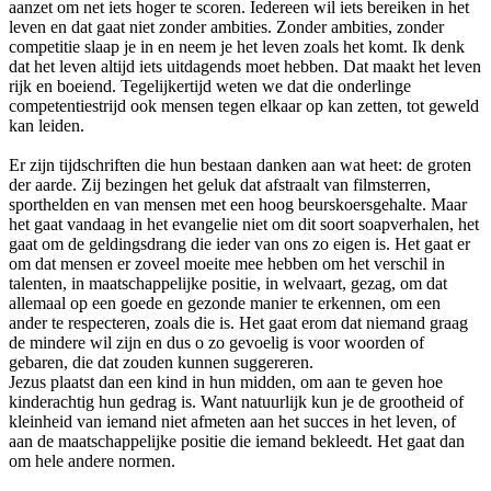
aanzet om net iets hoger te scoren. Iedereen wil iets bereiken in het
leven en dat gaat niet zonder ambities. Zonder ambities, zonder
competitie slaap je in en neem je het leven zoals het komt. Ik denk
dat het leven altijd iets uitdagends moet hebben. Dat maakt het leven
rijk en boeiend. Tegelijkertijd weten we dat die onderlinge
competentiestrijd ook mensen tegen elkaar op kan zetten, tot geweld
kan leiden.
Er zijn tijdschriften die hun bestaan danken aan wat heet: de groten
der aarde. Zij bezingen het geluk dat afstraalt van filmsterren,
sporthelden en van mensen met een hoog beurskoersgehalte. Maar
het gaat vandaag in het evangelie niet om dit soort soapverhalen, het
gaat om de geldingsdrang die ieder van ons zo eigen is. Het gaat er
om dat mensen er zoveel moeite mee hebben om het verschil in
talenten, in maatschappelijke positie, in welvaart, gezag, om dat
allemaal op een goede en gezonde manier te erkennen, om een
ander te respecteren, zoals die is. Het gaat erom dat niemand graag
de mindere wil zijn en dus o zo gevoelig is voor woorden of
gebaren, die dat zouden kunnen suggereren.
Jezus plaatst dan een kind in hun midden, om aan te geven hoe
kinderachtig hun gedrag is. Want natuurlijk kun je de grootheid of
kleinheid van iemand niet afmeten aan het succes in het leven, of
aan de maatschappelijke positie die iemand bekleedt. Het gaat dan
om hele andere normen.