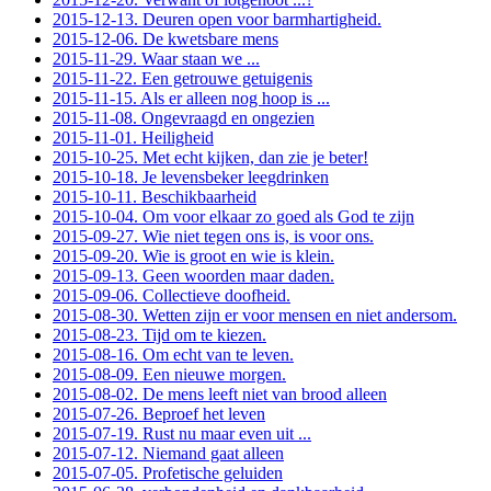
2015-12-13. Deuren open voor barmhartigheid.
2015-12-06. De kwetsbare mens
2015-11-29. Waar staan we ...
2015-11-22. Een getrouwe getuigenis
2015-11-15. Als er alleen nog hoop is ...
2015-11-08. Ongevraagd en ongezien
2015-11-01. Heiligheid
2015-10-25. Met echt kijken, dan zie je beter!
2015-10-18. Je levensbeker leegdrinken
2015-10-11. Beschikbaarheid
2015-10-04. Om voor elkaar zo goed als God te zijn
2015-09-27. Wie niet tegen ons is, is voor ons.
2015-09-20. Wie is groot en wie is klein.
2015-09-13. Geen woorden maar daden.
2015-09-06. Collectieve doofheid.
2015-08-30. Wetten zijn er voor mensen en niet andersom.
2015-08-23. Tijd om te kiezen.
2015-08-16. Om echt van te leven.
2015-08-09. Een nieuwe morgen.
2015-08-02. De mens leeft niet van brood alleen
2015-07-26. Beproef het leven
2015-07-19. Rust nu maar even uit ...
2015-07-12. Niemand gaat alleen
2015-07-05. Profetische geluiden