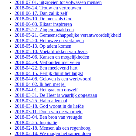
2018-07-01. uitgroeien tot volwassen mensen
2018-06-24. Trouw en vertrouwen
2018-06-17. Dan zal ik zelf
2018-06-10. De mens als God
2018-06-03. Elkaar inspireren
2018-05-27. Zingen maakt een
2018-05-21. Gemeenschappelijke verantwoordelijkheid
2018-05-20. Heimwee en verlangen
2018-05-13. Op adem komen
2018-05-10. Voetafdrukken van Jezus
2018-05-06. Kansen en mogelijkheden
2018-04-29. Verbonden met velen
2018-04-22. Een meelevend hart
2018-04-15. Eerlijk duurt het langst
2018-04-08. Geloven is een werkwoord
2018-04-02. Ik ben met je.
2018-04-01. Het gaat om onszelf
2018-03-31. De Heer is waarlijk opgestaan
2018-03-25. Hallo allemaal
2018-03-18. God woont in de liefde
2018-03-11. Doen van de waarheid
2018-03-04. Een bron van vreugde
2018-02-25. Inspiratie
2018-02-18. Mensen als een regenboog
2018-02-14. We mogen het samen doen