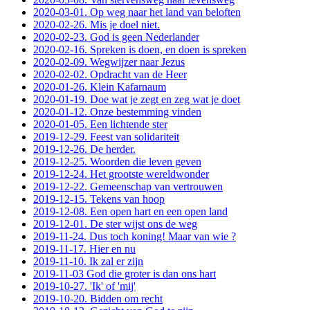
2020-03-01. Op weg naar het land van beloften
2020-02-26. Mis je doel niet.
2020-02-23. God is geen Nederlander
2020-02-16. Spreken is doen, en doen is spreken
2020-02-09. Wegwijzer naar Jezus
2020-02-02. Opdracht van de Heer
2020-01-26. Klein Kafarnaum
2020-01-19. Doe wat je zegt en zeg wat je doet
2020-01-12. Onze bestemming vinden
2020-01-05. Een lichtende ster
2019-12-29. Feest van solidariteit
2019-12-26. De herder.
2019-12-25. Woorden die leven geven
2019-12-24. Het grootste wereldwonder
2019-12-22. Gemeenschap van vertrouwen
2019-12-15. Tekens van hoop
2019-12-08. Een open hart en een open land
2019-12-01. De ster wijst ons de weg
2019-11-24. Dus toch koning! Maar van wie ?
2019-11-17. Hier en nu
2019-11-10. Ik zal er zijn
2019-11-03 God die groter is dan ons hart
2019-10-27. 'Ik' of 'mij'
2019-10-20. Bidden om recht