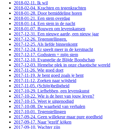
2018-02-11. Ik wil
2018-02-04. Krachten en tegenkrachten
2018-01-28. Door bemiddeling horen
2018-01-21. Een stem overdag
2018-01-14. Een stem in de nacht
2018-01-07. Bouwen om levenskansen
2017-12-31. Een nieuwe aarde, een nieuw jaar
2017-12-26. Tegenstellingen.
2017-12-25. Als liefde binnenkomt
2017-12-24. Er speelt meer in de kerstnacht
2017-12-17. Godsstem = mijn stem
2017-12-10. Evangelie de Blijde Boodschap
2017-12-03. Hemelse plek in onze chaotische wereld
2017-11-26. Wie goed doet
2017-11-19. Je bent goed zoals je bent
2017-11-12. Zoeken naar wijsheid
2017-11-05. (Schijn)heiligheid
2017-10-29. Liefhebben, een levenskunst
2017-10-22. Wie is de heer van jouw leven?
2017-10-15. Weet je uitgenodigd
2017-10-08. De waarheid van verhalen
2017-10-01. Tegenstellingen
2017-09-24. Geen willekeur maar pure goedheid
2017-09-17. Naar 'jezelf' kijken
2017-09-10. Wachter zijn