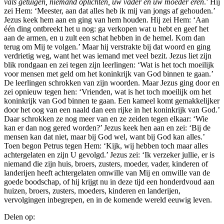
vals getuigen, niemand oplichten, uw vader en uw moeder eren
.’ Hij
zei Hem: ‘Meester, aan dat alles heb ik mij van jongs af gehouden.’
Jezus keek hem aan en ging van hem houden. Hij zei Hem: ‘Aan
één ding ontbreekt het u nog: ga verkopen wat u hebt en geef het
aan de armen, en u zult een schat hebben in de hemel. Kom dan
terug om Mij te volgen.’ Maar hij verstrakte bij dat woord en ging
verdrietig weg, want het was iemand met veel bezit. Jezus liet zijn
blik rondgaan en zei tegen zijn leerlingen: ‘Wat is het toch moeilijk
voor mensen met geld om het koninkrijk van God binnen te gaan.’
De leerlingen schrokken van zijn woorden. Maar Jezus ging door en
zei opnieuw tegen hen: ‘Vrienden, wat is het toch moeilijk om het
koninkrijk van God binnen te gaan. Een kameel komt gemakkelijker
door het oog van een naald dan een rijke in het koninkrijk van God.’
Daar schrokken ze nog meer van en ze zeiden tegen elkaar: ‘Wie
kan er dan nog gered worden?’ Jezus keek hen aan en zei: ‘Bij de
mensen kan dat niet, maar bij God wel, want bij God kan alles.’
Toen begon Petrus tegen Hem: ‘Kijk, wij hebben toch maar alles
achtergelaten en zijn U gevolgd.’ Jezus zei: ‘Ik verzeker jullie, er is
niemand die zijn huis, broers, zusters, moeder, vader, kinderen of
landerijen heeft achtergelaten omwille van Mij en omwille van de
goede boodschap, of hij krijgt nu in deze tijd een honderdvoud aan
huizen, broers, zusters, moeders, kinderen en landerijen,
vervolgingen inbegrepen, en in de komende wereld eeuwig leven.
Delen op: