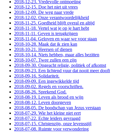
2018-12-23. Vredevolle ontmoeting
2018-12-15. Doe het niet uit vrees
2018-12-09. De weg naar vrede
2018-12-02. Onze verantwoordelijkheid
2018-11-25. Goedheid blijft overal en altijd
2018-11-18. Vertel wat je op je hart hebt
2018-11-11. Geven is terugkrijgen
2018-11-04. Geloven en waar we voor staan
2018-10-28. Maak dat ik zien kan
2018-10-21. Heersen of dienen
2018-10-14. Niets hebben, maar alles bezitten
2018-10-07. Twee zullen een zijn
2018-09-30. Ongeacht religie, politiek of afkomst
2018-09-23. Een lichtend vuur dat nooit meer dooft
2018-09-16. Solidariteit.
2018-09-09. Een ingewikkelde tijd
2018-09-02. Regels en voorschriften.
2018-08-26. Sprekend God.
2018-08-19. Leven als brood en wijn
2018-08-12. Leven doorgeven
2018-08-05. De boodschap van Jezus verstaan
2018-07-29. Wie het kleine niet eert
2018-07-22. Echte leiders gevraagd
2018-07-15. Christenzijn, onze levensstijl
2018-07-08. Ruimte voor verwondering