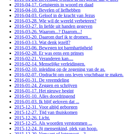
2016-04-17. Getuigenis in woord en daad
2016-04-10. Bevelen of liefhebben
2016-04-03. Geloof in de kracht van Jezus
2016-03-28. Wie wil de wereld verbeteren?
2016-03-27. In liefde uit handen gegeven
2016-03-26. Waarom...? Daarom...!
2016-03-20. Daarom durf ik te dromen...
2016-03-13. Wat denk jezelf?
2016-03-06. Bewegen tot barmhartigheid
2016-02-28. Er was eens een prinses
2016-02-21. Veranderen kan....
2016-02-14. Menselijke verleidingen.
2016-02-10. inleiding op de zegening van de as.
2016-02-07. Opdracht om ons leven vruchtbaar te maken.
2016-01-31. De vreemdeling
2016-01-24. Zeggen en schrijven
2016-01-17. Het nieuwe begint
2016-01-10. Alles doordringend
2016-01-03. Ik blijf geloven dat ...
2015-12-31. Voor altijd geborgen
2015-12-27. Tijd van thuiskomen
2015-12-26. Licht.
2015-12-25. Als woorden verstommen ...
2015-12-24. Jij mensenkind, plek van hoop.
2015-12-20. Verwant of lotgenoot ...?