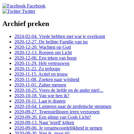
Facebook
Twitter
Archief preken
2024-02-04. Vrede hebben met wat je overkomt
2020-12-27. De heilige Familie van nu
2020-12-20. Wachten op God
2020-12-13. Roepen om Licht
2020-12-06. Een teken van hoop
2020-11-29. Heb vertrouwen
2020-11-22. Zo terloops
2020-11-15. Actief en trouw
2020-11-08. Zoeken naar wijsheid
2020-11-01. Zalige mensen
2020-10-25. Vrees de liefde en de ander niet!...
2020-10-18. Van wie ben ik?
2020-10-11. Laat je dragen
2020-10-04. Luisteren naar de profetische stemmen
2020-09-27. Tegenstellingen leren verzoenen
2020-09-20. Een glimp van Gods Licht?
2020-09-13. Naar 'jezelf' kijken
2020-09-06. Je verantwoordelijkheid te nemen
2020-08-30. Niet ik, maar jij!