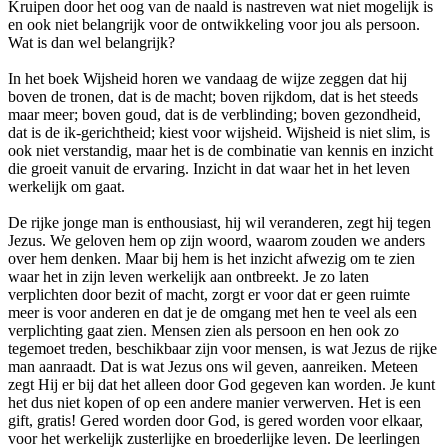
Kruipen door het oog van de naald is nastreven wat niet mogelijk is
en ook niet belangrijk voor de ontwikkeling voor jou als persoon.
Wat is dan wel belangrijk?
In het boek Wijsheid horen we vandaag de wijze zeggen dat hij
boven de tronen, dat is de macht; boven rijkdom, dat is het steeds
maar meer; boven goud, dat is de verblinding; boven gezondheid,
dat is de ik-gerichtheid; kiest voor wijsheid. Wijsheid is niet slim, is
ook niet verstandig, maar het is de combinatie van kennis en inzicht
die groeit vanuit de ervaring. Inzicht in dat waar het in het leven
werkelijk om gaat.
De rijke jonge man is enthousiast, hij wil veranderen, zegt hij tegen
Jezus. We geloven hem op zijn woord, waarom zouden we anders
over hem denken. Maar bij hem is het inzicht afwezig om te zien
waar het in zijn leven werkelijk aan ontbreekt. Je zo laten
verplichten door bezit of macht, zorgt er voor dat er geen ruimte
meer is voor anderen en dat je de omgang met hen te veel als een
verplichting gaat zien. Mensen zien als persoon en hen ook zo
tegemoet treden, beschikbaar zijn voor mensen, is wat Jezus de rijke
man aanraadt. Dat is wat Jezus ons wil geven, aanreiken. Meteen
zegt Hij er bij dat het alleen door God gegeven kan worden. Je kunt
het dus niet kopen of op een andere manier verwerven. Het is een
gift, gratis! Gered worden door God, is gered worden voor elkaar,
voor het werkelijk zusterlijke en broederlijke leven. De leerlingen