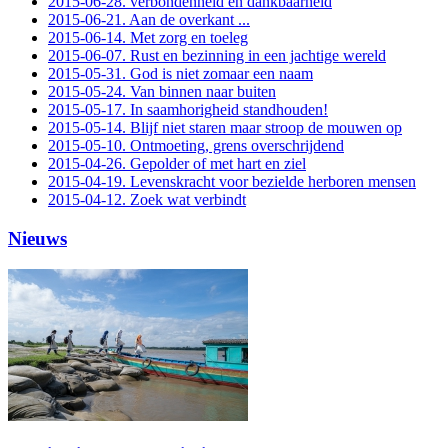
2015-06-28. verbondenheid en dankbaarheid
2015-06-21. Aan de overkant ...
2015-06-14. Met zorg en toeleg
2015-06-07. Rust en bezinning in een jachtige wereld
2015-05-31. God is niet zomaar een naam
2015-05-24. Van binnen naar buiten
2015-05-17. In saamhorigheid standhouden!
2015-05-14. Blijf niet staren maar stroop de mouwen op
2015-05-10. Ontmoeting, grens overschrijdend
2015-04-26. Gepolder of met hart en ziel
2015-04-19. Levenskracht voor bezielde herboren mensen
2015-04-12. Zoek wat verbindt
Nieuws