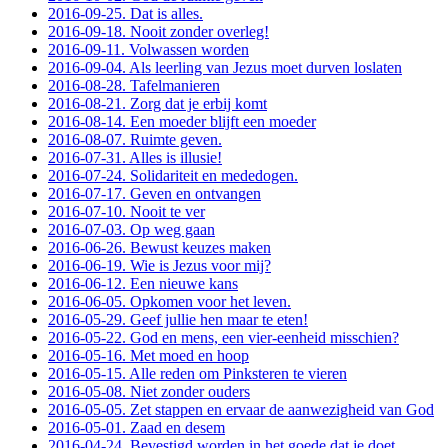
2016-09-25. Dat is alles.
2016-09-18. Nooit zonder overleg!
2016-09-11. Volwassen worden
2016-09-04. Als leerling van Jezus moet durven loslaten
2016-08-28. Tafelmanieren
2016-08-21. Zorg dat je erbij komt
2016-08-14. Een moeder blijft een moeder
2016-08-07. Ruimte geven.
2016-07-31. Alles is illusie!
2016-07-24. Solidariteit en mededogen.
2016-07-17. Geven en ontvangen
2016-07-10. Nooit te ver
2016-07-03. Op weg gaan
2016-06-26. Bewust keuzes maken
2016-06-19. Wie is Jezus voor mij?
2016-06-12. Een nieuwe kans
2016-06-05. Opkomen voor het leven.
2016-05-29. Geef jullie hen maar te eten!
2016-05-22. God en mens, een vier-eenheid misschien?
2016-05-16. Met moed en hoop
2016-05-15. Alle reden om Pinksteren te vieren
2016-05-08. Niet zonder ouders
2016-05-05. Zet stappen en ervaar de aanwezigheid van God
2016-05-01. Zaad en desem
2016-04-24. Bevestigd worden in het goede dat je doet