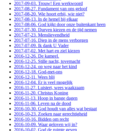
2017-09-03. Trouw! Een werkwoord
2017-08-27. Fundament van ons geloof
2017-08-20. Wie hoort erbij, wie niet?
2017-08-13. In de hemel bij elkaar
2017-08-06. God kijkt door onze buitenkant heen
2017-07-30. Durven kiezen en de tijd nemen
2017-07-23. Menslievendheid
2017-07-16. Diep in de mens verborgen
2017-07-09. Ik dank U Vader
2017-07-02. Met hart en ziel kiezen
2016-12-26. De kameel.
2016-12-25. Stille nacht, tovernacht
2016-12-24. op weg naar het kind
2016-12-18. God-met-ons
2016-12-11. Wees blij
2016-12-04. Er is veel mogelijk
2016-11-27. Luistert, wees waakzaam
2016-11-20. Christus Koning
2016-11-13. Hoop in bange dagen
2016-11-06. Leven na de dood
2016-10-30. God houdt van alles wat bestaat
2016-10-23. Zoeken naar gerechtigheid
2016-10-16. Bidden om recht
2016-10-09. Waar geloven wij in?
2016-10-02. God de ruimte geven