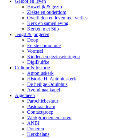
Geloof en leven
Huwelijk & gezin
Ziekte en ouderdom
Overlijden en leven met verlies
Kerk en samenleving
Kerken met Stip
Jeugd & jongeren
Doop
Eerste communie
Vormsel
Kinder- en gezinsvieringen
DigiDulfke
Cultuur & historie
Antoniuskerk
Historie H. Antoniuskerk
De heilige Odulphus
Avondmaalkapel
Algemeen
Parochiebestuur
Pastoraal team
Contactgroep
Werkgroepen en koren
ANBI
Doneren
Kerkbalans