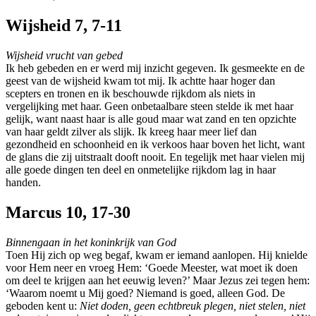
Wijsheid 7, 7-11
Wijsheid vrucht van gebed
Ik heb gebeden en er werd mij inzicht gegeven. Ik gesmeekte en de
geest van de wijsheid kwam tot mij. Ik achtte haar hoger dan
scepters en tronen en ik beschouwde rijkdom als niets in
vergelijking met haar. Geen onbetaalbare steen stelde ik met haar
gelijk, want naast haar is alle goud maar wat zand en ten opzichte
van haar geldt zilver als slijk. Ik kreeg haar meer lief dan
gezondheid en schoonheid en ik verkoos haar boven het licht, want
de glans die zij uitstraalt dooft nooit. En tegelijk met haar vielen mij
alle goede dingen ten deel en onmetelijke rijkdom lag in haar
handen.
Marcus 10, 17-30
Binnengaan in het koninkrijk van God
Toen Hij zich op weg begaf, kwam er iemand aanlopen. Hij knielde
voor Hem neer en vroeg Hem: ‘Goede Meester, wat moet ik doen
om deel te krijgen aan het eeuwig leven?’ Maar Jezus zei tegen hem:
‘Waarom noemt u Mij goed? Niemand is goed, alleen God. De
geboden kent u:
Niet doden, geen echtbreuk plegen, niet stelen, niet