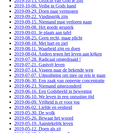
2019-10-13. Gezicht van God te zijn
2019-10-06. Veilig in Gods hand
2019-09-29. Doen naar vermogen
2019-09-22. Vindingrijk zijn
2019-09-15. Niemand mag verloren gaan
2019-09-08. Het goede gesprek
2019-09-01. Je plaats aan tafel
2019-08-25. Geen recht, maar plicht
2019-08-18. Met hart en ziel
2019-08-11. Waarheid zijn en doen
2019-08-04. Anders tegen het leven aan kijken
2019-07-28. Radicaal omgedraaid !
2019-07-21. Gastvrij leven
2019-07-14. Vragen naar de bekende weg
2019-07-07. Uitnodiging om mee op reis te gaan
2019-06-30. Een zaak van opperste concentratie
2019-06-23. Niemand uitgezonderd
2019-06-16. Een Godsbeeld in beweging
2019-06-10. We leven in een onrustige tijd
2019-06-09. Vrijheid is er voor jou
2019-06-02. Liefde en eenheid
2019-05-30. De wolk
2019-05-26. Bewaar het woord
2019-05-19. Aanstekelijk leven
2019-05-12. Doen als zij