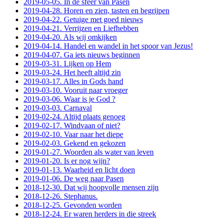
2019-05-05. In de sfeer van Pasen
2019-04-28. Horen en zien, tasten en begrijpen
2019-04-22. Getuige met goed nieuws
2019-04-21. Verrijzen en Liefhebben
2019-04-20. Als wij omkijken
2019-04-14. Handel en wandel in het spoor van Jezus!
2019-04-07. Ga iets nieuws beginnen
2019-03-31. Lijken op Hem
2019-03-24. Het heeft altijd zin
2019-03-17. Alles in Gods hand
2019-03-10. Vooruit naar vroeger
2019-03-06. Waar is je God ?
2019-03-03. Carnaval
2019-02-24. Altijd plaats genoeg
2019-02-17. Windvaan of niet?
2019-02-10. Vaar naar het diepe
2019-02-03. Gekend en gekozen
2019-01-27. Woorden als water van leven
2019-01-20. Is er nog wijn?
2019-01-13. Waarheid en licht doen
2019-01-06. De weg naar Pasen
2018-12-30. Dat wij hoopvolle mensen zijn
2018-12-26. Stephanus.
2018-12-25. Gevonden worden
2018-12-24. Er waren herders in die streek