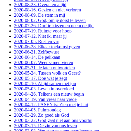
2020-08-23. Overal en altijd
2020-08-16. Gezien en niet verloren
2020-08-09. De stem in mij
2020-08-02. God, om je dorst te lessen
2020-07-26. Durf te kiezen en neem de tijd
2020-07-19. Ruimte voor hoop
2020-07-12. Niet ik, maar jij
2020-07-05. Rust en vrij
2020-06-28. Elkaar toekomst geven
2020-06-21. Zelfbewust
2020-06-14. De pelikaan
2020-06-07. Weer samen vieren
2020-05-31. Je laten ontwortelen
2020-05-24. Tussen wolk en Geest?
2020-05-17. Doe wat je zegt
2020-05-10. Altijd samen met jou
2020-05-03. Leven in overvloed
2020-04-26. Telkens een nieuw begin
2020-04-19. Van vrees naar vrede
2020-04-12. PASEN is: Zien met je hart
2020-04-05. Palmzondag
2020-03-29. Zo goed als God
2020-03-22. God gaat niet aan ons voorbij
2020-03-15. De zin van ons leven
2020-03-08. Van stervensweg naar levensweg