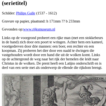
(serietitel)
Schilder:
Philips Galle
(1537 - 1612)
Gravure op papier, plaatrand: h 171mm ?? b 233mm
Gevonden op:
www.rijksmuseum.nl
Links op de voorgrond probeert een rijke man (met een stokkebeurs
in de hand) zich door een poort te wringen. Achter hem een kameel,
voortgedreven door drie mannen: een boer, een rechter en een
koopman. Zij proberen het dier door een naald te dwingen die
vastgehouden wordt door een hand die uit de wolken komt. Links
op de achtergrond de weg naar het rijk der hemelen die leidt naar
Christus in de wolken. De prent heeft een Latijns onderschrift en is
deel van een serie met als onderwerp de ellende die rijkdom brengt.