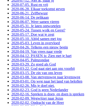
2020-07-12. Niet ik, maar jij
2020-07-05. Rust en vrij
2020-06-28. Elkaar toekomst geven
2020-06-21. Zelfbewust
2020-06-14. De pelikaan
2020-06-07. Weer samen vieren
2020-05-31. Je laten ontwortelen
2020-05-24. Tussen wolk en Geest?
2020-05-17. Doe wat je zegt
2020-05-10. Altijd samen met jou
2020-05-03. Leven in overvloed
2020-04-26. Telkens een nieuw begin
2020-04-19. Van vrees naar vrede
2020-04-12. PASEN is: Zien met je hart
2020-04-05. Palmzondag
2020-03-29. Zo goed als God
2020-03-22. God gaat niet aan ons voorbij
2020-03-15. De zin van ons leven
2020-03-08. Van stervensweg naar levensweg
2020-03-01. Op weg naar het land van beloften
2020-02-26. Mis je doel niet.
2020-02-23. God is geen Nederlander
2020-02-16. Spreken is doen, en doen is spreken
2020-02-09. Wegwijzer naar Jezus
2020-02-02. Opdracht van de Heer