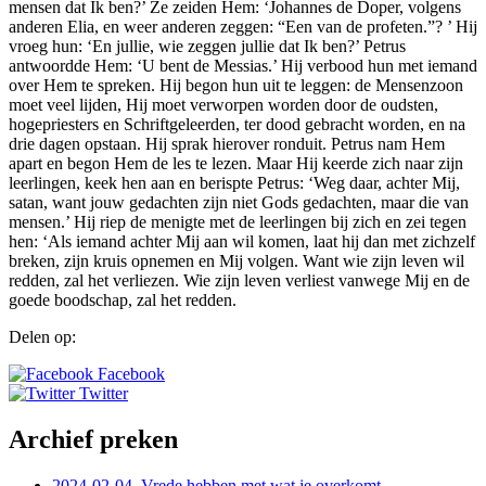
mensen dat Ik ben?’ Ze zeiden Hem: ‘Johannes de Doper, volgens
anderen Elia, en weer anderen zeggen: “Een van de profeten.”? ’ Hij
vroeg hun: ‘En jullie, wie zeggen jullie dat Ik ben?’ Petrus
antwoordde Hem: ‘U bent de Messias.’ Hij verbood hun met iemand
over Hem te spreken. Hij begon hun uit te leggen: de Mensenzoon
moet veel lijden, Hij moet verworpen worden door de oudsten,
hogepriesters en Schriftgeleerden, ter dood gebracht worden, en na
drie dagen opstaan. Hij sprak hierover ronduit. Petrus nam Hem
apart en begon Hem de les te lezen. Maar Hij keerde zich naar zijn
leerlingen, keek hen aan en berispte Petrus: ‘Weg daar, achter Mij,
satan, want jouw gedachten zijn niet Gods gedachten, maar die van
mensen.’ Hij riep de menigte met de leerlingen bij zich en zei tegen
hen: ‘Als iemand achter Mij aan wil komen, laat hij dan met zichzelf
breken, zijn kruis opnemen en Mij volgen. Want wie zijn leven wil
redden, zal het verliezen. Wie zijn leven verliest vanwege Mij en de
goede boodschap, zal het redden.
Delen op:
Facebook
Twitter
Archief preken
2024-02-04. Vrede hebben met wat je overkomt