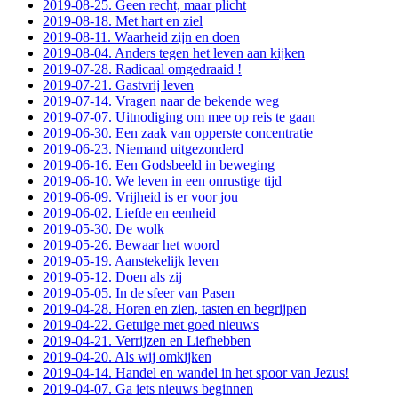
2019-08-25. Geen recht, maar plicht
2019-08-18. Met hart en ziel
2019-08-11. Waarheid zijn en doen
2019-08-04. Anders tegen het leven aan kijken
2019-07-28. Radicaal omgedraaid !
2019-07-21. Gastvrij leven
2019-07-14. Vragen naar de bekende weg
2019-07-07. Uitnodiging om mee op reis te gaan
2019-06-30. Een zaak van opperste concentratie
2019-06-23. Niemand uitgezonderd
2019-06-16. Een Godsbeeld in beweging
2019-06-10. We leven in een onrustige tijd
2019-06-09. Vrijheid is er voor jou
2019-06-02. Liefde en eenheid
2019-05-30. De wolk
2019-05-26. Bewaar het woord
2019-05-19. Aanstekelijk leven
2019-05-12. Doen als zij
2019-05-05. In de sfeer van Pasen
2019-04-28. Horen en zien, tasten en begrijpen
2019-04-22. Getuige met goed nieuws
2019-04-21. Verrijzen en Liefhebben
2019-04-20. Als wij omkijken
2019-04-14. Handel en wandel in het spoor van Jezus!
2019-04-07. Ga iets nieuws beginnen