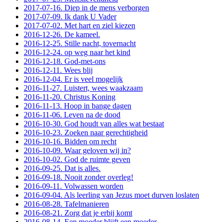
2017-07-16. Diep in de mens verborgen
2017-07-09. Ik dank U Vader
2017-07-02. Met hart en ziel kiezen
2016-12-26. De kameel.
2016-12-25. Stille nacht, tovernacht
2016-12-24. op weg naar het kind
2016-12-18. God-met-ons
2016-12-11. Wees blij
2016-12-04. Er is veel mogelijk
2016-11-27. Luistert, wees waakzaam
2016-11-20. Christus Koning
2016-11-13. Hoop in bange dagen
2016-11-06. Leven na de dood
2016-10-30. God houdt van alles wat bestaat
2016-10-23. Zoeken naar gerechtigheid
2016-10-16. Bidden om recht
2016-10-09. Waar geloven wij in?
2016-10-02. God de ruimte geven
2016-09-25. Dat is alles.
2016-09-18. Nooit zonder overleg!
2016-09-11. Volwassen worden
2016-09-04. Als leerling van Jezus moet durven loslaten
2016-08-28. Tafelmanieren
2016-08-21. Zorg dat je erbij komt
2016-08-14. Een moeder blijft een moeder