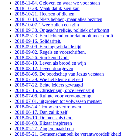
2018-11-04. Geloven en waar we voor staan
2018-10-28. Maak dat ik zien kan
2018-10-21. Heersen of dienen
2018-10-14. Niets hebben, maar alles bezitten
2018-10-07. Twee zullen een zijn
2018-09-30. Ongeacht religie, politiek of afkomst
2018-09-23. Een lichtend vuur dat nooit meer dooft
2018-09-16. Solidariteit.
2018-09-09. Een ingewikkelde tijd
2018-09-02. Regels en voorschriften.
2018-08-26. Sprekend God.
2018-08-19. Leven als brood en wijn
2018-08-12. Leven doorgeven
2018-08-05. De boodschap van Jezus verstaan
2018-07-29. Wie het kleine niet eert
2018-07-22. Echte leiders gevraagd
2018-07-15. Christenzijn, onze levensstijl
2018-07-08. Ruimte voor verwondering
2018-07-01. uitgroeien tot volwassen mensen
2018-06-24. Trouw en vertrouwen
2018-06-17. Dan zal ik zelf
2018-06-10. De mens als God
2018-06-03. Elkaar inspireren
2018-05-27. Zingen maakt een
2018-05-21. Gemeenschappelijke verantwoordelijkheid