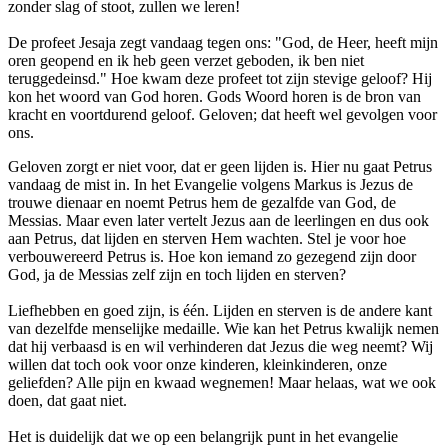
zonder slag of stoot, zullen we leren!
De profeet Jesaja zegt vandaag tegen ons: "God, de Heer, heeft mijn
oren geopend en ik heb geen verzet geboden, ik ben niet
teruggedeinsd." Hoe kwam deze profeet tot zijn stevige geloof? Hij
kon het woord van God horen. Gods Woord horen is de bron van
kracht en voortdurend geloof. Geloven; dat heeft wel gevolgen voor
ons.
Geloven zorgt er niet voor, dat er geen lijden is. Hier nu gaat Petrus
vandaag de mist in. In het Evangelie volgens Markus is Jezus de
trouwe dienaar en noemt Petrus hem de gezalfde van God, de
Messias. Maar even later vertelt Jezus aan de leerlingen en dus ook
aan Petrus, dat lijden en sterven Hem wachten. Stel je voor hoe
verbouwereerd Petrus is. Hoe kon iemand zo gezegend zijn door
God, ja de Messias zelf zijn en toch lijden en sterven?
Liefhebben en goed zijn, is één. Lijden en sterven is de andere kant
van dezelfde menselijke medaille. Wie kan het Petrus kwalijk nemen
dat hij verbaasd is en wil verhinderen dat Jezus die weg neemt? Wij
willen dat toch ook voor onze kinderen, kleinkinderen, onze
geliefden? Alle pijn en kwaad wegnemen! Maar helaas, wat we ook
doen, dat gaat niet.
Het is duidelijk dat we op een belangrijk punt in het evangelie