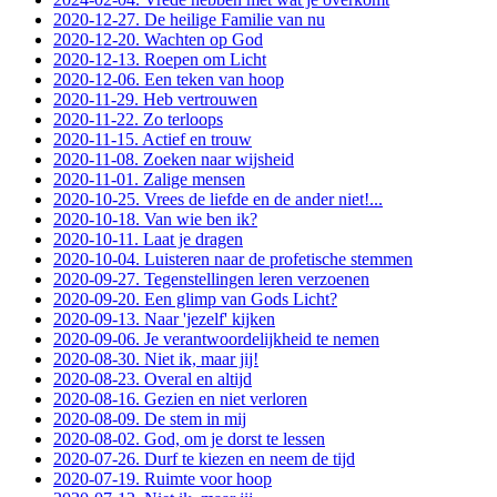
2020-12-27. De heilige Familie van nu
2020-12-20. Wachten op God
2020-12-13. Roepen om Licht
2020-12-06. Een teken van hoop
2020-11-29. Heb vertrouwen
2020-11-22. Zo terloops
2020-11-15. Actief en trouw
2020-11-08. Zoeken naar wijsheid
2020-11-01. Zalige mensen
2020-10-25. Vrees de liefde en de ander niet!...
2020-10-18. Van wie ben ik?
2020-10-11. Laat je dragen
2020-10-04. Luisteren naar de profetische stemmen
2020-09-27. Tegenstellingen leren verzoenen
2020-09-20. Een glimp van Gods Licht?
2020-09-13. Naar 'jezelf' kijken
2020-09-06. Je verantwoordelijkheid te nemen
2020-08-30. Niet ik, maar jij!
2020-08-23. Overal en altijd
2020-08-16. Gezien en niet verloren
2020-08-09. De stem in mij
2020-08-02. God, om je dorst te lessen
2020-07-26. Durf te kiezen en neem de tijd
2020-07-19. Ruimte voor hoop