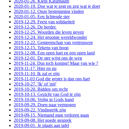
2020-01-26. Klein Kafarnaum
2020-01-19. Doe wat je zegt en zeg wat je doet
2020-01-12. Onze bestemming vinden
2020-01-05. Een lichtende ster
2019-12-29. Feest van solidariteit
2019-12-26. De herder.
2019-12-25. Woorden die leven geven
2019-12-24. Het grootste wereldwonder
2019-12-22. Gemeenschap van vertrouwen
2019-12-15. Tekens van hoop
2019-12-08. Een open hart en een open land
2019-12-01. De ster wijst ons de weg
2019-11-24. Dus toch koning! Maar van wie ?
2019-11-17. Hier en nu
2019-11-10. Ik zal er zijn
2019-11-03 God die groter is dan ons hart
2019-10-27. 'Ik' of 'mij'
2019-10-20. Bidden om recht
2019-10-13. Gezicht van God te zijn
2019-10-06. Veilig in Gods hand
2019-09-29. Doen naar vermogen
2019-09-22. Vindingrijk zijn
2019-09-15. Niemand mag verloren gaan
2019-09-08. Het goede gesprek
2019-09-01. Je plaats aan tafel