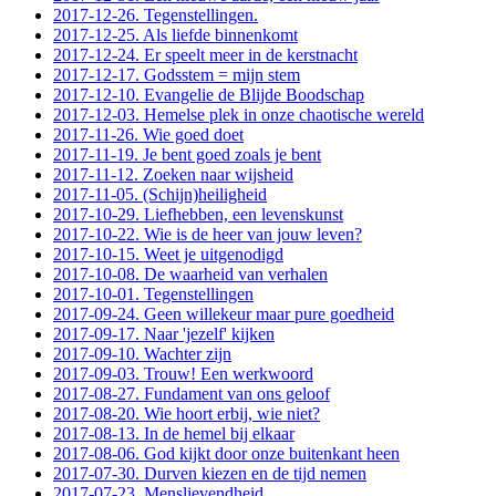
2017-12-26. Tegenstellingen.
2017-12-25. Als liefde binnenkomt
2017-12-24. Er speelt meer in de kerstnacht
2017-12-17. Godsstem = mijn stem
2017-12-10. Evangelie de Blijde Boodschap
2017-12-03. Hemelse plek in onze chaotische wereld
2017-11-26. Wie goed doet
2017-11-19. Je bent goed zoals je bent
2017-11-12. Zoeken naar wijsheid
2017-11-05. (Schijn)heiligheid
2017-10-29. Liefhebben, een levenskunst
2017-10-22. Wie is de heer van jouw leven?
2017-10-15. Weet je uitgenodigd
2017-10-08. De waarheid van verhalen
2017-10-01. Tegenstellingen
2017-09-24. Geen willekeur maar pure goedheid
2017-09-17. Naar 'jezelf' kijken
2017-09-10. Wachter zijn
2017-09-03. Trouw! Een werkwoord
2017-08-27. Fundament van ons geloof
2017-08-20. Wie hoort erbij, wie niet?
2017-08-13. In de hemel bij elkaar
2017-08-06. God kijkt door onze buitenkant heen
2017-07-30. Durven kiezen en de tijd nemen
2017-07-23. Menslievendheid