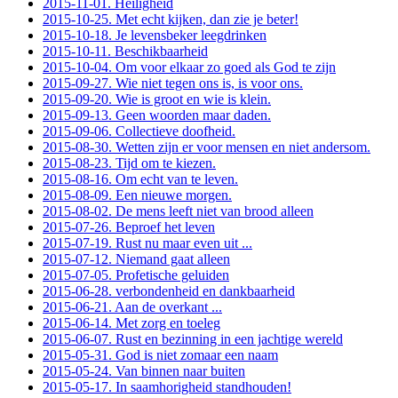
2015-11-01. Heiligheid
2015-10-25. Met echt kijken, dan zie je beter!
2015-10-18. Je levensbeker leegdrinken
2015-10-11. Beschikbaarheid
2015-10-04. Om voor elkaar zo goed als God te zijn
2015-09-27. Wie niet tegen ons is, is voor ons.
2015-09-20. Wie is groot en wie is klein.
2015-09-13. Geen woorden maar daden.
2015-09-06. Collectieve doofheid.
2015-08-30. Wetten zijn er voor mensen en niet andersom.
2015-08-23. Tijd om te kiezen.
2015-08-16. Om echt van te leven.
2015-08-09. Een nieuwe morgen.
2015-08-02. De mens leeft niet van brood alleen
2015-07-26. Beproef het leven
2015-07-19. Rust nu maar even uit ...
2015-07-12. Niemand gaat alleen
2015-07-05. Profetische geluiden
2015-06-28. verbondenheid en dankbaarheid
2015-06-21. Aan de overkant ...
2015-06-14. Met zorg en toeleg
2015-06-07. Rust en bezinning in een jachtige wereld
2015-05-31. God is niet zomaar een naam
2015-05-24. Van binnen naar buiten
2015-05-17. In saamhorigheid standhouden!