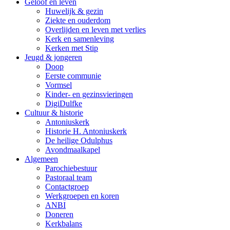
Geloof en leven
Huwelijk & gezin
Ziekte en ouderdom
Overlijden en leven met verlies
Kerk en samenleving
Kerken met Stip
Jeugd & jongeren
Doop
Eerste communie
Vormsel
Kinder- en gezinsvieringen
DigiDulfke
Cultuur & historie
Antoniuskerk
Historie H. Antoniuskerk
De heilige Odulphus
Avondmaalkapel
Algemeen
Parochiebestuur
Pastoraal team
Contactgroep
Werkgroepen en koren
ANBI
Doneren
Kerkbalans