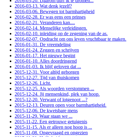
2016-03-20. Daarom durf ik te dromen...
2016-03-13. Wat denk jezelf?
2016-03-06. Bewegen tot barmhartigheid
2016-02-28. Er was eens een prinses
2016-02-21. Veranderen kan....
2016-02-14. Menselijke verleidingen.
2016-02-10. inleiding op de zegening van de as.
2016-02-07. Opdracht om ons leven vruchtbaar te maken.
2016-01-31. De vreemdeling
2016-01-24. Zeggen en schrijven
2016-01-17. Het nieuwe begint
2016-01-10. Alles doordringend
2016-01-03. Ik blijf geloven dat ...
2015-12-31. Voor altijd geborgen
2015-12-27. Tijd van thuiskomen
2015-12-26. Licht.
2015-12-25. Als woorden verstommen ...
2015-12-24. Jij mensenkind, plek van hoop.
2015-12-20. Verwant of lotgenoot ...?
2015-12-13. Deuren open voor barmhartigheid.
2015-12-06. De kwetsbare mens
2015-11-29. Waar staan we ...
2015-11-22. Een getrouwe getuigenis
2015-11-15. Als er alleen nog hoop is ...
2015-11-08. Ongevraagd en ongezien