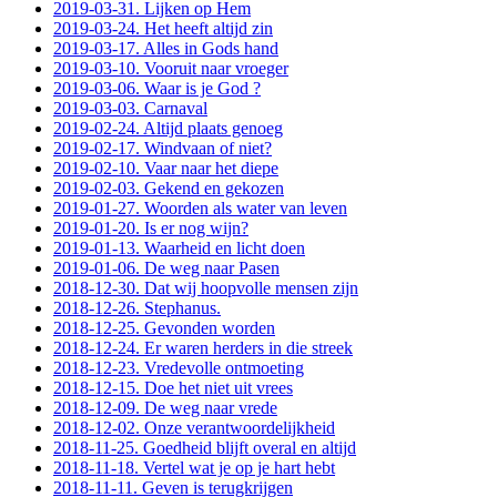
2019-03-31. Lijken op Hem
2019-03-24. Het heeft altijd zin
2019-03-17. Alles in Gods hand
2019-03-10. Vooruit naar vroeger
2019-03-06. Waar is je God ?
2019-03-03. Carnaval
2019-02-24. Altijd plaats genoeg
2019-02-17. Windvaan of niet?
2019-02-10. Vaar naar het diepe
2019-02-03. Gekend en gekozen
2019-01-27. Woorden als water van leven
2019-01-20. Is er nog wijn?
2019-01-13. Waarheid en licht doen
2019-01-06. De weg naar Pasen
2018-12-30. Dat wij hoopvolle mensen zijn
2018-12-26. Stephanus.
2018-12-25. Gevonden worden
2018-12-24. Er waren herders in die streek
2018-12-23. Vredevolle ontmoeting
2018-12-15. Doe het niet uit vrees
2018-12-09. De weg naar vrede
2018-12-02. Onze verantwoordelijkheid
2018-11-25. Goedheid blijft overal en altijd
2018-11-18. Vertel wat je op je hart hebt
2018-11-11. Geven is terugkrijgen