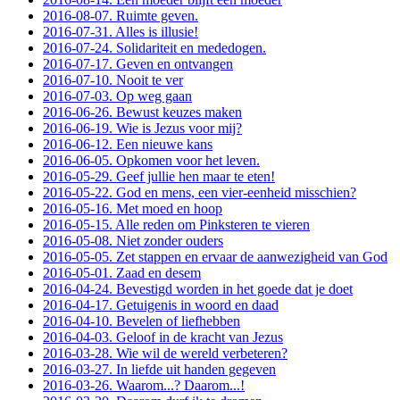
2016-08-07. Ruimte geven.
2016-07-31. Alles is illusie!
2016-07-24. Solidariteit en mededogen.
2016-07-17. Geven en ontvangen
2016-07-10. Nooit te ver
2016-07-03. Op weg gaan
2016-06-26. Bewust keuzes maken
2016-06-19. Wie is Jezus voor mij?
2016-06-12. Een nieuwe kans
2016-06-05. Opkomen voor het leven.
2016-05-29. Geef jullie hen maar te eten!
2016-05-22. God en mens, een vier-eenheid misschien?
2016-05-16. Met moed en hoop
2016-05-15. Alle reden om Pinksteren te vieren
2016-05-08. Niet zonder ouders
2016-05-05. Zet stappen en ervaar de aanwezigheid van God
2016-05-01. Zaad en desem
2016-04-24. Bevestigd worden in het goede dat je doet
2016-04-17. Getuigenis in woord en daad
2016-04-10. Bevelen of liefhebben
2016-04-03. Geloof in de kracht van Jezus
2016-03-28. Wie wil de wereld verbeteren?
2016-03-27. In liefde uit handen gegeven
2016-03-26. Waarom...? Daarom...!