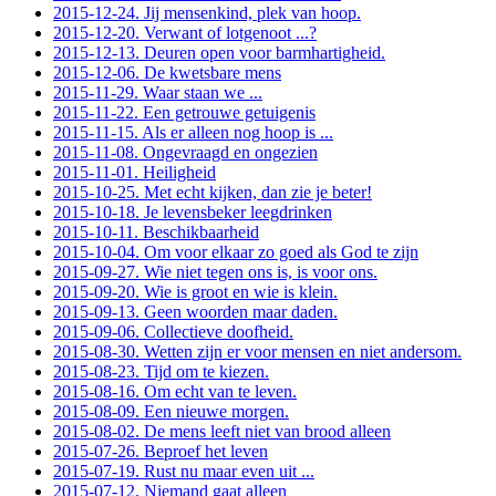
2015-12-24. Jij mensenkind, plek van hoop.
2015-12-20. Verwant of lotgenoot ...?
2015-12-13. Deuren open voor barmhartigheid.
2015-12-06. De kwetsbare mens
2015-11-29. Waar staan we ...
2015-11-22. Een getrouwe getuigenis
2015-11-15. Als er alleen nog hoop is ...
2015-11-08. Ongevraagd en ongezien
2015-11-01. Heiligheid
2015-10-25. Met echt kijken, dan zie je beter!
2015-10-18. Je levensbeker leegdrinken
2015-10-11. Beschikbaarheid
2015-10-04. Om voor elkaar zo goed als God te zijn
2015-09-27. Wie niet tegen ons is, is voor ons.
2015-09-20. Wie is groot en wie is klein.
2015-09-13. Geen woorden maar daden.
2015-09-06. Collectieve doofheid.
2015-08-30. Wetten zijn er voor mensen en niet andersom.
2015-08-23. Tijd om te kiezen.
2015-08-16. Om echt van te leven.
2015-08-09. Een nieuwe morgen.
2015-08-02. De mens leeft niet van brood alleen
2015-07-26. Beproef het leven
2015-07-19. Rust nu maar even uit ...
2015-07-12. Niemand gaat alleen