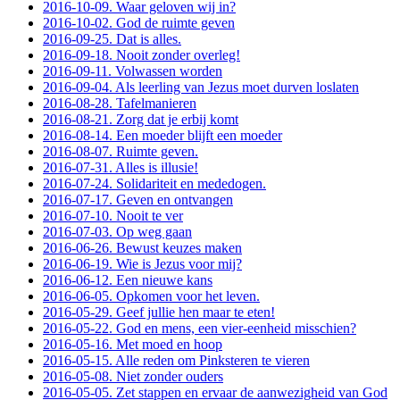
2016-10-09. Waar geloven wij in?
2016-10-02. God de ruimte geven
2016-09-25. Dat is alles.
2016-09-18. Nooit zonder overleg!
2016-09-11. Volwassen worden
2016-09-04. Als leerling van Jezus moet durven loslaten
2016-08-28. Tafelmanieren
2016-08-21. Zorg dat je erbij komt
2016-08-14. Een moeder blijft een moeder
2016-08-07. Ruimte geven.
2016-07-31. Alles is illusie!
2016-07-24. Solidariteit en mededogen.
2016-07-17. Geven en ontvangen
2016-07-10. Nooit te ver
2016-07-03. Op weg gaan
2016-06-26. Bewust keuzes maken
2016-06-19. Wie is Jezus voor mij?
2016-06-12. Een nieuwe kans
2016-06-05. Opkomen voor het leven.
2016-05-29. Geef jullie hen maar te eten!
2016-05-22. God en mens, een vier-eenheid misschien?
2016-05-16. Met moed en hoop
2016-05-15. Alle reden om Pinksteren te vieren
2016-05-08. Niet zonder ouders
2016-05-05. Zet stappen en ervaar de aanwezigheid van God