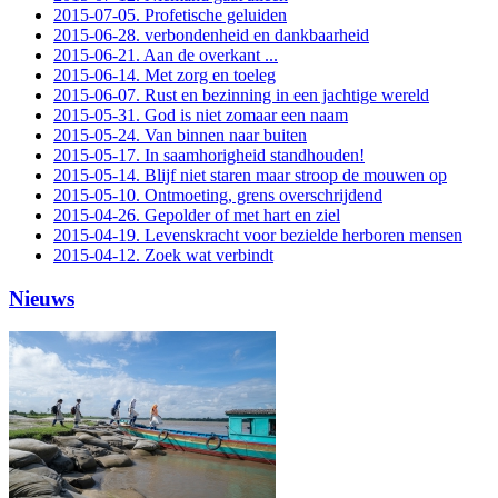
2015-07-05. Profetische geluiden
2015-06-28. verbondenheid en dankbaarheid
2015-06-21. Aan de overkant ...
2015-06-14. Met zorg en toeleg
2015-06-07. Rust en bezinning in een jachtige wereld
2015-05-31. God is niet zomaar een naam
2015-05-24. Van binnen naar buiten
2015-05-17. In saamhorigheid standhouden!
2015-05-14. Blijf niet staren maar stroop de mouwen op
2015-05-10. Ontmoeting, grens overschrijdend
2015-04-26. Gepolder of met hart en ziel
2015-04-19. Levenskracht voor bezielde herboren mensen
2015-04-12. Zoek wat verbindt
Nieuws