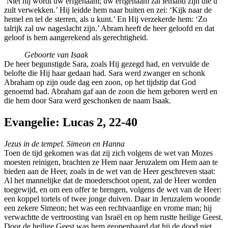
‘Niet hij wordt uw erfgenaam; uw erfgenaam zal iemand zijn die u
zult verwekken.’ Hij leidde hem naar buiten en zei: ‘Kijk naar de
hemel en tel de sterren, als u kunt.’ En Hij verzekerde hem: ‘Zo
talrijk zal uw nageslacht zijn.’ Abram heeft de heer geloofd en dat
geloof is hem aangerekend als gerechtigheid.
Geboorte van Isaak
De heer begunstigde Sara, zoals Hij gezegd had, en vervulde de
belofte die Hij haar gedaan had. Sara werd zwanger en schonk
Abraham op zijn oude dag een zoon, op het tijdstip dat God
genoemd had. Abraham gaf aan de zoon die hem geboren werd en
die hem door Sara werd geschonken de naam Isaak.
Evangelie: Lucas 2, 22-40
Jezus in de tempel. Simeon en Hanna
Toen de tijd gekomen was dat zij zich volgens de wet van Mozes
moesten reinigen, brachten ze Hem naar Jeruzalem om Hem aan te
bieden aan de Heer, zoals in de wet van de Heer geschreven staat:
Al het mannelijke dat de moederschoot opent, zal de Heer worden
toegewijd, en om een offer te brengen, volgens de wet van de Heer:
een koppel tortels of twee jonge duiven. Daar in Jeruzalem woonde
een zekere Simeon; het was een rechtvaardige en vrome man; hij
verwachtte de vertroosting van Israël en op hem rustte heilige Geest.
Door de heilige Geest was hem geopenbaard dat hij de dood niet