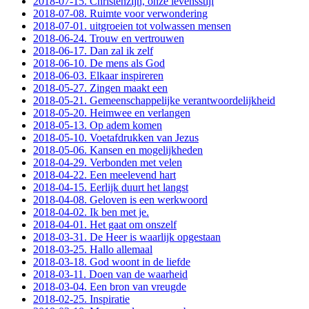
2018-07-15. Christenzijn, onze levensstijl
2018-07-08. Ruimte voor verwondering
2018-07-01. uitgroeien tot volwassen mensen
2018-06-24. Trouw en vertrouwen
2018-06-17. Dan zal ik zelf
2018-06-10. De mens als God
2018-06-03. Elkaar inspireren
2018-05-27. Zingen maakt een
2018-05-21. Gemeenschappelijke verantwoordelijkheid
2018-05-20. Heimwee en verlangen
2018-05-13. Op adem komen
2018-05-10. Voetafdrukken van Jezus
2018-05-06. Kansen en mogelijkheden
2018-04-29. Verbonden met velen
2018-04-22. Een meelevend hart
2018-04-15. Eerlijk duurt het langst
2018-04-08. Geloven is een werkwoord
2018-04-02. Ik ben met je.
2018-04-01. Het gaat om onszelf
2018-03-31. De Heer is waarlijk opgestaan
2018-03-25. Hallo allemaal
2018-03-18. God woont in de liefde
2018-03-11. Doen van de waarheid
2018-03-04. Een bron van vreugde
2018-02-25. Inspiratie