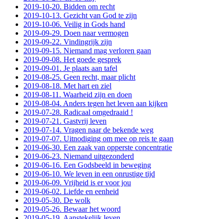
2019-10-20. Bidden om recht
2019-10-13. Gezicht van God te zijn
2019-10-06. Veilig in Gods hand
2019-09-29. Doen naar vermogen
2019-09-22. Vindingrijk zijn
2019-09-15. Niemand mag verloren gaan
2019-09-08. Het goede gesprek
2019-09-01. Je plaats aan tafel
2019-08-25. Geen recht, maar plicht
2019-08-18. Met hart en ziel
2019-08-11. Waarheid zijn en doen
2019-08-04. Anders tegen het leven aan kijken
2019-07-28. Radicaal omgedraaid !
2019-07-21. Gastvrij leven
2019-07-14. Vragen naar de bekende weg
2019-07-07. Uitnodiging om mee op reis te gaan
2019-06-30. Een zaak van opperste concentratie
2019-06-23. Niemand uitgezonderd
2019-06-16. Een Godsbeeld in beweging
2019-06-10. We leven in een onrustige tijd
2019-06-09. Vrijheid is er voor jou
2019-06-02. Liefde en eenheid
2019-05-30. De wolk
2019-05-26. Bewaar het woord
2019-05-19. Aanstekelijk leven