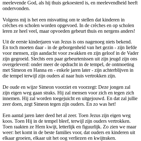
meelevende God, als hij thuis gekoesterd is, en meelevendheid heeft
ondervonden.
Volgens mij is het een misvatting om te stellen dat kinderen in
crèches en scholen worden opgevoed. In de crèches en op scholen
leren ze heel veel, maar opvoeden gebeurt thuis en nergens anders!
Uit de eerste kinderjaren van Jezus is ons nagenoeg niets bekend.
En toch moeten daar - in de geborgenheid van het gezin - zijn liefde
voor mensen, zijn aandacht voor zwakken en zijn geloof in de Vader
zijn gegroeid. Slechts een paar gebeurtenissen uit zijn jeugd zijn ons
overgeleverd: onder meer de opdracht in de tempel, de ontmoeting
met Simeon en Hanna en - enkele jaren later - zijn achterblijven in
die tempel terwijl zijn ouders al naar huis vertrokken zijn.
De oude en wijze Simeon voorziet en voorzegt: Deze jongen zal
zijn eigen weg gaan straks. Hij zal mensen voor zich en tegen zich
innemen. Hij zal worden toegejuicht en uitgejouwd. En dat zal jullie
zeer doen, zegt Simeon tegen zijn ouders. En zo was het!
Een aantal jaren later deed het al zeer. Toen Jezus zijn eigen weg
koos. Toen Hij in de tempel bleef, terwijl zijn ouders vertrokken.
Toen raakten ze Hem kwijt, letterlijk en figuurlijk. Zo zien we maar
weer: het komt in de beste families voor, dat ouders en kinderen uit
elkaar groeien, elkaar uit het oog verliezen en kwijtraken.