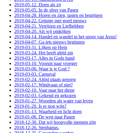
2019-05-12. Doen als zij
2019-05-05. In de sfeer van Pasen
2019-04-28. Horen en zien, tasten en begrijpen
2019-04-22. Getuige met goed nieuws
2019-04-21. Verrijzen en Liefhebben
2019-04-20. Als wij omkijken
2019-04-14. Handel en wandel in het spoor van Jezus!
2019-04-07. Ga iets nieuws beginnen
2019-03-31. Lijken op Hem
2019-03-24. Het heeft altijd zin
2019-03-17. Alles in Gods hand
2019-03-10. Vooruit naar vroeger
2019-03-06. Waar is je God ?
2019-03-03. Carnaval
2019-02-24. Altijd plaats genoeg
2019-02-17. Windvaan of niet?
2019-02-10. Vaar naar het diepe
2019-02-03. Gekend en gekozen
2019-01-27. Woorden als water van leven
2019-01-20. Is er nog wijn?
2019-01-13. Waarheid en licht doen
2019-01-06. De weg naar Pasen
2018-12-30. Dat wij hoopvolle mensen zijn
2018-12-26. Stephanus.
2018-12-25. Gevonden worden