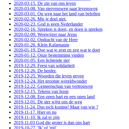
2020-03-15. De zin van ons leven
2020-03-08. Van stervensweg naar levensweg
2020-03-01. Op weg naar het land van beloften
2020-02-26. Mis je doel niet.
2020-02-23. God is geen Nederlander
2020-02-16. Spreken is doen, en doen is spreken
2020-02-09. Wegwijzer naar Jezus
2020-02-02. Opdracht van de Heer
2020-01-26. Klein Kafarnaum
2020-01-19. Doe wat je zegt en zeg wat je doet
2020-01-12. Onze bestemming vinden
2020-01-05. Een lichtende ster
2019-12-29. Feest van solidariteit
2019-12-26. De herder.
2019-12-25. Woorden die leven geven
2019-12-24. Het grootste wereldwonder
2019-12-22. Gemeenschap van vertrouwen
2019-12-15. Tekens van hoop
2019-12-08. Een open hart en een open land
2019-12-01. De ster wijst ons de weg
2019-11-24. Dus toch koning! Maar van wie ?
2019-11-17. Hier en nu
2019-11-10. Ik zal er zijn
2019-11-03 God die groter is dan ons hart
2019-10-27. 'Ik' of 'mij'