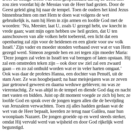
zou zien voordat hij de Messias van de Heer had gezien. Door de
Geest geleid ging hij naar de tempel. Toen de ouders het kind Jezus
binnenbrachten om met Hem te doen wat volgens de wet
gebruikelijk is, nam hij Hem in zijn armen en loofde God met de
woorden: ‘Nu, Meester, laat U, zoals U gezegd hebt, uw knecht in
vrede gaan; want mijn ogen hebben uw heil gezien, dat U ten
aanschouwen van alle volken hebt toebereid, een licht dat een
openbaring zal zijn voor de heidenen en een glorie voor uw volk
Israël.’ Zijn vader en moeder stonden verbaasd over wat er van Hem
gezegd werd. Simeon zegende hen en zei tegen zijn moeder Maria:
‘Deze jongen zal velen in Israël ten val brengen of laten opstaan. Hij
zal een omstreden teken zijn – ook door uw ziel zal een zwaard
gaan – en zo zal onthuld worden wat er in veler harten omgaat.’
Ook was daar de profetes Hanna, een dochter van Penuël, uit de
stam Aser. Ze was hoogbejaard; na haar meisjesjaren was ze zeven
jaar getrouwd geweest en daarna weduwe gebleven; nu was ze
vierentachtig. Ze was altijd in de tempel en diende God dag en nacht
met vasten en bidden. Juist op dit moment voegde ze zich bij hen; ze
loofde God en sprak over de jongen tegen allen die de bevrijding
van Jeruzalem verwachtten. Toen zij alles hadden gedaan wat de
wet van de Heer bepaalt, keerden ze terug naar Galilea, naar hun
woonplaats Nazaret. De jongen groeide op en werd steeds sterker,
omdat Hij vervuld werd van wijsheid en door God rijkelijk werd
begunstigd.