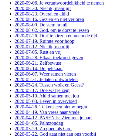
2020-09-06. Je verantwoordelijkheid te nemen
2020-08-30. Niet ik, maar jij!
2020-08-23. Overal en altijd
2020-08-16. Gezien en niet verloren
2020-08-09. De stem in mij
2020-08-02. God, om je dorst te lessen
2020-07-26. Durf te kiezen en neem de tijd
2020-07-19. Ruimte voor hoop
2020-07-12. Niet ik, maar jij
2020-07-05. Rust en vrij
2020-06-28. Elkaar toekomst geven
2020-06-21. Zelfbewust
2020-06-14. De pelikaan
2020-06-07. Weer samen vieren
2020-05-31. Je laten ontwortelen
2020-05-24. Tussen wolk en Geest?
2020-05-17. Doe wat je zegt
2020-05-10. Altijd samen met jou
2020-05-03. Leven in overvloed
2020-04-26. Telkens een nieuw begin
2020-04-19. Van vrees naar vrede
2020-04-12. PASEN is: Zien met je hart
2020-04-05. Palmzondag
2020-03-29. Zo goed als God
2020-03-22. God gaat niet aan ons voorbij