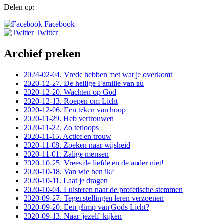
Delen op:
Facebook
Twitter
Archief preken
2024-02-04. Vrede hebben met wat je overkomt
2020-12-27. De heilige Familie van nu
2020-12-20. Wachten op God
2020-12-13. Roepen om Licht
2020-12-06. Een teken van hoop
2020-11-29. Heb vertrouwen
2020-11-22. Zo terloops
2020-11-15. Actief en trouw
2020-11-08. Zoeken naar wijsheid
2020-11-01. Zalige mensen
2020-10-25. Vrees de liefde en de ander niet!...
2020-10-18. Van wie ben ik?
2020-10-11. Laat je dragen
2020-10-04. Luisteren naar de profetische stemmen
2020-09-27. Tegenstellingen leren verzoenen
2020-09-20. Een glimp van Gods Licht?
2020-09-13. Naar 'jezelf' kijken