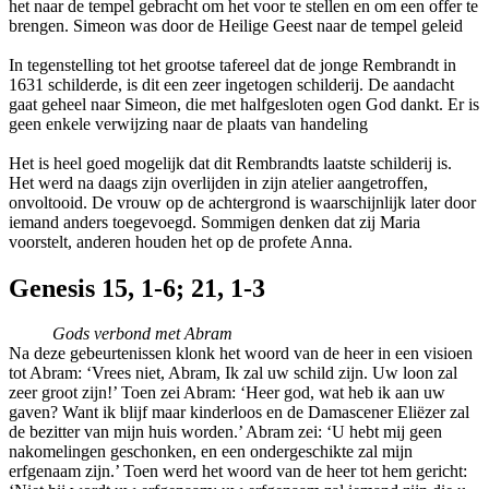
het naar de tempel gebracht om het voor te stellen en om een offer te
brengen. Simeon was door de Heilige Geest naar de tempel geleid
In tegenstelling tot het grootse tafereel dat de jonge Rembrandt in
1631 schilderde, is dit een zeer ingetogen schilderij. De aandacht
gaat geheel naar Simeon, die met halfgesloten ogen God dankt. Er is
geen enkele verwijzing naar de plaats van handeling
Het is heel goed mogelijk dat dit Rembrandts laatste schilderij is.
Het werd na daags zijn overlijden in zijn atelier aangetroffen,
onvoltooid. De vrouw op de achtergrond is waarschijnlijk later door
iemand anders toegevoegd. Sommigen denken dat zij Maria
voorstelt, anderen houden het op de profete Anna.
Genesis 15, 1-6; 21, 1-3
Gods verbond met Abram
Na deze gebeurtenissen klonk het woord van de heer in een visioen
tot Abram: ‘Vrees niet, Abram, Ik zal uw schild zijn. Uw loon zal
zeer groot zijn!’ Toen zei Abram: ‘Heer god, wat heb ik aan uw
gaven? Want ik blijf maar kinderloos en de Damascener Eliëzer zal
de bezitter van mijn huis worden.’ Abram zei: ‘U hebt mij geen
nakomelingen geschonken, en een ondergeschikte zal mijn
erfgenaam zijn.’ Toen werd het woord van de heer tot hem gericht: