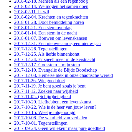
2018-02-18. Mensen als een regenboog
2018-02-14. We mogen het samen doen
2018-02-11. Ik wil
2018-02-04. Krachten en tegenkrachten
2018-01-28. Door bemiddeling horen
2018-01-21. Een stem overdag
2018-01-14. Een stem in de nacht
2018-01-07. Bouwen om levenskansen
2017-12-31. Een nieuwe aarde, een nieuw jaar
2017-12-26. Tegenstellingen.
2017-12-25. Als liefde binnenkomt
2017-12-24. Er speelt meer in de kerstnacht
2017-12-17. Godsstem = mijn stem
2017-12-10. Evangelie de Blijde Boodschap
2017-12-03. Hemelse plek in onze chaotische wereld
2017-11-26. Wie goed doet
2017-11-19. Je bent goed zoals je bent
2017-11-12. Zoeken naar wijsheid
2017-11-05. (Schijn)heiligheid
2017-10-29. Liefhebben, een levenskunst
2017-10-22. Wie is de heer van jouw leven?
2017-10-15. Weet je uitgenodigd
2017-10-08. De waarheid van verhalen
2017-10-01. Tegenstellingen
2017-09-24. Geen willekeur maar pure goedheid