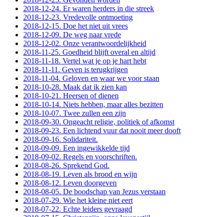
2018-12-24. Er waren herders in die streek
2018-12-23. Vredevolle ontmoeting
2018-12-15. Doe het niet uit vrees
2018-12-09. De weg naar vrede
2018-12-02. Onze verantwoordelijkheid
2018-11-25. Goedheid blijft overal en altijd
2018-11-18. Vertel wat je op je hart hebt
2018-11-11. Geven is terugkrijgen
2018-11-04. Geloven en waar we voor staan
2018-10-28. Maak dat ik zien kan
2018-10-21. Heersen of dienen
2018-10-14. Niets hebben, maar alles bezitten
2018-10-07. Twee zullen een zijn
2018-09-30. Ongeacht religie, politiek of afkomst
2018-09-23. Een lichtend vuur dat nooit meer dooft
2018-09-16. Solidariteit.
2018-09-09. Een ingewikkelde tijd
2018-09-02. Regels en voorschriften.
2018-08-26. Sprekend God.
2018-08-19. Leven als brood en wijn
2018-08-12. Leven doorgeven
2018-08-05. De boodschap van Jezus verstaan
2018-07-29. Wie het kleine niet eert
2018-07-22. Echte leiders gevraagd