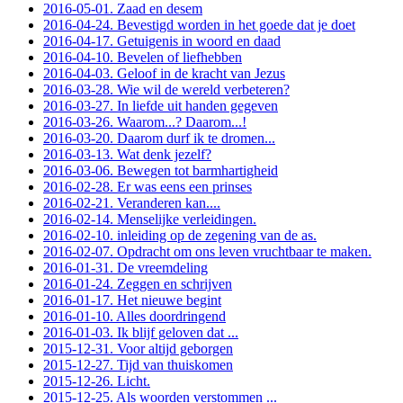
2016-05-01. Zaad en desem
2016-04-24. Bevestigd worden in het goede dat je doet
2016-04-17. Getuigenis in woord en daad
2016-04-10. Bevelen of liefhebben
2016-04-03. Geloof in de kracht van Jezus
2016-03-28. Wie wil de wereld verbeteren?
2016-03-27. In liefde uit handen gegeven
2016-03-26. Waarom...? Daarom...!
2016-03-20. Daarom durf ik te dromen...
2016-03-13. Wat denk jezelf?
2016-03-06. Bewegen tot barmhartigheid
2016-02-28. Er was eens een prinses
2016-02-21. Veranderen kan....
2016-02-14. Menselijke verleidingen.
2016-02-10. inleiding op de zegening van de as.
2016-02-07. Opdracht om ons leven vruchtbaar te maken.
2016-01-31. De vreemdeling
2016-01-24. Zeggen en schrijven
2016-01-17. Het nieuwe begint
2016-01-10. Alles doordringend
2016-01-03. Ik blijf geloven dat ...
2015-12-31. Voor altijd geborgen
2015-12-27. Tijd van thuiskomen
2015-12-26. Licht.
2015-12-25. Als woorden verstommen ...