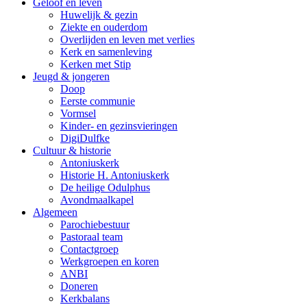
Geloof en leven
Huwelijk & gezin
Ziekte en ouderdom
Overlijden en leven met verlies
Kerk en samenleving
Kerken met Stip
Jeugd & jongeren
Doop
Eerste communie
Vormsel
Kinder- en gezinsvieringen
DigiDulfke
Cultuur & historie
Antoniuskerk
Historie H. Antoniuskerk
De heilige Odulphus
Avondmaalkapel
Algemeen
Parochiebestuur
Pastoraal team
Contactgroep
Werkgroepen en koren
ANBI
Doneren
Kerkbalans