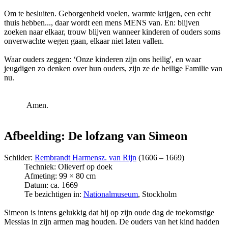
Om te besluiten. Geborgenheid voelen, warmte krijgen, een echt
thuis hebben..., daar wordt een mens MENS van. En: blijven
zoeken naar elkaar, trouw blijven wanneer kinderen of ouders soms
onverwachte wegen gaan, elkaar niet laten vallen.
Waar ouders zeggen: ‘Onze kinderen zijn ons heilig', en waar
jeugdigen zo denken over hun ouders, zijn ze de heilige Familie van
nu.
Amen.
Afbeelding: De lofzang van Simeon
Schilder:
Rembrandt Harmensz. van Rijn
(1606 – 1669)
Techniek: Olieverf op doek
Afmeting: 99 × 80 cm
Datum: ca. 1669
Te bezichtigen in:
Nationalmuseum
, Stockholm
Simeon is intens gelukkig dat hij op zijn oude dag de toekomstige
Messias in zijn armen mag houden. De ouders van het kind hadden