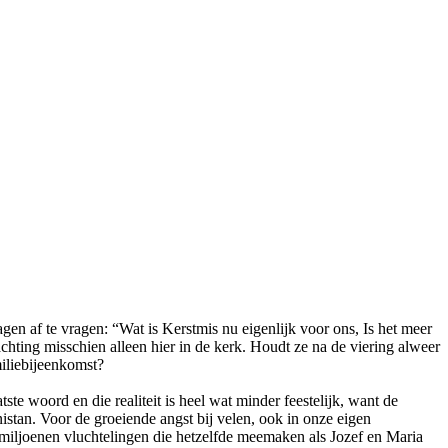
n af te vragen: “Wat is Kerstmis nu eigenlijk voor ons, Is het meer
chting misschien alleen hier in de kerk. Houdt ze na de viering alweer
miliebijeenkomst?
tste woord en die realiteit is heel wat minder feestelijk, want de
stan. Voor de groeiende angst bij velen, ook in onze eigen
r miljoenen vluchtelingen die hetzelfde meemaken als Jozef en Maria