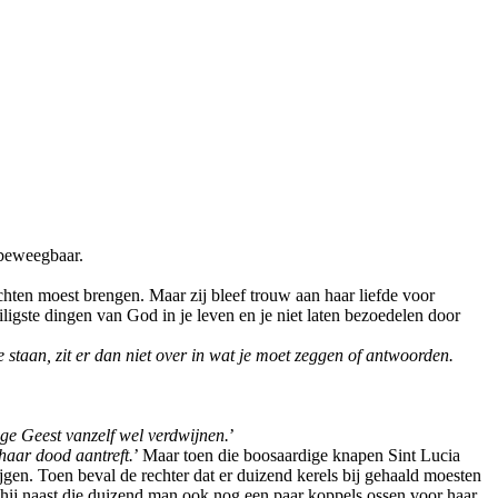
nbeweegbaar.
hten moest brengen. Maar zij bleef trouw aan haar liefde voor
iligste dingen van God in je leven en je niet laten bezoedelen door
e staan, zit er dan niet over in wat je moet zeggen of antwoorden.
ige Geest vanzelf wel verdwijnen.
’
haar dood aantreft.
’ Maar toen die boosaardige knapen Sint Lucia
gen. Toen beval de rechter dat er duizend kerels bij gehaald moesten
 hij naast die duizend man ook nog een paar koppels ossen voor haar