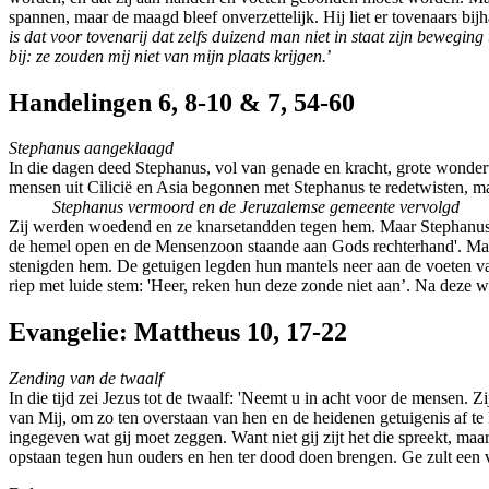
spannen, maar de maagd bleef onverzettelijk. Hij liet er tovenaars bij
is dat voor tovenarij dat zelfs duizend man niet in staat zijn bewegin
bij: ze zouden mij niet van mijn plaats krijgen.
’
Handelingen 6, 8-10 & 7, 54-60
Stephanus aangeklaagd
In die dagen deed Stephanus, vol van genade en kracht, grote wond
mensen uit Cilicië en Asia begonnen met Stephanus te redetwisten, ma
Stephanus vermoord en de Jeruzalemse gemeente vervolgd
Zij werden woedend en ze knarsetandden tegen hem. Maar Stephanus, ve
de hemel open en de Mensenzoon staande aan Gods rechterhand'. Maar 
stenigden hem. De getuigen legden hun mantels neer aan de voeten van 
riep met luide stem: 'Heer, reken hun deze zonde niet aan’. Na deze w
Evangelie: Mattheus 10, 17-22
Zending van de twaalf
In die tijd zei Jezus tot de twaalf: 'Neemt u in acht voor de mensen.
van Mij, om zo ten overstaan van hen en de heidenen getuigenis af te
ingegeven wat gij moet zeggen. Want niet gij zijt het die spreekt, ma
opstaan tegen hun ouders en hen ter dood doen brengen. Ge zult een v