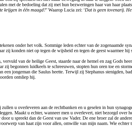
halen met de bedoeling dat zij met hun bezweringen haar van haar plaats 
g te krijgen in één maagd?
’ Waarop Lucia zei: ‘
Dat is geen tovenarij. H
ertekenen onder het volk. Sommige leden echter van de zogenaamde syn
ar zij konden niet op tegen de wijsheid en tegen de geest waarmee hij 
rvuld van de heilige Geest, staarde naar de hemel en zag Gods heerlijk
zij begonnen luidkeels te schreeuwen, stopten hun oren toe en stormd
een jongeman die Saulus heette. Terwijl zij Stephanus stenigden, bad hi
oorden ontsliep hij.
 Zij zullen u overleveren aan de rechtbanken en u geselen in hun synag
 leggen. Maakt u echter, wanneer men u overlevert, niet bezorgd over 
ar door u spreekt dan de Geest van uw Vader. De ene broer zal de andere
oorwerp van haat zijn voor allen, omwille van mijn naam. Wie echter te