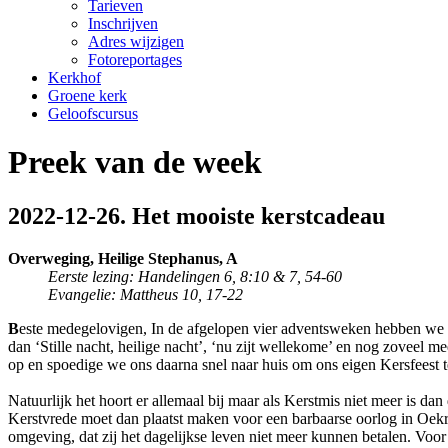
Tarieven
Inschrijven
Adres wijzigen
Fotoreportages
Kerkhof
Groene kerk
Geloofscursus
Preek van de week
2022-12-26. Het mooiste kerstcadeau
Overweging,
Heilige Stephanus
, A
Eerste lezing: Handelingen 6, 8:10 & 7, 54-60
Evangelie: Mattheus 10, 17-22
B
este medegelovigen, In de afgelopen vier adventsweken hebben we on
dan ‘Stille nacht, heilige nacht’, ‘nu zijt wellekome’ en nog zoveel 
op en spoedige we ons daarna snel naar huis om ons eigen Kersfeest t
Natuurlijk het hoort er allemaal bij maar als Kerstmis niet meer is dan 
Kerstvrede moet dan plaatst maken voor een barbaarse oorlog in Oekr
omgeving, dat zij het dagelijkse leven niet meer kunnen betalen. Voor