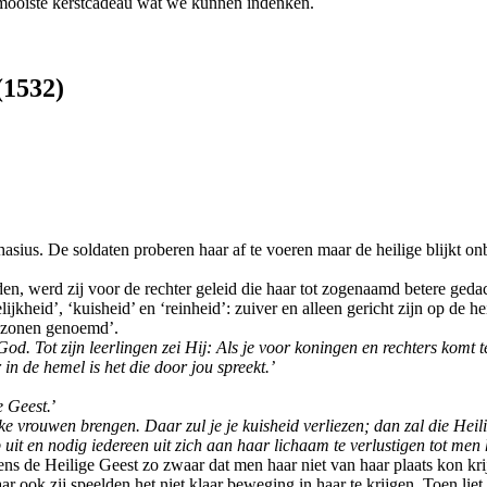
t mooiste kerstcadeau wat we kunnen indenken.
(1532)
chasius. De soldaten proberen haar af te voeren maar de heilige blijkt o
n, werd zij voor de rechter geleid die haar tot zogenaamd betere gedac
heid’, ‘kuisheid’ en ‘reinheid’: zuiver en alleen gericht zijn op de he
nzonen genoemd’.
d. Tot zijn leerlingen zei Hij: Als je voor koningen en rechters komt t
 in de hemel is het die door jou spreekt.’
e Geest.
’
ke vrouwen brengen. Daar zul je je kuisheid verliezen; dan zal die Heil
uit en nodig iedereen uit zich aan haar lichaam te verlustigen tot men 
ns de Heilige Geest zo zwaar dat men haar niet van haar plaats kon krij
ook zij speelden het niet klaar beweging in haar te krijgen. Toen liet