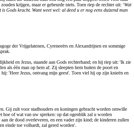
zouden krijgen, maar er gebeurde niets. Toen riep de rechter uit: ‘
Wat
et is Gods kracht. Want weet wel: al deed u er nog eens duizend man
agoge der Vrijgelatenen, Cyreneeërs en Alexandrijnen en sommige
sprak.
heid en Jezus, staande aan Gods rechterhand; en hij riep uit: 'Ik zie
en als één man op hem af. Zij sleepten hem buiten de poort en
j: 'Heer Jezus, ontvang mijn geest'. Toen viel hij op zijn knieën en
ogen. Gij zult voor stadhouders en koningen gebracht worden omwille
het hoe of wat van uw spreken: op dat ogenblik zal u worden
 aan de dood overleveren, en een vader zijn kind; de kinderen zullen
n einde toe volhardt, zal gered worden'.