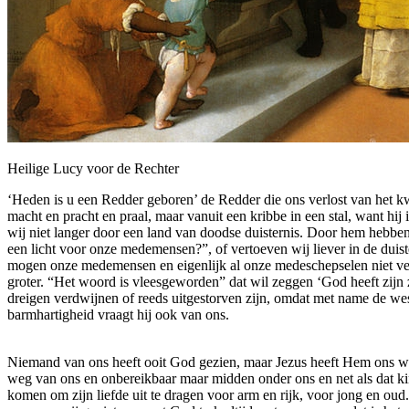
Heilige Lucy voor de Rechter
‘Heden is u een Redder geboren’ de Redder die ons verlost van het kwa
macht en pracht en praal, maar vanuit een kribbe in een stal, want hi
wij niet langer door een land van doodse duisternis. Door hem hebben 
een licht voor onze medemensen?”, of vertoeven wij liever in de duist
mogen onze medemensen en eigenlijk al onze medeschepselen niet ver
groter. “Het woord is vleesgeworden” dat wil zeggen ‘God heeft zijn zi
dreigen verdwijnen of reeds uitgestorven zijn, omdat met name de weste
barmhartigheid vraagt hij ook van ons.
Niemand van ons heeft ooit God gezien, maar Jezus heeft Hem ons wel
weg van ons en onbereikbaar maar midden onder ons en net als dat kind 
komen om zijn liefde uit te dragen voor arm en rijk, voor jong en oud