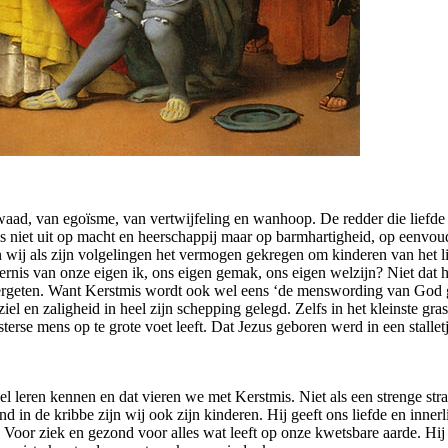
ad, van egoïsme, van vertwijfeling en wanhoop. De redder die liefde en
j is niet uit op macht en heerschappij maar op barmhartigheid, op eenv
wij als zijn volgelingen het vermogen gekregen om kinderen van het lic
ernis van onze eigen ik, ons eigen gemak, ons eigen welzijn? Niet dat h
geten. Want Kerstmis wordt ook wel eens ‘de menswording van God gen
el en zaligheid in heel zijn schepping gelegd. Zelfs in het kleinste gras
rse mens op te grote voet leeft. Dat Jezus geboren werd in een stalletje
 leren kennen en dat vieren we met Kerstmis. Niet als een strenge stra
in de kribbe zijn wij ook zijn kinderen. Hij geeft ons liefde en innerl
. Voor ziek en gezond voor alles wat leeft op onze kwetsbare aarde. Hij