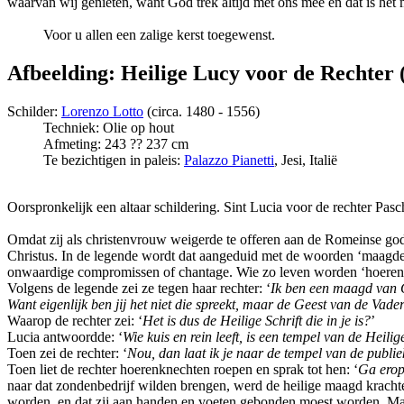
waarvan wij genieten, want God trek altijd met ons mee en dat is he
Voor u allen een zalige kerst toegewenst.
Afbeelding: Heilige Lucy voor de Rechter 
Schilder:
Lorenzo Lotto
(circa. 1480 - 1556)
Techniek: Olie op hout
Afmeting: 243 ?? 237 cm
Te bezichtigen in paleis:
Palazzo Pianetti
, Jesi, Italië
Oorspronkelijk een altaar schildering. Sint Lucia voor de rechter Pas
Omdat zij als christenvrouw weigerde te offeren aan de Romeinse gode
Christus. In de legende wordt dat aangeduid met de woorden ‘maagdelijk
onwaardige compromissen of chantage. Wie zo leven worden ‘hoere
Volgens de legende zei ze tegen haar rechter: ‘
Ik ben een maagd van Go
Want eigenlijk ben jij het niet die spreekt, maar de Geest van de Vader
Waarop de rechter zei: ‘
Het is dus de Heilige Schrift die in je is?
’
Lucia antwoordde: ‘
Wie kuis en rein leeft, is een tempel van de Heilig
Toen zei de rechter: ‘
Nou, dan laat ik je naar de tempel van de publie
Toen liet de rechter hoerenknechten roepen en sprak tot hen: ‘
Ga erop 
naar dat zondenbedrijf wilden brengen, werd de heilige maagd krachte
worden, en dat zij aan handen en voeten gebonden moest worden. Maar 