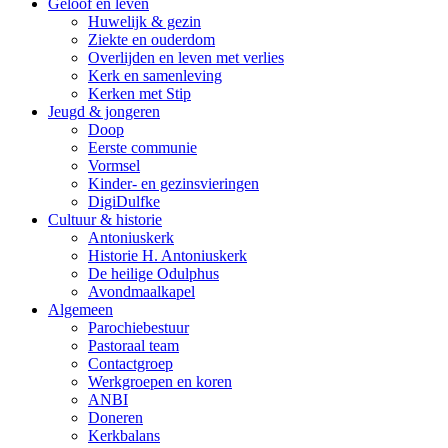
Geloof en leven
Huwelijk & gezin
Ziekte en ouderdom
Overlijden en leven met verlies
Kerk en samenleving
Kerken met Stip
Jeugd & jongeren
Doop
Eerste communie
Vormsel
Kinder- en gezinsvieringen
DigiDulfke
Cultuur & historie
Antoniuskerk
Historie H. Antoniuskerk
De heilige Odulphus
Avondmaalkapel
Algemeen
Parochiebestuur
Pastoraal team
Contactgroep
Werkgroepen en koren
ANBI
Doneren
Kerkbalans