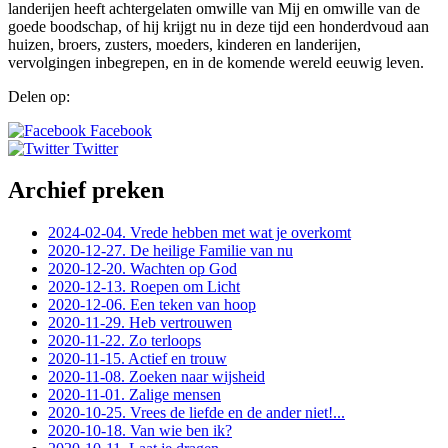
landerijen heeft achtergelaten omwille van Mij en omwille van de
goede boodschap, of hij krijgt nu in deze tijd een honderdvoud aan
huizen, broers, zusters, moeders, kinderen en landerijen,
vervolgingen inbegrepen, en in de komende wereld eeuwig leven.
Delen op:
Facebook
Twitter
Archief preken
2024-02-04. Vrede hebben met wat je overkomt
2020-12-27. De heilige Familie van nu
2020-12-20. Wachten op God
2020-12-13. Roepen om Licht
2020-12-06. Een teken van hoop
2020-11-29. Heb vertrouwen
2020-11-22. Zo terloops
2020-11-15. Actief en trouw
2020-11-08. Zoeken naar wijsheid
2020-11-01. Zalige mensen
2020-10-25. Vrees de liefde en de ander niet!...
2020-10-18. Van wie ben ik?