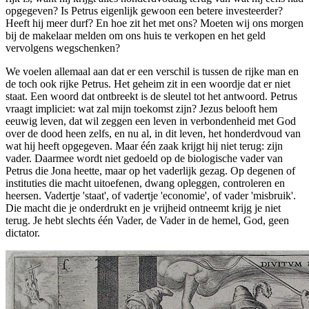
opgegeven? Is Petrus eigenlijk gewoon een betere investeerder?
Heeft hij meer durf? En hoe zit het met ons? Moeten wij ons morgen
bij de makelaar melden om ons huis te verkopen en het geld
vervolgens wegschenken?
We voelen allemaal aan dat er een verschil is tussen de rijke man en
de toch ook rijke Petrus. Het geheim zit in een woordje dat er niet
staat. Een woord dat ontbreekt is de sleutel tot het antwoord. Petrus
vraagt impliciet: wat zal mijn toekomst zijn? Jezus belooft hem
eeuwig leven, dat wil zeggen een leven in verbondenheid met God
over de dood heen zelfs, en nu al, in dit leven, het honderdvoud van
wat hij heeft opgegeven. Maar één zaak krijgt hij niet terug: zijn
vader. Daarmee wordt niet gedoeld op de biologische vader van
Petrus die Jona heette, maar op het vaderlijk gezag. Op degenen of
instituties die macht uitoefenen, dwang opleggen, controleren en
heersen. Vadertje 'staat', of vadertje 'economie', of vader 'misbruik'.
Die macht die je onderdrukt en je vrijheid ontneemt krijg je niet
terug. Je hebt slechts één Vader, de Vader in de hemel, God, geen
dictator.