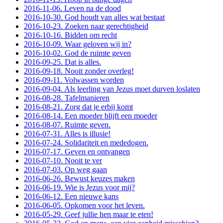
2016-11-06. Leven na de dood
2016-10-30. God houdt van alles wat bestaat
2016-10-23. Zoeken naar gerechtigheid
2016-10-16. Bidden om recht
2016-10-09. Waar geloven wij in?
2016-10-02. God de ruimte geven
2016-09-25. Dat is alles.
2016-09-18. Nooit zonder overleg!
2016-09-11. Volwassen worden
2016-09-04. Als leerling van Jezus moet durven loslaten
2016-08-28. Tafelmanieren
2016-08-21. Zorg dat je erbij komt
2016-08-14. Een moeder blijft een moeder
2016-08-07. Ruimte geven.
2016-07-31. Alles is illusie!
2016-07-24. Solidariteit en mededogen.
2016-07-17. Geven en ontvangen
2016-07-10. Nooit te ver
2016-07-03. Op weg gaan
2016-06-26. Bewust keuzes maken
2016-06-19. Wie is Jezus voor mij?
2016-06-12. Een nieuwe kans
2016-06-05. Opkomen voor het leven.
2016-05-29. Geef jullie hen maar te eten!