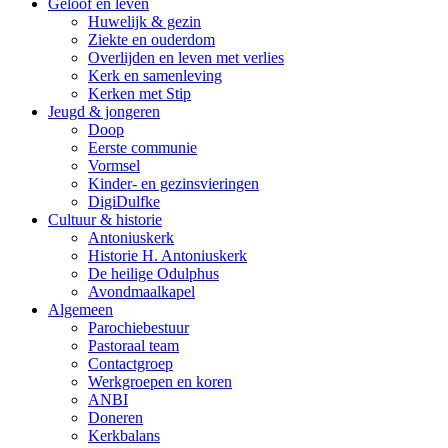
Geloof en leven
Huwelijk & gezin
Ziekte en ouderdom
Overlijden en leven met verlies
Kerk en samenleving
Kerken met Stip
Jeugd & jongeren
Doop
Eerste communie
Vormsel
Kinder- en gezinsvieringen
DigiDulfke
Cultuur & historie
Antoniuskerk
Historie H. Antoniuskerk
De heilige Odulphus
Avondmaalkapel
Algemeen
Parochiebestuur
Pastoraal team
Contactgroep
Werkgroepen en koren
ANBI
Doneren
Kerkbalans