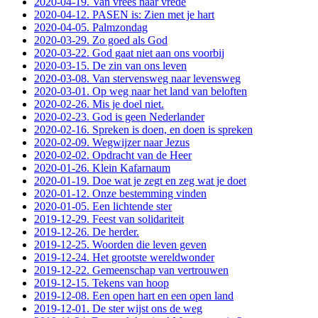
2020-04-19. Van vrees naar vrede
2020-04-12. PASEN is: Zien met je hart
2020-04-05. Palmzondag
2020-03-29. Zo goed als God
2020-03-22. God gaat niet aan ons voorbij
2020-03-15. De zin van ons leven
2020-03-08. Van stervensweg naar levensweg
2020-03-01. Op weg naar het land van beloften
2020-02-26. Mis je doel niet.
2020-02-23. God is geen Nederlander
2020-02-16. Spreken is doen, en doen is spreken
2020-02-09. Wegwijzer naar Jezus
2020-02-02. Opdracht van de Heer
2020-01-26. Klein Kafarnaum
2020-01-19. Doe wat je zegt en zeg wat je doet
2020-01-12. Onze bestemming vinden
2020-01-05. Een lichtende ster
2019-12-29. Feest van solidariteit
2019-12-26. De herder.
2019-12-25. Woorden die leven geven
2019-12-24. Het grootste wereldwonder
2019-12-22. Gemeenschap van vertrouwen
2019-12-15. Tekens van hoop
2019-12-08. Een open hart en een open land
2019-12-01. De ster wijst ons de weg