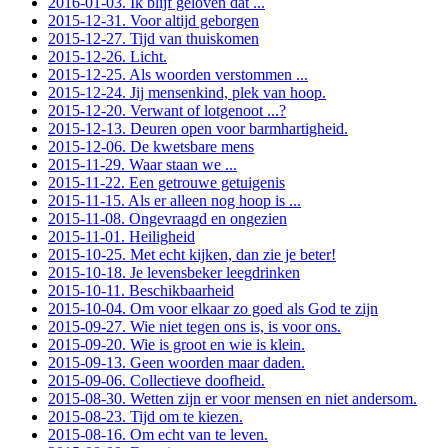
2016-01-03. Ik blijf geloven dat ...
2015-12-31. Voor altijd geborgen
2015-12-27. Tijd van thuiskomen
2015-12-26. Licht.
2015-12-25. Als woorden verstommen ...
2015-12-24. Jij mensenkind, plek van hoop.
2015-12-20. Verwant of lotgenoot ...?
2015-12-13. Deuren open voor barmhartigheid.
2015-12-06. De kwetsbare mens
2015-11-29. Waar staan we ...
2015-11-22. Een getrouwe getuigenis
2015-11-15. Als er alleen nog hoop is ...
2015-11-08. Ongevraagd en ongezien
2015-11-01. Heiligheid
2015-10-25. Met echt kijken, dan zie je beter!
2015-10-18. Je levensbeker leegdrinken
2015-10-11. Beschikbaarheid
2015-10-04. Om voor elkaar zo goed als God te zijn
2015-09-27. Wie niet tegen ons is, is voor ons.
2015-09-20. Wie is groot en wie is klein.
2015-09-13. Geen woorden maar daden.
2015-09-06. Collectieve doofheid.
2015-08-30. Wetten zijn er voor mensen en niet andersom.
2015-08-23. Tijd om te kiezen.
2015-08-16. Om echt van te leven.