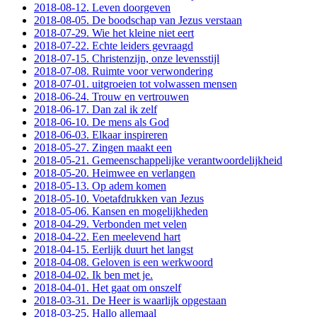
2018-08-12. Leven doorgeven
2018-08-05. De boodschap van Jezus verstaan
2018-07-29. Wie het kleine niet eert
2018-07-22. Echte leiders gevraagd
2018-07-15. Christenzijn, onze levensstijl
2018-07-08. Ruimte voor verwondering
2018-07-01. uitgroeien tot volwassen mensen
2018-06-24. Trouw en vertrouwen
2018-06-17. Dan zal ik zelf
2018-06-10. De mens als God
2018-06-03. Elkaar inspireren
2018-05-27. Zingen maakt een
2018-05-21. Gemeenschappelijke verantwoordelijkheid
2018-05-20. Heimwee en verlangen
2018-05-13. Op adem komen
2018-05-10. Voetafdrukken van Jezus
2018-05-06. Kansen en mogelijkheden
2018-04-29. Verbonden met velen
2018-04-22. Een meelevend hart
2018-04-15. Eerlijk duurt het langst
2018-04-08. Geloven is een werkwoord
2018-04-02. Ik ben met je.
2018-04-01. Het gaat om onszelf
2018-03-31. De Heer is waarlijk opgestaan
2018-03-25. Hallo allemaal