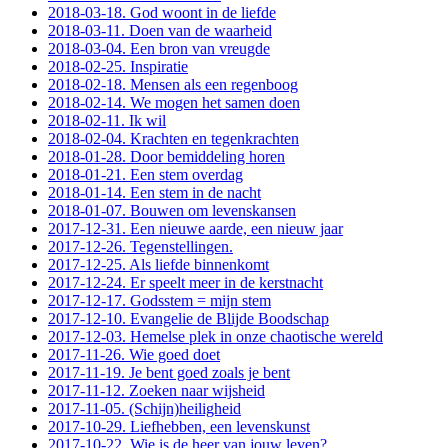
2018-03-18. God woont in de liefde
2018-03-11. Doen van de waarheid
2018-03-04. Een bron van vreugde
2018-02-25. Inspiratie
2018-02-18. Mensen als een regenboog
2018-02-14. We mogen het samen doen
2018-02-11. Ik wil
2018-02-04. Krachten en tegenkrachten
2018-01-28. Door bemiddeling horen
2018-01-21. Een stem overdag
2018-01-14. Een stem in de nacht
2018-01-07. Bouwen om levenskansen
2017-12-31. Een nieuwe aarde, een nieuw jaar
2017-12-26. Tegenstellingen.
2017-12-25. Als liefde binnenkomt
2017-12-24. Er speelt meer in de kerstnacht
2017-12-17. Godsstem = mijn stem
2017-12-10. Evangelie de Blijde Boodschap
2017-12-03. Hemelse plek in onze chaotische wereld
2017-11-26. Wie goed doet
2017-11-19. Je bent goed zoals je bent
2017-11-12. Zoeken naar wijsheid
2017-11-05. (Schijn)heiligheid
2017-10-29. Liefhebben, een levenskunst
2017-10-22. Wie is de heer van jouw leven?