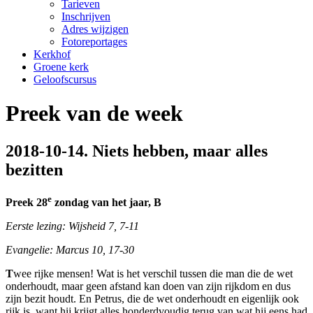
Tarieven
Inschrijven
Adres wijzigen
Fotoreportages
Kerkhof
Groene kerk
Geloofscursus
Preek van de week
2018-10-14. Niets hebben, maar alles
bezitten
e
Preek 28
zondag van het jaar, B
Eerste lezing: Wijsheid 7, 7-11
Evangelie: Marcus 10, 17-30
T
wee rijke mensen! Wat is het verschil tussen die man die de wet
onderhoudt, maar geen afstand kan doen van zijn rijkdom en dus
zijn bezit houdt. En Petrus, die de wet onderhoudt en eigenlijk ook
rijk is, want hij krijgt alles honderdvoudig terug van wat hij eens had