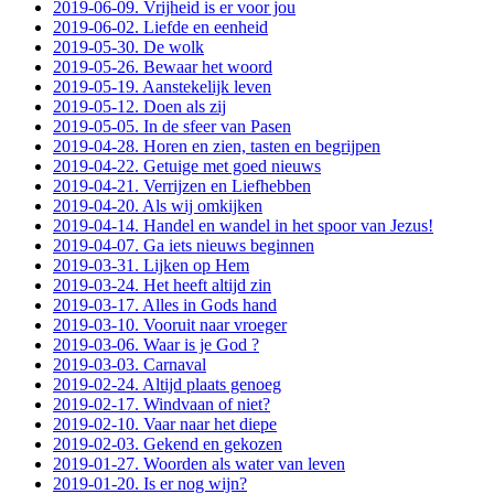
2019-06-09. Vrijheid is er voor jou
2019-06-02. Liefde en eenheid
2019-05-30. De wolk
2019-05-26. Bewaar het woord
2019-05-19. Aanstekelijk leven
2019-05-12. Doen als zij
2019-05-05. In de sfeer van Pasen
2019-04-28. Horen en zien, tasten en begrijpen
2019-04-22. Getuige met goed nieuws
2019-04-21. Verrijzen en Liefhebben
2019-04-20. Als wij omkijken
2019-04-14. Handel en wandel in het spoor van Jezus!
2019-04-07. Ga iets nieuws beginnen
2019-03-31. Lijken op Hem
2019-03-24. Het heeft altijd zin
2019-03-17. Alles in Gods hand
2019-03-10. Vooruit naar vroeger
2019-03-06. Waar is je God ?
2019-03-03. Carnaval
2019-02-24. Altijd plaats genoeg
2019-02-17. Windvaan of niet?
2019-02-10. Vaar naar het diepe
2019-02-03. Gekend en gekozen
2019-01-27. Woorden als water van leven
2019-01-20. Is er nog wijn?