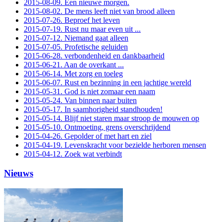
2015-08-09. Een nieuwe morgen.
2015-08-02. De mens leeft niet van brood alleen
2015-07-26. Beproef het leven
2015-07-19. Rust nu maar even uit ...
2015-07-12. Niemand gaat alleen
2015-07-05. Profetische geluiden
2015-06-28. verbondenheid en dankbaarheid
2015-06-21. Aan de overkant ...
2015-06-14. Met zorg en toeleg
2015-06-07. Rust en bezinning in een jachtige wereld
2015-05-31. God is niet zomaar een naam
2015-05-24. Van binnen naar buiten
2015-05-17. In saamhorigheid standhouden!
2015-05-14. Blijf niet staren maar stroop de mouwen op
2015-05-10. Ontmoeting, grens overschrijdend
2015-04-26. Gepolder of met hart en ziel
2015-04-19. Levenskracht voor bezielde herboren mensen
2015-04-12. Zoek wat verbindt
Nieuws