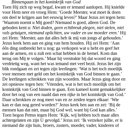
Binnengaan in het koninkrijk van God
Toen Hij zich op weg begaf, kwam er iemand aanlopen. Hij knielde
voor Hem neer en vroeg Hem: ‘Goede Meester, wat moet ik doen
om deel te krijgen aan het eeuwig leven?’ Maar Jezus zei tegen hem:
‘Waarom noemt u Mij goed? Niemand is goed, alleen God. De
geboden kent u:
Niet doden, geen echtbreuk plegen, niet stelen, niet
vals getuigen, niemand oplichten, uw vader en uw moeder eren
.’ Hij
zei Hem: ‘Meester, aan dat alles heb ik mij van jongs af gehouden.’
Jezus keek hem aan en ging van hem houden. Hij zei Hem: ‘Aan
één ding ontbreekt het u nog: ga verkopen wat u hebt en geef het
aan de armen, en u zult een schat hebben in de hemel. Kom dan
terug om Mij te volgen.’ Maar hij verstrakte bij dat woord en ging
verdrietig weg, want het was iemand met veel bezit. Jezus liet zijn
blik rondgaan en zei tegen zijn leerlingen: ‘Wat is het toch moeilijk
voor mensen met geld om het koninkrijk van God binnen te gaan.’
De leerlingen schrokken van zijn woorden. Maar Jezus ging door en
zei opnieuw tegen hen: ‘Vrienden, wat is het toch moeilijk om het
koninkrijk van God binnen te gaan. Een kameel komt gemakkelijker
door het oog van een naald dan een rijke in het koninkrijk van God.’
Daar schrokken ze nog meer van en ze zeiden tegen elkaar: ‘Wie
kan er dan nog gered worden?’ Jezus keek hen aan en zei: ‘Bij de
mensen kan dat niet, maar bij God wel, want bij God kan alles.’
Toen begon Petrus tegen Hem: ‘Kijk, wij hebben toch maar alles
achtergelaten en zijn U gevolgd.’ Jezus zei: ‘Ik verzeker jullie, er is
niemand die zijn huis, broers, zusters, moeder, vader, kinderen of