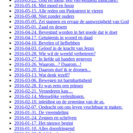
2016-05-22. God en mens, een vier-eenheid misschien?
2016-05-16. Met moed en hoop
2016-05-15. Alle reden om Pinksteren te vieren
2016-05-08. Niet zonder ouders
2016-05-05. Zet stappen en ervaar de aanwezigheid van God
2016-05-01. Zaad en desem
2016-04-24. Bevestigd worden in het goede dat je doet
2016-04-17. Getuigenis in woord en daad
2016-04-10. Bevelen of liefhebben
2016-04-03. Geloof in de kracht van Jezus
2016-03-28. Wie wil de wereld verbeteren?
2016-03-27. In liefde uit handen gegeven
2016-03-26. Waarom...? Daarom...!
2016-03-20. Daarom durf ik te dromen...
2016-03-13. Wat denk jezelf?
2016-03-06. Bewegen tot barmhartigheid
2016-02-28. Er was eens een prinses
2016-02-21. Veranderen kan....
2016-02-14. Menselijke verleidingen.
2016-02-10. inleiding op de zegening van de as.
2016-02-07. Opdracht om ons leven vruchtbaar te maken.
2016-01-31. De vreemdeling
2016-01-24. Zeggen en schrijven
2016-01-17. Het nieuwe begint
2016-01-10. Alles doordringend