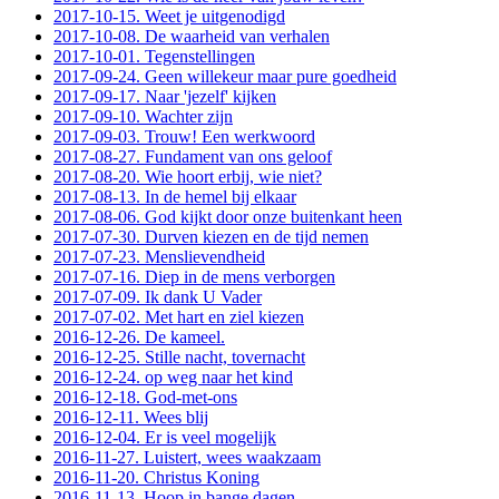
2017-10-15. Weet je uitgenodigd
2017-10-08. De waarheid van verhalen
2017-10-01. Tegenstellingen
2017-09-24. Geen willekeur maar pure goedheid
2017-09-17. Naar 'jezelf' kijken
2017-09-10. Wachter zijn
2017-09-03. Trouw! Een werkwoord
2017-08-27. Fundament van ons geloof
2017-08-20. Wie hoort erbij, wie niet?
2017-08-13. In de hemel bij elkaar
2017-08-06. God kijkt door onze buitenkant heen
2017-07-30. Durven kiezen en de tijd nemen
2017-07-23. Menslievendheid
2017-07-16. Diep in de mens verborgen
2017-07-09. Ik dank U Vader
2017-07-02. Met hart en ziel kiezen
2016-12-26. De kameel.
2016-12-25. Stille nacht, tovernacht
2016-12-24. op weg naar het kind
2016-12-18. God-met-ons
2016-12-11. Wees blij
2016-12-04. Er is veel mogelijk
2016-11-27. Luistert, wees waakzaam
2016-11-20. Christus Koning
2016-11-13. Hoop in bange dagen