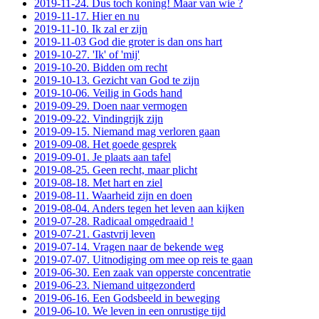
2019-11-24. Dus toch koning! Maar van wie ?
2019-11-17. Hier en nu
2019-11-10. Ik zal er zijn
2019-11-03 God die groter is dan ons hart
2019-10-27. 'Ik' of 'mij'
2019-10-20. Bidden om recht
2019-10-13. Gezicht van God te zijn
2019-10-06. Veilig in Gods hand
2019-09-29. Doen naar vermogen
2019-09-22. Vindingrijk zijn
2019-09-15. Niemand mag verloren gaan
2019-09-08. Het goede gesprek
2019-09-01. Je plaats aan tafel
2019-08-25. Geen recht, maar plicht
2019-08-18. Met hart en ziel
2019-08-11. Waarheid zijn en doen
2019-08-04. Anders tegen het leven aan kijken
2019-07-28. Radicaal omgedraaid !
2019-07-21. Gastvrij leven
2019-07-14. Vragen naar de bekende weg
2019-07-07. Uitnodiging om mee op reis te gaan
2019-06-30. Een zaak van opperste concentratie
2019-06-23. Niemand uitgezonderd
2019-06-16. Een Godsbeeld in beweging
2019-06-10. We leven in een onrustige tijd