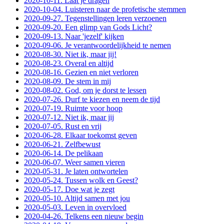
2020-10-11. Laat je dragen
2020-10-04. Luisteren naar de profetische stemmen
2020-09-27. Tegenstellingen leren verzoenen
2020-09-20. Een glimp van Gods Licht?
2020-09-13. Naar 'jezelf' kijken
2020-09-06. Je verantwoordelijkheid te nemen
2020-08-30. Niet ik, maar jij!
2020-08-23. Overal en altijd
2020-08-16. Gezien en niet verloren
2020-08-09. De stem in mij
2020-08-02. God, om je dorst te lessen
2020-07-26. Durf te kiezen en neem de tijd
2020-07-19. Ruimte voor hoop
2020-07-12. Niet ik, maar jij
2020-07-05. Rust en vrij
2020-06-28. Elkaar toekomst geven
2020-06-21. Zelfbewust
2020-06-14. De pelikaan
2020-06-07. Weer samen vieren
2020-05-31. Je laten ontwortelen
2020-05-24. Tussen wolk en Geest?
2020-05-17. Doe wat je zegt
2020-05-10. Altijd samen met jou
2020-05-03. Leven in overvloed
2020-04-26. Telkens een nieuw begin