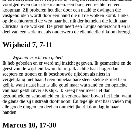
voortgedreven door drie mannen: een boer, een rechter en een
koopman. Zij proberen het dier door een naald te dwingen die
vastgehouden wordt door een hand die uit de wolken komt. Links
op de achtergrond de weg naar het rijk der hemelen die leidt naar
Christus in de wolken. De prent heeft een Latijns onderschrift en is
deel van een serie met als onderwerp de ellende die rijkdom brengt.
Wijsheid 7, 7-11
Wijsheid vrucht van gebed
Ik heb gebeden en er werd mij inzicht gegeven. Ik gesmeekte en de
geest van de wijsheid kwam tot mij. Ik achtte haar hoger dan
scepters en tronen en ik beschouwde rijkdom als niets in
vergelijking met haar. Geen onbetaalbare steen stelde ik met haar
gelijk, want naast haar is alle goud maar wat zand en ten opzichte
van haar geldt zilver als slijk. Ik kreeg haar meer lief dan
gezondheid en schoonheid en ik verkoos haar boven het licht, want
de glans die zij uitstraalt dooft nooit. En tegelijk met haar vielen mij
alle goede dingen ten deel en onmetelijke rijkdom lag in haar
handen.
Marcus 10, 17-30