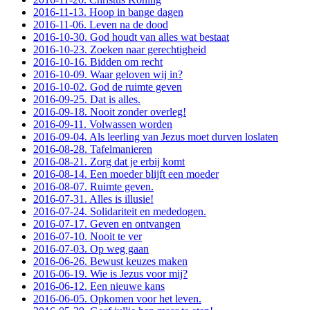
2016-11-13. Hoop in bange dagen
2016-11-06. Leven na de dood
2016-10-30. God houdt van alles wat bestaat
2016-10-23. Zoeken naar gerechtigheid
2016-10-16. Bidden om recht
2016-10-09. Waar geloven wij in?
2016-10-02. God de ruimte geven
2016-09-25. Dat is alles.
2016-09-18. Nooit zonder overleg!
2016-09-11. Volwassen worden
2016-09-04. Als leerling van Jezus moet durven loslaten
2016-08-28. Tafelmanieren
2016-08-21. Zorg dat je erbij komt
2016-08-14. Een moeder blijft een moeder
2016-08-07. Ruimte geven.
2016-07-31. Alles is illusie!
2016-07-24. Solidariteit en mededogen.
2016-07-17. Geven en ontvangen
2016-07-10. Nooit te ver
2016-07-03. Op weg gaan
2016-06-26. Bewust keuzes maken
2016-06-19. Wie is Jezus voor mij?
2016-06-12. Een nieuwe kans
2016-06-05. Opkomen voor het leven.