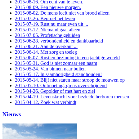
2015-08-16. Om echt van te leven.
2015-08-09. Een nieuwe morgen.
2015-08-02. De mens leeft niet van brood alleen
2015-07-26. Beproef het leven
2015-07-19. Rust nu maar even uit ...
2015-07-12. Niemand gaat alleen
2015-07-05. Profetische geluiden
2015-06-28. verbondenheid en dankbaarheid
2015-06-21. Aan de overkant ...
2015-06-14. Met zorg en toeleg
2015-06-07. Rust en bezinning in een jachtige wereld
2015-05-31. God is niet zomaar een naam
2015-05-24. Van binnen naar buiten
2015-05-17. In saamhorigheid standhouden!
2015-05-14. Blijf niet staren maar stroop de mouwen op
2015-05-10. Ontmoeting, grens overschrijdend
2015-04-26. Gepolder of met hart en ziel
2015-04-19. Levenskracht voor bezielde herboren mensen
2015-04-12. Zoek wat verbindt
Nieuws