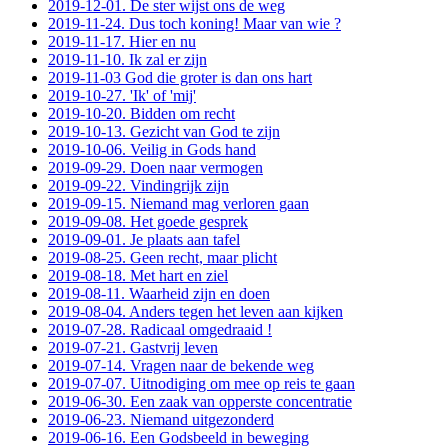
2019-12-01. De ster wijst ons de weg
2019-11-24. Dus toch koning! Maar van wie ?
2019-11-17. Hier en nu
2019-11-10. Ik zal er zijn
2019-11-03 God die groter is dan ons hart
2019-10-27. 'Ik' of 'mij'
2019-10-20. Bidden om recht
2019-10-13. Gezicht van God te zijn
2019-10-06. Veilig in Gods hand
2019-09-29. Doen naar vermogen
2019-09-22. Vindingrijk zijn
2019-09-15. Niemand mag verloren gaan
2019-09-08. Het goede gesprek
2019-09-01. Je plaats aan tafel
2019-08-25. Geen recht, maar plicht
2019-08-18. Met hart en ziel
2019-08-11. Waarheid zijn en doen
2019-08-04. Anders tegen het leven aan kijken
2019-07-28. Radicaal omgedraaid !
2019-07-21. Gastvrij leven
2019-07-14. Vragen naar de bekende weg
2019-07-07. Uitnodiging om mee op reis te gaan
2019-06-30. Een zaak van opperste concentratie
2019-06-23. Niemand uitgezonderd
2019-06-16. Een Godsbeeld in beweging