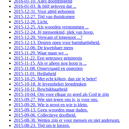
2016-01-10. Alles doordringend
2016-01-03. Ik blijf geloven dat ...
2015-12-31. Voor altijd geborgen
2015-12-27. Tijd van thuiskomen
2015-12-26. Licht.
2015-12-25. Als woorden verstommen ...
2015-12-24. Jij mensenkind, plek van hoop.
2015-12-20. Verwant of lotgenoot ...?
2015-12-13. Deuren open voor barmhartigheid.
2015-12-06. De kwetsbare mens
2015-11-29. Waar staan we ...
2015-11-22. Een getrouwe getuigenis
2015-11-15. Als er alleen nog hoop is ...
2015-11-08. Ongevraagd en ongezien
2015-11-01. Heiligheid
2015-10-25. Met echt kijken, dan zie je beter!
2015-10-18. Je levensbeker leegdrinken
2015-10-11. Beschikbaarheid
2015-10-04. Om voor elkaar zo goed als God te zijn
2015-09-27. Wie niet tegen ons is, is voor ons.
2015-09-20. Wie is groot en wie is klein.
2015-09-13. Geen woorden maar daden.
2015-09-06. Collectieve doofheid.
2015-08-30. Wetten zijn er voor mensen en niet andersom.
2015-08-23. Tijd om te kiezen.