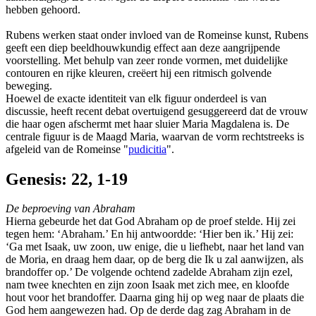
hebben gehoord.
Rubens werken staat onder invloed van de Romeinse kunst, Rubens
geeft een diep beeldhouwkundig effect aan deze aangrijpende
voorstelling. Met behulp van zeer ronde vormen, met duidelijke
contouren en rijke kleuren, creëert hij een ritmisch golvende
beweging.
Hoewel de exacte identiteit van elk figuur onderdeel is van
discussie, heeft recent debat overtuigend gesuggereerd dat de vrouw
die haar ogen afschermt met haar sluier Maria Magdalena is. De
centrale figuur is de Maagd Maria, waarvan de vorm rechtstreeks is
afgeleid van de Romeinse "
pudicitia
".
Genesis: 22, 1-19
De beproeving van Abraham
Hierna gebeurde het dat God Abraham op de proef stelde. Hij zei
tegen hem: ‘Abraham.’ En hij antwoordde: ‘Hier ben ik.’ Hij zei:
‘Ga met Isaak, uw zoon, uw enige, die u liefhebt, naar het land van
de Moria, en draag hem daar, op de berg die Ik u zal aanwijzen, als
brandoffer op.’ De volgende ochtend zadelde Abraham zijn ezel,
nam twee knechten en zijn zoon Isaak met zich mee, en kloofde
hout voor het brandoffer. Daarna ging hij op weg naar de plaats die
God hem aangewezen had. Op de derde dag zag Abraham in de