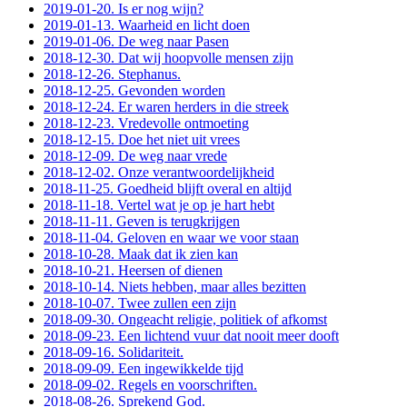
2019-01-20. Is er nog wijn?
2019-01-13. Waarheid en licht doen
2019-01-06. De weg naar Pasen
2018-12-30. Dat wij hoopvolle mensen zijn
2018-12-26. Stephanus.
2018-12-25. Gevonden worden
2018-12-24. Er waren herders in die streek
2018-12-23. Vredevolle ontmoeting
2018-12-15. Doe het niet uit vrees
2018-12-09. De weg naar vrede
2018-12-02. Onze verantwoordelijkheid
2018-11-25. Goedheid blijft overal en altijd
2018-11-18. Vertel wat je op je hart hebt
2018-11-11. Geven is terugkrijgen
2018-11-04. Geloven en waar we voor staan
2018-10-28. Maak dat ik zien kan
2018-10-21. Heersen of dienen
2018-10-14. Niets hebben, maar alles bezitten
2018-10-07. Twee zullen een zijn
2018-09-30. Ongeacht religie, politiek of afkomst
2018-09-23. Een lichtend vuur dat nooit meer dooft
2018-09-16. Solidariteit.
2018-09-09. Een ingewikkelde tijd
2018-09-02. Regels en voorschriften.
2018-08-26. Sprekend God.