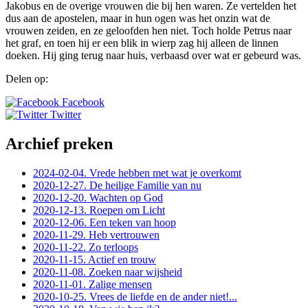
Jakobus en de overige vrouwen die bij hen waren. Ze vertelden het
dus aan de apostelen, maar in hun ogen was het onzin wat de
vrouwen zeiden, en ze geloofden hen niet. Toch holde Petrus naar
het graf, en toen hij er een blik in wierp zag hij alleen de linnen
doeken. Hij ging terug naar huis, verbaasd over wat er gebeurd was.
Delen op:
Facebook
Twitter
Archief preken
2024-02-04. Vrede hebben met wat je overkomt
2020-12-27. De heilige Familie van nu
2020-12-20. Wachten op God
2020-12-13. Roepen om Licht
2020-12-06. Een teken van hoop
2020-11-29. Heb vertrouwen
2020-11-22. Zo terloops
2020-11-15. Actief en trouw
2020-11-08. Zoeken naar wijsheid
2020-11-01. Zalige mensen
2020-10-25. Vrees de liefde en de ander niet!...