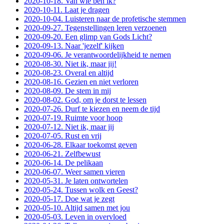
2020-10-18. Van wie ben ik?
2020-10-11. Laat je dragen
2020-10-04. Luisteren naar de profetische stemmen
2020-09-27. Tegenstellingen leren verzoenen
2020-09-20. Een glimp van Gods Licht?
2020-09-13. Naar 'jezelf' kijken
2020-09-06. Je verantwoordelijkheid te nemen
2020-08-30. Niet ik, maar jij!
2020-08-23. Overal en altijd
2020-08-16. Gezien en niet verloren
2020-08-09. De stem in mij
2020-08-02. God, om je dorst te lessen
2020-07-26. Durf te kiezen en neem de tijd
2020-07-19. Ruimte voor hoop
2020-07-12. Niet ik, maar jij
2020-07-05. Rust en vrij
2020-06-28. Elkaar toekomst geven
2020-06-21. Zelfbewust
2020-06-14. De pelikaan
2020-06-07. Weer samen vieren
2020-05-31. Je laten ontwortelen
2020-05-24. Tussen wolk en Geest?
2020-05-17. Doe wat je zegt
2020-05-10. Altijd samen met jou
2020-05-03. Leven in overvloed