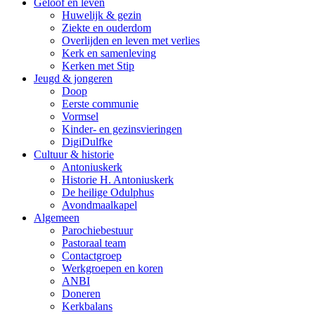
Geloof en leven
Huwelijk & gezin
Ziekte en ouderdom
Overlijden en leven met verlies
Kerk en samenleving
Kerken met Stip
Jeugd & jongeren
Doop
Eerste communie
Vormsel
Kinder- en gezinsvieringen
DigiDulfke
Cultuur & historie
Antoniuskerk
Historie H. Antoniuskerk
De heilige Odulphus
Avondmaalkapel
Algemeen
Parochiebestuur
Pastoraal team
Contactgroep
Werkgroepen en koren
ANBI
Doneren
Kerkbalans