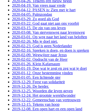
2020-04-26. Telkens een nieuw begin
2020-04-19. Van vrees naar vrede
2020-04-12. PASEN is: Zien met je hart
2020-04-05. Palmzondag
2020-03-29. Zo goed als God
2020-03-22. God gaat niet aan ons voorbij
2020-03-15. De zin van ons leven
2020-03-08. Van stervensweg naar levensweg
2020-03-01. Op weg naar het land van beloften
2020-02-26. Mis je doel niet.
2020-02-23. God is geen Nederlander
2020-02-16. Spreken is doen, en doen is spreken
2020-02-09. Wegwijzer naar Jezus
2020-02-02. Opdracht van de Heer
2020-01-26. Klein Kafarnaum
2020-01-19. Doe wat je zegt en zeg wat je doet
2020-01-12. Onze bestemming vinden
2020-01-05. Een lichtende ster
2019-12-29. Feest van solidariteit
2019-12-26. De herder.
2019-12-25. Woorden die leven geven
2019-12-24. Het grootste wereldwonder
2019-12-22. Gemeenschap van vertrouwen
2019-12-15. Tekens van hoop
2019-12-08. Een open hart en een open land