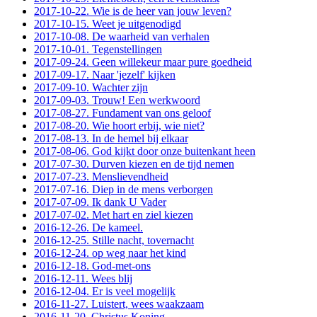
2017-10-22. Wie is de heer van jouw leven?
2017-10-15. Weet je uitgenodigd
2017-10-08. De waarheid van verhalen
2017-10-01. Tegenstellingen
2017-09-24. Geen willekeur maar pure goedheid
2017-09-17. Naar 'jezelf' kijken
2017-09-10. Wachter zijn
2017-09-03. Trouw! Een werkwoord
2017-08-27. Fundament van ons geloof
2017-08-20. Wie hoort erbij, wie niet?
2017-08-13. In de hemel bij elkaar
2017-08-06. God kijkt door onze buitenkant heen
2017-07-30. Durven kiezen en de tijd nemen
2017-07-23. Menslievendheid
2017-07-16. Diep in de mens verborgen
2017-07-09. Ik dank U Vader
2017-07-02. Met hart en ziel kiezen
2016-12-26. De kameel.
2016-12-25. Stille nacht, tovernacht
2016-12-24. op weg naar het kind
2016-12-18. God-met-ons
2016-12-11. Wees blij
2016-12-04. Er is veel mogelijk
2016-11-27. Luistert, wees waakzaam
2016-11-20. Christus Koning