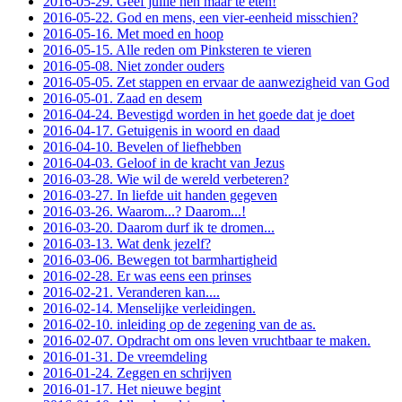
2016-05-29. Geef jullie hen maar te eten!
2016-05-22. God en mens, een vier-eenheid misschien?
2016-05-16. Met moed en hoop
2016-05-15. Alle reden om Pinksteren te vieren
2016-05-08. Niet zonder ouders
2016-05-05. Zet stappen en ervaar de aanwezigheid van God
2016-05-01. Zaad en desem
2016-04-24. Bevestigd worden in het goede dat je doet
2016-04-17. Getuigenis in woord en daad
2016-04-10. Bevelen of liefhebben
2016-04-03. Geloof in de kracht van Jezus
2016-03-28. Wie wil de wereld verbeteren?
2016-03-27. In liefde uit handen gegeven
2016-03-26. Waarom...? Daarom...!
2016-03-20. Daarom durf ik te dromen...
2016-03-13. Wat denk jezelf?
2016-03-06. Bewegen tot barmhartigheid
2016-02-28. Er was eens een prinses
2016-02-21. Veranderen kan....
2016-02-14. Menselijke verleidingen.
2016-02-10. inleiding op de zegening van de as.
2016-02-07. Opdracht om ons leven vruchtbaar te maken.
2016-01-31. De vreemdeling
2016-01-24. Zeggen en schrijven
2016-01-17. Het nieuwe begint