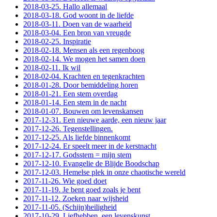
2018-03-25. Hallo allemaal
2018-03-18. God woont in de liefde
2018-03-11. Doen van de waarheid
2018-03-04. Een bron van vreugde
2018-02-25. Inspiratie
2018-02-18. Mensen als een regenboog
2018-02-14. We mogen het samen doen
2018-02-11. Ik wil
2018-02-04. Krachten en tegenkrachten
2018-01-28. Door bemiddeling horen
2018-01-21. Een stem overdag
2018-01-14. Een stem in de nacht
2018-01-07. Bouwen om levenskansen
2017-12-31. Een nieuwe aarde, een nieuw jaar
2017-12-26. Tegenstellingen.
2017-12-25. Als liefde binnenkomt
2017-12-24. Er speelt meer in de kerstnacht
2017-12-17. Godsstem = mijn stem
2017-12-10. Evangelie de Blijde Boodschap
2017-12-03. Hemelse plek in onze chaotische wereld
2017-11-26. Wie goed doet
2017-11-19. Je bent goed zoals je bent
2017-11-12. Zoeken naar wijsheid
2017-11-05. (Schijn)heiligheid
2017-10-29. Liefhebben, een levenskunst