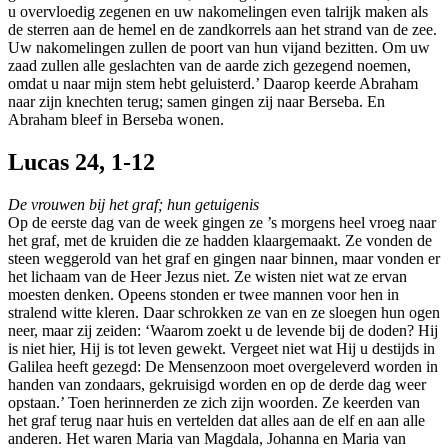
u overvloedig zegenen en uw nakomelingen even talrijk maken als
de sterren aan de hemel en de zandkorrels aan het strand van de zee.
Uw nakomelingen zullen de poort van hun vijand bezitten. Om uw
zaad zullen alle geslachten van de aarde zich gezegend noemen,
omdat u naar mijn stem hebt geluisterd.’ Daarop keerde Abraham
naar zijn knechten terug; samen gingen zij naar Berseba. En
Abraham bleef in Berseba wonen.
Lucas 24, 1-12
De vrouwen bij het graf; hun getuigenis
Op de eerste dag van de week gingen ze ’s morgens heel vroeg naar
het graf, met de kruiden die ze hadden klaargemaakt. Ze vonden de
steen weggerold van het graf en gingen naar binnen, maar vonden er
het lichaam van de Heer Jezus niet. Ze wisten niet wat ze ervan
moesten denken. Opeens stonden er twee mannen voor hen in
stralend witte kleren. Daar schrokken ze van en ze sloegen hun ogen
neer, maar zij zeiden: ‘Waarom zoekt u de levende bij de doden? Hij
is niet hier, Hij is tot leven gewekt. Vergeet niet wat Hij u destijds in
Galilea heeft gezegd: De Mensenzoon moet overgeleverd worden in
handen van zondaars, gekruisigd worden en op de derde dag weer
opstaan.’ Toen herinnerden ze zich zijn woorden. Ze keerden van
het graf terug naar huis en vertelden dat alles aan de elf en aan alle
anderen. Het waren Maria van Magdala, Johanna en Maria van