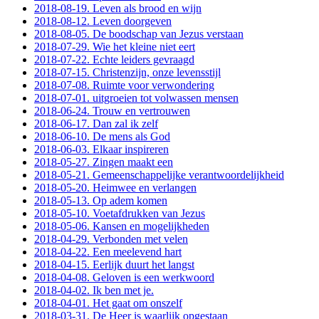
2018-08-19. Leven als brood en wijn
2018-08-12. Leven doorgeven
2018-08-05. De boodschap van Jezus verstaan
2018-07-29. Wie het kleine niet eert
2018-07-22. Echte leiders gevraagd
2018-07-15. Christenzijn, onze levensstijl
2018-07-08. Ruimte voor verwondering
2018-07-01. uitgroeien tot volwassen mensen
2018-06-24. Trouw en vertrouwen
2018-06-17. Dan zal ik zelf
2018-06-10. De mens als God
2018-06-03. Elkaar inspireren
2018-05-27. Zingen maakt een
2018-05-21. Gemeenschappelijke verantwoordelijkheid
2018-05-20. Heimwee en verlangen
2018-05-13. Op adem komen
2018-05-10. Voetafdrukken van Jezus
2018-05-06. Kansen en mogelijkheden
2018-04-29. Verbonden met velen
2018-04-22. Een meelevend hart
2018-04-15. Eerlijk duurt het langst
2018-04-08. Geloven is een werkwoord
2018-04-02. Ik ben met je.
2018-04-01. Het gaat om onszelf
2018-03-31. De Heer is waarlijk opgestaan