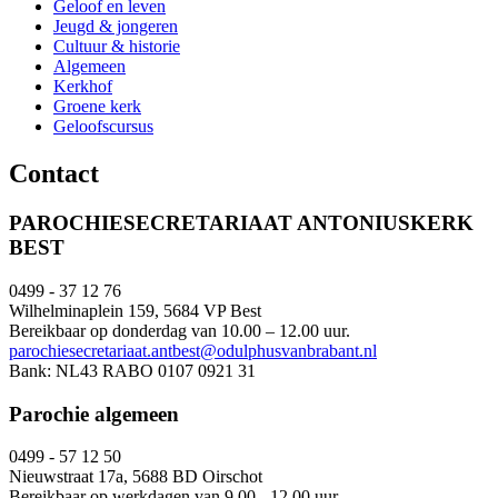
Geloof en leven
Jeugd & jongeren
Cultuur & historie
Algemeen
Kerkhof
Groene kerk
Geloofscursus
Contact
PAROCHIESECRETARIAAT ANTONIUSKERK
BEST
0499 - 37 12 76
Wilhelminaplein 159, 5684 VP Best
Bereikbaar op donderdag van 10.00 – 12.00 uur.
parochiesecretariaat.antbest@odulphusvanbrabant.nl
Bank: NL43 RABO 0107 0921 31
Parochie algemeen
0499 - 57 12 50
Nieuwstraat 17a, 5688 BD Oirschot
Bereikbaar op werkdagen van 9.00 - 12.00 uur