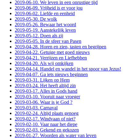
2019-06-10. We leven in een onrustige tijd
2019-06-09. Vrijheid is er voor jou
2019-06-02. Liefde en eenheid
2019-05-30. De wolk
2019-05-26. Bewaar het woord
2019-05-19. Aanstekelijk leven
2019-05-12. Doen als zij
2019-05-05. In de sfeer van Pasen
2019-04-28. Horen en zien, tasten en begrijpen
2019-04-22. Getuige met goed nieuws
2019-04-21. Verrijzen en Liefhebben
2019-04-20. Als wij omkijken
2019-04-14. Handel en wandel in het spoor van Jezus!
2019-04-07. Ga iets nieuws beginnen
2019-03-31. Lijken op Hem
2019-03-24. Het heeft altijd zin
2019-03-17. Alles in Gods hand
2019-03-10. Vooruit naar vroeger
2019-03-06. Waar is je God ?
2019-03-03. Carnaval
2019-02-24. Altijd plaats genoeg
2019-02-17. Windvaan of niet?
2019-02-10. Vaar naar het diepe
2019-02-03. Gekend en gekozen
2019-01-27. Woorden als water van leven