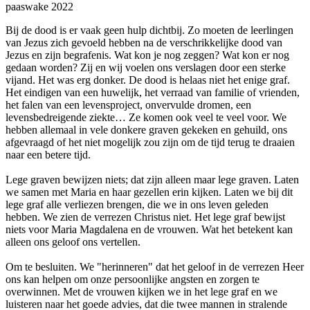
paaswake 2022
Bij de dood is er vaak geen hulp dichtbij. Zo moeten de leerlingen
van Jezus zich gevoeld hebben na de verschrikkelijke dood van
Jezus en zijn begrafenis. Wat kon je nog zeggen? Wat kon er nog
gedaan worden? Zij en wij voelen ons verslagen door een sterke
vijand. Het was erg donker. De dood is helaas niet het enige graf.
Het eindigen van een huwelijk, het verraad van familie of vrienden,
het falen van een levensproject, onvervulde dromen, een
levensbedreigende ziekte… Ze komen ook veel te veel voor. We
hebben allemaal in vele donkere graven gekeken en gehuild, ons
afgevraagd of het niet mogelijk zou zijn om de tijd terug te draaien
naar een betere tijd.
Lege graven bewijzen niets; dat zijn alleen maar lege graven. Laten
we samen met Maria en haar gezellen erin kijken. Laten we bij dit
lege graf alle verliezen brengen, die we in ons leven geleden
hebben. We zien de verrezen Christus niet. Het lege graf bewijst
niets voor Maria Magdalena en de vrouwen. Wat het betekent kan
alleen ons geloof ons vertellen.
Om te besluiten. We "herinneren" dat het geloof in de verrezen Heer
ons kan helpen om onze persoonlijke angsten en zorgen te
overwinnen. Met de vrouwen kijken we in het lege graf en we
luisteren naar het goede advies, dat die twee mannen in stralende