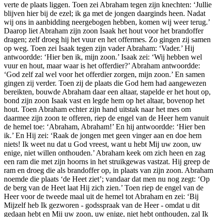
verte de plaats liggen. Toen zei Abraham tegen zijn knechten: ‘Jullie
blijven hier bij de ezel; ik ga met de jongen daarginds heen. Nadat
wij ons in aanbidding neergebogen hebben, komen wij weer terug.’
Daarop liet Abraham zijn zoon Isaak het hout voor het brandoffer
dragen; zelf droeg hij het vuur en het offermes. Zo gingen zij samen
op weg. Toen zei Isaak tegen zijn vader Abraham: ‘Vader.’ Hij
antwoordde: ‘Hier ben ik, mijn zoon.’ Isaak zei: ‘Wij hebben wel
vuur en hout, maar waar is het offerdier?’ Abraham antwoordde:
‘God zelf zal wel voor het offerdier zorgen, mijn zoon.’ En samen
gingen zij verder. Toen zij de plaats die God hem had aangewezen
bereikten, bouwde Abraham daar een altaar, stapelde er het hout op,
bond zijn zoon Isaak vast en legde hem op het altaar, bovenop het
hout. Toen Abraham echter zijn hand uitstak naar het mes om
daarmee zijn zoon te offeren, riep de engel van de Heer hem vanuit
de hemel toe: ‘Abraham, Abraham!’ En hij antwoordde: ‘Hier ben
ik.’ En Hij zei: ‘Raak de jongen met geen vinger aan en doe hem
niets! Ik weet nu dat u God vreest, want u hebt Mij uw zoon, uw
enige, niet willen onthouden.’ Abraham keek om zich heen en zag
een ram die met zijn hoorns in het struikgewas vastzat. Hij greep de
ram en droeg die als brandoffer op, in plaats van zijn zoon. Abraham
noemde die plaats ‘de Heet ziet’; vandaar dat men nu nog zegt: ‘Op
de berg van de Heet laat Hij zich zien.’ Toen riep de engel van de
Heer voor de tweede maal uit de hemel tot Abraham en zei: ‘Bij
Mijzelf heb Ik gezworen - godsspraak van de Heer - omdat u dit
gedaan hebt en Mij uw zoon, uw enige, niet hebt onthouden, zal Ik