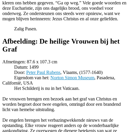
kleren ons hebben gegeven. “Ga op weg.” Vele goede woorden en
deze Eucharistie, zijn ons dagelijks brood, ons voedsel voor
onderweg. Ze ondersteunen ons steeds weer opnieuw, want we
mogen blijven herinneren: Jezus Christus en al onze geliefden.
Zalig Pasen.
Afbeelding: De heilige Vrouwen bij het
Graf
Afmetingen: 87.6 x 107.3 cm
Datum: 1499
Door:
Peter Paul Rubens
, Vlaams, (1577-1640)
Eigendom van het:
Norton Simon Museum
, Pasadena,
Californië, USA
Het Schilderij is nu in het Vaticaan.
De vrouwen brengen een bezoek aan het graf van Christus en
worden begroet door twee engelen, omringd door een brandend
licht van hemelse uitstraling.
De engelen brengen het verbazingwekkende nieuws van de
opstanding. Elke vrouw reageert anders op de wonderbaarlijke
aankondiging. Ze overwegen de diepere betekenis van wat ze