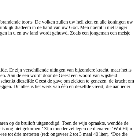
 een brandende toorts. De volken zullen uw heil zien en alle koningen uw
koninklijk diadeem in de hand van uw God. Men noemt u niet langer
hagen in u en uw land wordt gehuwd. Zoals een jongeman een meisje
de. Er zijn verschillende uitingen van bijzondere kracht, maar het is
allen. Aan de een wordt door de Geest een woord van wijsheid
 schenkt diezelfde Geest de gave om ziekten te genezen, de kracht om
ggen. Dit alles is het werk van één en dezelfde Geest, die aan ieder
aren op de bruiloft uitgenodigd. Toen de wijn opraakte, wendde de
is nog niet gekomen.’ Zijn moeder zei tegen de dienaren: ‘Wat Hij u
 tot drie metreten (red: ongeveer 2 tot 3 maal 40 liter). ‘Doe die