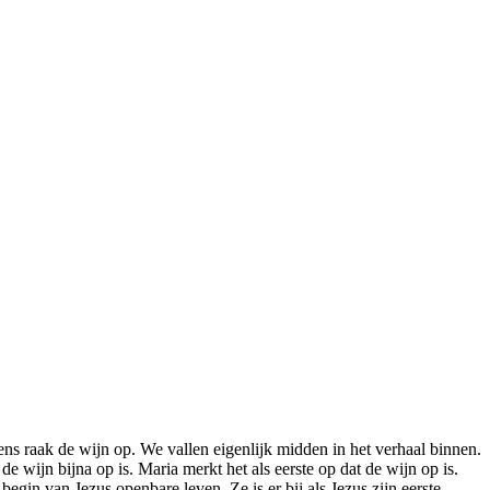
ens raak de wijn op. We vallen eigenlijk midden in het verhaal binnen.
 wijn bijna op is. Maria merkt het als eerste op dat de wijn op is.
 begin van Jezus openbare leven. Ze is er bij als Jezus zijn eerste