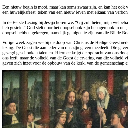
Een nieuw begin is mooi, maar kan soms zwaar zijn, en kan het ook
een huwelijksfeest, teken van een nieuw leven met elkaar, van verbon
In de Eerste Lezing bij Jesaja horen we: “Gij zult heten, mijn welb
heb gesteld." God stelt door het doopsel ook zijn behagen ook in ons,
doopsel hebben gekregen, namelijk getuigen te zijn van die Blijde Boo
Vorige week zagen we bij de doop van Christus de Heilige Geest ned
lezing. De Geest die aan ieder van ons zijn gaven meedeelt. Die gave
gezegd geschonken talenten. Hiermee krijgt de opdracht van ons doops
ons leeft, maar de volheid van de Geest de ervaring van die volheid 
gaven zich inzet voor de opbouw van de kerk, van de gemeenschap en 