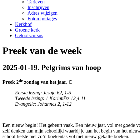
Tarieven
Inschrijven
Adres wijzigen
Fotoreportages
Kerkhof
Groene kerk
Geloofscursus
Preek van de week
2025-01-19. Pelgrims van hoop
de
Preek 2
zondag van het jaar, C
Eerste lezing: Jesaja 62, 1-5
Tweede lezing:
1 Korintiërs 12,4-11
Evangelie: Johannes 2, 1-12
E
en nieuw begin! Het gebeurt vaak. Een nieuw jaar, vol met goede
zelf denken aan mijn schooltijd waarbij je aan het begin van het nie
school fietste met zo’n boekentas vol met nieuw gekafte boeken.