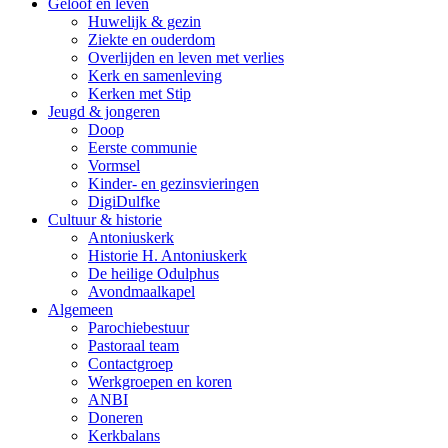
Geloof en leven
Huwelijk & gezin
Ziekte en ouderdom
Overlijden en leven met verlies
Kerk en samenleving
Kerken met Stip
Jeugd & jongeren
Doop
Eerste communie
Vormsel
Kinder- en gezinsvieringen
DigiDulfke
Cultuur & historie
Antoniuskerk
Historie H. Antoniuskerk
De heilige Odulphus
Avondmaalkapel
Algemeen
Parochiebestuur
Pastoraal team
Contactgroep
Werkgroepen en koren
ANBI
Doneren
Kerkbalans