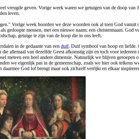
 veel vreugde geven. Vorige week waren we getuigen van de doop van J
den leven.
ehagen." Vorige week hoorden we deze woorden ook al toen God vanuit d
 als gedoopte mensen, met een nieuwe naam; een christennaam. God verhe
dschap, getuige te zijn van de hoop die in ons leeft.
erdalen in de gedaante van een
duif
. Duif symbool van hoop en liefde
n die allemaal van dezelfde Geest afkomstig zijn en toch voor iederee
el meteen een heel andere dimensie. Natuurlijk we blijven geroepen om
vinden we eigenlijk pas in de gemeenschap, zoals we hier ook telkens w
daarmee God lof brengt maar ook zichzelf verrijkt en elkaar inspirere