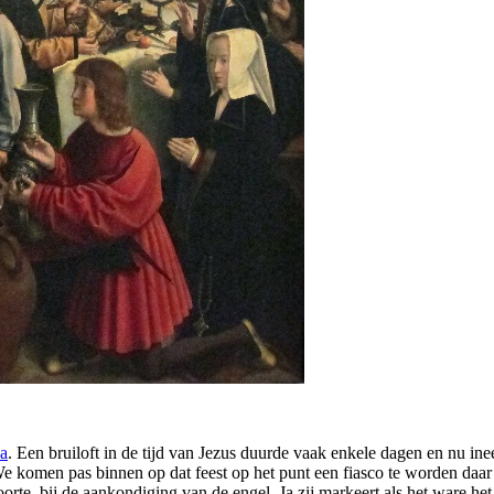
na
. Een bruiloft in de tijd van Jezus duurde vaak enkele dagen en nu ine
komen pas binnen op dat feest op het punt een fiasco te worden daar de
oorte, bij de aankondiging van de engel. Ja zij markeert als het ware het