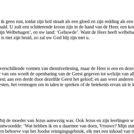
 ik geen rust, totdat zijn heil straalt als een gloed en zijn redding als
paald. U zult een schitterende kroon zijn in de hand van de Heer, een 
n: ‘Mijn Welbehagen’, en uw land: ‘Gehuwde’. Want de Heer heeft welbe
s met zijn bruid, zo zal uw God blij zijn met u.
 verschillende vormen van dienstverlening, maar de Heer is een en dezelf
eder van ons wordt de openbaring van de Geest gegeven tot welzijn van 
st; aan een derde door dezelfde Geest het geloof; en aan weer anderen
ten, het vermogen om in talen te spreken of de betekenis ervan uit te le
arbij de moeder van Jezus aanwezig was. Ook Jezus en zijn leerlingen w
s antwoordde: ‘Wat hebben ik en u daarmee van doen, Vrouwe? Mijn uur 
n behoeve van het Joodse reinigingsgebruik, elk met een inhoud van twee