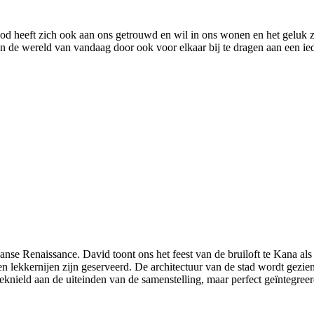
 heeft zich ook aan ons getrouwd en wil in ons wonen en het geluk zi
e wereld van vandaag door ook voor elkaar bij te dragen aan een ieder
aliaanse Renaissance. David toont ons het feest van de bruiloft te Kana al
n lekkernijen zijn geserveerd. De architectuur van de stad wordt gezien
knield aan de uiteinden van de samenstelling, maar perfect geïntegreerd