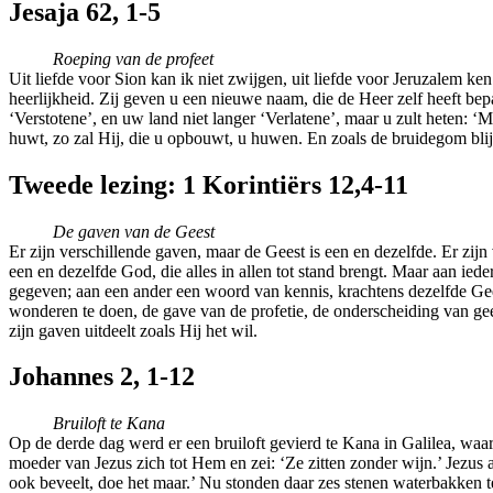
Jesaja 62, 1-5
Roeping van de profeet
Uit liefde voor Sion kan ik niet zwijgen, uit liefde voor Jeruzalem ken
heerlijkheid. Zij geven u een nieuwe naam, die de Heer zelf heeft be
‘Verstotene’, en uw land niet langer ‘Verlatene’, maar u zult hete
huwt, zo zal Hij, die u opbouwt, u huwen. En zoals de bruidegom blij i
Tweede lezing: 1 Korintiërs 12,4-11
De gaven van de Geest
Er zijn verschillende gaven, maar de Geest is een en dezelfde. Er zijn
een en dezelfde God, die alles in allen tot stand brengt. Maar aan i
gegeven; aan een ander een woord van kennis, krachtens dezelfde Gee
wonderen te doen, de gave van de profetie, de onderscheiding van gees
zijn gaven uitdeelt zoals Hij het wil.
Johannes 2, 1-12
Bruiloft te Kana
Op de derde dag werd er een bruiloft gevierd te Kana in Galilea, wa
moeder van Jezus zich tot Hem en zei: ‘Ze zitten zonder wijn.’ Jezu
ook beveelt, doe het maar.’ Nu stonden daar zes stenen waterbakken te