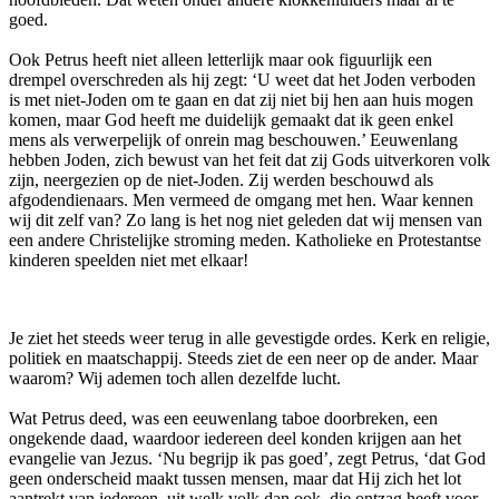
goed.
Ook Petrus heeft niet alleen letterlijk maar ook figuurlijk een
drempel overschreden als hij zegt: ‘U weet dat het Joden verboden
is met niet-Joden om te gaan en dat zij niet bij hen aan huis mogen
komen, maar God heeft me duidelijk gemaakt dat ik geen enkel
mens als verwerpelijk of onrein mag beschouwen.’ Eeuwenlang
hebben Joden, zich bewust van het feit dat zij Gods uitverkoren volk
zijn, neergezien op de niet-Joden. Zij werden beschouwd als
afgodendienaars. Men vermeed de omgang met hen. Waar kennen
wij dit zelf van? Zo lang is het nog niet geleden dat wij mensen van
een andere Christelijke stroming meden. Katholieke en Protestantse
kinderen speelden niet met elkaar!
Je ziet het steeds weer terug in alle gevestigde ordes. Kerk en religie,
politiek en maatschappij. Steeds ziet de een neer op de ander. Maar
waarom? Wij ademen toch allen dezelfde lucht.
Wat Petrus deed, was een eeuwenlang taboe doorbreken, een
ongekende daad, waardoor iedereen deel konden krijgen aan het
evangelie van Jezus. ‘Nu begrijp ik pas goed’, zegt Petrus, ‘dat God
geen onderscheid maakt tussen mensen, maar dat Hij zich het lot
aantrekt van iedereen, uit welk volk dan ook, die ontzag heeft voor