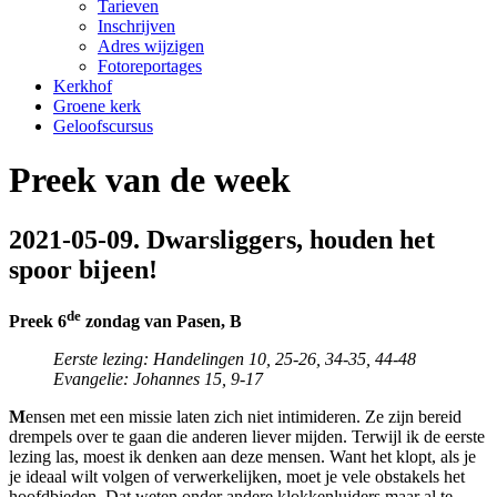
Tarieven
Inschrijven
Adres wijzigen
Fotoreportages
Kerkhof
Groene kerk
Geloofscursus
Preek van de week
2021-05-09. Dwarsliggers, houden het
spoor bijeen!
de
Preek 6
zondag van Pasen
, B
Eerste lezing: Handelingen 10, 25-26, 34-35, 44-48
Evangelie: Johannes 15, 9-17
M
ensen met een missie laten zich niet intimideren. Ze zijn bereid
drempels over te gaan die anderen liever mijden. Terwijl ik de eerste
lezing las, moest ik denken aan deze mensen. Want het klopt, als je
je ideaal wilt volgen of verwerkelijken, moet je vele obstakels het
hoofdbieden. Dat weten onder andere klokkenluiders maar al te