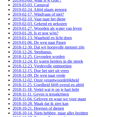
2019-03-06. Waar is je God ?
2019-03-03. Carnaval
2019-02-24. Altijd plaats genoeg
2019-02-17. Windvaan of niet?
2019-02-10. Vaar naar het diepe
2019-02-03. Gekend en gekozen
2019-01-27. Woorden als water van leven
2019-01-20. Is er nog wijn?
2019-01-13. Waarheid en licht doen
2019-01-06. De weg naar Pasen
2018-12-30. Dat wij hoopvolle mensen zijn
2018-12-26. Stephanus.
2018-12-25. Gevonden worden
2018-12-24. Er waren herders in die streek
2018-12-23. Vredevolle ontmoeting
2018-12-15. Doe het niet uit vrees
2018-12-09. De weg naar vrede
2018-12-02. Onze verantwoordelijkheid
2018-11-25. Goedheid blijft overal en altijd
2018-11-18. Vertel wat je op je hart hebt
2018-11-11. Geven is terugkrijgen
2018-11-04. Geloven en waar we voor staan
2018-10-28. Maak dat ik zien kan
2018-10-21. Heersen of dienen
2018-10-14. Niets hebben, maar alles bezitten