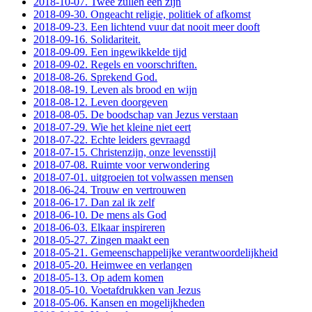
2018-10-07. Twee zullen een zijn
2018-09-30. Ongeacht religie, politiek of afkomst
2018-09-23. Een lichtend vuur dat nooit meer dooft
2018-09-16. Solidariteit.
2018-09-09. Een ingewikkelde tijd
2018-09-02. Regels en voorschriften.
2018-08-26. Sprekend God.
2018-08-19. Leven als brood en wijn
2018-08-12. Leven doorgeven
2018-08-05. De boodschap van Jezus verstaan
2018-07-29. Wie het kleine niet eert
2018-07-22. Echte leiders gevraagd
2018-07-15. Christenzijn, onze levensstijl
2018-07-08. Ruimte voor verwondering
2018-07-01. uitgroeien tot volwassen mensen
2018-06-24. Trouw en vertrouwen
2018-06-17. Dan zal ik zelf
2018-06-10. De mens als God
2018-06-03. Elkaar inspireren
2018-05-27. Zingen maakt een
2018-05-21. Gemeenschappelijke verantwoordelijkheid
2018-05-20. Heimwee en verlangen
2018-05-13. Op adem komen
2018-05-10. Voetafdrukken van Jezus
2018-05-06. Kansen en mogelijkheden