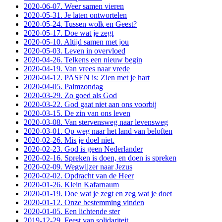
2020-06-07. Weer samen vieren
2020-05-31. Je laten ontwortelen
2020-05-24. Tussen wolk en Geest?
2020-05-17. Doe wat je zegt
2020-05-10. Altijd samen met jou
2020-05-03. Leven in overvloed
2020-04-26. Telkens een nieuw begin
2020-04-19. Van vrees naar vrede
2020-04-12. PASEN is: Zien met je hart
2020-04-05. Palmzondag
2020-03-29. Zo goed als God
2020-03-22. God gaat niet aan ons voorbij
2020-03-15. De zin van ons leven
2020-03-08. Van stervensweg naar levensweg
2020-03-01. Op weg naar het land van beloften
2020-02-26. Mis je doel niet.
2020-02-23. God is geen Nederlander
2020-02-16. Spreken is doen, en doen is spreken
2020-02-09. Wegwijzer naar Jezus
2020-02-02. Opdracht van de Heer
2020-01-26. Klein Kafarnaum
2020-01-19. Doe wat je zegt en zeg wat je doet
2020-01-12. Onze bestemming vinden
2020-01-05. Een lichtende ster
2019-12-29. Feest van solidariteit