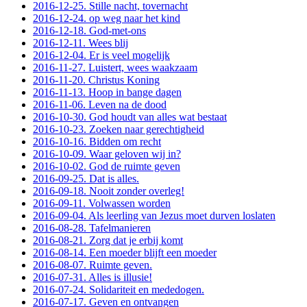
2016-12-25. Stille nacht, tovernacht
2016-12-24. op weg naar het kind
2016-12-18. God-met-ons
2016-12-11. Wees blij
2016-12-04. Er is veel mogelijk
2016-11-27. Luistert, wees waakzaam
2016-11-20. Christus Koning
2016-11-13. Hoop in bange dagen
2016-11-06. Leven na de dood
2016-10-30. God houdt van alles wat bestaat
2016-10-23. Zoeken naar gerechtigheid
2016-10-16. Bidden om recht
2016-10-09. Waar geloven wij in?
2016-10-02. God de ruimte geven
2016-09-25. Dat is alles.
2016-09-18. Nooit zonder overleg!
2016-09-11. Volwassen worden
2016-09-04. Als leerling van Jezus moet durven loslaten
2016-08-28. Tafelmanieren
2016-08-21. Zorg dat je erbij komt
2016-08-14. Een moeder blijft een moeder
2016-08-07. Ruimte geven.
2016-07-31. Alles is illusie!
2016-07-24. Solidariteit en mededogen.
2016-07-17. Geven en ontvangen