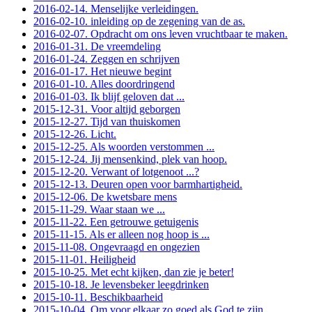
2016-02-14. Menselijke verleidingen.
2016-02-10. inleiding op de zegening van de as.
2016-02-07. Opdracht om ons leven vruchtbaar te maken.
2016-01-31. De vreemdeling
2016-01-24. Zeggen en schrijven
2016-01-17. Het nieuwe begint
2016-01-10. Alles doordringend
2016-01-03. Ik blijf geloven dat ...
2015-12-31. Voor altijd geborgen
2015-12-27. Tijd van thuiskomen
2015-12-26. Licht.
2015-12-25. Als woorden verstommen ...
2015-12-24. Jij mensenkind, plek van hoop.
2015-12-20. Verwant of lotgenoot ...?
2015-12-13. Deuren open voor barmhartigheid.
2015-12-06. De kwetsbare mens
2015-11-29. Waar staan we ...
2015-11-22. Een getrouwe getuigenis
2015-11-15. Als er alleen nog hoop is ...
2015-11-08. Ongevraagd en ongezien
2015-11-01. Heiligheid
2015-10-25. Met echt kijken, dan zie je beter!
2015-10-18. Je levensbeker leegdrinken
2015-10-11. Beschikbaarheid
2015-10-04. Om voor elkaar zo goed als God te zijn