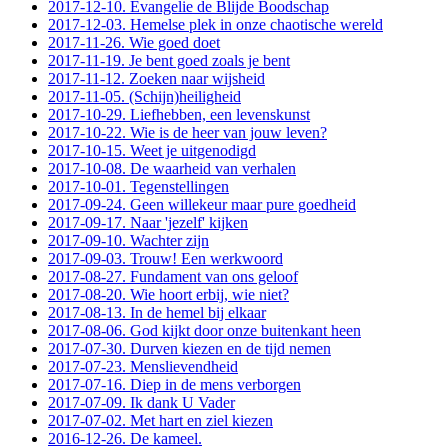
2017-12-10. Evangelie de Blijde Boodschap
2017-12-03. Hemelse plek in onze chaotische wereld
2017-11-26. Wie goed doet
2017-11-19. Je bent goed zoals je bent
2017-11-12. Zoeken naar wijsheid
2017-11-05. (Schijn)heiligheid
2017-10-29. Liefhebben, een levenskunst
2017-10-22. Wie is de heer van jouw leven?
2017-10-15. Weet je uitgenodigd
2017-10-08. De waarheid van verhalen
2017-10-01. Tegenstellingen
2017-09-24. Geen willekeur maar pure goedheid
2017-09-17. Naar 'jezelf' kijken
2017-09-10. Wachter zijn
2017-09-03. Trouw! Een werkwoord
2017-08-27. Fundament van ons geloof
2017-08-20. Wie hoort erbij, wie niet?
2017-08-13. In de hemel bij elkaar
2017-08-06. God kijkt door onze buitenkant heen
2017-07-30. Durven kiezen en de tijd nemen
2017-07-23. Menslievendheid
2017-07-16. Diep in de mens verborgen
2017-07-09. Ik dank U Vader
2017-07-02. Met hart en ziel kiezen
2016-12-26. De kameel.