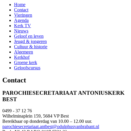
Home
Contact
Vieringen
Agenda
Kerk TV
Nieuws
Geloof en leven
Jeugd & jongeren
Cultuur & historie
Algemeen
Kerkhof
Groene kerk
Geloofscursus
Contact
PAROCHIESECRETARIAAT ANTONIUSKERK
BEST
0499 - 37 12 76
Wilhelminaplein 159, 5684 VP Best
Bereikbaar op donderdag van 10.00 – 12.00 uur.
parochiesecretariaat.antbest@odulphusvanbrabant.nl