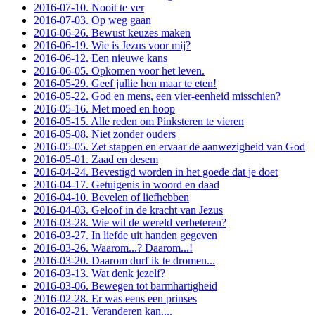
2016-07-10. Nooit te ver
2016-07-03. Op weg gaan
2016-06-26. Bewust keuzes maken
2016-06-19. Wie is Jezus voor mij?
2016-06-12. Een nieuwe kans
2016-06-05. Opkomen voor het leven.
2016-05-29. Geef jullie hen maar te eten!
2016-05-22. God en mens, een vier-eenheid misschien?
2016-05-16. Met moed en hoop
2016-05-15. Alle reden om Pinksteren te vieren
2016-05-08. Niet zonder ouders
2016-05-05. Zet stappen en ervaar de aanwezigheid van God
2016-05-01. Zaad en desem
2016-04-24. Bevestigd worden in het goede dat je doet
2016-04-17. Getuigenis in woord en daad
2016-04-10. Bevelen of liefhebben
2016-04-03. Geloof in de kracht van Jezus
2016-03-28. Wie wil de wereld verbeteren?
2016-03-27. In liefde uit handen gegeven
2016-03-26. Waarom...? Daarom...!
2016-03-20. Daarom durf ik te dromen...
2016-03-13. Wat denk jezelf?
2016-03-06. Bewegen tot barmhartigheid
2016-02-28. Er was eens een prinses
2016-02-21. Veranderen kan....