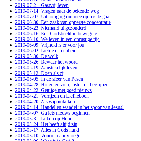
2019-07-21. Gastvrij leven
2019-07-14. Vragen naar de bekende weg
2019-07-07. Uitnodiging om mee op reis te gaan
2019-06-30. Een zaak van opperste concentratie
2019-06-23. Niemand uitgezonderd
2019-06-16. Een Godsbeeld in beweging
2019-06-10. We leven in een onrustige tijd
2019-06-09. Vrijheid is er voor jou
2019-06-02. Liefde en eenheid
2019-05-30. De wolk
2019-05-26. Bewaar het woord
2019-05-19. Aanstekelijk leven
2019-05-12. Doen als zij
2019-05-05. In de sfeer van Pasen
2019-04-28. Horen en zien, tasten en begrijpen
2019-04-22. Getuige met goed nieuws
2019-04-21. Verrijzen en Liefhebben
2019-04-20. Als wij omkijken
2019-04-14. Handel en wandel in het spoor van Jezus!
2019-04-07. Ga iets nieuws beginnen
2019-03-31. Lijken op Hem
2019-03-24. Het heeft altijd zin
2019-03-17. Alles in Gods hand
2019-03-10. Vooruit naar vroeger