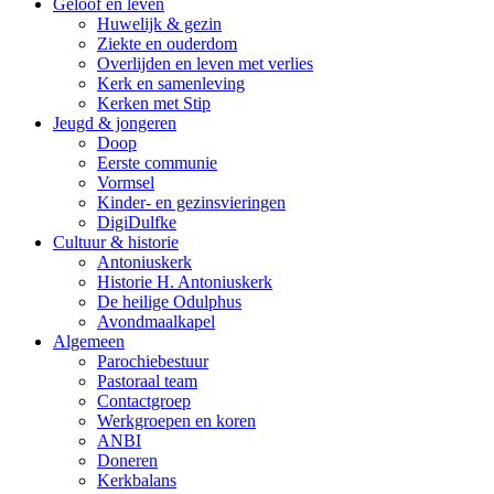
Geloof en leven
Huwelijk & gezin
Ziekte en ouderdom
Overlijden en leven met verlies
Kerk en samenleving
Kerken met Stip
Jeugd & jongeren
Doop
Eerste communie
Vormsel
Kinder- en gezinsvieringen
DigiDulfke
Cultuur & historie
Antoniuskerk
Historie H. Antoniuskerk
De heilige Odulphus
Avondmaalkapel
Algemeen
Parochiebestuur
Pastoraal team
Contactgroep
Werkgroepen en koren
ANBI
Doneren
Kerkbalans