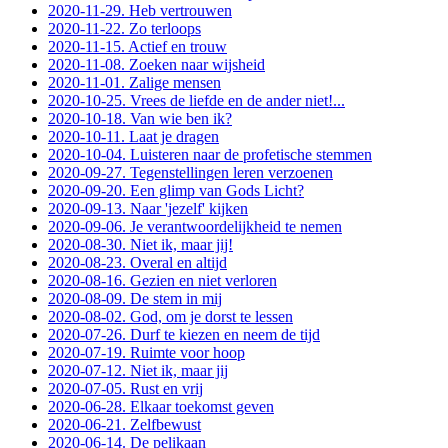
2020-11-29. Heb vertrouwen
2020-11-22. Zo terloops
2020-11-15. Actief en trouw
2020-11-08. Zoeken naar wijsheid
2020-11-01. Zalige mensen
2020-10-25. Vrees de liefde en de ander niet!...
2020-10-18. Van wie ben ik?
2020-10-11. Laat je dragen
2020-10-04. Luisteren naar de profetische stemmen
2020-09-27. Tegenstellingen leren verzoenen
2020-09-20. Een glimp van Gods Licht?
2020-09-13. Naar 'jezelf' kijken
2020-09-06. Je verantwoordelijkheid te nemen
2020-08-30. Niet ik, maar jij!
2020-08-23. Overal en altijd
2020-08-16. Gezien en niet verloren
2020-08-09. De stem in mij
2020-08-02. God, om je dorst te lessen
2020-07-26. Durf te kiezen en neem de tijd
2020-07-19. Ruimte voor hoop
2020-07-12. Niet ik, maar jij
2020-07-05. Rust en vrij
2020-06-28. Elkaar toekomst geven
2020-06-21. Zelfbewust
2020-06-14. De pelikaan