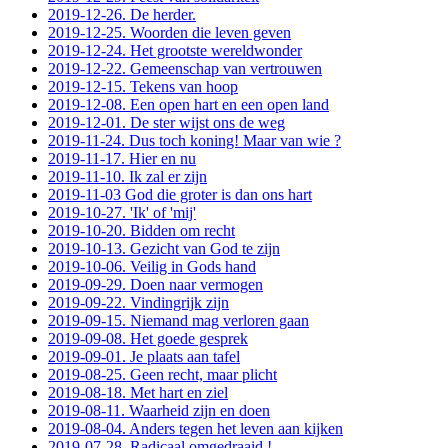
2019-12-26. De herder.
2019-12-25. Woorden die leven geven
2019-12-24. Het grootste wereldwonder
2019-12-22. Gemeenschap van vertrouwen
2019-12-15. Tekens van hoop
2019-12-08. Een open hart en een open land
2019-12-01. De ster wijst ons de weg
2019-11-24. Dus toch koning! Maar van wie ?
2019-11-17. Hier en nu
2019-11-10. Ik zal er zijn
2019-11-03 God die groter is dan ons hart
2019-10-27. 'Ik' of 'mij'
2019-10-20. Bidden om recht
2019-10-13. Gezicht van God te zijn
2019-10-06. Veilig in Gods hand
2019-09-29. Doen naar vermogen
2019-09-22. Vindingrijk zijn
2019-09-15. Niemand mag verloren gaan
2019-09-08. Het goede gesprek
2019-09-01. Je plaats aan tafel
2019-08-25. Geen recht, maar plicht
2019-08-18. Met hart en ziel
2019-08-11. Waarheid zijn en doen
2019-08-04. Anders tegen het leven aan kijken
2019-07-28. Radicaal omgedraaid !