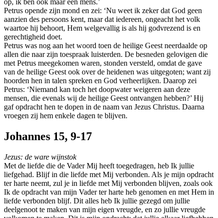
op, ik ben ook maar een mens.’
Petrus opende zijn mond en zei: ‘Nu weet ik zeker dat God geen
aanzien des persoons kent, maar dat iedereen, ongeacht het volk
waartoe hij behoort, Hem welgevallig is als hij godvrezend is en
gerechtigheid doet.
Petrus was nog aan het woord toen de heilige Geest neerdaalde op
allen die naar zijn toespraak luisterden. De besneden gelovigen die
met Petrus meegekomen waren, stonden versteld, omdat de gave
van de heilige Geest ook over de heidenen was uitgegoten; want zij
hoorden hen in talen spreken en God verheerlijken. Daarop zei
Petrus: ‘Niemand kan toch het doopwater weigeren aan deze
mensen, die evenals wij de heilige Geest ontvangen hebben?’ Hij
gaf opdracht hen te dopen in de naam van Jezus Christus. Daarna
vroegen zij hem enkele dagen te blijven.
Johannes 15, 9-17
Jezus: de ware wijnstok
Met de liefde die de Vader Mij heeft toegedragen, heb Ik jullie
liefgehad. Blijf in die liefde met Mij verbonden. Als je mijn opdracht
ter harte neemt, zul je in liefde met Mij verbonden blijven, zoals ook
Ik de opdracht van mijn Vader ter harte heb genomen en met Hem in
liefde verbonden blijf. Dit alles heb Ik jullie gezegd om jullie
deelgenoot te maken van mijn eigen vreugde, en zo jullie vreugde