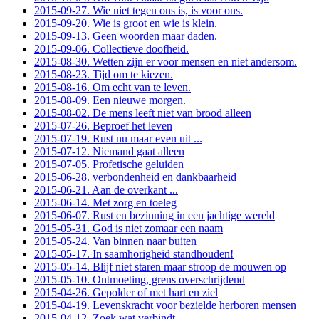
2015-09-27. Wie niet tegen ons is, is voor ons.
2015-09-20. Wie is groot en wie is klein.
2015-09-13. Geen woorden maar daden.
2015-09-06. Collectieve doofheid.
2015-08-30. Wetten zijn er voor mensen en niet andersom.
2015-08-23. Tijd om te kiezen.
2015-08-16. Om echt van te leven.
2015-08-09. Een nieuwe morgen.
2015-08-02. De mens leeft niet van brood alleen
2015-07-26. Beproef het leven
2015-07-19. Rust nu maar even uit ...
2015-07-12. Niemand gaat alleen
2015-07-05. Profetische geluiden
2015-06-28. verbondenheid en dankbaarheid
2015-06-21. Aan de overkant ...
2015-06-14. Met zorg en toeleg
2015-06-07. Rust en bezinning in een jachtige wereld
2015-05-31. God is niet zomaar een naam
2015-05-24. Van binnen naar buiten
2015-05-17. In saamhorigheid standhouden!
2015-05-14. Blijf niet staren maar stroop de mouwen op
2015-05-10. Ontmoeting, grens overschrijdend
2015-04-26. Gepolder of met hart en ziel
2015-04-19. Levenskracht voor bezielde herboren mensen
2015-04-12. Zoek wat verbindt