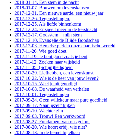
2018-01-14. Een stem in de nacht
2018-01-07. Bouwen om levenskansen
2017-12-31. Een nieuwe aarde, een nieuw jaar
2017-12-26. Tegenstellingen.
2017-12-25. Als liefde binnenkomt
2017-12-24. Er speelt meer in de kerstnacht
2017-12-17. Godsstem = mijn stem
2017-12-10. Evangelie de Blijde Boodschap
2017-12-03. Hemelse plek in onze chaotische wereld
2017-11-26. Wie goed doet
2017-11-19. Je bent goed zoals je bent
2017-11-12. Zoeken naar wijsheid
2017-11-05. (Schijn)heiligheid
2017-10-29. Liefhebben, een levenskunst
2017-10-22. Wie is de heer van jouw leven?
2017-10-15. Weet je uitgenodigd
2017-10-08. De waarheid van verhalen
2017-10-01. Tegenstellingen
2017-09-24. Geen willekeur maar pure goedheid
2017-09-17. Naar 'jezelf' kijken
2017-09-10. Wachter zijn
2017-09-03. Trouw! Een werkwoord
2017-08-27. Fundament van ons geloof
2017-08-20. Wie hoort erbij, wie niet?
2017-08-13. In de hemel bij elkaar