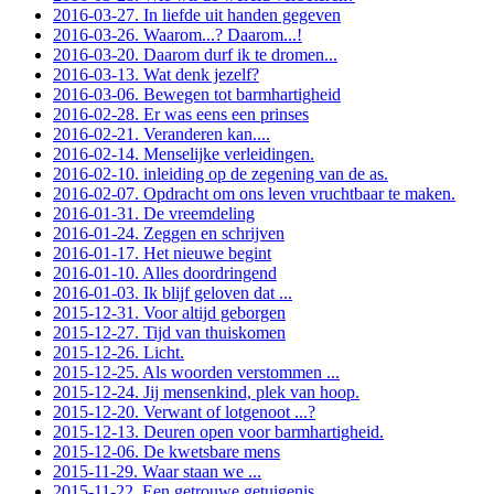
2016-03-27. In liefde uit handen gegeven
2016-03-26. Waarom...? Daarom...!
2016-03-20. Daarom durf ik te dromen...
2016-03-13. Wat denk jezelf?
2016-03-06. Bewegen tot barmhartigheid
2016-02-28. Er was eens een prinses
2016-02-21. Veranderen kan....
2016-02-14. Menselijke verleidingen.
2016-02-10. inleiding op de zegening van de as.
2016-02-07. Opdracht om ons leven vruchtbaar te maken.
2016-01-31. De vreemdeling
2016-01-24. Zeggen en schrijven
2016-01-17. Het nieuwe begint
2016-01-10. Alles doordringend
2016-01-03. Ik blijf geloven dat ...
2015-12-31. Voor altijd geborgen
2015-12-27. Tijd van thuiskomen
2015-12-26. Licht.
2015-12-25. Als woorden verstommen ...
2015-12-24. Jij mensenkind, plek van hoop.
2015-12-20. Verwant of lotgenoot ...?
2015-12-13. Deuren open voor barmhartigheid.
2015-12-06. De kwetsbare mens
2015-11-29. Waar staan we ...
2015-11-22. Een getrouwe getuigenis