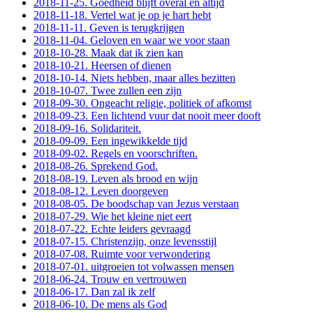
2018-11-25. Goedheid blijft overal en altijd
2018-11-18. Vertel wat je op je hart hebt
2018-11-11. Geven is terugkrijgen
2018-11-04. Geloven en waar we voor staan
2018-10-28. Maak dat ik zien kan
2018-10-21. Heersen of dienen
2018-10-14. Niets hebben, maar alles bezitten
2018-10-07. Twee zullen een zijn
2018-09-30. Ongeacht religie, politiek of afkomst
2018-09-23. Een lichtend vuur dat nooit meer dooft
2018-09-16. Solidariteit.
2018-09-09. Een ingewikkelde tijd
2018-09-02. Regels en voorschriften.
2018-08-26. Sprekend God.
2018-08-19. Leven als brood en wijn
2018-08-12. Leven doorgeven
2018-08-05. De boodschap van Jezus verstaan
2018-07-29. Wie het kleine niet eert
2018-07-22. Echte leiders gevraagd
2018-07-15. Christenzijn, onze levensstijl
2018-07-08. Ruimte voor verwondering
2018-07-01. uitgroeien tot volwassen mensen
2018-06-24. Trouw en vertrouwen
2018-06-17. Dan zal ik zelf
2018-06-10. De mens als God