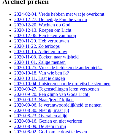
Archief preken
2024-02-04. Vrede hebben met wat je overkomt
2020-12-27. De heilige Familie van nu
2020-12-20. Wachten op God
2020-12-13. Roepen om Licht
2020-12-06. Een teken van hoop
2020-11-29. Heb vertrouwen
2020-11-22. Zo terloops
2020-11-15. Actief en trouw
2020-11-08. Zoeken naar wijsheid
2020-11-01. Zalige mensen
2020-10-25. Vrees de liefde en de ander niet!...
2020-10-18. Van wie ben ik?
2020-10-11. Laat je dragen
2020-10-04. Luisteren naar de profetische stemmen
2020-09-27. Tegenstellingen leren verzoenen
2020-09-20. Een glimp van Gods Licht?
2020-09-13. Naar 'jezelf' kijken
2020-09-06. Je verantwoordelijkheid te nemen
2020-08-30. Niet ik, maar jij!
2020-08-23. Overal en altijd
2020-08-16. Gezien en niet verloren
2020-08-09. De stem in mij
2020-08-02. God, om je dorst te lessen