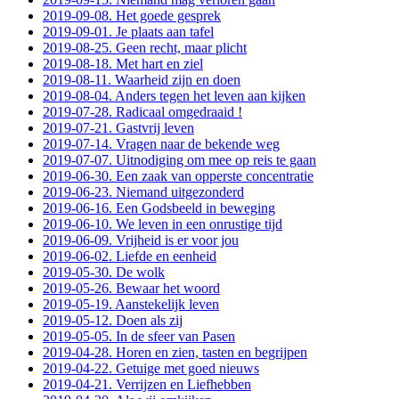
2019-09-08. Het goede gesprek
2019-09-01. Je plaats aan tafel
2019-08-25. Geen recht, maar plicht
2019-08-18. Met hart en ziel
2019-08-11. Waarheid zijn en doen
2019-08-04. Anders tegen het leven aan kijken
2019-07-28. Radicaal omgedraaid !
2019-07-21. Gastvrij leven
2019-07-14. Vragen naar de bekende weg
2019-07-07. Uitnodiging om mee op reis te gaan
2019-06-30. Een zaak van opperste concentratie
2019-06-23. Niemand uitgezonderd
2019-06-16. Een Godsbeeld in beweging
2019-06-10. We leven in een onrustige tijd
2019-06-09. Vrijheid is er voor jou
2019-06-02. Liefde en eenheid
2019-05-30. De wolk
2019-05-26. Bewaar het woord
2019-05-19. Aanstekelijk leven
2019-05-12. Doen als zij
2019-05-05. In de sfeer van Pasen
2019-04-28. Horen en zien, tasten en begrijpen
2019-04-22. Getuige met goed nieuws
2019-04-21. Verrijzen en Liefhebben