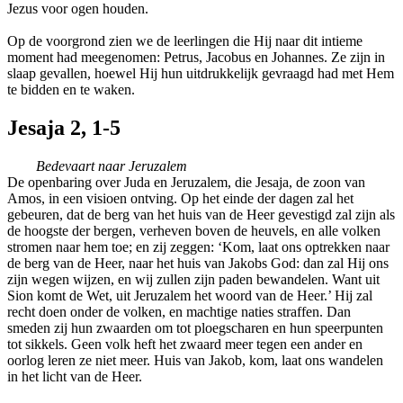
Jezus voor ogen houden.
Op de voorgrond zien we de leerlingen die Hij naar dit intieme
moment had meegenomen: Petrus, Jacobus en Johannes. Ze zijn in
slaap gevallen, hoewel Hij hun uitdrukkelijk gevraagd had met Hem
te bidden en te waken.
Jesaja 2, 1-5
Bedevaart naar Jeruzalem
De openbaring over Juda en Jeruzalem, die Jesaja, de zoon van
Amos, in een visioen ontving. Op het einde der dagen zal het
gebeuren, dat de berg van het huis van de Heer gevestigd zal zijn als
de hoogste der bergen, verheven boven de heuvels, en alle volken
stromen naar hem toe; en zij zeggen: ‘Kom, laat ons optrekken naar
de berg van de Heer, naar het huis van Jakobs God: dan zal Hij ons
zijn wegen wijzen, en wij zullen zijn paden bewandelen. Want uit
Sion komt de Wet, uit Jeruzalem het woord van de Heer.’ Hij zal
recht doen onder de volken, en machtige naties straffen. Dan
smeden zij hun zwaarden om tot ploegscharen en hun speerpunten
tot sikkels. Geen volk heft het zwaard meer tegen een ander en
oorlog leren ze niet meer. Huis van Jakob, kom, laat ons wandelen
in het licht van de Heer.