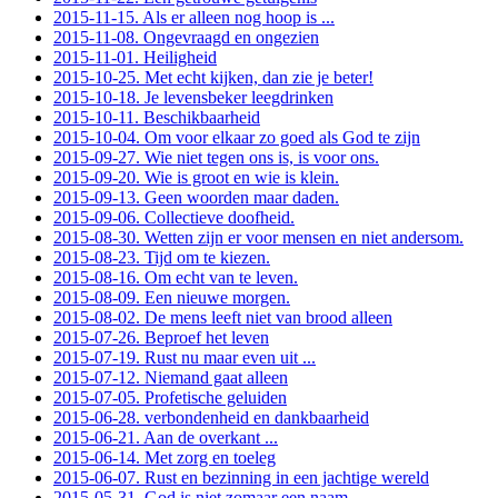
2015-11-15. Als er alleen nog hoop is ...
2015-11-08. Ongevraagd en ongezien
2015-11-01. Heiligheid
2015-10-25. Met echt kijken, dan zie je beter!
2015-10-18. Je levensbeker leegdrinken
2015-10-11. Beschikbaarheid
2015-10-04. Om voor elkaar zo goed als God te zijn
2015-09-27. Wie niet tegen ons is, is voor ons.
2015-09-20. Wie is groot en wie is klein.
2015-09-13. Geen woorden maar daden.
2015-09-06. Collectieve doofheid.
2015-08-30. Wetten zijn er voor mensen en niet andersom.
2015-08-23. Tijd om te kiezen.
2015-08-16. Om echt van te leven.
2015-08-09. Een nieuwe morgen.
2015-08-02. De mens leeft niet van brood alleen
2015-07-26. Beproef het leven
2015-07-19. Rust nu maar even uit ...
2015-07-12. Niemand gaat alleen
2015-07-05. Profetische geluiden
2015-06-28. verbondenheid en dankbaarheid
2015-06-21. Aan de overkant ...
2015-06-14. Met zorg en toeleg
2015-06-07. Rust en bezinning in een jachtige wereld
2015-05-31. God is niet zomaar een naam