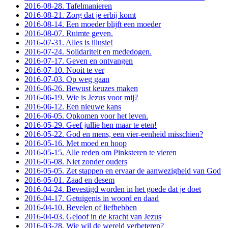
2016-08-28. Tafelmanieren
2016-08-21. Zorg dat je erbij komt
2016-08-14. Een moeder blijft een moeder
2016-08-07. Ruimte geven.
2016-07-31. Alles is illusie!
2016-07-24. Solidariteit en mededogen.
2016-07-17. Geven en ontvangen
2016-07-10. Nooit te ver
2016-07-03. Op weg gaan
2016-06-26. Bewust keuzes maken
2016-06-19. Wie is Jezus voor mij?
2016-06-12. Een nieuwe kans
2016-06-05. Opkomen voor het leven.
2016-05-29. Geef jullie hen maar te eten!
2016-05-22. God en mens, een vier-eenheid misschien?
2016-05-16. Met moed en hoop
2016-05-15. Alle reden om Pinksteren te vieren
2016-05-08. Niet zonder ouders
2016-05-05. Zet stappen en ervaar de aanwezigheid van God
2016-05-01. Zaad en desem
2016-04-24. Bevestigd worden in het goede dat je doet
2016-04-17. Getuigenis in woord en daad
2016-04-10. Bevelen of liefhebben
2016-04-03. Geloof in de kracht van Jezus
2016-03-28. Wie wil de wereld verbeteren?