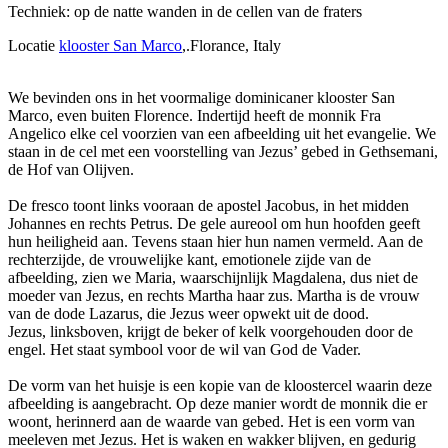
Techniek: op de natte wanden in de cellen van de fraters
Locatie
klooster San Marco
,.Florance, Italy
We bevinden ons in het voormalige dominicaner klooster San
Marco, even buiten Florence. Indertijd heeft de monnik Fra
Angelico elke cel voorzien van een afbeelding uit het evangelie. We
staan in de cel met een voorstelling van Jezus’ gebed in Gethsemani,
de Hof van Olijven.
De fresco toont links vooraan de apostel Jacobus, in het midden
Johannes en rechts Petrus. De gele aureool om hun hoofden geeft
hun heiligheid aan. Tevens staan hier hun namen vermeld. Aan de
rechterzijde, de vrouwelijke kant, emotionele zijde van de
afbeelding, zien we Maria, waarschijnlijk Magdalena, dus niet de
moeder van Jezus, en rechts Martha haar zus. Martha is de vrouw
van de dode Lazarus, die Jezus weer opwekt uit de dood.
Jezus, linksboven, krijgt de beker of kelk voorgehouden door de
engel. Het staat symbool voor de wil van God de Vader.
De vorm van het huisje is een kopie van de kloostercel waarin deze
afbeelding is aangebracht. Op deze manier wordt de monnik die er
woont, herinnerd aan de waarde van gebed. Het is een vorm van
meeleven met Jezus. Het is waken en wakker blijven, en gedurig