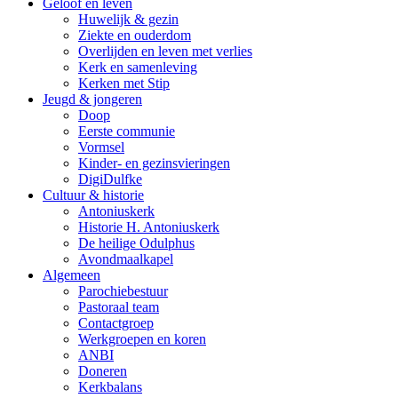
Geloof en leven
Huwelijk & gezin
Ziekte en ouderdom
Overlijden en leven met verlies
Kerk en samenleving
Kerken met Stip
Jeugd & jongeren
Doop
Eerste communie
Vormsel
Kinder- en gezinsvieringen
DigiDulfke
Cultuur & historie
Antoniuskerk
Historie H. Antoniuskerk
De heilige Odulphus
Avondmaalkapel
Algemeen
Parochiebestuur
Pastoraal team
Contactgroep
Werkgroepen en koren
ANBI
Doneren
Kerkbalans