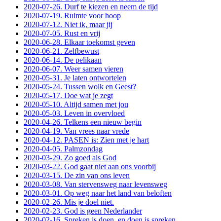
2020-07-26. Durf te kiezen en neem de tijd
2020-07-19. Ruimte voor hoop
2020-07-12. Niet ik, maar jij
2020-07-05. Rust en vrij
2020-06-28. Elkaar toekomst geven
2020-06-21. Zelfbewust
2020-06-14. De pelikaan
2020-06-07. Weer samen vieren
2020-05-31. Je laten ontwortelen
2020-05-24. Tussen wolk en Geest?
2020-05-17. Doe wat je zegt
2020-05-10. Altijd samen met jou
2020-05-03. Leven in overvloed
2020-04-26. Telkens een nieuw begin
2020-04-19. Van vrees naar vrede
2020-04-12. PASEN is: Zien met je hart
2020-04-05. Palmzondag
2020-03-29. Zo goed als God
2020-03-22. God gaat niet aan ons voorbij
2020-03-15. De zin van ons leven
2020-03-08. Van stervensweg naar levensweg
2020-03-01. Op weg naar het land van beloften
2020-02-26. Mis je doel niet.
2020-02-23. God is geen Nederlander
2020-02-16. Spreken is doen, en doen is spreken