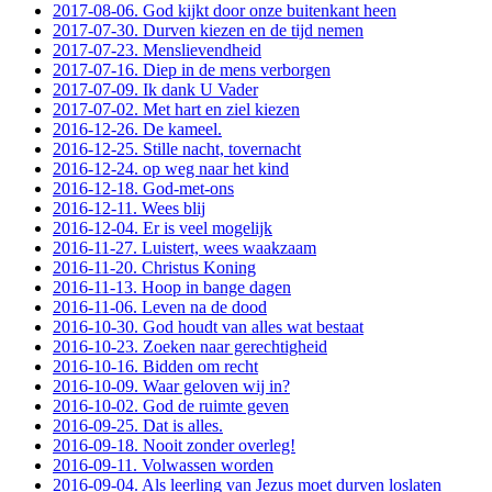
2017-08-06. God kijkt door onze buitenkant heen
2017-07-30. Durven kiezen en de tijd nemen
2017-07-23. Menslievendheid
2017-07-16. Diep in de mens verborgen
2017-07-09. Ik dank U Vader
2017-07-02. Met hart en ziel kiezen
2016-12-26. De kameel.
2016-12-25. Stille nacht, tovernacht
2016-12-24. op weg naar het kind
2016-12-18. God-met-ons
2016-12-11. Wees blij
2016-12-04. Er is veel mogelijk
2016-11-27. Luistert, wees waakzaam
2016-11-20. Christus Koning
2016-11-13. Hoop in bange dagen
2016-11-06. Leven na de dood
2016-10-30. God houdt van alles wat bestaat
2016-10-23. Zoeken naar gerechtigheid
2016-10-16. Bidden om recht
2016-10-09. Waar geloven wij in?
2016-10-02. God de ruimte geven
2016-09-25. Dat is alles.
2016-09-18. Nooit zonder overleg!
2016-09-11. Volwassen worden
2016-09-04. Als leerling van Jezus moet durven loslaten