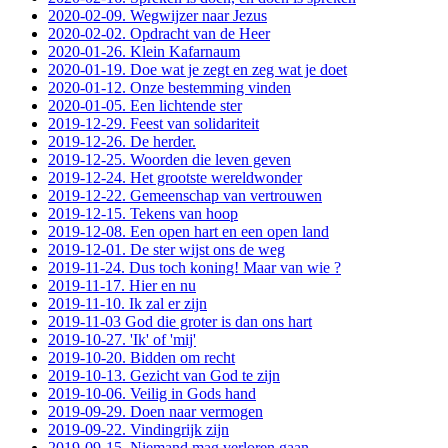
2020-02-09. Wegwijzer naar Jezus
2020-02-02. Opdracht van de Heer
2020-01-26. Klein Kafarnaum
2020-01-19. Doe wat je zegt en zeg wat je doet
2020-01-12. Onze bestemming vinden
2020-01-05. Een lichtende ster
2019-12-29. Feest van solidariteit
2019-12-26. De herder.
2019-12-25. Woorden die leven geven
2019-12-24. Het grootste wereldwonder
2019-12-22. Gemeenschap van vertrouwen
2019-12-15. Tekens van hoop
2019-12-08. Een open hart en een open land
2019-12-01. De ster wijst ons de weg
2019-11-24. Dus toch koning! Maar van wie ?
2019-11-17. Hier en nu
2019-11-10. Ik zal er zijn
2019-11-03 God die groter is dan ons hart
2019-10-27. 'Ik' of 'mij'
2019-10-20. Bidden om recht
2019-10-13. Gezicht van God te zijn
2019-10-06. Veilig in Gods hand
2019-09-29. Doen naar vermogen
2019-09-22. Vindingrijk zijn
2019-09-15. Niemand mag verloren gaan