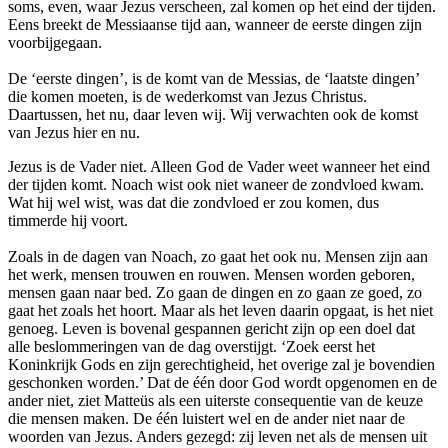
soms, even, waar Jezus verscheen, zal komen op het eind der tijden.
Eens breekt de Messiaanse tijd aan, wanneer de eerste dingen zijn
voorbijgegaan.
De ‘eerste dingen’, is de komt van de Messias, de ‘laatste dingen’
die komen moeten, is de wederkomst van Jezus Christus.
Daartussen, het nu, daar leven wij. Wij verwachten ook de komst
van Jezus hier en nu.
Jezus is de Vader niet. Alleen God de Vader weet wanneer het eind
der tijden komt. Noach wist ook niet waneer de zondvloed kwam.
Wat hij wel wist, was dat die zondvloed er zou komen, dus
timmerde hij voort.
Zoals in de dagen van Noach, zo gaat het ook nu. Mensen zijn aan
het werk, mensen trouwen en rouwen. Mensen worden geboren,
mensen gaan naar bed. Zo gaan de dingen en zo gaan ze goed, zo
gaat het zoals het hoort. Maar als het leven daarin opgaat, is het niet
genoeg. Leven is bovenal gespannen gericht zijn op een doel dat
alle beslommeringen van de dag overstijgt. ‘Zoek eerst het
Koninkrijk Gods en zijn gerechtigheid, het overige zal je bovendien
geschonken worden.’ Dat de één door God wordt opgenomen en de
ander niet, ziet Matteüs als een uiterste consequentie van de keuze
die mensen maken. De één luistert wel en de ander niet naar de
woorden van Jezus. Anders gezegd: zij leven net als de mensen uit