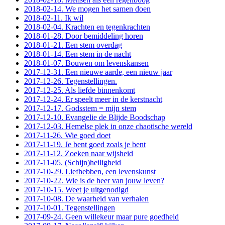
2018-02-14. We mogen het samen doen
2018-02-11. Ik wil
2018-02-04. Krachten en tegenkrachten
2018-01-28. Door bemiddeling horen
2018-01-21. Een stem overdag
2018-01-14. Een stem in de nacht
2018-01-07. Bouwen om levenskansen
2017-12-31. Een nieuwe aarde, een nieuw jaar
2017-12-26. Tegenstellingen.
2017-12-25. Als liefde binnenkomt
2017-12-24. Er speelt meer in de kerstnacht
2017-12-17. Godsstem = mijn stem
2017-12-10. Evangelie de Blijde Boodschap
2017-12-03. Hemelse plek in onze chaotische wereld
2017-11-26. Wie goed doet
2017-11-19. Je bent goed zoals je bent
2017-11-12. Zoeken naar wijsheid
2017-11-05. (Schijn)heiligheid
2017-10-29. Liefhebben, een levenskunst
2017-10-22. Wie is de heer van jouw leven?
2017-10-15. Weet je uitgenodigd
2017-10-08. De waarheid van verhalen
2017-10-01. Tegenstellingen
2017-09-24. Geen willekeur maar pure goedheid