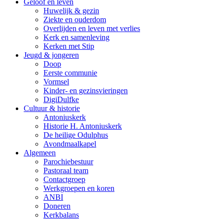
Geloof en leven
Huwelijk & gezin
Ziekte en ouderdom
Overlijden en leven met verlies
Kerk en samenleving
Kerken met Stip
Jeugd & jongeren
Doop
Eerste communie
Vormsel
Kinder- en gezinsvieringen
DigiDulfke
Cultuur & historie
Antoniuskerk
Historie H. Antoniuskerk
De heilige Odulphus
Avondmaalkapel
Algemeen
Parochiebestuur
Pastoraal team
Contactgroep
Werkgroepen en koren
ANBI
Doneren
Kerkbalans