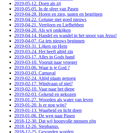
2019-05-12. Doen als zij
2019-05-05. In de sfeer van Pasen
2019-04-28. Horen en zien, tasten en begrijpen
2019-04-22. Getuige met goed nieuws
2019-04-21. Verrijzen en Liefhebben
2019-04-20. Als wij omkijken
2019-04-14. Handel en wandel in het spoor van Jezus!
2019-04-07. Ga iets nieuws beginnen
2019-03-31. Lijken op Hem
2019-03-24. Het heeft altijd zin
2019-03-17. Alles in Gods hand
2019-03-10. Vooruit naar vroeger
2019-03-06. Waar is je God ?
2019-03-03. Carnaval
2019-02-24. Altijd plaats genoeg
2019-02-17. Windvaan of niet?
2019-02-10. Vaar naar het diepe
2019-02-03. Gekend en gekozen
2019-01-27. Woorden als water van leven
2019-01-20. Is er nog wijn?
2019-01-13. Waarheid en licht doen
2019-01-06. De weg naar Pasen
2018-12-30. Dat wij hoopvolle mensen zijn
2018-12-26. Stephanus.
2018-12-25. Gevonden worden