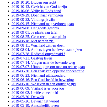
2019-10-20. Bidden om recht
2019-10-13. Gezicht van God te zijn
2019-10-06. Veilig in Gods hand
2019-09-29. Doen naar vermogen
2019-09-22. Vindingrijk zijn
2019-09-15. Niemand mag verloren gaan
2019-09-08. Het goede gesprek
2019-09-01. Je plaats aan tafel
2019-08-25. Geen recht, maar plicht
2019-08-18. Met hart en ziel
2019-08-11. Waarheid zijn en doen
2019-08-04. Anders tegen het leven aan kijken
2019-07-28. Radicaal omgedraaid !
2019-07-21. Gastvrij leven
2019-07-14. Vragen naar de bekende weg
2019-07-07. Uitnodiging om mee op reis te gaan
2019-06-30. Een zaak van opperste concentratie
2019-06-23. Niemand uitgezonderd
2019-06-16. Een Godsbeeld in beweging
2019-06-10. We leven in een onrustige tijd
2019-06-09. Vrijheid is er voor jou
2019-06-02. Liefde en eenheid
2019-05-30. De wolk
2019-05-26. Bewaar het woord
2019-05-19. Aanstekelijk leven