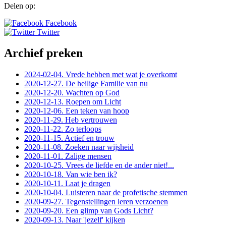
Delen op:
Facebook
Twitter
Archief preken
2024-02-04. Vrede hebben met wat je overkomt
2020-12-27. De heilige Familie van nu
2020-12-20. Wachten op God
2020-12-13. Roepen om Licht
2020-12-06. Een teken van hoop
2020-11-29. Heb vertrouwen
2020-11-22. Zo terloops
2020-11-15. Actief en trouw
2020-11-08. Zoeken naar wijsheid
2020-11-01. Zalige mensen
2020-10-25. Vrees de liefde en de ander niet!...
2020-10-18. Van wie ben ik?
2020-10-11. Laat je dragen
2020-10-04. Luisteren naar de profetische stemmen
2020-09-27. Tegenstellingen leren verzoenen
2020-09-20. Een glimp van Gods Licht?
2020-09-13. Naar 'jezelf' kijken