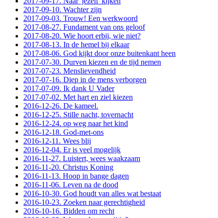
2017-09-17. Naar 'jezelf' kijken
2017-09-10. Wachter zijn
2017-09-03. Trouw! Een werkwoord
2017-08-27. Fundament van ons geloof
2017-08-20. Wie hoort erbij, wie niet?
2017-08-13. In de hemel bij elkaar
2017-08-06. God kijkt door onze buitenkant heen
2017-07-30. Durven kiezen en de tijd nemen
2017-07-23. Menslievendheid
2017-07-16. Diep in de mens verborgen
2017-07-09. Ik dank U Vader
2017-07-02. Met hart en ziel kiezen
2016-12-26. De kameel.
2016-12-25. Stille nacht, tovernacht
2016-12-24. op weg naar het kind
2016-12-18. God-met-ons
2016-12-11. Wees blij
2016-12-04. Er is veel mogelijk
2016-11-27. Luistert, wees waakzaam
2016-11-20. Christus Koning
2016-11-13. Hoop in bange dagen
2016-11-06. Leven na de dood
2016-10-30. God houdt van alles wat bestaat
2016-10-23. Zoeken naar gerechtigheid
2016-10-16. Bidden om recht