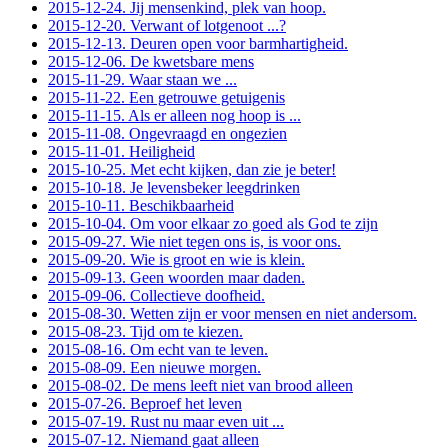
2015-12-24. Jij mensenkind, plek van hoop.
2015-12-20. Verwant of lotgenoot ...?
2015-12-13. Deuren open voor barmhartigheid.
2015-12-06. De kwetsbare mens
2015-11-29. Waar staan we ...
2015-11-22. Een getrouwe getuigenis
2015-11-15. Als er alleen nog hoop is ...
2015-11-08. Ongevraagd en ongezien
2015-11-01. Heiligheid
2015-10-25. Met echt kijken, dan zie je beter!
2015-10-18. Je levensbeker leegdrinken
2015-10-11. Beschikbaarheid
2015-10-04. Om voor elkaar zo goed als God te zijn
2015-09-27. Wie niet tegen ons is, is voor ons.
2015-09-20. Wie is groot en wie is klein.
2015-09-13. Geen woorden maar daden.
2015-09-06. Collectieve doofheid.
2015-08-30. Wetten zijn er voor mensen en niet andersom.
2015-08-23. Tijd om te kiezen.
2015-08-16. Om echt van te leven.
2015-08-09. Een nieuwe morgen.
2015-08-02. De mens leeft niet van brood alleen
2015-07-26. Beproef het leven
2015-07-19. Rust nu maar even uit ...
2015-07-12. Niemand gaat alleen