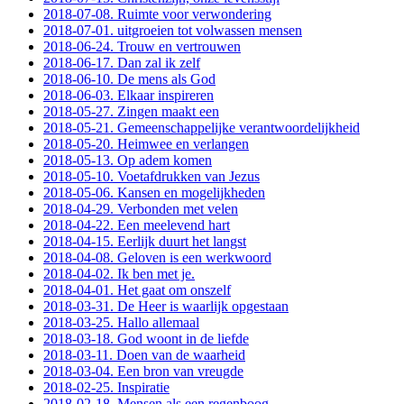
2018-07-08. Ruimte voor verwondering
2018-07-01. uitgroeien tot volwassen mensen
2018-06-24. Trouw en vertrouwen
2018-06-17. Dan zal ik zelf
2018-06-10. De mens als God
2018-06-03. Elkaar inspireren
2018-05-27. Zingen maakt een
2018-05-21. Gemeenschappelijke verantwoordelijkheid
2018-05-20. Heimwee en verlangen
2018-05-13. Op adem komen
2018-05-10. Voetafdrukken van Jezus
2018-05-06. Kansen en mogelijkheden
2018-04-29. Verbonden met velen
2018-04-22. Een meelevend hart
2018-04-15. Eerlijk duurt het langst
2018-04-08. Geloven is een werkwoord
2018-04-02. Ik ben met je.
2018-04-01. Het gaat om onszelf
2018-03-31. De Heer is waarlijk opgestaan
2018-03-25. Hallo allemaal
2018-03-18. God woont in de liefde
2018-03-11. Doen van de waarheid
2018-03-04. Een bron van vreugde
2018-02-25. Inspiratie
2018-02-18. Mensen als een regenboog