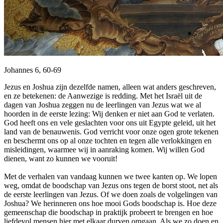
Johannes 6, 60-69
Jezus en Joshua zijn dezelfde namen, alleen wat anders geschreven,
en ze betekenen: de Aanwezige is redding. Met het Israël uit de
dagen van Joshua zeggen nu de leerlingen van Jezus wat we al
hoorden in de eerste lezing: Wij denken er niet aan God te verlaten.
God heeft ons en vele geslachten voor ons uit Egypte geleid, uit het
land van de benauwenis. God verricht voor onze ogen grote tekenen
en beschermt ons op al onze tochten en tegen alle verlokkingen en
misleidingen, waarmee wij in aanraking komen. Wij willen God
dienen, want zo kunnen we vooruit!
Met de verhalen van vandaag kunnen we twee kanten op. We lopen
weg, omdat de boodschap van Jezus ons tegen de borst stoot, net als
de eerste leerlingen van Jezus. Of we doen zoals de volgelingen van
Joshua? We herinneren ons hoe mooi Gods boodschap is. Hoe deze
gemeenschap die boodschap in praktijk probeert te brengen en hoe
liefdevol mensen hier met elkaar durven omgaan. Als we zo doen en