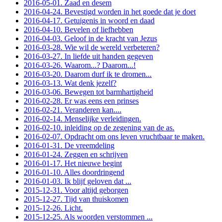
2016-05-01. Zaad en desem
2016-04-24. Bevestigd worden in het goede dat je doet
2016-04-17. Getuigenis in woord en daad
2016-04-10. Bevelen of liefhebben
2016-04-03. Geloof in de kracht van Jezus
2016-03-28. Wie wil de wereld verbeteren?
2016-03-27. In liefde uit handen gegeven
2016-03-26. Waarom...? Daarom...!
2016-03-20. Daarom durf ik te dromen...
2016-03-13. Wat denk jezelf?
2016-03-06. Bewegen tot barmhartigheid
2016-02-28. Er was eens een prinses
2016-02-21. Veranderen kan....
2016-02-14. Menselijke verleidingen.
2016-02-10. inleiding op de zegening van de as.
2016-02-07. Opdracht om ons leven vruchtbaar te maken.
2016-01-31. De vreemdeling
2016-01-24. Zeggen en schrijven
2016-01-17. Het nieuwe begint
2016-01-10. Alles doordringend
2016-01-03. Ik blijf geloven dat ...
2015-12-31. Voor altijd geborgen
2015-12-27. Tijd van thuiskomen
2015-12-26. Licht.
2015-12-25. Als woorden verstommen ...