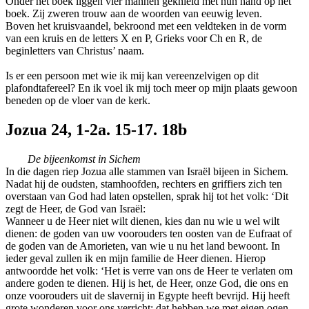
Onder het boek liggen vier mannen geknield met hun hand op het
boek. Zij zweren trouw aan de woorden van eeuwig leven.
Boven het kruisvaandel, bekroond met een veldteken in de vorm
van een kruis en de letters X en P, Grieks voor Ch en R, de
beginletters van Christus’ naam.
Is er een persoon met wie ik mij kan vereenzelvigen op dit
plafondtafereel? En ik voel ik mij toch meer op mijn plaats gewoon
beneden op de vloer van de kerk.
Jozua 24, 1-2a. 15-17. 18b
De bijeenkomst in Sichem
In die dagen riep Jozua alle stammen van Israël bijeen in Sichem.
Nadat hij de oudsten, stamhoofden, rechters en griffiers zich ten
overstaan van God had laten opstellen, sprak hij tot het volk: ‘Dit
zegt de Heer, de God van Israël:
Wanneer u de Heer niet wilt dienen, kies dan nu wie u wel wilt
dienen: de goden van uw voorouders ten oosten van de Eufraat of
de goden van de Amorieten, van wie u nu het land bewoont. In
ieder geval zullen ik en mijn familie de Heer dienen. Hierop
antwoordde het volk: ‘Het is verre van ons de Heer te verlaten om
andere goden te dienen. Hij is het, de Heer, onze God, die ons en
onze voorouders uit de slavernij in Egypte heeft bevrijd. Hij heeft
grote wonderen voor ons verricht; dat hebben we met eigen ogen