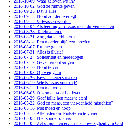
2016-10-09. Waar geloven wij in?
2016-10-02. God de ruimte geven
2016-09-25. Dat is alles.
2016-09-18. Nooit zonder overleg!
2016-09-11. Volwassen worden
2016-09-04. Als leerling van Jezus moet durven loslaten
2016-08-28. Tafelmanieren
2016-08-21. Zorg dat je erbij komt
2016-08-14. Een moeder blijft een moeder
2016-08-07. Ruimte geven.
2016-07-31. Alles is illusie!
2016-07-24. Solidariteit en mededogen.
2016-07-17. Geven en ontvangen
2016-07-10. Nooit te ver
2016-07-03. Op weg gaan
2016-06-26. Bewust keuzes maken
2016-06-19. Wie is Jezus voor mij?
2016-06-12. Een nieuwe kans
2016-06-05. Opkomen voor het leven.
2016-05-29. Geef jullie hen maar te eten!
2016-05-22. God en mens, een vier-eenheid misschien?
2016-05-16. Met moed en hoop
2016-05-15. Alle reden om Pinksteren te vieren
2016-05-08. Niet zonder ouders
2016-05-05. Zet stappen en ervaar de aanwezigheid van God