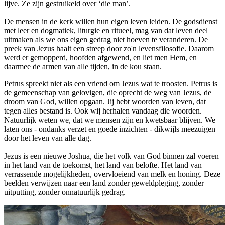
lijve. Ze zijn gestruikeld over ‘die man’.
De mensen in de kerk willen hun eigen leven leiden. De godsdienst
met leer en dogmatiek, liturgie en ritueel, mag van dat leven deel
uitmaken als we ons eigen gedrag niet hoeven te veranderen. De
preek van Jezus haalt een streep door zo'n levensfilosofie. Daarom
werd er gemopperd, hoofden afgewend, en liet men Hem, en
daarmee de armen van alle tijden, in de kou staan.
Petrus spreekt niet als een vriend om Jezus wat te troosten. Petrus is
de gemeenschap van gelovigen, die oprecht de weg van Jezus, de
droom van God, willen opgaan. Jij hebt woorden van leven, dat
tegen alles bestand is. Ook wij herhalen vandaag die woorden.
Natuurlijk weten we, dat we mensen zijn en kwetsbaar blijven. We
laten ons - ondanks verzet en goede inzichten - dikwijls meezuigen
door het leven van alle dag.
Jezus is een nieuwe Joshua, die het volk van God binnen zal voeren
in het land van de toekomst, het land van belofte. Het land van
verrassende mogelijkheden, overvloeiend van melk en honing. Deze
beelden verwijzen naar een land zonder geweldpleging, zonder
uitputting, zonder onnatuurlijk gedrag.