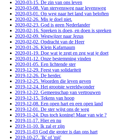
2020-03-15. De zin van ons leven
2020-03-08. Van stervensweg naar levensweg
2020-03-01. Op weg naar het land van beloften
2020-02-26. Mis je doel niet.
2020-02-23. God is geen Nederlander
2020-02-16. Spreken is doen, en doen is spreken
2020-02-09. Wegwijzer naar Jezus
2020-02-02. Opdracht van de Heer
2020-01-26. Klein Kafarnaum
2020-01-19. Doe wat je zegt en zeg wat je doet
2020-01-12. Onze bestemming vinden
2020-01-05. Een lichtende ster
2019-12-29. Feest van solidariteit
2019-12-26. De herder.
2019-12-25. Woorden die leven geven
2019-12-24. Het grootste wereldwonder
2019-12-22. Gemeenschap van vertrouwen
2019-12-15. Tekens van hoop
2019-12-08. Een open hart en een open land
2019-12-01. De ster wijst ons de weg
2019-11-24. Dus toch koning! Maar van wie ?
2019-11-17. Hier en nu
2019-11-10. Ik zal er zijn
2019-11-03 God die groter is dan ons hart
2019-10-27. 'Ik' of 'mij'