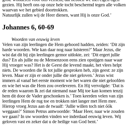
gezien. Hij heeft ons op onze hele tocht beschermd tegen alle volken
waarvan we het gebied doortrokken.
Natuurlijk zullen wij de Heer dienen, want Hij is onze God.’
Johannes 6, 60-69
Woorden van eeuwig leven
Velen van zijn leerlingen die Hem gehoord hadden, zeiden: ‘Dit zijn
harde woorden. Wie kan daar nog naar luisteren?’ Maar Jezus, die
wist dat dit bij zijn leerlingen gemor uitlokte, zei: ‘Dit ergert jullie
dus? En als jullie nu de Mensenzoon eens zien opstijgen naar waar
Hij vroeger was? Het is de Geest die levend maakt, het vlees helpt
niets. De woorden die Ik tot jullie gesproken heb, zijn geest: ze zijn
leven. Maar er zijn er onder jullie die niet geloven.’ Jezus wist
immers al vanaf het eerste moment wie het waren die niet geloofden
en wie het was die Hem zou overleveren. En Hij vervolgde: ‘Dat is
de reden waarom Ik zei dat niemand naar Mij toe kan komen tenzij
hem dit door de Vader geschonken is.’ Toen keerden velen van zijn
leerlingen Hem de rug toe en trokken niet langer met Hem mee.
Hierop vroeg Jezus aan de twaalf: ‘Jullie willen toch niet óók
weggaan?’ Simon Petrus antwoordde: ‘Maar Heer, naar wie zouden
we gaan? In uw woorden vinden we inderdaad eeuwig leven. Wij
geloven vast en zeker dat u de heilige van God bent.’