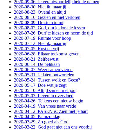
2020-09-06. Je verantwoordelijkheid te nemen
2020-08-30. Niet ik, maar jij!
2020-08-23. Overal en altijd
2020-08-16. Gezien en niet verloren
2020-08-09. De stem in mij
2020-08-02. God, om je dorst te lessen
2020-07-26. Durf te kiezen en neem de tijd
2020-07-19. Ruimte voor hoop
2020-07-12. Niet ik, maar jij
2020-07-05. Rust en vrij
2020-06-28. Elkaar toekomst geven
2020-06-21. Zelfbewust
2020-06-14. De pelikaan
2020-06-07. Weer samen vieren
2020-05-31. Je laten ontwortelen
2020-05-24. Tussen wolk en Geest?
2020-05-17. Doe wat je zegt
2020-05-10. Altijd samen met jou
2020-05-03. Leven in overvloed
2020-04-26. Telkens een nieuw begin
2020-04-19. Van vrees naar vrede
2020-04-12. PASEN is: Zien met je hart
2020-04-05. Palmzondag
2020-03-29. Zo goed als God
2020-03-22. God gaat niet aan ons voorbij