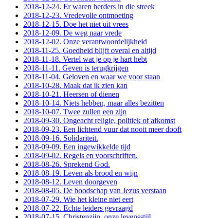
2018-12-24. Er waren herders in die streek
2018-12-23. Vredevolle ontmoeting
2018-12-15. Doe het niet uit vrees
2018-12-09. De weg naar vrede
2018-12-02. Onze verantwoordelijkheid
2018-11-25. Goedheid blijft overal en altijd
2018-11-18. Vertel wat je op je hart hebt
2018-11-11. Geven is terugkrijgen
2018-11-04. Geloven en waar we voor staan
2018-10-28. Maak dat ik zien kan
2018-10-21. Heersen of dienen
2018-10-14. Niets hebben, maar alles bezitten
2018-10-07. Twee zullen een zijn
2018-09-30. Ongeacht religie, politiek of afkomst
2018-09-23. Een lichtend vuur dat nooit meer dooft
2018-09-16. Solidariteit.
2018-09-09. Een ingewikkelde tijd
2018-09-02. Regels en voorschriften.
2018-08-26. Sprekend God.
2018-08-19. Leven als brood en wijn
2018-08-12. Leven doorgeven
2018-08-05. De boodschap van Jezus verstaan
2018-07-29. Wie het kleine niet eert
2018-07-22. Echte leiders gevraagd
2018-07-15. Christenzijn, onze levensstijl