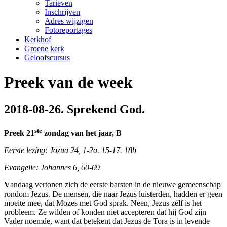
Tarieven
Inschrijven
Adres wijzigen
Fotoreportages
Kerkhof
Groene kerk
Geloofscursus
Preek van de week
2018-08-26. Sprekend God.
ste
Preek 21
zondag van het jaar, B
Eerste lezing: Jozua 24, 1-2a. 15-17. 18b
Evangelie: Johannes 6, 60-69
V
andaag vertonen zich de eerste barsten in de nieuwe gemeenschap
rondom Jezus. De mensen, die naar Jezus luisterden, hadden er geen
moeite mee, dat Mozes met God sprak. Neen, Jezus zélf is het
probleem. Ze wilden of konden niet accepteren dat hij God zijn
Vader noemde, want dat betekent dat Jezus de Tora is in levende