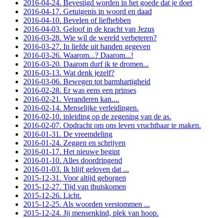
2016-04-24. Bevestigd worden in het goede dat je doet
2016-04-17. Getuigenis in woord en daad
2016-04-10. Bevelen of liefhebben
2016-04-03. Geloof in de kracht van Jezus
2016-03-28. Wie wil de wereld verbeteren?
2016-03-27. In liefde uit handen gegeven
2016-03-26. Waarom...? Daarom...!
2016-03-20. Daarom durf ik te dromen...
2016-03-13. Wat denk jezelf?
2016-03-06. Bewegen tot barmhartigheid
2016-02-28. Er was eens een prinses
2016-02-21. Veranderen kan....
2016-02-14. Menselijke verleidingen.
2016-02-10. inleiding op de zegening van de as.
2016-02-07. Opdracht om ons leven vruchtbaar te maken.
2016-01-31. De vreemdeling
2016-01-24. Zeggen en schrijven
2016-01-17. Het nieuwe begint
2016-01-10. Alles doordringend
2016-01-03. Ik blijf geloven dat ...
2015-12-31. Voor altijd geborgen
2015-12-27. Tijd van thuiskomen
2015-12-26. Licht.
2015-12-25. Als woorden verstommen ...
2015-12-24. Jij mensenkind, plek van hoop.