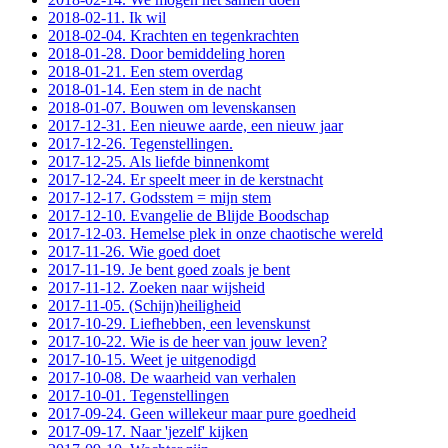
2018-02-11. Ik wil
2018-02-04. Krachten en tegenkrachten
2018-01-28. Door bemiddeling horen
2018-01-21. Een stem overdag
2018-01-14. Een stem in de nacht
2018-01-07. Bouwen om levenskansen
2017-12-31. Een nieuwe aarde, een nieuw jaar
2017-12-26. Tegenstellingen.
2017-12-25. Als liefde binnenkomt
2017-12-24. Er speelt meer in de kerstnacht
2017-12-17. Godsstem = mijn stem
2017-12-10. Evangelie de Blijde Boodschap
2017-12-03. Hemelse plek in onze chaotische wereld
2017-11-26. Wie goed doet
2017-11-19. Je bent goed zoals je bent
2017-11-12. Zoeken naar wijsheid
2017-11-05. (Schijn)heiligheid
2017-10-29. Liefhebben, een levenskunst
2017-10-22. Wie is de heer van jouw leven?
2017-10-15. Weet je uitgenodigd
2017-10-08. De waarheid van verhalen
2017-10-01. Tegenstellingen
2017-09-24. Geen willekeur maar pure goedheid
2017-09-17. Naar 'jezelf' kijken