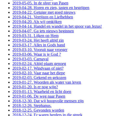
2019-05-05. In de sfeer van Pasen
2019-04-28. Horen en zien, tasten en begrijpen
2019-04-22. Getuige met goed nieuws
2019-04-21. Verrijzen en Liefhebben
2019-04-20. Als wij omkijken
2019-04-14. Handel en wandel in het spoor van Jezus!
2019-04-07. Ga iets nieuws beginnen
2019-03-31. Lijken op Hem
2019-03-24. Het heeft altijd zin
2019-03-17. Alles in Gods hand
2019-03-10. Vooruit naar vroeger
2019-03-06. Waar is je God ?
2019-03-03. Carnaval
2019-02-24. Altijd plaats genoeg
2019-02-17. Windvaan of niet?
2019-02-10. Vaar naar het diepe
2019-02-03. Gekend en gekozen
2019-01-27. Woorden als water van leven
2019-01-20. Is er nog wijn?
2019-01-13. Waarheid en licht doen
2019-01-06. De weg naar Pasen
2018-12-30. Dat wij hoopvolle mensen zijn
2018-12-26. Stephanus.
2018-12-25. Gevonden worden
2018-12-24. Er waren herders in die streek