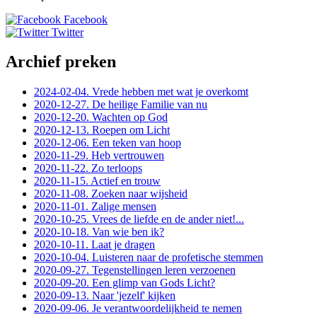
Facebook
Twitter
Archief preken
2024-02-04. Vrede hebben met wat je overkomt
2020-12-27. De heilige Familie van nu
2020-12-20. Wachten op God
2020-12-13. Roepen om Licht
2020-12-06. Een teken van hoop
2020-11-29. Heb vertrouwen
2020-11-22. Zo terloops
2020-11-15. Actief en trouw
2020-11-08. Zoeken naar wijsheid
2020-11-01. Zalige mensen
2020-10-25. Vrees de liefde en de ander niet!...
2020-10-18. Van wie ben ik?
2020-10-11. Laat je dragen
2020-10-04. Luisteren naar de profetische stemmen
2020-09-27. Tegenstellingen leren verzoenen
2020-09-20. Een glimp van Gods Licht?
2020-09-13. Naar 'jezelf' kijken
2020-09-06. Je verantwoordelijkheid te nemen