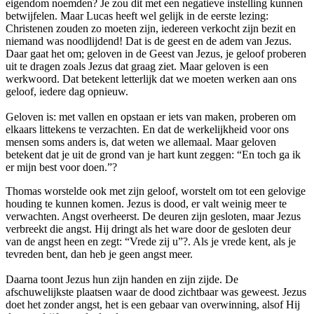
eigendom noemden? Je zou dit met een negatieve instelling kunnen
betwijfelen. Maar Lucas heeft wel gelijk in de eerste lezing:
Christenen zouden zo moeten zijn, iedereen verkocht zijn bezit en
niemand was noodlijdend! Dat is de geest en de adem van Jezus.
Daar gaat het om; geloven in de Geest van Jezus, je geloof proberen
uit te dragen zoals Jezus dat graag ziet. Maar geloven is een
werkwoord. Dat betekent letterlijk dat we moeten werken aan ons
geloof, iedere dag opnieuw.
Geloven is: met vallen en opstaan er iets van maken, proberen om
elkaars littekens te verzachten. En dat de werkelijkheid voor ons
mensen soms anders is, dat weten we allemaal. Maar geloven
betekent dat je uit de grond van je hart kunt zeggen: “En toch ga ik
er mijn best voor doen.”?
Thomas worstelde ook met zijn geloof, worstelt om tot een gelovige
houding te kunnen komen. Jezus is dood, er valt weinig meer te
verwachten. Angst overheerst. De deuren zijn gesloten, maar Jezus
verbreekt die angst. Hij dringt als het ware door de gesloten deur
van de angst heen en zegt: “Vrede zij u”?. Als je vrede kent, als je
tevreden bent, dan heb je geen angst meer.
Daarna toont Jezus hun zijn handen en zijn zijde. De
afschuwelijkste plaatsen waar de dood zichtbaar was geweest. Jezus
doet het zonder angst, het is een gebaar van overwinning, alsof Hij