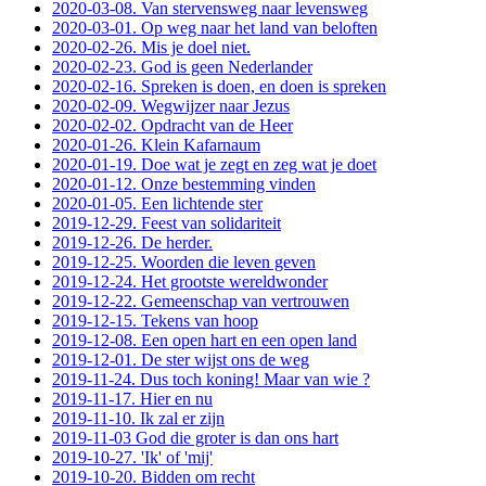
2020-03-08. Van stervensweg naar levensweg
2020-03-01. Op weg naar het land van beloften
2020-02-26. Mis je doel niet.
2020-02-23. God is geen Nederlander
2020-02-16. Spreken is doen, en doen is spreken
2020-02-09. Wegwijzer naar Jezus
2020-02-02. Opdracht van de Heer
2020-01-26. Klein Kafarnaum
2020-01-19. Doe wat je zegt en zeg wat je doet
2020-01-12. Onze bestemming vinden
2020-01-05. Een lichtende ster
2019-12-29. Feest van solidariteit
2019-12-26. De herder.
2019-12-25. Woorden die leven geven
2019-12-24. Het grootste wereldwonder
2019-12-22. Gemeenschap van vertrouwen
2019-12-15. Tekens van hoop
2019-12-08. Een open hart en een open land
2019-12-01. De ster wijst ons de weg
2019-11-24. Dus toch koning! Maar van wie ?
2019-11-17. Hier en nu
2019-11-10. Ik zal er zijn
2019-11-03 God die groter is dan ons hart
2019-10-27. 'Ik' of 'mij'
2019-10-20. Bidden om recht