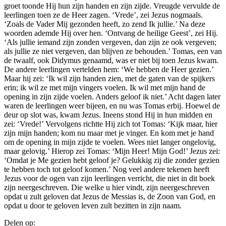
groet toonde Hij hun zijn handen en zijn zijde. Vreugde vervulde de
leerlingen toen ze de Heer zagen. ‘Vrede’, zei Jezus nogmaals.
‘Zoals de Vader Mij gezonden heeft, zo zend Ik jullie.’ Na deze
woorden ademde Hij over hen. ‘Ontvang de heilige Geest’, zei Hij.
‘Als jullie iemand zijn zonden vergeven, dan zijn ze ook vergeven;
als jullie ze niet vergeven, dan blijven ze behouden.’ Tomas, een van
de twaalf, ook Didymus genaamd, was er niet bij toen Jezus kwam.
De andere leerlingen vertelden hem: ‘We hebben de Heer gezien.’
Maar hij zei: ‘Ik wil zijn handen zien, met de gaten van de spijkers
erin; ik wil ze met mijn vingers voelen. Ik wil met mijn hand de
opening in zijn zijde voelen. Anders geloof ik niet.’ Acht dagen later
waren de leerlingen weer bijeen, en nu was Tomas erbij. Hoewel de
deur op slot was, kwam Jezus. Ineens stond Hij in hun midden en
zei: ‘Vrede!’ Vervolgens richtte Hij zich tot Tomas: ‘Kijk maar, hier
zijn mijn handen; kom nu maar met je vinger. En kom met je hand
om de opening in mijn zijde te voelen. Wees niet langer ongelovig,
maar gelovig.’ Hierop zei Tomas: ‘Mijn Heer! Mijn God!’ Jezus zei:
‘Omdat je Me gezien hebt geloof je? Gelukkig zij die zonder gezien
te hebben toch tot geloof komen.’ Nog veel andere tekenen heeft
Jezus voor de ogen van zijn leerlingen verricht, die niet in dit boek
zijn neergeschreven. Die welke u hier vindt, zijn neergeschreven
opdat u zult geloven dat Jezus de Messias is, de Zoon van God, en
opdat u door te geloven leven zult bezitten in zijn naam.
Delen op: