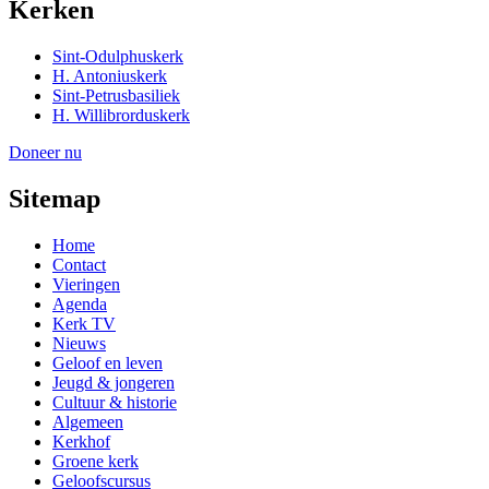
Kerken
Sint-Odulphuskerk
H. Antoniuskerk
Sint-Petrusbasiliek
H. Willibrorduskerk
Doneer nu
Sitemap
Home
Contact
Vieringen
Agenda
Kerk TV
Nieuws
Geloof en leven
Jeugd & jongeren
Cultuur & historie
Algemeen
Kerkhof
Groene kerk
Geloofscursus