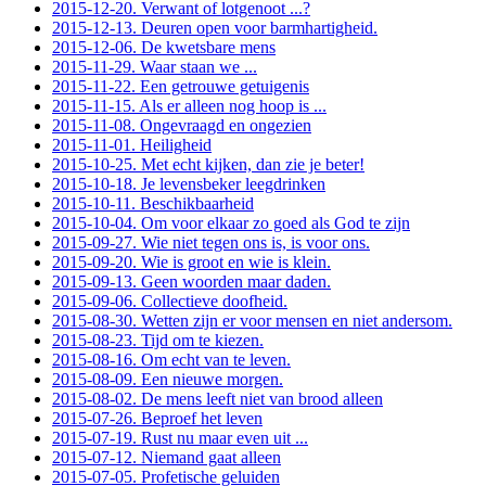
2015-12-20. Verwant of lotgenoot ...?
2015-12-13. Deuren open voor barmhartigheid.
2015-12-06. De kwetsbare mens
2015-11-29. Waar staan we ...
2015-11-22. Een getrouwe getuigenis
2015-11-15. Als er alleen nog hoop is ...
2015-11-08. Ongevraagd en ongezien
2015-11-01. Heiligheid
2015-10-25. Met echt kijken, dan zie je beter!
2015-10-18. Je levensbeker leegdrinken
2015-10-11. Beschikbaarheid
2015-10-04. Om voor elkaar zo goed als God te zijn
2015-09-27. Wie niet tegen ons is, is voor ons.
2015-09-20. Wie is groot en wie is klein.
2015-09-13. Geen woorden maar daden.
2015-09-06. Collectieve doofheid.
2015-08-30. Wetten zijn er voor mensen en niet andersom.
2015-08-23. Tijd om te kiezen.
2015-08-16. Om echt van te leven.
2015-08-09. Een nieuwe morgen.
2015-08-02. De mens leeft niet van brood alleen
2015-07-26. Beproef het leven
2015-07-19. Rust nu maar even uit ...
2015-07-12. Niemand gaat alleen
2015-07-05. Profetische geluiden