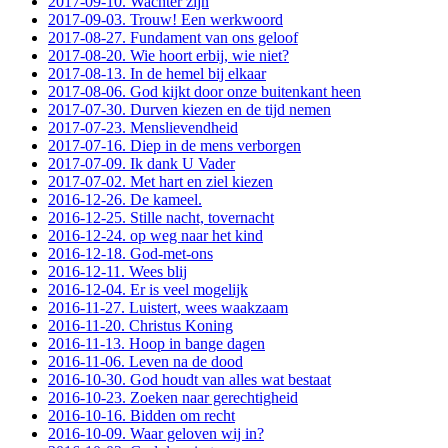
2017-09-10. Wachter zijn
2017-09-03. Trouw! Een werkwoord
2017-08-27. Fundament van ons geloof
2017-08-20. Wie hoort erbij, wie niet?
2017-08-13. In de hemel bij elkaar
2017-08-06. God kijkt door onze buitenkant heen
2017-07-30. Durven kiezen en de tijd nemen
2017-07-23. Menslievendheid
2017-07-16. Diep in de mens verborgen
2017-07-09. Ik dank U Vader
2017-07-02. Met hart en ziel kiezen
2016-12-26. De kameel.
2016-12-25. Stille nacht, tovernacht
2016-12-24. op weg naar het kind
2016-12-18. God-met-ons
2016-12-11. Wees blij
2016-12-04. Er is veel mogelijk
2016-11-27. Luistert, wees waakzaam
2016-11-20. Christus Koning
2016-11-13. Hoop in bange dagen
2016-11-06. Leven na de dood
2016-10-30. God houdt van alles wat bestaat
2016-10-23. Zoeken naar gerechtigheid
2016-10-16. Bidden om recht
2016-10-09. Waar geloven wij in?