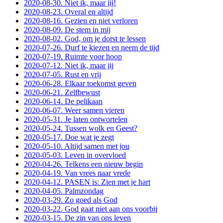
2020-08-30. Niet ik, maar jij!
2020-08-23. Overal en altijd
2020-08-16. Gezien en niet verloren
2020-08-09. De stem in mij
2020-08-02. God, om je dorst te lessen
2020-07-26. Durf te kiezen en neem de tijd
2020-07-19. Ruimte voor hoop
2020-07-12. Niet ik, maar jij
2020-07-05. Rust en vrij
2020-06-28. Elkaar toekomst geven
2020-06-21. Zelfbewust
2020-06-14. De pelikaan
2020-06-07. Weer samen vieren
2020-05-31. Je laten ontwortelen
2020-05-24. Tussen wolk en Geest?
2020-05-17. Doe wat je zegt
2020-05-10. Altijd samen met jou
2020-05-03. Leven in overvloed
2020-04-26. Telkens een nieuw begin
2020-04-19. Van vrees naar vrede
2020-04-12. PASEN is: Zien met je hart
2020-04-05. Palmzondag
2020-03-29. Zo goed als God
2020-03-22. God gaat niet aan ons voorbij
2020-03-15. De zin van ons leven