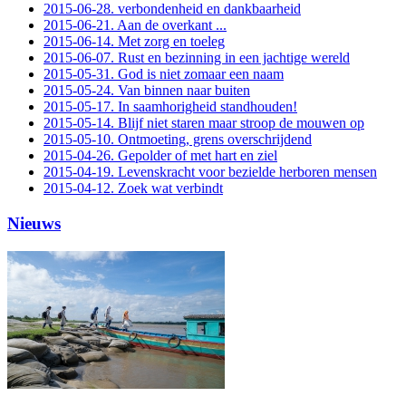
2015-06-28. verbondenheid en dankbaarheid
2015-06-21. Aan de overkant ...
2015-06-14. Met zorg en toeleg
2015-06-07. Rust en bezinning in een jachtige wereld
2015-05-31. God is niet zomaar een naam
2015-05-24. Van binnen naar buiten
2015-05-17. In saamhorigheid standhouden!
2015-05-14. Blijf niet staren maar stroop de mouwen op
2015-05-10. Ontmoeting, grens overschrijdend
2015-04-26. Gepolder of met hart en ziel
2015-04-19. Levenskracht voor bezielde herboren mensen
2015-04-12. Zoek wat verbindt
Nieuws