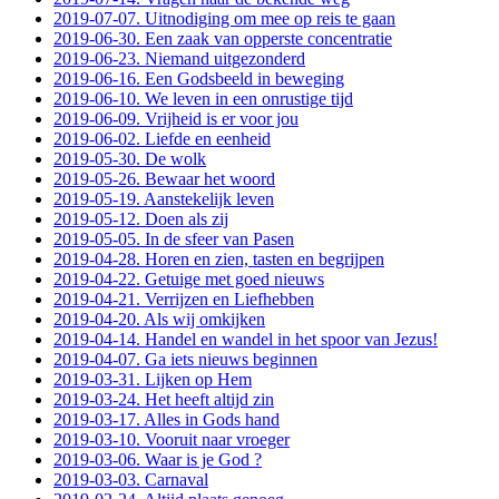
2019-07-07. Uitnodiging om mee op reis te gaan
2019-06-30. Een zaak van opperste concentratie
2019-06-23. Niemand uitgezonderd
2019-06-16. Een Godsbeeld in beweging
2019-06-10. We leven in een onrustige tijd
2019-06-09. Vrijheid is er voor jou
2019-06-02. Liefde en eenheid
2019-05-30. De wolk
2019-05-26. Bewaar het woord
2019-05-19. Aanstekelijk leven
2019-05-12. Doen als zij
2019-05-05. In de sfeer van Pasen
2019-04-28. Horen en zien, tasten en begrijpen
2019-04-22. Getuige met goed nieuws
2019-04-21. Verrijzen en Liefhebben
2019-04-20. Als wij omkijken
2019-04-14. Handel en wandel in het spoor van Jezus!
2019-04-07. Ga iets nieuws beginnen
2019-03-31. Lijken op Hem
2019-03-24. Het heeft altijd zin
2019-03-17. Alles in Gods hand
2019-03-10. Vooruit naar vroeger
2019-03-06. Waar is je God ?
2019-03-03. Carnaval