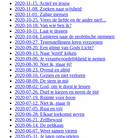
2020-11-15. Actief en trouw
2020-11-08. Zoeken naar wijsheid
2020-11-01. Zalige mensen
2020-10-25. Vrees de liefde en de ander niet!...
2020-10-18. Van wie ben ik?
2020-10-11. Laat je dragen
2020-10-04. Luisteren naar de profetische stemmen
2020-09-27. Tegenstellingen leren verzoenen
2020-09-20. Een glimp van Gods Licht?
2020-09-13. Naar 'jezelf' kijken
2020-09-06. Je verantwoordelijkheid te nemen
2020-08-30. Niet ik, maar jij!
2020-08-23. Overal en altijd
2020-08-16. Gezien en niet verloren
2020-08-09. De stem in mij
2020-08-02. God, om je dorst te lessen
2020-07-26. Durf te kiezen en neem de tijd
2020-07-19. Ruimte voor hoop
2020-07-12. Niet ik, maar jij
2020-07-05. Rust en vrij
2020-06-28. Elkaar toekomst geven
2020-06-21. Zelfbewust
2020-06-14. De pelikaan
2020-06-07. Weer samen vieren
2020-05-31. Je laten ontwortelen