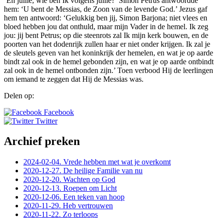
‘En jullie, wie ben Ik volgens jullie?’ Simon Petrus antwoordde
hem: ‘U bent de Messias, de Zoon van de levende God.’ Jezus gaf
hem ten antwoord: ‘Gelukkig ben jij, Simon Barjona; niet vlees en
bloed hebben jou dat onthuld, maar mijn Vader in de hemel. Ik zeg
jou: jij bent Petrus; op die steenrots zal Ik mijn kerk bouwen, en de
poorten van het dodenrijk zullen haar er niet onder krijgen. Ik zal je
de sleutels geven van het koninkrijk der hemelen, en wat je op aarde
bindt zal ook in de hemel gebonden zijn, en wat je op aarde ontbindt
zal ook in de hemel ontbonden zijn.’ Toen verbood Hij de leerlingen
om iemand te zeggen dat Hij de Messias was.
Delen op:
Facebook
Twitter
Archief preken
2024-02-04. Vrede hebben met wat je overkomt
2020-12-27. De heilige Familie van nu
2020-12-20. Wachten op God
2020-12-13. Roepen om Licht
2020-12-06. Een teken van hoop
2020-11-29. Heb vertrouwen
2020-11-22. Zo terloops