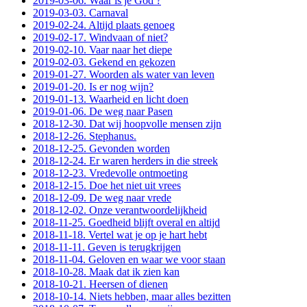
2019-03-06. Waar is je God ?
2019-03-03. Carnaval
2019-02-24. Altijd plaats genoeg
2019-02-17. Windvaan of niet?
2019-02-10. Vaar naar het diepe
2019-02-03. Gekend en gekozen
2019-01-27. Woorden als water van leven
2019-01-20. Is er nog wijn?
2019-01-13. Waarheid en licht doen
2019-01-06. De weg naar Pasen
2018-12-30. Dat wij hoopvolle mensen zijn
2018-12-26. Stephanus.
2018-12-25. Gevonden worden
2018-12-24. Er waren herders in die streek
2018-12-23. Vredevolle ontmoeting
2018-12-15. Doe het niet uit vrees
2018-12-09. De weg naar vrede
2018-12-02. Onze verantwoordelijkheid
2018-11-25. Goedheid blijft overal en altijd
2018-11-18. Vertel wat je op je hart hebt
2018-11-11. Geven is terugkrijgen
2018-11-04. Geloven en waar we voor staan
2018-10-28. Maak dat ik zien kan
2018-10-21. Heersen of dienen
2018-10-14. Niets hebben, maar alles bezitten