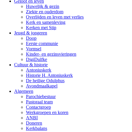
Geloof en leven
Huwelijk & gezin
Ziekte en ouderdom
Overlijden en leven met verlies
Kerk en samenleving
Kerken met Stip
Jeugd & jongeren
Doop
Eerste communie
Vormsel
Kinder- en gezinsvieringen
DigiDulfke
Cultuur & historie
Antoniuskerk
Historie H. Antoniuskerk
De heilige Odulphus
Avondmaalkapel
Algemeen
Parochiebestuur
Pastoraal team
Contactgroep
Werkgroepen en koren
ANBI
Doneren
Kerkbalans