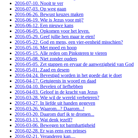
2016-07-10. Nooit te ver
2016-07-03. Op weg gaan
2016-06-26. Bewust keuzes maken
2016-06-19. Wie is Jezus voor mij?
2016-06-12. Een nieuwe kans
2016-06-05. Opkomen voor het leven.
2016-05-29. Geef jullie hen maar te eten!
2016-05-22. God en mens, een vier-eenheid misschien?
2016-05-16. Met moed en hoop
2016-05-15. Alle reden om Pinksteren te vieren
2016-05-08. Niet zonder ouders
2016-05-05. Zet stappen en ervaar de aanwezigheid van God
2016-05-01. Zaad en desem
2016-04-24. Bevestigd worden in het goede dat je doet
2016-04-17. Getuigenis in woord en daad
2016-04-10. Bevelen of liefhebben
2016-04-03. Geloof in de kracht van Jezus
2016-03-28. Wie wil de wereld verbeteren?
2016-03-27. In liefde uit handen gegeven
2016-03-26. Waarom...? Daarom...!
2016-03-20. Daarom durf ik te dromen...
2016-03-13. Wat denk jezelf?
2016-03-06. Bewegen tot barmhartigheid
2016-02-28. Er was eens een prinses
2016-02-21. Veranderen kan....