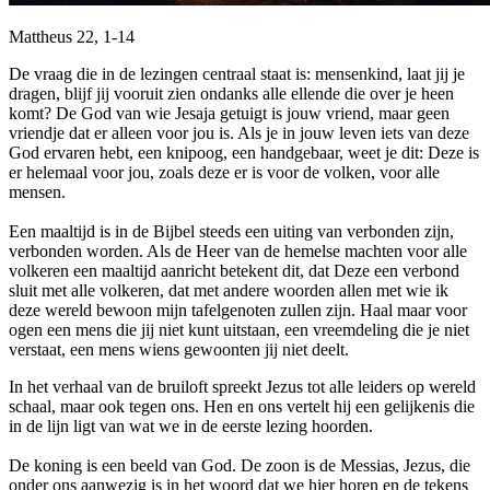
Mattheus 22, 1-14
De vraag die in de lezingen centraal staat is: mensenkind, laat jij je
dragen, blijf jij vooruit zien ondanks alle ellende die over je heen
komt? De God van wie Jesaja getuigt is jouw vriend, maar geen
vriendje dat er alleen voor jou is. Als je in jouw leven iets van deze
God ervaren hebt, een knipoog, een handgebaar, weet je dit: Deze is
er helemaal voor jou, zoals deze er is voor de volken, voor alle
mensen.
Een maaltijd is in de Bijbel steeds een uiting van verbonden zijn,
verbonden worden. Als de Heer van de hemelse machten voor alle
volkeren een maaltijd aanricht betekent dit, dat Deze een verbond
sluit met alle volkeren, dat met andere woorden allen met wie ik
deze wereld bewoon mijn tafelgenoten zullen zijn. Haal maar voor
ogen een mens die jij niet kunt uitstaan, een vreemdeling die je niet
verstaat, een mens wiens gewoonten jij niet deelt.
In het verhaal van de bruiloft spreekt Jezus tot alle leiders op wereld
schaal, maar ook tegen ons. Hen en ons vertelt hij een gelijkenis die
in de lijn ligt van wat we in de eerste lezing hoorden.
De koning is een beeld van God. De zoon is de Messias, Jezus, die
onder ons aanwezig is in het woord dat we hier horen en de tekens