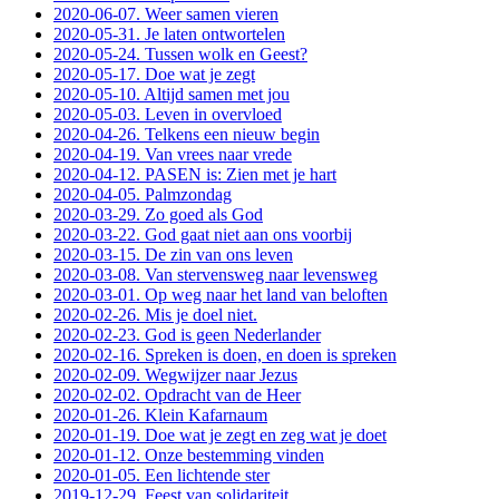
2020-06-07. Weer samen vieren
2020-05-31. Je laten ontwortelen
2020-05-24. Tussen wolk en Geest?
2020-05-17. Doe wat je zegt
2020-05-10. Altijd samen met jou
2020-05-03. Leven in overvloed
2020-04-26. Telkens een nieuw begin
2020-04-19. Van vrees naar vrede
2020-04-12. PASEN is: Zien met je hart
2020-04-05. Palmzondag
2020-03-29. Zo goed als God
2020-03-22. God gaat niet aan ons voorbij
2020-03-15. De zin van ons leven
2020-03-08. Van stervensweg naar levensweg
2020-03-01. Op weg naar het land van beloften
2020-02-26. Mis je doel niet.
2020-02-23. God is geen Nederlander
2020-02-16. Spreken is doen, en doen is spreken
2020-02-09. Wegwijzer naar Jezus
2020-02-02. Opdracht van de Heer
2020-01-26. Klein Kafarnaum
2020-01-19. Doe wat je zegt en zeg wat je doet
2020-01-12. Onze bestemming vinden
2020-01-05. Een lichtende ster
2019-12-29. Feest van solidariteit