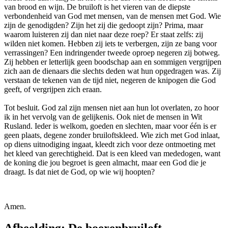
van brood en wijn. De bruiloft is het vieren van de diepste
verbondenheid van God met mensen, van de mensen met God. Wie
zijn de genodigden? Zijn het zij die gedoopt zijn? Prima, maar
waarom luisteren zij dan niet naar deze roep? Er staat zelfs: zij
wilden niet komen. Hebben zij iets te verbergen, zijn ze bang voor
verrassingen? Een indringender tweede oproep negeren zij botweg.
Zij hebben er letterlijk geen boodschap aan en sommigen vergrijpen
zich aan de dienaars die slechts deden wat hun opgedragen was. Zij
verstaan de tekenen van de tijd niet, negeren de knipogen die God
geeft, of vergrijpen zich eraan.
Tot besluit. God zal zijn mensen niet aan hun lot overlaten, zo hoor
ik in het vervolg van de gelijkenis. Ook niet de mensen in Wit
Rusland. Ieder is welkom, goeden en slechten, maar voor één is er
geen plaats, degene zonder bruiloftskleed. Wie zich met God inlaat,
op diens uitnodiging ingaat, kleedt zich voor deze ontmoeting met
het kleed van gerechtigheid. Dat is een kleed van mededogen, want
de koning die jou begroet is geen almacht, maar een God die je
draagt. Is dat niet de God, op wie wij hoopten?
Amen.