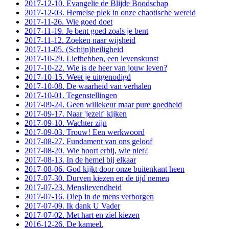
2017-12-10. Evangelie de Blijde Boodschap
2017-12-03. Hemelse plek in onze chaotische wereld
2017-11-26. Wie goed doet
2017-11-19. Je bent goed zoals je bent
2017-11-12. Zoeken naar wijsheid
2017-11-05. (Schijn)heiligheid
2017-10-29. Liefhebben, een levenskunst
2017-10-22. Wie is de heer van jouw leven?
2017-10-15. Weet je uitgenodigd
2017-10-08. De waarheid van verhalen
2017-10-01. Tegenstellingen
2017-09-24. Geen willekeur maar pure goedheid
2017-09-17. Naar 'jezelf' kijken
2017-09-10. Wachter zijn
2017-09-03. Trouw! Een werkwoord
2017-08-27. Fundament van ons geloof
2017-08-20. Wie hoort erbij, wie niet?
2017-08-13. In de hemel bij elkaar
2017-08-06. God kijkt door onze buitenkant heen
2017-07-30. Durven kiezen en de tijd nemen
2017-07-23. Menslievendheid
2017-07-16. Diep in de mens verborgen
2017-07-09. Ik dank U Vader
2017-07-02. Met hart en ziel kiezen
2016-12-26. De kameel.