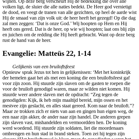
wijnen. Op deze berg verscheurt Hij de bedekking die over alle
volken ligt, de sluier die alle naties bedekt. De Heer god vernietigt
de dood, en veegt de tranen van alle gezichten, op heel de aarde wist
Hij de smaad van zijn volk uit: de heer heeft het gezegd! Op die dag
zal men zeggen: ‘Dat is onze God.’ Wij hoopten op Hem en Hij
heeft ons gered. Dat is de heer, op wie wij hoopten; laat ons blij zijn
en juichen om de redding die Hij heeft gebracht. Want op deze berg
rust de hand van de heer.
Evangelie: Matteüs 22, 1-14
Gelijkenis van een bruiloftsfeest
Opnieuw sprak Jezus tot hen in gelijkenissen: ‘Met het koninkrijk
der hemelen gaat het als met een koning die een bruiloftsfeest gaf
voor zijn zoon. Hij stuurde zijn slaven om de gasten te roepen die
voor de bruiloft genodigd waren, maar ze wilden niet komen. Hij
stuurde weer andere slaven met de opdracht: “Zeg tegen de
genodigden: Kijk, ik heb mijn maaltijd bereid, mijn ossen en het
mestvee zijn geslacht, en alles staat gereed. Kom naar de bruiloft.”?
Maar ze trokken zich er niets van aan en gingen hun eigen weg, de
een naar zijn akker, de ander naar zijn handel. De anderen grepen
zijn slaven vast, mishandelden en vermoordden hen. De koning
werd woedend. Hij stuurde zijn soldaten, liet die moordenaars
ombrengen en hun stad in brand steken. Toen zei hij tegen zijn