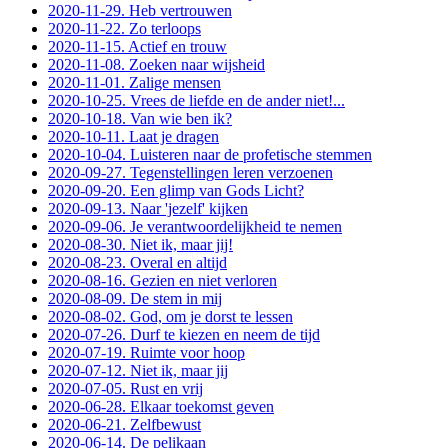
2020-11-29. Heb vertrouwen
2020-11-22. Zo terloops
2020-11-15. Actief en trouw
2020-11-08. Zoeken naar wijsheid
2020-11-01. Zalige mensen
2020-10-25. Vrees de liefde en de ander niet!...
2020-10-18. Van wie ben ik?
2020-10-11. Laat je dragen
2020-10-04. Luisteren naar de profetische stemmen
2020-09-27. Tegenstellingen leren verzoenen
2020-09-20. Een glimp van Gods Licht?
2020-09-13. Naar 'jezelf' kijken
2020-09-06. Je verantwoordelijkheid te nemen
2020-08-30. Niet ik, maar jij!
2020-08-23. Overal en altijd
2020-08-16. Gezien en niet verloren
2020-08-09. De stem in mij
2020-08-02. God, om je dorst te lessen
2020-07-26. Durf te kiezen en neem de tijd
2020-07-19. Ruimte voor hoop
2020-07-12. Niet ik, maar jij
2020-07-05. Rust en vrij
2020-06-28. Elkaar toekomst geven
2020-06-21. Zelfbewust
2020-06-14. De pelikaan