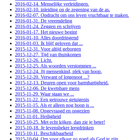
2016-02-14. Menselijke verleidingen.
2016-02-10. inleiding op de zegening van de as.
2016-02-07. Opdracht om ons leven vruchtbaar te maken.
2016-01-31. De vreemdeling
2016-01-24. Zeggen en schrijven
2016-01-17. Het nieuwe begint
2016-01-10. Alles doordringend
2016-01-03. Ik blijf geloven dat ...
2015-12-31. Voor altijd geborgen
2015-12-27. Tijd van thuiskomen
2015-12-26. Licht.
2015-12-25. Als woorden verstommen ...
2015-12-24. Jij mensenkind, plek van hoop.
2015-12-20. Verwant of lotgenoot ...?
2015-12-13. Deuren open voor barmhartigheid.
2015-12-06. De kwetsbare mens
2015-11-29. Waar staan we ...
2015-11-22. Een getrouwe getuigenis
2015-11-15. Als er alleen nog hoop is ...
2015-11-08. Ongevraagd en ongezien
2015-11-01. Heiligheid
2015-10-25. Met echt kijken, dan zie je beter!
2015-10-18. Je levensbeker leegdrinken
2015-10-11. Beschikbaarheid
2015-10-04. Om voor elkaar zo goed als God te zijn