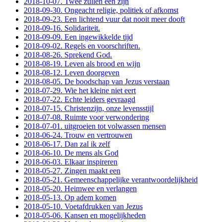
2018-10-07. Twee zullen een zijn
2018-09-30. Ongeacht religie, politiek of afkomst
2018-09-23. Een lichtend vuur dat nooit meer dooft
2018-09-16. Solidariteit.
2018-09-09. Een ingewikkelde tijd
2018-09-02. Regels en voorschriften.
2018-08-26. Sprekend God.
2018-08-19. Leven als brood en wijn
2018-08-12. Leven doorgeven
2018-08-05. De boodschap van Jezus verstaan
2018-07-29. Wie het kleine niet eert
2018-07-22. Echte leiders gevraagd
2018-07-15. Christenzijn, onze levensstijl
2018-07-08. Ruimte voor verwondering
2018-07-01. uitgroeien tot volwassen mensen
2018-06-24. Trouw en vertrouwen
2018-06-17. Dan zal ik zelf
2018-06-10. De mens als God
2018-06-03. Elkaar inspireren
2018-05-27. Zingen maakt een
2018-05-21. Gemeenschappelijke verantwoordelijkheid
2018-05-20. Heimwee en verlangen
2018-05-13. Op adem komen
2018-05-10. Voetafdrukken van Jezus
2018-05-06. Kansen en mogelijkheden