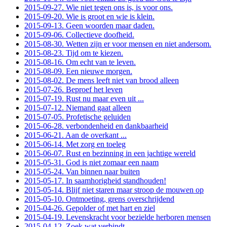
2015-09-27. Wie niet tegen ons is, is voor ons.
2015-09-20. Wie is groot en wie is klein.
2015-09-13. Geen woorden maar daden.
2015-09-06. Collectieve doofheid.
2015-08-30. Wetten zijn er voor mensen en niet andersom.
2015-08-23. Tijd om te kiezen.
2015-08-16. Om echt van te leven.
2015-08-09. Een nieuwe morgen.
2015-08-02. De mens leeft niet van brood alleen
2015-07-26. Beproef het leven
2015-07-19. Rust nu maar even uit ...
2015-07-12. Niemand gaat alleen
2015-07-05. Profetische geluiden
2015-06-28. verbondenheid en dankbaarheid
2015-06-21. Aan de overkant ...
2015-06-14. Met zorg en toeleg
2015-06-07. Rust en bezinning in een jachtige wereld
2015-05-31. God is niet zomaar een naam
2015-05-24. Van binnen naar buiten
2015-05-17. In saamhorigheid standhouden!
2015-05-14. Blijf niet staren maar stroop de mouwen op
2015-05-10. Ontmoeting, grens overschrijdend
2015-04-26. Gepolder of met hart en ziel
2015-04-19. Levenskracht voor bezielde herboren mensen
2015-04-12. Zoek wat verbindt