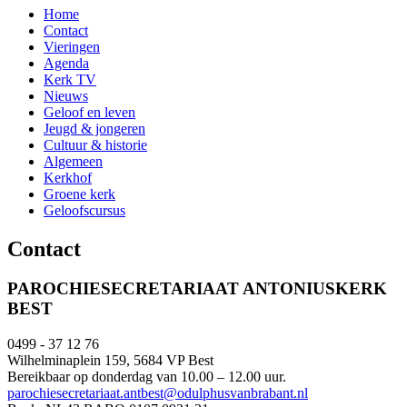
Home
Contact
Vieringen
Agenda
Kerk TV
Nieuws
Geloof en leven
Jeugd & jongeren
Cultuur & historie
Algemeen
Kerkhof
Groene kerk
Geloofscursus
Contact
PAROCHIESECRETARIAAT ANTONIUSKERK
BEST
0499 - 37 12 76
Wilhelminaplein 159, 5684 VP Best
Bereikbaar op donderdag van 10.00 – 12.00 uur.
parochiesecretariaat.antbest@odulphusvanbrabant.nl