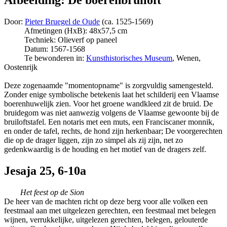
Afbeelding: De boerenbruiloft
Door:
Pieter Bruegel de Oude
(ca. 1525-1569)
Afmetingen (HxB): 48x57,5 cm
Techniek: Olieverf op paneel
Datum: 1567-1568
Te bewonderen in:
Kunsthistorisches Museum
, Wenen,
Oostenrijk
Deze zogenaamde "momentopname" is zorgvuldig samengesteld.
Zonder enige symbolische betekenis laat het schilderij een Vlaamse
boerenhuwelijk zien. Voor het groene wandkleed zit de bruid. De
bruidegom was niet aanwezig volgens de Vlaamse gewoonte bij de
bruiloftstafel. Een notaris met een muts, een Franciscaner monnik,
en onder de tafel, rechts, de hond zijn herkenbaar; De voorgerechten
die op de drager liggen, zijn zo simpel als zij zijn, net zo
gedenkwaardig is de houding en het motief van de dragers zelf.
Jesaja 25, 6-10a
Het feest op de Sion
De heer van de machten richt op deze berg voor alle volken een
feestmaal aan met uitgelezen gerechten, een feestmaal met belegen
wijnen, verrukkelijke, uitgelezen gerechten, belegen, gelouterde