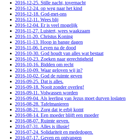
2016-12-25. Stille nacht, tovernacht
2016-12-24. op weg naar het kind
2016-12-18. God-met-ons
2016-12-11. Wees blij
2016-12-04. Er is veel mogelijk
2016-11-27. Luistert, wees waakzaam
2016-11-20. Christus Koning
2016-11-13. Hoop in bange dagen
2016-11-06. Leven na de dood
2016-10-30. God houdt van alles wat bestaat
2016-10-23. Zoeken naar gerechtigheid
2016-10-16. Bidden om recht
2016-10-09. Waar geloven wij in?
2016-10-02. God de ruimte geven
2016-09-25. Dat is alles.
2016-09-18. Nooit zonder overleg!
2016-09-11. Volwassen worden
2016-09-04. Als leerling van Jezus moet durven loslaten
2016-08-28. Tafelmanieren
2016-08-21. Zorg dat je erbij komt
2016-08-14. Een moeder blijft een moeder
2016-08-07. Ruimte geven.
2016-07-31. Alles is illusie!
2016-07-24. Solidariteit en mededogen.
2016-07-17. Geven en ontvangen