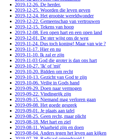
2019-12-26. De herder.
2019-12-25. Woorden die leven geven
2019-12-24. Het grootste wereldwonder
2019-12-22. Gemeenschap van vertrouwen
2019-12-15. Tekens van hoop
2019-12-08. Een open hart en een open land
2019-12-01. De ster wijst ons de weg
2019-11-24. Dus toch koning! Maar van wie ?
2019-11-17. Hier en nu
2019-11-10. Ik zal er zijn
2019-11-03 God die groter is dan ons hart
2019-10-27. 'Ik' of 'mij'
2019-10-20. Bidden om recht
2019-10-13. Gezicht van God te zijn
2019-10-06. Veilig in Gods hand
2019-09-29. Doen naar vermogen
2019-09-22. Vindingrijk zijn
2019-09-15. Niemand mag verloren gaan
2019-09-08. Het goede gesprek
2019-09-01. Je plaats aan tafel
2019-08-25. Geen recht, maar plicht
2019-08-18. Met hart en ziel
2019-08-11. Waarheid zijn en doen
2019-08-04. Anders tegen het leven aan kijken
2019-07-28. Radicaal omgedraaid !