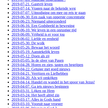
2019-07-21. Gastvrij leven
2019-07-14. Vragen naar de bekende weg
2019-07-07. Uitnodiging om mee op reis te gaan
2019-06-30. Een zaak van opperste concentratie
2019-06-23. Niemand uitgezonderd
2019-06-16. Een Godsbeeld in beweging
2019-06-10. We leven in een onrustige tijd
2019-06-09. Vrijheid is er voor jou
2019-06-02. Liefde en eenheid
2019-05-30. De wolk
2019-05-26. Bewaar het woord
2019-05-19. Aanstekelijk leven
2019-05-12. Doen als zij
2019-05-05. In de sfeer van Pasen
2019-04-28. Horen en zien, tasten en begrijpen
2019-04-22. Getuige met goed nieuws
2019-04-21. Verrijzen en Liefhebben
2019-04-20. Als wij omkijken
2019-04-14. Handel en wandel in het spoor van Jezus!
2019-04-07. Ga iets nieuws beginnen
2019-03-31. Lijken op Hem
2019-03-24. Het heeft altijd zin
2019-03-17. Alles in Gods hand
2019-03-10. Vooruit naar vroeger