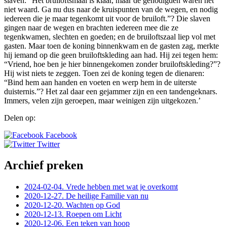
slaven: “Het bruiloftsmaal is klaar, maar de genodigden waren het
niet waard. Ga nu dus naar de kruispunten van de wegen, en nodig
iedereen die je maar tegenkomt uit voor de bruiloft.”? Die slaven
gingen naar de wegen en brachten iedereen mee die ze
tegenkwamen, slechten en goeden; en de bruiloftszaal liep vol met
gasten. Maar toen de koning binnenkwam en de gasten zag, merkte
hij iemand op die geen bruiloftskleding aan had. Hij zei tegen hem:
“Vriend, hoe ben je hier binnengekomen zonder bruiloftskleding?”?
Hij wist niets te zeggen. Toen zei de koning tegen de dienaren:
“Bind hem aan handen en voeten en werp hem in de uiterste
duisternis.”? Het zal daar een gejammer zijn en een tandengeknars.
Immers, velen zijn geroepen, maar weinigen zijn uitgekozen.’
Delen op:
Facebook
Twitter
Archief preken
2024-02-04. Vrede hebben met wat je overkomt
2020-12-27. De heilige Familie van nu
2020-12-20. Wachten op God
2020-12-13. Roepen om Licht
2020-12-06. Een teken van hoop