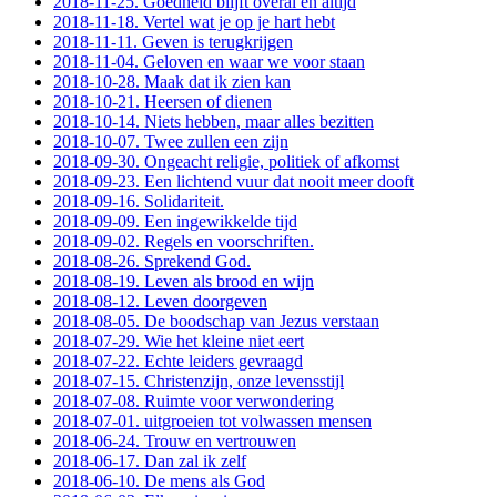
2018-11-25. Goedheid blijft overal en altijd
2018-11-18. Vertel wat je op je hart hebt
2018-11-11. Geven is terugkrijgen
2018-11-04. Geloven en waar we voor staan
2018-10-28. Maak dat ik zien kan
2018-10-21. Heersen of dienen
2018-10-14. Niets hebben, maar alles bezitten
2018-10-07. Twee zullen een zijn
2018-09-30. Ongeacht religie, politiek of afkomst
2018-09-23. Een lichtend vuur dat nooit meer dooft
2018-09-16. Solidariteit.
2018-09-09. Een ingewikkelde tijd
2018-09-02. Regels en voorschriften.
2018-08-26. Sprekend God.
2018-08-19. Leven als brood en wijn
2018-08-12. Leven doorgeven
2018-08-05. De boodschap van Jezus verstaan
2018-07-29. Wie het kleine niet eert
2018-07-22. Echte leiders gevraagd
2018-07-15. Christenzijn, onze levensstijl
2018-07-08. Ruimte voor verwondering
2018-07-01. uitgroeien tot volwassen mensen
2018-06-24. Trouw en vertrouwen
2018-06-17. Dan zal ik zelf
2018-06-10. De mens als God