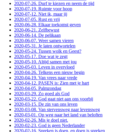
2020-07-26. Durf te kiezen en neem de tijd
2020-07-19. Ruimte voor hoop
2020-07-12. Niet ik, maar jij
2020-07-05. Rust en vrij
2020-06-28. Elkaar toekomst geven
2020-06-21. Zelfbewust
2020-06-14. De pelikaan
2020-06-07. Weer samen vieren
2020-05-31. Je laten ontwortelen
2020-05-24. Tussen wolk en Geest?
2020-05-17. Doe wat je zegt
2020-05-10. Altijd samen met jou
2020-05-03. Leven in overvloed
2020-04-26. Telkens een nieuw begin
2020-04-19. Van vrees naar vrede
2020-04-12. PASEN is: Zien met je hart
2020-04-05. Palmzondag
2020-03-29. Zo goed als God
2020-03-22. God gaat niet aan ons voorbij
2020-03-15. De zin van ons leven
2020-03-08. Van stervensweg naar levensweg
2020-03-01. Op weg naar het land van beloften
2020-02-26. Mis je doel niet.
2020-02-23. God is geen Nederlander
2020-02-16. Spreken is doen, en doen is spreken