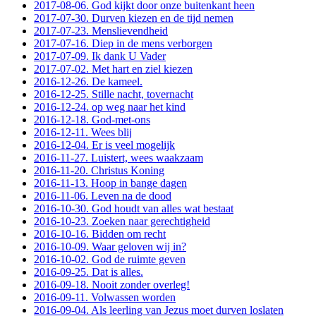
2017-08-06. God kijkt door onze buitenkant heen
2017-07-30. Durven kiezen en de tijd nemen
2017-07-23. Menslievendheid
2017-07-16. Diep in de mens verborgen
2017-07-09. Ik dank U Vader
2017-07-02. Met hart en ziel kiezen
2016-12-26. De kameel.
2016-12-25. Stille nacht, tovernacht
2016-12-24. op weg naar het kind
2016-12-18. God-met-ons
2016-12-11. Wees blij
2016-12-04. Er is veel mogelijk
2016-11-27. Luistert, wees waakzaam
2016-11-20. Christus Koning
2016-11-13. Hoop in bange dagen
2016-11-06. Leven na de dood
2016-10-30. God houdt van alles wat bestaat
2016-10-23. Zoeken naar gerechtigheid
2016-10-16. Bidden om recht
2016-10-09. Waar geloven wij in?
2016-10-02. God de ruimte geven
2016-09-25. Dat is alles.
2016-09-18. Nooit zonder overleg!
2016-09-11. Volwassen worden
2016-09-04. Als leerling van Jezus moet durven loslaten