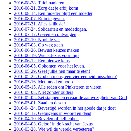
2016-08-28. Tafelmanieren
2016-08-21. Zorg dat je erbij komt
2016-08-14. Een moeder blijft een moeder
2016-08-07. Ruimte geven.
2016-07-31. Alles is illusie!
2016-07-24. Solidariteit en mededogen.
2016-07-17. Geven en ontvangen
2016-07-10. Nooit te ver
2016-07-03. Op weg gaan
2016-06-26. Bewust keuzes maken
2016-06-19. Wie is Jezus voor mij?
2016-06-12. Een nieuwe kans
2016-06-05. Opkomen voor het leven.
2016-05-29. Geef jullie hen maar te eten!
2016-05-22. God en mens, een vier-eenheid misschien?
2016-05-16. Met moed en hoop
2016-05-15. Alle reden om Pinksteren te vieren
2016-05-08. Niet zonder ouders
2016-05-05. Zet stappen en ervaar de aanwezigheid van God
2016-05-01. Zaad en desem
2016-04-24. Bevestigd worden in het goede dat je doet
2016-04-17. Getuigenis in woord en daad
2016-04-10. Bevelen of liefhebben
2016-04-03. Geloof in de kracht van Jezus
2016-03-28. Wie wil de wereld verbeteren?