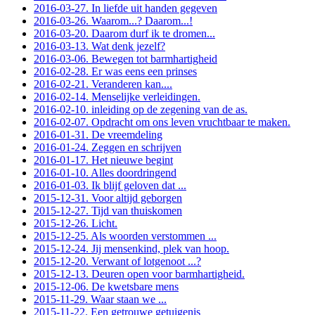
2016-03-27. In liefde uit handen gegeven
2016-03-26. Waarom...? Daarom...!
2016-03-20. Daarom durf ik te dromen...
2016-03-13. Wat denk jezelf?
2016-03-06. Bewegen tot barmhartigheid
2016-02-28. Er was eens een prinses
2016-02-21. Veranderen kan....
2016-02-14. Menselijke verleidingen.
2016-02-10. inleiding op de zegening van de as.
2016-02-07. Opdracht om ons leven vruchtbaar te maken.
2016-01-31. De vreemdeling
2016-01-24. Zeggen en schrijven
2016-01-17. Het nieuwe begint
2016-01-10. Alles doordringend
2016-01-03. Ik blijf geloven dat ...
2015-12-31. Voor altijd geborgen
2015-12-27. Tijd van thuiskomen
2015-12-26. Licht.
2015-12-25. Als woorden verstommen ...
2015-12-24. Jij mensenkind, plek van hoop.
2015-12-20. Verwant of lotgenoot ...?
2015-12-13. Deuren open voor barmhartigheid.
2015-12-06. De kwetsbare mens
2015-11-29. Waar staan we ...
2015-11-22. Een getrouwe getuigenis