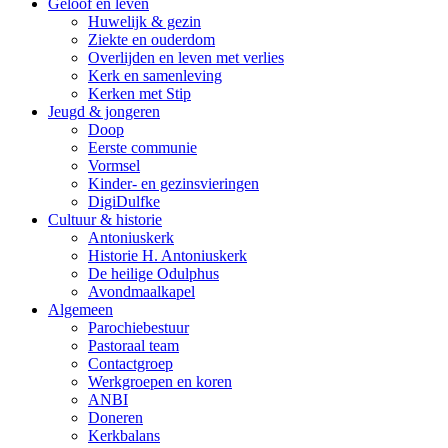
Geloof en leven
Huwelijk & gezin
Ziekte en ouderdom
Overlijden en leven met verlies
Kerk en samenleving
Kerken met Stip
Jeugd & jongeren
Doop
Eerste communie
Vormsel
Kinder- en gezinsvieringen
DigiDulfke
Cultuur & historie
Antoniuskerk
Historie H. Antoniuskerk
De heilige Odulphus
Avondmaalkapel
Algemeen
Parochiebestuur
Pastoraal team
Contactgroep
Werkgroepen en koren
ANBI
Doneren
Kerkbalans