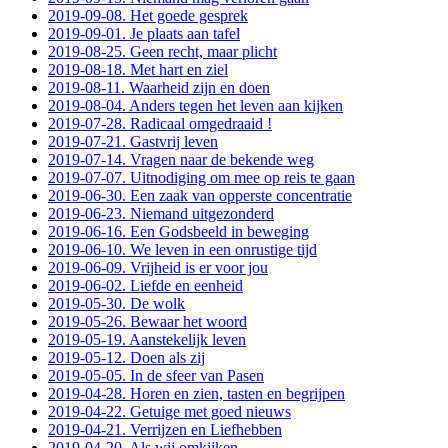
2019-09-08. Het goede gesprek
2019-09-01. Je plaats aan tafel
2019-08-25. Geen recht, maar plicht
2019-08-18. Met hart en ziel
2019-08-11. Waarheid zijn en doen
2019-08-04. Anders tegen het leven aan kijken
2019-07-28. Radicaal omgedraaid !
2019-07-21. Gastvrij leven
2019-07-14. Vragen naar de bekende weg
2019-07-07. Uitnodiging om mee op reis te gaan
2019-06-30. Een zaak van opperste concentratie
2019-06-23. Niemand uitgezonderd
2019-06-16. Een Godsbeeld in beweging
2019-06-10. We leven in een onrustige tijd
2019-06-09. Vrijheid is er voor jou
2019-06-02. Liefde en eenheid
2019-05-30. De wolk
2019-05-26. Bewaar het woord
2019-05-19. Aanstekelijk leven
2019-05-12. Doen als zij
2019-05-05. In de sfeer van Pasen
2019-04-28. Horen en zien, tasten en begrijpen
2019-04-22. Getuige met goed nieuws
2019-04-21. Verrijzen en Liefhebben
2019-04-20. Als wij omkijken