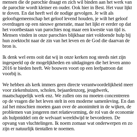
mensen die de parochie draagt en zich wil binden aan het werk van
de parochie wordt kleiner en ouder. Ook hier in Best. Het vuur lijkt
te doven. En dat heeft wel de nodige gevolgen. Je wilt als
geloofsgemeenschap het geloof levend houden, je wilt het geloof
overdragen op een nieuwe generatie, maar het lijkt er eerder op dat
het voortbestaan van parochies nog maar een kwestie van tijd is.
Mensen vinden in onze parochies blijkbaar niet voldoende hulp bij
hun zoektocht naar de zin van het leven en de God die daarvan de
bron is.
Ik denk wel eens ooit dat wij in onze kerken nog steeds niet zijn
ingespeeld op de mogelijkheden en uitdagingen die het leven anno
2016 te bieden heeft. We bouwen voort op een leefpatroon dat
voorbij is.
We hebben als kerk immers geen directe verantwoordelijkheid meer
voor ziekenhuizen, scholen, bejaardenzorg, jeugdwerk,
maatschappelijk werk enz. We zullen ons nu moeten concentreren
op de vragen die het leven stelt in een moderne samenleving. En dan
zal het misschien moeten gaan over de anonimiteit in de wijken, de
problemen van jongeren met relatievorming, de rol van de economie
als hulpmiddel om de welvaart wereldwijd te bevorderen. De
opvang van vluchtelingen. Ik noem zomaar wat onderwerpen en zo
zijn er natuurlijk tientallen te noemen.