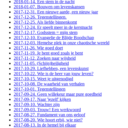
2018-01-14. Een stem in de nacht
2018-01-07. Bouwen om levenskansen
2017-12-31. Een nieuwe aarde, een nieuw jaar
2017-12-26. Tegenstellingen.
2017-12-25. Als liefde binnenkomt
2017-12-24. Er speelt meer in de kerstnacht
2017-12-17. Godsstem = mijn stem
2017-12-10. Evangelie de Blijde Boodschap
2017-12-03. Hemelse plek in onze chaotische wereld
2017-11-26. Wie goed doet
2017-11-19. Je bent goed zoals je bent
2017-11-12. Zoeken naar wijsheid
2017-11-05. (Schijn)heiligheid
2017-10-29. Liefhebben, een levenskunst
2017-10-22. Wie is de heer van jouw leven?
2017-10-15. Weet je uitgenodigd
2017-10-08. De waarheid van verhalen
2017-10-01. Tegenstellingen
2017-09-24. Geen willekeur maar pure goedheid
2017-09-17. Naar 'jezelf' kijken
2017-09-10. Wachter zijn
2017-09-03. Trouw! Een werkwoord
2017-08-27. Fundament van ons geloof
2017-08-20. Wie hoort erbij, wie niet?
2017-08-13. In de hemel bij elkaar