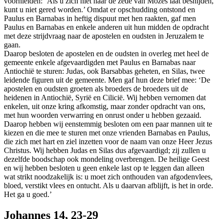
voorhielden: ‘Als u zich niet naar de zede van Mozes laat besnijden,
kunt u niet gered worden.’ Omdat er opschudding ontstond en
Paulus en Barnabas in heftig dispuut met hen raakten, gaf men
Paulus en Barnabas en enkele anderen uit hun midden de opdracht
met deze strijdvraag naar de apostelen en oudsten in Jeruzalem te
gaan.
Daarop besloten de apostelen en de oudsten in overleg met heel de
gemeente enkele afgevaardigden met Paulus en Barnabas naar
Antiochië te sturen: Judas, ook Barsabbas geheten, en Silas, twee
leidende figuren uit de gemeente. Men gaf hun deze brief mee: ‘De
apostelen en oudsten groeten als broeders de broeders uit de
heidenen in Antiochië, Syrië en Cilicië. Wij hebben vernomen dat
enkelen, uit onze kring afkomstig, maar zonder opdracht van ons,
met hun woorden verwarring en onrust onder u hebben gezaaid.
Daarop hebben wij eenstemmig besloten om een paar mannen uit te
kiezen en die mee te sturen met onze vrienden Barnabas en Paulus,
die zich met hart en ziel inzetten voor de naam van onze Heer Jezus
Christus. Wij hebben Judas en Silas dus afgevaardigd; zij zullen u
dezelfde boodschap ook mondeling overbrengen. De heilige Geest
en wij hebben besloten u geen enkele last op te leggen dan alleen
wat strikt noodzakelijk is: u moet zich onthouden van afgodenvlees,
bloed, verstikt vlees en ontucht. Als u daarvan afblijft, is het in orde.
Het ga u goed.’
Johannes 14, 23-29