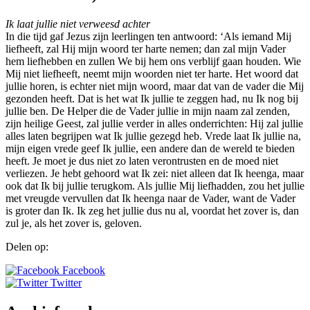
Ik laat jullie niet verweesd achter
In die tijd gaf Jezus zijn leerlingen ten antwoord: ‘Als iemand Mij
liefheeft, zal Hij mijn woord ter harte nemen; dan zal mijn Vader
hem liefhebben en zullen We bij hem ons verblijf gaan houden. Wie
Mij niet liefheeft, neemt mijn woorden niet ter harte. Het woord dat
jullie horen, is echter niet mijn woord, maar dat van de vader die Mij
gezonden heeft. Dat is het wat Ik jullie te zeggen had, nu Ik nog bij
jullie ben. De Helper die de Vader jullie in mijn naam zal zenden,
zijn heilige Geest, zal jullie verder in alles onderrichten: Hij zal jullie
alles laten begrijpen wat Ik jullie gezegd heb. Vrede laat Ik jullie na,
mijn eigen vrede geef Ik jullie, een andere dan de wereld te bieden
heeft. Je moet je dus niet zo laten verontrusten en de moed niet
verliezen. Je hebt gehoord wat Ik zei: niet alleen dat Ik heenga, maar
ook dat Ik bij jullie terugkom. Als jullie Mij liefhadden, zou het jullie
met vreugde vervullen dat Ik heenga naar de Vader, want de Vader
is groter dan Ik. Ik zeg het jullie dus nu al, voordat het zover is, dan
zul je, als het zover is, geloven.
Delen op:
Facebook
Twitter