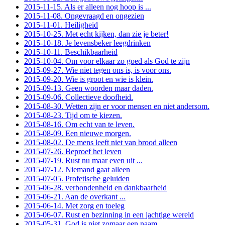
2015-11-15. Als er alleen nog hoop is ...
2015-11-08. Ongevraagd en ongezien
2015-11-01. Heiligheid
2015-10-25. Met echt kijken, dan zie je beter!
2015-10-18. Je levensbeker leegdrinken
2015-10-11. Beschikbaarheid
2015-10-04. Om voor elkaar zo goed als God te zijn
2015-09-27. Wie niet tegen ons is, is voor ons.
2015-09-20. Wie is groot en wie is klein.
2015-09-13. Geen woorden maar daden.
2015-09-06. Collectieve doofheid.
2015-08-30. Wetten zijn er voor mensen en niet andersom.
2015-08-23. Tijd om te kiezen.
2015-08-16. Om echt van te leven.
2015-08-09. Een nieuwe morgen.
2015-08-02. De mens leeft niet van brood alleen
2015-07-26. Beproef het leven
2015-07-19. Rust nu maar even uit ...
2015-07-12. Niemand gaat alleen
2015-07-05. Profetische geluiden
2015-06-28. verbondenheid en dankbaarheid
2015-06-21. Aan de overkant ...
2015-06-14. Met zorg en toeleg
2015-06-07. Rust en bezinning in een jachtige wereld
2015-05-31. God is niet zomaar een naam