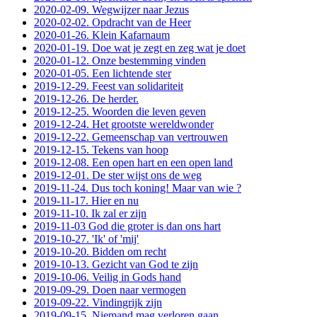
2020-02-09. Wegwijzer naar Jezus
2020-02-02. Opdracht van de Heer
2020-01-26. Klein Kafarnaum
2020-01-19. Doe wat je zegt en zeg wat je doet
2020-01-12. Onze bestemming vinden
2020-01-05. Een lichtende ster
2019-12-29. Feest van solidariteit
2019-12-26. De herder.
2019-12-25. Woorden die leven geven
2019-12-24. Het grootste wereldwonder
2019-12-22. Gemeenschap van vertrouwen
2019-12-15. Tekens van hoop
2019-12-08. Een open hart en een open land
2019-12-01. De ster wijst ons de weg
2019-11-24. Dus toch koning! Maar van wie ?
2019-11-17. Hier en nu
2019-11-10. Ik zal er zijn
2019-11-03 God die groter is dan ons hart
2019-10-27. 'Ik' of 'mij'
2019-10-20. Bidden om recht
2019-10-13. Gezicht van God te zijn
2019-10-06. Veilig in Gods hand
2019-09-29. Doen naar vermogen
2019-09-22. Vindingrijk zijn
2019-09-15. Niemand mag verloren gaan