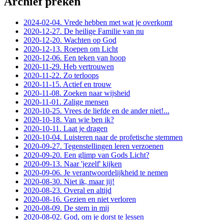
Archief preken
2024-02-04. Vrede hebben met wat je overkomt
2020-12-27. De heilige Familie van nu
2020-12-20. Wachten op God
2020-12-13. Roepen om Licht
2020-12-06. Een teken van hoop
2020-11-29. Heb vertrouwen
2020-11-22. Zo terloops
2020-11-15. Actief en trouw
2020-11-08. Zoeken naar wijsheid
2020-11-01. Zalige mensen
2020-10-25. Vrees de liefde en de ander niet!...
2020-10-18. Van wie ben ik?
2020-10-11. Laat je dragen
2020-10-04. Luisteren naar de profetische stemmen
2020-09-27. Tegenstellingen leren verzoenen
2020-09-20. Een glimp van Gods Licht?
2020-09-13. Naar 'jezelf' kijken
2020-09-06. Je verantwoordelijkheid te nemen
2020-08-30. Niet ik, maar jij!
2020-08-23. Overal en altijd
2020-08-16. Gezien en niet verloren
2020-08-09. De stem in mij
2020-08-02. God, om je dorst te lessen