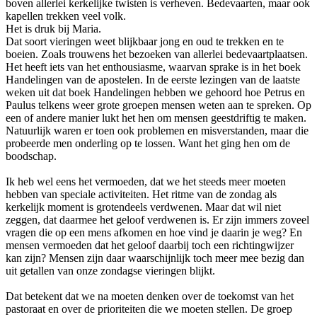
boven allerlei kerkelijke twisten is verheven. Bedevaarten, maar ook
kapellen trekken veel volk.
Het is druk bij Maria.
Dat soort vieringen weet blijkbaar jong en oud te trekken en te
boeien. Zoals trouwens het bezoeken van allerlei bedevaartplaatsen.
Het heeft iets van het enthousiasme, waarvan sprake is in het boek
Handelingen van de apostelen. In de eerste lezingen van de laatste
weken uit dat boek Handelingen hebben we gehoord hoe Petrus en
Paulus telkens weer grote groepen mensen weten aan te spreken. Op
een of andere manier lukt het hen om mensen geestdriftig te maken.
Natuurlijk waren er toen ook problemen en misverstanden, maar die
probeerde men onderling op te lossen. Want het ging hen om de
boodschap.
Ik heb wel eens het vermoeden, dat we het steeds meer moeten
hebben van speciale activiteiten. Het ritme van de zondag als
kerkelijk moment is grotendeels verdwenen. Maar dat wil niet
zeggen, dat daarmee het geloof verdwenen is. Er zijn immers zoveel
vragen die op een mens afkomen en hoe vind je daarin je weg? En
mensen vermoeden dat het geloof daarbij toch een richtingwijzer
kan zijn? Mensen zijn daar waarschijnlijk toch meer mee bezig dan
uit getallen van onze zondagse vieringen blijkt.
Dat betekent dat we na moeten denken over de toekomst van het
pastoraat en over de prioriteiten die we moeten stellen. De groep